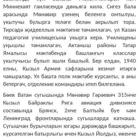
Миннехәят гаиләсендә дөньяга килә. Сигез бала
арасында Мөнәвир үзенең белемгә омтылуы,
укытучы булырга теләге белән аерылып тора.
Тирсәдә җидееллык мәктәпне тәмамлагач, ул Казан
педагогия училищесына укырга керә. Училищены
уңышлы тәмамлагач, Актаныш районы Татар
Ямалысы мәктәбендә башлангыч класслар
укытучысы булып эшли башлый. Бер елдан, 1940
елны, Кызыл Армия сафларына хезмәт итәргә
чакыралар. Ул башта полк мәктәбе курсанты, ә аны
бетергәч, отделение командиры итеп билгеләнә.
Бөек Ватан сугышында Мөнәвир Гәрәевич 315нче
Кызыл Байраклы Рига авиация дивизиясе
составында Брянск, 2нче Балтыйк буе һәм
Ленинград фронтларында сугышларда катнаша.
Сугышчан бурычларын югары дәрәҗәдә башкарып,
күрсәтелгән батырлыгы өчен Кызыл Йолдыз, икенче