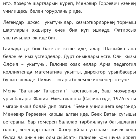
итә. Хәзерге шартларын күреп, Мөнәвир Гәрәевич үзенең
училищесы белән горурланыр иде.
Легендар шәхес укытучылар, хезмәткәрләрнең тормыш
шартларын яхшырту өчен бик күп эшләде. Фатирсыз
укытучылар юк иде бит.
Гаиләдә дә бик бәхетле кеше иде, алар Шәфыйка апа
белән өч кыз үстерделәр. Дүрт оныклары үсте. Олы кызы
Әлфия – укытучы, Гөлсинә озак еллар Арча педагогия
көллиятендә математика укытты, директор урынбасары
булып эшләде. Лилия – югары белемле инженер-төзүче.
Менә “Ватаным Татарстан” газетасының баш мөхәррир
урынбасары Фәния Әхмәтҗанова (Сафина иде, 1976 елгы
чыгарылыш) болай дип язган: “Безне училищега кергәндә
Мөнәвир Гәрәевич каршы алган иде. Бөек Ватан сугышы
ветераны, бар гомерен балалар тәрбияләүгә багышлаган
олпат, легендар шәхес. Хәзер уйлап утырам: ничек кенә
булса да аның иң олы сыйфаты гадилек һәм шуңа ияреп