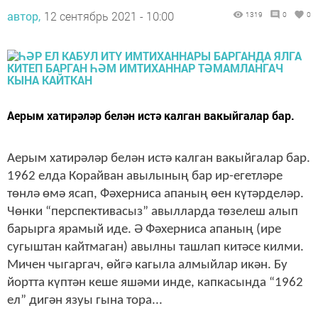
автор,
12 сентябрь 2021 - 10:00
1319
0
0
Аерым хатирәләр белән истә калган вакыйгалар бар.
Аерым хатирәләр белән истә калган вакыйгалар бар.
1962 елда Корайван авылының бар ир-егетләре
төнлә өмә ясап, Фәхерниса апаның өен күтәрделәр.
Чөнки “перспективасыз” авылларда төзелеш алып
барырга ярамый иде. Ә Фәхерниса апаның (ире
сугыштан кайтмаган) авылны ташлап китәсе килми.
Мичен чыгаргач, өйгә кагыла алмыйлар икән. Бу
йортта күптән кеше яшәми инде, капкасында “1962
ел” дигән язуы гына тора...