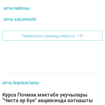
АРЧА РАЙОНЫ
АРЧА ХӘБӘРЛӘРЕ
Перейти на страницу новости
АРЧА ЯҢАЛЫКЛАРЫ
Курса Почмак мәктәбе укучылары
"Чиста яр буе" акциясендә катнашты