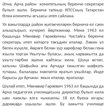
Әтнә, Арча район комитетының беренче секретаре
булып эшли. Берничә тапкыр КПССның Татарстан
Өлкә комитеты әгъзасы итеп сайлана.
Ул вакытларда район җитәкчеләрен берничә ел саен
алыштырып, күчереп йөрткәннәр. Менә 1963 ел
башында Мөнәвир Гәрәевичны Чистайга беренче
секретарь итеп китәргә тәкъдим итәләр. Ләкин ул
бөтен күңеле, йөрәге белән зур хәрефләр белән генә
языла торган Укытучы буласы, аның һәрвакытта да
укыту-тәрбия эшенә кайтасы килә. Шуңа өстәп,
хатыны Шәфыйка апа Арчада танылган шәфкать
туташы, балалары мәктәптә яратып укыйлар. Инде
барысы да Арчаны якын итәләр, яраталар.
Шулай итеп, Мөнәвир Гәрәевич 1963 ел башында да
Арча педагогия училищесына директор булып килә
һәм лаеклы ялга чыкканчы 18 ел буена югары
дәрәҗәдә уңышлы эшли. Бу вакытта училище