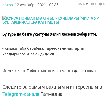
автор,
12 сентябрь 2021 - 08:35
1458
0
0
Бу турыда безгә укытучы Хәлил Хәсәнов хәбәр итте.
- Кышка таба барабыз. Тирә-юньне чистартып
калдырырга кирәк, - диде ул.
Игелекле эш. Табигатьне пычратмаска да өйрәнсәк...
Следите за самым важным и интересным в
Telegram-канале
Татмедиа