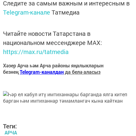
Следите за самым важным и интересным в
Telegram-канале
Татмедиа
Читайте новости Татарстана в
национальном мессенджере MАХ:
https://max.ru/tatmedia
Хәзер Арча һәм Арча районы яңалыкларын
безнең
Telegram-каналдан
да белә аласыз
Теги:
АРЧА