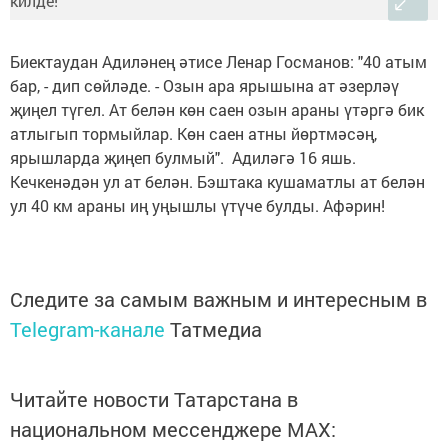
Биектаудан Адиләнең әтисе Ленар Госманов: "40 атым
бар, - дип сөйләде. - Озын ара ярышына ат әзерләү
җиңел түгел. Ат белән көн саен озын араны үтәргә бик
атлыгып тормыйлар. Көн саен атны йөртмәсәң,
ярышларда җиңеп булмый". Адиләгә 16 яшь.
Кечкенәдән ул ат белән. Бэштака кушаматлы ат белән
ул 40 км араны иң уңышлы үтүче булды. Афәрин!
Следите за самым важным и интересным в
Telegram-канале
Татмедиа
Читайте новости Татарстана в
национальном мессенджере MАХ: