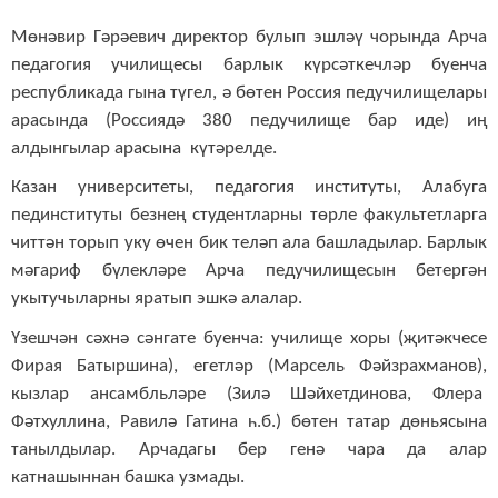
Мөнәвир Гәрәевич директор булып эшләү чорында Арча
педагогия училищесы барлык күрсәткечләр буенча
республикада гына түгел, ә бөтен Россия педучилищелары
арасында (Россиядә 380 педучилище бар иде) иң
алдынгылар арасына күтәрелде.
Казан университеты, педагогия институты, Алабуга
пединституты безнең студентларны төрле факультетларга
читтән торып уку өчен бик теләп ала башладылар. Барлык
мәгариф бүлекләре Арча педучилищесын бетергән
укытучыларны яратып эшкә алалар.
Үзешчән сәхнә сәнгате буенча: училище хоры (җитәкчесе
Фирая Батыршина), егетләр (Марсель Фәйзрахманов),
кызлар ансамбльләре (Зилә Шәйхетдинова, Флера
Фәтхуллина, Равилә Гатина һ.б.) бөтен татар дөньясына
танылдылар. Арчадагы бер генә чара да алар
катнашыннан башка узмады.