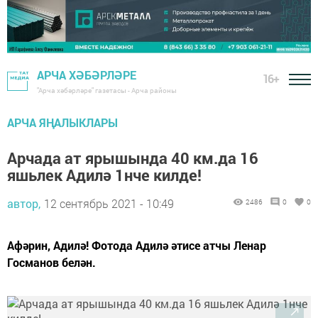
АРЧА ХӘБӘРЛӘРЕ
16+
"Арча хәбәрләре" газетасы - Арча районы
АРЧА ЯҢАЛЫКЛАРЫ
Арчада ат ярышында 40 км.да 16
яшьлек Адилә 1нче килде!
автор,
12 сентябрь 2021 - 10:49
2486
0
0
Афәрин, Адилә! Фотода Адилә әтисе атчы Ленар
Госманов белән.