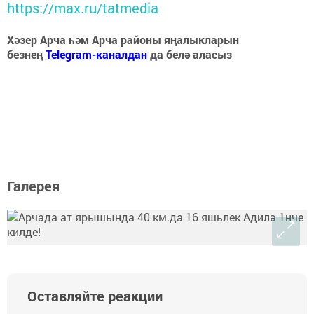
https://max.ru/tatmedia
Хәзер Арча һәм Арча районы яңалыкларын
безнең
Telegram-каналдан
да белә аласыз
Галерея
Оставляйте реакции