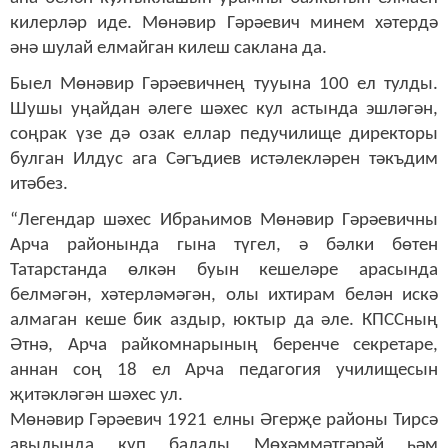
килерләр иде. Мөнәвир Гәрәевич минем хәтердә
әнә шулай елмайган килеш саклана да.
Быел Мөнәвир Гәрәевичнең тууына 100 ел тулды.
Шушы уңайдан әлеге шәхес кул астында эшләгән,
соңрак үзе дә озак еллар педучилище директоры
булган Илдус ага Сәгъдиев истәлекләрен тәкъдим
итәбез.
“Легендар шәхес Ибраһимов Мөнәвир Гәрәевичны
Арча районында гына түгел, ә бәлки бөтен
Татарстанда өлкән буын кешеләре арасында
белмәгән, хәтерләмәгән, олы ихтирам белән искә
алмаган кеше бик аздыр, юктыр да әле. КПССның
Әтнә, Арча райкомнарының беренче секретаре,
аннан соң 18 ел Арча педагогия училищесын
җитәкләгән шәхес ул.
Мөнәвир Гәрәевич 1921 елны Әгерҗе районы Тирсә
авылында күп балалы Мөхәммәтгәрәй һәм