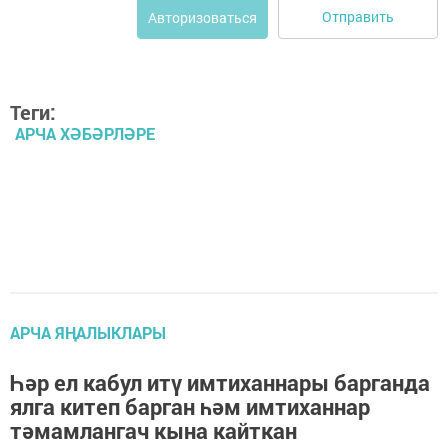
Отправить
Авторизоваться
Теги:
АРЧА ХӘБӘРЛӘРЕ
АРЧА ЯҢАЛЫКЛАРЫ
Һәр ел кабул итү имтиханнары барганда
ялга китеп барган һәм имтиханнар
тәмамлангач кына кайткан