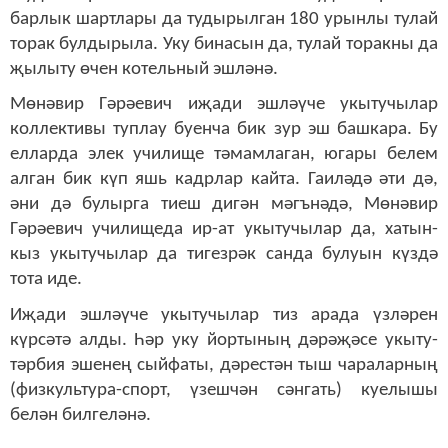
барлык шартлары да тудырылган 180 урынлы тулай
торак булдырыла. Уку бинасын да, тулай торакны да
җылыту өчен котельный эшләнә.
Мөнәвир Гәрәевич иҗади эшләүче укытучылар
коллективы туплау буенча бик зур эш башкара. Бу
елларда элек училище тәмамлаган, югары белем
алган бик күп яшь кадрлар кайта. Гаиләдә әти дә,
әни дә булырга тиеш дигән мәгънәдә, Мөнәвир
Гәрәевич училищеда ир-ат укытучылар да, хатын-
кыз укытучылар да тигезрәк санда булуын күздә
тота иде.
Иҗади эшләүче укытучылар тиз арада үзләрен
күрсәтә алды. Һәр уку йортының дәрәҗәсе укыту-
тәрбия эшенең сыйфаты, дәрестән тыш чараларның
(физкультура-спорт, үзешчән сәнгать) куелышы
белән билгеләнә.