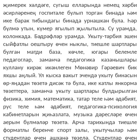
җимерек хәлдәге, сугыш елларында немец хәрби
әсирләренең госпитале булып торган бинада һәм
ике барак тибындагы бинада урнашкан була. Һәр
бүлмә утын, күмер ягылып җылытыла. Су урамда,
колонкада. Бәдрәфләр урамда. Укыту-тәрбия эшен
сыйфатлы оештыру өчен ныклы, тиешле шартлары
булган матди база, көчле, югары белемле
педагоглар, заманча педагогика казанышлары
куллану кирәк икәнлеген Мөнәвир Гәрәевич бик
яхшы аңлый. Ул кыска вакыт эчендә укыту бинасын
өр-яңадан төзетә дисәк тә була, ике катлы янкорма
төзеттерә, заманча укыту шартлары булдырылган
физика, химия, математика, татар теле һәм әдәбият,
рус теле һәм әдәбият, педагогика-психология
кабинетларын җиһазлата, музыка дәресләре өчен
аерым бүлмәләр төзетә. Арча тарихында тиешле
форматлы беренче спорт залы, укытучылар һәм
студентлар өчен ашханә төзелә. Студентлар өчен