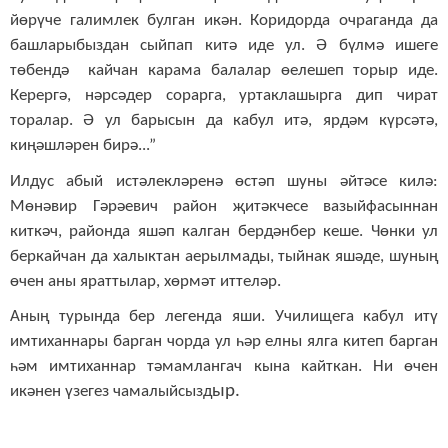
йөрүче галимлек булган икән. Коридорда очраганда да
башларыбыздан сыйпап китә иде ул. Ә бүлмә ишеге
төбендә кайчан карама балалар өелешеп торыр иде.
Керергә, нәрсәдер сорарга, уртаклашырга дип чират
торалар. Ә ул барысын да кабул итә, ярдәм күрсәтә,
киңәшләрен бирә...”
Илдус абый истәлекләренә өстәп шуны әйтәсе килә:
Мөнәвир Гәрәевич район җитәкчесе вазыйфасыннан
киткәч, районда яшәп калган бердәнбер кеше. Чөнки ул
беркайчан да халыктан аерылмады, тыйнак яшәде, шуның
өчен аны яраттылар, хөрмәт иттеләр.
Аның турында бер легенда яши. Училищега кабул итү
имтиханнары барган чорда ул һәр елны ялга китеп барган
һәм имтиханнар тәмамлангач кына кайткан. Ни өчен
ыр.
икәнен үзегез чамалыйсызд