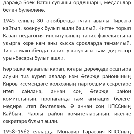
дәрәҗә Бөек Ватан сугышы орденнары, медальләр
белән бүләкләнә.
1945 елның 30 октябрендә туган авылы Тирсәгә
кайтып, военрук булып эшли башлый. Читтән торып
Казан педагогия институтының тарих факультетына
укырга керә һәм аны кыска срокларда тәмамлый.
Тирсә мәктәбендә тарих укытучысы һәм директор
урынбасары булып эшли.
Һәр эшкә җаваплы карап, югары дәрәҗәдә оештыра
алуын тиз күреп алалар һәм Әгерҗе районының
Киров исемендәге колхозның партоешма секретаре
итеп сайлана, аннан соң Әгерҗе район
комитетының пропаганда һәм агитация бүлеге
мөдире итеп билгеләнә. Ә аннан соң КПССның
Кайбыч, Чаллы район комитетларының икенче
секретаре булып эшли.
1958–1962 елларда Мөнәвир Гәрәевич КПССның