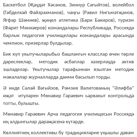
Баскетбол (Җәүдәт Хәсәнов, Зиннур Сәгыйтов), волейбол
(Габделхәй Фәйзрахманов), чаңгы (Равил Нигъмәтҗанов,
Ягфәр Шәмиев), җиңел атлетика (Бари Бакиров), туризм
(Фәрит Минхәеров) командалары Республикада, Россиядә
барлык педагогия училищелары командалары арасында
чемпион, призерлар булдылар.
Бик күп укытучыларыбыз башлангыч класслар өчен төрле
дәреслекләр, методик әсбаплар хәзерләүдә актив
эшләделәр. Укытучылар тарафыннан язылган методик
мәкаләләр журналларда даими басылып торды.
Ә инде Сәләй Вәгыйзов, Рәмзия Вәлитованың “Әлифба”
иҗат итүләрен Мөнәвир Гәрәевич һәрвакыт контрольдә
тотты, булышты.
Мөнәвир Гәрәевич Арча педагогия училищесын Россиядә
иң алдынгылар дәрәҗәсенә күтәрде.
Көллиятнең коллективы бу традицияләрне уңышлы дәвам