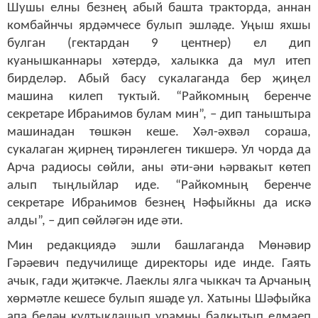
Шушы елны безнең абый башта тракторда, аннан
комбайнчы ярдәмчесе булып эшләде. Уңыш яхшы
булган (гектардан 9 центнер) ел дип
куанышканнары хәтердә, халыкка да мул итеп
бирделәр. Абый басу сукалаганда бер җиңел
машина килеп туктый. “Райкомның беренче
секретаре Ибраһимов булам мин”, – дип таныштыра
машинадан төшкән кеше. Хәл-әхвәл сораша,
сукалаган җирнең тирәнлеген тикшерә. Ул чорда да
Арча радиосы сөйли, аны әти-әни һәрвакыт көтеп
алып тыңлыйлар иде. “Райкомның беренче
секретаре Ибраһимов безнең Нәфыйкны да искә
алды”, – дип сөйләгән иде әти.
Мин редакциядә эшли башлаганда Мөнәвир
Гәрәевич педучилище директоры иде инде. Гаять
ачык, гади җитәкче. Лаеклы ялга чыккач та Арчаның
хөрмәтле кешесе булып яшәде ул. Хатыны Шәфыйка
апа белән култыклашып урамны балкытып елмаеп