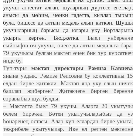
укучы аттестат алган, шуларның дүртесе егетләр,
анысы да мөһим, чөнки гадәттә, кызлар тырыш
була, бишесе дә алтын медаль алып киткән. Шушы
укучыларның барысы да югары уку йортларына
укырга кергән. Бюджетка.
Быел унберенче
сыйныфта өч укучы, өчесе дә алтын медальгә бара.
79 укучысы булган мәктәп өчен бик зур күрсәткеч
инде бу.
Туп-туры
мәктәп директоры Рәмизә Кавиева
янына уздык. Рәмизә Рәисовна бу коллективны 15
елдан бирле җитәкли. Мәктәп яңа уку елын ничек
башлап җибәргән? Җитәкчегә биргән беренче
соравыбыз шул булды.
– Мәктәптә быел 79 укучы. Аларга 20 укытучы
белем бирәчәк. Бөтен укытучыларыбыз да үз
һөнәренең остасы. Алар күп еллардан бирле укыта,
тәҗрибәле укытучылар. Ике ел рәттән мәктәпне