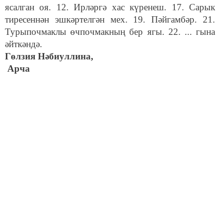
ясалган оя. 12. Ирләргә хас күренеш. 17. Сарык
тиресеннән эшкәртелгән мех. 19. Пәйгамбәр. 21.
Турыпочмаклы өчпочмакның бер ягы. 22. ... гына
әйткәндә.
Гөлзия Нәбиуллина,
Арча