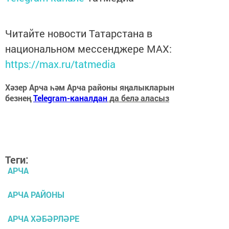
Читайте новости Татарстана в
национальном мессенджере MАХ:
https://max.ru/tatmedia
Хәзер Арча һәм Арча районы яңалыкларын
безнең
Telegram-каналдан
да белә аласыз
Теги:
АРЧА
АРЧА РАЙОНЫ
АРЧА ХӘБӘРЛӘРЕ