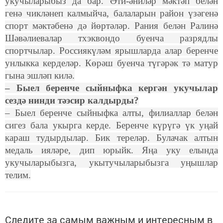
укучыларыбыз да бар. Әти-әниләр мәктәп белән
генә чикләнеп калмыйча, балаларын район үзәгенә
спорт мәктәбенә дә йөртәләр. Рания белән Ралинә
Шәвәлиевалар тхэквондо буенча разрядлы
спортчылар. Россиякүләм ярышларда алар беренче
унлыкка керделәр. Көрәш буенча түгәрәк тә матур
гына эшләп килә.
– Быел беренче сыйныфка кергән укучылар
сездә нинди тәэсир калдырды?
– Быел беренче сыйныфка алты, филиаллар белән
сигез бала укырга керде. Беренче күрүгә үк уңай
караш тудырдылар. Бик тереләр. Булачак алтын
медаль ияләре, дип юрыйк. Яңа уку елында
укучыларыбызга, укытучыларыбызга уңышлар
телим.
Следите за самым важным и интересным в