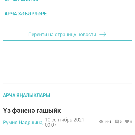
АРЧА ХӘБӘРЛӘРЕ
Перейти на страницу новости
АРЧА ЯҢАЛЫКЛАРЫ
Үз фәненә гашыйк
10 сентябрь 2021 -
Румия Надршина,
1448
0
0
09:07