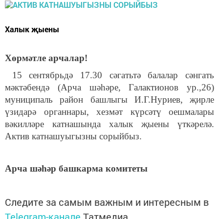
Халык җыены
Хөрмәтле арчалар!
15 сентябрьдә 17.30 сәгатьтә балалар сәнгать
мәктәбендә (Арча шәһәре, Галактионов ур.,26)
муниципаль район башлыгы И.Г.Нуриев, җирле
үзидарә органнары, хезмәт күрсәтү оешмалары
вәкилләре катнашында халык җыены үткәрелә.
Актив катнашуыгызны сорыйбыз.
Арча шәһәр башкарма комитеты
Следите за самым важным и интересным в
Telegram-канале
Татмедиа