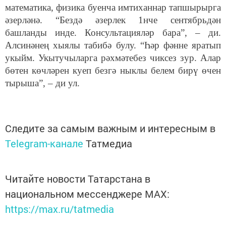
математика, физика буенча имтиханнар тапшырырга
әзерләнә. “Бездә әзерлек 1нче сентябрьдән
башланды инде. Консультацияләр бара”, – ди.
Алсинәнең хыялы табибә булу. “Һәр фәнне яратып
укыйм. Укытучыларга рәхмәтебез чиксез зур. Алар
бөтен көчләрен куеп безгә ныклы белем бирү өчен
тырыша”, – ди ул.
Следите за самым важным и интересным в
Telegram-канале
Татмедиа
Читайте новости Татарстана в
национальном мессенджере MАХ:
https://max.ru/tatmedia