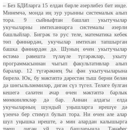
–
Без БДИларга
15 елдан бирле әзерлибез бит инде.
Минемчә, монда иң зур урынны системалык алып
тора. 9 сыйныфтан башлап укытучылар
укучыларны имтиханнарга системалы әзерли
башлыйлар. Бигрәк тә рус теле, математика кебек
төп фәннәрдән, укучылар имтихан тапшырган
башка фәннәрдән дә. Шуның өчен укытучылар
өстәмә рәвештә түләүле түгәрәкләр, укыту
программасыннан чыгып факультативлар алып
баралар. 12 түгәрәкнең 9ы фән укытучыларына
бирелә. Юк, бу мәктәптә дәрестән тыш берни белән
дә шөгыльләнмиләр, дигән сүз түгел. Теләге булган
кешегә сәләтен ачар өчен мәктәптә барлык
мөмкинлекләр дә бар. Аннан алдагы елда
укучыларның шундый уңышларга ирешүе дә
үзенчә бер стимул булып тора. Ни өчен әле алар
шул уңышка иреште, ә мин алардан калышырга
тиеш, дигән уй туа башларында. Тәнәфес