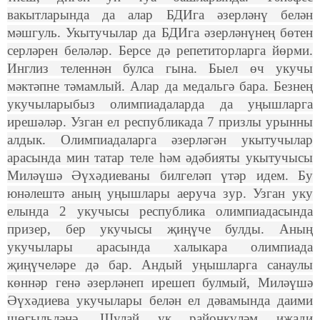
вакытларында да алар БДИга әзерләнү белән
мәшгуль. Укытучылар да БДИга әзерләнүнең бөтен
серләрен беләләр. Берсе дә репетиторларга йөрми.
Инглиз теленнән булса гына. Быел өч укучы
мәктәпне тәмамлый. Алар да медальгә бара. Безнең
укучыларыбыз олимпиадаларда да уңышларга
ирешәләр. Узган ел республикада 7 призлы урынны
алдык. Олимпиадаларга әзерләгән укытучылар
арасында мин татар теле һәм әдәбияты укытучысы
Миләүшә Әүхәдиеваны билгеләп үтәр идем. Бу
юнәлештә аның уңышлары аеруча зур. Узган уку
елында 2 укучысы республика олимпиадасында
призер, бер укучысы җиңүче булды. Аның
укучылары арасында халыкара олимпиада
җиңүчеләре дә бар. Андый уңышларга санаулы
көннәр генә әзерләнеп ирешеп булмый, Миләүшә
Әүхәдиева укучылары белән ел дәвамында даими
шөгыльләнә. Шулай ук районкүләм иҗади