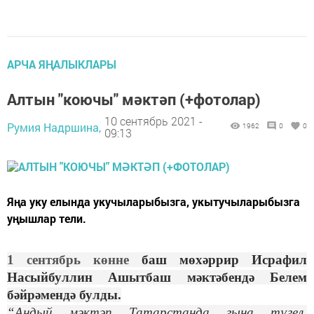
АРЧА ЯҢАЛЫКЛАРЫ
Алтын "коючы" мәктәп (+фотолар)
10 сентябрь 2021 -
Румия Надршина,
1962
0
0
09:13
Яңа уку елында укучыларыбызга, укытучыларыбызга
уңышлар тели.
1 сентябрь көнне
баш мөхәррир Исрафил
Насыйбуллин Ашытбаш мәктәбендә Белем
бәйрәмендә булды.
“Андый мәктәп Татарстанда гына түгел,