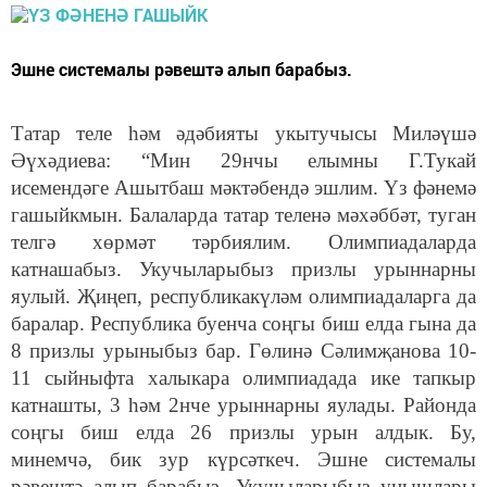
Эшне системалы рәвештә алып барабыз.
Татар теле һәм әдәбияты укытучысы Миләүшә
Әүхәдиева: “Мин 29нчы елымны Г.Тукай
исемендәге Ашытбаш мәктәбендә эшлим. Үз фәнемә
гашыйкмын. Балаларда татар теленә мәхәббәт, туган
телгә хөрмәт тәрбиялим. Олимпиадаларда
катнашабыз. Укучыларыбыз призлы урыннарны
яулый. Җиңеп, республикакүләм олимпиадаларга да
баралар. Республика буенча соңгы биш елда гына да
8 призлы урыныбыз бар. Гөлинә Сәлимҗанова 10-
11 сыйныфта халыкара олимпиадада ике тапкыр
катнашты, 3 һәм 2нче урыннарны яулады. Районда
соңгы биш елда 26 призлы урын алдык. Бу,
минемчә, бик зур күрсәткеч. Эшне системалы
рәвештә алып барабыз. Укучыларыбыз уңышлары