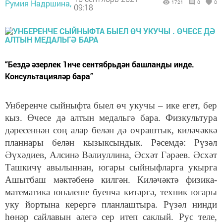
Румия Надршина,
1721
0
0
09:18
“Бездә әзерлек 1нче сентябрьдән башланды инде.
Консультацияләр бара”
Унберенче сыйныфта быел өч укучы – ике егет, бер
кыз. Өчесе дә алтын медальгә бара. Физкультура
дәресеннән соң алар белән дә очраштык, киләчәккә
планнары белән кызыксындык. Рәсемдә: Рүзәл
Әүхәдиев, Алсинә Вәлиуллина, Әсхәт Гәрәев. Әсхәт
Ташкичү авылыннан, югары сыйныфларга укырга
Ашытбаш мәктәбенә килгән. Киләчәктә физика-
математика юнәлеше буенча китәргә, техник югары
уку йортына керергә планлаштыра. Рүзәл нинди
һөнәр сайлавын әлегә сер итеп саклый. Рус теле,