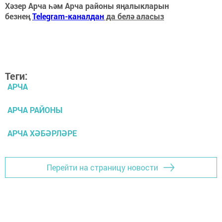
Хәзер Арча һәм Арча районы яңалыкларын
безнең
Telegram-каналдан
да белә аласыз
Теги:
АРЧА
АРЧА РАЙОНЫ
АРЧА ХӘБӘРЛӘРЕ
Перейти на страницу новости