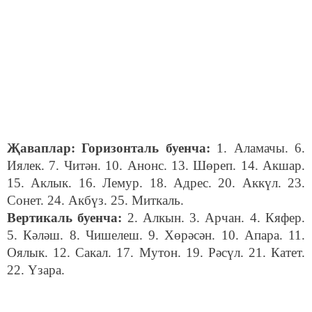
Җаваплар: Горизонталь буенча:
1. Аламачы. 6.
Иялек. 7. Читән. 10. Анонс. 13. Шөреп. 14. Акшар.
15. Аклык. 16. Лемур. 18. Адрес. 20. Аккүл. 23.
Сонет. 24. Акбүз. 25. Миткаль.
Вертикаль буенча:
2. Алкын. 3. Арчан. 4. Кяфер.
5. Кәләш. 8. Чишелеш. 9. Хөрәсән. 10. Апара. 11.
Оялык. 12. Сакал. 17. Мутон. 19. Рәсүл. 21. Катет.
22. Үзара.