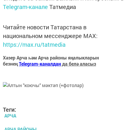
Telegram-канале
Татмедиа
Читайте новости Татарстана в
национальном мессенджере MАХ:
https://max.ru/tatmedia
Хәзер Арча һәм Арча районы яңалыкларын
безнең
Telegram-каналдан
да белә аласыз
Теги:
АРЧА
АРЧА РАЙОНЫ