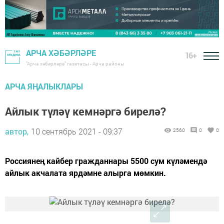
АРЧА ХӘБӘРЛӘРЕ
16+
"Арча хәбәрләре" газетасы - Арча районы
АРЧА ЯҢАЛЫКЛАРЫ
Айлык түләү кемнәргә бирелә?
автор,
10 сентябрь 2021 - 09:37
2560
0
0
Россиянең кайбер гражданнары 5500 сум күләмендә
айлык акчалата ярдәмне алырга мөмкин.