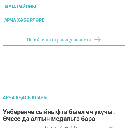
АРЧА РАЙОНЫ
АРЧА ХӘБӘРЛӘРЕ
Перейти на страницу новости
АРЧА ЯҢАЛЫКЛАРЫ
Унберенче сыйныфта быел өч укучы .
Өчесе дә алтын медальгә бара
10 сентябрь 2021 -