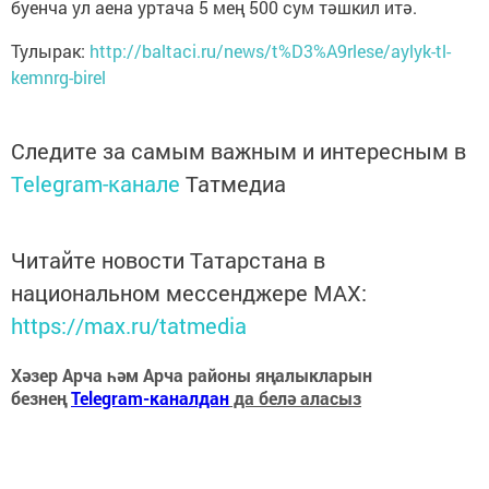
буенча ул аена уртача 5 мең 500 сум тәшкил итә.
Тулырак:
http://baltaci.ru/news/t%D3%A9rlese/aylyk-tl-
kemnrg-birel
Следите за самым важным и интересным в
Telegram-канале
Татмедиа
Читайте новости Татарстана в
национальном мессенджере MАХ:
https://max.ru/tatmedia
Хәзер Арча һәм Арча районы яңалыкларын
безнең
Telegram-каналдан
да белә аласыз