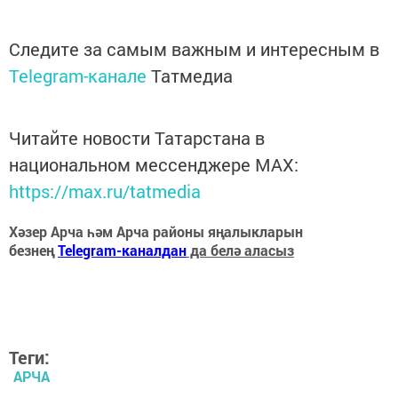
Следите за самым важным и интересным в
Telegram-канале
Татмедиа
Читайте новости Татарстана в
национальном мессенджере MАХ:
https://max.ru/tatmedia
Хәзер Арча һәм Арча районы яңалыкларын
безнең
Telegram-каналдан
да белә аласыз
Теги:
АРЧА