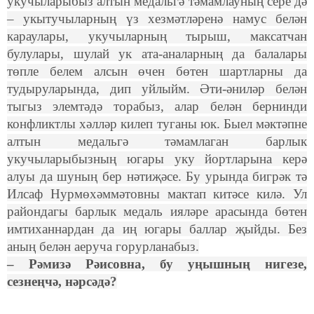
укучыларыбыз алтын медальгә тәмамлауның сере дә
– укытучыларның үз хезмәтләренә намус белән
караулары, укучыларның тырыш, максатчан
булулары, шулай ук ата-аналарның да балалары
төпле белем алсын өчен бөтен шартларны да
тудыруларында, дип уйлыйм. Әти-әниләр белән
тыгыз элемтәдә торабыз, алар белән бернинди
конфликтлы хәлләр килеп туганы юк. Быел мәктәпне
алтын медальгә тәмамлаган барлык
укучыларыбызның югары уку йортларына керә
алуы да шуның бер нәтиҗәсе. Бу урында бигрәк тә
Илсаф Нурмөхәммәтовны мактап китәсе килә. Ул
райондагы барлык медаль ияләре арасында бөтен
имтиханнардан да иң югары баллар җыйды. Без
аның белән аеруча горурланабыз.
– Рәмизә Рәисовна, бу уңышның нигезе,
сезнеңчә, нәрсәдә?