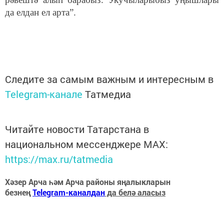
да елдан ел арта”.
Следите за самым важным и интересным в
Telegram-канале
Татмедиа
Читайте новости Татарстана в
национальном мессенджере MАХ:
https://max.ru/tatmedia
Хәзер Арча һәм Арча районы яңалыкларын
безнең
Telegram-каналдан
да белә аласыз