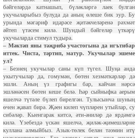
бәйгеләрдә катнашып, бүләкләргә лаек булган
укучыларыбыз булуда да аның өлеше бик зур. Бу
урында мәгариф идарәсе җитәкчеләренә рәхмәт
әйтеп үтәсем килә. Шундый бәйгеләр үткәрү
укучыларда стимул тудыра.
– Мәктәп яны тәҗрибә участогына да игътибар
иттек. Чиста, тәртип, матур. Укучылар эшеме
ул?
– Безнең укучылар саны күп түгел. Шуңа анда
укытучылар да, гомумән, бөтен хезмәткәрләр дә
эшли. Аның үз графигы бар, кайчан нәрсә
эшләнәсен бөтен кеше белә. Һәр сыйныфка аерым
яшелчә түтәле бүлеп бирелгән. Тулысынча шуның
өчен җавап бирә. Җәен килеп чүпләрен утыйлар, су
сибәләр. Кыенгарак китсә, әти-әниләр дә ярдәмгә
килә. Үзебездә үскән яшелчә, җиләк-җимешләрне
куллана алмыйбыз. Азык-төлек белән тәэмин итү
үзәкләштерелгән. Без аларны сатып, шул акчаны