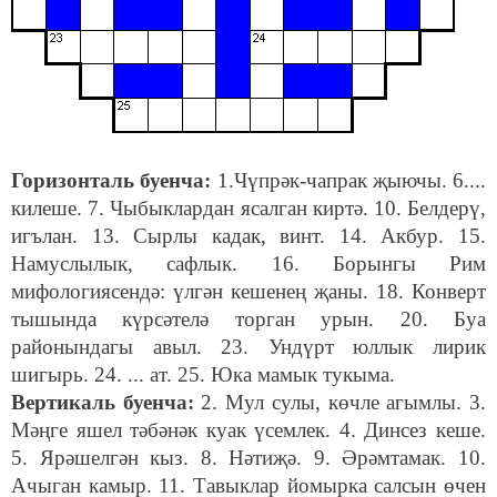
Горизонталь буенча:
1.Чүпрәк-чапрак җыючы. 6....
килеше. 7. Чыбыклардан ясалган киртә. 10. Белдерү,
игълан. 13. Сырлы кадак, винт. 14. Акбур. 15.
Намуслылык, сафлык. 16. Борынгы Рим
мифологиясендә: үлгән кешенең җаны. 18. Конверт
тышында күрсәтелә торган урын. 20. Буа
районындагы авыл. 23. Ундүрт юллык лирик
шигырь. 24. ... ат. 25. Юка мамык тукыма.
Вертикаль буенча:
2.
Мул сулы, көчле агымлы. 3.
Мәңге яшел тәбәнәк куак үсемлек. 4. Динсез кеше.
5. Ярәшелгән кыз. 8. Нәтиҗә. 9. Әрәмтамак. 10.
Ачыган камыр. 11. Тавыклар йомырка салсын өчен