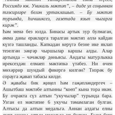
Россиядә юк. Уникаль мәктәп”, – диде ул соңыннан
тәэсирләре белән уртаклашып. – Бу мәктәп
турында, һичшиксез, газетада язып чыгарга
кирәк”.
Һәм менә без юлда. Бинасы артык зур булмаган,
әмма даны еракларга таралган мәктәп әллә кайдан
күзгә ташланды. Капкадан керүгә безне ике яклап
тезелгән зәңгәр чыршылар каршы алды. Алар
артында – чәчәкләр дөньясы. Андагы матурлыкка
ирексездән елмаеп мәктәпкә үтәбез. Ни өчен
мөхәррир шундый фикергә килгән? Тизрәк бу
сорауга җавап табасы килде.
Ә җавабы бик җиңел һәм гаҗәпләндергеч –
Ашытбаш мәктәбе алтынны “коеп” кына тора икән.
Бу очракта сүз алтын “укучылар” турында бара.
Узган ел мәктәпне 6 укучы тәмамлаган булган.
Алтысы да алтын медальгә.
Аннан алдагы елны
дүрт укучы алтын медальгә ия булган. Быел биш