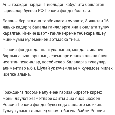
Аны гражданнардан 1 июльдән кабул итә башлаган
гаризалар буенча РФ Пенсия фонды билгели.
Баланы бер ата-ана тәрбияләгән очракта, 8 яшьтән 16
яшькә кадәрге балалы гаиләләргә яңа акчалата түләү
каралган. Икенче шарт - гаилә кереме төбәкара яшәү
минимумы күләменнән артмаска тиеш.
Пенсия фондында аңлатуларынча, монда гаиләнең
барлык әгъзаларының керемнәре исәпкә алына (шул
исәптән пенсияләр, пособиеләр, балаларга түләүләр,
алиментлар һ.б.). Шулай ук күчемле һәм күчемсез милек
исәпкә алына.
Гражданга пособие алу өчен гариза бирергә кирәк:
моны дәүләт хезмәтләре сайты аша яисә шәхсән
Россия Пенсия фонды бүлегендә эшләргә мөмкин.
Түләү күләме гаиләнең яшәү төбәгенә бәйле, Россия