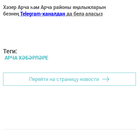
Хәзер Арча һәм Арча районы яңалыкларын
безнең
Telegram-каналдан
да белә аласыз
Теги:
АРЧА ХӘБӘРЛӘРЕ
Перейти на страницу новости