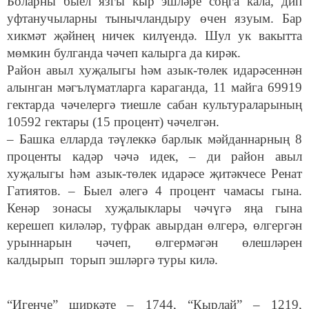
Боларны быел язгы кыр эшләре соңга кала, дип
уфтанучыларны тынычландыру өчен язуым. Бар
хикмәт җәйнең ничек килүендә. Шул ук вакытта
мөмкин булганда чәчеп калырга да кирәк.
Район авыл хуҗалыгы һәм азык-төлек идарәсеннән
алынган мәгълүматларга караганда, 11 майга 69919
гектарда чәчелергә тиешле сабан культураларының
10592 гектары (15 процент) чәчелгән.
– Башка елларда тәүлеккә барлык мәйданнарның 8
проценты кадәр чәчә идек, – ди район авыл
хуҗалыгы һәм азык-төлек идарәсе җитәкчесе Ренат
Гатиятов. – Быел әлегә 4 процент чамасы гына.
Кенәр зонасы хуҗалыклары чәчүгә яңа гына
керешеп киләләр, туфрак авырдан өлгерә, өлгергән
урыннарын чәчеп, өлгермәгән өлешләрен
калдырып торып эшләргә туры килә.
“Игенче” ширкәте – 1744, “Кырлай” – 1219,