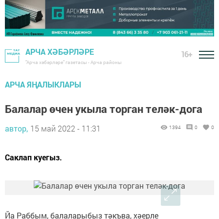
АРЧА ХӘБӘРЛӘРЕ
16+
"Арча хәбәрләре" газетасы - Арча районы
АРЧА ЯҢАЛЫКЛАРЫ
Балалар өчен укыла торган теләк-дога
автор,
15 май 2022 - 11:31
1394
0
0
Саклап куегыз.
Йа Раббым, балаларыбыз тәкъва, хәерле