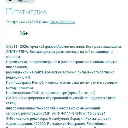
Телефон АО «ТАТМЕДИА»:
(843) 222 09 84
16+
© 2011 - 2026. Арча хәбәрләре (Арский вестник). Все права защищены.
© ТАТМЕДИА. Все материалы, размещенные на сайте, защищены
законом.
Перепечатка, воспроизведение и распространение в любом объеме
информации,
размещенной на сайте, возможна только с письменного согласия
редакций СМИ.
При поддержке Республиканского агентства по печати и массовым
коммуникациям.
Наименование СМИ: Арча хәбәрләре (Арский вестник)
СМИ зарегистрировано Федеральной службой по надзору в сфере
связи,
информационных технологий и массовых коммуникаций
запись о регистрации СМИ Эл № ФС77–87940 от 16.08.2024
ФИО главного редактора: Насибуллин Исрафил Рахматуллович
Адрес редакции: 422000, Российская Федерация, Республика