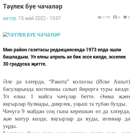
Тәүлек буе чәчәләр
автор,
15 май 2022 - 10:01
1175
0
0
Мин район газетасы редакциясендә 1973 елда эшли
башладым. Ул елны апрель ае бик эссе килде, эсселек
30 градуска җитте.
Әле дә хәтердә, “Ракета” колхозы (Иске Ашыт)
басуларында костюмны салып йөрергә туры килде.
Ул елны 1 майга чәчүләр бетте. Әмма җәен
яңгырлар булмады, диярлек, уңыш та түбән булды.
Чәчүгә 9 майдан соң гына керешкән ел да хәтердә,
җәе матур килде, яңгырлар да яуды, игеннәр дә
уңды.