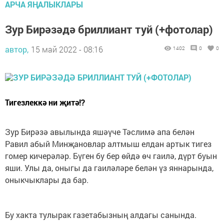
АРЧА ЯҢАЛЫКЛАРЫ
Зур Бирәзәдә бриллиант туй (+фотолар)
автор,
15 май 2022 - 08:16
1402
0
0
Тигезлеккә ни җитә!?
Зур Бирәзә авылында яшәүче Тәслимә апа белән
Равил абый Минҗановлар алтмыш елдан артык тигез
гомер кичерәләр. Бүген бу бер өйдә өч гаилә, дүрт буын
яши. Улы да, оныгы да гаиләләре белән үз яннарында,
оныкчыклары да бар.
Бу хакта тулырак газетабызның алдагы санында.