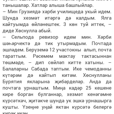
танышалар. Хатлар алыша башлыйлар.
– Мин Грузиядә хәрби училищеда укый идем.
Шунда хезмәт итәргә дә калдым. Ялга
кайтуымда өйләнештек. 3 көн туй иттек, –
диде Хөснулла абый.
– Сельпода ревизор идем мин. Хәрби
шәһәрчектә дә тик утырмадым. Почтада
эшләдем. Берүземә 12 участокны алып, почта
тараттым. Рәсемем мактау тактасыннан
төшмәде, – дип сөйләп китте хатыны. –
Балаларны Сабада таптым. Ике чемоданны
күтәрәм дә кайтып китәм. Хөснулланы
Бурятия якларына җибәрделәр. Анда да
почтага урнаштым. Миңа кадәр 25 кешене
кире борган булганнар, хезмәт кенәгәмне
күрсәткәч, җитәкче шунда ук эшкә урнашырга
кушты. Үзеңне уңай яктан күрсәтә белергә
кирәк икән.