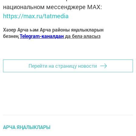
национальном мессенджере MАХ:
https://max.ru/tatmedia
Хәзер Арча һәм Арча районы яңалыкларын
безнең
Telegram-каналдан
да белә аласыз
Перейти на страницу новости
АРЧА ЯҢАЛЫКЛАРЫ