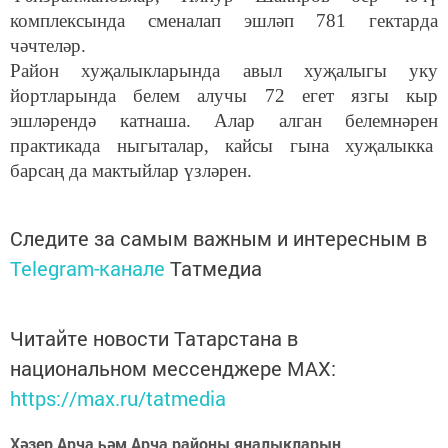
комплексында сменалап эшләп 781 гектарда
чәчтеләр.
Район хуҗалыкларында авыл хуҗалыгы уку
йортларында белем алучы 72 егет язгы кыр
эшләрендә катнаша. Алар алган белемнәрен
практикада ныгыталар, кайсы гына хуҗалыкка
барсаң да мактыйлар үзләрен.
Следите за самым важным и интересным в
Telegram-канале
Татмедиа
Читайте новости Татарстана в
национальном мессенджере MАХ:
https://max.ru/tatmedia
Хәзер Арча һәм Арча районы яңалыкларын