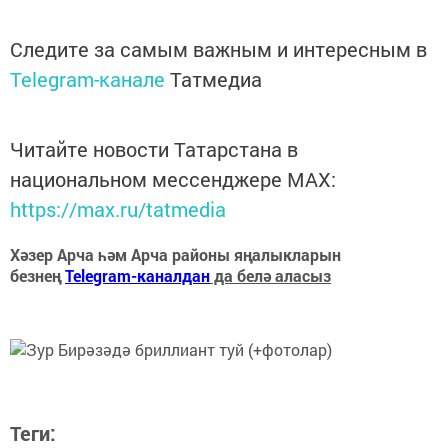
Следите за самым важным и интересным в
Telegram-канале
Татмедиа
Читайте новости Татарстана в
национальном мессенджере MАХ:
https://max.ru/tatmedia
Хәзер Арча һәм Арча районы яңалыкларын
безнең
Telegram-каналдан
да белә аласыз
Теги: