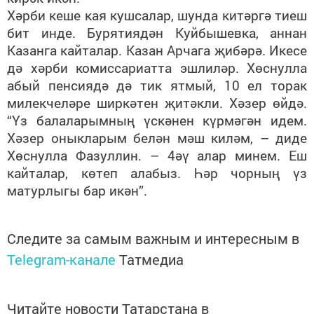
Хәрби кеше кая кушсалар, шунда китәргә тиеш
бит инде. Бурятиядән Куйбышевка, аннан
Казанга кайталар. Казан Арчага җибәрә. Икесе
дә хәрби комиссариатта эшлиләр. Хөснулла
абый пенсиядә дә тик ятмый, 10 ел торак
милекчеләре ширкәтен җитәкли. Хәзер өйдә.
“Үз балаларымның үскәнен күрмәгән идем.
Хәзер оныкларым белән мәш киләм, – диде
Хөснулла Фазуллин. – 4әү алар минем. Еш
кайталар, көтеп алабыз. Һәр чорның үз
матурлыгы бар икән”.
Следите за самым важным и интересным в
Telegram-канале
Татмедиа
Читайте новости Татарстана в