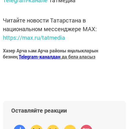
Читайте новости Татарстана в
национальном мессенджере MАХ:
https://max.ru/tatmedia
Хәзер Арча һәм Арча районы яңалыкларын
безнең
Telegram-каналдан
да белә аласыз
Оставляйте реакции