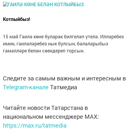
Котлыйбыз!
15 май Гаилә көне буларак билгеләп үтелә. Илләребез
имин, гаиләләребез нык булсын, балаларыбыз
гамәлләре белән сөендереп торсын.
Следите за самым важным и интересным в
Telegram-канале
Татмедиа
Читайте новости Татарстана в
национальном мессенджере MАХ:
https://max.ru/tatmedia