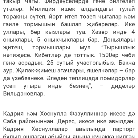
такыр чагы. Фирдәүсәләрдә генә билгеләп
үтәләр. Милиция ишек алдындагы тулай
торакны сүтеп, йорт итеп төзеп чыгалар һәм
гаилә тормышын башлап җибәрәләр. Ике
уллары, бер кызлары туа. Хәзер инде 4
оныклары, 5 оныкчыклары бар. Дөньялары
җитеш, тормышлары мул. “Тырышлык
нәтиҗәсе. Кибетләр дә тоттык. 1500әр чеби
генә асрадык. 25 сутый участогыбыз. Бакча
зур. Җиләк-җимеш агачлары, яшелчәләр – бар
да үзебезнеке. Әледән теплицада помидорлар
үсеп утыра инде безнең”, – диделәр
Вильдановлар.
Кадрия һәм Хөснулла Фазуллиннар икесе дә
Саба районыннан. Дөрес, икесе ике авылдан.
Кадрия Хөснуллалар авылында парторг
булып эшләгән абыйсы янына кунакка килгәч