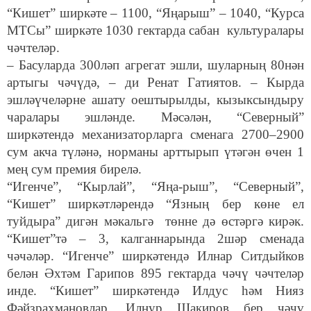
“Кишет” ширкәте – 1100, “Яңарыш” – 1040, “Курса
МТСы” ширкәте 1030 гектарда сабан культуралары
чәчтеләр.
– Басуларда 300ләп агрегат эшли, шуларның 80нән
артыгы чәчүдә, – ди Ренат Гатиятов. – Кырда
эшләүчеләрне ашату оештырылды, кызыксындыру
чаралары эшләнде. Мәсәлән, “Северный”
ширкәтендә механизаторларга сменага 2700–2900
сум акча түләнә, норманы арттырып үтәгән өчен 1
мең сум премия бирелә.
“Игенче”, “Кырлай”, “Яңа-рыш”, “Северный”,
“Кишет” ширкәтләрендә “Язның бер көне ел
туйдыра” дигән мәкальгә төнне дә өстәргә кирәк.
“Кишет”тә – 3, калганнарында 2шәр сменада
чәчәләр. “Игенче” ширкәтендә Илнар Ситдыйков
белән Әхтәм Гарипов 895 гектарда чәчү чәчтеләр
инде. “Кишет” ширкәтендә Илдус һәм Нияз
Фәйзрахмановлар, Илнур Шакиров бер чәчү