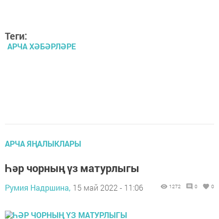
Теги:
АРЧА ХӘБӘРЛӘРЕ
АРЧА ЯҢАЛЫКЛАРЫ
Һәр чорның үз матурлыгы
Румия Надршина,
15 май 2022 - 11:06
1272
0
0