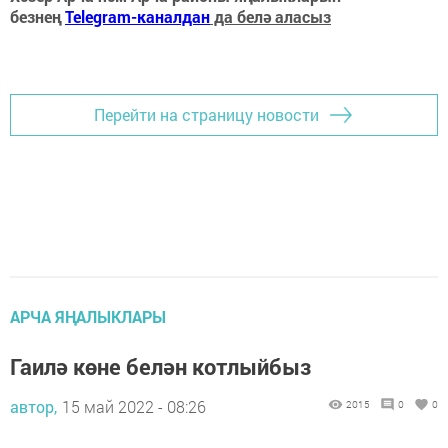
безнең
Telegram-каналдан
да белә аласыз
Перейти на страницу новости
АРЧА ЯҢАЛЫКЛАРЫ
Гаилә көне белән котлыйбыз
автор,
15 май 2022 - 08:26
2015
0
0