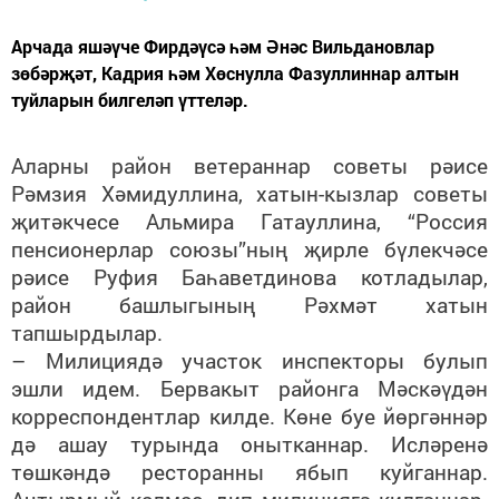
Арчада яшәүче Фирдәүсә һәм Әнәс Вильдановлар
зөбәрҗәт, Кадрия һәм Хөснулла Фазуллиннар алтын
туйларын билгеләп үттеләр.
Аларны район ветераннар советы рәисе
Рәмзия Хәмидуллина, хатын-кызлар советы
җитәкчесе Альмира Гатауллина, “Россия
пенсионерлар союзы”ның җирле бүлекчәсе
рәисе Руфия Баһаветдинова котладылар,
район башлыгының Рәхмәт хатын
тапшырдылар.
– Милициядә участок инспекторы булып
эшли идем. Бервакыт районга Мәскәүдән
корреспондентлар килде. Көне буе йөргәннәр
дә ашау турында онытканнар. Исләренә
төшкәндә ресторанны ябып куйганнар.