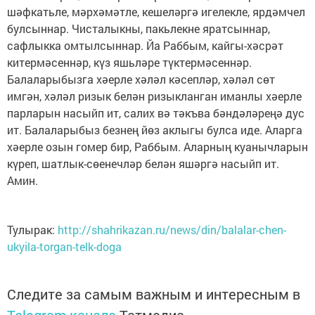
шәфкатьле, мәрхәмәтле, кешеләргә игелекле, ярдәмчел
булсыннар. Чисталыкны, пакьлекне яратсыннар,
сафлыкка омтылсыннар. Йа Раббым, кайгы-хәсрәт
китермәсеннәр, күз яшьләре түктермәсеннәр.
Балаларыбызга хәерле хәләл кәсепләр, хәләл сөт
имгән, хәләл ризык белән ризыкланган иманлы хәерле
парларын насыйп ит, салих вә тәкъва бәндәләреңә дус
ит. Балаларыбыз безнең йөз аклыгы булса иде. Аларга
хәерле озын гомер бир, Раббым. Аларның куанычларын
күреп, шатлык-сөенечләр белән яшәргә насыйп ит.
Амин.
Тулырак:
http://shahrikazan.ru/news/din/balalar-chen-
ukyila-torgan-telk-doga
Следите за самым важным и интересным в
Telegram-канале
Татмедиа