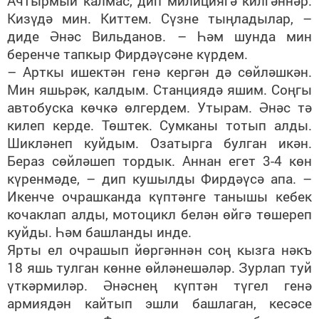
Ачтырмый калмас, дип милициягә килгәннәр.
Кизүдә мин. Киттем. Сүзне тыңладылар, –
диде Әнәс Вильданов. – Һәм шунда мин
беренче тапкыр Фирдәүсәне күрдем.
– Арткы ишектән генә кергән дә сөйләшкән.
Мин яшьрәк, калдым. Станциядә яшим. Соңгы
автобуска көчкә өлгердем. Утырам. Әнәс тә
килеп керде. Төштек. Сумканы тотып алды.
Шикләнеп куйдым. Озатырга булган икән.
Бераз сөйләшеп тордык. Аннан егет 3-4 көн
күренмәде, – дип кушылды Фирдәүсә апа. –
Икенче очрашканда күптәнге танышы кебек
кочаклап алды, мотоцикл белән өйгә төшереп
куйды. Һәм башланды инде.
Ярты ел очрашып йөргәннән соң кызга нәкъ
18 яшь тулган көнне өйләнешәләр. Зурлап туй
үткәрмиләр. Әнәснең күптән түгел генә
армиядән кайтып эшли башлаган, кесәсе