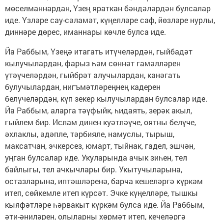
мөселманнардан, Үзең яраткан бәндәләрдән булсалар
иде. Үзләре сау-сәламәт, күңелләре саф, йөзләре нурлы,
диннәре дөрес, иманнары көчле булса иде.
Йа Раббым, Үзеңә итагать итүчеләрдән, гыйбадәт
кылучылардан, фарыз һәм сөннәт гамәлләрен
үтәүчеләрдән, гыйбрәт алучылардан, канәгать
булучылардан, нигъмәтләреңнең кадерен
белүчеләрдән, күп зекер кылучылардан булсалар иде.
Йа Раббым, аларга тәүфыйк, һидаять, зерәк акыл,
гыйлем бир. Ислам динен куәтләүче, оятны белүче,
әхлаклы, әдәпле, тәрбияле, намуслы, тырыш,
максатчан, эчкерсез, юмарт, тыйнак, гадел, эшчән,
уңган булсалар иде. Укуларында ачык зиһен, тел
байлыгы, тел ачкычлары бир. Укытучыларына,
остазларына, иптәшләренә, барча кешеләргә күркәм
итеп, сөйкемле итеп күрсәт. Эчке күңелләре, тышкы
кыяфәтләре һәрвакыт күркәм булса иде. Йа Раббым,
әти-әниләрен, олыларны хөрмәт итеп, кечеләргә