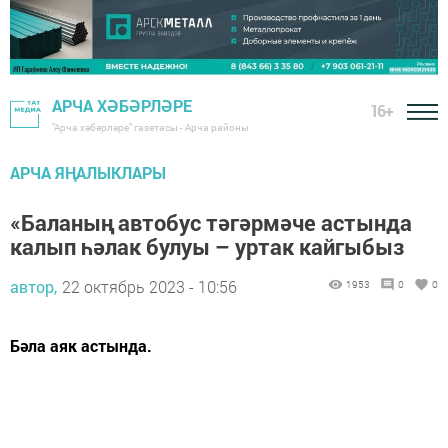
АРЧА ХӘБӘРЛӘРЕ
16+
"Арча хәбәрләре" газетасы - Арча районы
АРЧА ЯҢАЛЫКЛАРЫ
«Баланың автобус тәгәрмәче астында
калып һәлак булуы – уртак кайгыбыз
автор,
22 октябрь 2023 - 10:56
1953
0
0
Бәла аяк астында.