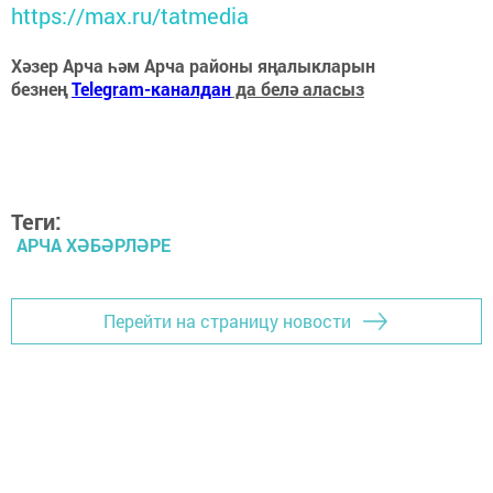
https://max.ru/tatmedia
Хәзер Арча һәм Арча районы яңалыкларын
безнең
Telegram-каналдан
да белә аласыз
Теги:
АРЧА ХӘБӘРЛӘРЕ
Перейти на страницу новости