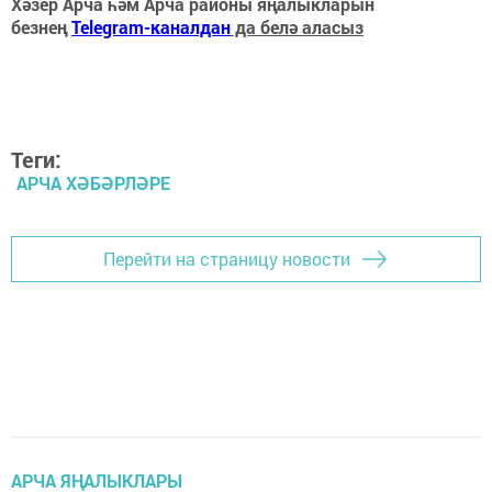
Хәзер Арча һәм Арча районы яңалыкларын
безнең
Telegram-каналдан
да белә аласыз
Теги:
АРЧА ХӘБӘРЛӘРЕ
Перейти на страницу новости
АРЧА ЯҢАЛЫКЛАРЫ