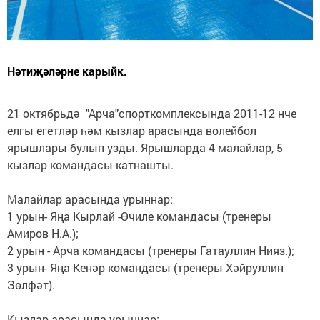
Нәтиҗәләрне карыйк.
21 октябрьдә "Арча"спорткомплексында 2011-12 нче
елгы егетләр һәм кызлар арасында волейбол
ярышлары булып узды. Ярышларда 4 малайлар, 5
кызлар командасы катнашты.
Малайлар арасында урыннар:
1 урын- Яңа Кырлай -Өчиле командасы (тренеры
Амиров Н.А.);
2 урын - Арча командасы (тренеры Гатауллин Нияз.);
3 урын- Яңа Кенәр командасы (тренеры Хәйруллин
Зөлфәт).
Кызлар арасында урыннар: