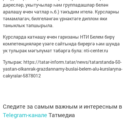
дәресләр, укытучылар һәм группадашлар белән
аралашу өчен чатлар һ.б.) тәкъдим ителә. Курсларны
тәмамлагач, билгеләнгән үрнәктәге диплом яки
таныклык тапшырыла.
Курсларда катнашу өчен гаризаны НТИ Белем бирү
компетенцияләре үзәге сайтында бирергә һәм шунда
ук тулырак мәгълүмат табарга була: nti-center.ru
Тулырак: https://tatar-inform.tatar/news/tatarstanda-50-
yastan-olkanrak-grazdannarny-buslai-belem-alu-kurslaryna-
cakyralar-5878012
Следите за самым важным и интересным в
Telegram-канале
Татмедиа