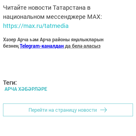
Читайте новости Татарстана в
национальном мессенджере MАХ:
https://max.ru/tatmedia
Хәзер Арча һәм Арча районы яңалыкларын
безнең
Telegram-каналдан
да белә аласыз
Теги:
АРЧА ХӘБӘРЛӘРЕ
Перейти на страницу новости