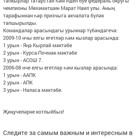
тапкырлар Татарстан һәм Идел буе федераль округы
чемпионы Мөхәмәтшин Марат Наил улы. Аның
тарафыннан һәр призчыга акчалата бүләк
тапшырылды.
Командалар арасындагы урыннар түбәндәгечә:
2009-10 нчы елгы егетләр һәм кызлар арасында:
1 урын - Яңа Кырлай мәктәбе
2 урын - Курса-Почмак мәктәбе
3 урын - АСОШ 7.
2006-08 нче елгы егетләр һәм кызлар арасында:
1 урын - ААПК
2 урын - АПК
3 урын - Наласа мәктәбе.
Җиңүчеләрне котлыйбыз!
Следите за самым важным и интересным в