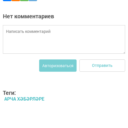
Нет комментариев
Отправить
Авторизоваться
Теги:
АРЧА ХӘБӘРЛӘРЕ