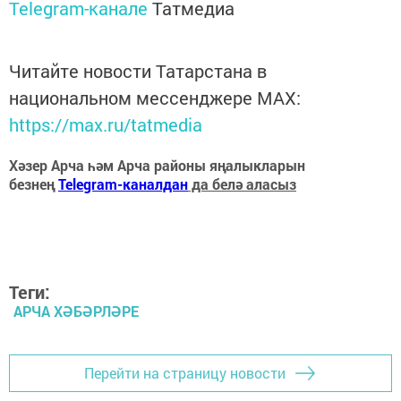
Telegram-канале
Татмедиа
Читайте новости Татарстана в
национальном мессенджере MАХ:
https://max.ru/tatmedia
Хәзер Арча һәм Арча районы яңалыкларын
безнең
Telegram-каналдан
да белә аласыз
Теги:
АРЧА ХӘБӘРЛӘРЕ
Перейти на страницу новости