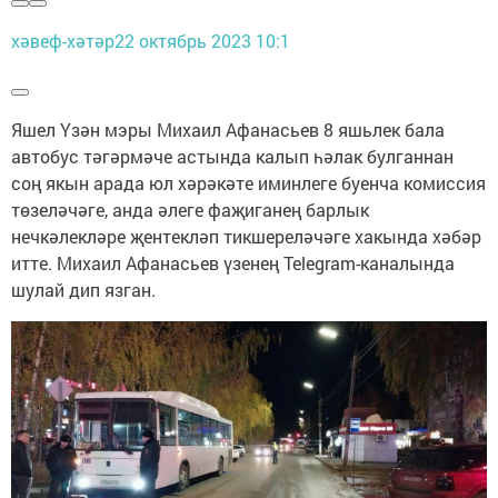
хәвеф-хәтәр
22 октябрь 2023 10:1
Яшел Үзән мэры Михаил Афанасьев 8 яшьлек бала
автобус тәгәрмәче астында калып һәлак булганнан
соң якын арада юл хәрәкәте иминлеге буенча комиссия
төзеләчәге, анда әлеге фаҗиганең барлык
нечкәлекләре җентекләп тикшереләчәге хакында хәбәр
итте. Михаил Афанасьев үзенең Telеgram-каналында
шулай дип язган.