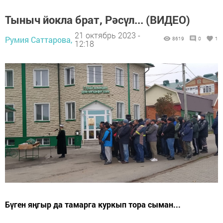
Тыныч йокла брат, Рәсүл... (ВИДЕО)
21 октябрь 2023 -
Румия Саттарова,
8619
0
1
12:18
Бүген яңгыр да тамарга куркып тора сыман...