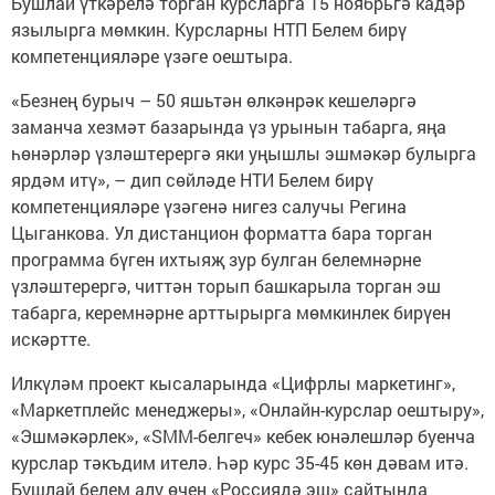
Бушлай үткәрелә торган курсларга 15 ноябрьгә кадәр
язылырга мөмкин. Курсларны НТП Белем бирү
компетенцияләре үзәге оештыра.
«Безнең бурыч – 50 яшьтән өлкәнрәк кешеләргә
заманча хезмәт базарында үз урынын табарга, яңа
һөнәрләр үзләштерергә яки уңышлы эшмәкәр булырга
ярдәм итү», – дип сөйләде НТИ Белем бирү
компетенцияләре үзәгенә нигез салучы Регина
Цыганкова. Ул дистанцион форматта бара торган
программа бүген ихтыяҗ зур булган белемнәрне
үзләштерергә, читтән торып башкарыла торган эш
табарга, керемнәрне арттырырга мөмкинлек бирүен
искәртте.
Илкүләм проект кысаларында «Цифрлы маркетинг»,
«Маркетплейс менеджеры», «Онлайн-курслар оештыру»,
«Эшмәкәрлек», «SМM-белгеч» кебек юнәлешләр буенча
курслар тәкъдим ителә. Һәр курс 35-45 көн дәвам итә.
Бушлай белем алу өчен «Россиядә эш» сайтында