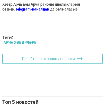
Хәзер Арча һәм Арча районы яңалыкларын
безнең
Telegram-каналдан
да белә аласыз
Теги:
АРЧА ХӘБӘРЛӘРЕ
Перейти на страницу новости
Топ 5 новостей