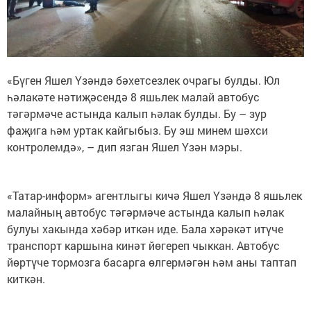
«Бүген Яшел Үзәндә бәхетсезлек очрагы булды. Юл
һәлакәте нәтиҗәсендә 8 яшьлек малай автобус
тәгәрмәче астында калып һәлак булды. Бу – зур
фаҗига һәм уртак кайгыбыз. Бу эш минем шәхси
контролемдә», – дип язган Яшел Үзән мэры.
«Татар-информ» агентлыгы кичә Яшел Үзәндә 8 яшьлек
малайның автобус тәгәрмәче астында калып һәлак
булуы хакында хәбәр иткән иде. Бала хәрәкәт итүче
транспорт каршына кинәт йөгереп чыккан. Автобус
йөртүче тормозга басарга өлгермәгән һәм аны таптап
киткән.