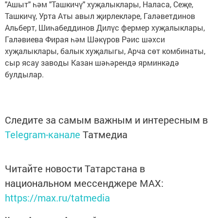
"Ашыт" һәм "Ташкичү" хуҗалыклары, Наласа, Сеҗе,
Ташкичү, Урта Аты авыл җирлекләре, Галәветдинов
Альберт, Шиһабеддинов Дилүс фермер хуҗалыклары,
Галәвиева Фирая һәм Шәкүров Рәис шәхси
хуҗалыклары, балык хуҗалыгы, Арча сөт комбинаты,
сыр ясау заводы Казан шәһәрендә ярминкәдә
булдылар.
Следите за самым важным и интересным в
Telegram-канале
Татмедиа
Читайте новости Татарстана в
национальном мессенджере MАХ:
https://max.ru/tatmedia