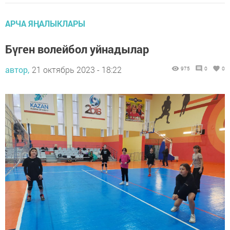
АРЧА ЯҢАЛЫКЛАРЫ
Бүген волейбол уйнадылар
автор,
21 октябрь 2023 - 18:22
975
0
0