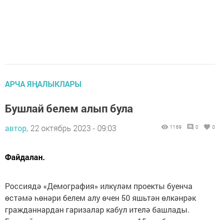
АРЧА ЯҢАЛЫКЛАРЫ
Бушлай белем алып була
автор,
22 октябрь 2023 - 09:03
1169
0
0
Файдалан.
Россиядә «Демография» илкүләм проекты буенча
өстәмә һөнәри белем алу өчен 50 яшьтән өлкәнрәк
гражданнардан гаризалар кабул ителә башлады.