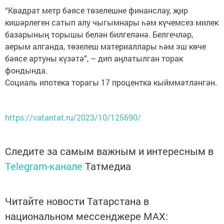
“Квадрат метр бәясе төзелешне финанслау, җир
кишәрлеген сатып алу чыгымнары һәм күчемсез милек
базарының торышы белән билгеләнә. Белгечләр,
аерым алганда, төзелеш материаллары һәм эш көче
бәясе артуны күзәтә”, – дип аңлатылган торак
фондында.
Социаль ипотека торагы 17 процентка кыйммәтләнгән.
https://vatantat.ru/2023/10/125690/
Следите за самым важным и интересным в
Telegram-канале
Татмедиа
Читайте новости Татарстана в
национальном мессенджере MАХ: