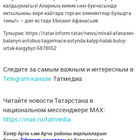
калдырмагыз! Аларның киеме һәм букчасында
яктылыкны кире кайтара торган элементлар булырга
тиеш!» – дип өстәде Михаил Афанасьев
Тулырак: https://tatar-inform.tatar/news/mixail-afanasev-
balanyn-avtobus-tagarmace-astynda-kalyp-halak-buluy-
urtak-kaigybyz-5878052
Следите за самым важным и интересным в
Telegram-канале
Татмедиа
Читайте новости Татарстана в
национальном мессенджере MАХ:
https://max.ru/tatmedia
Хәзер Арча һәм Арча районы яңалыкларын
безнең
Telegram-каналдан
да белә аласыз