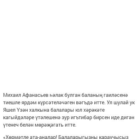
Михаил Афанасьев һәлак булган баланың гаиләсенә
тиешле ярдәм күрсәтеләчәген вәгъдә итте. Ул шулай ук
Яшел Үзән халкына балалары юл хәрәкәте
кагыйдәләре үтәлешенә зур игътибар бирсен иде дигән
үтенеч белән мөрәҗәгать итте.
«Хөрмәтле ата-аналар! Балаларыгызны караучысыз