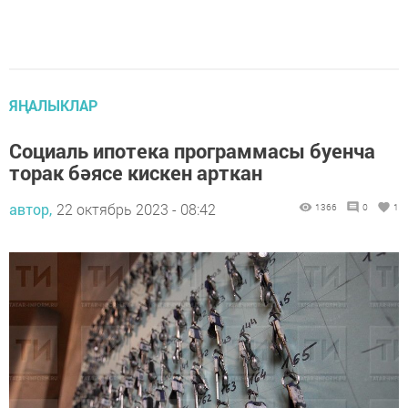
ЯҢАЛЫКЛАР
Социаль ипотека программасы буенча
торак бәясе кискен арткан
автор,
22 октябрь 2023 - 08:42
1366
0
1