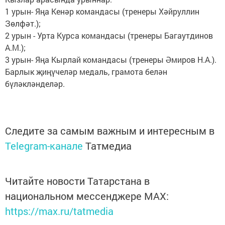
1 урын- Яңа Кенәр командасы (тренеры Хәйруллин
Зөлфәт.);
2 урын - Урта Курса командасы (тренеры Багаутдинов
А.М.);
3 урын- Яңа Кырлай командасы (тренеры Әмиров Н.А.).
Барлык җиңүчеләр медаль, грамота белән
бүләкләнделәр.
Следите за самым важным и интересным в
Telegram-канале
Татмедиа
Читайте новости Татарстана в
национальном мессенджере MАХ:
https://max.ru/tatmedia