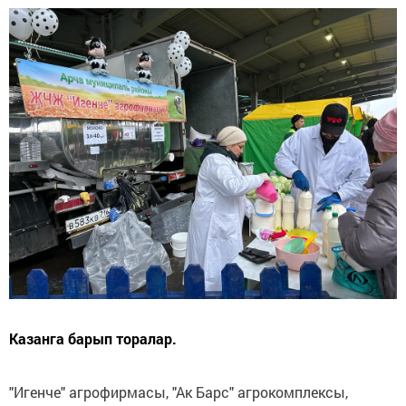
Казанга барып торалар.
"Игенче" агрофирмасы, "Ак Барс" агрокомплексы,