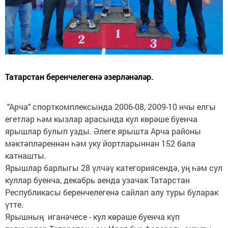
Татарстан беренчелегенә әзерләнәләр.
"Арча" спорткомплексында 2006-08, 2009-10 нчы елгы
егетләр һәм кызлар арасында кул көрәше буенча
ярышлар булып узды. Әлеге ярышта Арча районы
мәктәпләреннән һәм уку йортларыннан 152 бала
катнашты.
Ярышлар барлыгы 28 үлчәү категориясендә, уң һәм сул
куллар буенча, декабрь аенда узачак Татарстан
Республикасы беренчелегенә сайлап алу туры буларак
үтте.
Ярышның иганәчесе - кул көрәше буенча күп