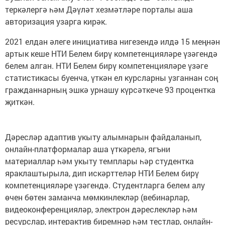
теркәлергә һәм Дәүләт хезмәтләре порталы аша
авторизация узарга кирәк.
2021 елдан әлеге инициатива нигезендә илдә 15 меңнән
артык кеше НТИ Белем бирү компетенцияләре үзәгендә
белем алган. НТИ Белем бирү компетенцияләре үзәге
статистикасы буенча, үткән ел курсларны узганнан соң
гражданнарның эшкә урнашу күрсәткече 93 процентка
җиткән.
Дәресләр адаптив укыту алымнарын файдаланып,
онлайн-платформалар аша үткәрелә, ягъни
материаллар һәм укыту темплары һәр студентка
яраклаштырыла, дип искәрттеләр НТИ Белем бирү
компетенцияләре үзәгендә. Студентларга белем алу
өчен бөтен заманча мөмкинлекләр (вебинарлар,
видеоконференцияләр, электрон дәреслекләр һәм
ресурслар, интерактив биремнәр һәм тестлар, онлайн-