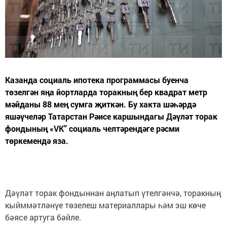
Казанда социаль ипотека программасы буенча
төзелгән яңа йортларда торакның бер квадрат метр
мәйданы 88 мең сумга җиткән. Бу хакта шәһәрдә
яшәүчеләр Татарстан Рәисе каршындагы Дәүләт торак
фондының «VK” социаль челтәрендәге рәсми
төркемендә яза.
Дәүләт торак фондыннан аңлатып үтелгәнчә, торакның
кыйммәтләнүе төзелеш материаллары һәм эш көче
бәясе артуга бәйле.