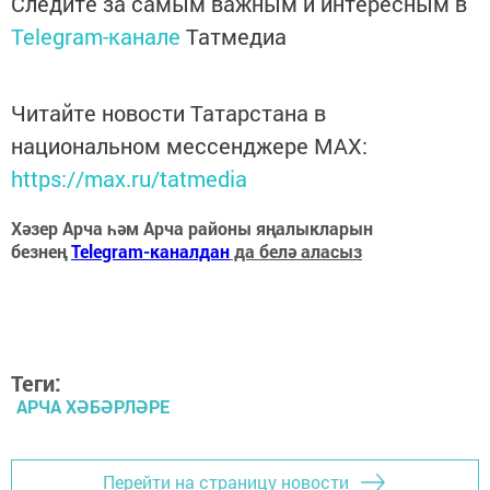
Следите за самым важным и интересным в
Telegram-канале
Татмедиа
Читайте новости Татарстана в
национальном мессенджере MАХ:
https://max.ru/tatmedia
Хәзер Арча һәм Арча районы яңалыкларын
безнең
Telegram-каналдан
да белә аласыз
Теги:
АРЧА ХӘБӘРЛӘРЕ
Перейти на страницу новости