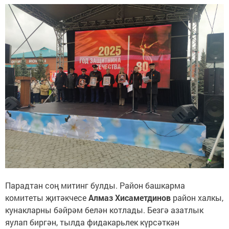
Парадтан соң митинг булды. Район башкарма
комитеты җитәкчесе
Алмаз Хисаметдинов
район халкы,
кунакларны бәйрәм белән котлады. Безгә азатлык
яулап биргән, тылда фидакарьлек күрсәткән