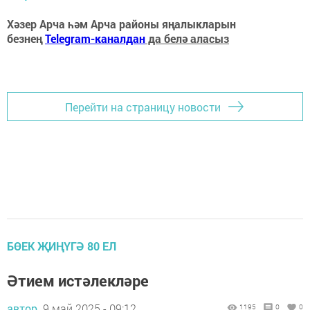
Хәзер Арча һәм Арча районы яңалыкларын
безнең
Telegram-каналдан
да белә аласыз
Перейти на страницу новости
БӨЕК ҖИҢҮГӘ 80 ЕЛ
Әтием истәлекләре
автор,
9 май 2025 - 09:12
1195
0
0