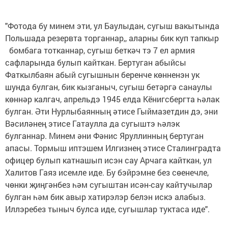
"Фотода бу минем эти, ул Баулыдан, сугыш вакытында
Польшада резервта торганнар,, аларны бик куп тапкыр
бомбага тотканнар, сугыш беткәч тэ 7 ел армия
сафларында булып кайткан. Бертуган абыйсы
Фаткылбаян абый сугышнын беренче көнненэн ук
шунда булган, бик кызганыч, сугыш бетәргә санаулы
көннәр калгач, апрельдэ 1945 елда Кёнигсбергта һәлак
булган. Әти Нурлыбаянның әтисе Гыймазетдин дэ, эни
Вәсиләнең этисе Гатаулла да сугыштэ һәлэк
булганнар. Минем әни Фәнис Яруллинның бертуган
апасы. Тормыш иптэшем Илгизнең этисе Сталинградта
офицер булып катнашып исэн сау Арчага кайткан, ул
Халитов Гаяз исемле иде. Бу бэйрэмне без сөенечле,
чөнки җиңгәнбез һәм сугыштан исән-сау кайтучылар
булган һәм бик авыр хатирэлэр белэн искэ алабыз.
Иллэребез тыныч булса иде, сугышлар туктаса иде".