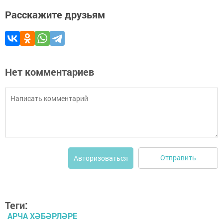
Расскажите друзьям
Нет комментариев
Отправить
Авторизоваться
Теги:
АРЧА ХӘБӘРЛӘРЕ