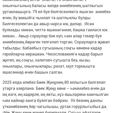
оныкчыгының баласы килде әниебезнең шатлыгын
уртаклашырга. 79 ел буе билгесезлектә яшәгән әниебез
өчен, бу вакыйга чынлап та шатлыклы булды.
Билгесезлектән дә авыр нәрсә юк, диләр. Исән
булмады микән, читтә яшәмәгәнме, башка гаиләсе юк
микән... Авыр сораулар бик күп, һәм алар гомер буе
әниебезнең йөрәген телгәләп торган. Сорауларга җавап
табылды: бабаебыз сугышның соңгы көненә кадәр
геройларча көрәшкән. Чехословакиягә кадәр барып
җитеп, иң соңгы, хәлиткеч сугышта без, кызы,
оныклары, оныкчыклары, рәхәт, мул тормышта
яшәсеннәр өчен башын салган.
2025 елда илебез Бөек Җиңүнең 80 еллыгын билгеләп
үтәргә әзерләнә. Бөек Җиңү көне – һәммәбез өчен дә
иң изге, иң кадерле, иң якты, күз яшьләренә манчылган
һәм кайнар канга буялган бәйрәм. Ул безнең данлы
үткәнебезнең бер чагылышы, уртак горурлыгыбыз да.
Әйе, Җиңү көне җиңел бирелмәде. Сугыш афәтләре