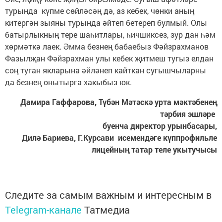
турында күпме сөйләсәң дә, аз кебек, чөнки аның
китергән зыяны турында әйтеп бетереп булмый. Олы
батырлыкның тере шаһитлары, һичшиксез, зур дан һәм
хөрмәткә лаек. Әмма безнең бабаебыз Фәйзрахманов
Фазылҗан Фәйзрахман улы кебек җитмеш тугыз елдан
соң туган якларына әйләнеп кайткан сугышчыларны
да безнең онытырга хакыбыз юк.
Дамира Гаффарова, Түбән Мәтәскә урта мәктәбенең
тәрбия эшләре
буенча директор урынбасары,
Дилә Бариева, Г.Курсави исемендәге күппрофильле
лицейның татар теле укытучысы
Следите за самым важным и интересным в
Telegram-канале
Татмедиа