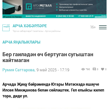
АРЧА ХӘБӘРЛӘРЕ
16+
"Арча хәбәрләре" газетасы - Арча районы
АРЧА ЯҢАЛЫКЛАРЫ
Бер гаиләдән өч бертуган сугыштан
кайтмаган
Румия Саттарова,
9 май 2025 - 17:19
790
0
0
Арчада Җиңү бәйрәмендә Югары Мәтәскәдә яшәүче
Илсөя Минҗанова белән сөйләштек. Гел елыйсы килеп
тора, диде ул.