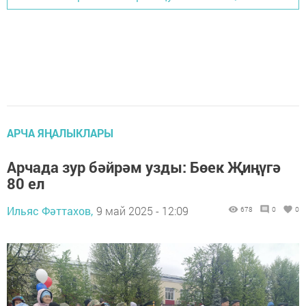
АРЧА ЯҢАЛЫКЛАРЫ
Арчада зур бәйрәм узды: Бөек Җиңүгә
80 ел
Ильяс Фәттахов,
9 май 2025 - 12:09
678
0
0