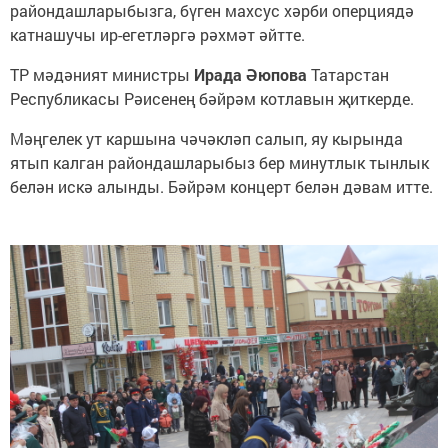
райондашларыбызга, бүген махсус хәрби оперциядә
катнашучы ир-егетләргә рәхмәт әйтте.
ТР мәдәният министры
Ирада Әюпова
Татарстан
Республикасы Рәисенең бәйрәм котлавын җиткерде.
Мәңгелек ут каршына чәчәкләп салып, яу кырында
ятып калган райондашларыбыз бер минутлык тынлык
белән искә алынды. Бәйрәм концерт белән дәвам итте.