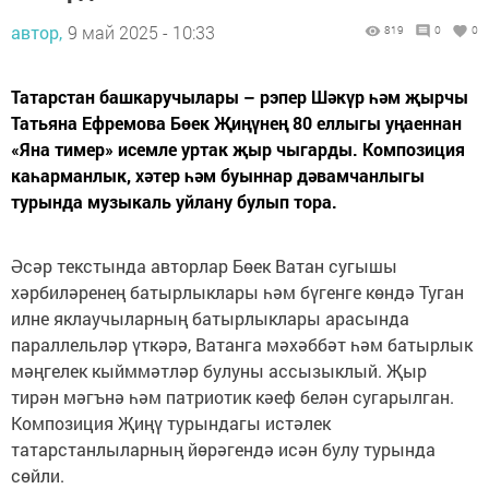
автор,
9 май 2025 - 10:33
819
0
0
Татарстан башкаручылары – рэпер Шәкүр һәм җырчы
Татьяна Ефремова Бөек Җиңүнең 80 еллыгы уңаеннан
«Яна тимер» исемле уртак җыр чыгарды. Композиция
каһарманлык, хәтер һәм буыннар дәвамчанлыгы
турында музыкаль уйлану булып тора.
Әсәр текстында авторлар Бөек Ватан сугышы
хәрбиләренең батырлыклары һәм бүгенге көндә Туган
илне яклаучыларның батырлыклары арасында
параллельләр үткәрә, Ватанга мәхәббәт һәм батырлык
мәңгелек кыйммәтләр булуны ассызыклый. Җыр
тирән мәгънә һәм патриотик кәеф белән сугарылган.
Композиция Җиңү турындагы истәлек
татарстанлыларның йөрәгендә исән булу турында
сөйли.