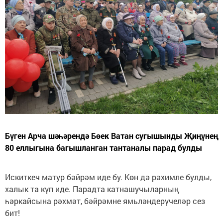
Бүген Арча шәһәрендә Бөек Ватан сугышынды Җиңүнең
80 еллыгына багышланган тантаналы парад булды
Искиткеч матур бәйрәм иде бу. Көн дә рәхимле булды,
халык та күп иде. Парадта катнашучыларның
һәркайсына рәхмәт, бәйрәмне ямьләндерүчеләр сез
бит!