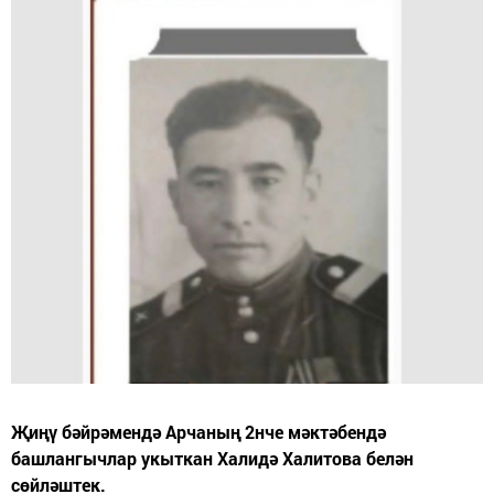
Җиңү бәйрәмендә Арчаның 2нче мәктәбендә
башлангычлар укыткан Халидә Халитова белән
сөйләштек.