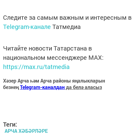
Следите за самым важным и интересным в
Telegram-канале
Татмедиа
Читайте новости Татарстана в
национальном мессенджере MАХ:
https://max.ru/tatmedia
Хәзер Арча һәм Арча районы яңалыкларын
безнең
Telegram-каналдан
да белә аласыз
Теги:
АРЧА ХӘБӘРЛӘРЕ