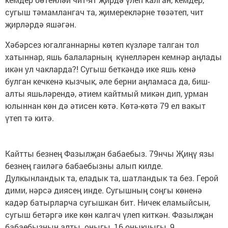
сугыш тәмамлангач та, җимерекләрне төзәтеп, чит
җирләрдә яшәгән.
Хәбәрсез югалганнарны көтеп күзләре талган тол
хатыннар, яшь балаларның күнелләрен кемнәр аңлады
икән ул чакларда?! Сугыш беткәндә ике яшь кенә
булган кечкенә кызчык, әле берни аңламаса да, биш-
алты яшьләрендә, әтием кайтмый микән дип, урман
юлыннан көн дә әтисен көтә. Көтә-көтә 79 ел вакыт
үтеп тә китә.
Кайтты безнең Фазылҗан бабаебыз. 79нчы Җиңү язы
безнең гаиләгә бабаебызны алып килде.
Дулкынландык та, еладык та, шатландык та без. Герой
дими, нәрсә диясең инде. Сугышның соңгы көненә
кадәр батырларча сугышкан бит. Ничек еламыйсын,
сугыш бетәргә ике көн калгач үлеп киткән. Фазылҗан
бабаебызның алты оныгы, 16 оныкчыгы, 9