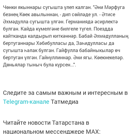
Чөнки якыннары сугышта үлеп калган. "Әни Мәрфуга
безнең Көек авылыннан, - дип сөйләде ул. - Әтисе
Әхмәдулла сугышта үлгән. Германиядә әсирлектә
булган. Кайда күмелгәне билгеле түгел. Поездда
кайтканда калдырып киткәннәр. Бабай Әхмәдулланың
бертуганнары Хәбибулласы да, Заһидулласы да
сугышта һәлак булган. Гайфулла бабайныкылар өч
бертуган үлгән. Гайнуллиннар. Әни ягы. Көекнекеләр.
Дөньялар тыныч була күрсен...".
Следите за самым важным и интересным в
Telegram-канале
Татмедиа
Читайте новости Татарстана в
национальном мессенджере MАХ: