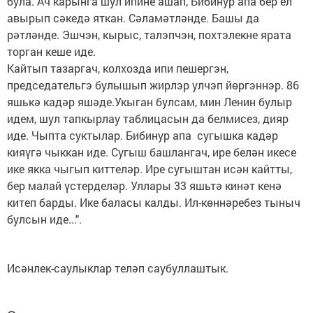
була. Ач карынга шул ипине ашап, Бибинур апа бер ел
авырып сәкедә яткан. Сәламәтләнде. Башы да
рәтләнде. Эшчэн, кырыс, талэпчэн, похтэлекне ярата
торган кеше иде.
Кайтып тазаргач, колхозда ипи пешергэн,
председательгэ булышып жирлэр улчэп йөргэннэр. 86
яшькә кадәр яшәде.Укыган булсам, мин Ленин булыр
идем, шул тапкырлау таблицасын да белмисез, дияр
иде. Чыпта суктылар. Бибинур апа сугышка кадәр
кияүгә чыккан иде. Сугыш башлангач, ире белән икесе
ике якка чыгып киттеләр. Ире сугыштан исән кайтты,
бер малай үстерделәр. Уллары 33 яшьтә кинәт кенә
китеп барды. Ике баласы калды. Ил-көннәребез тыныч
булсын иде...".
Исәнлек-саулыклар теләп саубуллаштык.