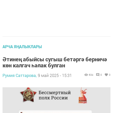
АРЧА ЯҢАЛЫКЛАРЫ
Әтинең абыйсы сугыш бетәргә берничә
көн калгач һәлак булган
Румия Саттарова,
9 май 2025 - 15:31
634
0
0