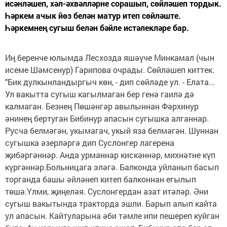
исәнләшеп, хәл-әхвәлләрне сорашып, сөйләшеп тордык.
Һәркем ачык йөз белән матур итеп сөйләште.
Һәркемнең сугыш белән бәйле истәлекләре бар.
Иң беренче юлымда Лесхозда яшәүче Минкамал (чын
исеме Шәмсенур) Гарипова очрады. Сөйләшеп киттек.
"Бик дулкынландыргыч көн, - дип сөйләде ул. - Елата...
Ул вакытта сугыш кагылмаган бер генә гаилә дә
калмаган. Безнең Пөшәнгәр авылыннан Фәрхинур
әнинең бертуган Бибинур апасын сугышка алганнар.
Русча белмәгән, укымагач, укый яза белмәгән. Шуннан
сугышка әзерләргә дип Суслонгер лагерена
җибәргәннәр. Анда урманнар кискәннәр, михнәтне күп
күргәннәр.Больницага эләгә. Балконда уйланып басып
торганда башы әйләнеп китеп балконнан егылып
төшә.Үлми, җиңеләя. Суслонгердан азат итәләр. Әни
сугыш вакытында тракторда эшли. Барып алып кайта
ул апасын. Кайтуларына әби тәмле ипи пешереп куйган