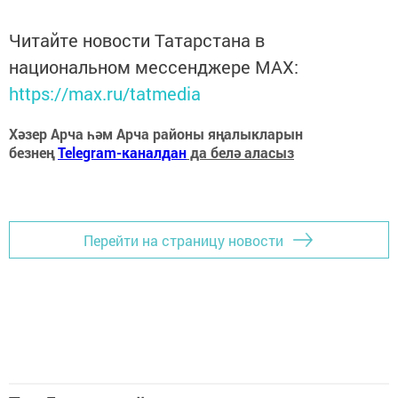
Читайте новости Татарстана в
национальном мессенджере MАХ:
https://max.ru/tatmedia
Хәзер Арча һәм Арча районы яңалыкларын
безнең
Telegram-каналдан
да белә аласыз
Перейти на страницу новости