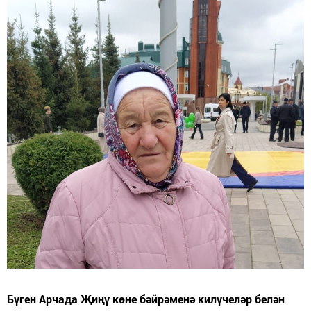
Бүген Арчада Җиңү көне бәйрәменә килүчеләр белән