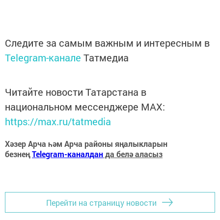
Следите за самым важным и интересным в
Telegram-канале
Татмедиа
Читайте новости Татарстана в
национальном мессенджере MАХ:
https://max.ru/tatmedia
Хәзер Арча һәм Арча районы яңалыкларын
безнең
Telegram-каналдан
да белә аласыз
Перейти на страницу новости