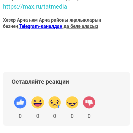
https://max.ru/tatmedia
Хәзер Арча һәм Арча районы яңалыкларын
безнең
Telegram-каналдан
да белә аласыз
Оставляйте реакции
0
0
0
0
0