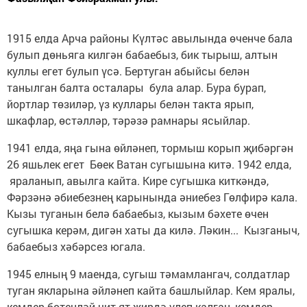
1915 елда Арча районы Күлтәс авылында өченче бала
булып дөньяга килгән бабаебыз, бик тырыш, алтын
куллы егет булып үсә. Бертуган абыйсы белән
танылган балта осталары була алар. Бура бурап,
йортлар төзиләр, үз куллары белән такта ярып,
шкафлар, өстәлләр, тәрәзә рамнары ясыйлар.
1941 елда, яңа гына өйләнеп, тормыш корып җибәргән
26 яшьлек егет Бөек Ватан сугышына китә. 1942 елда,
яраланып, авылга кайта. Кире сугышка киткәндә,
Фәрзәнә әбиебезнең карынында әниебез Гөлфирә кала.
Кызы туганын белә бабаебыз, кызым бәхете өчен
сугышка керәм, дигән хаты да килә. Ләкин... Кызганыч,
бабаебыз хәбәрсез югала.
1945 елның 9 маенда, сугыш тәмамлангач, солдатлар
туган якларына әйләнеп кайта башлыйлар. Кем яралы,
кемдер бөтенләй чит-ят җирдә үлеп калган, кемдер,