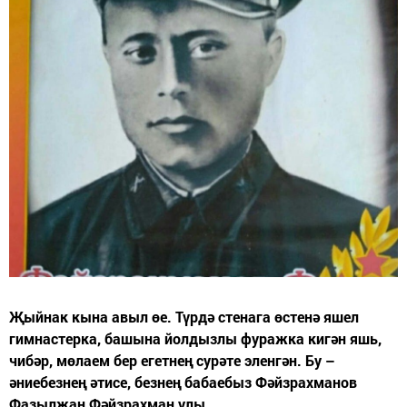
Җыйнак кына авыл өе. Түрдә стенага өстенә яшел
гимнастерка, башына йолдызлы фуражка кигән яшь,
чибәр, мөлаем бер егетнең сурәте эленгән. Бу –
әниебезнең әтисе, безнең бабаебыз Фәйзрахманов
Фазылҗан Фәйзрахман улы.