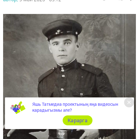
Яшь Татмедиа проектының яңа видеосын
карадыгызмы әле?
Карарга