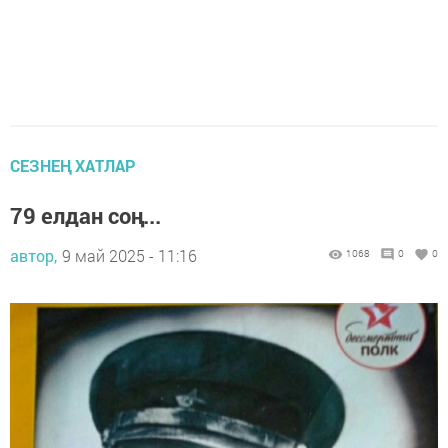
СЕЗНЕҢ ХАТЛАР
79 елдан соң...
автор,
9 май 2025 - 11:16
1068
0
0