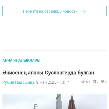
Перейти на страницу новости
АРЧА ЯҢАЛЫКЛАРЫ
Әнисенең апасы Суслонгерда булган
Румия Надршина,
9 май 2025 - 13:17
693
0
0