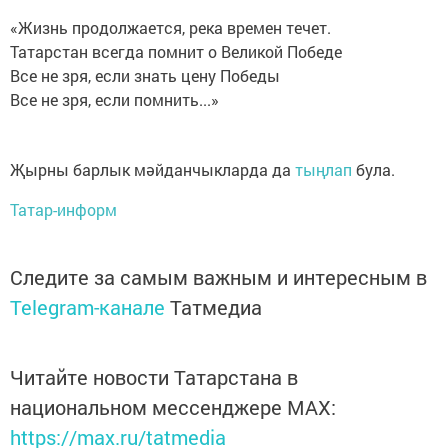
«Жизнь продолжается, река времен течет.
Татарстан всегда помнит о Великой Победе
Все не зря, если знать цену Победы
Все не зря, если помнить...»
Җырны барлык мәйданчыкларда да
тыңлап
була.
Татар-информ
Следите за самым важным и интересным в
Telegram-канале
Татмедиа
Читайте новости Татарстана в
национальном мессенджере MАХ:
https://max.ru/tatmedia