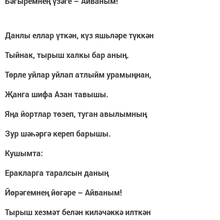
Бәгыремнең үзәге – Айваным!
Данлы еллар үткән, күз яшьләре түккән
Тыйнак, тырыш халкы бар аның.
Төрле уйлар уйлап атлыйм урамыңнан,
Җанга шифа Азан тавышы.
Яңа йортлар төзеп, туган авылымның
Зур шәһәргә кереп барышы.
Кушымта:
Еракларга таралсын даның
Йөрәгемнең йөгәре – Айваным!
Тырыш хезмәт белән киләчәккә илткән