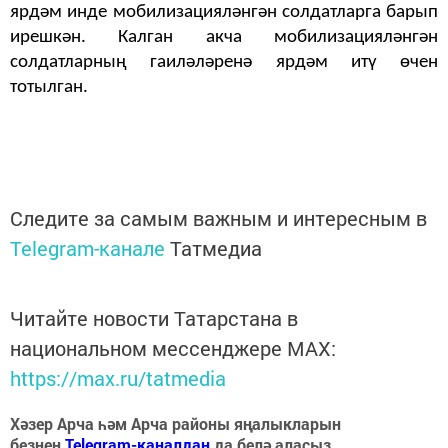
ярдәм инде мобилизацияләнгән солдатларга барып
ирешкән. Калган акча мобилизацияләнгән
солдатларның гаиләләренә ярдәм итү өчен
тотылган.
Следите за самым важным и интересным в
Telegram-канале
Татмедиа
Читайте новости Татарстана в
национальном мессенджере MАХ:
https://max.ru/tatmedia
Хәзер Арча һәм Арча районы яңалыкларын
безнең
Telegram-каналдан
да белә аласыз