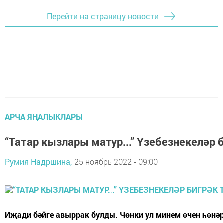
Перейти на страницу новости
АРЧА ЯҢАЛЫКЛАРЫ
“Татар кызлары матур...” Үзебезнекеләр 
Румия Надршина,
25 ноябрь 2022 - 09:00
Иҗади бәйге авыррак булды. Чөнки ул минем өчен һөнәр