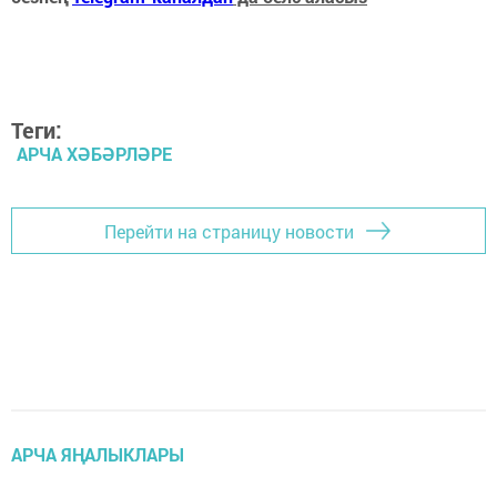
Теги:
АРЧА ХӘБӘРЛӘРЕ
Перейти на страницу новости
АРЧА ЯҢАЛЫКЛАРЫ