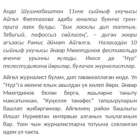
Анда Шушмабаштан 11нче сыйныф укучысы
Айгөл Фәттахова әдәби юнәлеш буенча гран-
прига лаек булды. “Бик лаеклы дип таптык.
Табигый, пафоссыз сөйлисең”, – дигән жюри
әгъзасы Рәмис Әймәт Айгөлгә. Наласадан 10
сыйныф укучысы Әнвәр Мөхетдинов фестивальдә
өченче урынны яулады. Икесе дә “Нур”
телестудиясенә йөриләр, булачак журналистлар.
Айгөл журналист булам, дип тәвәккәлләгән инде. Ул
“Нур”га икенче елын авылдан ук килеп йөри. Әнвәр
Мөхетдинов белән бергә, яшьләрне таныту
максатыннан, “Күңелле тәнәфес” тапшыруларын
башлап җибәргәннәр. Айгөлнең район башлыгы
Илшат Нуриевтан интервью алганын тыңлаганым
бар. Үзен чын журналистларча тотуына сокланган
идем ул чакта.