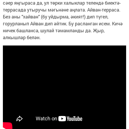
сәер яңгыраса да, ул төрки халыклар телендә биектә-
террасада утыручы мәгьнәне аңлата. Айван-терраса.
Без аны "хайван" (бу уйдырма, әкият!) дип түгел,
горурланып Айван дип әйтик. Бу расланган исем. Кичә
ничек башланса, шулай тәмамланды да. Җыр,
алкышлар белән.