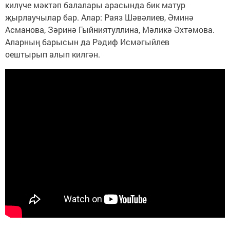
килүче мәктәп балалары арасында бик матур
җырлаучылар бар. Алар: Раяз Шәвәлиев, Әминә
Асманова, Зәринә Гыйниятуллина, Мәликә Әхтәмова.
Аларның барысын да Рәдиф Исмәгыйлев
оештырып алып килгән.