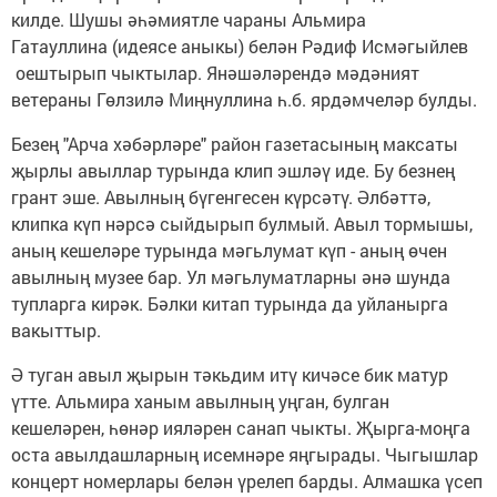
килде. Шушы әһәмиятле чараны Альмира
Гатауллина (идеясе аныкы) белән Рәдиф Исмәгыйлев
оештырып чыктылар. Янәшәләрендә мәдәният
ветераны Гөлзилә Миңнуллина һ.б. ярдәмчеләр булды.
Безең "Арча хәбәрләре" район газетасының максаты
җырлы авыллар турында клип эшләү иде. Бу безнең
грант эше. Авылның бүгенгесен күрсәтү. Әлбәттә,
клипка күп нәрсә сыйдырып булмый. Авыл тормышы,
аның кешеләре турында мәгьлумат күп - аның өчен
авылның музее бар. Ул мәгьлуматларны әнә шунда
тупларга кирәк. Бәлки китап турында да уйланырга
вакыттыр.
Ә туган авыл җырын тәкьдим итү кичәсе бик матур
үтте. Альмира ханым авылның уңган, булган
кешеләрен, һөнәр ияләрен санап чыкты. Җырга-моңга
оста авылдашларның исемнәре яңгырады. Чыгышлар
концерт номерлары белән үрелеп барды. Алмашка үсеп