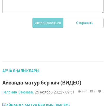
Отправить
Авторизоваться
АРЧА ЯҢАЛЫКЛАРЫ
Айванда матур бер кич (ВИДЕО)
Гөлсинә Зәкиева,
25 ноябрь 2022 - 09:51
1467
0
1