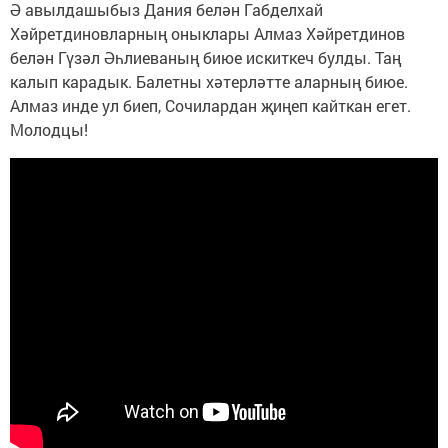
Ә авылдашыбыз Дания белән Габделхай
Хәйретдиновларның оныклары Алмаз Хәйретдинов
белән Гүзәл Әһлиеваның биюе искиткеч булды. Таң
калып карадык. Балетны хәтерләтте аларның биюе.
Алмаз инде ул биеп, Сочилардан җиңеп кайткан егет.
Молодцы!