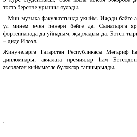
төстә беренче урынны яулады.
– Мин музыка факультетында укыйм. Иҗади бәйге а
ул минем өчен һөнәри бәйге дә. Сынатырга яр
фортепианода да уйнадым, җырладым да. Бөтен т
– диде Илсөя.
Җиңүчеләргә Татарстан Республикасы Мәгариф һ
дипломнары, акчалата премияләр һәм Бөтендөн
әзерләгән кыйммәтле бүләкләр тапшырылды.
.