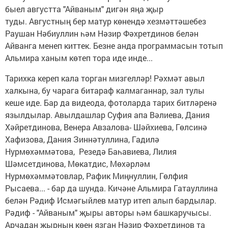
быел августта "Айваным" дигән яңа җыр
туды. Августның бер матур көнендә хезмәттәшебез
Раушан Нәбиуллин һәм Нәзир Фәхретдинов белән
Айванга менеп киттек. Безне анда программасын тотып
Альмира ханым көтеп тора иде инде...
Тарихка кереп кала торган мизгелләр! Рәхмәт авыл
халкына, бу чарага битараф калмаганнар, зал тулы
кеше иде. Бар да видеода, фотоларда тарих битләренә
язылдылар. Авылдашлар Суфия апа Вәлиева, Дания
Хәйретдинова, Венера Авзалова- Шәйхиева, Гөлсинә
Хафизова, Дания Зиннәтуллина, Гадилә
Нурмөхәммәтова, Резедә Баһавиева, Лилия
Шәмсетдинова, Мөкатдис, Мөхәрләм
Нурмөхәммәтовлар, Рафик Миңнуллин, Гөлфия
Рысаева... - бар да шунда. Кичәне Альмира Гатауллина
белән Рәдиф Исмәгыйлев матур итеп алып бардылар.
Рәдиф - "Айваным" җыры авторы һәм башкаручысы.
Арчадан җырның көен язган Нәзир Фәхретдинов та