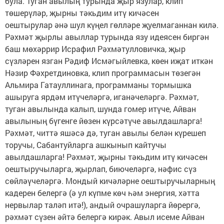
була. Туган авылың турында җыр язулар, клип
төшерүләр, җырны тәкьдим итү кичәсен
оештырулар әнә шул күңел гөлләре җуелмаганнан килә.
Рәхмәт җырлы авыллар турында язу идеясен биргән
баш мөхәррир Исрафил Рәхмәтулловичка, җыр
сүзләрен язган Рәдиф Исмәгыйлевка, көен иҗат иткән
Нәзир Фәхретдиновка, клип программасын төзегән
Альмира Гатауллинага, программаны тормышка
ашыруга ярдәм итүчеләргә, иганәчеләргә. Рәхмәт,
туган авылында калып, шунда гомер итүче, Айван
авылының бүгенге йөзен күрсәтүче авылдашларга!
Рәхмәт, читтә яшәсә дә, туган авылы белән күрешеп
торучы, Сабантуйларга ашкынып кайтучы
авылдашларга! Рәхмәт, җырны тәкьдим итү кичәсен
оештыручыларга, җырлап, биючеләргә, нәфис сүз
сөйләүчеләргә. Мондый кичәләрне оештыручыларның
кадерен белергә (ә ул күпме көч һәм энергия, хәтта
нервылар таләп итә!), андый очрашуларга йөрергә,
рәхмәт сүзен әйтә белергә кирәк. Авыл исеме Айван