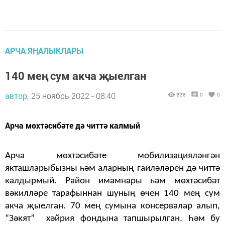
АРЧА ЯҢАЛЫКЛАРЫ
140 мең сум акча җыелган
автор,
25 ноябрь 2022 - 08:40
838
0
0
Арча мөхтәсибәте дә читтә калмый
Арча мөхтәсибәте мобилизацияләнгән
якташларыбызны һәм аларның гаиләләрен дә читтә
калдырмый. Район имамнары һәм мөхтәсибәт
вәкилләре тарафыннан шуның өчен 140 мең сум
акча җыелган. 70 мең сумына консервалар алып,
“Зәкят” хәйрия фондына тапшырылган. Һәм бу