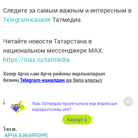
Следите за самым важным и интересным в
Telegram-канале
Татмедиа
Читайте новости Татарстана в
национальном мессенджере MАХ:
https://max.ru/tatmedia
Хәзер Арча һәм Арча районы яңалыкларын
безнең
Telegram-каналдан
да белә аласыз
Яшь Татмедиа проектының яңа видеосын
карадыгызмы әле?
Карарга
Теги:
АРЧА ХӘБӘРЛӘРЕ