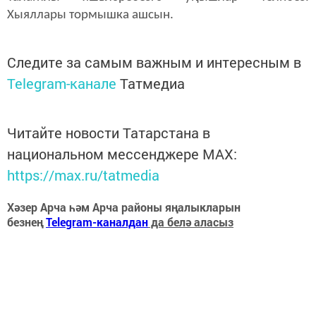
Хыяллары тормышка ашсын.
Следите за самым важным и интересным в
Telegram-канале
Татмедиа
Читайте новости Татарстана в
национальном мессенджере MАХ:
https://max.ru/tatmedia
Хәзер Арча һәм Арча районы яңалыкларын
безнең
Telegram-каналдан
да белә аласыз