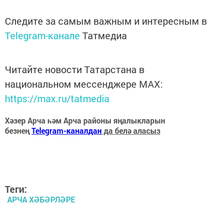
Следите за самым важным и интересным в
Telegram-канале
Татмедиа
Читайте новости Татарстана в
национальном мессенджере MАХ:
https://max.ru/tatmedia
Хәзер Арча һәм Арча районы яңалыкларын
безнең
Telegram-каналдан
да белә аласыз
Теги:
АРЧА ХӘБӘРЛӘРЕ