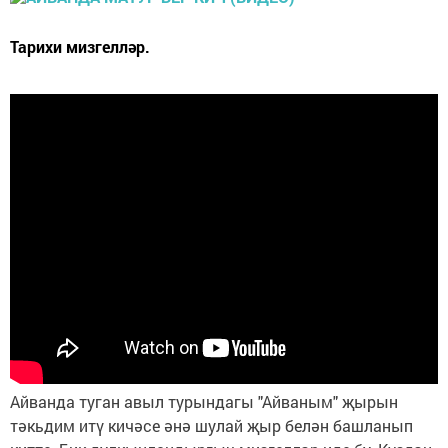
Тарихи мизгелләр.
Айванда туган авыл турындагы "Айваным" җырын
тәкьдим итү кичәсе әнә шулай җыр белән башланып