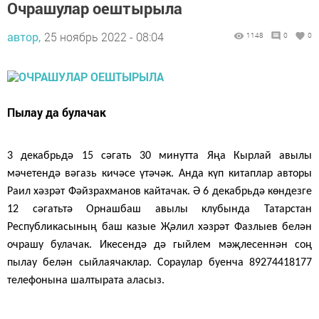
Очрашулар оештырыла
автор,
25 ноябрь 2022 - 08:04
1148
0
0
Пылау да булачак
3 декабрьдә 15 сәгать 30 минутта Яңа Кырлай авылы
мәчетендә вәгазь кичәсе үтәчәк. Анда күп китаплар авторы
Раил хәзрәт Фәйзрахманов кайтачак. Ә 6 декабрьдә көндезге
12 сәгатьтә Орнашбаш авылы клубында Татарстан
Республикасының баш казые Җәлил хәзрәт Фазлыев белән
очрашу булачак. Икесендә дә гыйлем мәҗлесеннән соң
пылау белән сыйлаячаклар. Сораулар буенча 89274418177
телефонына шалтырата аласыз.