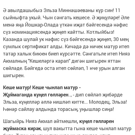
Ә авылдашыбыз Эльза Миннәшәеваны күр син! 11
сыйныфта укый. Чын сәнгать кешесе. Ә җиңүләре! Әле
менә яңа Йошкар-Олада үткән иҗат бәйгесендә нәфис
сүз номинациясендә җиңеп кайтты. Котлыйбыз!
Казанда шулай ук нәфис сүз бәйгесендә җиңеп, 30 мең
сумлык сертификат алды. Кичәдә дә ничек матур итеп
татар халык биюен биеп күрсәтте. Сәнгатьле итеп Нияз
Акмалның "Кешеләргә карап" дигән шигырен яттан
сөйләде. Бәйгедә оста итеп сөйләп, 1 нче урын алган
шигырен.
Кеше матур! Кеше чынлап матур -
Җуймаганда куңел гөлләрен
.., - дип сөйләп җибәрде
Эльза, күңелләр әллә нишләп китте... Молодец, Эльза!
Һөнәр сайлау алдында торасың, уңышлар сиңа!
Шагыйрь Нияз Акмал әйтмешли
, күңел гөлләрен
җуймаска кирәк
, шул вакытта гына кеше чынлап матур