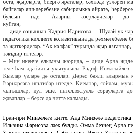
оста, җырларга, биергә яраталар, сәхнәдә үзләрен 
бәйгеләр яшьләребезне сабырлыкка өйрәтә, һәрберсе
булсын иде. Аларны әзерләүчеләр д
куйг
– диде соңыннан Кадрия Идрисова. – Шулай ук ча
педагогика көллияте коллективына да рәхмәтебезне б
та җиткерделәр. “Ак калфак” турында җыр язганнар
тәкъдир иттеләр.
– Мин икенче елымны жюрида, – диде Арча җиден
теле һәм әдәбияты укытучысы Рәдиф Исмәгыйлев. –
Кызлар үзләре дә осталар. Дөрес бәяли алырмын 
Һәрнәрсәгә игътибар ителде. Киемнәр, сөйләм, муз
чыгышлар, кул эше, интеллектуаль сорауларга дө
җаваплар – берсе дә читтә калмады.
Гран-при Минзәләгә китте. Аңа Минзәлә педагогика 
Ильвина Фарисова лаек булды. Әмма безнең Арча пе
3 курс студенткасы, Саба кызы Илсөя Зәкәрова д