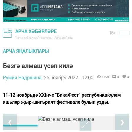
АРЧА ХӘБӘРЛӘРЕ
16+
"Арча хәбәрләре" газетасы - Арча районы
АРЧА ЯҢАЛЫКЛАРЫ
Безгә алмаш үсеп килә
Румия Надршина,
25 ноябрь 2022 - 12:00
1190
0
2
11-12 ноябрьдә XXIнче “БикаФест” республикакүләм
яшьләр җыр-шигърият фестивале булып узды.
❮
❯