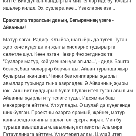
китте. Бик дулкынландыргыч мизгелләр иде бу. Күздән
яшьләр килде. Эх, сүзләре, көе... Үзәкләрне өзә...
Еракларга таралсын даның, Бәгыремнең үзәге -
Айваным
!
Матур язган Рәдиф. Югыйсә, шагыйрь дә түгел. Туган
җир көче күңелдә иң җылы хисләрне тудырырга
сәләтле шул. Көен язган Нәзир Фәхретдинов та:
"Сүзләре матур, көй үзеннән-үзе агыла...", - диде. Башта
безнең баш мөхәррир борчылды. Айван турында җыр
булырмы икән дип. Чөнки без клипларны җырлы
авыллар турында гына әзерләдек. Ә Айванның җыры
юк. Аны бит булдырып була! Шулай итеп туган авылым
Айванны җырлы итү теләге туды. Идеямны баш
мөхәрриргә әйттем. Ул хуплады. Ә шулай да күңелендә
шик булган. Проектны өзәргә ярамый, җәйнең матур
көннәрендә клипны эшләп өлгерергә кирәк. Мин бу
турыда авылдашым, авылның активисты Альмира
Гатауллинага әйттем. Ул күтәреп алды. Шулай итеп