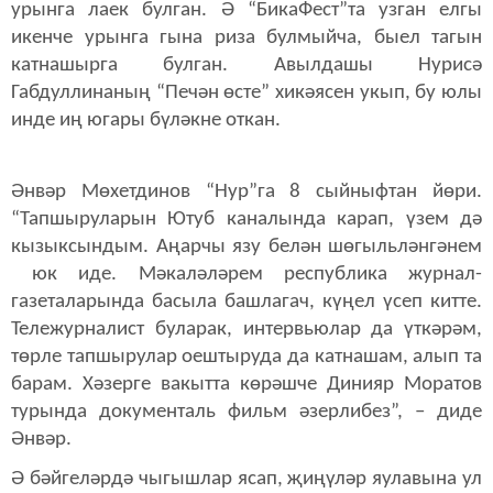
урынга лаек булган. Ә “БикаФест”та узган елгы
икенче урынга гына риза булмыйча, быел тагын
катнашырга булган. Авылдашы Нурисә
Габдуллинаның “Печән өсте” хикәясен укып, бу юлы
инде иң югары бүләкне откан.
Әнвәр Мөхетдинов “Нур”га 8 сыйныфтан йөри.
“Тапшыруларын Ютуб каналында карап, үзем дә
кызыксындым. Аңарчы язу белән шөгыльләнгәнем
юк иде. Мәкаләләрем республика журнал-
газеталарында басыла башлагач, күңел үсеп китте.
Тележурналист буларак, интервьюлар да үткәрәм,
төрле тапшырулар оештыруда да катнашам, алып та
барам. Хәзерге вакытта көрәшче Динияр Моратов
турында документаль фильм әзерлибез”, – диде
Әнвәр.
Ә бәйгеләрдә чыгышлар ясап, җиңүләр яулавына ул