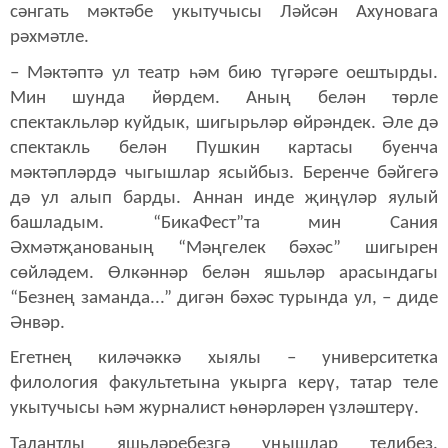
сәнгать мәктәбе укытучысы Ләйсән Ахуновага
рәхмәтле.
– Мәктәптә ул театр һәм бию түгәрәге оештырды.
Мин шунда йөрдем. Аның белән төрле
спектакльләр куйдык, шигырьләр өйрәндек. Әле дә
спектакль белән Пушкин картасы буенча
мәктәпләрдә чыгышлар ясыйбыз. Беренче бәйгегә
дә ул алып барды. Аннан инде җиңүләр яулый
башладым. “БикаФест”та мин Сания
Әхмәтҗанованың “Мәңгелек бәхәс” шигырен
сөйләдем. Өлкәннәр белән яшьләр арасындагы
“Безнең заманда...” дигән бәхәс турында ул, – диде
Әнвәр.
Егетнең киләчәккә хыялы – университетка
филология факультетына укырга керү, татар теле
укытучысы һәм журналист һөнәрләрен үзләштерү.
Талантлы яшьләребезгә уңышлар телибез.