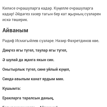
Киләсе очрашуларга кадәр. Күңелле очрашуларга
кадәр! Әйдәгез хәзер тагын бер кат җырның сүзләрен
искә төшерик.
Айваным
Рәдиф Исмәгыйлев сүзләре. Нәзир Фәхретдинов көе
.
Диңгез ягы түгел, таулар ягы түгел,
Ә шулай да җанга якын син.
Онытырлык түгел, сине уйлый күңел,
Синдә авылым канат ярдым мин.
Кушымта:
Еракларга таралсын даның,