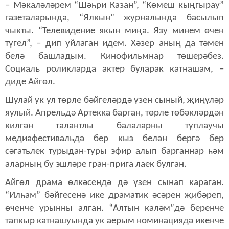
– Мәкаләләрем “Шәһри Казан”, “Көмеш кыңгырау”
газеталарында, “Ялкын” журналында басылып
чыкты. “Телевидение якын миңа. Язу минем өчен
түгел”, – дип уйлаган идем. Хәзер аның да тәмен
белә башладым. Кинофильмнар төшерәбез.
Социаль роликларда актер буларак катнашам, –
диде Айгөл.
Шулай ук ул төрле бәйгеләрдә үзен сыный, җиңүләр
яулый. Апрельдә Артекка барган, төрле төбәкләрдән
килгән талантлы балаларны туплаучы
медиафестивальдә бер кыз белән бергә бер
сәгатьлек турыдан-туры эфир алып барганнар һәм
аларның бу эшләре гран-прига лаек булган.
Айгөл драма өлкәсендә дә үзен сынап караган.
“Илһам” бәйгесенә ике драматик әсәрен җибәреп,
өченче урынны алган. “Алтын каләм”дә беренче
тапкыр катнашуында ук аерым номинациядә икенче