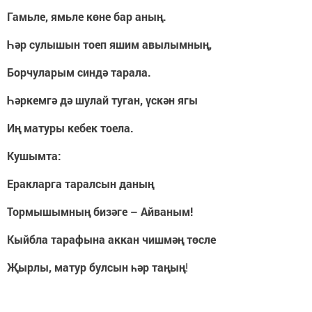
Гамьле, ямьле көне бар аның.
Һәр сулышын тоеп яшим авылымның,
Борчуларым синдә тарала.
Һәркемгә дә шулай туган, үскән ягы
Иң матуры кебек тоела.
Кушымта:
Еракларга таралсын даның
Тормышымның бизәге – Айваным!
Кыйбла тарафына аккан чишмәң төсле
Җырлы, матур булсын һәр таңың
!