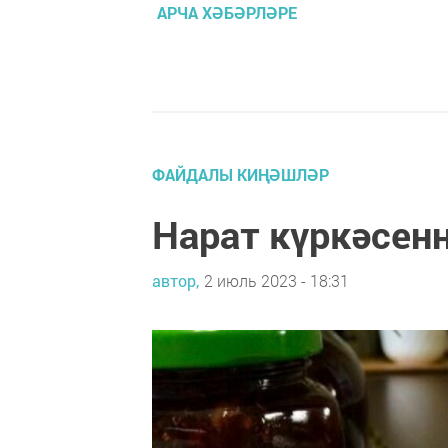
АРЧА ХӘБӘРЛӘРЕ
ФАЙДАЛЫ КИҢӘШЛӘР
Нарат күркәсенн
автор,
2 июль 2023 - 18:31