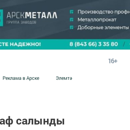
16+
Реклама в Арске
Элемтә
раф салынды