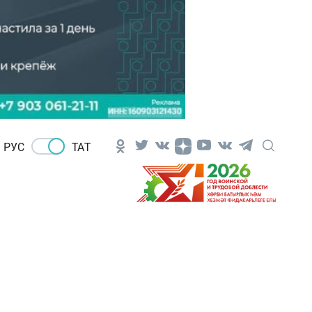
РУС
ТАТ