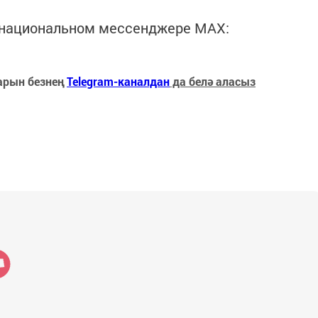
в национальном мессенджере MАХ:
арын безнең
Telegram-каналдан
да белә аласыз