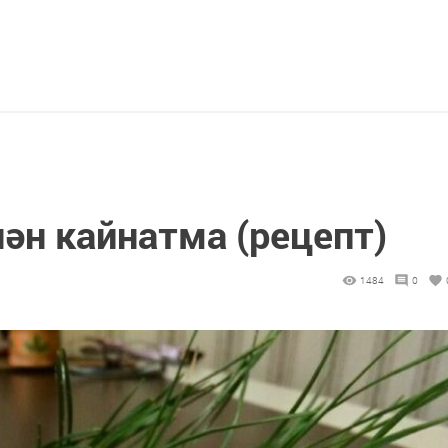
ән кайнатма (рецепт)
1484
0