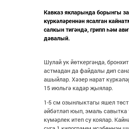
Кавказ якларында борынгы за
күркәләреннән ясалган кайнат
салкын тигәндә, грипп һәм ав
дәвалый.
Шулай ук йөткергәндә, бронхит
астмадан да файдалы дип сана
ашыйлар. Хәзер нарат күркәл
15 июльгә кадәр җыялар.
1-5 см озынлыктагы яшел төст
әйбәтләп юып, эмаль савытка т
күмәрлек итеп су коялар. Кайн
суга 1 килограмм исәбеннән ш