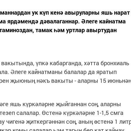
маннардан ук күп кенә авыруларны яшь нарат
ма ярдәмендә дәвалаганнар. Әлеге кайнатма
итаминоздан, тамак һәм уртлар авыртудан
 вакытында, үпкә кабарганда, хәтта бронхиаль
ла. Әлеге кайнатманы балалар да яратып
әрен җыюның нәкъ вакыты - аларны 15 июньнә
әге яшь күркәләрне җыйганнан соң, аларны
езеп салалар. Өстенә күркәләрне 1-1,5 смга
ау чигенә җиткергәннән соң, аның өстенә 1 лит
икәр комы салалар һәм тагын бер кат кайнау