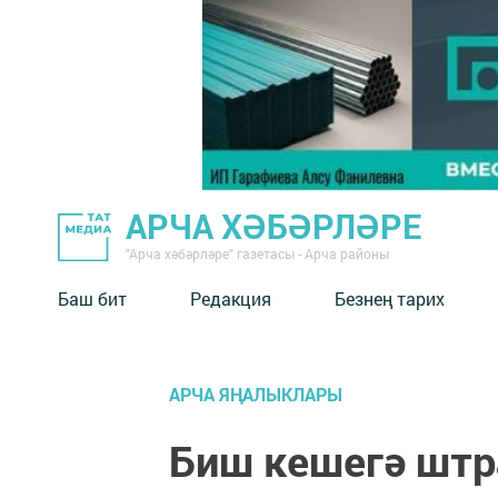
АРЧА ХӘБӘРЛӘРЕ
"Арча хәбәрләре" газетасы - Арча районы
Баш бит
Редакция
Безнең тарих
АРЧА ЯҢАЛЫКЛАРЫ
Биш кешегә шт