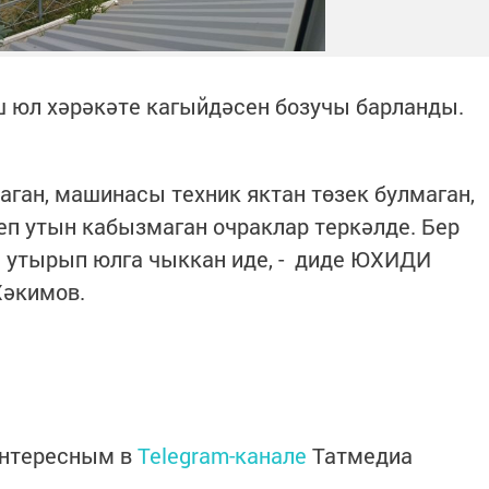
иш юл хәрәкәте кагыйдәсен бозучы барланды.
ан, машинасы техник яктан төзек булмаган,
п утын кабызмаган очраклар теркәлде. Бер
а утырып юлга чыккан иде, - диде ЮХИДИ
Хәкимов.
интересным в
Telegram-канале
Татмедиа