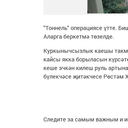
"Тоннель" операциясе үтте. Б
Аларга беркетмә төзелде.
Куркынычсызлык каешы такмаг
кайсы якка борыласын күрсәте
кеше эчкән килеш руль артын
бүлекчәсе җитәкчесе Рөстәм 
Следите за самым важным и 