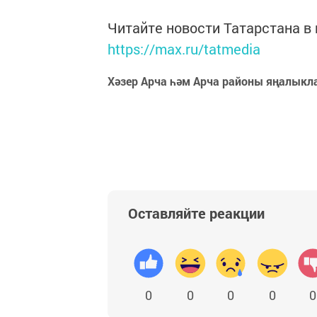
Читайте новости Татарстана 
https://max.ru/tatmedia
Хәзер Арча һәм Арча районы яңалыкл
Оставляйте реакции
0
0
0
0
0