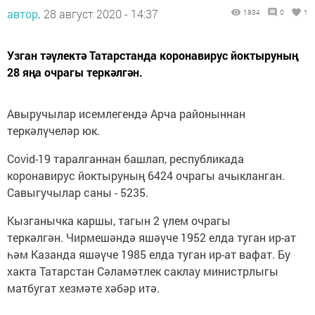
автор,
28 август 2020 - 14:37
1834
0
1
Узган тәүлектә Татарстанда коронавирус йоктыруның
28 яңа очрагы теркәлгән.
Авыручылар исемлегендә Арча районыннан
теркәлүчеләр юк.
Covid-19 таралганнан башлап, республикада
коронавирус йоктыруның 6424 очрагы ачыкланган.
Савыгучылар саны - 5235.
Кызганычка каршы, тагын 2 үлем очрагы
теркәлгән. Чирмешәндә яшәүче 1952 елда туган ир-ат
һәм Казанда яшәүче 1985 елда туган ир-ат вафат. Бу
хакта Татарстан Сәламәтлек саклау министрлыгы
матбугат хезмәте хәбәр итә.