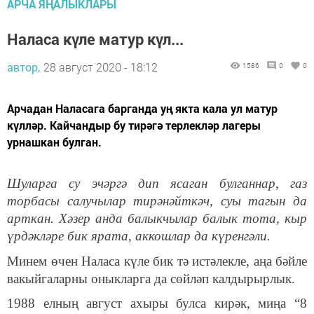
АРЧА ЯҢАЛЫКЛАРЫ
Наласа күле матур күл...
автор,
28 август 2020 - 18:12
1586
0
0
Арчадан Наласага барганда уң якта кала ул матур
күлләр. Кайчандыр бу тирәгә терлекләр лагеры
урнашкан булган.
Шуларга су эчәргә дип ясаган булганнар, газ
торбасы салучылар тирәнәйткәч, суы тагын да
арткан. Хәзер анда балыкчылар балык тота, кыр
үрдәкләре бик ярата, аккошлар да күренгәли.
Минем өчен Наласа күле бик тә истәлекле, аңа бәйле
вакыйгаларны оныкларга да сөйләп калдырырлык.
1988 елның август ахыры булса кирәк, миңа “8