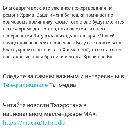
Благодарим всех, кто уже внес пожертвования на
ремонт Храма! Ваши имена батюшка поминает по
храмовому помяннику, кроме того о вас будут молится
в этом храме до тех пор, пока он стоит и в нем
совершается Литургия: выходя из алтаря с Чашей
священник возносит прошение к Богу о ''строителях и
благоукрасителях святаго Храма сего'', то есть о всех
вас, дорогие наши братья и сестры. Храни вас Бог!
Следите за самым важным и интересным в
Telegram-канале
Татмедиа
Читайте новости Татарстана в
национальном мессенджере MАХ:
https://max.ru/tatmedia