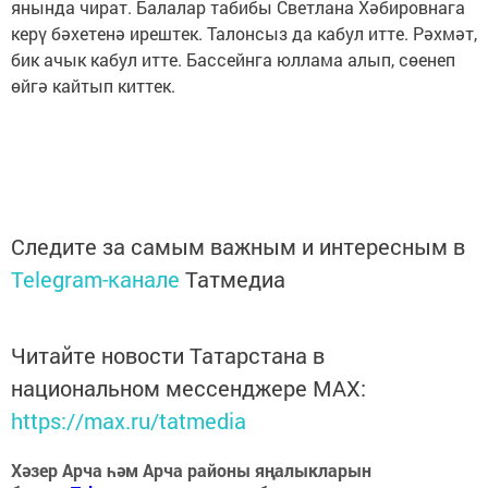
янында чират. Балалар табибы Светлана Хәбировнага
керү бәхетенә ирештек. Талонсыз да кабул итте. Рәхмәт,
бик ачык кабул итте. Бассейнга юллама алып, сөенеп
өйгә кайтып киттек.
Следите за самым важным и интересным в
Telegram-канале
Татмедиа
Читайте новости Татарстана в
национальном мессенджере MАХ:
https://max.ru/tatmedia
Хәзер Арча һәм Арча районы яңалыкларын