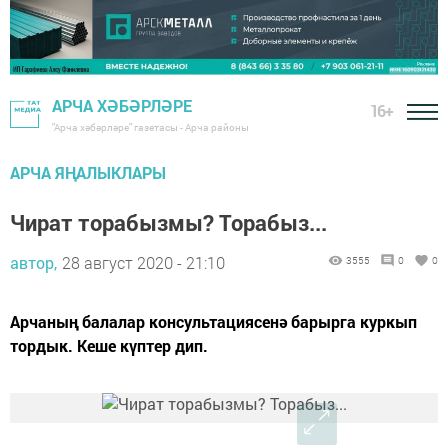
АРЧА ХӘБӘРЛӘРЕ
16+
"Арча хәбәрләре" газетасы - Арча районы
АРЧА ЯҢАЛЫКЛАРЫ
Чират торабызмы? Торабыз...
автор,
28 август 2020 - 21:10
3555
0
0
Арчаның балалар консультациясенә барырга куркып
тордык. Кеше күптер дип.