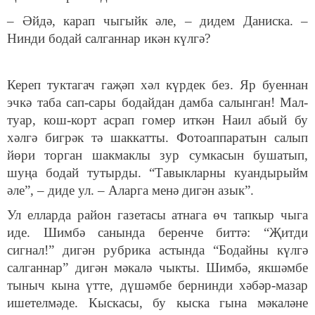
– Әйдә, карап чыгыйк әле, – дидем Даниска. –
Нинди бодай салганнар икән күлгә?
Кереп туктагач гаҗәп хәл күрдек без. Яр буеннан
эчкә таба сап-сары бодайдан дамба салынган! Мал-
туар, кош-корт асрап гомер иткән Наил абый бу
хәлгә бигрәк тә шаккатты. Фотоаппаратын салып
йөри торган шакмаклы зур сумкасын бушатып,
шуңа бодай тутырды. “Тавыкларны куандырыйм
әле”, – диде ул. – Аларга менә дигән азык”.
Ул елларда район газетасы атнага өч тапкыр чыга
иде. Шимбә санында беренче биттә: “Җитди
сигнал!” дигән рубрика астында “Бодайны күлгә
салганнар” дигән мәкалә чыкты. Шимбә, якшәмбе
тыныч кына үтте, дүшәмбе бернинди хәбәр-мазар
ишетелмәде. Кыскасы, бу кыска гына мәкаләне