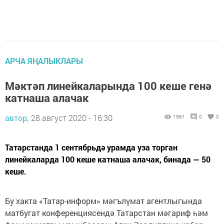
АРЧА ЯҢАЛЫКЛАРЫ
Мәктәп линейкаларында 100 кеше генә
катнаша алачак
автор,
28 август 2020 - 16:30
1561
0
0
Татарстанда 1 сентябрьдә урамда уза торган
линейкаларда 100 кеше катнаша алачак, бинада — 50
кеше.
Бу хакта «Татар-информ» мәгълүмат агентлыгында
матбугат конференциясендә Татарстан мәгариф һәм