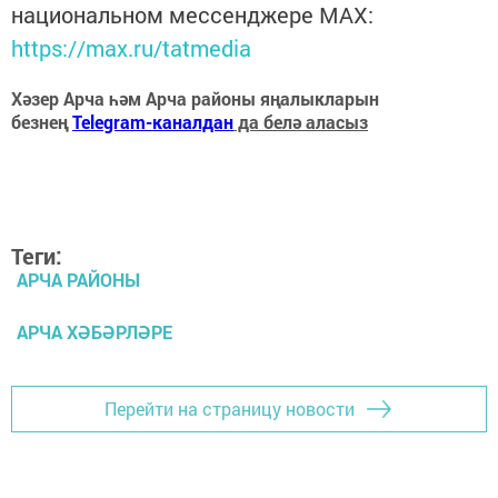
национальном мессенджере MАХ:
https://max.ru/tatmedia
Хәзер Арча һәм Арча районы яңалыкларын
безнең
Telegram-каналдан
да белә аласыз
Теги:
АРЧА РАЙОНЫ
АРЧА ХӘБӘРЛӘРЕ
Перейти на страницу новости