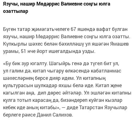
Язучы, нашир Мөдәррис Вәлиевне соңгы юлга
озаттылар
Бүген татар җәмәгатьчелеге 67 яшендә вафат булган
язучы, нашир Мөдәррис Вәлиевне соңгы юлга озатты.
Күпкырлы шәхес белән бәхилләшү ул яшәгән Ямашев
урамы, 51 нче йорт ишегалдында узды.
«Бу бик зур югалту. Шагыйрь генә дә түгел бит ул,
ул галим дә, китап чыгару өлкәсендә кабатланмас
шәхесләрнең берсе дияр идем. Ул китапның
культурасын шулкадәр яхшы белә иде. Китап җене
кагылган аңа, дип дөрес әйтәләр. Ул эшләгән китапны
кулга тотып карасаң да, бизәндереп куйган кызлар
кебек иде аның китабы», — диде Татарстан Язучылар
берлеге рәисе Данил Салихов.