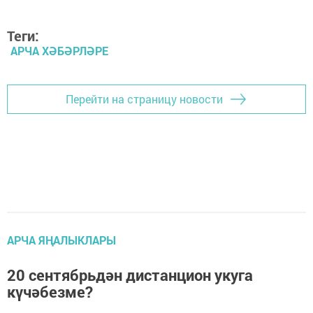
Теги:
АРЧА ХӘБӘРЛӘРЕ
Перейти на страницу новости
АРЧА ЯҢАЛЫКЛАРЫ
20 сентябрьдән дистанцион укуга
күчәбезме?