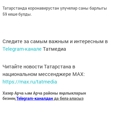
Татарстанда коронавирустан үлүчеләр саны барлыгы
59 кеше булды.
Следите за самым важным и интересным в
Telegram-канале
Татмедиа
Читайте новости Татарстана в
национальном мессенджере MАХ:
https://max.ru/tatmedia
Хәзер Арча һәм Арча районы яңалыкларын
безнең
Telegram-каналдан
да белә аласыз