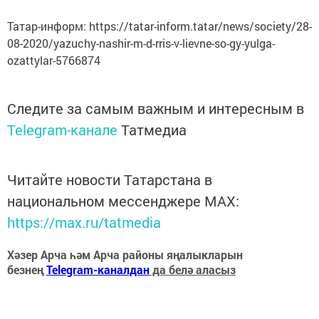
Татар-информ: https://tatar-inform.tatar/news/society/28-
08-2020/yazuchy-nashir-m-d-rris-v-lievne-so-gy-yulga-
ozattylar-5766874
Следите за самым важным и интересным в
Telegram-канале
Татмедиа
Читайте новости Татарстана в
национальном мессенджере MАХ:
https://max.ru/tatmedia
Хәзер Арча һәм Арча районы яңалыкларын
безнең
Telegram-каналдан
да белә аласыз