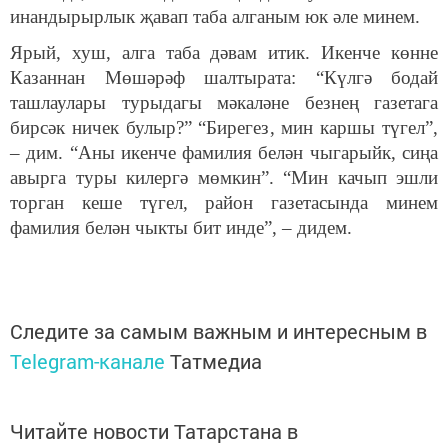
инандырырлык җавап таба алганым юк әле минем.
Ярый, хуш, алга таба дәвам итик. Икенче көнне
Казаннан Мөшәрәф шалтырата: “Күлгә бодай
ташлаулары турыдагы мәкаләне безнең газетага
бирсәк ничек булыр?” “Бирегез, мин каршы түгел”,
– дим. “Аны икенче фамилия белән чыгарыйк, сиңа
авырга туры килергә мөмкин”. “Мин качып эшли
торган кеше түгел, район газетасында минем
фамилия белән чыкты бит инде”, – дидем.
Следите за самым важным и интересным в
Telegram-канале
Татмедиа
Читайте новости Татарстана в