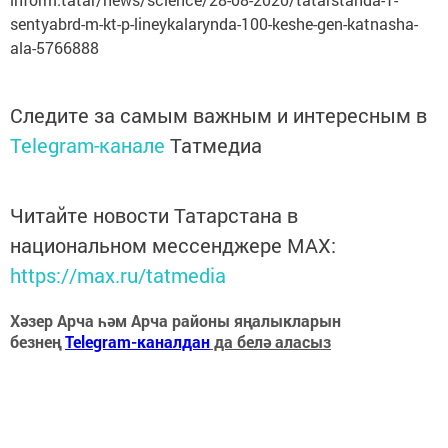
sentyabrd-m-kt-p-lineykalarynda-100-keshe-gen-katnasha-
ala-5766888
Следите за самым важным и интересным в
Telegram-канале
Татмедиа
Читайте новости Татарстана в
национальном мессенджере MАХ:
https://max.ru/tatmedia
Хәзер Арча һәм Арча районы яңалыкларын
безнең
Telegram-каналдан
да белә аласыз