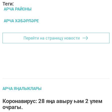
Теги:
АРЧА РАЙОНЫ
АРЧА ХӘБӘРЛӘРЕ
Перейти на страницу новости
АРЧА ЯҢАЛЫКЛАРЫ
Коронавирус: 28 яңа авыру һәм 2 үлем
очрагы.