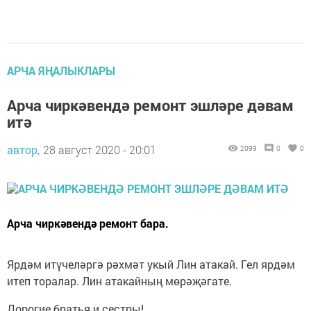
АРЧА ЯҢАЛЫКЛАРЫ
Арча чиркәвендә ремонт эшләре дәвам
итә
автор,
28 август 2020 - 20:01
2099
0
0
Арча чиркәвендә ремонт бара.
Ярдәм итүчеләргә рәхмәт укый Лин атакай. Гел ярдәм
итеп торалар. Лин атакайның мөрәҗәгате.
Дорогие братья и сестры!