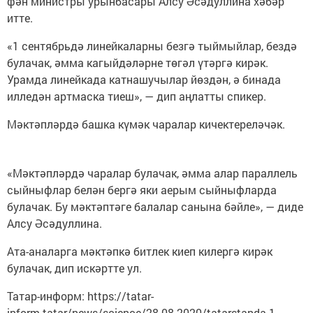
фән министры урынбасары Алсу Әсәдуллина хәбәр
итте.
«1 сентябрьдә линейкаларны безгә тыймыйлар, бездә
булачак, әмма кагыйдәләрне төгәл үтәргә кирәк.
Урамда линейкада катнашучылар йөздән, ә бинада
илледән артмаска тиеш», — дип аңлатты спикер.
Мәктәпләрдә башка күмәк чаралар кичектереләчәк.
«Мәктәпләрдә чаралар булачак, әмма алар параллель
сыйныфлар белән бергә яки аерым сыйныфларда
булачак. Бу мәктәптәге балалар санына бәйле», — диде
Алсу Әсәдуллина.
Ата-аналарга мәктәпкә битлек киеп килергә кирәк
булачак, дип искәртте ул.
Татар-информ: https://tatar-
inform.tatar/news/science/28-08-2020/tatarstanda-1-