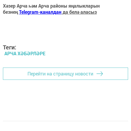
Хәзер Арча һәм Арча районы яңалыкларын
безнең
Telegram-каналдан
да белә аласыз
Теги:
АРЧА ХӘБӘРЛӘРЕ
Перейти на страницу новости