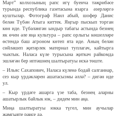
Март” колхозының рапс игү буенча тәҗрибәсе
турында республика газетасына язарга әзерләргә
куштылар. Фотограф Наил абый, шофер Данис
белән Түбән Атыга киттек. Яңгыр пыскып торган
көн иде. Түбәләнгән ындыр табагы астында безнең
як өчен әле яңа культура – рапс орлыгы көшелләре
өстендә баш агроном көтеп ята иде. Аның белән
сөйләшеп җитәрлек материал туплагач, кайтырга
чыктык. Наласа күле турысына җиткәч райкомда
эшләгән бер иптәшнең шалтыратуы искә төште.
– Ильяс Сахапович, Наласа күленә бодай салганнар,
сез кыр үрдәкләрен ашатасызмы әллә? – дигән иде
ул.
– Кыр үрдәге ашарга үзе таба, безнең аларны
ашатырлык байлык юк, – дидем мин аңа.
Миңа шалтыратуы юкка түгел, мин аучылар
җәмгыяте рәисе дә.