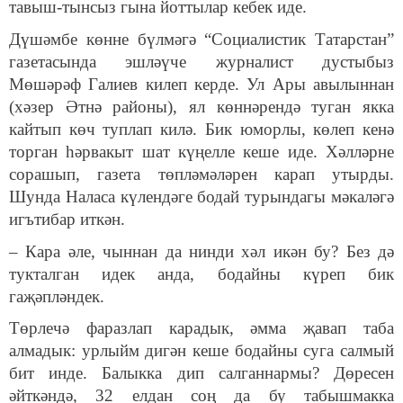
тавыш-тынсыз гына йоттылар кебек иде.
Дүшәмбе көнне бүлмәгә “Социалистик Татарстан”
газетасында эшләүче журналист дустыбыз
Мөшәрәф Галиев килеп керде. Ул Ары авылыннан
(хәзер Әтнә районы), ял көннәрендә туган якка
кайтып көч туплап килә. Бик юморлы, көлеп кенә
торган һәрвакыт шат күңелле кеше иде. Хәлләрне
сорашып, газета төпләмәләрен карап утырды.
Шунда Наласа күлендәге бодай турындагы мәкаләгә
игътибар иткән.
– Кара әле, чыннан да нинди хәл икән бу? Без дә
тукталган идек анда, бодайны күреп бик
гаҗәпләндек.
Төрлечә фаразлап карадык, әмма җавап таба
алмадык: урлыйм дигән кеше бодайны суга салмый
бит инде. Балыкка дип салганнармы? Дөресен
әйткәндә, 32 елдан соң да бу табышмакка