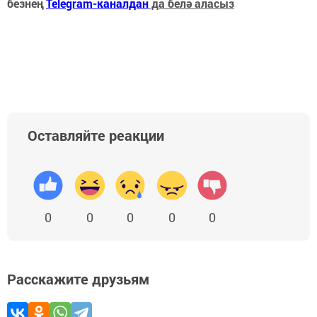
безнең
Telegram-каналдан
да белә аласыз
Оставляйте реакции
0
0
0
0
0
Расскажите друзьям