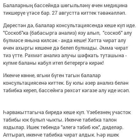
Балаларның бассейнда шөгыльләнү өчен медицина
тикшерүе үтәсе бар. 27 августта киттек тәвәкәлләп.
Дөрестән дә, балалар консультациясендә кеше күп иде.
"Соскоб"ка (бабасырга анализ) язу алып, "соскоб" алу
бүлмәсе янына килсәк - анда кеше! Хәтта чират алу
өчен ахыргы кешене дә белеп булмады. Әмма чират
тиз үтте. Рәхмәт анализ алучы шәфкать туташына -
күпме баланы кабул итеп бетерергә кирәк!
Икенче көнне, ягьни бүген тагын балалар
консультациясенә киттек. Бу юлы әзер анализ белән
табибка кереп, бассейнга рөхсәт кәгазе алу иде исәп.
Һәрвакыттагыча биредә кеше күп. Үзебезнең участок
табибы юк булып чыкты. Икенче табибка талон
яздылар. Ишек төбендә "әлегә табиб юк", диделәр.
Аптырап, икенче табибка чират алдык. Һәр ишек