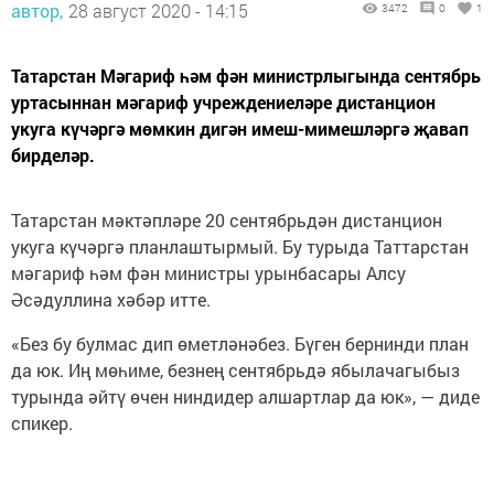
автор,
28 август 2020 - 14:15
3472
0
1
Татарстан Мәгариф һәм фән министрлыгында сентябрь
уртасыннан мәгариф учреждениеләре дистанцион
укуга күчәргә мөмкин дигән имеш-мимешләргә җавап
бирделәр.
Татарстан мәктәпләре 20 сентябрьдән дистанцион
укуга күчәргә планлаштырмый. Бу турыда Таттарстан
мәгариф һәм фән министры урынбасары Алсу
Әсәдуллина хәбәр итте.
«Без бу булмас дип өметләнәбез. Бүген бернинди план
да юк. Иң мөһиме, безнең сентябрьдә ябылачагыбыз
турында әйтү өчен ниндидер алшартлар да юк», — диде
спикер.