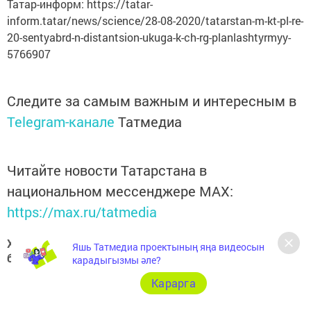
Татар-информ: https://tatar-
inform.tatar/news/science/28-08-2020/tatarstan-m-kt-pl-re-
20-sentyabrd-n-distantsion-ukuga-k-ch-rg-planlashtyrmyy-
5766907
Следите за самым важным и интересным в
Telegram-канале
Татмедиа
Читайте новости Татарстана в
национальном мессенджере MАХ:
https://max.ru/tatmedia
Хәзер Арча һәм Арча районы яңалыкларын
Яшь Татмедиа проектының яңа видеосын
безнең
Telegram-каналдан
да белә аласыз
карадыгызмы әле?
Карарга