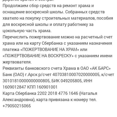
Продолжаем сбор средств на ремонт храма и
оснащение воскресной школы. Собранных средств
хватило на покупку строительных материалов, пособия
для воскресной школы и оплату работнику за
цокольную часть храма.
Перечислить пожертвование можно на расчетный счет
храма или на карту Сбербанка с указанием назначения
платежа «ПОЖЕРТВОВАНИЕ НА ХРАМ» или
«ПОЖЕРТВОВАНИЕ НА ВОСКРЕСКУ» с указанием имени
жертвователя.
Реквизиты банковского счета Храма в ОАО «АК БАРС»
Банк (ОАО) г.Арск р/счет 40703810007020000005, к/счет
30101810000000000805, БИК 049205805, ИНН
1609012847 КПП 160901001
Карта Сбербанка 2202 2018 4776 1646 (Наталья
Александровна), карта привязана к номеру тел.
+79050215065