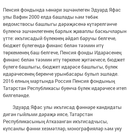
Пенсия фондында һөнәри эшчәнлеген Эдуард Яфас
улы Вафин 2000 елда башлады һәм төбәк
ведомствосы башлыгы дәрәҗәсенә күтәрелгәнче
бүлекчә эшчәнлегенең барлык җаваплы баскычларын
үтте: икътисадый бүлекнең әйдәп баручы белгече,
бюджет бүлегендә финанс белән тәэмин итү
төркеменең баш белгече, Пенсия фонды Идарәсенең
финанс белән тәэмин итү төркеме җитәкчесе, бюджет
бүлеге башлыгы, бюджет идарәсе башлыгы, бүлек
идарәчесенең беренче урынбасары булып эшләде.
2016 елның мартында Россия Пенсия фондының
Татарстан Республикасы буенча бүлек идарәчесе итеп
билгеләнде.
Эдуард Яфас улы икътисад фәннәре кандидаты
дигән гыйльми дәрәҗә иясе, Татарстан
Республикасының Атказанган икътисадчысы,
күпсанлы фәнни хезмәтләр, монографияләр һәм уку