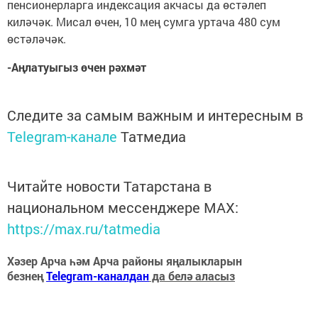
пенсионерларга индексация акчасы да өстәлеп
киләчәк. Мисал өчен, 10 мең сумга уртача 480 сум
өстәләчәк.
-Аңлатуыгыз өчен рәхмәт
Следите за самым важным и интересным в
Telegram-канале
Татмедиа
Читайте новости Татарстана в
национальном мессенджере MАХ:
https://max.ru/tatmedia
Хәзер Арча һәм Арча районы яңалыкларын
безнең
Telegram-каналдан
да белә аласыз