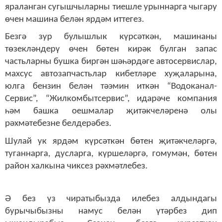
яраланган сугышчыларны тиешле урыннарга чыгару
өчен машина белән ярдәм иттегез.
Безгә зур булышлык күрсәткән, машинаны
төзекләндерү өчен бөтен кирәк булган запас
частьларны бушка биргән шәһәрдәге автосервислар,
махсус автозапчастьлар кибетләре хуҗаларына,
юлга бензин белән тәэмин иткән “Водоканал-
Сервис”, “Жилкомбытсервис”, идарәче компания
һәм башка оешмалар җитәкчеләренә олы
рәхмәтебезне белдерәбез.
Шулай ук ярдәм күрсәткән бөтен җитәкчеләргә,
туганнарга, дусларга, күршеләргә, гомумән, бөтен
район халкына чиксез рәхмәтлебез.
Ә без үз чиратыбызда илебез алдындагы
бурычыбызны намус белән үтәрбез дип