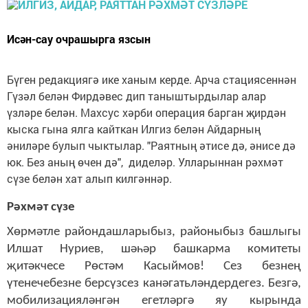
Исән-сау очрашырга язсын
Бүген редакциягә ике ханым керде. Арча стациясеннән
Гүзәл белән Фирдәвес дип таныштырдылар алар
үзләре белән. Махсус хәрби операция барган җирдән
кыска гына ялга кайткан Илгиз белән Айдарның
әниләре булып чыктылар. "Раятның әтисе дә, әнисе дә
юк. Без аның өчен дә", диделәр. Улларыннан рәхмәт
сүзе белән хат алып килгәннәр.
Рәхмәт сүзе
Хөрмәтле райондашларыбыз, районыбыз башлыгы
Илшат Нуриев, шәһәр башкарма комитеты
җитәкчесе Рөстәм Касыймов! Сез безнең
үтенечебезне берсүзсез канәгатьләндердегез. Безгә,
мобилизацияләнгән егетләргә яу кырында