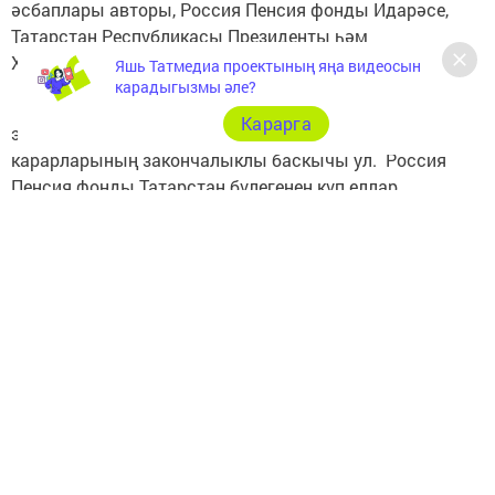
әсбаплары авторы, Россия Пенсия фонды Идарәсе,
Татарстан Республикасы Президенты һәм
Хөкүмәтенең Рәхмәт хатлары белән бүләкләнгән .
Яшь Татмедиа проектының яңа видеосын
карадыгызмы әле?
Эдуард Вафинның яңа вазыйфасы - һөнәри
Карарга
эшчәнлегенең, дөрес стратегия һәм идарә төпле
карарларының закончалыклы баскычы ул. Россия
Пенсия фонды Татарстан бүлегенең күп еллар
дәвамында дәүләт хезмәтләре күрсәтү сыйфаты
буенча лидерлык позицияләрен саклавы - шуларның
уңай нәтиҗәсе .
Исегезгә төшерәбез, Россиянең бердәм социаль
фонды үз эшен 2023 елның 1 гыйнварында башлаячак.
Фонд Пенсия фонды һәм Социаль иминият фонды
кушылу нәтиҗәсендә барлыкка килә. Берләшү ике фонд
компетенциясендә булган барлык түләүләрнең һәм
хезмәт күрсәтүләрнең тулы дәвамлылыгын күздә