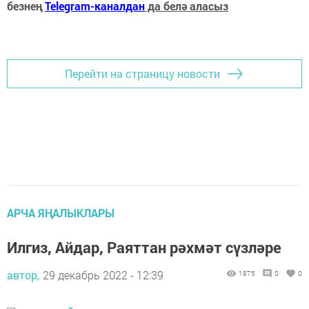
безнең
Telegram-каналдан
да белә аласыз
Перейти на страницу новости
АРЧА ЯҢАЛЫКЛАРЫ
Илгиз, Айдар, Раяттан рәхмәт сүзләре
автор,
29 декабрь 2022 - 12:39
1875
0
0