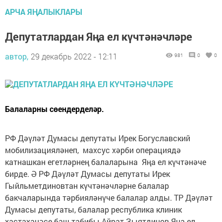
АРЧА ЯҢАЛЫКЛАРЫ
Депутатлардан Яңа ел күчтәнәчләре
автор,
29 декабрь 2022 - 12:11
981
0
0
Балаларны сөендерделәр.
РФ Дәүләт Думасы депутаты Ирек Богуславский
мобилизацияләнеп, махсус хәрби операциядә
катнашкан егетләрнең балаларына Яңа ел күчтәнәче
бирде. Ә РФ Дәүләт Думасы депутаты Ирек
Гыйльметдиновтан күчтәнәчләрне балалар
бакчаларында тәрбияләнүче балалар алды. ТР Дәүләт
Думасы депутаты, балалар республика клиник
хастаханәсе баш табибы Айрат Зыятдинов Яңа ел