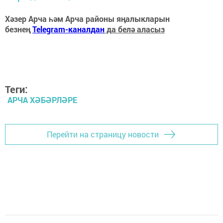
Хәзер Арча һәм Арча районы яңалыкларын
безнең
Telegram-каналдан
да белә аласыз
Теги:
АРЧА ХӘБӘРЛӘРЕ
Перейти на страницу новости