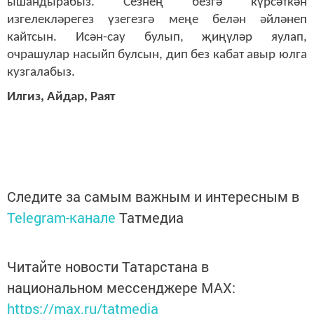
ышандырабыз. Сезнең безгә күрсәткән
изгелекләрегез үзегезгә меңе белән әйләнеп
кайтсын. Исән-сау булып, җиңүләр яулап,
очрашулар насыйп булсын, дип без кабат авыр юлга
кузгалабыз.
Илгиз, Айдар, Раят
Следите за самым важным и интересным в
Telegram-канале
Татмедиа
Читайте новости Татарстана в
национальном мессенджере MАХ:
https://max.ru/tatmedia