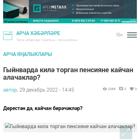
АРЧА ХӘБӘРЛӘРЕ
16+
"Арча хәбәрләре" газетасы - Арча районы
АРЧА ЯҢАЛЫКЛАРЫ
Гыйнварда килә торган пенсияне кайчан
алачаклар?
автор,
29 декабрь 2022 - 14:45
2069
0
0
Дөрестән дә, кайчан бирәчәкләр?