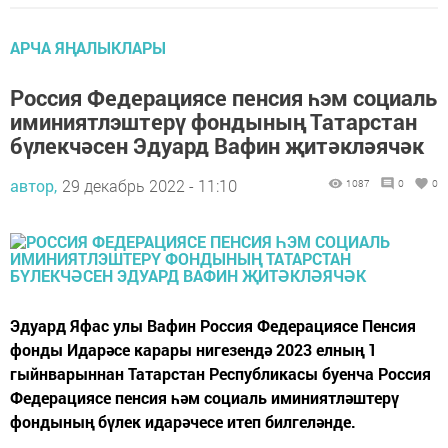
АРЧА ЯҢАЛЫКЛАРЫ
Россия Федерациясе пенсия һэм социаль
иминиятлэштерү фондының Татарстан
бүлекчәсен Эдуард Вафин җитәкләячәк
автор,
29 декабрь 2022 - 11:10
1087
0
0
Эдуард Яфас улы Вафин Россия Федерациясе Пенсия
фонды Идарәсе карары нигезендә 2023 елның 1
гыйнварыннан Татарстан Республикасы буенча Россия
Федерациясе пенсия һәм социаль иминиятләштерү
фондының бүлек идарәчесе итеп билгеләнде.