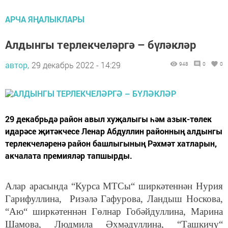
АРЧА ЯҢАЛЫКЛАРЫ
Алдынгы терлекчеләргә – бүләкләр
автор,
29 декабрь 2022 - 14:29
948
0
0
29 декабрьдә район авыл хуҗалыгы һәм азык-төлек
идарәсе җитәкчесе Ленар Абдуллин районның алдынгы
терлекчеләренә район башлыгының Рәхмәт хатларын,
акчалата премияләр тапшырды.
Алар арасында “Курса МТСы“ ширкәтеннән Нурия
Гарифуллина, Ризәлә Гафурова, Ландыш Носкова,
“Аю“ ширкәтеннән Гөлнар Гобәйдуллина, Марина
Шамова, Людмила Әхмәдуллина, “Ташкичү“