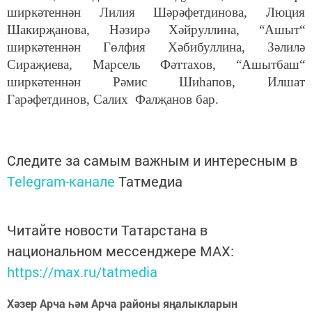
ширкәтеннән Лилия Шәрәфетдинова, Люция
Шакирҗанова, Нәзирә Хәйруллина, “Ашыт“
ширкәтеннән Гөлфия Хәбибуллина, Зәлилә
Сираҗиева, Марсель Фәттахов, “Ашытбаш“
ширкәтеннән Рәмис Шиһапов, Илшат
Гарәфетдинов, Салих Фалҗанов бар.
Следите за самым важным и интересным в
Telegram-канале
Татмедиа
Читайте новости Татарстана в
национальном мессенджере MАХ:
https://max.ru/tatmedia
Хәзер Арча һәм Арча районы яңалыкларын