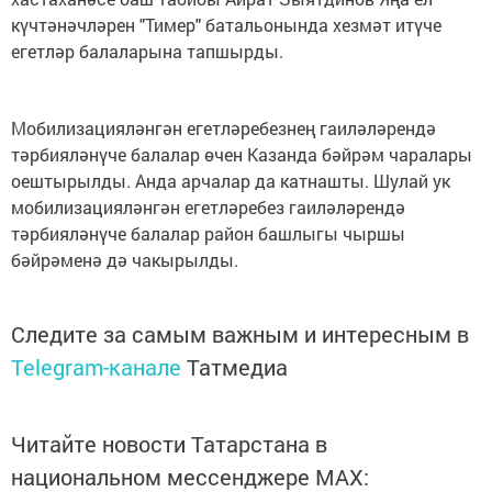
күчтәнәчләрен "Тимер" батальонында хезмәт итүче
егетләр балаларына тапшырды.
Мобилизацияләнгән егетләребезнең гаиләләрендә
тәрбияләнүче балалар өчен Казанда бәйрәм чаралары
оештырылды. Анда арчалар да катнашты. Шулай ук
мобилизацияләнгән егетләребез гаиләләрендә
тәрбияләнүче балалар район башлыгы чыршы
бәйрәменә дә чакырылды.
Следите за самым важным и интересным в
Telegram-канале
Татмедиа
Читайте новости Татарстана в
национальном мессенджере MАХ: