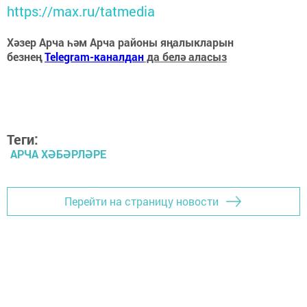
https://max.ru/tatmedia
Хәзер Арча һәм Арча районы яңалыкларын
безнең
Telegram-каналдан
да белә аласыз
Теги:
АРЧА ХӘБӘРЛӘРЕ
Перейти на страницу новости