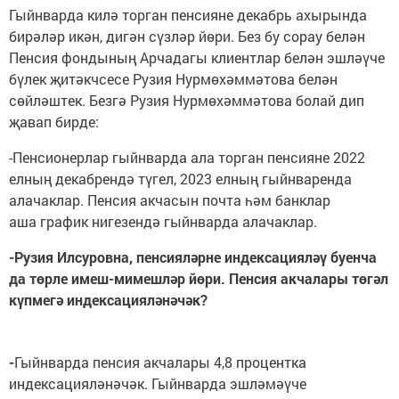
Гыйнварда килә торган пенсияне декабрь ахырында
бирәләр икән, дигән сүзләр йөри. Без бу сорау белән
Пенсия фондының Арчадагы клиентлар белән эшләүче
бүлек җитәкчсесе Рузия Нурмөхәммәтова белән
сөйләштек. Безгә Рузия Нурмөхәммәтова болай дип
җавап бирде:
-Пенсионерлар гыйнварда ала торган пенсияне 2022
елның декабрендә түгел, 2023 елның гыйнваренда
алачаклар. Пенсия акчасын почта һәм банклар
аша график нигезендә гыйнварда алачаклар.
-Рузия Илсуровна, пенсияләрне индексацияләү буенча
да төрле имеш-мимешләр йөри. Пенсия акчалары төгәл
күпмегә индексацияләнәчәк?
-
Гыйнварда пенсия акчалары 4,8 процентка
индексацияләнәчәк. Гыйнварда эшләмәүче