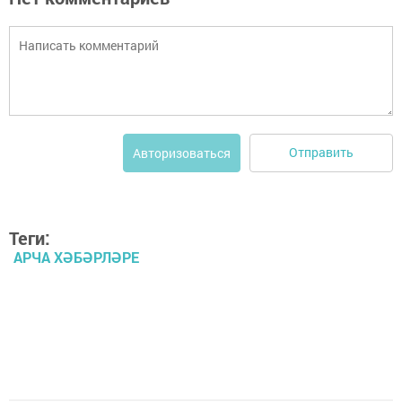
Отправить
Авторизоваться
Теги:
АРЧА ХӘБӘРЛӘРЕ