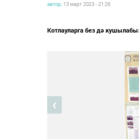
автор,
13 март 2023 - 21:26
Котлауларга без дә кушылабы
❮