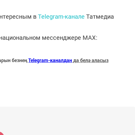
интересным в
Telegram-канале
Татмедиа
в национальном мессенджере MАХ:
арын безнең
Telegram-каналдан
да белә аласыз