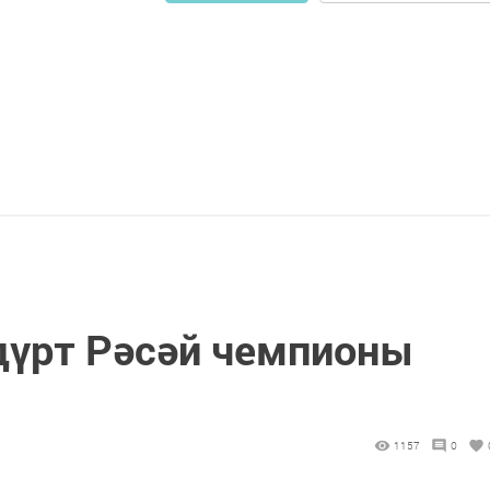
дүрт Рәсәй чемпионы
1157
0