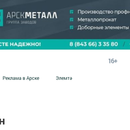
16+
Реклама в Арске
Элемтә
н