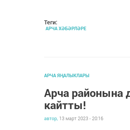
Теги:
АРЧА ХӘБӘРЛӘРЕ
АРЧА ЯҢАЛЫКЛАРЫ
Арча районына 
кайтты!
автор,
13 март 2023 - 20:16