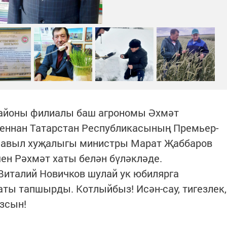
районы филиалы баш агрономы Әхмәт
аеннан Татарстан Республикасының Премьер-
 авыл хуҗалыгы министры Марат Җаббаров
ен Рәхмәт хаты белән бүләкләде.
Виталий Новичков шулай ук юбилярга
ты тапшырды. Котлыйбыз! Исән-сау, тигезлек,
язсын!