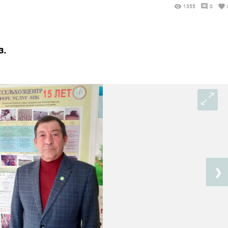
1355
0
з.
❯