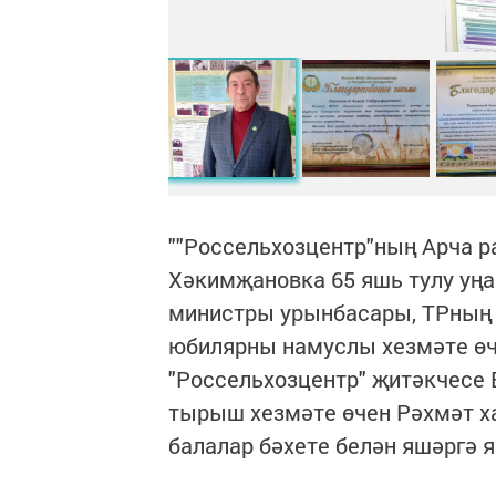
""Россельхозцентр"ның Арча 
Хәкимҗановка 65 яшь тулу уң
министры урынбасары, ТРның
юбилярны намуслы хезмәте өч
"Россельхозцентр" җитәкчесе 
тырыш хезмәте өчен Рәхмәт ха
балалар бәхете белән яшәргә 