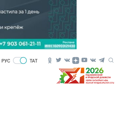
РУС
ТАТ