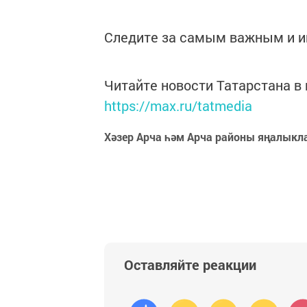
Следите за самым важным и 
Читайте новости Татарстана 
https://max.ru/tatmedia
Хәзер Арча һәм Арча районы яңалыкл
Оставляйте реакции