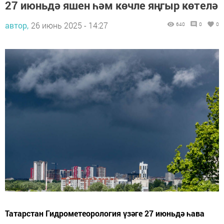
27 июньдә яшен һәм көчле яңгыр көтелә
автор,
26 июнь 2025 - 14:27
640
0
0
Татарстан Гидрометеорология үзәге 27 июньдә һава