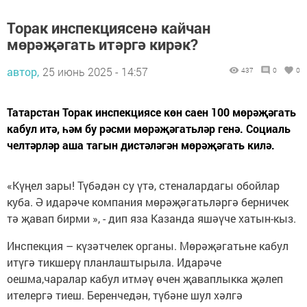
Торак инспекцияcенә кайчан
мөрәҗәгать итәргә кирәк?
автор,
25 июнь 2025 - 14:57
437
0
0
Татарстан Торак инспекциясе көн саен 100 мөрәҗәгать
кабул итә, һәм бу рәсми мөрәҗәгатьләр генә. Социаль
челтәрләр аша тагын дистәләгән мөрәҗәгать килә.
«Күңел зары! Түбәдән су үтә, стеналардагы обойлар
куба. Ә идарәче компания мөрәҗәгатьләргә берничек
тә җавап бирми », - дип яза Казанда яшәүче хатын-кыз.
Инспекция – күзәтчелек органы. Мөрәҗәгатьне кабул
итүгә тикшерү планлаштырыла. Идарәче
оешма,чаралар кабул итмәү өчен җаваплыкка җәлеп
ителергә тиеш. Беренчедән, түбәне шул хәлгә