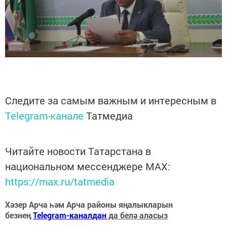
Следите за самым важным и интересным в
Telegram-канале
Татмедиа
Читайте новости Татарстана в
национальном мессенджере MАХ:
https://max.ru/tatmedia
Хәзер Арча һәм Арча районы яңалыкларын
безнең
Telegram-каналдан
да белә аласыз