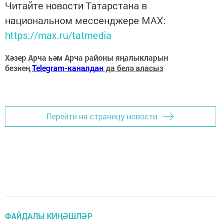
Читайте новости Татарстана в
национальном мессенджере MАХ:
https://max.ru/tatmedia
Хәзер Арча һәм Арча районы яңалыкларын
безнең
Telegram-каналдан
да белә аласыз
Перейти на страницу новости
ФАЙДАЛЫ КИҢӘШЛӘР