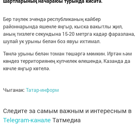
шартларының начараюы турында кисәтә.
Бер тәүлек эчендә республиканың кайбер
районнарында яшенле яңгыр, кыска вакытлы җил,
аның тизлеге секундына 15-20 метрга кадәр фаразлана,
шулай ук урыны белән боз явуы ихтимал.
Төнлә урыны белән томан төшәргә мөмкин. Иртән һәм
көндез территориянең күпчелек өлешендә, Казанда да
көчле яңгыр көтелә.
Чыганак:
Татар-информ
Следите за самым важным и интересным в
Telegram-канале
Татмедиа