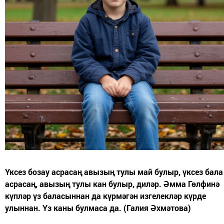
Үксез бозау асрасаң авызың тулы май булыр, үксез бала
асрасаң, авызың тулы кан булыр, диләр. Әмма Гөлфинә
күпләр үз баласыннан да күрмәгән изгелекләр күрде
улыннан. Үз каны булмаса да. (Галия Әхмәтова)