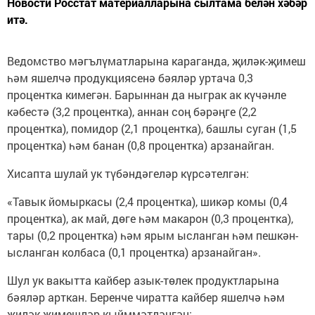
Новости Росстат материалларына сылтама белән хәбәр
итә.
Ведомство мәгълүматларына караганда, җиләк-җимеш
һәм яшелчә продукциясенә бәяләр уртача 0,3
процентка кимегән. Барыннан да ныграк ак күчәнле
кәбестә (3,2 процентка), аннан соң бәрәңге (2,2
процентка), помидор (2,1 процентка), башлы суган (1,5
процентка) һәм банан (0,8 процентка) арзанайган.
Хисапта шулай ук түбәндәгеләр күрсәтелгән:
«Тавык йомыркасы (2,4 процентка), шикәр комы (0,4
процентка), ак май, дөге һәм макарон (0,3 процентка),
тары (0,2 процентка) һәм ярым ысланган һәм пешкән-
ысланган колбаса (0,1 процентка) арзанайган».
Шул ук вакытта кайбер азык-төлек продуктларына
бәяләр арткан. Беренче чиратта кайбер яшелчә һәм
җиләк-җимешләр кыйммәтләнгән: