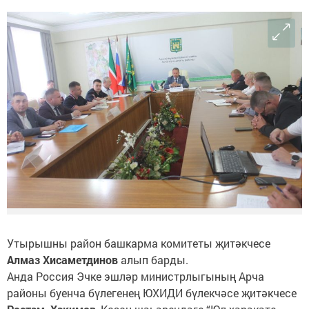
Утырышны район башкарма комитеты җитәкчесе
Алмаз Хисаметдинов
алып барды.
Анда Россия Эчке эшләр министрлыгының Арча
районы буенча бүлегенең ЮХИДИ бүлекчәсе җитәкчесе