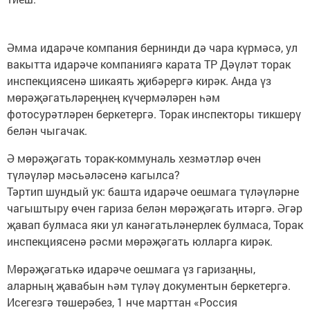
Әмма идарәче компания бернинди дә чара күрмәсә, ул
вакытта идарәче компаниягә карата ТР Дәүләт торак
инспекциясенә шикаять җибәрергә кирәк. Анда үз
мөрәҗәгатьләреңнең күчермәләрен һәм
фотосурәтләрен беркетергә. Торак инспекторы тикшерү
белән чыгачак.
Ә мөрәҗәгать торак-коммуналь хезмәтләр өчен
түләүләр мәсьәләсенә кагылса?
Тәртип шундый ук: башта идарәче оешмага түләүләрне
чагыштыру өчен гариза белән мөрәҗәгать итәргә. Әгәр
җавап булмаса яки ул канәгатьләнерлек булмаса, Торак
инспекциясенә рәсми мөрәҗәгать юлларга кирәк.
Мөрәҗәгатькә идарәче оешмага үз гаризаңны,
аларның җавабын һәм түләү документын беркетергә.
Исегезгә төшерәбез, 1 нче марттан «Россия