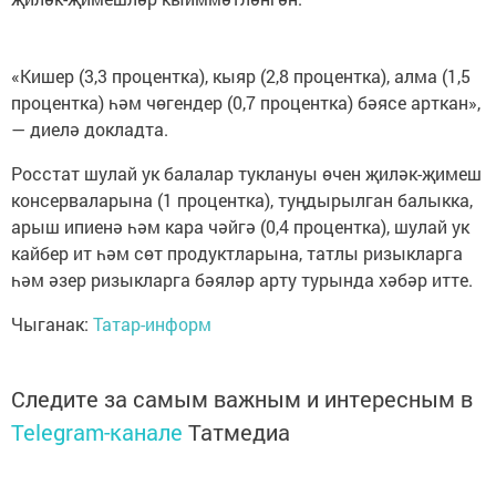
«Кишер (3,3 процентка), кыяр (2,8 процентка), алма (1,5
процентка) һәм чөгендер (0,7 процентка) бәясе арткан»,
— диелә докладта.
Росстат шулай ук балалар туклануы өчен җиләк-җимеш
консерваларына (1 процентка), туңдырылган балыкка,
арыш ипиенә һәм кара чәйгә (0,4 процентка), шулай ук
кайбер ит һәм сөт продуктларына, татлы ризыкларга
һәм әзер ризыкларга бәяләр арту турында хәбәр итте.
Чыганак:
Татар-информ
Следите за самым важным и интересным в
Telegram-канале
Татмедиа