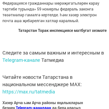
Федерациясе гражданнары мөрәҗәгатьләрен карау
тәртибе турында» 59 номерлы федераль законга
төзәтмәләр гамәлгә кертелде. Һәм хәзер электрон
почта аша җибәрелгән хатлар каралмый.
Татарстан Торак инспекциясе матбугат хезмәте
Следите за самым важным и интересным в
Telegram-канале
Татмедиа
Читайте новости Татарстана в
национальном мессенджере MАХ:
https://max.ru/tatmedia
Хәзер Арча һәм Арча районы яңалыкларын
безнең
Telegram-каналдан
да белә аласыз