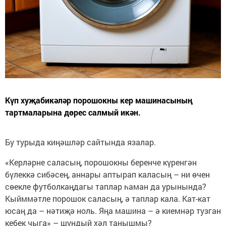
Күп хуҗабикәләр порошокны кер машинасының
тартмаларына дөрес салмый икән.
Бу турыда киңәшләр сайтында язалар.
«Керләрне саласың, порошокны беренче күренгән
бүлеккә сибәсең, аннары аптырап каласың – ни өчен
сөекле футболкаңдагы таплар һаман да урынында?
Кыйммәтле порошок саласың, ә таплар кала. Кат-кат
юсаң да – нәтиҗә ноль. Яңа машина – ә киемнәр тузган
кебек чыга» – шундый хәл танышмы?