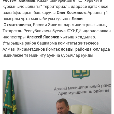
Рөстәм Хәкимов
, Казан шәһәрендәге “Юл хәрәкәте
куркынычсызлыгы“ территориаль идарәсе җитәкчесе
вазыйфаларын башкаручы
Олег Космаков
, Арчаның 1
номерлы урта мәктәбе укытучысы
Лилия
Әхмәтгалиева
, Россия Эчке эшләр министрлыгының
Татарстан Республикасы буенча ЮХИДИ идарәсе өлкән
инспекторы
Алексей Яковлев
чыгыш ясадылар.
Утырышка район башкарма комитеты җитәкчесе
Алмаз Хисаметдинов йомгак ясады, районда юлларда
иминлекне тәэмин итү буенча бурычлар куйды.