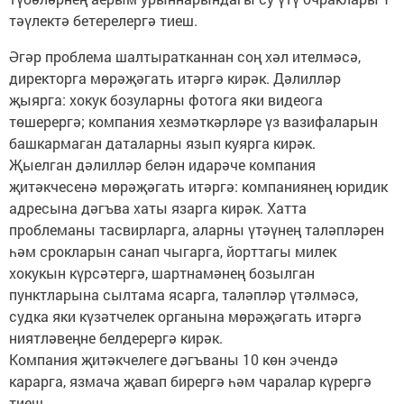
тәүлектә бетерелергә тиеш.
Әгәр проблема шалтыратканнан соң хәл ителмәсә,
директорга мөрәҗәгать итәргә кирәк. Дәлилләр
җыярга: хокук бозуларны фотога яки видеога
төшерергә; компания хезмәткәрләре үз вазифаларын
башкармаган даталарны язып куярга кирәк.
Җыелган дәлилләр белән идарәче компания
җитәкчесенә мөрәҗәгать итәргә: компаниянең юридик
адресына дәгъва хаты язарга кирәк. Хатта
проблеманы тасвирларга, аларны үтәүнең таләпләрен
һәм срокларын санап чыгарга, йорттагы милек
хокукын күрсәтергә, шартнамәнең бозылган
пунктларына сылтама ясарга, таләпләр үтәлмәсә,
судка яки күзәтчелек органына мөрәҗәгать итәргә
ниятләвеңне белдерергә кирәк.
Компания җитәкчелеге дәгъваны 10 көн эчендә
карарга, язмача җавап бирергә һәм чаралар күрергә
тиеш.