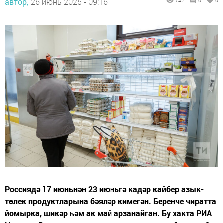
автор,
26 июнь 2025 - 09:16
742
0
0
Россиядә 17 июньнән 23 июньгә кадәр кайбер азык-
төлек продуктларына бәяләр кимегән. Беренче чиратта
йомырка, шикәр һәм ак май арзанайган. Бу хакта РИА