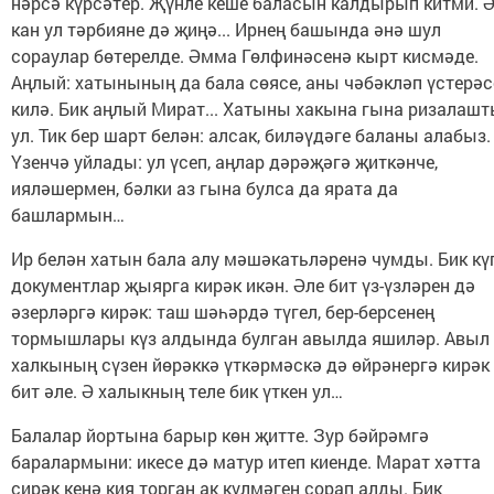
нәрсә күрсәтер. Җүнле кеше баласын калдырып китми. 
кан ул тәрбияне дә җиңә... Ирнең башында әнә шул
сораулар бөтерелде. Әмма Гөлфинәсенә кырт кисмәде.
Аңлый: хатынының да бала сөясе, аны чәбәкләп үстерәс
килә. Бик аңлый Мират... Хатыны хакына гына ризалаш
ул. Тик бер шарт белән: алсак, биләүдәге баланы алабыз.
Үзенчә уйлады: ул үсеп, аңлар дәрәҗәгә җиткәнче,
ияләшермен, бәлки аз гына булса да ярата да
башлармын…
Ир белән хатын бала алу мәшәкатьләренә чумды. Бик кү
документлар җыярга кирәк икән. Әле бит үз-үзләрен дә
әзерләргә кирәк: таш шәһәрдә түгел, бер-берсенең
тормышлары күз алдында булган авылда яшиләр. Авыл
халкының сүзен йөрәккә үткәрмәскә дә өйрәнергә кирәк
бит әле. Ә халыкның теле бик үткен ул…
Балалар йортына барыр көн җитте. Зур бәйрәмгә
баралармыни: икесе дә матур итеп киенде. Марат хәтта
сирәк кенә кия торган ак күлмәген сорап алды. Бик