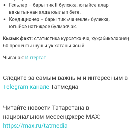
Гельләр – бары тик II бүлеккә, югыйсә алар
вакытыннан алда юылып бетә.
Кондиционер – бары тик «чәчәкле» бүлеккә,
югыйсә нәтиҗәсе булмаячак.
Кызык факт:
статистика күрсәткәнчә, хуҗабикәләрнең
60 проценты шушы ук хатаны ясый!
Чыганак:
Интертат
Следите за самым важным и интересным в
Telegram-канале
Татмедиа
Читайте новости Татарстана в
национальном мессенджере MАХ:
https://max.ru/tatmedia