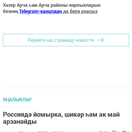
Хәзер Арча һәм Арча районы яңалыкларын
безнең
Telegram-каналдан
да белә аласыз
Перейти на страницу новости
ЯҢАЛЫКЛАР
Россиядә йомырка, шикәр һәм ак май
арзанайды