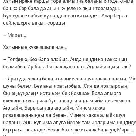
Хатын иренә каршы тора алмыйча баланы бирде. Әмма
башка бер бала да аның күңеленә якын тоелмады.
Бүләүдәге сабый күз алдыннан китмәде... Алар бераз
сөйләшергә вакыт сорады.
– Мират...
Хатынның күзе яшьле иде...
– Гөлфинә, без бала алабыз. Анда нинди кан акканын
белмибез. Ир бала бигрәк җаваплы. Аңлыйсыңмы син?
– Яратуда үскән бала әти-әнисенә начарлык эшләми. Ми
шуны беләм. Без аны яратырбыз...Син дә яратырсың.
Синең күңелең чиста һәм бик йомшак. Бала алырга
икеләнеп кенә риза булганыңны аңламыйм дисеңмени.
Аңлыйм. Барысын да аңлыйм. Минем хакка
ризалашканыңны да беләм. Минем хакка алыйк шул
баланы. Аны кулыма алуга йөрәк тамырларыма ниндид
бер рәхәтлек иңде. Безне бәхетле итәчәк бала ул, Мират.