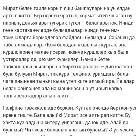
Мират белән гаилә корып яши башлауларына ун елдан
артып китте. Бер-берсен яратып, хөрмәт итеп яшәгән бу
парның дөньялары түгәрәк түгел – балалары юк. Нинди
генә хастаханәләрдә булмадылар, нинди генә им-
томчыларга йөрмәделәр файдасы булмады. Сәбәбен дә
таба алмадылар. «Кем баладан яхшылык күргән, әнә
күршеләрнең малае исерек, икенче күршеләр кыз бала
үстерсәләр дә, рәхмәт күрмиләр. Һаман бөтен
тапканнарын кызларына биреп баралар», – дип юаткан
була булуын Мират, тик күрә Гөлфинә: урамдагы бала-
чага яныннан тыныч кына үтеп китә алмый ире. Йә алар
белән сөйләшеп ала йә машинасына утырып капка
төпләренә кадәр алып кайта…
Гөлфинә тәвәккәлләде беркөн. Күптән эчендә йөрткән уе
иренә тиште. Бала алыйк! Мират исә аптырап китте. Бу
хакта күз алдына китерү, уйлаганы да юк иде. Алай да
буламы? Чит кеше баласын яратып буламы? Ә ул үскәч