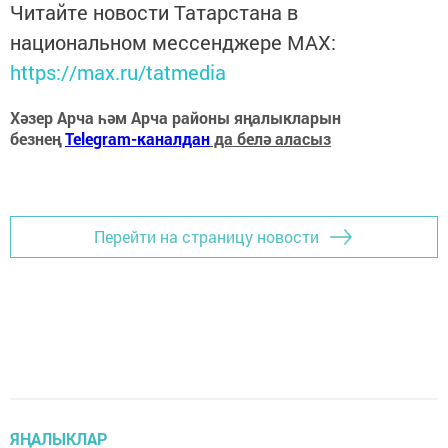
Читайте новости Татарстана в
национальном мессенджере MАХ:
https://max.ru/tatmedia
Хәзер Арча һәм Арча районы яңалыкларын
безнең
Telegram-каналдан
да белә аласыз
Перейти на страницу новости
ЯҢАЛЫКЛАР