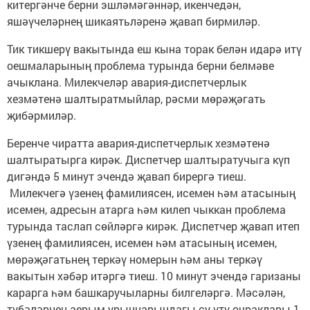
китергәнче берни эшләмәгәннәр, икенчедән,
яшәүчеләрнең шикаятьләренә җавап бирмиләр.
Тик тикшерү вакытында еш кына торак белән идарә итү
оешмаларының проблема турында берни белмәве
ачыклана. Милекчеләр авария-диспетчерлык
хезмәтенә шалтыратмыйлар, рәсми мөрәҗәгать
җибәрмиләр.
Беренче чиратта авария-диспетчерлык хезмәтенә
шалтыратырга кирәк. Диспетчер шалтыратучыга күп
дигәндә 5 минут эчендә җавап бирергә тиеш.
Милекчегә үзенең фамилиясен, исемен һәм атасының
исемен, адресын атарга һәм килеп чыккан проблема
турында таслап сөйләргә кирәк. Диспетчер җавап итеп
үзенең фамилиясен, исемен һәм атасының исемен,
мөрәҗәгатьнең теркәү номерын һәм аны теркәү
вакытын хәбәр итәргә тиеш. 10 минут эчендә гаризаны
карарга һәм башкаручыларны билгеләргә. Мәсәлән,
түбәләрнең аерым урыннарындагы су үтү очраклары 1