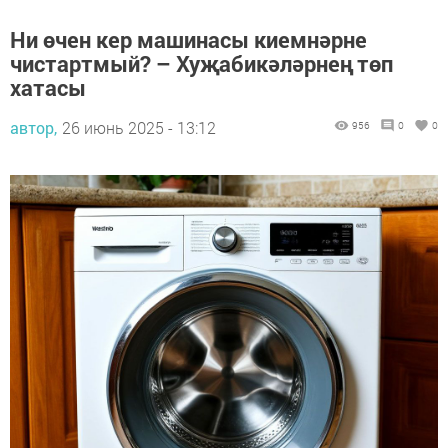
Ни өчен кер машинасы киемнәрне
чистартмый? – Хуҗабикәләрнең төп
хатасы
автор,
26 июнь 2025 - 13:12
956
0
0