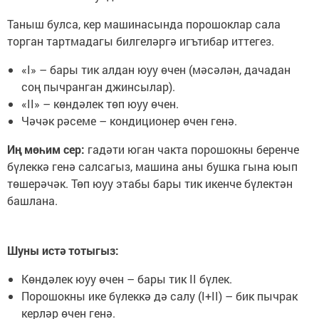
Таныш булса, кер машинасында порошоклар сала
торган тартмадагы билгеләргә игътибар иттегез.
«I» – бары тик алдан юуу өчен (мәсәлән, дачадан
соң пычранган джинсылар).
«II» – көндәлек төп юуу өчен.
Чәчәк рәсеме – кондиционер өчен генә.
Иң мөһим сер:
гадәти юган чакта порошокны беренче
бүлеккә генә салсагыз, машина аны бушка гына юып
төшерәчәк. Төп юуу этабы бары тик икенче бүлектән
башлана.
Шуны истә тотыгыз:
Көндәлек юуу өчен – бары тик II бүлек.
Порошокны ике бүлеккә дә салу (I+II) – бик пычрак
керләр өчен генә.