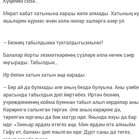
Күңелем сизә...
Мират кабат хатынына каршы килә алмады. Хатының кү
яшьләрен күрмәс өчен әллә ниләр эшләргә әзер ул.
– Безнең табылдыкка тукталдыгызмыни?
Балалар йорты хезмәткәренең сүзләре әллә ничек сәер
яңгырады. Табылдык…
Ир белән хатын хатын аңа карады.
– Бер ай да булмады әле аның бездә булуына. Аны үзебе
арасында табылдык дип йөртәбез. Иртән безнең
учреждениенең койма буеннан табып алып керделәр аны
Кәрҗингә салынган төргәк. Әле аның кәрҗине дә,
төрелгән юрганы да бик матур иде. Янында язуы да бар
иде: «Зинһар ярдәм итегез аңа. Мин ярдәм итә алмыйм.
Гафу ит, балам» дип язылган иде. Дүрт саны да тигез,