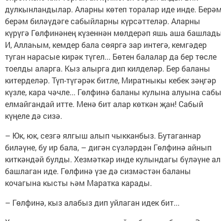
дулкынландылар. Аларны көтеп торалар иде инде. Берәм
берәм биләүдәге сабыйларны күрсәттеләр. Аларны
күрүгә Гөлфинәнең күзеннән мөлдерәп яшь аша башлады
И, Аллаһым, кемдер бала сөяргә зар интегә, кемгәдер
туган нарасые кирәк түгел... Бөтен балалар да бер төсле
тоелды аларга. Кыз алырга дип килделәр. Бер баланы
китерделәр. Түп-түгәрәк битле, Миратныкы кебек зәңгәр
күзле, кара чәчле... Гөлфинә баланы кулына алуына саб
елмайгандай итте. Менә бит алар көткән җан! Сабый
күңеле дә сизә.
– Юк, юк, сезгә ялгыш алып чыкканбыз. Бутаганнар
биләүне, бу ир бала, – дигән сүзләрдән Гөлфинә айнып
киткәндәй булды. Хезмәткәр инде кулындагы бүләүне ал
башлаган иде. Гөлфинә үзе дә сизмәстән баланы
кочагына кысты һәм Маратка карады.
– Гөлфинә, кыз алабыз дип уйлаган идек бит...