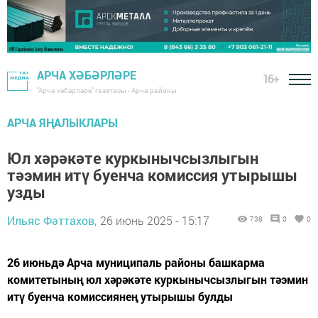
АРЧА ХӘБӘРЛӘРЕ
16+
"Арча хәбәрләре" газетасы - Арча районы
АРЧА ЯҢАЛЫКЛАРЫ
Юл хәрәкәте куркынычсызлыгын
тәэмин итү буенча комиссия утырышы
узды
Ильяс Фәттахов,
26 июнь 2025 - 15:17
738
0
0
26 июньдә Арча муниципаль районы башкарма
комитетының юл хәрәкәте куркынычсызлыгын тәэмин
итү буенча комиссиянең утырышы булды