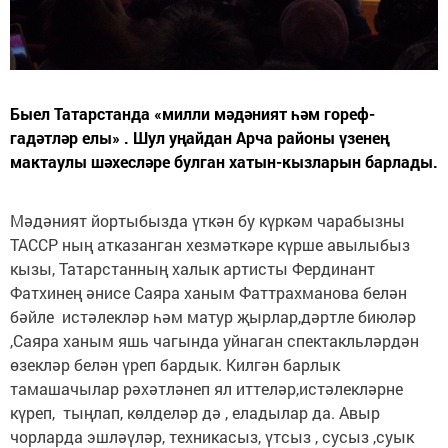
Быел Татарстанда «милли мәдәният һәм гореф-
гадәтләр елы» . Шул уңайдан Арча районы үзенең
мактаулы шәхесләре булган хатын-кызларын барлады.
Мәдәният йортыбызда үткән бу күркәм чарабызны
ТАССР ның атказанган хезмәткәре күрше авылыбыз
кызы, Татарстанның халык артисты Фердинант
Фатхинең әнисе Саяра ханым Фаттрахманова белән
бәйле истәлекләр һәм матур җырлар,дәртле биюләр
,Саяра ханым яшь чагында уйнаган спектакльләрдән
өзекләр белән үреп бардык. Килгән барлык
тамашачылар рәхәтләнеп ял иттеләр,истәлекләрне
күреп, тыңлап, көлделәр дә , еладылар да. Авыр
чорларда эшләүләр, техникасыз, үтсыз , сусыз ,суык