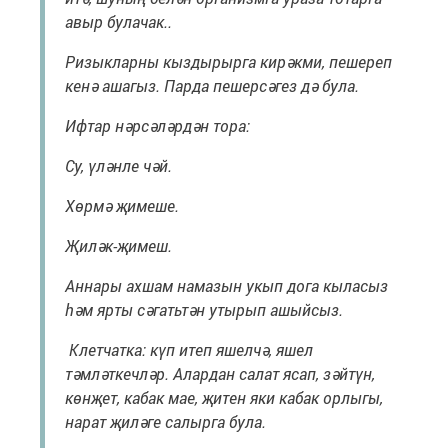
авыр булачак..
Ризыкларны кыздырырга кирәкми, пешереп
кенә ашагыз. Парда пешерсәгез дә була.
Ифтар нәрсәләрдән тора:
Су, үләнле чәй.
Хөрмә җимеше.
Җиләк-җимеш.
Аннары ахшам намазын укып дога кыласыз
һәм ярты сәгатьтән утырып ашыйсыз.
Клетчатка: күп итеп яшелчә, яшел
тәмләткечләр. Алардан салат ясап, зәйтүн,
көнҗет, кабак мае, җитен яки кабак орлыгы,
нарат җиләге салырга була.