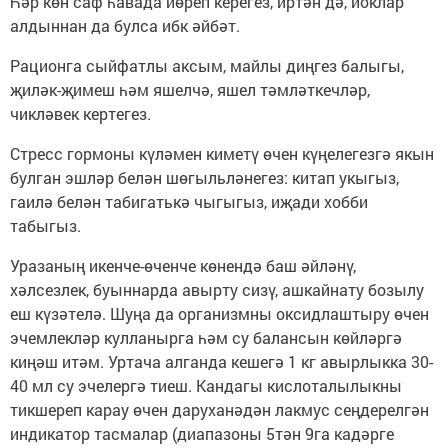
Һәр көн саф һавада йөреп керегез, иртән дә, йоклар
алдыннан да булса ибк әйбәт.
Рационга сыйфатлы аксым, майлы диңгез балыгы,
җиләк-җимеш һәм яшелчә, яшел тәмләткечләр,
чикләвек кертегез.
Стресс гормоны күләмен киметү өчен күңелегезгә якын
булган эшләр белән шөгыльләнегез: китап укыгыз,
гаилә белән табигатькә чыгыгыз, иҗади хобби
табыгыз.
Уразаның икенче-өченче көнендә баш әйләнү,
хәлсезлек, буыннарда авырту сизү, ашкайнату бозылу
еш күзәтелә. Шуңа да организмны оксидлаштыру өчен
эчемлекләр кулланырга һәм су балансын көйләргә
киңәш итәм. Уртача алганда кешегә 1 кг авырлыкка 30-
40 мл су эчелергә тиеш. Кандагы кислоталылыкны
тикшереп карау өчен даруханәдән лакмус сеңдерелгән
индикатор тасмалар (диапазоны 5тән 9га кадәрге