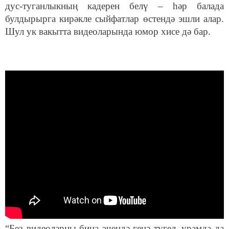
дус-туганлыкның кадерен белү – һәр балада
булдырырга кирәкле сыйфатлар өстендә эшли алар.
Шул ук вакытта видеоларында юмор хисе дә бар.
“Без видеоларны бина эчендә генә түгел, урамда да