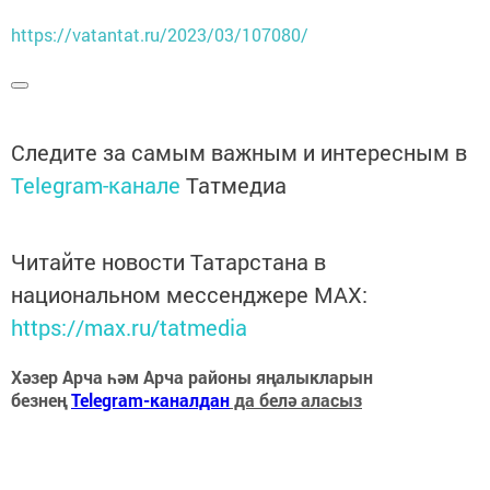
https://vatantat.ru/2023/03/107080/
Следите за самым важным и интересным в
Telegram-канале
Татмедиа
Читайте новости Татарстана в
национальном мессенджере MАХ:
https://max.ru/tatmedia
Хәзер Арча һәм Арча районы яңалыкларын
безнең
Telegram-каналдан
да белә аласыз