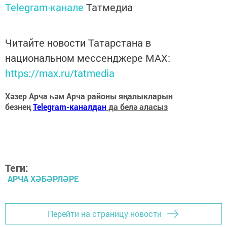
Telegram-канале
Татмедиа
Читайте новости Татарстана в
национальном мессенджере MАХ:
https://max.ru/tatmedia
Хәзер Арча һәм Арча районы яңалыкларын
безнең
Telegram-каналдан
да белә аласыз
Теги:
АРЧА ХӘБӘРЛӘРЕ
Перейти на страницу новости