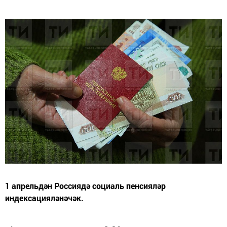
1 апрельдән Россиядә социаль пенсияләр
индексацияләнәчәк.