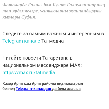
Фотоларда Гөлназ һәм Булат Галиуллиннарның
төп ярдәмчеләре, уенчыкларны җанландыручы
кызлары Суфия.
Следите за самым важным и интересным в
Telegram-канале
Татмедиа
Читайте новости Татарстана в
национальном мессенджере MАХ:
https://max.ru/tatmedia
Хәзер Арча һәм Арча районы яңалыкларын
безнең
Telegram-каналдан
да белә аласыз