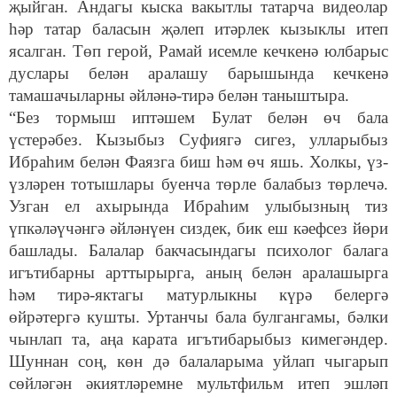
җыйган. Андагы кыска вакытлы татарча видеолар
һәр татар баласын җәлеп итәрлек кызыклы итеп
ясалган. Төп герой, Рамай исемле кечкенә юлбарыс
дуслары белән аралашу барышында кечкенә
тамашачыларны әйләнә-тирә белән таныштыра.
“Без тормыш иптәшем Булат белән өч бала
үстерәбез. Кызыбыз Суфиягә сигез, улларыбыз
Ибраһим белән Фаязга биш һәм өч яшь. Холкы, үз-
үзләрен тотышлары буенча төрле балабыз төрлечә.
Узган ел ахырында Ибраһим улыбызның тиз
үпкәләүчәнгә әйләнүен сиздек, бик еш кәефсез йөри
башлады. Балалар бакчасындагы психолог балага
игътибарны арттырырга, аның белән аралашырга
һәм тирә-яктагы матурлыкны күрә белергә
өйрәтергә кушты. Уртанчы бала булгангамы, бәлки
чынлап та, аңа карата игътибарыбыз кимегәндер.
Шуннан соң, көн дә балаларыма уйлап чыгарып
сөйләгән әкиятләремне мультфильм итеп эшләп