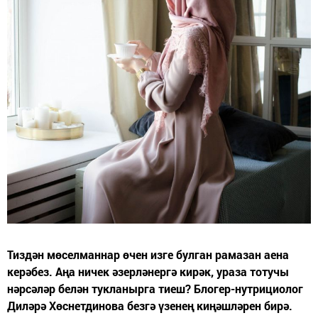
Тиздән мөселманнар өчен изге булган рамазан аена
керәбез. Аңа ничек әзерләнергә кирәк, ураза тотучы
нәрсәләр белән тукланырга тиеш? Блогер-нутрициолог
Диләрә Хөснетдинова безгә үзенең киңәшләрен бирә.