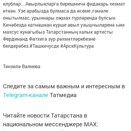
клублар....Авырлыкларга бирешмичә фидакарь хезмәт
иткән. Узе арабызда булмаса да исеме ,гамәле
онытылмас, урыннары оҗмах түрләрендә булсын.
Кичәбездә катнашкан күрше авыл узышчыларенә һәм
махсус кунагыбыз Татарстанның халык артисты
Фердинанд Фатхига зур рәхмәтләребезне
белдерәбез.#Ташкичусдк #АрскКультура
Тәнзилә Вәлиева
Следите за самым важным и интересным в
Telegram-канале
Татмедиа
Читайте новости Татарстана в
национальном мессенджере MАХ: