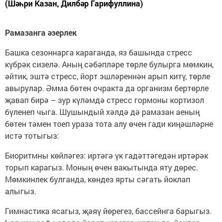
(Шәһри Казан, Дилбәр Гарифуллина)
Рамазанга әзерлек
Башка сезоннарга караганда, яз башында стресс
күбрәк сизелә. Аның сәбәпләре төрле булырга мөмкин,
әйтик, эштә стресс, йорт эшләреннән арып китү, төрле
авырулар. Әмма бөтен очракта да организм бертөрле
җавап бирә – зур күләмдә стресс гормоны кортизол
бүленеп чыга. Шушындый хәлдә дә рамазан аеның
бөтен тәмен тоеп ураза тота алу өчен гади киңәшләрне
истә тотыгыз:
Биоритмны көйләгез: иртәгә үк гадәттәгедән иртәрәк
торып карагыз. Моның өчен вакытында яту дөрес.
Мөмкинлек булганда, көндез ярты сәгать йоклап
алыгыз.
Гимнастика ясагыз, җәяү йөрегез, бассейнга барыгыз.