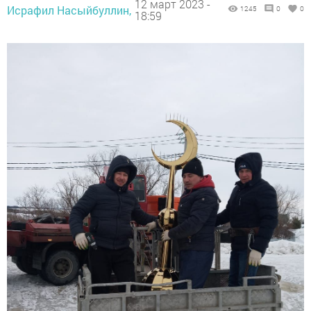
12 март 2023 -
Исрафил Насыйбуллин,
1245
0
0
18:59