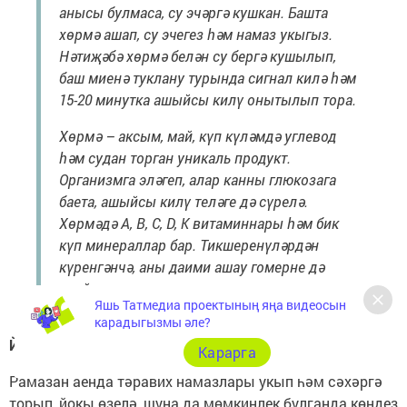
анысы булмаса, су эчәргә кушкан. Башта
хөрмә ашап, су эчегез һәм намаз укыгыз.
Нәтиҗәбә хөрмә белән су бергә кушылып,
баш миенә туклану турында сигнал килә һәм
15-20 минутка ашыйсы килү онытылып тора.
Хөрмә – аксым, май, күп күләмдә углевод
һәм судан торган уникаль продукт.
Организмга эләгеп, алар канны глюкозага
баета, ашыйсы килү теләге дә сүрелә.
Хөрмәдә А, В, С, D, K витаминнары һәм бик
күп минераллар бар. Тикшеренүләрдән
күренгәнчә, аны даими ашау гомерне дә
озайта.
Яшь Татмедиа проектының яңа видеосын
карадыгызмы әле?
Йоклап алу да файдалы
Карарга
Рамазан аенда тәравих намазлары укып һәм сәхәргә
торып, йокы өзелә, шуңа да мөмкинлек булганда көндез