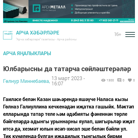
АРЧА ХӘБӘРЛӘРЕ
16+
"Арча хәбәрләре" газетасы - Арча районы
АРЧА ЯҢАЛЫКЛАРЫ
Юлбарысны да татарча сөйләштерәләр
13 март 2023 -
Гөлнур Миннебаева,
1300
0
0
16:07
Гаиләсе белән Казан шәһәрендә яшәүче Наласа кызы
Гөлназ Галиуллина кечкенәдән иҗатка гашыйк. Мәктәп
елларында татар теле һәм әдәбияты фәненнән төрле
бәйгеләрдә адынгы урыннарны яулап, шигырьләр иҗат
итсә дә, хезмәт юлын исәп-хисап эше белән бәйли ул.
Тик күңелендә булган иҗадилык тынгылык бирми