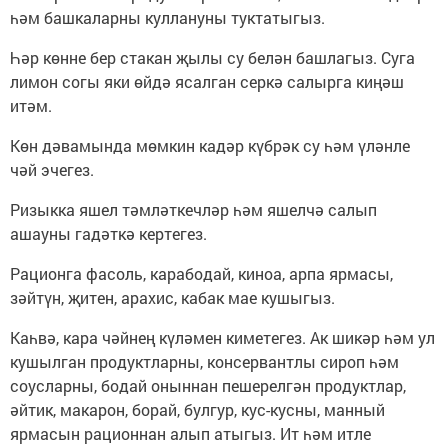
һәм башкаларны куллануны туктатыгыз.
Һәр көнне бер стакан җылы су белән башлагыз. Суга
лимон согы яки өйдә ясалган серкә салырга киңәш
итәм.
Көн дәвамында мөмкин кадәр күбрәк су һәм үләнле
чәй эчегез.
Ризыкка яшел тәмләткечләр һәм яшелчә салып
ашауны гадәткә кертегез.
Рационга фасоль, карабодай, киноа, арпа ярмасы,
зәйтүн, җитен, арахис, кабак мае кушыгыз.
Каһвә, кара чәйнең күләмен киметегез. Ак шикәр һәм ул
кушылган продуктларны, консервантлы сироп һәм
соусларны, бодай оныннан пешерелгән продуктлар,
әйтик, макарон, борай, булгур, кус-кусны, манный
ярмасын рационнан алып атыгыз. Ит һәм итле