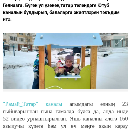
Гөлназга. Бүген ул үзенең татар телендәге Ютуб
каналын булдырып, балаларга әкиятләрен тәкъдим
итә.
"Рамай_Татар" каналы
агымдагы елның 23
гыйнварыннан гына гамәлдә булса да, анда инде
52 видео урнаштырылган. Яшь каналны әлегә 160
язылучы күзәтә һәм ул өч меңгә якын карау