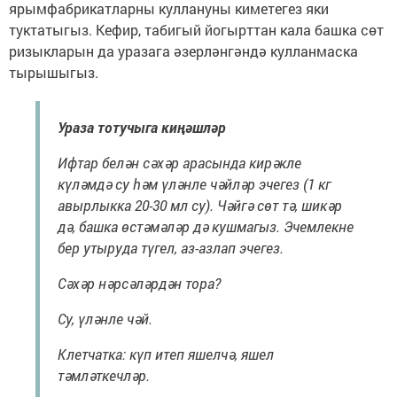
ярымфабрикатларны куллануны киметегез яки
туктатыгыз. Кефир, табигый йогырттан кала башка сөт
ризыкларын да уразага әзерләнгәндә кулланмаска
тырышыгыз.
Ураза тотучыга киңәшләр
Ифтар белән сәхәр арасында кирәкле
күләмдә су һәм үләнле чәйләр эчегез (1 кг
авырлыкка 20-30 мл су). Чәйгә сөт тә, шикәр
дә, башка өстәмәләр дә кушмагыз. Эчемлекне
бер утыруда түгел, аз-азлап эчегез.
Сәхәр нәрсәләрдән тора?
Су, үләнле чәй.
Клетчатка: күп итеп яшелчә, яшел
тәмләткечләр.