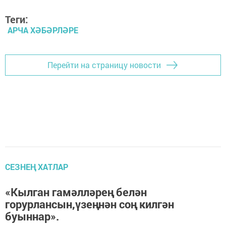
Теги:
АРЧА ХӘБӘРЛӘРЕ
Перейти на страницу новости
СЕЗНЕҢ ХАТЛАР
«Кылган гамәлләрең белән
горурлансын,үзеңнән соң килгән
буыннар».