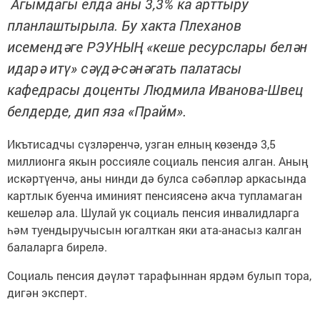
Агымдагы елда аны 3,3% ка арттыру
планлаштырыла. Бу хакта Плеханов
исемендәге РЭУНЫҢ «кеше ресурслары белән
идарә итү» сәүдә-сәнәгать палатасы
кафедрасы доценты Людмила Иванова-Швец
белдерде, дип яза «Прайм».
Икътисадчы сүзләренчә, узган елның көзендә 3,5
миллионга якын россияле социаль пенсия алган. Аның
искәртүенчә, аны нинди дә булса сәбәпләр аркасында
картлык буенча иминият пенсиясенә акча тупламаган
кешеләр ала. Шулай ук социаль пенсия инвалидларга
һәм туендыручысын югалткан яки ата-анасыз калган
балаларга бирелә.
Социаль пенсия дәүләт тарафыннан ярдәм булып тора,
дигән эксперт.