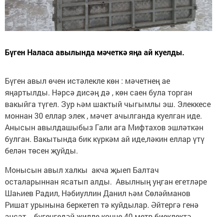
Бүген Наласа авылында мәчеткә яңа ай куелды.
Бүген авыл өчен истәлекле көн : мәчетнең ае
яңартылды. Нәрсә дисәң дә , көн саен була торган
вакыйга түгел. Зур һәм шактый чыгымлы эш. Элеккесе
моннан 30 еллар элек , мәчет ачылганда куелган иде.
Анысын авылдашыбыз Гали ага Мифтахов эшләткән
булган. Вакытында бик күркәм ай иде,ләкин еллар үтү
белән төсен җуйды.
Монысын авыл халкы акча җыеп Балтач
осталарыннан ясатып алды. Авылның уңган егетләре
Шаһиев Радил, Нәбиуллин Данил һәм Сөләйманов
Ришат урынына беркетеп тә куйдылар. Әйтергә генә
ансат - бүгенгедәй җилле көнне 40 метр биеклектә