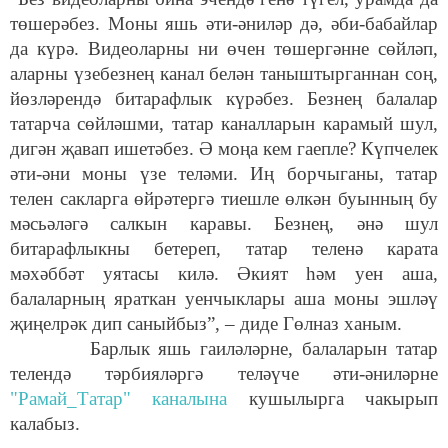
төшерәбез. Моны яшь әти-әниләр дә, әби-бабайлар
да күрә. Видеоларны ни өчен төшергәнне сөйләп,
аларны үзебезнең канал белән таныштырганнан соң,
йөзләрендә битарафлык күрәбез. Безнең балалар
татарча сөйләшми, татар каналларын карамый шул,
дигән җавап ишетәбез. Ә моңа кем гаепле? Күпчелек
әти-әни моны үзе теләми. Иң борчыганы, татар
телен сакларга өйрәтергә тиешле өлкән буынның бу
мәсьәләгә салкын каравы. Безнең, әнә шул
битарафлыкны бетереп, татар теленә карата
мәхәббәт уятасы килә. Әкият һәм уен аша,
балаларның яраткан уенчыклары аша моны эшләү
җиңелрәк дип саныйбыз”, – диде Гөлназ ханым.
Барлык яшь гаиләләрне, балаларын татар
телендә тәрбияләргә теләүче әти-әниләрне
"Рамай_Татар" каналына
кушылырга чакырып
калабыз.