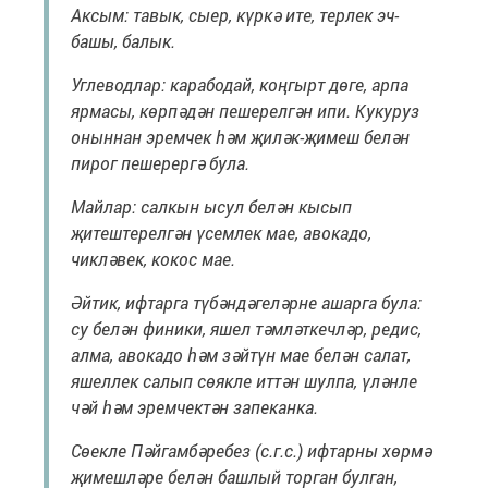
Аксым: тавык, сыер, күркә ите, терлек эч-
башы, балык.
Углеводлар: карабодай, коңгырт дөге, арпа
ярмасы, көрпәдән пешерелгән ипи. Кукуруз
оныннан эремчек һәм җиләк-җимеш белән
пирог пешерергә була.
Майлар: салкын ысул белән кысып
җитештерелгән үсемлек мае, авокадо,
чикләвек, кокос мае.
Әйтик, ифтарга түбәндәгеләрне ашарга була:
су белән финики, яшел тәмләткечләр, редис,
алма, авокадо һәм зәйтүн мае белән салат,
яшеллек салып сөякле иттән шулпа, үләнле
чәй һәм эремчектән запеканка.
Сөекле Пәйгамбәребез (с.г.с.) ифтарны хөрмә
җимешләре белән башлый торган булган,