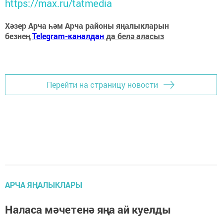
https://max.ru/tatmedia
Хәзер Арча һәм Арча районы яңалыкларын
безнең
Telegram-каналдан
да белә аласыз
Перейти на страницу новости
АРЧА ЯҢАЛЫКЛАРЫ
Наласа мәчетенә яңа ай куелды