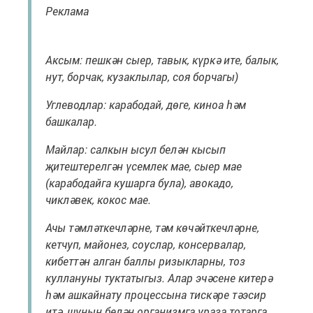
Реклама
Аксым: пешкән сыер, тавык, күркә ите, балык,
нут, борчак, кузаклылар, соя борчагы)
Углеводлар: карабодай, дөге, киноа һәм
башкалар.
Майлар: салкын ысул белән кысып
җитештерелгән үсемлек мае, сыер мае
(карабодайга кушарга була), авокадо,
чикләвек, кокос мае.
Ачы тәмләткечләрне, тәм көчәйткечләрне,
кетчуп, майонез, соуслар, консервалар,
кибеттән алган баллы ризыкларны, тоз
куллануны туктатыгыз. Алар эчәсене китерә
һәм ашкайнату процессына тискәре тәэсир
итә, шуның белән организмга ураза тотарга