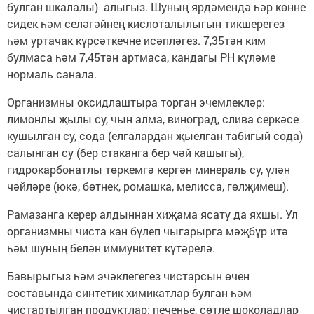
булган шкалалы) алыгыз. Шуның ярдәмендә һәр көнне
сидек һәм селәгәйнең кислоталылыгын тикшерегез
һәм уртачак күрсәткечне исәпләгез. 7,35тән ким
булмаса һәм 7,45тән артмаса, кандагы PH күләме
нормаль санала.
Организмны оксидлаштыра торган эчемлекләр:
лимонлы җылы су, чын алма, виноград, слива серкәсе
кушылган су, сода (елгалардан җыелган табигый сода)
салынган су (бер стаканга бер чәй кашыгы),
гидрокарбонатлы төркемгә кергән минераль су, үлән
чәйләре (юкә, бөтнек, ромашка, мелисса, гөлҗимеш).
Рамазанга керер алдыннан хиҗама ясату да яхшы. Ул
организмны чиста кан бүлеп чыгарырга мәҗбүр итә
һәм шуның белән иммунитет күтәрелә.
Бавырыгыз һәм эчәклегегез чистарсын өчен
составында синтетик химикатлар булган һәм
чистартылган продуктлар: печенье, сөтле шоколадлар