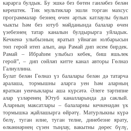
карарга булдык. Бу эшкә без бөтен гаиләбез белән
керештек. Тик мультиклар эшли торган махсус
программалар безнең өчен артык катлаулы булып
чыкты һәм без ютуб мәйданында балалар өчен
үзебезнең татар каналын булдырырга уйладык.
Кечкенә улыбызның яратып уйнаган юлбарысын
төп герой итеп алып, аңа Рамай дип исем бирдек.
Рамай – Ибраһим улыбыз кебек, биш яшьлек
герой”, – дип сөйләп китте канал авторы Гөлназ
Галиуллина.
Булат белән Гөлназ үз балалары белән дә татарча
аралаша, тормышны аларга уен һәм аларның
яраткан уенчыклары аша күрсәтә. Әлеге тәртипне
алар үзләренең Ютуб каналларында да саклый.
Аларның максатлары – балаларны кечкенәдән үк
тормышка җайлашырга өйрәтү. Матурлыкны күрә
белү, туган илне, туган телне, динебезне ярату,
өлкәннәрнең сүзен тыңлау, вакытны дөрес бүлү,