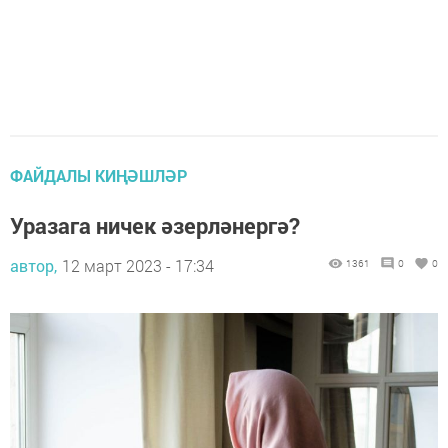
ФАЙДАЛЫ КИҢӘШЛӘР
Уразага ничек әзерләнергә?
автор,
12 март 2023 - 17:34
1361
0
0