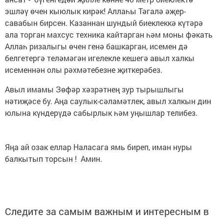
эшләү өчен кыюлык кирәк! Аллаһы Тәгалә әҗер-
савабын бирсен. Казаннан шундый биеклеккә күтәрә
ала торган махсус техника кайтарган һәм моны фәкать
Аллаһ ризалыгы өчен генә башкарган, исемен дә
белгетергә теләмәгән игелекле кешегә авыл халкы
исеменнән олы рәхмәтебезне җиткерәбез.
Авыл имамы Зөфәр хәзрәтнең зур тырышлыгы
нәтиҗәсе бу. Аңа саулык-сәламәтлек, авыл халкын дин
юлына күндерүдә сабырлык һәм уңышлар телибез.
Яңа ай озак еллар Наласага ямь биреп, иман нуры
балкытып торсын ! Амин.
Следите за самым важным и интересным в