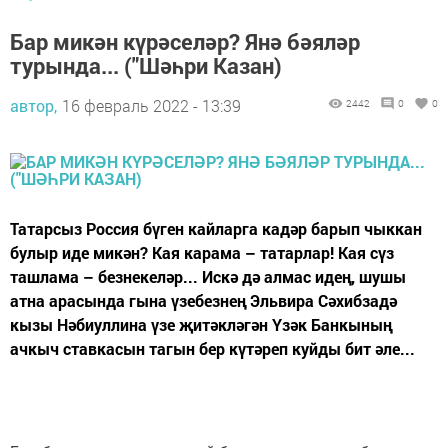
Бар микән күрәселәр? Янә бәяләр
турында... ("Шәһри Казан)
автор,
16 февраль 2022 - 13:39
2442
0
0
Татарсыз Россия бүген кайларга кадәр барып чыккан
булыр иде микән? Кая карама – татарлар! Кая сүз
ташлама – безнекеләр... Искә дә алмас идең, шушы
атна арасында гына үзебезнең Эльвира Сәхибзадә
кызы Нәбиуллина үзе җитәкләгән Үзәк Банкының
ачкыч ставкасын тагын бер күтәреп куйды бит әле...