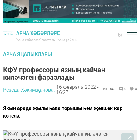
АРЧА ХӘБӘРЛӘРЕ
16+
"Арча хәбәрләре" газетасы - Арча районы
АРЧА ЯҢАЛЫКЛАРЫ
КФУ профессоры язның кайчан
киләчәген фаразлады
16 февраль 2022 -
Резеда Хәкимҗанова,
1549
0
0
16:27
Якын арада җылы һава торышы һәм җепшек кар
көтелә.