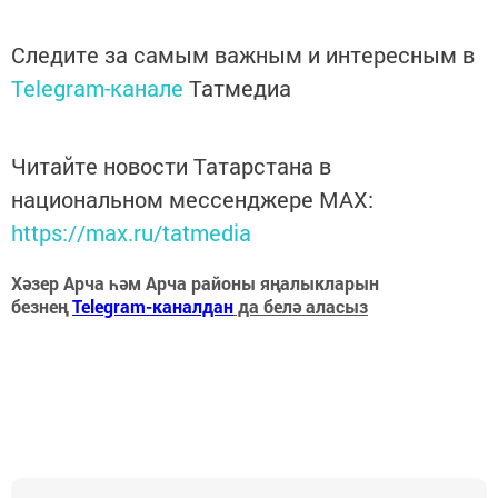
Следите за самым важным и интересным в
Telegram-канале
Татмедиа
Читайте новости Татарстана в
национальном мессенджере MАХ:
https://max.ru/tatmedia
Хәзер Арча һәм Арча районы яңалыкларын
безнең
Telegram-каналдан
да белә аласыз