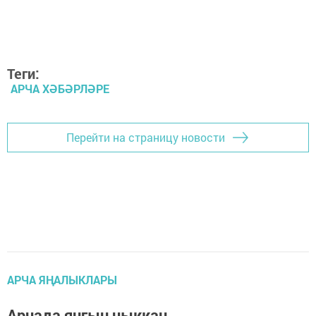
Теги:
АРЧА ХӘБӘРЛӘРЕ
Перейти на страницу новости
АРЧА ЯҢАЛЫКЛАРЫ
Арчада янгын чыккан