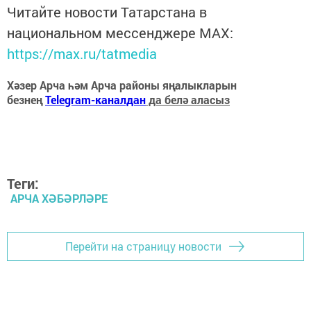
Читайте новости Татарстана в
национальном мессенджере MАХ:
https://max.ru/tatmedia
Хәзер Арча һәм Арча районы яңалыкларын
безнең
Telegram-каналдан
да белә аласыз
Теги:
АРЧА ХӘБӘРЛӘРЕ
Перейти на страницу новости