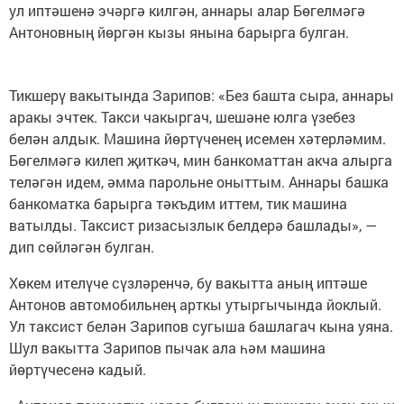
ул иптәшенә эчәргә килгән, аннары алар Бөгелмәгә
Антоновның йөргән кызы янына барырга булган.
Тикшерү вакытында Зарипов: «Без башта сыра, аннары
аракы эчтек. Такси чакыргач, шешәне юлга үзебез
белән алдык. Машина йөртүченең исемен хәтерләмим.
Бөгелмәгә килеп җиткәч, мин банкоматтан акча алырга
теләгән идем, әмма парольне оныттым. Аннары башка
банкоматка барырга тәкъдим иттем, тик машина
ватылды. Таксист ризасызлык белдерә башлады», —
дип сөйләгән булган.
Хөкем ителүче сүзләренчә, бу вакытта аның иптәше
Антонов автомобильнең арткы утыргычында йоклый.
Ул таксист белән Зарипов сугыша башлагач кына уяна.
Шул вакытта Зарипов пычак ала һәм машина
йөртүчесенә кадый.