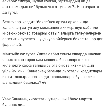
өскәрәк сикерә, шулай булгач, “арттырдың ни дә,
арттырмадың ни” булып чыга түгелме?.. Һәр очракта
да түгел.
Белгечләр, кредит “бәясе”нең артуы аркасында
халыкның сатуп алу мөмкинлеге кимер, шул сәбәпле
кирәк-кирәкмәс товарны сатып алырга теләүчеләрнең
аппетиты сүрелер, шуңа күрә әйбернең бәясе төшәр дип
фаразлый.
Мантыйк юк түгел. Әлеге сәбәп соңгы елларда шаулап
чәчәк аткан торак һәм машина базарларын якын
киләчәктә какка таяндырырга бик тә ихтимал, дип
уйлыйм мин. Көннәрнең берендә льготалы кредитлары
икегә тапкырланса, кредит капкыннары буш килеш
шапылдый башласа? Ә?..
Үзәк Банкның чираттагы утырышы 18нче мартта
булачак ди...