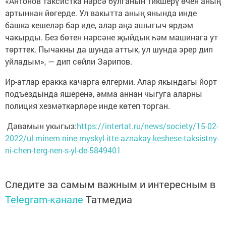
«Антонов таксистка нәрсә булганын тикшерү өчен аның
артыннан йөгерде. Ул вакытта аның янында инде
башка кешеләр бар иде, алар аңа ашыгыч ярдәм
чакырды. Без бөтен нәрсәне җыйдык һәм машинага ут
төрттек. Пычакны да шунда аттык, ул шунда эрер дип
уйладым», — дип сөйли Зарипов.
Ир-атлар еракка качарга өлгерми. Алар якындагы йорт
подъездында яшеренә, әмма аннан чыгуга аларны
полиция хезмәткәрләре инде көтеп торган.
Дәвамын укыгыз:
https://intertat.ru/news/society/15-02-
2022/ul-minem-nine-myskyl-itte-aznakay-keshese-taksistny-
ni-chen-terg-nen-s-yl-de-5849401
Следите за самым важным и интересным в
Telegram-канале
Татмедиа