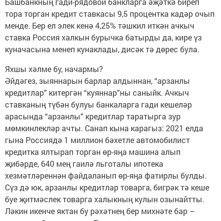
Башбанкның гади-рядовой банкларга әҗәткә биреп
тора торган кредит ставкасы 9,5 процентка кадәр очып
менде. Бер ел элек кенә 4,25% тәшкил иткән ачкыч
ставка Россия халкын бурычка батырды да, кире үз
куначасына менеп кунаклады, дисәк тә дөрес була.
Яхшы хәлме бу, начармы?
Әйдәгез, зыяннарын барлар алдыннан, “арзанлы
кредитлар” китергән “куяннар”ны саныйк. Ачкыч
ставканың түбән булуы банкаларга гади кешеләр
арасында “арзанлы” кредитлар таратырга зур
мөмкинлекләр ачты. Санап кына карагыз: 2021 елда
гына Россиядә 1 миллион бәхетле автомобилист
кредитка ялтырап торган өр-яңа машина алып
җибәрде, 640 мең гаилә льготалы ипотека
хезмәтләреннән файдаланып өр-яңа фатирлы булды.
Сүз дә юк, арзанлы кредитлар товарга, бигрәк тә кеше
буе җитмәслек товарга халыкның кулын озынайтты.
Ләкин икенче яктан бу рәхәтнең бер михнәте бар –