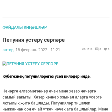
ФАЙДАЛЫ КИҢӘШЛӘР
Петуния үстерү серләре
автор,
16 февраль 2022 - 11:21
1516
0
0
Күбегезнең петунияләрегез үсеп киләдер инде.
Чәчәргә өлгермәгәннәр өчен менә хәзер чәчәргә
самый вакыты. Хәзер көннәр озыная аларга үсәргә
яктылык җитә башлады. Петунияләр тишелеп
чыкканнан соң өч ай үткәч чәчәк ата башлыйлар. Менә