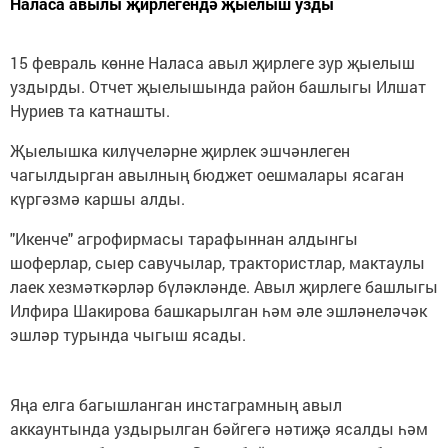
Наласа авылы җирлегендә җыелыш узды
15 февраль көнне Наласа авыл җирлеге зур җыелыш
уздырды. Отчет җыелышында район башлыгы Илшат
Нуриев та катнашты.
Җыелышка килүчеләрне җирлек эшчәнлеген
чагылдырган авылның бюджет оешмалары ясаган
күргәзмә каршы алды.
"Икенче" агрофирмасы тарафыннан алдынгы
шоферлар, сыер савучылар, трактористлар, мактаулы
лаек хезмәткәрләр бүләкләнде. Авыл җирлеге башлыгы
Илфира Шакирова башкарылган һәм әле эшләнеләчәк
эшләр турында чыгыш ясады.
Яңа елга багышланган инстаграмның авыл
аккаунтында уздырылган бәйгегә нәтиҗә ясалды һәм