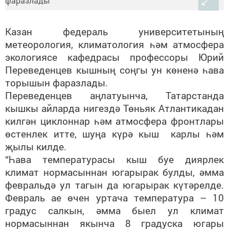
Казан федераль университетының
метеорология, климатология һәм атмосфера
экологиясе кафедрасы профессоры Юрий
Переведенцев кышның соңгы ун көненә һава
торышын фаразлады.
Переведенцев аңлатуынча, Татарстанда
кышкы айларда нигездә Төньяк Атлантикадан
килгән циклоннар һәм атмосфера фронтлары
өстенлек итте, шуңа күрә кыш карлы һәм
җылы килде.
“Һава температурасы кыш буе диярлек
климат нормасыннан югарырак булды, әмма
февральдә ул тагын да югарырак күтәрелде.
Февраль ае өчен уртача температура – 10
градус салкын, әмма быел ул климат
нормасыннан якынча 8 градуска югары