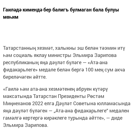
Гаиләдә кимендә бер балигъ булмаган бала булуы
мөһим
Татарстанның хезмәт, халыкны эш белән тәэмин итү
һәм социаль яклау министры Эльмира Зарипова
республиканың яңа дәүләт бүләге — «Ата-ана
фидакарьлеге» медале белән бергә 100 мең сум акча
биреләчәген әйтте.
«Гаилә һәм ата-ана хезмәтенең абруен күтәрү
максатында Татарстан Президенты Рөстәм
Миңнеханов 2022 елга Дәүләт Советына юлламасында
яңа дәүләт бүләген — „Ата-ана фидакарьлеге“ медален
гамәлгә кертергә кирәклеге турында әйтте», — диде
Эльмира Зарипова.