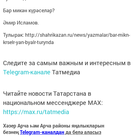
Бар микән күрәселәр?
Әмир Исламов.
Тулырак: http://shahrikazan.ru/news/yazmalar/bar-mikn-
krselr-yan-byalr-turynda
Следите за самым важным и интересным в
Telegram-канале
Татмедиа
Читайте новости Татарстана в
национальном мессенджере MАХ:
https://max.ru/tatmedia
Хәзер Арча һәм Арча районы яңалыкларын
безнең
Telegram-каналдан
да белә аласыз