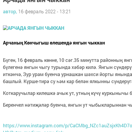
автор,
16 февраль 2022 - 13:21
Арчаның Көнчыгыш өлешендә янгын чыккан
Бүген, 16 февраль көнне, 10 сәг.35 минутта районның ян
бүлегенә янгын чыгу турында хәбәр килә. Янгын сүндерү
иткәнчә, Зур урам буенча урнашкан шәхси йорты янынд
башлый. Күрше-тирә су һәм кар белән ялкынны сүндерүг
Коткаручылар килешкә ачык ут, утның күчү куркынычы 
Беренчел нәтиҗәләр буенча, янгын ут чыбыкларыннан ч
https://www.instagram.com/p/CaCMbg_NZc1auZsjxKh4D7o