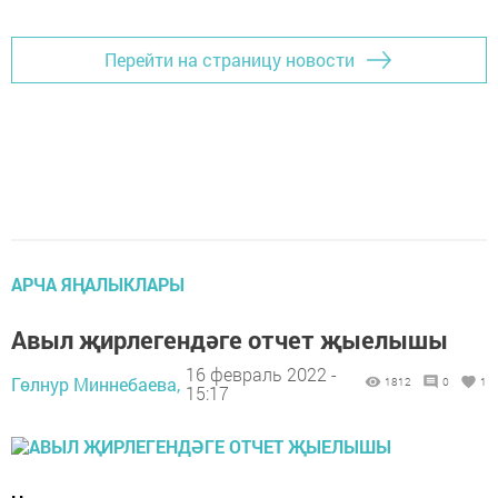
Перейти на страницу новости
АРЧА ЯҢАЛЫКЛАРЫ
Авыл җирлегендәге отчет җыелышы
16 февраль 2022 -
Гөлнур Миннебаева,
1812
0
1
15:17