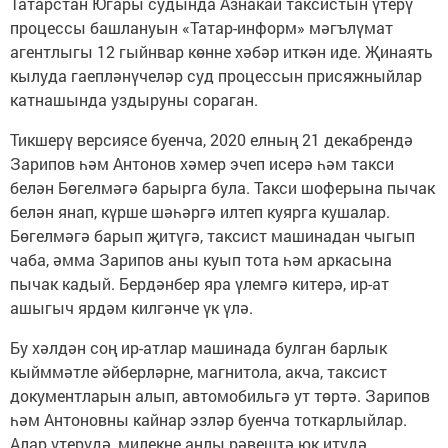
Татарстан Югары судында Азнакай таксистын үтерү
процессы башлануын «Татар-информ» мәгълүмат
агентлыгы 12 гыйнвар көнне хәбәр иткән иде. Җинаять
кылуда гаепләнүчеләр суд процессын присяжныйлар
катнашында уздыруны сораган.
Тикшерү версиясе буенча, 2020 елның 21 декабрендә
Зарипов һәм Антонов хәмер эчеп исерә һәм такси
белән Бөгелмәгә барырга була. Такси шоферына пычак
белән янап, күрше шәһәргә илтеп куярга кушалар.
Бөгелмәгә барып җитүгә, таксист машинадан чыгып
чаба, әмма Зарипов аны куып тота һәм аркасына
пычак кадый. Бердәнбер яра үлемгә китерә, ир-ат
ашыгыч ярдәм килгәнче үк үлә.
Бу хәлдән соң ир-атлар машинада булган барлык
кыйммәтле әйберләрне, магнитола, акча, таксист
документларын алып, автомобильгә ут төртә. Зарипов
һәм Антоновны кайнар эзләр буенча тоткарлыйлар.
Алар үтерүдә, милекне аңлы рәвештә юк итүдә,