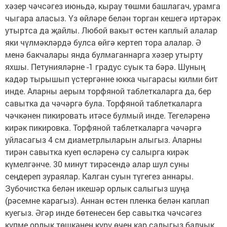
хәзер чәчсәгез июньдә, кырау төшми башлагач, урамга
чыгара аласыз. Үз өйләре белән торган кешегә иртәрәк
утыртса да җайлы. Любой вакыт өстен каплый алалар
яки чүлмәкләрдә булса өйгә кертеп тора алалар. Ә
менә бакчалары янда булмаганнарга хәзер утырту
яхшы. Петунияләрне -1 градус суык та бәрә. Шуның
кадәр тырышып үстергәнне юкка чыгарасы килми бит
инде. Аларны аерым торфяной таблеткаларга да, бер
савытка да чәчәргә була. Торфяной таблеткаларга
чәчкәнен пикировать итәсе булмый инде. Тегеләренә
кирәк пикировка. Торфяной таблеткаларга чәчәргә
уйласагыз 4 см диаметрлыларын алыгыз. Аларны
тирән савытка куеп өсләренә су салырга кирәк
күмелгәнче. 30 минут тирәсендә алар шул суны
сеңдереп зураялар. Калган суын түгегез аннары.
Зубочистка белән икешәр орлык салыгыз шуңа
(рәсемне карагыз). Аннан өстен пленка белән каплап
куегыз. Әгәр инде бөтенесен бер савытка чәчсәгез
күпме орлык төшкәнен күрү өчен кар салыгыз балчык