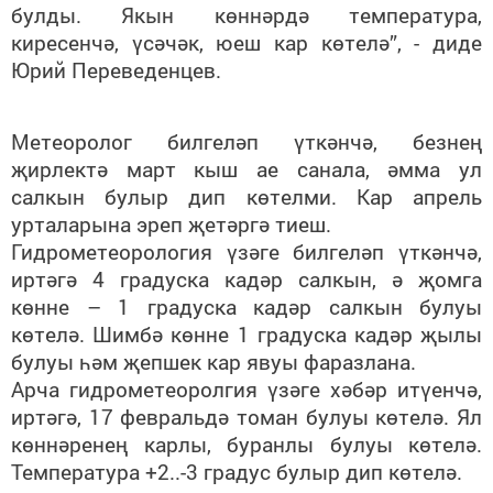
булды. Якын көннәрдә температура,
киресенчә, үсәчәк, юеш кар көтелә”, - диде
Юрий Переведенцев.
Метеоролог билгеләп үткәнчә, безнең
җирлектә март кыш ае санала, әмма ул
салкын булыр дип көтелми. Кар апрель
урталарына эреп җетәргә тиеш.
Гидрометеорология үзәге билгеләп үткәнчә,
иртәгә 4 градуска кадәр салкын, ә җомга
көнне – 1 градуска кадәр салкын булуы
көтелә. Шимбә көнне 1 градуска кадәр җылы
булуы һәм җепшек кар явуы фаразлана.
Арча гидрометеоролгия үзәге хәбәр итүенчә,
иртәгә, 17 февральдә томан булуы көтелә. Ял
көннәренең карлы, буранлы булуы көтелә.
Температура +2..-3 градус булыр дип көтелә.