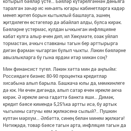
котырып бәяләр үсте... Бәяләр күтәрелгәннән дөньяга
таралган зәһәр ис ниһаять югары кабинетларга кадәр
менеп җитеп борын кытыклый башлауга, эшнең
җитдилеген өстәгеләр дә абайлап алды, булса кирәк.
Бәяләрне үстермәс, кулдан ычкынган инфляцияне
кабат кулга алыр өчен дип, ил Хөкүмәте, озак уйлап
тормастан, ачкыч ставканы тагын бер арттырырга
дигән фәрман чыгарган булып чыкты. Ләкин бәяләрне
авызлыкларга бу гына ярдәм итәр микән соң?
Мин финансист түгел. Ләкин хәтта мин дә аңлыйм:
Россиядәге бизнес 80-90 процентка кредитлар
хисабына алып барыла. Башкача юлы да, мөмкинлеге
дә юк. Ни өчен дигәндә, алып сатар өчен ирекле акча
кирәк. Ә ирекле акча гадәттә банкта яши... Димәк,
кредит бәясе кимендә 5,25%ка артты исә, бу артык
чыгымны сатучы кем җилкәсенә сылый?.. Пушкин
күптән мәрхүм... Әлбәттә, синең белән минем җилкәгә!
Нәтиҗәдә, товар бәясе тагын арта, инфляция тагын да