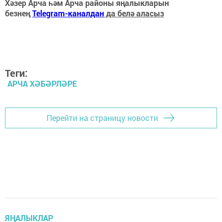
Хәзер Арча һәм Арча районы яңалыкларын
безнең
Telegram-каналдан
да белә аласыз
Теги:
АРЧА ХӘБӘРЛӘРЕ
Перейти на страницу новости
ЯҢАЛЫКЛАР