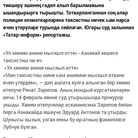
тикшерү эшенең гадел алып барылмавына
ышандырырга тырышты. Тоткарланганнан соң алар
полиция хезмәткәрләренә таксистны ничек һәм нәрсә
өчен үтерүләре турында сөйләгән. Югары суд залыннан
«Татар-информ» репортажы.
«Ул минем әнине мыскыл итте» - Азнакай кешесе
таксистны ни өч
«Ул минем әнине мыскыл итте»
«Мин таксистны мине һәм әниемне мыскыл иткәне
өчен үтердем», — дип аңлата кулга алынган бер хөкем
ителүче Ренат Зарипов. Аның мондый күрсәтмәләрен
кичә, 14 февраль көнне суд утырышында прокурор
укыды. Хөкем ителүчеләр эскәмиясенә Зарипов белән
бергә Азнакайда яшәүче Эдуард Антонов та утырды.
Шунысы кызык, узган елны бу ир-атның фамилиясе
Лубчук булган.