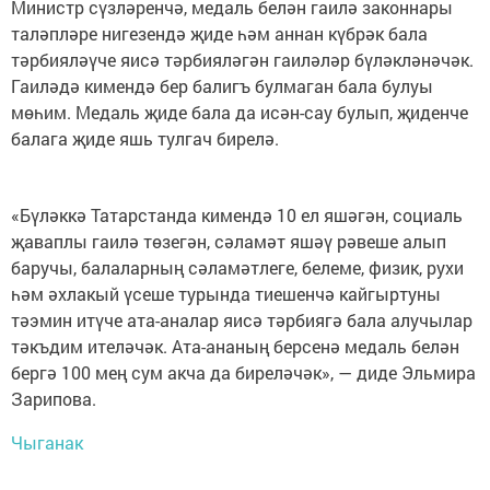
Министр сүзләренчә, медаль белән гаилә законнары
таләпләре нигезендә җиде һәм аннан күбрәк бала
тәрбияләүче яисә тәрбияләгән гаиләләр бүләкләнәчәк.
Гаиләдә кимендә бер балигъ булмаган бала булуы
мөһим. Медаль җиде бала да исән-сау булып, җиденче
балага җиде яшь тулгач бирелә.
«Бүләккә Татарстанда кимендә 10 ел яшәгән, социаль
җаваплы гаилә төзегән, сәламәт яшәү рәвеше алып
баручы, балаларның сәламәтлеге, белеме, физик, рухи
һәм әхлакый үсеше турында тиешенчә кайгыртуны
тәэмин итүче ата-аналар яисә тәрбиягә бала алучылар
тәкъдим ителәчәк. Ата-ананың берсенә медаль белән
бергә 100 мең сум акча да биреләчәк», — диде Эльмира
Зарипова.
Чыганак