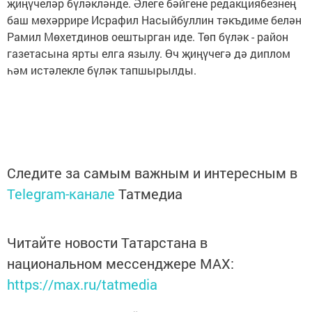
җиңүчеләр бүләкләнде. Әлеге бәйгене редакциябезнең
баш мөхәррире Исрафил Насыйбуллин тәкъдиме белән
Рамил Мөхетдинов оештырган иде. Төп бүләк - район
газетасына ярты елга язылу. Өч җиңүчегә дә диплом
һәм истәлекле бүләк тапшырылды.
Следите за самым важным и интересным в
Telegram-канале
Татмедиа
Читайте новости Татарстана в
национальном мессенджере MАХ:
https://max.ru/tatmedia