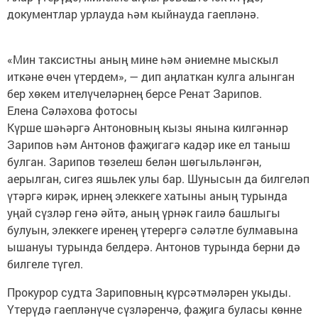
документлар урлауда һәм кыйнауда гаепләнә.
«Мин таксистны аның мине һәм әниемне мыскыл
иткәне өчен үтердем», — дип аңлаткан кулга алынган
бер хөкем ителүчеләрнең берсе Ренат Зарипов.
Елена Сәләхова фотосы
Күрше шәһәргә Антоновның кызы янына килгәннәр
Зарипов һәм Антонов фаҗигагә кадәр ике ел таныш
булган. Зарипов төзелеш белән шөгыльләнгән,
аерылган, сигез яшьлек улы бар. Шунысын да билгеләп
үтәргә кирәк, ирнең элеккеге хатыны аның турында
уңай сүзләр генә әйтә, аның үрнәк гаилә башлыгы
булуын, элеккеге иренең үтерергә сәләтле булмавына
ышануы турында белдерә. Антонов турында берни дә
билгеле түгел.
Прокурор судта Зариповның күрсәтмәләрен укыды.
Үтерүдә гаепләнүче сүзләренчә, фаҗига буласы көнне