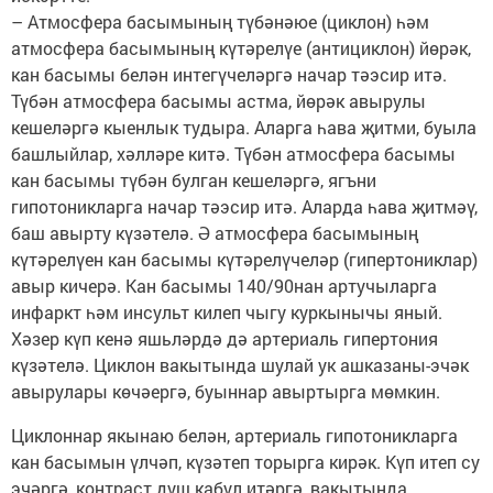
– Атмосфера басымының түбәнәюе (циклон) һәм
атмосфера басымының күтәрелүе (антициклон) йөрәк,
кан басымы белән интегүчеләргә начар тәэсир итә.
Түбән атмосфера басымы астма, йөрәк авырулы
кешеләргә кыенлык тудыра. Аларга һава җитми, буыла
башлыйлар, хәлләре китә. Түбән атмосфера басымы
кан басымы түбән булган кешеләргә, ягъни
гипотоникларга начар тәэсир итә. Аларда һава җитмәү,
баш авырту күзәтелә. Ә атмосфера басымының
күтәрелүен кан басымы күтәрелүчеләр (гипертониклар)
авыр кичерә. Кан басымы 140/90нан артучыларга
инфаркт һәм инсульт килеп чыгу куркынычы яный.
Хәзер күп кенә яшьләрдә дә артериаль гипертония
күзәтелә. Циклон вакытында шулай ук ашказаны-эчәк
авырулары көчәергә, буыннар авыртырга мөмкин.
Циклоннар якынаю белән, артериаль гипотоникларга
кан басымын үлчәп, күзәтеп торырга кирәк. Күп итеп су
эчәргә, контраст душ кабул итәргә, вакытында