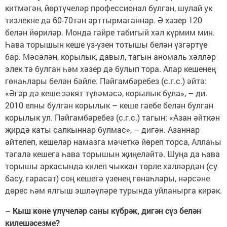
китмәгән, йөртүчеләр профессионал булган, шулай ук
тизлекне дә 60-70тән арттырмаганнар. Ә хәзер 120
белән йөриләр. Монда гайре табигый хәл күрмим мин.
Һава торышын кеше үз-үзен тотышы белән үзгәртүе
бар. Мәсәлән, корылык, давыл, тагын аномаль хәлләр
элек тә булган һәм хәзер дә булып тора. Алар кешенең
гөнаһлары белән бәйле. Пәйгамбәребез (с.г.с.) әйтә:
«Әгәр дә кеше зәкят түләмәсә, корылык була», – ди.
2010 елны булган корылык – кеше гаебе белән булган
корылык ул. Пәйгамбәребез (с.г.с.) тагын: «Азан әйткән
җирдә каты салкыннар булмас», – дигән. Азаннар
әйтелеп, кешеләр намазга мәчеткә йөреп торса, Аллаһы
тәгалә кешегә һава торышын җиңеләйтә. Шуңа да һава
торышы аркасында килеп чыккан төрле хәлләрдән (су
басу, гарасат) соң кешегә үзенең гөнаһлары, нәрсәне
дөрес һәм ялгыш эшләүләре турында уйланырга кирәк.
– Кыш көне үлүчеләр саны күбрәк, дигән сүз белән
килешәсезме?