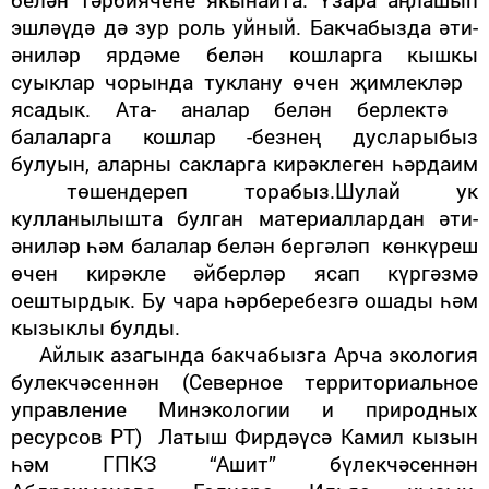
эшләүдә дә зур роль уйный. Бакчабызда әти-
әниләр
ярдәме белән кошларга кышкы
суыклар чорында туклану өчен җимлекләр
ясадык. Ата- аналар белән берлектә
балаларга кошлар -безнең дусларыбыз
булуын, аларны сакларга кирәклеген һәрдаим
төшендереп торабыз.Шулай ук
кулланылышта булган материаллардан әти-
әниләр һәм балалар белән бергәләп көнкүреш
өчен кирәкле әйберләр ясап күргәзмә
оештырдык. Бу чара һәрберебезгә ошады һәм
кызыклы булды.
Айлык азагында бакчабызга Арча экология
булекчәсеннән (Северное территориальное
управление Минэкологии и природных
ресурсов РТ) Латыш Фирдәүсә Камил кызын
һәм ГПКЗ “Ашит” бүлекчәсеннән