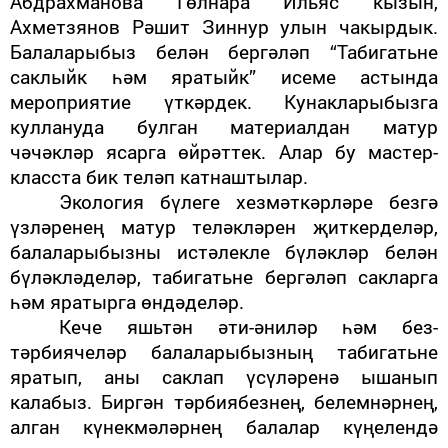
Абдрахманова Гөлнара Ильяс кызын,
Ахметзянов Рәшит Зиннур улын чакырдык.
Балаларыбыз белән бергәләп “Табигатьне
саклыйк һәм яратыйк” исеме астында
мероприятие үткәрдек. Кунакларыбызга
куллануда булган материалдан матур
чәчәкләр ясарга өйрәттек. Алар бу мастер-
класста бик теләп катнаштылар.
Экология бүлеге хезмәткәрләре безгә
үзләренең матур теләкләрен җиткерделәр,
балаларыбызны истәлекле бүләкләр белән
бүләкләделәр, табигатьне бергәләп сакларга
һәм яратырга өндәделәр.
Кече яшьтән әти-әниләр һәм без-
тәрбиячеләр балаларыбызның табигатьне
яратып, аны саклап үсүләренә ышанып
калабыз. Биргән тәрбиябезнең, белемнәрнең,
алган күнекмәләрнең балалар күңелендә