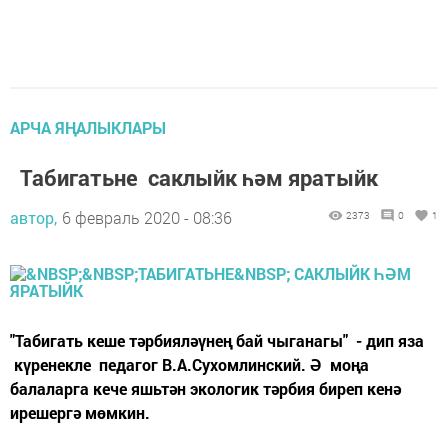
АРЧА ЯҢАЛЫКЛАРЫ
Табигатьне саклыйк һәм яратыйк
автор,
6 февраль 2020 - 08:36
2373
0
1
"Табигать кеше тәрбияләүнең бай чыганагы" - дип яза
күренекле педагог В.А.Сухомлинский. Ә моңа
балаларга кече яшьтән экологик тәрбия биреп кенә
ирешергә мөмкин.