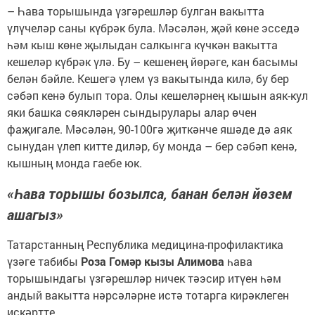
– Һава торышында үзгәрешләр булган вакытта
үлүчеләр саны күбрәк була. Мәсәлән, җәй көне эсседә
һәм кыш көне җылыдан салкынга күчкән вакытта
кешеләр күбрәк үлә. Бу – кешенең йөрәге, кан басымы
белән бәйле. Кешегә үлем үз вакытында килә, бу бер
сәбәп кенә булып тора. Олы кешеләрнең кышын аяк-кул
яки башка сөякләрен сындырулары алар өчен
фаҗигале. Мәсәлән, 90-100гә җиткәнче яшәде дә аяк
сынудан үлеп китте диләр, бу монда – бер сәбәп кенә,
кышның монда гаебе юк.
«Һава торышы бозылса, банан белән йөзем
ашагыз»
Татарстанның Республика медицина-профилактика
үзәге табибы
Роза Гомәр кызы Алимова
һава
торышындагы үзгәрешләр ничек тәэсир итүен һәм
андый вакытта нәрсәләрне истә тотарга кирәклеген
искәртте.