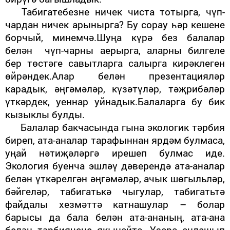
Табигатебезне ничек чиста тотырга, чүп-
чардан ничек арынырга? Бу сорау һәр кешене
борчый, минемчә.Шуңа күрә без балалар
белән чүп-чарны аерырга, аларны билгеле
бер төстәге савытларга салырга кирәклеген
өйрәндек.Алар белән презентацияләр
карадык, әңгәмәләр, күзәтүләр, тәҗрибәләр
үткәрдек, уеннар уйнадык.Балаларга бу бик
кызыклы булды.
Балалар бакчасында гына экологик тәрбия
биреп, ата-аналар тарафыннан ярдәм булмаса,
уңай нәтиҗәләргә ирешеп булмас иде.
Экология буенча эшләү дәверендә ата-аналар
белән үткәрелгән әңгәмәләр, ачык шөгыльләр,
бәйгеләр, табигатькә чыгулар, табигатьтә
файдалы хезмәттә катнашулар – болар
барысы да бала белән ата-ананың, ата-ана
белән тәрбиячене якынайта. Үзара аңлашып