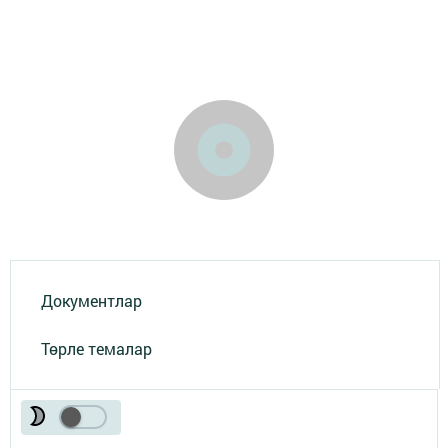
Документлар
Төрле темалар