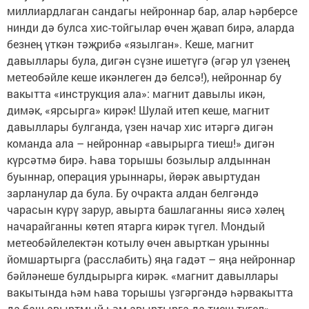
миллиардлаган сандагы нейроннар бар, алар һәрберсе
нинди дә булса хис-тойгылар өчен җавап бирә, аларда
безнең үткән тәҗрибә «язылган». Кеше, магнит
давыллары була, дигән сүзне ишетүгә (әгәр ул үзенең
метеобәйле кеше икәнлеген дә белсә!), нейроннар бу
вакытта «инструкция ала»: магнит давылы икән,
димәк, «ярсырга» кирәк! Шулай итеп кеше, магнит
давыллары булганда, үзен начар хис итәргә дигән
команда ала – нейроннар «авырырга тиеш!» дигән
күрсәтмә бирә. Һава торышы бозылыр алдыннан
буыннар, операция урыннары, йөрәк авыртудан
зарланулар да була. Бу очракта алдан белгәндә
чарасын күрү зарур, авырта башлаганны яисә хәлең
начарайганны көтеп ятарга кирәк түгел. Мондый
метеобәйлелектән котылу өчен авырткан урынны
йомшартырга (расслабить) яңа гадәт – яңа нейроннар
бәйләнеше булдырырга кирәк. «магнит давыллары
вакытында һәм һава торышы үзгәргәндә һәрвакытта
да баш авыртмый һәм авыртырга да тиеш түгел», –