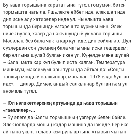
Бу һава торышына карата гына түгел, гомумән, бөтен
тормышта чагыла. Яшьлектә әйбәт иде, элек шәп иде
дип искә алу хатирәләр инде ул. Чынлыкта һава
торышында бернинди үзгәреш тә күрмим мин. Элек
ничек булса, хәзер дә нәкъ шундый ук һава торышы.
Мәсәлән, без бала чакта кар күп иде, дип сөйлиләр. Шул
сүзләрдән соң үземнең бала чагымны искә төшердем:
бер ел гына шулай булган икән ул. Күңелдә менә шулай
– бала чакта кар күп булып истә калган. Температура
минимум, максимумнары турында әйткәндә: «Соңгы
тапкыр мондый салкыннар, мәсәлән, 1978 елда булган
иде», – диләр. Димәк, андый салкыннар булган һәм ул
аномаль түгел.
– Юл һәлакәтләренең артуында да һава торышын
«гаеплиләр»...
– Бу әлеге дә баягы тормышның үзгәрүе белән бәйле.
Элек юлларда моның кадәр машина да юк иде, бер-ике
ай гына укып, теләсә кем руль артына утырып чыгып