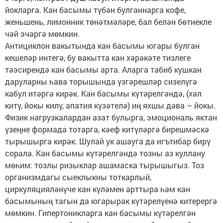
йокларга. Кан басымы түбән булганнарга кофе,
женьшень, лимонник төнәтмәләре, бал белән бөтнекле
чәй эчәргә мөмкин.
Антициклон вакытында кан басымы югары булган
кешеләр интегә, бу вакытта кан хәрәкәте тизлеге
тәэсирендә кан басымы арта. Аларга табиб кушкан
даруларны һава торышында үзгәрешләр сизелүгә
кабул итәргә кирәк. Кан басымы күтәрелгәндә, (хәл
китү, йокы килү, апатия күзәтелә) иң яхшы дәва – йокы.
Физик нагрузкалардан азат булырга, эмоциональ яктан
үзеңне формада тотарга, кәеф китүләргә бирешмәскә
тырышырга кирәк. Шулай ук ашауга да игътибар бирү
сорала. Кан басымы күтәрелгәндә тозны аз куллану
мөһим: тозлы ризыклар ашамаска тырышыгыз. Тоз
организмдагы сыеклыкны тоткарлый,
циркуляцияләнүче кан күләмен арттыра һәм кан
басымының тагын да югарырак күтәрелүенә китерергә
мөмкин. Гипертоникларга кан басымы күтәрелгән