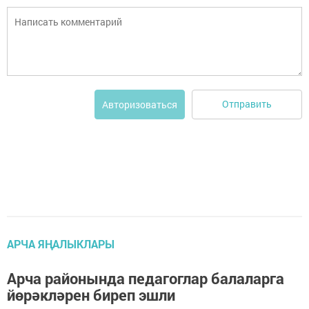
Отправить
Авторизоваться
АРЧА ЯҢАЛЫКЛАРЫ
Арча районында педагоглар балаларга
йөрәкләрен биреп эшли