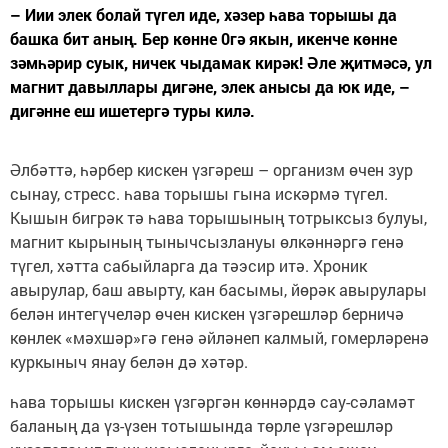
– Иии элек болай түгел иде, хәзер һава торышы да
башка бит аның. Бер көнне 0гә якын, икенче көнне
зәмһәрир суык, ничек чыдамак кирәк! Әле җитмәсә, ул
магнит давыллары дигәне, элек анысы да юк иде, –
дигәнне еш ишетергә туры килә.
Әлбәттә, һәрбер кискен үзгәреш – организм өчен зур
сынау, стресс. һава торышы гына искәрмә түгел.
Кышын бигрәк тә һава торышының тотрыксыз булуы,
магнит кырының тынычсызлануы өлкәннәргә генә
түгел, хәтта сабыйларга да тәэсир итә. Хроник
авырулар, баш авырту, кан басымы, йөрәк авырулары
белән интегүчеләр өчен кискен үзгәрешләр берничә
көнлек «мәхшәр»гә генә әйләнеп калмый, гомерләренә
куркыныч янау белән дә хәтәр.
һава торышы кискен үзгәргән көннәрдә сау-сәламәт
баланың да үз-үзен тотышында төрле үзгәрешләр