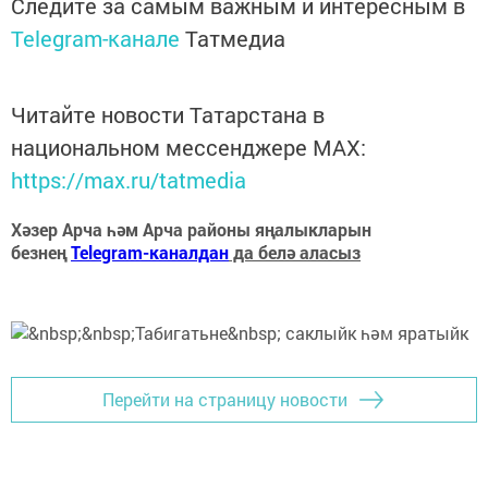
Следите за самым важным и интересным в
Telegram-канале
Татмедиа
Читайте новости Татарстана в
национальном мессенджере MАХ:
https://max.ru/tatmedia
Хәзер Арча һәм Арча районы яңалыкларын
безнең
Telegram-каналдан
да белә аласыз
Перейти на страницу новости