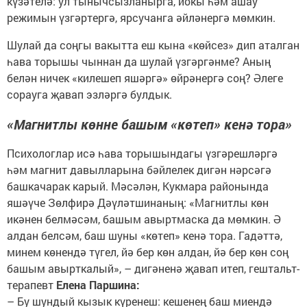
күзәтелә: ул тынычсызланырга, йокы һәм ашау
режимын үзгәртергә, ярсучанга әйләнергә мөмкин.
Шулай да соңгы вакытта еш кына «көйсез» дип аталган
һава торышы чыннан да шулай үзгәргәнме? Аның
белән ничек «килешеп яшәргә» өйрәнергә соң? Әлеге
сорауга җавап эзләргә булдык.
«Магнитлы көнне башым «көтеп» кенә тора»
Психологлар исә һава торышындагы үзгәрешләргә
һәм магнит давылларына бәйлелек дигән нәрсәгә
башкачарак карый. Мәсәлән, Кукмара районында
яшәүче Зөлфирә Дәүләтшинаның: «Магнитлы көн
икәнен белмәсәм, башым авыртмаска да мөмкин. Ә
алдан белсәм, баш шуны «көтеп» кенә тора. Гадәттә,
минем көнендә түгел, йә бер көн алдан, йә бер көн соң
башым авырткалый», – дигәненә җавап итеп, гештальт-
терапевт
Елена Паршина:
– Бу шундый кызык күренеш: кешенең баш миендә