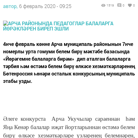
автор,
6 февраль 2020 - 09:25
1519
0
0
4нче февраль көнне Арча муниципаль районынын 7нче
номерлы урта гомуми белем бирү мәктәбе базасында
«Йөрәгемне балаларга бирәм» дип аталган балаларга
тәрбия һәм өстәмә белем бирү өлкәсе хезмәткәрләренең
Бөтенроссия һөнәри осталык конкурсының муниципаль
этабы узды.
Әлеге конкурста Арча Укучылар сараеннан һәм
Яңа Кенәр балалар иҗат йортларыннан өстәмә белем
бирү өлкәсе хезмәткәрләре үзләренең белемнәрен,