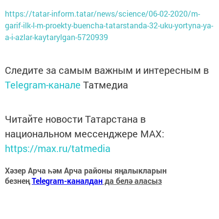
https://tatar-inform.tatar/news/science/06-02-2020/m-
garif-ilk-l-m-proekty-buencha-tatarstanda-32-uku-yortyna-ya-
a-i-azlar-kaytarylgan-5720939
Следите за самым важным и интересным в
Telegram-канале
Татмедиа
Читайте новости Татарстана в
национальном мессенджере MАХ:
https://max.ru/tatmedia
Хәзер Арча һәм Арча районы яңалыкларын
безнең
Telegram-каналдан
да белә аласыз