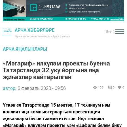
АРЧА ХӘБӘРЛӘРЕ
16+
"Арча хәбәрләре" газетасы - Арча районы
АРЧА ЯҢАЛЫКЛАРЫ
«Мәгариф» илкүләм проекты буенча
Татарстанда 32 уку йортына яңа
җиһазлар кайтарылган
автор,
6 февраль 2020 - 09:56
1651
0
0
Үткән ел Татарстанда 15 мәктәп, 17 техникум һәм
көллият яңа компьютерлар һәм презентация
җиһазлары белән тәэмин ителгән. Яңа техника
«Мәгариф» илкүләм проекты һәм «Цифрлы белем бирү