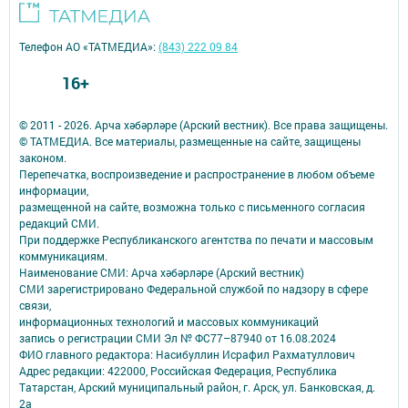
Телефон АО «ТАТМЕДИА»:
(843) 222 09 84
16+
© 2011 - 2026. Арча хәбәрләре (Арский вестник). Все права защищены.
© ТАТМЕДИА. Все материалы, размещенные на сайте, защищены
законом.
Перепечатка, воспроизведение и распространение в любом объеме
информации,
размещенной на сайте, возможна только с письменного согласия
редакций СМИ.
При поддержке Республиканского агентства по печати и массовым
коммуникациям.
Наименование СМИ: Арча хәбәрләре (Арский вестник)
СМИ зарегистрировано Федеральной службой по надзору в сфере
связи,
информационных технологий и массовых коммуникаций
запись о регистрации СМИ Эл № ФС77–87940 от 16.08.2024
ФИО главного редактора: Насибуллин Исрафил Рахматуллович
Адрес редакции: 422000, Российская Федерация, Республика
Татарстан, Арский муниципальный район, г. Арск, ул. Банковская, д.
2а