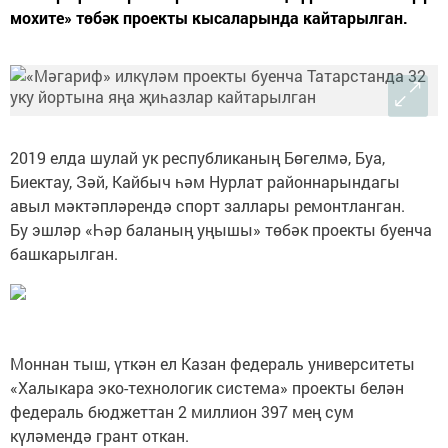
мохите» төбәк проекты кысаларында кайтарылган.
2019 елда шулай ук республиканың Бөгелмә, Буа,
Биектау, Зәй, Кайбыч һәм Нурлат районнарындагы
авыл мәктәпләрендә спорт заллары ремонтланган.
Бу эшләр «Һәр баланың уңышы» төбәк проекты буенча
башкарылган.
Моннан тыш, үткән ел Казан федераль университеты
«Халыкара эко-технологик система» проекты белән
федераль бюджеттан 2 миллион 397 мең сум
күләмендә грант откан.