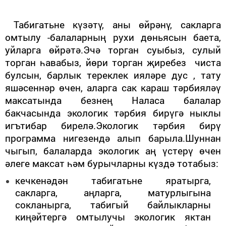
Табигатьне күзәтү, аны өйрәнү, сакларга
омтылу -балаларның рухи дөньясын баета,
уйларга өйрәтә.Эчә торган суыбыз, сулый
торган һавабыз, йөри торган җиребез чиста
булсын, барлык тереклек ияләре дус , тату
яшәсеннәр өчен, аларга сак караш тәрбияләү
максатында безнең Наласа балалар
бакчасында экологик тәрбия бирүгә ныклы
игътибар бирелә.Экологик тәрбия бирү
программа нигезендә алып барыла.
Шуннан
чыгып, балаларда экологик аң үстерү өчен
әлеге максат һәм бурычларны күздә тотабыз:
кечкенәдән табигатьне яратырга,
сакларга, аңларга, матурлыгына
сокланырга, табигый байлыкларны
киңәйтергә омтылучы экологик яктан