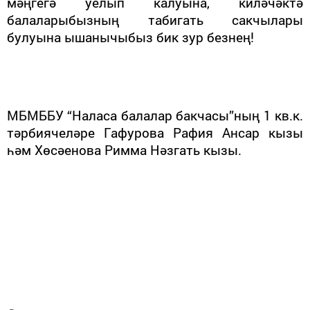
мәңгегә уелып калуына, киләчәктә
балаларыбызның табигать сакчылары
булуына ышанычыбыз бик зур безнең!
МБМББУ “Наласа балалар бакчасы”ның 1 кв.к.
тәрбиячеләре Гафурова Рафия Ансар кызы
һәм Хөсәенова Римма Нәзгать кызы.