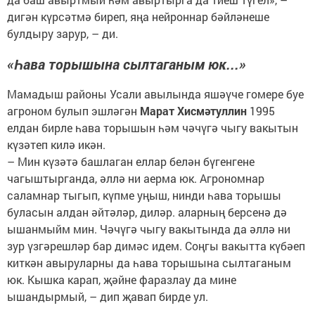
дигән күрсәтмә биреп, яңа нейроннар бәйләнеше
булдыру зарур, – ди.
«Һава торышына сылтаганым юк...»
Мамадыш районы Усали авылында яшәүче гомере буе
агроном булып эшләгән
Марат Хисмәтуллин
1995
елдан бирле һава торышын һәм чәчүгә чыгу вакытын
күзәтеп килә икән.
– Мин күзәтә башлаган еллар белән бүгенгене
чагыштырганда, әллә ни аерма юк. Агрономнар
саламнар тыгып, күпме уңыш, нинди һава торышы
буласын алдан әйтәләр, диләр. аларның берсенә дә
ышанмыйм мин. Чәчүгә чыгу вакытында да әллә ни
зур үзгәрешләр бар димәс идем. Соңгы вакытта күбәеп
киткән авыруларны да һава торышына сылтаганым
юк. Кышка карап, җәйне фаразлау да мине
ышандырмый, – дип җавап бирде ул.