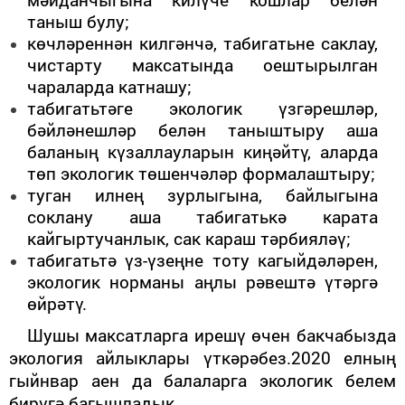
таныш булу;
көчләреннән килгәнчә, табигатьне саклау,
чистарту максатында оештырылган
чараларда катнашу;
табигатьтәге экологик үзгәрешләр,
бәйләнешләр белән таныштыру аша
баланың күзаллауларын киңәйтү, аларда
төп экологик төшенчәләр формалаштыру;
туган илнең зурлыгына, байлыгына
соклану аша табигатькә карата
кайгыртучанлык, сак караш тәрбияләү;
табигатьтә үз-үзеңне тоту кагыйдәләрен,
экологик норманы аңлы рәвештә үтәргә
өйрәтү.
Шушы максатларга ирешү өчен бакчабызда
экология айлыклары үткәрәбез.2020 елның
гыйнвар аен да балаларга экологик белем
бирүгә багышладык.