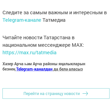
Следите за самым важным и интересным в
Telegram-канале
Татмедиа
Читайте новости Татарстана в
национальном мессенджере MАХ:
https://max.ru/tatmedia
Хәзер Арча һәм Арча районы яңалыкларын
безнең
Telegram-каналдан
да белә аласыз
Перейти на страницу новости