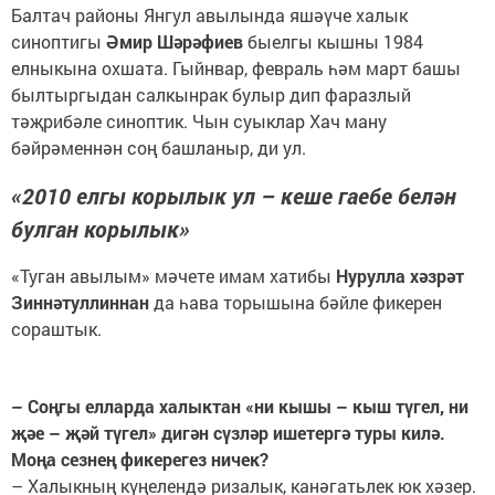
Балтач районы Янгул авылында яшәүче халык
синоптигы
Әмир Шәрәфиев
быелгы кышны 1984
елныкына охшата. Гыйнвар, февраль һәм март башы
былтыргыдан салкынрак булыр дип фаразлый
тәҗрибәле синоптик. Чын суыклар Хач ману
бәйрәменнән соң башланыр, ди ул.
«2010 елгы корылык ул – кеше гаебе белән
булган корылык»
«Туган авылым» мәчете имам хатибы
Нурулла хәзрәт
Зиннәтуллиннан
да һава торышына бәйле фикерен
сораштык.
– Соңгы елларда халыктан «ни кышы – кыш түгел, ни
җәе – җәй түгел» дигән сүзләр ишетергә туры килә.
Моңа сезнең фикерегез ничек?
– Халыкның күңелендә ризалык, канәгатьлек юк хәзер.