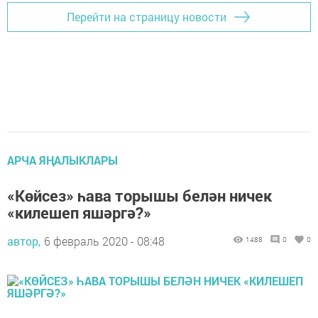
Перейти на страницу новости
АРЧА ЯҢАЛЫКЛАРЫ
«Көйсез» һава торышы белән ничек
«килешеп яшәргә?»
автор,
6 февраль 2020 - 08:48
1488
0
0