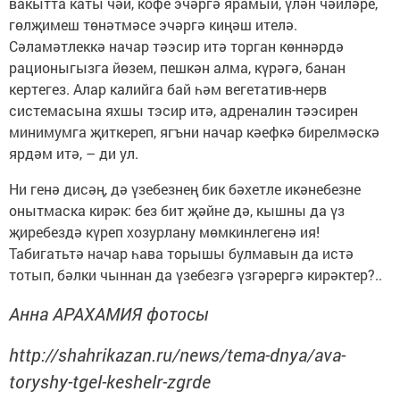
вакытта каты чәй, кофе эчәргә ярамый, үлән чәйләре,
гөлҗимеш төнәтмәсе эчәргә киңәш ителә.
Сәламәтлеккә начар тәэсир итә торган көннәрдә
рационыгызга йөзем, пешкән алма, күрәгә, банан
кертегез. Алар калийга бай һәм вегетатив-нерв
системасына яхшы тэсир итә, адреналин тәэсирен
минимумга җиткереп, ягъни начар кәефкә бирелмәскә
ярдәм итә, – ди ул.
Ни генә дисәң, дә үзебезнең бик бәхетле икәнебезне
онытмаска кирәк: без бит җәйне дә, кышны да үз
җиребездә күреп хозурлану мөмкинлегенә ия!
Табигатьтә начар һава торышы булмавын да истә
тотып, бәлки чыннан да үзебезгә үзгәрергә кирәктер?..
Анна АРАХАМИЯ фотосы
http://shahrikazan.ru/news/tema-dnya/ava-
toryshy-tgel-keshelr-zgrde