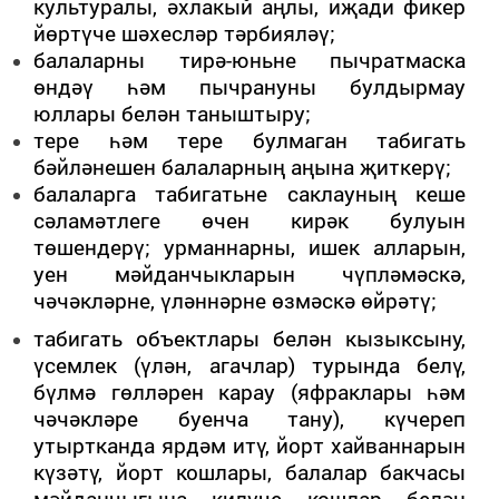
культуралы, әхлакый аңлы, иҗади фикер
йөртүче шәхесләр тәрбияләү;
балаларны тирә-юньне пычратмаска
өндәү һәм пычрануны булдырмау
юллары белән таныштыру;
тере һәм тере булмаган табигать
бәйләнешен балаларның аңына җиткерү;
балаларга табигатьне саклауның кеше
сәламәтлеге өчен кирәк булуын
төшендерү; урманнарны, ишек алларын,
уен мәйданчыкларын чүпләмәскә,
чәчәкләрне, үләннәрне өзмәскә өйрәтү;
табигать объектлары белән кызыксыну,
үсемлек (үлән, агачлар) турында белү,
бүлмә гөлләрен карау (яфраклары һәм
чәчәкләре буенча тану), күчереп
утыртканда ярдәм итү, йорт хайваннарын
күзәтү, йорт кошлары, балалар бакчасы
мәйданчыгына килүче кошлар белән