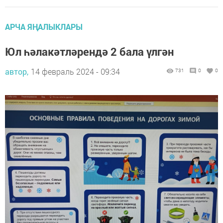
АРЧА ЯҢАЛЫКЛАРЫ
Юл һәлакәтләрендә 2 бала үлгән
автор,
14 февраль 2024 - 09:34
731
0
0