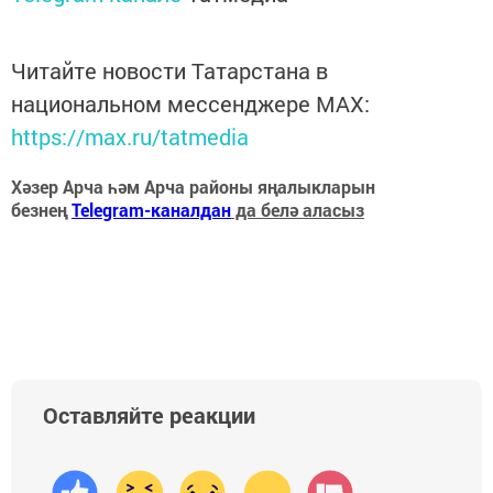
Читайте новости Татарстана в
национальном мессенджере MАХ:
https://max.ru/tatmedia
Хәзер Арча һәм Арча районы яңалыкларын
безнең
Telegram-каналдан
да белә аласыз
Оставляйте реакции