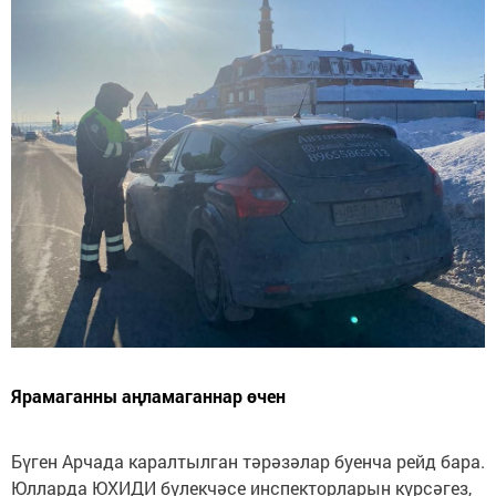
Ярамаганны аңламаганнар өчен
Бүген Арчада каралтылган тәрәзәлар буенча рейд бара.
Юлларда ЮХИДИ бүлекчәсе инспекторларын күрсәгез,