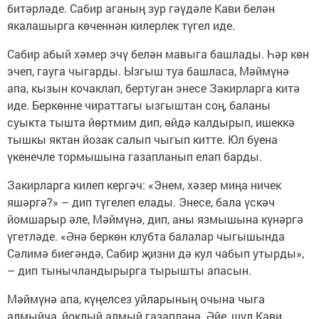
битәрләде. Сабир аганың зур гәүдәле Кави белән
якалашырга көченнән килерлек түгел иде.
Сабир абый хәмер эчү белән мавыга башлады. Һәр көн
эчеп, гауга чыгарды. Ызгыш туа башласа, Мәймүнә
апа, кызын кочаклап, бертуган энесе Закирларга китә
иде. Беркөнне чираттагы ызгыштан соң, баланы
суыкта тышта йөртмим дип, өйдә калдырып, ишеккә
тышкы яктан йозак салып чыгып китте. Юл буена
үкенечле тормышына газапланып елап барды.
Закирларга килеп кергәч: «Энем, хәзер миңа ничек
яшәргә?» – дип түгелеп елады. Энесе, бала үскәч
йомшарыр әле, Мәймүнә, дип, аны язмышына күнәргә
үгетләде. «Әнә беркөн клубта балалар чыгышында
Сәлимә биегәндә, Сабир җизни дә кул чабып утырды»,
– дип тынычландырырга тырышты апасын.
Мәймүнә апа, күңелсез уйларының очына чыга
алмыйча, йоклый алмый газаплана. Әйе, шул Кави