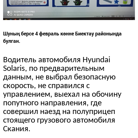
Шуның берсе 4 февраль көнне Биектау районында
булган.
Водитель автомобиля
Hyundai
Solaris
, по предварительным
данным, не
выбрал безопасную
скорость, не справился с
управлением, выехал на обочину
попутного направления, где
совершил наезд на полуприцеп
стоящего грузового автомобиля
Скания
.