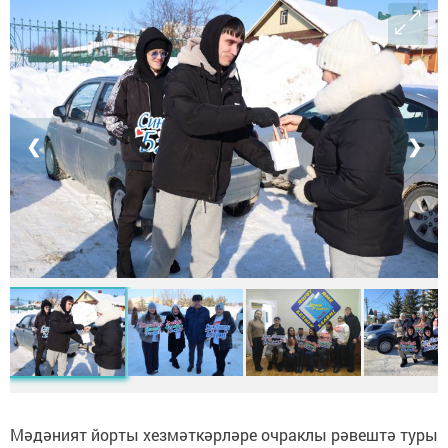
❮
❯
Мәдәният йорты хезмәткәрләре очраклы рәвештә туры