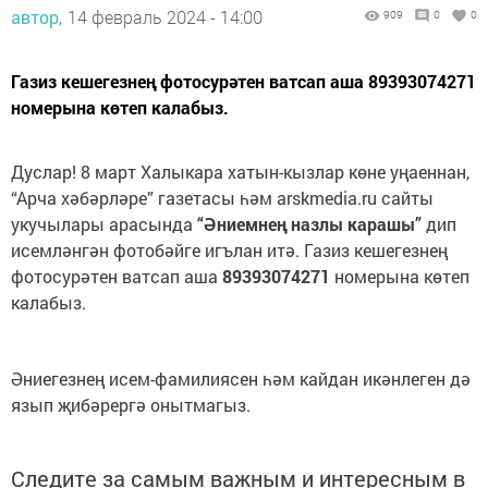
автор,
14 февраль 2024 - 14:00
909
0
0
Газиз кешегезнең фотосурәтен ватсап аша 89393074271
номерына көтеп калабыз.
Дуслар! 8 март Халыкара хатын-кызлар көне уңаеннан,
“Арча хәбәрләре” газетасы һәм arskmedia.ru сайты
укучылары арасында
“Әниемнең назлы карашы”
дип
исемләнгән фотобәйге игълан итә. Газиз кешегезнең
фотосурәтен ватсап аша
89393074271
номерына көтеп
калабыз.
Әниегезнең исем-фамилиясен һәм кайдан икәнлеген дә
язып җибәрергә онытмагыз.
Следите за самым важным и интересным в