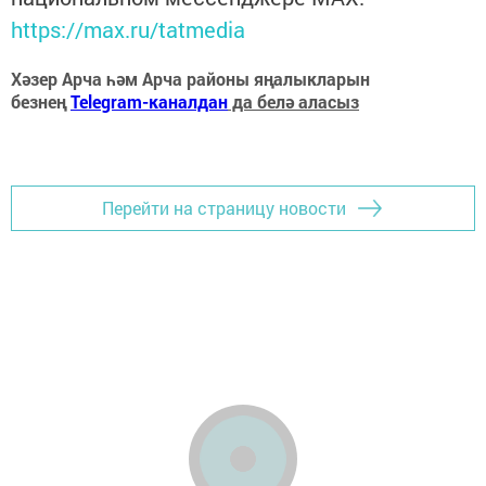
https://max.ru/tatmedia
Хәзер Арча һәм Арча районы яңалыкларын
безнең
Telegram-каналдан
да белә аласыз
Перейти на страницу новости