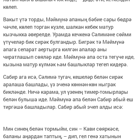
көлеп.
Вакыт үтә торды, Мәймүнә апаның бәбие сары бөдрә
чәчле, көлеп торган күзле, шалкан кебек матур
кызчыкка әверелде. Урамда кечкенә Сәлимәне сөйми
үтүчеләр бик сирәк булгандыр. Бигрәк тә Мәймүнә
апага сепарат аертырга килгән апалар аны
чиратлашып сөяләр иде. Мәймүнә апа оста тегүче иде,
кызына матур күлмәк һәм башлыклар тегеп кидерә.
Сабир ага исә, Сәлимә тугач, кешеләр белән сирәк
аралаша башлады, үз эченә көннән-көн ныграк
бикләнде. Ничә карама, ул үзенең тимер-томырлары
белән булыша иде. Мәймүнә апа белән Сабир абый еш
тиргәшә башладылар. Сабир абый эчеп алды исә:
Мин синең белән тормыйм, син – Кави сөяркәсе,
баланы аңардан таптың, – дип, гел генә хатынын