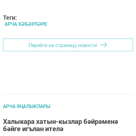
Теги:
АРЧА ХӘБӘРЛӘРЕ
Перейти на страницу новости
АРЧА ЯҢАЛЫКЛАРЫ
Халыкара хатын-кызлар бәйрәменә
бәйге игълан ителә