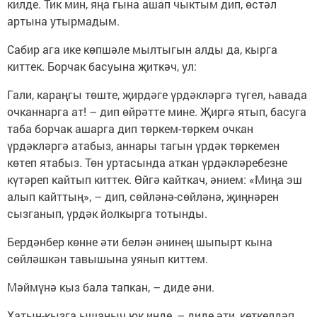
килде. Тик мин, яңа гына ашап чыктым дип, өстәл
артына утырмадым.
Сабир ага ике көпшәле мылтыгын алды да, кырга
киттек. Борчак басуына җиткәч, ул:
Гали, караңгы төште, җирдәге үрдәкләргә түгел, һавада
очканнарга ат! – дип өйрәтте мине. Җиргә ятып, басуга
таба борчак ашарга дип төркем-төркем очкан
үрдәкләргә атабыз, аннары тагын үрдәк төркемен
көтеп ятабыз. Төн уртасында аткан үрдәкләребезне
күтәреп кайтып киттек. Өйгә кайткач, әнием: «Миңа эш
алып кайттың», – дип, сөйләнә-сөйләнә, җиңнәрен
сызганып, үрдәк йолкырга тотынды.
Бердәнбер көнне әти белән әнинең шыпырт кына
сөйләшкән тавышына уянып киттем.
Мәймүнә кыз бала тапкан, – диде әни.
Хатын-кызга ышаныч юк инде, – диде әти, кеткелдәп