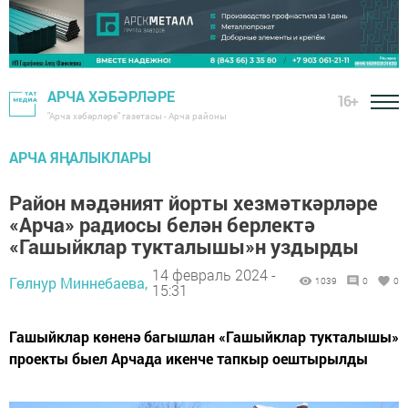
АРЧА ХӘБӘРЛӘРЕ
16+
"Арча хәбәрләре" газетасы - Арча районы
АРЧА ЯҢАЛЫКЛАРЫ
Район мәдәният йорты хезмәткәрләре
«Арча» радиосы белән берлектә
«Гашыйклар тукталышы»н уздырды
14 февраль 2024 -
Гөлнур Миннебаева,
1039
0
0
15:31
Гашыйклар көненә багышлан «Гашыйклар тукталышы»
проекты быел Арчада икенче тапкыр оештырылды