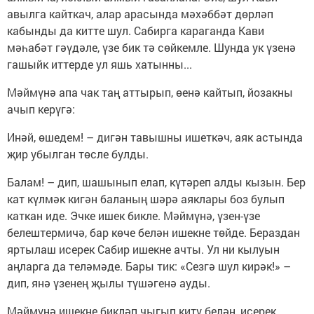
авылга кайткач, алар арасында мәхәббәт дөрләп
кабынды да китте шул. Сабирга караганда Кави
мәһабәт гәүдәле, үзе бик тә сөйкемле. Шунда ук үзенә
гашыйк иттерде ул яшь хатынны...
Мәймүнә апа чак таң аттырып, өенә кайтып, йозакны
ачып керүгә:
Инәй, өшедем! – дигән тавышны ишеткәч, аяк астында
җир убылган төсле булды.
Балам! – дип, шашынып елап, күтәреп алды кызын. Бер
кат күлмәк кигән баланың шәрә аяклары боз булып
каткан иде. Эчке ишек бикле. Мәймүнә, үзен-үзе
белештермичә, бар көче белән ишекне төйде. Бераздан
яртылаш исерек Сабир ишекне ачты. Ул ни кылуын
аңларга да теләмәде. Бары тик: «Сезгә шул кирәк!» –
дип, янә үзенең җылы түшәгенә ауды.
Мәймүнә ишекне бикләп чыгып китү белән, исерек