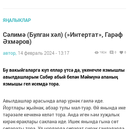
ЯҢАЛЫКЛАР
Сәлимә (Булган хәл) (»Интертат», Гарәф
Әхмәров)
автор,
14 февраль 2024 - 13:17
1924
0
0
Бу вакыйгаларга күп еллар үтсә дә, үкенечле язмышлы
авылдашларым Сабир абый белән Мәймүнә апаның
язмышы гел исемдә тора.
Авылдашлар арасында алар үрнәк гаилә иде.
Йортлары җыйнак, абзар тулы мал-туар. Өй янында ике
тәрәзәле кечкенә келәт тора. Анда иген һәм хуҗалык
кирәк-яраклары саклана иде. Ишек янында гына сөт
сепараты тора. Ул чорларда сепарат сирәк гаиләләрдә