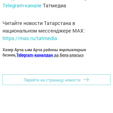
Telegram-канале
Татмедиа
Читайте новости Татарстана в
национальном мессенджере MАХ:
https://max.ru/tatmedia
Хәзер Арча һәм Арча районы яңалыкларын
безнең
Telegram-каналдан
да белә аласыз
Перейти на страницу новости