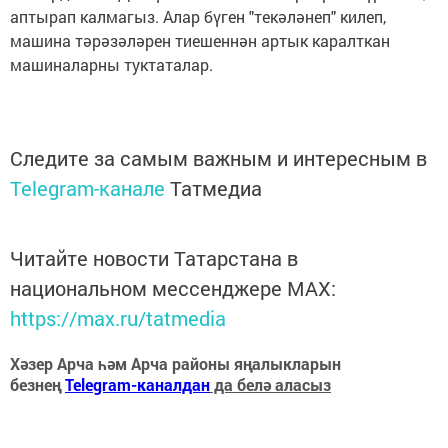
аптырап калмагыз. Алар бүген "текәләнеп" килеп,
машина тәрәзәләрен тиешеннән артык каралткан
машиналарны туктаталар.
Следите за самым важным и интересным в
Telegram-канале
Татмедиа
Читайте новости Татарстана в
национальном мессенджере MАХ:
https://max.ru/tatmedia
Хәзер Арча һәм Арча районы яңалыкларын
безнең
Telegram-каналдан
да белә аласыз