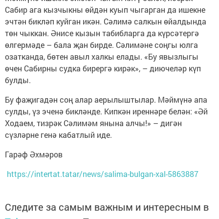
Сабир ага кызчыкны өйдән куып чыгарган да ишекне
эчтән бикләп куйган икән. Сәлимә салкын өйалдында
төн чыккан. Әнисе кызын табибларга да күрсәтергә
өлгермәде – бала җан бирде. Сәлимәне соңгы юлга
озатканда, бөтен авыл халкы елады. «Бу явызлыгы
өчен Сабирны судка бирергә кирәк», – диючеләр күп
булды.
Бу фаҗигадән соң алар аерылыштылар. Мәймүнә апа
сулды, үз эченә бикләнде. Кипкән иреннәре белән: «Әй
Ходаем, тизрәк Сәлимәм янына алчы!» – дигән
сүзләрне генә кабатлый иде.
Гарәф Әхмәров
https://intertat.tatar/news/salima-bulgan-xal-5863887
Следите за самым важным и интересным в