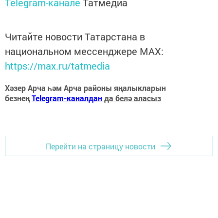
Telegram-канале
Татмедиа
Читайте новости Татарстана в
национальном мессенджере MАХ:
https://max.ru/tatmedia
Хәзер Арча һәм Арча районы яңалыкларын
безнең
Telegram-каналдан
да белә аласыз
Перейти на страницу новости