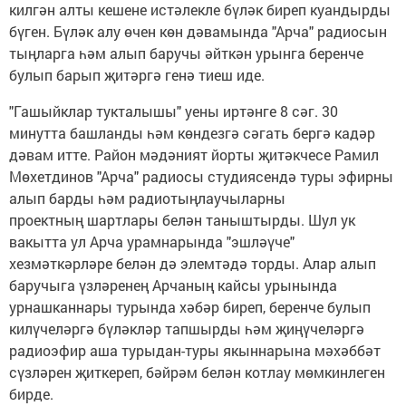
килгән алты кешене истәлекле бүләк биреп куандырды
бүген. Бүләк алу өчен көн дәвамында "Арча" радиосын
тыңларга һәм алып баручы әйткән урынга беренче
булып барып җитәргә генә тиеш иде.
"Гашыйклар тукталышы" уены иртәнге 8 сәг. 30
минутта башланды һәм көндезгә сәгать бергә кадәр
дәвам итте. Район мәдәният йорты җитәкчесе Рамил
Мөхетдинов "Арча" радиосы студиясендә туры эфирны
алып барды һәм радиотыңлаучыларны
проектның шартлары белән таныштырды. Шул ук
вакытта ул Арча урамнарында "эшләүче"
хезмәткәрләре белән дә элемтәдә торды. Алар алып
баручыга үзләренең Арчаның кайсы урынында
урнашканнары турында хәбәр биреп, беренче булып
килүчеләргә бүләкләр тапшырды һәм җиңүчеләргә
радиоэфир аша турыдан-туры якыннарына мәхәббәт
сүзләрен җиткереп, бәйрәм белән котлау мөмкинлеген
бирде.