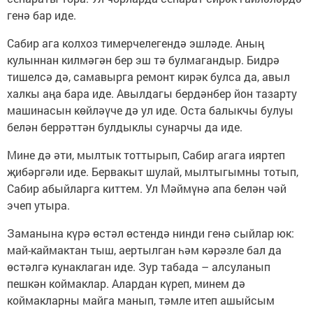
генә бар иде.
Сабир ага колхоз тимерчелегендә эшләде. Аның
кулыннан килмәгән бер эш тә булмагандыр. Бидрә
тишелсә дә, самавырга ремонт кирәк булса да, авыл
халкы аңа бара иде. Авылдагы бердәнбер йон тазарту
машинасын көйләүче дә ул иде. Оста балыкчы булуы
белән беррәттән булдыклы сунарчы да иде.
Мине дә әти, мылтык тоттырып, Сабир агага ияртеп
җибәргәли иде. Бервакыт шулай, мылтыгымны тотып,
Сабир абыйларга киттем. Ул Мәймүнә апа белән чәй
эчеп утыра.
Заманына күрә өстәл өстендә нинди генә сыйлар юк:
май-каймактан тыш, аертылган һәм кәрәзле бал да
өстәлгә кунаклаган иде. Зур табада – алсуланып
пешкән коймаклар. Алардан күреп, минем дә
коймакларны майга манып, тәмле итеп ашыйсым