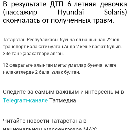
В
результате ДТП 6-летняя девочка
(пассажир
Hyundai Solaris
)
скончалась от полученных
травм.
Татарстан Республикасы буенча ел башыннан 22 юл-
транспорт һәлакәте булган.Анда 2 кеше вафат булып,
23е тән җәрәхәтләре алган.
12 февральгә алынган мәгълүматлар буенча, әлеге
һәлакәтләрдә 2 бала һзлак булган.
Следите за самым важным и интересным в
Telegram-канале
Татмедиа
Читайте новости Татарстана в
национальном мессенджере MАХ: