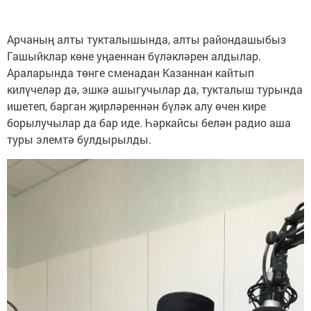
Арчаның алты тукталышында, алты райондашыбыз
Гашыйклар көне уңаеннан бүләкләрен алдылар.
Араларында төнге сменадан Казаннан кайтып
килүчеләр дә, эшкә ашыгучылар да, тукталыш турында
ишетеп, барган җирләреннән бүләк алу өчен кире
борылучылар да бар иде. Һәркайсы белән радио аша
туры элемтә булдырылды.