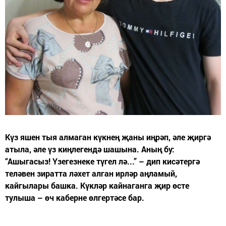
Күз яшен тыя алмаган күкнең җаны иңрәп, әле җиргә
атыла, әле үз киңлегендә шашына. Аның бу:
“Ашыгасыз! Үзегезнеке түгел лә...” – дип кисәтергә
теләвен зиратта ләхет алган ирләр аңламый,
кайгылары башка. Күкләр кайнаганга җир өсте
тулыша – өч каберне өлгертәсе бар.