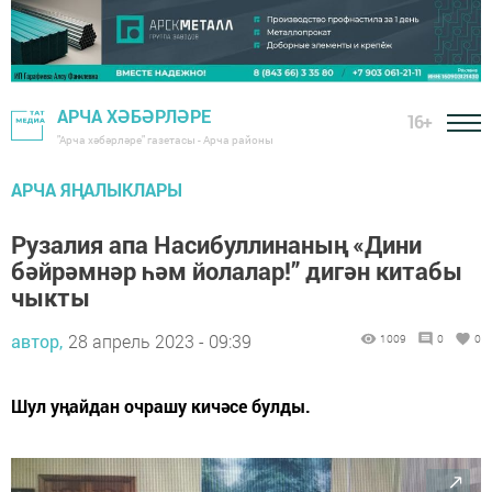
АРЧА ХӘБӘРЛӘРЕ
16+
"Арча хәбәрләре" газетасы - Арча районы
АРЧА ЯҢАЛЫКЛАРЫ
Рузалия апа Насибуллинаның «Дини
бәйрәмнәр һәм йолалар!” дигән китабы
чыкты
автор,
28 апрель 2023 - 09:39
1009
0
0
Шул уңайдан очрашу кичәсе булды.