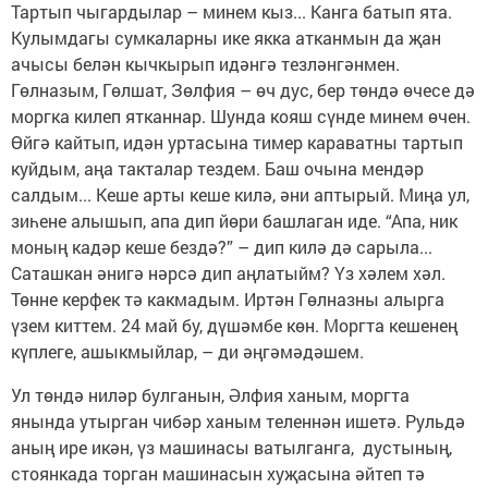
Тартып чыгардылар – минем кыз... Канга батып ята.
Кулымдагы сумкаларны ике якка атканмын да җан
ачысы белән кычкырып идәнгә тезләнгәнмен.
Гөлназым, Гөлшат, Зөлфия – өч дус, бер төндә өчесе дә
моргка килеп ятканнар. Шунда кояш сүнде минем өчен.
Өйгә кайтып, идән уртасына тимер караватны тартып
куйдым, аңа такталар тездем. Баш очына мендәр
салдым... Кеше арты кеше килә, әни аптырый. Миңа ул,
зиһене алышып, апа дип йөри башлаган иде. “Апа, ник
моның кадәр кеше бездә?” – дип килә дә сарыла...
Саташкан әнигә нәрсә дип аңлатыйм? Үз хәлем хәл.
Төнне керфек тә какмадым. Иртән Гөлназны алырга
үзем киттем. 24 май бу, дүшәмбе көн. Моргта кешенең
күплеге, ашыкмыйлар, – ди әңгәмәдәшем.
Ул төндә ниләр булганын, Әлфия ханым, моргта
янында утырган чибәр ханым теленнән ишетә. Рульдә
аның ире икән, үз машинасы ватылганга, дустының,
стоянкада торган машинасын хуҗасына әйтеп тә