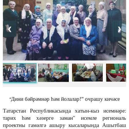
❮
❯
Дини бәйрәмнәр һәм йолалар!” очрашу кичәсе
“
Татарстан Республикасында хатын-кыз исемнәре:
тарих һәм хәзерге заман" исемле региональ
проектны гамәлгә ашыру кысаларында Ашытбаш