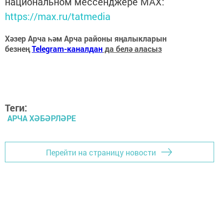
национальном мессенджере MАХ:
https://max.ru/tatmedia
Хәзер Арча һәм Арча районы яңалыкларын
безнең
Telegram-каналдан
да белә аласыз
Теги:
АРЧА ХӘБӘРЛӘРЕ
Перейти на страницу новости