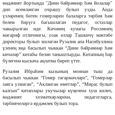
мәдәният йортында "Дини бәйрәмнәр һәм йолалар"
дип исемләнгән очрашу булып узды.
Анда
үзләренең бөтен гомерләрен балаларга тәрбия һәм
белем бирүгә багышлаган педагог, остазлар
чакырылган иде. Кичәнең кунагы Россиянең
мәгариф отличнигы, озак еллар Ташкичү мәктәбе
директоры булып эшләгән Рузалия апа Насибуллина
үзенең яңа басылып чыккан
“Дини бәйрәмнәр һәм
кичәләр”
китабы белән таныштырды. Китапның һәр
бүлегенә кыскача аңлатма биреп үтте.
Рузалия Ибраһим кызының моннан тыш да
басылып чыккан “Гомер тәгәрмәчләре”, “Гомерләр
заяга узмаган”, “Акланган өметләр”, “Мирас булып
калсын” китаплары укучылар күңеленә хуш килеп,
мәдәният хезмәткәрләренә, педагогларга,
тәрбиячеләргә ярдәмлек булып тора.