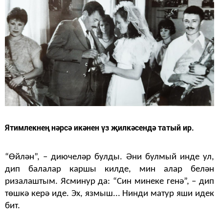
Ятимлекнең нәрсә икәнен үз җилкәсендә татый ир.
“Өйлән”, – диючеләр булды. Әни булмый инде ул,
дип балалар каршы килде, мин алар белән
ризалаштым. Ясминур да: “Син минеке генә”, – дип
төшкә керә иде. Эх, язмыш... Нинди матур яши идек
бит.