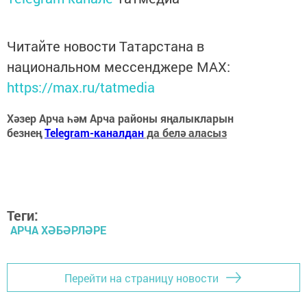
Читайте новости Татарстана в
национальном мессенджере MАХ:
https://max.ru/tatmedia
Хәзер Арча һәм Арча районы яңалыкларын
безнең
Telegram-каналдан
да белә аласыз
Теги:
АРЧА ХӘБӘРЛӘРЕ
Перейти на страницу новости