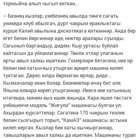
тормыйча алып чыгып киткән...
– Безнең кызлар, үзебезнең авылда төнге сәгать
уникедә клуб ябылгач, дүрт чакрым ераклыктагы
күрше Кәләй авылына дискотекага киткәннәр. Анда бер
егет белән йөргәннәр иде, никтер аралары суынды.
Сагынып баргандыр, дидем. Кыр уртасы буйлап
кайтасын да уйламаганнар. Төнлә этләр улаганын
ярты авыл халкы ишеткән. Гомерләре бетәсенә, ике ир
белән ике хатын-кыз утырган җиңел машина килеп
туктаган. Дөрес юлда йөрмәгән ярлар, диде...
Кызмачалар икән болар. Безнекеләр өчәү бит әле.
Ялына-ялвара кереп утырганнар. Икесе ике хатынның
итәгендә, минем кыз ишек янында. Кара яшел төстәге
унбишенче модель “Жигули” машинасы булган ул.
Ахырдан күрсәттеләр. Сәгатенә 170 чакрым тизлек
белән сызгырып торып, “КамАЗ” машинасы астына
килеп кергән. Кызлар бик каты кычкырганнар,
тавышларын авыл халкы да ишеткән. Машинаны турап