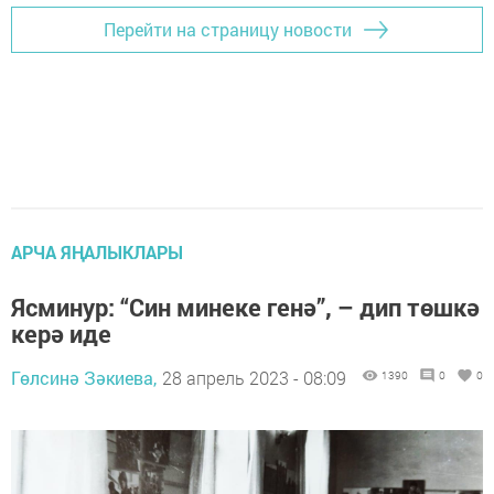
Перейти на страницу новости
АРЧА ЯҢАЛЫКЛАРЫ
Ясминур: “Син минеке генә”, – дип төшкә
керә иде
Гөлсинә Зәкиева,
28 апрель 2023 - 08:09
1390
0
0