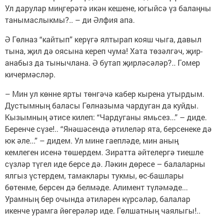
Ул дарулар миңгерәтә икән кешене, югыйсә үз балаңны
танымаслыкмы?.. – ди Әлфия апа.
Ә Гөлназ “кайтып” керүгә ялтырап кояш чыга, давыл
тына, җил дә оясына кереп чума! Хата төзәлгәч, җир-
анабыз да тынычлана. Ә бутап җирләсәләр?.. Гомер
кичермәсләр.
– Мин ул көнне ярты төнгәчә кабер кырена утырдым.
Дустымның баласы Гөлназыма чардуган да куйды.
Кызымның әтисе килеп: “Чардуганы ямьсез...” – диде.
Беренче сүзе!.. “Янәшәсендә әтилеләр ята, берсенеке дә
юк әле...” – дидем. Ул мине гаепләде, мин аның
кемлеген исенә төшердем. Зиратта әйтелергә тиешле
сүзләр түгел иде берсе дә. Ләкин дөресе – балаларны
ялгыз үстердем, тамаклары тукмы, өс-башлары
бөтенме, берсен дә белмәде. Алимент түләмәде...
Урамның бер очында әтиләрен күрсәләр, балалар
икенче урамга йөгерәләр иде. Гөлшатның чаялыгы!..