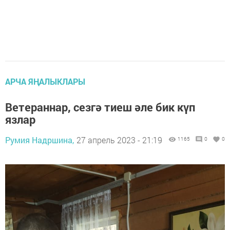
АРЧА ЯҢАЛЫКЛАРЫ
Ветераннар, сезгә тиеш әле бик күп
язлар
Румия Надршина,
27 апрель 2023 - 21:19
1165
0
0