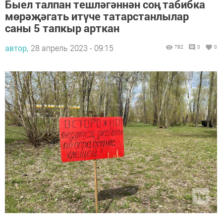
Быел талпан тешләгәннән соң табибка
мөрәҗәгать итүче татарстанлылар
саны 5 тапкыр арткан
автор,
28 апрель 2023 - 09:15
782
0
0