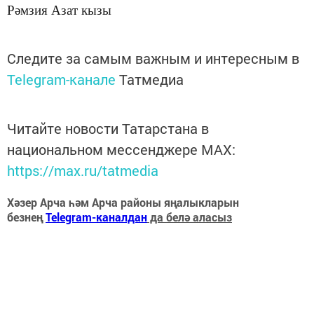
Рәмзия Азат кызы
Следите за самым важным и интересным в
Telegram-канале
Татмедиа
Читайте новости Татарстана в
национальном мессенджере MАХ:
https://max.ru/tatmedia
Хәзер Арча һәм Арча районы яңалыкларын
безнең
Telegram-каналдан
да белә аласыз