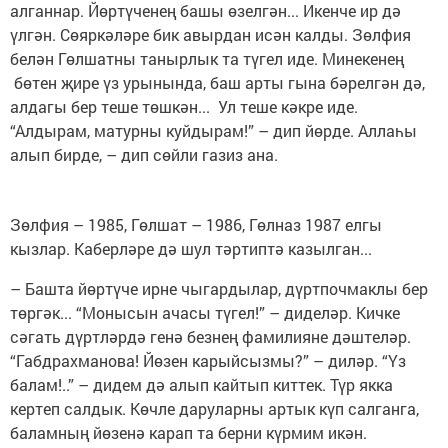
алганнар. Йөртүченең башы өзелгән... Икенче ир дә
үлгән. Сөяркәләре бик авырдан исән калды. Зөлфия
белән Гөлшатны танырлык та түгел иде. Минекенең
бөтен җире үз урынында, баш арты гына бәрелгән дә,
алдагы бер теше төшкән... Ул теше кәкре иде.
“Алдырам, матурны куйдырам!” – дип йөрде. Аллаһы
алып бирде, – дип сөйли газиз ана.
Зөлфия – 1985, Гөлшат – 1986, Гөлназ 1987 елгы
кызлар. Каберләре дә шул тәртиптә казылган...
– Башта йөртүче ирне чыгардылар, дүртпочмаклы бер
төргәк... “Монысын ачасы түгел!” – диделәр. Кичке
сәгать дүртләрдә генә безнең фамилияне дәштеләр.
“Габдрахманова! Йөзен карыйсызмы?” – диләр. “Үз
балам!..” – дидем дә алып кайтып киттек. Түр якка
кертеп салдык. Көчле даруларны артык күп салганга,
баламның йөзенә карап та берни күрмим икән.