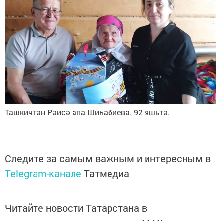
Ташкичтән Рәисә апа Шиһабиева. 92 яшьтә.
Следите за самым важным и интересным в
Telegram-канале
Татмедиа
Читайте новости Татарстана в