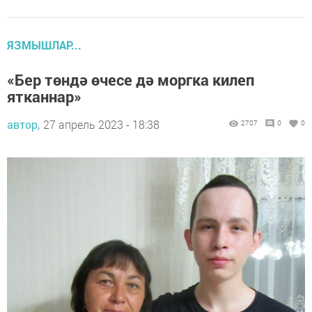
ЯЗМЫШЛАР...
«Бер төндә өчесе дә моргка килеп
ятканнар»
автор,
27 апрель 2023 - 18:38
2707
0
0