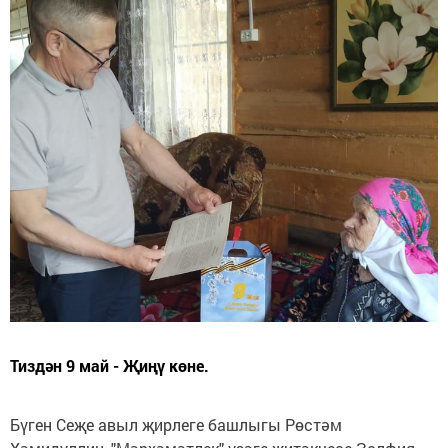
Тиздән 9 май - Җиңү көне.
Бүген Сеҗе авыл җирлеге башлыгы Рөстәм