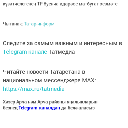
күзәтчелегенең ТР буенча идарәсе матбугат хезмәте.
Чыганак:
Татар-информ
Следите за самым важным и интересным в
Telegram-канале
Татмедиа
Читайте новости Татарстана в
национальном мессенджере MАХ:
https://max.ru/tatmedia
Хәзер Арча һәм Арча районы яңалыкларын
безнең
Telegram-каналдан
да белә аласыз