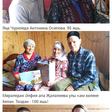
Яңа Чүриледә Антонина Осипова. 95 яшь.
Мөрәледән Әлфия апа Җәләлиева улы һәм килене
белән. Тиздән - 100 яшь!