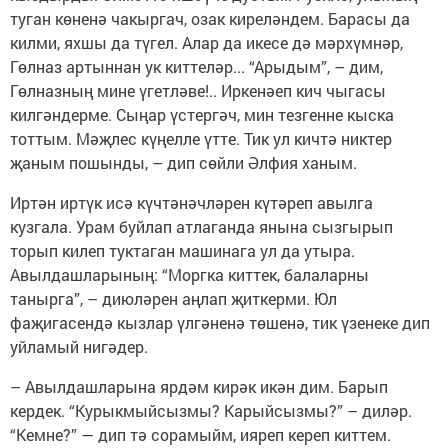
туган көненә чакыргач, озак киреләндем. Барасы да
килми, яхшы да түгел. Алар да икесе дә мәрхүмнәр,
Гөлназ артыннан ук киттеләр... “Арыдым”, – дим,
Гөлназның мине үгетләве!.. Иркенәеп кич чыгасы
килгәндерме. Сыңар үстергәч, мин тезгенне кыска
тоттым. Мәҗлес күңелле үтте. Тик ул кичтә никтер
җаным пошынды, – дип сөйли Әлфия ханым.
Иртән иртүк исә күчтәнәчләрен күтәреп авылга
кузгала. Урам буйлап атлаганда янына сызгырып
торып килеп туктаган машинага ул да утыра.
Авылдашларының: “Моргка киттек, балаларны
танырга”, – диюләрен аңлап җиткерми. Юл
фаҗигасендә кызлар үлгәненә төшенә, тик үзенеке дип
уйламый нигәдер.
– Авылдашларына ярдәм кирәк икән дим. Барып
кердек. “Курыкмыйсызмы? Карыйсызмы?” – диләр.
“Кемне?” — дип тә сорамыйм, ияреп кереп киттем.