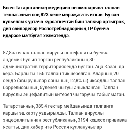
Быел Татарстанның медицина оешмаларына талпан
тешләгәннән соң 823 кеше мөрәҗәгать иткән. Бу сан
күпьеллык уртача күрсәткечтән биш тапкыр артыграк,
дип сөйләделәр Роспотребнадзорның ТР буенча
идарәсе матбугат хезмәтендә.
87,8% очрак талпан вирусы энцефалиты буенча
эндемик булып торган республиканың 30
административ территориясендә булган. Аңа Казан да
керә. Барлыгы 156 талпан тикшерелгән. Аларның 20
сендә (авыручылар санының 12,8% ы) иксодлы талпан
боррелиозының бүленеп чыгуы ачыкланган. Талпан
вируслы энцефалитын китереп чыгаручы табылмаган.
Татарстанның 385,4 гектар мәйданында талпанга
каршы эшкәртү уздырылды. Талпан вируслы
энцефалитыннан республиканың 3194 кешесе прививка
ясатты, дип хәбәр итә Россия кулланучылар