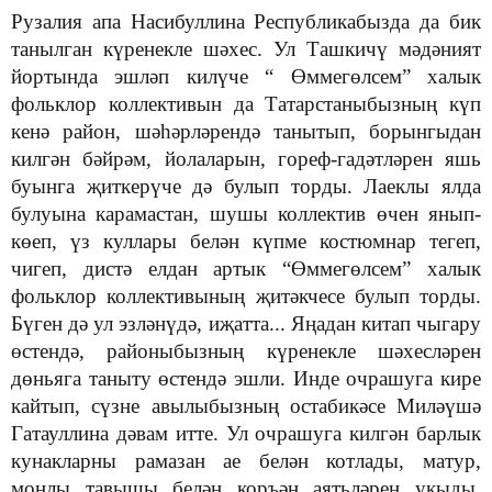
Рузалия апа Насибуллина Республикабызда да бик
танылган күренекле шәхес. Ул Ташкичү мәдәният
йортында эшләп килүче “ Өммегөлсем” халык
фольклор коллективын да Татарстаныбызның күп
кенә район, шәһәрләрендә танытып, борынгыдан
килгән бәйрәм, йолаларын, гореф-гадәтләрен яшь
буынга җиткерүче дә булып торды. Лаеклы ялда
булуына карамастан, шушы коллектив өчен янып-
көеп, үз куллары белән күпме костюмнар тегеп,
чигеп, дистә елдан артык “Өммегөлсем” халык
фольклор коллективының җитәкчесе булып торды.
Бүген дә ул эзләнүдә, иҗатта... Яңадан китап чыгару
өстендә, районыбызның күренекле шәхесләрен
дөньяга таныту өстендә эшли. Инде очрашуга кире
кайтып, сүзне авылыбызның остабикәсе Миләүшә
Гатауллина дәвам итте. Ул очрашуга килгән барлык
кунакларны рамазан ае белән котлады, матур,
моңлы тавышы белән коръән аятьләрен укыды.