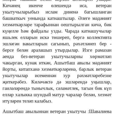
Кичәнең икенче өлешендә исә, ветеран
укытучыларыбыз ислам диненә багышланган
башваткыч уенында катнаштылар. Әлеге мәдәният
хезмәткәрләре тарафыннан оештырылган кичә, бик
күңелле һәм файдалы узды.
Чарада катнашучылар
яшьлек елларын искә төшереп, бергә коллективта
эшләгән вакытларын сагынып, рәхәтләнеп бер -
берсе белән аралашып утырдылар.
Изге рамазан
аенда без-ветеран укытучыларны хөрмәтләп
чакырган, кунак иткән, Ашытбаш авылы мәдәният
йорты, китапханә хезмәткәрләренә, барлык ветеран
укытучылар исеменнән зур рәхмәтләребезне
җиткерәбез. Киләчәктә дә эшләрендә уңышлар,
гаиләләрендә тынычлык, сәламәтлек, тагын бик күп
еллар халыкка шундый матур чаралар белән, хезмәт
итүләрен теләп калабыз.
Ашытбаш авылыннан ветеран укытучы :Шавалиева