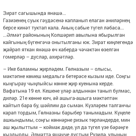
Зират сагышында янәшә...
Газизенең суык гәүдәсенә капланып елаган әниләрнең
берсе кинәт туктап кала. Аның сабые түгел ләбаса...
...Әлмәт районының Колшәрип авылына ябырылган
кайгының бүгенгәчә онытылганы юк. Зират киңлегендә
җәйрәп яткан янәшә өч кабердә чәчәктән өзелгән
гомерләр – дуслар, ахирәтләр.
– Ике баламны җирләдем. Гөлназым – олысы,
мәктәпне көмеш медальгә бетерәсе кызым иде. Соңгы
кыңгырау чыңлыйсы көнне җир куенына керде.
Вафатына 19 ел. Кешене үләр алдыннан танып булмас,
диләр. 21е көнне кич, әй ашыга-ашыга мәктәптән
кайтып бара бу, шәйлим дә сыман. Күзләрем талганчы
карап тордым, Гөлназны барыбер танымадым. Күңеле
ашкындымы, соңгы көннәрне ризык төрләндерде, мин
аш җылыттым – коймак диде, ул да түгел үзе бәрәңге
кыздырды. Әлмәттә яшәүче дустым Рузилә, улының