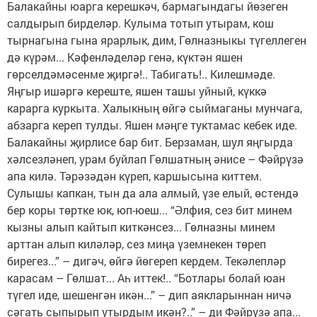
Балакайны юарга керешкәч, бармагындагы йөзеген
салдырып бирделәр. Кулыма тотып утырам, кош
тырнагына гына ярарлык, дим, Гөлназныкы түгеллеген
дә күрәм... Кәфенләделәр генә, күктән яшен
гөрселдәмәсенме җиргә!.. Табигать!.. Килешмәде.
Яңгыр ишәргә кереште, яшен ташы уйный, күккә
карарга куркыта. Халыкның өйгә сыймаганы мунчага,
абзарга кереп тулды. Яшен мәңге туктамас кебек иде.
Балакайны җирлисе бар бит. Берзаман, шул яңгырда
хәлсезләнеп, урам буйлап Гөлшатның әнисе – Фәйрүзә
апа килә. Тәрәзәдән күреп, каршысына киттем.
Сулышы капкан, тын да ала алмый, үзе елый, өстендә
бер коры төртке юк, юп-юеш... “Әлфия, сез бит минем
кызны алып кайтып киткәнсез... Гөлназны минем
арттан алып киләләр, сез миңа үземнекен төреп
бирегез...” – дигәч, өйгә йөгереп кердем. Текәлепләр
карасам – Гөлшат... Аһ иттек!.. “Ботлары болай юан
түгел иде, шешенгән икән...” – дип аякларыннан ничә
сәгать сыпырып утырдым икән?..” – ди Фәйрүзә апа...