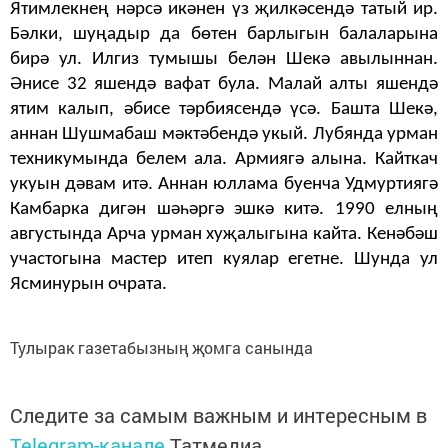
Ятимлекнең нәрсә икәнен үз җилкәсендә татый ир.
Бәлки, шуңадыр да бөтен барлыгын балаларына
бирә ул. Илгиз тумышы белән Шекә авылыннан.
Әнисе 32 яшендә вафат була. Малай алты яшендә
ятим калып, әбисе тәрбиясендә үсә. Башта Шекә,
аннан Шушмабаш мәктәбендә укый. Лубянда урман
техникумында белем ала. Армиягә алына. Кайткач
укуын дәвам итә. Аннан юллама буенча Удмуртиягә
Камбарка дигән шәһәргә эшкә китә. 1990 елның
августында Арча урман хуҗалыгына кайта. Кенәбәш
участогына мастер итеп куялар егетне. Шунда ул
Ясминурын очрата.
Тулырак газетабызның җомга санында
Следите за самым важным и интересным в
Telegram-канале
Татмедиа