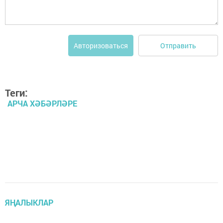
Отправить
Авторизоваться
Теги:
АРЧА ХӘБӘРЛӘРЕ
ЯҢАЛЫКЛАР