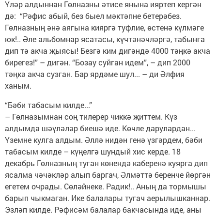
Үләр алдыннан Гөлназны әтисе янына ияртеп кергән
дә: “Рәфис абый, без быел мәктәпне бетерәбез.
Гөлназның әнә аягына кияргә туфлие, өстенә күлмәге
юк!.. Әле альбомнар ясатасы, күчтәнәчләргә, табынга
дип тә акча җыясы! Безгә ким дигәндә 4000 тәңкә акча
бирегез!” – дигән. “Бозау суйган идем”, – дип 2000
тәңкә акча сузган. Бар ярдәме шул... – ди Әлфия
ханым.
“Бәби табасым килде...”
– Гөлназымнан соң тилерер чиккә җиттем. Күз
алдымда шәүләләр биешә иде. Көчле дарулардан...
Үземне кулга алдым. Әллә нидән генә үзгәрдем, бәби
табасым килде – күңелгә шундый хис керде. 18
декабрь Гөлназның туган көнендә каберенә куярга дип
ясалма чәчәкләр алып баргач, Әлмәттә беренче йөргән
егетем очрады. Сөләйнеке. Радик!.. Аның да тормышы
барып чыкмаган. Ике балалары тугач аерылышканнар.
Эзләп килде. Рәфисәм балалар бакчасында иде, аны