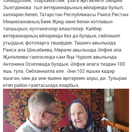
Хәмидуллин, "Мәрхәмәтлек" үзәге җитәкчесе Зөлфия
Зыятдинова тыл ветераннарының өйләрендә булып,
хәлләрен белеп, Татарстан Республикасы Рәисе Рөстәм
Миңнехановның Бөек Җиңү көне белән котлавын
тапшырып, күчтәнәчләр өләштеләр. Кайбер
ветераннарның өйләрендә без дә булдык, сөйләшеп
утырдык, фотоларга төшердек. Ташкич авылында
Рәисә апа Шиһабиева, Мөрәле авылында Әлфия апа
Җәләлиева гаилзсендә һәм Яңа Чүриле авылында
Антонина Осиповада булдык. Әлфия апага тиздән 100
яшь тула. Сөбханналла әле. Әни 102 яшькә кадәр
яшәгән, мин дә әни яшенә җитәрмен ахры, ди. Тулырак
итеп район газетасында язарбыз.