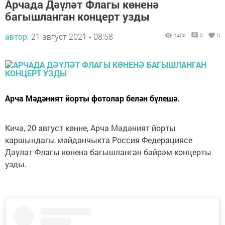
Арчада Дәүләт Флагы көненә
багышланган концерт узды
автор,
21 август 2021 - 08:58
1406
0
0
Арча Мәдәният йорты фотолар белән бүлешә.
Кичә, 20 август көнне, Арча Мәдәният йорты
каршындагы мәйданчыкта Россия Федерациясе
Дәүләт Флагы көненә багышланган бәйрәм концерты
узды.