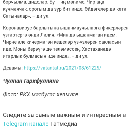
борчылма, диделәр. Бу – иң мөһиме. Чир аңа
күчмәячәк, срогым да зур бит инде. Өйдәгеләр дә көтә.
Сагыналар», – ди ул.
Коронавирус барлыгына ышанмаучыларга фикерләрен
үзгәртергә өнди Лилия. «Мин дә ышанмаган идем.
Чирне әле кичермәгән кешеләр үз-үзләрен сакласын
иде. Моны берәүгә дә теләмәссең. Хастаханәдә
ятарлык булмасын иде инде», − ди ул.
Девамы:
https://vatantat.ru/2021/08/61225/
Чулпан Гарифуллина
Фото: РКХ матбугат хезмәте
Следите за самым важным и интересным в
Telegram-канале
Татмедиа