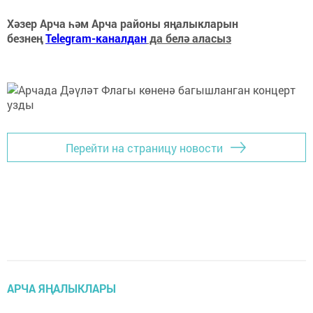
Хәзер Арча һәм Арча районы яңалыкларын
безнең
Telegram-каналдан
да белә аласыз
Перейти на страницу новости
АРЧА ЯҢАЛЫКЛАРЫ