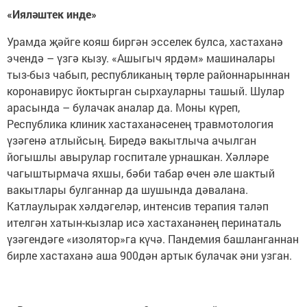
«Ияләштек инде»
Урамда җәйге кояш биргән эсселек булса, хастаханә
эчендә – үзгә кызу. «Ашыгыч ярдәм» машиналары
тыз-быз чабып, республиканың төрле районнарыннан
коронавирус йоктырган сырхауларны ташый. Шулар
арасында – булачак аналар да. Моны күреп,
Республика клиник хастаханәсенең травмотология
үзәгенә атлыйсың. Биредә вакытлыча ачылган
йогышлы авырулар госпитале урнашкан. Хәлләре
чагыштырмача яхшы, бәби табар өчен әле шактый
вакытлары булганнар да шушында дәвалана.
Катлаулырак хәлдәгеләр, интенсив терапия таләп
ителгән хатын-кызлар исә хастаханәнең перинаталь
үзәгендәге «изолятор»га күчә. Пандемия башланганнан
бирле хастаханә аша 900дән артык булачак әни узган.