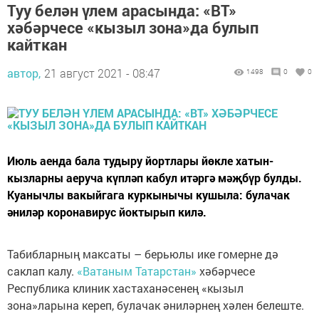
Туу белән үлем арасында: «ВТ»
хәбәрчесе «кызыл зона»да булып
кайткан
автор,
21 август 2021 - 08:47
1498
0
0
Июль аенда бала тудыру йортлары йөкле хатын-
кызларны аеруча күпләп кабул итәргә мәҗбүр булды.
Куанычлы вакыйгага куркынычы кушыла: булачак
әниләр коронавирус йоктырып килә.
Табибларның максаты – берьюлы ике гомерне дә
саклап калу.
«Ватаным Татарстан»
хәбәрчесе
Республика клиник хастаханәсенең «кызыл
зона»ларына кереп, булачак әниләрнең хәлен белеште.