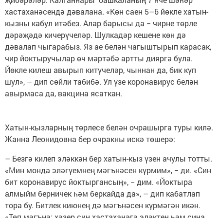
хастаханәсендә дәвалана. «Көн саен 5–6 йөкле хатын-
кызны кабул итәбез. Алар барысы да − чирне төрле
дәрәҗәдә кичерүчеләр. Шулкадәр кешене көн дә
дәвалап чыгарабыз. Яз ае белән чагыштырып карасак,
чир йоктыручылар өч мәртәбә артты дияргә була.
Йөкле килеш авырып китүчеләр, чыннан да, бик күп
шул», – дип сөйли табибә. Ул үзе коронавирус белән
авырмаса да, вакцина ясаткан.
Хатын-кызларның төрлесе белән очрашырга туры килә.
Жанна Леонидовна бер очракны искә төшерә:
– Безгә килеп эләккән бер хатын-кыз үзен ачулы тотты.
«Мин монда эләгүемнең мәгънәсен күрмим», − ди. «Син
бит коронавирус йоктыргансың», − дим. «Йоктыра
алмыйм берничек һәм беркайда да», – дип кабатлап
тора бу. Битлек киюнең дә мәгънәсен күрмәгән икән.
«Төп мәгънә: хәзер син хастаханәгә эләктең һәм сиңа