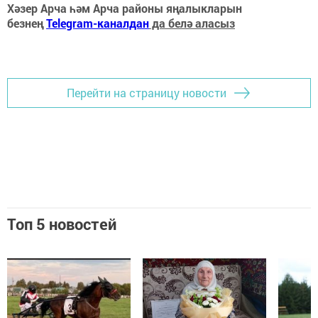
Хәзер Арча һәм Арча районы яңалыкларын
безнең
Telegram-каналдан
да белә аласыз
Перейти на страницу новости
Топ 5 новостей