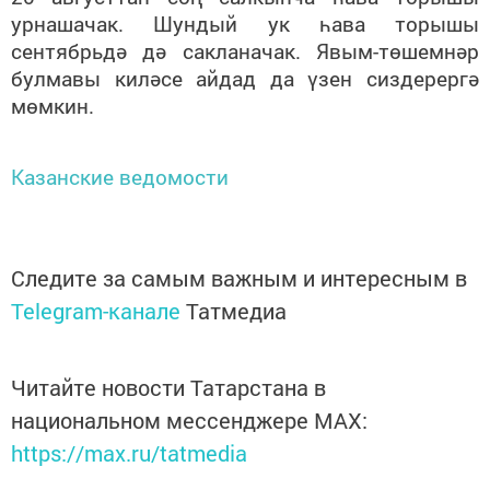
урнашачак. Шундый ук һава торышы
сентябрьдә дә сакланачак. Явым-төшемнәр
булмавы киләсе айдад да үзен сиздерергә
мөмкин.
Казанские ведомости
Следите за самым важным и интересным в
Telegram-канале
Татмедиа
Читайте новости Татарстана в
национальном мессенджере MАХ:
https://max.ru/tatmedia