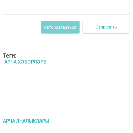
Отправить
Авторизоваться
Теги:
АРЧА ХӘБӘРЛӘРЕ
АРЧА ЯҢАЛЫКЛАРЫ