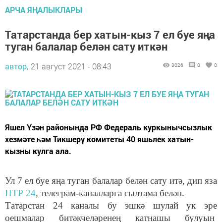
АРЧА ЯҢАЛЫКЛАРЫ
Татарстанда бер хатын-кыз 7 ел буе яңа
туган балалар белән сату иткән
автор,
21 август 2021 - 08:43
3026
0
0
Яшел Үзән районында РФ Федераль куркынычсызлык
хезмәте һәм Тикшерү комитеты 40 яшьлек хатын-
кызны кулга ала.
Ул 7 ел буе яңа туган балалар белән сату итә, дип яза
НТР 24
, телеграм-каналларга сылтама белән.
Татарстан 24 каналы бу эшкә шулай ук эре
оешмалар битәкчеләренең катнашы булуын