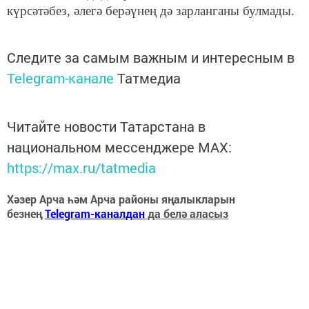
күрсәтәбез, әлегә берәүнең дә зарланганы булмады.
Следите за самым важным и интересным в
Telegram-канале
Татмедиа
Читайте новости Татарстана в
национальном мессенджере MАХ:
https://max.ru/tatmedia
Хәзер Арча һәм Арча районы яңалыкларын
безнең
Telegram-каналдан
да белә аласыз