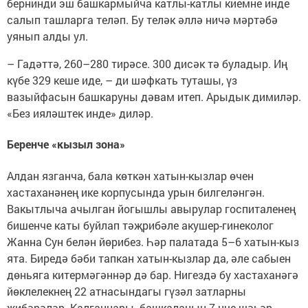
бернинди эш башкармыйча катлы-катлы киемне инде
салып ташларга теләп. Бу теләк әллә ничә мәртәбә
уянып алды ул.
– Гадәттә, 260–280 тирәсе. 300 дисәк тә буладыр. Иң
күбе 329 кеше иде, – ди шәфкать туташы, үз
вазыйфасын башкаруны дәвам итеп. Арыдык димиләр.
«Без ияләштек инде» диләр.
Беренче «кызыл зона»
Алдан язганча, бала көткән хатын-кызлар өчен
хастаханәнең ике корпусында урын билгеләнгән.
Вакытлыча ачылган йогышлы авырулар госпиталенең
бишенче каты буйлап тәҗрибәле акушер-гинеколог
Жанна Сун белән йөрибез. Һәр палатада 5–6 хатын-кыз
ята. Биредә бәби тапкан хатын-кызлар да, әле сабыен
дөньяга китермәгәннәр дә бар. Нигездә бу хастаханәгә
йөклелекнең 22 атнасындагы гүзәл затларны
җибәрәләр. Калганнары башкаланың 7 нче шәһәр