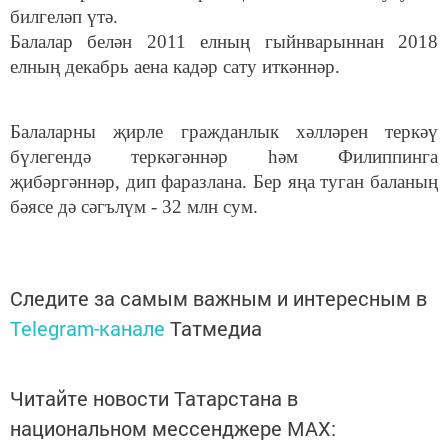
билгеләп үтә.
Балалар белән 2011 елның гыйнварыннан 2018
елның декабрь аена кадәр сату иткәннәр.
Балаларны җирле гражданлык хәлләрен теркәү
бүлегендә теркәгәннәр һәм Филиппинга
җибәргәннәр, дип фаразлана. Бер яңа туган баланың
бәясе дә сәгълүм - 32 млн сум.
Следите за самым важным и интересным в
Telegram-канале
Татмедиа
Читайте новости Татарстана в
национальном мессенджере MАХ: