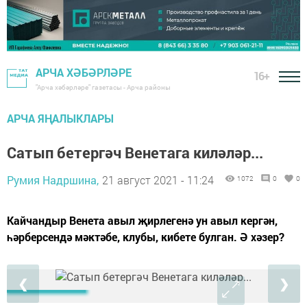
АРЧА ХӘБӘРЛӘРЕ
16+
"Арча хәбәрләре" газетасы - Арча районы
АРЧА ЯҢАЛЫКЛАРЫ
Сатып бетергәч Венетага киләләр...
Румия Надршина,
21 август 2021 - 11:24
1072
0
0
Кайчандыр Венета авыл җирлегенә ун авыл кергән,
һәрберсендә мәктәбе, клубы, кибете булган. Ә хәзер?
❮
❯