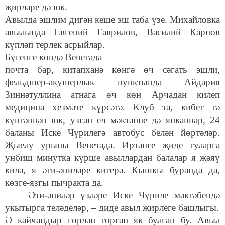
җирләре дә юк.
Авылда эшлим дигән кеше эш таба үзе. Михайловка
авылында Евгений Гаврилов, Василий Карпов
күпләп терлек асрыйлар.
Бүгенге көндә Венетада
почта бар, китапханә көнгә өч сәгать эшли,
фельдшер-акушерлык пунктында Айдария
Зиннәтуллина атнага өч көн Арчадан килеп
медицина хезмәте күрсәтә. Клуб та, кибет тә
күптәннән юк, узган ел мәктәпне дә япканнар, 24
баланы Иске Чүрилегә автобус белән йөртәләр.
Җыелу урыны Венетада. Иртәнге җиде туларга
унбиш минутка күрше авыллардан балалар я җәяү
килә, я әти-әниләре китерә. Кышкы буранда да,
көзге-язгы пычракта да.
– Әти-әниләр үзләре Иске Чүриле мәктәбендә
укытырга теләделәр, – диде авыл җирлеге башлыгы.
Ә кайчандыр гөрләп торган як булган бу. Авыл