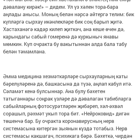
дәвалану кирәк!» – дидем. Ул үз хәлен тора-бара
аңлады анысы. Моның белән нәрсә әйтергә телим: бик
күпләргә сырхау икәнлекләре бик соң барып җитә.
Хастаханәгә кадәр килеп җиткәч, ана кеше өчен дә,
карындагы сабый гомеренә дә куркыныч янавы
мөмкин. Күп очракта бу вакытыннан алда бала табу
белән тәмамлана.
Әмма медицина хезмәткәрләре сырхауларның каты
бәрелүләренә дә, башкасына да түзә, аңлап кабул итә.
Сәламәт кенә булсыннар. Ана булу бәхетен
татыганнары соңрак үзләре дә дәвалаган табибларга
сабыйларның фотосурәтләрен җибәреп, хәл-әхвәл
сорашып, рәхмәт укып тора бит. «Нейроковид» дигән
төшенчә бар. Бу очракта коронавирусның нерв
системасына китергән зыянын күздә тотабыз. Нерв
системасы какшагач, психикага бәрә. Бәхеткә, чирдән