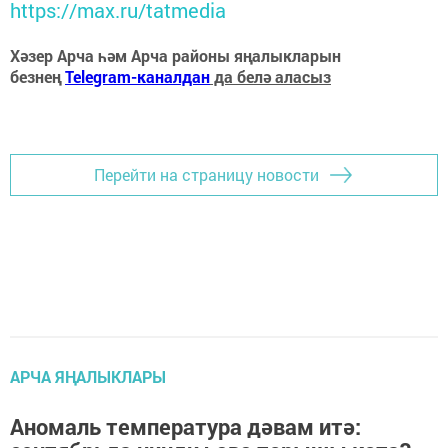
https://max.ru/tatmedia
Хәзер Арча һәм Арча районы яңалыкларын
безнең
Telegram-каналдан
да белә аласыз
Перейти на страницу новости
АРЧА ЯҢАЛЫКЛАРЫ
Аномаль температура дәвам итә: