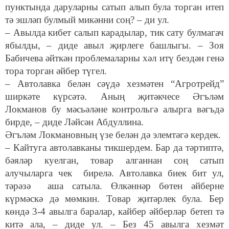
пунктында даруларны сатып алып була торган итеп
тә эшләп булмый микәнни соң? – ди ул.
– Авылда кибет салып карадылар, тик сату булмагач
ябылды, – диде авыл җирлеге башлыгы. – Зоя
Бабичева әйткән проблемаларны хәл итү бездән генә
тора торган әйбер түгел.
– Автолавка белән сәүдә хезмәтен “Агротрейд”
ширкәте күрсәтә. Аның җитәкчесе Әгъләм
Локманов бу мәсьәләне контрольгә алырга вәгъдә
бирде, – диде Ләйсән Абдуллина.
Әгъләм Локмановның үзе белән дә элемтәгә кердек.
– Кайтуга автолавканы тикшердем. Бар да тәртиптә,
бәяләр куелган, товар алганнан соң сатып
алучыларга чек бирелә. Автолавка биек бит ул,
тәрәзә аша сатыла. Өлкәннәр бөтен әйберне
күрмәскә дә мөмкин. Товар җитәрлек була. Бер
көндә 3-4 авылга баралар, кайбер әйберләр бетеп тә
китә ала, – диде ул. – Без 45 авылга хезмәт