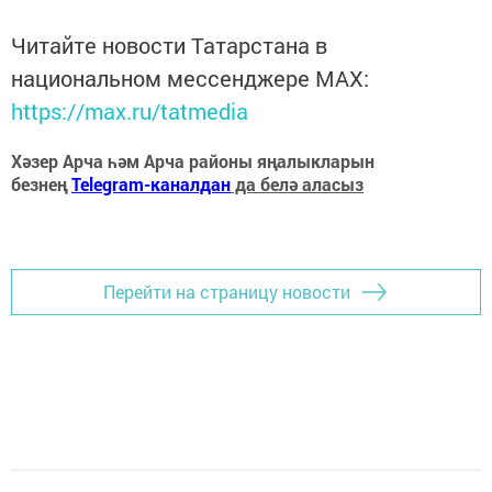
Читайте новости Татарстана в
национальном мессенджере MАХ:
https://max.ru/tatmedia
Хәзер Арча һәм Арча районы яңалыкларын
безнең
Telegram-каналдан
да белә аласыз
Перейти на страницу новости