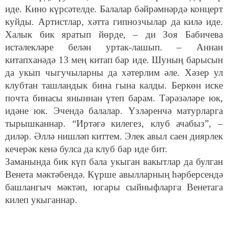
иде. Кино күрсәтелде. Балалар бәйрәмнәрдә концерт
куйды. Артистлар, хәтта гипнозчылар да килә иде.
Халык бик яратып йөрде, – ди Зоя Бабичева
истәлекләре белән уртак-лашып. – Аннан
китапханәдә 13 мең китап бар иде. Шуның барысын
да укып чыгучыларны да хәтерлим әле. Хәзер ул
клубтан ташландык бина гына калды. Беркөн иске
почта бинасы яныннан үтеп барам. Тәрәзәләре юк,
идәне юк. Эчендә балалар. Үзләренчә матурларга
тырышканнар. “Иртәгә килегез, клуб ачабыз”, –
диләр. Әллә нишләп киттем. Элек авыл саен диярлек
кечерәк кенә булса да клуб бар иде бит.
Заманында бик күп бала укыган вакытлар да булган
Венета мәктәбендә. Күрше авылларның һәрберсендә
башлангыч мәктәп, югары сыйныфларга Венетага
килеп укыганнар.