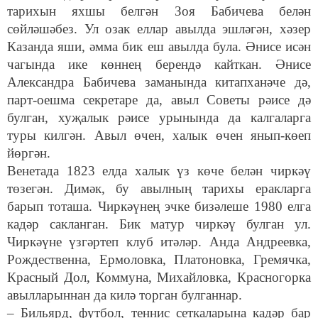
тарихын яхшы белгән Зоя Бабичева белән
сөйләшәбез. Ул озак еллар авылда эшләгән, хәзер
Казанда яши, әмма бик еш авылда була. Әнисе исән
чагында ике көннең берендә кайткан. Әнисе
Александра Бабичева заманында китапханәче дә,
парт-оешма секретаре да, авыл Советы рәисе дә
булган, хуҗалык рәисе урынында да калгаларга
туры килгән. Авыл өчен, халык өчен янып-көеп
йөргән.
Венетада 1823 елда халык үз көче белән чиркәү
төзегән. Димәк, бу авылның тарихы еракларга
барып тоташа. Чиркәүнең эчке бизәлеше 1980 елга
кадәр сакланган. Бик матур чиркәү булган ул.
Чиркәүне үзгәртеп клуб итәләр. Анда Андреевка,
Рождественна, Ермоловка, Платоновка, Гремячка,
Красный Дол, Коммуна, Михайловка, Красногорка
авылларыннан да килә торган булганнар.
– Бильярд, футбол, теннис сеткаларына кадәр бар