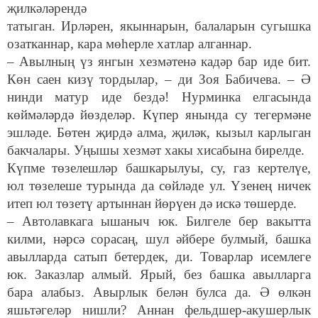
җилкәләрендә
татыган. Ирләрен, якыннарын, балаларын сугышка
озатканнар, кара мөһерле хатлар алганнар.
– Авылның үз янгын хезмәтенә кадәр бар иде бит.
Көн саен кизү тордылар, – ди Зоя Бабичева. – Ә
нинди матур иде бездә! Нурминка елгасында
көймәләрдә йөзделәр. Күпер янында су тегермәне
эшләде. Бөтен җирдә алма, җиләк, кызыл карлыган
бакчалары. Уңышы хезмәт хакы хисабына бирелде.
Күпме төзелешләр башкарылуы, су, газ кертелүе,
юл төзелеше турында да сөйләде ул. Үзенең ничек
итеп юл төзетү артыннан йөрүен дә искә төшерде.
– Автолавкага ышаныч юк. Билгеле бер вакытта
килми, нәрсә сорасаң, шул әйбере булмый, башка
авылларда сатып бетердек, ди. Товарлар исемлеге
юк. Заказлар алмый. Ярый, без башка авылларга
бара алабыз. Авырлык белән булса да. Ә өлкән
яшьтәгеләр нишли? Аннан фельдшер-акушерлык