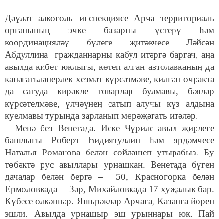
Дәүләт алкоголь инспекциясе Арча территориаль
органының эчке базарны үстерү һәм
координацияләү бүлеге җитәкчесе Ләйсән
Абдуллина гражданнарны кабул итәргә баргач, аңа
авылда кибет юклыгы, көтеп алган автолавканың да
канәгатьләнерлек хезмәт күрсәтмәве, килгән очракта
да сатуда кирәкле товарлар булмавы, бәяләр
күрсәтелмәве, үлчәүнең сатып алучы күз алдына
куелмавы турында зарланып мөрәҗәгать итәләр.
Менә без Венетада. Иске Чүриле авыл җирлеге
башлыгы Роберт Һидиятуллин һәм ярдәмчесе
Наталья Романова белән сөйләшеп утырабыз. Бу
төбәктә рус авыллары урнашкан. Венетада бүген
дачалар белән бергә – 50, Красногорка белән
Ермоловкада – 3әр, Михайловкада 17 хуҗалык бар.
Күбесе өлкәннәр. Яшьрәкләр Арчага, Казанга йөреп
эшли. Авылда урнашыр эш урыннары юк. Пай