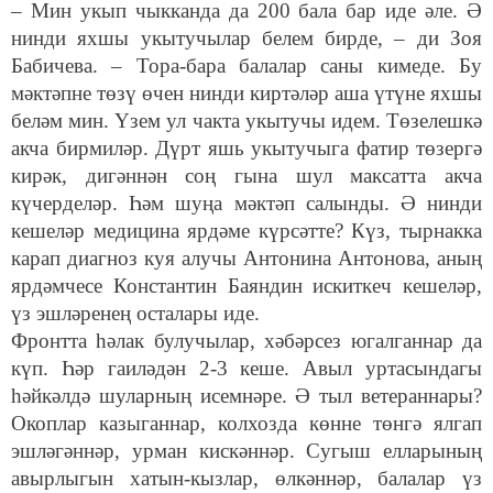
– Мин укып чыкканда да 200 бала бар иде әле. Ә
нинди яхшы укытучылар белем бирде, – ди Зоя
Бабичева. – Тора-бара балалар саны кимеде. Бу
мәктәпне төзү өчен нинди киртәләр аша үтүне яхшы
беләм мин. Үзем ул чакта укытучы идем. Төзелешкә
акча бирмиләр. Дүрт яшь укытучыга фатир төзергә
кирәк, дигәннән соң гына шул максатта акча
күчерделәр. Һәм шуңа мәктәп салынды. Ә нинди
кешеләр медицина ярдәме күрсәтте? Күз, тырнакка
карап диагноз куя алучы Антонина Антонова, аның
ярдәмчесе Константин Баяндин искиткеч кешеләр,
үз эшләренең осталары иде.
Фронтта һәлак булучылар, хәбәрсез югалганнар да
күп. Һәр гаиләдән 2-3 кеше. Авыл уртасындагы
һәйкәлдә шуларның исемнәре. Ә тыл ветераннары?
Окоплар казыганнар, колхозда көнне төнгә ялгап
эшләгәннәр, урман кискәннәр. Сугыш елларының
авырлыгын хатын-кызлар, өлкәннәр, балалар үз