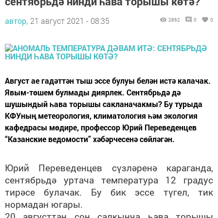
сентябрьдә нинди һава торышы көтә?
автор,
21 август 2021 - 08:35
2862
0
0
Август ае гадәттән тыш эссе булуы белән истә калачак.
Явым-төшем булмады диярлек. Сентябрьдә дә
шушындый һава торышы сакланачакмы? Бу турыда
КФУның метеорология, климатология һәм экология
кафедрасы мөдире, профессор Юрий Переведенцев
“Казанские ведомости” хәбәрчесенә сөйләгән.
Юрий Переведенцев сүзләренә караганда,
сентябрьдә уртача температура 12 градус
тирәсе булачак. Бу бик эссе түгел, тик
нормадан югары.
20 августтан соң салкынча һава торышы