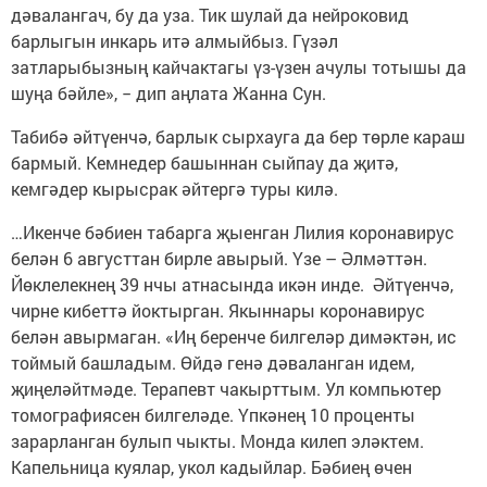
дәвалангач, бу да уза. Тик шулай да нейроковид
барлыгын инкарь итә алмыйбыз. Гүзәл
затларыбызның кайчактагы үз-үзен ачулы тотышы да
шуңа бәйле», − дип аңлата Жанна Сун.
Табибә әйтүенчә, барлык сырхауга да бер төрле караш
бармый. Кемнедер башыннан сыйпау да җитә,
кемгәдер кырысрак әйтергә туры килә.
…Икенче бәбиен табарга җыенган Лилия коронавирус
белән 6 августтан бирле авырый. Үзе – Әлмәттән.
Йөклелекнең 39 нчы атнасында икән инде. Әйтүенчә,
чирне кибеттә йоктырган. Якыннары коронавирус
белән авырмаган. «Иң беренче билгеләр димәктән, ис
тоймый башладым. Өйдә генә дәваланган идем,
җиңеләйтмәде. Терапевт чакырттым. Ул компьютер
томографиясен билгеләде. Үпкәнең 10 проценты
зарарланган булып чыкты. Монда килеп эләктем.
Капельница куялар, укол кадыйлар. Бәбиең өчен