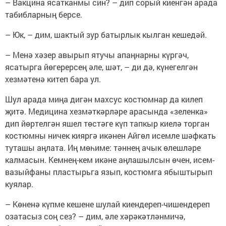
– Вакцина ясатканмы син? – дип сорый киенгән арада
табибларның берсе.
– Юк, – дим, шактый зур батырлык кылган кешедәй.
– Менә хәзер авырып ятучы апаңнарны күргәч,
ясатырга йөгерерсең әле, шәт, – ди дә, күнегелгән
хезмәтенә китеп бара ул.
Шул арада миңа дигән махсус костюмнар да килеп
җитә. Медицина хезмәткәрләре арасында «зеленка»
дип йөртелгән яшел төстәге күп тапкыр киелә торган
костюмны ничек кияргә икәнен Айгөл исемле шәфкать
туташы аңлата. Иң мөһиме: тәннең ачык өлешләре
калмасын. Кемнең-кем икәне аңлашылсын өчен, исем-
вазыйфаны пластырьга язып, костюмга ябыштырып
куялар.
– Көненә күпме кешене шулай киендереп-чишендереп
озатасыз соң сез? – дим, әле хәрәкәтләнмичә,