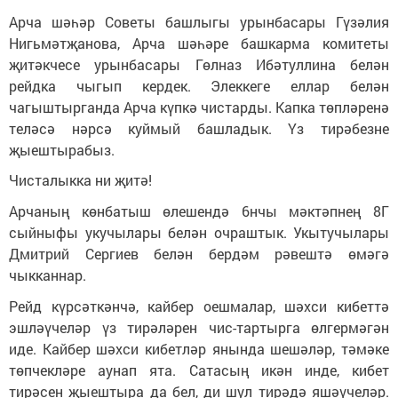
Арча шәһәр Советы башлыгы урынбасары Гүзәлия
Нигьмәтҗанова, Арча шәһәре башкарма комитеты
җитәкчесе урынбасары Гөлназ Ибәтуллина белән
рейдка чыгып кердек. Элеккеге еллар белән
чагыштырганда Арча күпкә чистарды. Капка төпләренә
теләсә нәрсә куймый башладык. Үз тирәбезне
җыештырабыз.
Чисталыкка ни җитә!
Арчаның көнбатыш өлешендә 6нчы мәктәпнең 8Г
сыйныфы укучылары белән очраштык. Укытучылары
Дмитрий Сергиев белән бердәм рәвештә өмәгә
чыкканнар.
Рейд күрсәткәнчә, кайбер оешмалар, шәхси кибеттә
эшләүчеләр үз тирәләрен чис-тартырга өлгермәгән
иде. Кайбер шәхси кибетләр янында шешәләр, тәмәке
төпчекләре аунап ята. Сатасың икән инде, кибет
тирәсен җыештыра да бел, ди шул тирәдә яшәүчеләр.