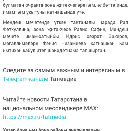
булмаган очракта зона җитәкчеләре һәм, әлбәттә инде,
имам һәм укытучы катнашында үтә.
Мөндеш мәчетендә үткән тантаналы чарада Рая
Фәтхуллина, зона җитәкчесе Равис Сафин, Мөндеш
мәчете имам-хатыйбы Идрис хәзрәт Закиров,
мөгаллимәләре Фәния Низамиева катнашкан һәм
имтихан кабул итеп шаһәдәтнамә тапшырган.
Следите за самым важным и интересным в
Telegram-канале
Татмедиа
Читайте новости Татарстана в
национальном мессенджере MАХ:
https://max.ru/tatmedia
Хәзер Арча һәм Арча районы яңалыкларын