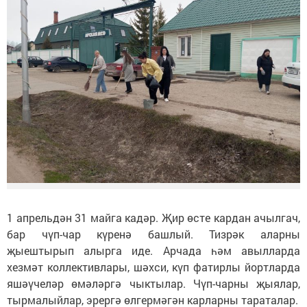
1 апрельдән 31 майга кадәр. Җир өсте кардан ачылгач,
бар чүп-чар күренә башлый. Тизрәк аларны
җыештырып алырга иде. Арчада һәм авылларда
хезмәт коллективлары, шәхси, күп фатирлы йортларда
яшәүчеләр өмәләргә чыктылар. Чүп-чарны җыялар,
тырмалыйлар, эрергә өлгермәгән карларны тараталар.