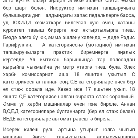
алга күчте. Хәзер яңадан элекке хәленә кайта. Әмма
бер шарт белән. Инсруктор имтихан тапшыручыга
булышырга дип алдындагы запас педальләргә басса,
ул, ЮХИДИ хезмәткәре билгеләп кую өчен, хатаны
күрсәтеп тавыш бирергә яки яктыртылырга тиеш.
Бездә әлегә бу юк, әмма эшләнү хәлендә, – диде Рәдис
Гарифуллин. – А категориясенә (мотоцикл) имтихан
тапшыручыларга практик биремнәргә яңалык
кертелде. Ул имтихан барышында тар полосадан
кырыйга чыкмыйча ун метр үтәргә тиеш була. Элек
хәрби комиссариат аша 18 яшьтән укытып С
категориясен алганнан соң, С,Е категорияләре өчен бер
ел стаж сорала иде. Хәзер исә 17 яшьтән укып, 18
яшьтә С,Е категориясен алган очракта стаж соралмый.
Әмма ул хәрби машиналар өчен генә бирелә. Аннан
В,С,Е,Д категорияләре булганнарга (бер ел стаж белән)
ВЕДЕ категорияләре автомат рәвештә бирелә.
Исерек килеш руль артына утырып юлга чыгып
машина йөртү таныклыгын алдыручыларга