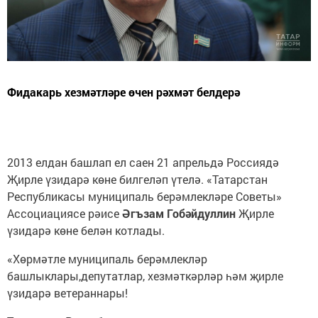
Фидакарь хезмәтләре өчен рәхмәт белдерә
2013 елдан башлап ел саен 21 апрельдә Россиядә
Җирле үзидарә көне билгеләп үтелә. «Татарстан
Республикасы муниципаль берәмлекләре Советы»
Ассоциациясе рәисе
Әгъзам Гобәйдуллин
Җирле
үзидарә көне белән котлады.
«Хөрмәтле муниципаль берәмлекләр
башлыклары,депутатлар, хезмәткәрләр һәм җирле
үзидарә ветераннары!