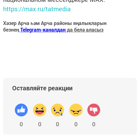
https://max.ru/tatmedia
Хәзер Арча һәм Арча районы яңалыкларын
безнең
Telegram-каналдан
да белә аласыз
Оставляйте реакции
0
0
0
0
0