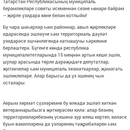
Татарстан Республикасының муниципаль
берәмлекләре советы исеменнән сезне һөнәри бәйрәм
– җирле үзидарә көне белән котлыйм!
Бу чара шәһәрләр һәм районнар, авыл җирлекләре
идарәсендә эшләүче һәм территориаль дәүләт
узидарәсе эшчәнлегендә катнашучы һәркемне
берләштерә. Бүгенге көндә республика
муниципалитетларында 15 меңнән артык кеше эшли,
шулар арасында төрле дәрәҗәдәге депутатлар,
җитәкчеләр һәм муниципаль хезмәткәрләр, җәмәгать
эшлеклеләре. Алар барысы да үз эшенең чын
осталары.
Аерым хөрмәт сүзләремне бу өлкәдә эшләп киткән
ветераннарыбызга җиткерәсем килә: алар безнең
территорияләребезнең үсешенә зур өлеш кертеп, киләсе
буын вәкилләренә дә үзләренең тәҗрибәләрен һәм