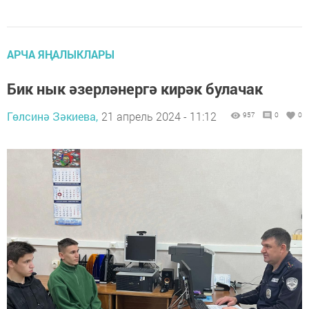
АРЧА ЯҢАЛЫКЛАРЫ
Бик нык әзерләнергә кирәк булачак
Гөлсинә Зәкиева,
21 апрель 2024 - 11:12
957
0
0