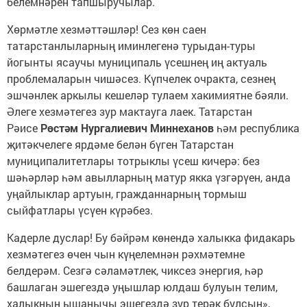
белемнәрен тапшыручылар.
Хөрмәтле хезмәттәшләр! Сез көн саен
татарстанлыларның иминлегенә турыдан-туры
йогынты ясаучы муниципаль үсешнең иң актуаль
проблемаларын чишәсез. Күпчелек очракта, сезнең
эшчәнлек аркылы кешеләр тулаем хакимиятне бәяли.
Әлеге хезмәтегез зур мактауга лаек. Татарстан
Рәисе
Рөстәм Нургалиевич Миннеханов
һәм республика
җитәкчелеге ярдәме белән бүген Татарстан
муниципалитетлары тотрыклы үсеш кичерә: без
шәһәрләр һәм авылларның матур якка үзгәрүен, анда
уңайлыклар артуын, гражданнарның тормыш
сыйфатлары үсүен күрәбез.
Кадерле дуслар! Бу бәйрәм көнендә халыкка фидакарь
хезмәтегез өчен чын күңелемнән рәхмәтемне
белдерәм. Сезгә сәламәтлек, чиксез энергия, һәр
башлаган эшегездә уңышлар юлдаш булуын телим,
халыкның ышанычы эшегездә зур терәк булсын»,