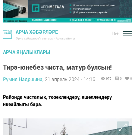
АРЧА ХӘБӘРЛӘРЕ
16+
"Арча хәбәрләре" газетасы - Арча районы
АРЧА ЯҢАЛЫКЛАРЫ
Тирә-юнебез чиста, матур булсын!
Румия Надршина,
21 апрель 2024 - 14:16
975
0
0
Районда чисталык, төзекләндерү, яшелләндерү
икеайлыгы бара.