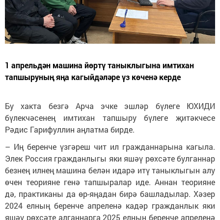
1 апрельдән машина йөртү таныклыгына имтихан
тапшыруның яңа кагыйдәләре үз көченә керде
Бу хакта безгә Арча эчке эшләр бүлеге ЮХИДИ
бүлекчәсенең имтихан тапшыру бүлеге җитәкчесе
Рәдис Гарифуллин аңлатма бирде.
– Иң беренче үзгәреш чит ил гражданнарына кагыла.
Элек Россия гражданлыгы яки яшәү рөхсәте булганнар
безнең илнең машина белән идарә итү таныклыгын алу
өчен теорияне генә тапшыралар иде. Аннан теорияне
дә, практиканы да өр-яңадан бирә башладылар. Хәзер
2024 елның беренче апреленә кадәр гражданлык яки
яшәү рөхсәте алганнарга 2025 елның беренче апреленә