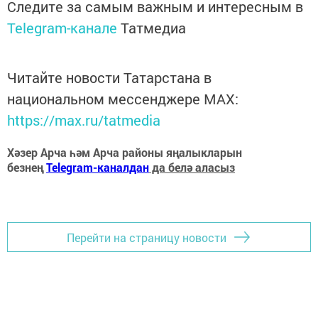
Следите за самым важным и интересным в
Telegram-канале
Татмедиа
Читайте новости Татарстана в
национальном мессенджере MАХ:
https://max.ru/tatmedia
Хәзер Арча һәм Арча районы яңалыкларын
безнең
Telegram-каналдан
да белә аласыз
Перейти на страницу новости