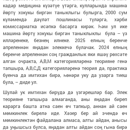
кадәр медицина күзәтүе үтәргә, кулларында машина
йөртү хокукы биргән таныклыгы булырга, 2000 сум
күләмендә дәүләт пошлинасы түләргә, хәрби
комиссариатка исәпкә басарга кирәк. Һәм ул ике
машина йөртү хокукы биргән таныклыклы була – үз
илләренеке, безнең илнеке. 2025 елның беренче
апреленнән яңадан элеккечә булачак. 2024 елның
беренче апреленнән соң гражданлык яки яшәү рөхсәте
алган очракта, А,В,М категорияләренә теорияне генә
тапшыра, А,В,С,Д категорияләренә теория дә, практика
буенча да имтихан бирә, һөнәри уку да узарга тиеш
була, – диде ул.
Шулай ук имтихан бирүдә дә үзгәрешләр бар. Элек
теорияне тапшыра алмаганда, аны яңадан биреп
карарга башта атна саен өч тапкыр, аннан ай саен
мөмкинлек бирелә иде. Хәзер бер ай эчендә өч
мөмкинлектән файдалана алмаса, алты айдан, анысы
да уңышсыз булса, яңадан алты айдан соң гына бирә