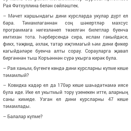
Рая Фәтхуллина белән сөйләштек.
– Мәчет каршындагы дини курсларда укулар дүрт ел
бара. Тәмамлаганнан соң шәкертләр махсус
программага нигезләнеп төзелгән билетлар буенча
имтихан тота. Һәрберсендә сира, ислам гакыйдәсе,
фикх, тәҗвид, әхлак, татар иҗтимагый һәм дини фикер
кагыйдәләре буенча алты сорау. Сорауларга җавап
биргәннән тыш Коръәннән сүрә укырга кирәк була.
– Рая ханым, бүгенге көндә дини курсларны күпме кеше
тәмамлый?
– Ковидка кадәр ел да 170әр кеше шаһәдәтнамә иясе
була иде. Ике ел укытмый тору үзенекен итте, аларның
саны кимеде. Узган ел дини курсларны 47 кеше
тәмамлады.
– Балалар күпме?