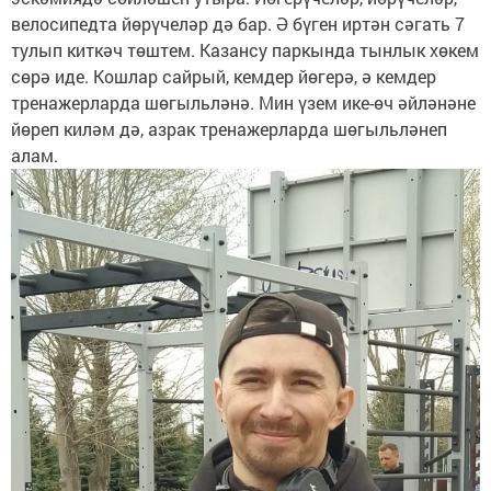
велосипедта йөрүчеләр дә бар. Ә бүген иртән сәгать 7
тулып киткәч төштем. Казансу паркында тынлык хөкем
сөрә иде. Кошлар сайрый, кемдер йөгерә, ә кемдер
тренажерларда шөгыльләнә. Мин үзем ике-өч әйләнәне
йөреп киләм дә, азрак тренажерларда шөгыльләнеп
алам.