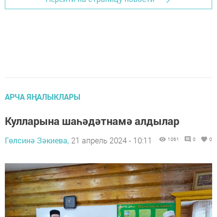
АРЧА ЯҢАЛЫКЛАРЫ
Кулларына шаһәдәтнамә алдылар
Гөлсинә Зәкиева,
21 апрель 2024 - 10:11
1061
0
0