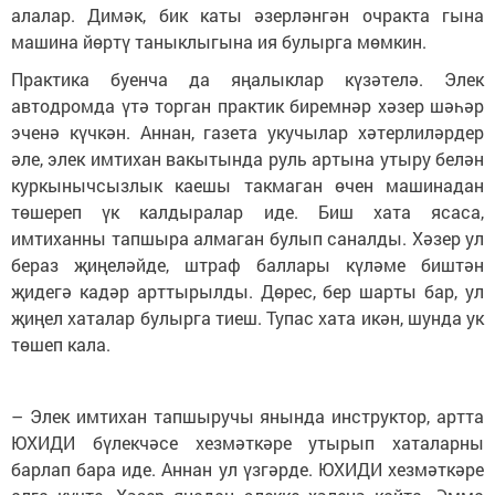
алалар. Димәк, бик каты әзерләнгән очракта гына
машина йөртү таныклыгына ия булырга мөмкин.
Практика буенча да яңалыклар күзәтелә. Элек
автодромда үтә торган практик биремнәр хәзер шәһәр
эченә күчкән. Аннан, газета укучылар хәтерлиләрдер
әле, элек имтихан вакытында руль артына утыру белән
куркынычсызлык каешы такмаган өчен машинадан
төшереп үк калдыралар иде. Биш хата ясаса,
имтиханны тапшыра алмаган булып саналды. Хәзер ул
бераз җиңеләйде, штраф баллары күләме биштән
җидегә кадәр арттырылды. Дөрес, бер шарты бар, ул
җиңел хаталар булырга тиеш. Тупас хата икән, шунда ук
төшеп кала.
– Элек имтихан тапшыручы янында инструктор, артта
ЮХИДИ бүлекчәсе хезмәткәре утырып хаталарны
барлап бара иде. Аннан ул үзгәрде. ЮХИДИ хезмәткәре