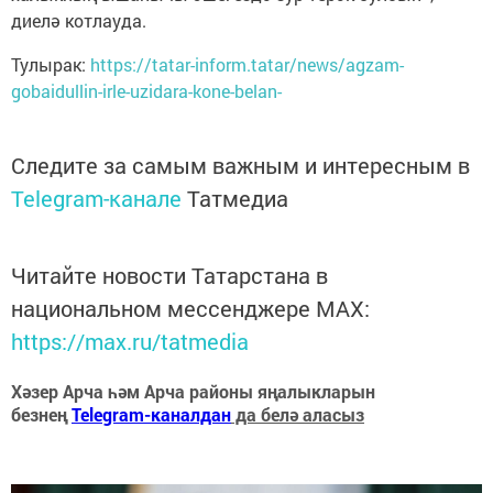
диелә котлауда.
Тулырак:
https://tatar-inform.tatar/news/agzam-
gobaidullin-irle-uzidara-kone-belan-
Следите за самым важным и интересным в
Telegram-канале
Татмедиа
Читайте новости Татарстана в
национальном мессенджере MАХ:
https://max.ru/tatmedia
Хәзер Арча һәм Арча районы яңалыкларын
безнең
Telegram-каналдан
да белә аласыз