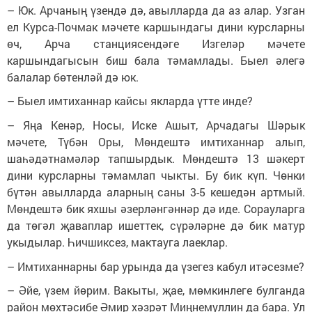
– Юк. Арчаның үзендә дә, авылларда да аз алар. Узган
ел Курса-Почмак мәчете каршындагы дини курсларны
өч, Арча станциясендәге Изгеләр мәчете
каршындагысын биш бала тәмамлады. Быел әлегә
балалар бөтенләй дә юк.
– Быел имтиханнар кайсы якларда үтте инде?
– Яңа Кенәр, Носы, Иске Ашыт, Арчадагы Шәрык
мәчете, Түбән Оры, Мөндештә имтиханнар алып,
шаһәдәтнамәләр тапшырдык. Мөндештә 13 шәкерт
дини курсларны тәмамлап чыкты. Бу бик күп. Чөнки
бүтән авылларда аларның саны 3-5 кешедән артмый.
Мөндештә бик яхшы әзерләнгәннәр дә иде. Сорауларга
да төгәл җаваплар ишеттек, сүрәләрне дә бик матур
укыдылар. Һичшиксез, мактауга лаеклар.
– Имтиханнарны бар урында да үзегез кабул итәсезме?
– Әйе, үзем йөрим. Вакыты, җае, мөмкинлеге булганда
район мөхтәсибе Әмир хәзрәт Миңнемуллин да бара. Ул