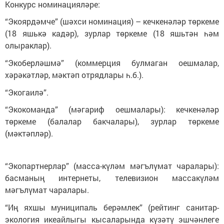
Конкурс номинацияләре:
“Экоярдәмче” (шәхси номинация) – кечкенәләр төркеме
(18 яшькә кадәр), зурлар төркеме (18 яшьтән һәм
олыраклар).
“Экоберләшмә” (коммерция булмаган оешмалар,
хәрәкәтләр, мәктәп отрядлары һ.б.).
“Экогаилә”.
“Экокоманда” (мәгариф оешмалары): кечкенәләр
төркеме (балалар бакчалары), зурлар төркеме
(мәктәпләр).
“Экопартнерлар” (масса-күләм мәгълүмат чаралары):
басманың интернеты, телевизион массакүләм
мәгълүмат чаралары.
“Иң яхшы муниципаль берәмлек” (рейтинг санитар-
экология икеайлыгы кысаларында күзәтү эшчәнлеге