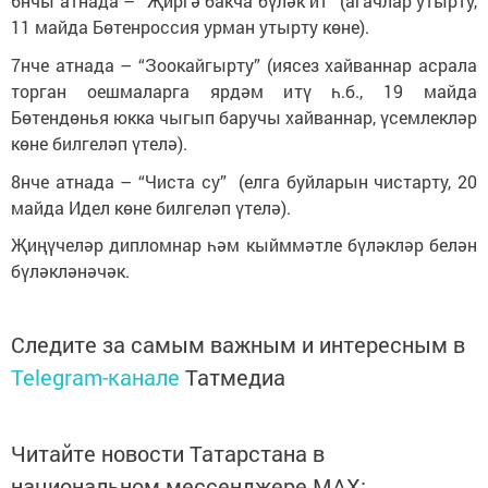
6нчы атнада – “Җиргә бакча бүләк ит” (агачлар утырту,
11 майда Бөтенроссия урман утырту көне).
7нче атнада – “Зоокайгырту” (иясез хайваннар асрала
торган оешмаларга ярдәм итү һ.б., 19 майда
Бөтендөнья юкка чыгып баручы хайваннар, үсемлекләр
көне билгеләп үтелә).
8нче атнада – “Чиста су” (елга буйларын чистарту, 20
майда Идел көне билгеләп үтелә).
Җиңүчеләр дипломнар һәм кыйммәтле бүләкләр белән
бүләкләнәчәк.
Следите за самым важным и интересным в
Telegram-канале
Татмедиа
Читайте новости Татарстана в
национальном мессенджере MАХ: