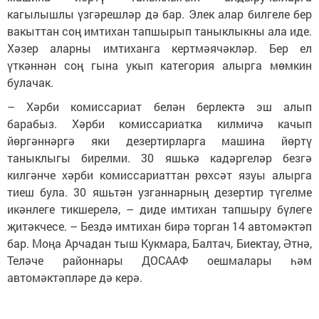
кагылышлы үзгәрешләр дә бар. Элек алар билгеле бер
вакыттан соң имтихан тапшырып таныклыкны ала иде.
Хәзер аларны имтиханга кертмәячәкләр. Бер ел
үткәннән соң гына укып категория алырга мөмкин
булачак.
– Хәрби комиссариат белән берлектә эш алып
барабыз. Хәрби комиссариатка килмичә качып
йөргәннәргә яки дезертирларга машина йөртү
таныклыгы бирелми. 30 яшькә кадәргеләр безгә
килгәнче хәрби комиссариаттан рөхсәт язуы алырга
тиеш була. 30 яшьтән узганнарның дезертир түгелме
икәнлеге тикшерелә, – диде имтихан тапшыру бүлеге
җитәкчесе. – Бездә имтихан бирә торган 14 автомәктәп
бар. Моңа Арчадан тыш Кукмара, Балтач, Биектау, Әтнә,
Теләче районнары ДОСААФ оешмалары һәм
автомәктәпләре дә керә.