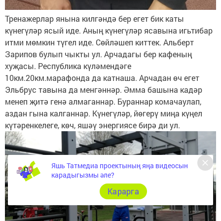
Тренажерлар янына килгәндә бер егет бик каты
күнегүләр ясый иде. Аның күнегүләр ясавына игьтибар
итми мөмкин түгел иде. Сөйләшеп киттек. Альберт
Зарипов булып чыкты ул. Арчадагы бер кафеның
хуҗасы. Республика күләмендәге
10км.20км.марафонда да катнаша. Арчадан өч егет
Эльбрус тавына да менгәннәр. Әмма башына кадәр
менеп җитә генә алмаганнар. Бураннар комачаулап,
аздан гына калганнар. Күнегүләр, йөгерү миңа күңел
күтәренкелеге, көч, яшәү энергиясе бирә ди ул.
Яшь Татмедиа проектының яңа видеосын
карадыгызмы әле?
Карарга