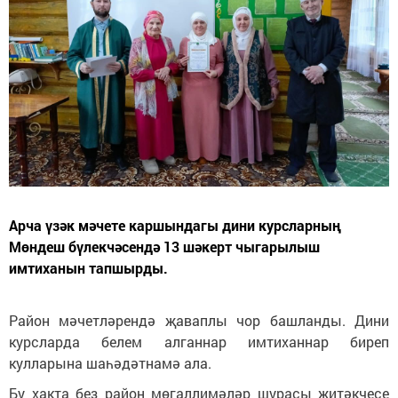
Арча үзәк мәчете каршындагы дини курсларның
Мөндеш бүлекчәсендә 13 шәкерт чыгарылыш
имтиханын тапшырды.
Район мәчетләрендә җаваплы чор башланды. Дини
курсларда белем алганнар имтиханнар биреп
кулларына шаһәдәтнамә ала.
Бу хакта без район мөгаллимәләр шурасы җитәкчесе