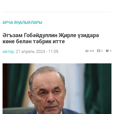
АРЧА ЯҢАЛЫКЛАРЫ
Әгъзам Гобәйдуллин Җирле үзидарә
көне белән тәбрик итте
автор,
21 апрель 2024 - 11:09
949
0
0