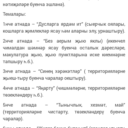
нәтиҗәләре буенча эшләнә).
Темалары:
1нче атнада – “Дусларга ярдәм ит” (сыерчык оялары,
кошларга җимлекләр ясау һәм аларны элү, урнаштыру).
2нче атнада – “Без аерым җыю яклы) (икенчел
чималдан шәмнәр ясау буенча осталык дәресләре,
макулатура җыю, җыю пунктларына иске киемнәрне
тапшыру һ.б.).
3нче атнада – “Синең хәрәкәтләр” ( территорияләрне
җыеш-тыру буенча чаралар оештыру).
4нче атнада – “Яңарту” (чишмәләрне, территорияләрне
төзекләндерү һ.б.).
5нче атнада – “Тынычлык, хезмәт, май”
(территорияләрне чистарту, төзекләндерү буенча
чаралар).