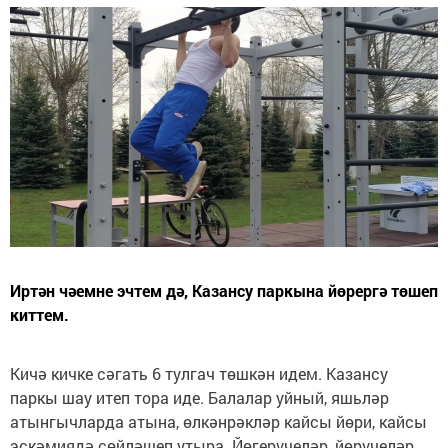
Иртән чәемне эчтем дә, Казансу паркына йөрергә төшеп
киттем.
Кичә кичке сәгать 6 тулгач төшкән идем. Казансу
паркы шау итеп тора иде. Балалар уйный, яшьләр
атынгычларда атына, өлкәнрәкләр кайсы йөри, кайсы
эскәмиядә сөйләшеп утыра. Йөгерүчеләр, йөрүчеләр,