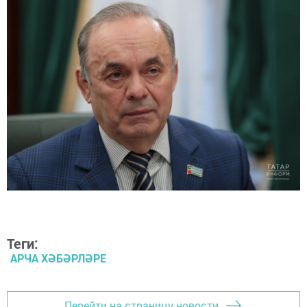
Теги:
АРЧА ХӘБӘРЛӘРЕ
Перейти на страницу новости