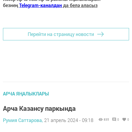
безнең
Telegram-каналдан
да белә аласыз
Перейти на страницу новости
АРЧА ЯҢАЛЫКЛАРЫ
Арча Казансу паркында
Румия Саттарова,
21 апрель 2024 - 09:18
835
0
0