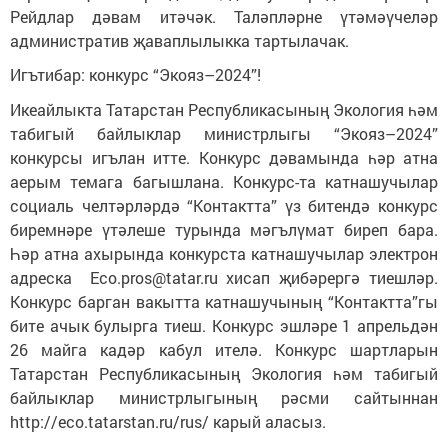
Рейдлар дәвам итәчәк. Таләпләрне үтәмәүчеләр
административ җаваплылыкка тартылачак.
Игътибар: конкурс “Экояз–2024”!
Икеайлыкта Татарстан Республикасының Экология һәм
табигый байлыклар министрлыгы “Экояз–2024”
конкурсы игълан итте. Конкурс дәвамында һәр атна
аерым темага багышлана. Конкурс-та катнашучылар
социаль челтәрләрдә “Контактта” үз битендә конкурс
биремнәре үтәлеше турында мәгълүмат биреп бара.
Һәр атна ахырында конкурста катнашучылар электрон
адреска Eco.pros@tatar.ru хисап җибәрергә тиешләр.
Конкурс барган вакытта катнашучының “Контактта”гы
бите ачык булырга тиеш. Конкурс эшләре 1 апрельдән
26 майга кадәр кабул ителә. Конкурс шартларын
Татарстан Республикасының Экология һәм табигый
байлыклар министрлыгының рәсми сайтыннан
http://eco.tatarstan.ru/rus/ карый аласыз.