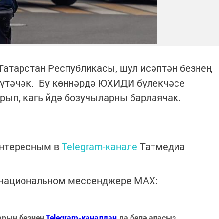
 Татарстан Республикасы, шул исәптән безнең
 үтәчәк. Бу көннәрдә ЮХИДИ бүлекчәсе
рып, кагыйдә бозучыларны барлаячак.
интересным в
Telegram-канале
Татмедиа
в национальном мессенджере MАХ:
арын безнең
Telegram-каналдан
да белә аласыз