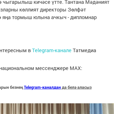
ә чыгарылыш кичәсе үтте. Тантана Мәдәният
ызларны көллият директоры Зөлфәт
ә яңа тормыш юлына ачкыч - дипломнар
интересным в
Telegram-канале
Татмедиа
в национальном мессенджере MАХ:
арын безнең
Telegram-каналдан
да белә аласыз