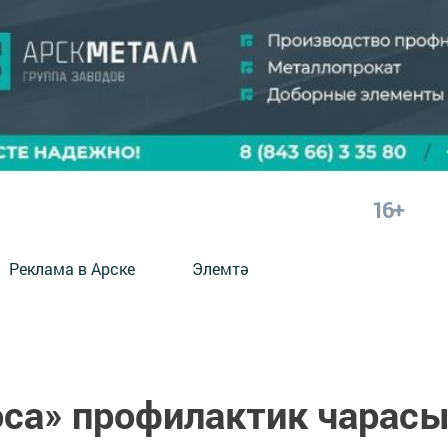
16+
Реклама в Арске
Элемтә
оса» профилактик чарас