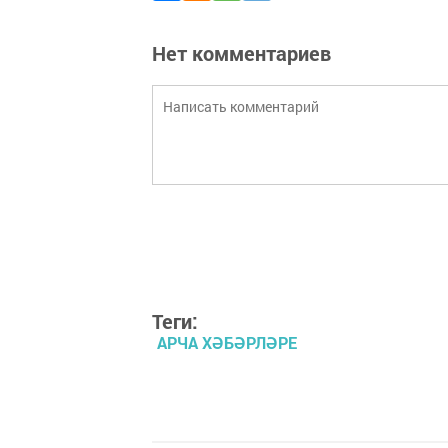
Нет комментариев
Теги:
АРЧА ХӘБӘРЛӘРЕ