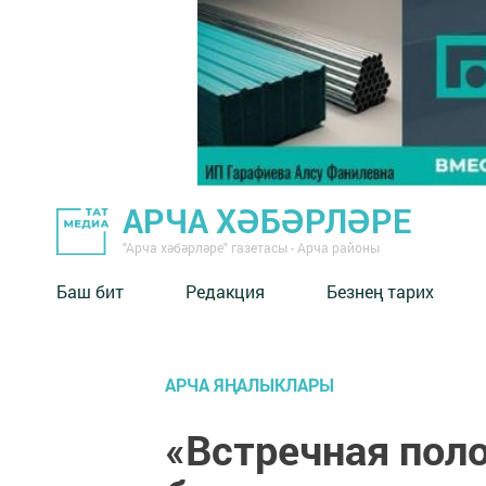
АРЧА ХӘБӘРЛӘРЕ
"Арча хәбәрләре" газетасы - Арча районы
Баш бит
Редакция
Безнең тарих
АРЧА ЯҢАЛЫКЛАРЫ
«Встречная пол