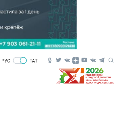
РУС
ТАТ
ы