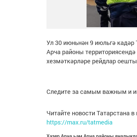
Ул 30 июньнән 9 июльгә кадәр
Арча районы территориясендә
хезмәткәрләре рейдлар оешты
Следите за самым важным и 
Читайте новости Татарстана 
https://max.ru/tatmedia
Хәзер Арча һәм Арча районы яңалыкл