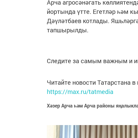
Арча агросәнәгать көллиятенд
йортында үтте. Егетләр һәм к
Дәүләтбаев котлады. Яшьләрг
тапшырылды.
Следите за самым важным и 
Читайте новости Татарстана 
https://max.ru/tatmedia
Хәзер Арча һәм Арча районы яңалыкл