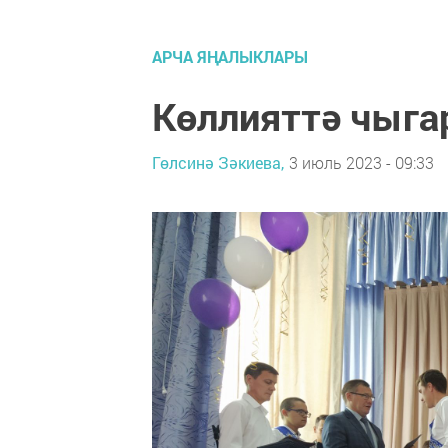
АРЧА ЯҢАЛЫКЛАРЫ
Көллияттә чыг
Гөлсинә Зәкиева,
3 июль 2023 - 09:33