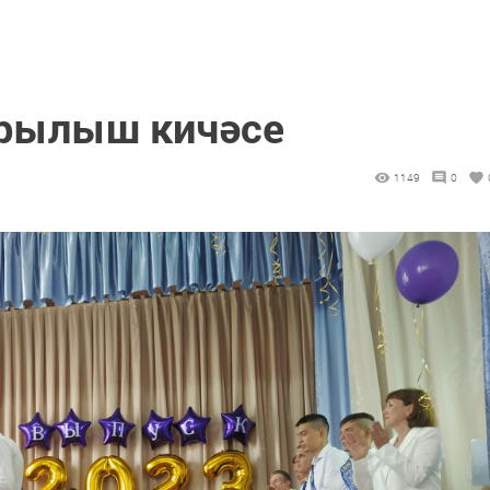
арылыш кичәсе
1149
0