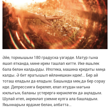
Әйе, тормышым 180 градуска үзгәрде. Матур гына
яшәп ятканда, мине ирем ташлап китте. Ике яшьлек
бала белән калдырды. Ипотека, машина кредиты миңа
калды. Ә бит яратышып өйләнешкән идек!... Бер ай
тоташ еладым да еладым. Башымда мең дә бер сорау
иде. Депрессиягә бирелеп, елап ятудан мәгънә
юклыгын, баланы үстерергә кирәклеген дә аңладым.
Шулай итеп, әкренләп үземне кулга ала башладым.
Якыннарым ярдәме белән, әлбәттә...