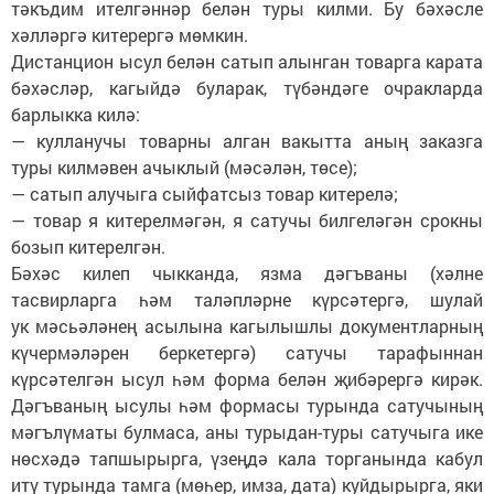
тәкъдим ителгәннәр белән туры килми. Бу бәхәсле
хәлләргә китерергә мөмкин.
Дистанцион ысул белән сатып алынган товарга карата
бәхәсләр, кагыйдә буларак, түбәндәге очракларда
барлыкка килә:
— кулланучы товарны алган вакытта аның заказга
туры килмәвен ачыклый (мәсәлән, төсе);
— сатып алучыга сыйфатсыз товар китерелә;
— товар я китерелмәгән, я сатучы билгеләгән срокны
бозып китерелгән.
Бәхәс килеп чыкканда, язма дәгъваны (хәлне
тасвирларга һәм таләпләрне күрсәтергә, шулай
ук мәсьәләнең асылына кагылышлы документларның
күчермәләрен беркетергә) сатучы тарафыннан
күрсәтелгән ысул һәм форма белән җибәрергә кирәк.
Дәгъваның ысулы һәм формасы турында сатучының
мәгълүматы булмаса, аны турыдан-туры сатучыга ике
нөсхәдә тапшырырга, үзеңдә кала торганында кабул
итү турында тамга (мөһер, имза, дата) куйдырырга, яки