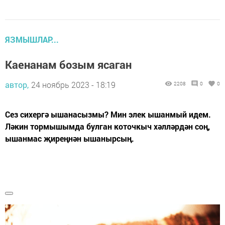
ЯЗМЫШЛАР...
Каенанам бозым ясаган
автор,
24 ноябрь 2023 - 18:19
2208
0
0
Сез сихергә ышанасызмы? Мин элек ышанмый идем.
Ләкин тормышымда булган коточкыч хәлләрдән соң,
ышанмас җиреңнән ышанырсың.