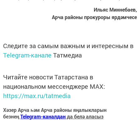
Ильяс Миннебаев,
Арча районы прокуроры ярдәмчесе
Следите за самым важным и интересным в
Telegram-канале
Татмедиа
Читайте новости Татарстана в
национальном мессенджере MАХ:
https://max.ru/tatmedia
Хәзер Арча һәм Арча районы яңалыкларын
безнең
Telegram-каналдан
да белә аласыз