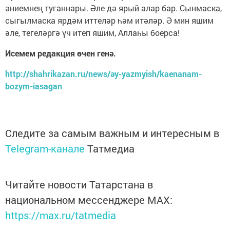
әниемнең туганнары. Әле дә ярый алар бар. Сынмаска,
сыгылмаска ярдәм иттеләр һәм итәләр. Ә мин яшим
әле, тегеләргә үч итеп яшим, Аллаһы боерса!
Исемем редакция өчен генә.
http://shahrikazan.ru/news/әy-yazmyish/kaenanam-
bozym-iasagan
Следите за самым важным и интересным в
Telegram-канале
Татмедиа
Читайте новости Татарстана в
национальном мессенджере MАХ:
https://max.ru/tatmedia