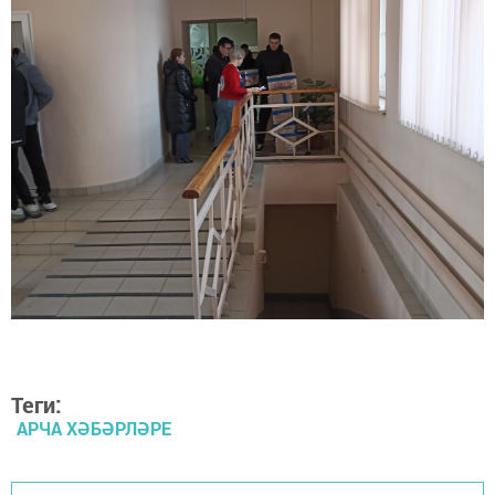
Теги:
АРЧА ХӘБӘРЛӘРЕ