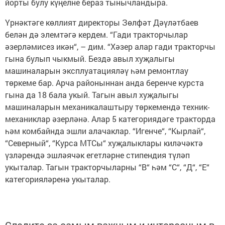
йорты булу күңелне бераз тынычландыра.
Үрнәктәге көллият директоры Зөлфәт Дәүләтбаев
белән дә элемтәгә кердем. “Гади тракторчылар
әзерләмисез икән“, – дим. “Хәзер алар гади тракторчы
гына булып чыкмый. Бездә авыл хуҗалыгы
машиналарын эксплуатацияләү һәм ремонтлау
төркеме бар. Арча районыннан анда беренче курста
гына да 18 бала укый. Тагын авыл хуҗалыгы
машиналарын механикалаштыру төркемендә техник-
механиклар әзерләнә. Алар 5 категориядәге тракторда
һәм комбайнда эшли алачаклар. “Игенче“, “Кырлай“,
“Северный“, “Курса МТСы“ хуҗалыклары киләчәктә
үзләрендә эшләячәк егетләрне стипендия түләп
укыталар. Тагын тракторчыларны “В“ һәм “С“, “Д“, “Е“
категорияләренә укыталар.
Следите за самым важным и интересным в