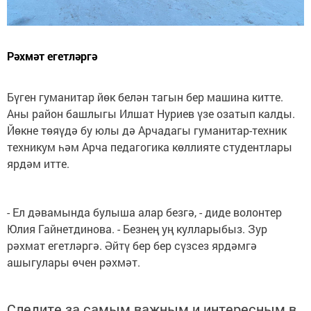
Рәхмәт егетләргә
Бүген гуманитар йөк белән тагын бер машина китте.
Аны район башлыгы Илшат Нуриев үзе озатып калды.
Йөкне төяүдә бу юлы дә Арчадагы гуманитар-техник
техникум һәм Арча педагогика көллияте студентлары
ярдәм итте.
- Ел дәвамында булыша алар безгә, - диде волонтер
Юлия Гайнетдинова. - Безнең уң кулларыбыз. Зур
рәхмат егетләргә. Әйтү бер бер сүзсез ярдәмгә
ашыгулары өчен рәхмәт.
Следите за самым важным и интересным в