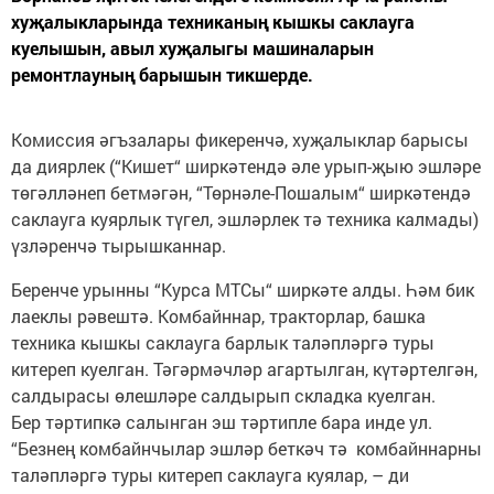
хуҗалыкларында техниканың кышкы саклауга
куелышын, авыл хуҗалыгы машиналарын
ремонтлауның барышын тикшерде.
Комиссия әгъзалары фикеренчә, хуҗалыклар барысы
да диярлек (“Кишет“ ширкәтендә әле урып-җыю эшләре
төгәлләнеп бетмәгән, “Төрнәле-Пошалым“ ширкәтендә
саклауга куярлык түгел, эшләрлек тә техника калмады)
үзләренчә тырышканнар.
Беренче урынны “Курса МТСы“ ширкәте алды. Һәм бик
лаеклы рәвештә. Комбайннар, тракторлар, башка
техника кышкы саклауга барлык таләпләргә туры
китереп куелган. Тәгәрмәчләр агартылган, күтәртелгән,
салдырасы өлешләре салдырып складка куелган.
Бер тәртипкә салынган эш тәртипле бара инде ул.
“Безнең комбайнчылар эшләр беткәч тә комбайннарны
таләпләргә туры китереп саклауга куялар, – ди