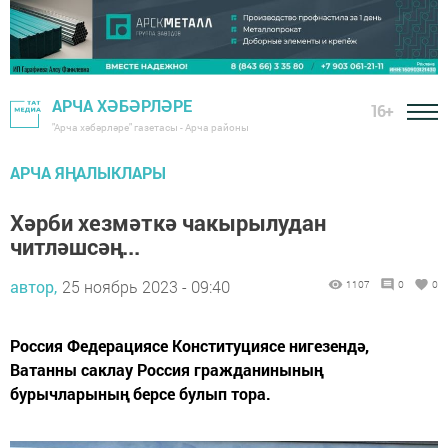
АРЧА ХӘБӘРЛӘРЕ
16+
"Арча хәбәрләре" газетасы - Арча районы
АРЧА ЯҢАЛЫКЛАРЫ
Хәрби хезмәткә чакырылудан
читләшсәң...
автор,
25 ноябрь 2023 - 09:40
1107
0
0
Россия Федерациясе Конституциясе нигезендә,
Ватанны саклау Россия гражданинының
бурычларының берсе булып тора.