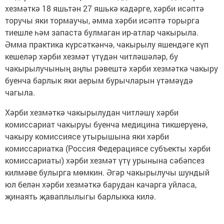
хезмәткә 18 яшьтән 27 яшькә кадәрге, хәрби исәптә
торучы яки тормаучы, әмма хәрби исәптә торырга
тиешле һәм запаста булмаган ир-атлар чакырыла.
Әмма практика күрсәткәнчә, чакырылу яшендәге күп
кешеләр хәрби хезмәт үтүдән читләшәләр, бу
чакырылучының аңлы рәвештә хәрби хезмәткә чакыру
буенча барлык яки аерым бурычларын үтәмәүдә
чагыла.
Хәрби хезмәткә чакырылудан читләшү хәрби
комиссариат чакыруы буенча медицина тикшерүенә,
чакыру комиссиясе утырышына яки хәрби
комиссариатка (Россия Федерациясе субъекты хәрби
комиссариаты) хәрби хезмәт үтү урынына сәбәпсез
килмәве булырга мөмкин. Әгәр чакырылучы шундый
юл белән хәрби хезмәткә барудан качарга уйласа,
җинаять җаваплылыгы барлыкка килә.