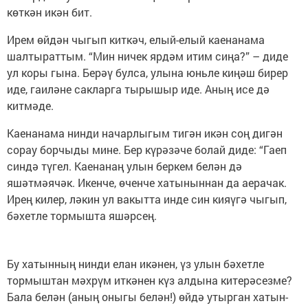
көткән икән бит.
Ирем өйдән чыгып киткәч, елый-елый каенанама
шалтыраттым. “Мин ничек ярдәм итим сиңа?” – диде
ул коры гына. Берәү булса, улына юньле киңәш бирер
иде, гаиләне сакларга тырышыр иде. Аның исе дә
китмәде.
Каенанама нинди начарлыгым тигән икән соң дигән
сорау борчыды мине. Бер күрәзәче болай диде: “Гаеп
синдә түгел. Каенанаң улын беркем белән дә
яшәтмәячәк. Икенче, өченче хатыныннан да аерачак.
Ирең килер, ләкин ул вакытта инде син кияүгә чыгып,
бәхетле тормышта яшәрсең.
Бу хатынның нинди елан икәнен, үз улын бәхетле
тормыштан мәхрүм иткәнен күз алдына китерәсезме?
Бала белән (аның оныгы белән!) өйдә утырган хатын-