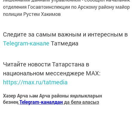
отделения Госавтоинспекции по Арскому району майор
полиции Рустем Хакимов
Следите за самым важным и интересным в
Telegram-канале
Татмедиа
Читайте новости Татарстана в
национальном мессенджере MАХ:
https://max.ru/tatmedia
Хәзер Арча һәм Арча районы яңалыкларын
безнең
Telegram-каналдан
да белә аласыз