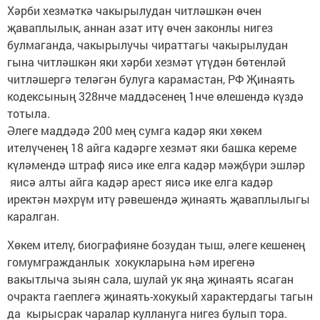
Хәрби хезмәткә чакырылудан читләшкән өчен
җаваплылык, аннан азат итү өчен законлы нигез
булмаганда, чакырылучы чираттагы чакырылудан
гына читләшкән яки хәрби хезмәт үтүдән бөтенләй
читләшергә теләгән булуга карамастан, РФ Җинаять
кодексының 328нче маддәсенең 1нче өлешендә күздә
тотыла.
Әлеге маддәдә 200 мең сумга кадәр яки хөкем
ителүченең 18 айга кадәрге хезмәт яки башка кереме
күләмендә штраф яисә ике елга кадәр мәҗбүри эшләр
яисә алты айга кадәр арест яисә ике елга кадәр
иректән мәхрүм итү рәвешендә җинаять җаваплылыгы
каралган.
Хөкем ителү, биографияне бозудан тыш, әлеге кешенең
гомумгражданлык хокукларына һәм ирегенә
вакытлыча зыян сала, шулай ук яңа җинаять ясаган
очракта гаеплегә җинаять-хокукый характердагы тагын
да кырысрак чаралар куллануга нигез булып тора.