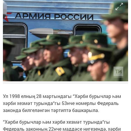
Ул 1998 елның 28 мартындагы “Хәрби бурычлар һәм
хәрби хезмәт турында“гы 53нче номерлы Федераль
законда билгеләнгән тәртиптә башкарыла.
“Хәрби бурычлар һәм хәрби хезмәт турында“гы
Федераль законның 22нче маддәсе нигезендә, хәрби