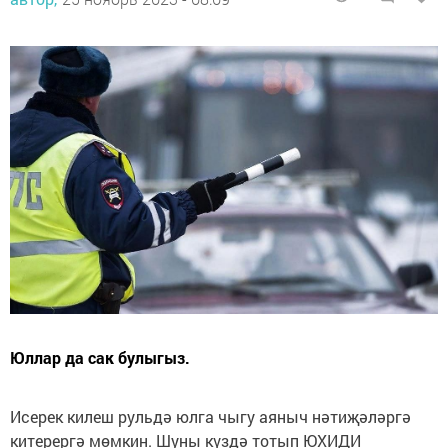
Юллар да сак булыгыз.
Исерек килеш рульдә юлга чыгу аяныч нәтиҗәләргә
китерергә мөмкин. Шуны күздә тотып ЮХИДИ