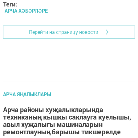
Теги:
АРЧА ХӘБӘРЛӘРЕ
Перейти на страницу новости
АРЧА ЯҢАЛЫКЛАРЫ
Арча районы хуҗалыкларында
техниканың кышкы саклауга куелышы,
авыл хуҗалыгы машиналарын
ремонтлауның барышы тикшерелде