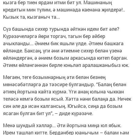
кызга бер тиен ярдәм итми бит ул. Машинаның
кредитын мин түлим, ә машинада каенана җилдерә!..
Кызык та, кызганыч та...
Сүз башында сихер турында әйткән идем бит әле?
Күрәзәчеләргә йөри торгач, тагын бер әйбер
ачыкланды... Әнием бик яшьли үлде. Әтием башкага
өйләнде. Баксаң, үги әни әтиемне сихер белән үзенә
өйләндергән, ә әнием бозым аркасында китеп барган.
Әтием өйләнгәннән бирле юньләп аралашканыбыз юк.
Мөгаен, теге бозымнарның әти белән безнең
мөнәсәбәтләргә дә тәэсире булгандыр. “Балаң белән
әтиең йортына кайта күрмә. Үги анаң юлына чыккан
теләсә кемгә бозым ясый. Хәтта нәни балаңа да. Ничек
син әле дә исән калгансың. Югыйсә, сиңа да бозым
ясаган булган бит ул”, – диде күрәзәче.
Менә шундый хәлләр... Әти йортына миңа юл ябык.
Ирем ташлап китте. Бердәнбер юанычым – балам һәм