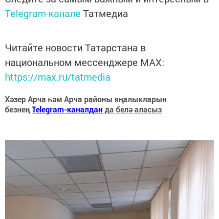
Telegram-канале
Татмедиа
Читайте новости Татарстана в
национальном мессенджере MАХ:
https://max.ru/tatmedia
Хәзер Арча һәм Арча районы яңалыкларын
безнең
Telegram-каналдан
да белә аласыз