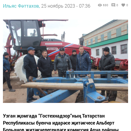
Ильяс Фәттахов,
25 ноябрь 2023 - 07:36
630
0
0
Узган җомгада “Гостехнадзор“ның Татарстан
Республикасы буенча идарәсе җитәкчесе Альберт
Борһанов җитәкчелегендәге комиссия Арча районы