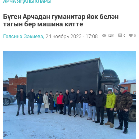
АРЧА ЯҢАЛЫКЛАРЫ
Бүген Арчадан гуманитар йөк белән
тагын бер машина китте
Гөлсинә Зәкиева,
24 ноябрь 2023 - 17:08
1201
0
0