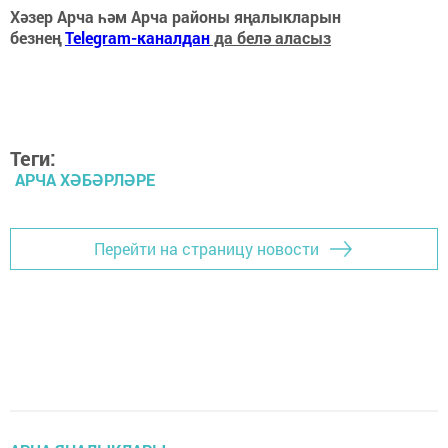
Хәзер Арча һәм Арча районы яңалыкларын
безнең
Telegram-каналдан
да белә аласыз
Теги:
АРЧА ХӘБӘРЛӘРЕ
Перейти на страницу новости