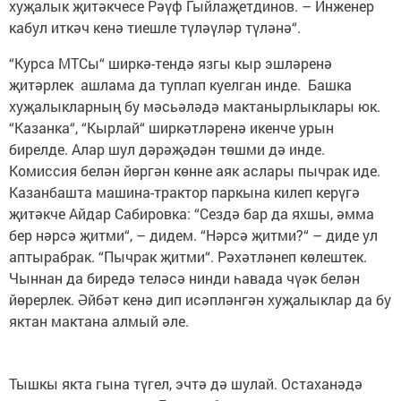
хуҗалык җитәкчесе Рәүф Гыйлаҗетдинов. – Инженер
кабул иткәч кенә тиешле түләүләр түләнә“.
“Курса МТСы“ ширкә-тендә язгы кыр эшләренә
җитәрлек ашлама да туплап куелган инде. Башка
хуҗалыкларның бу мәсьәләдә мактанырлыклары юк.
“Казанка“, “Кырлай“ ширкәтләренә икенче урын
бирелде. Алар шул дәрәҗәдән төшми дә инде.
Комиссия белән йөргән көнне аяк аслары пычрак иде.
Казанбашта машина-трактор паркына килеп керүгә
җитәкче Айдар Сабировка: “Сездә бар да яхшы, әмма
бер нәрсә җитми“, – дидем. “Нәрсә җитми?“ – диде ул
аптырабрак. “Пычрак җитми“. Рәхәтләнеп көлештек.
Чыннан да биредә теләсә нинди һавада чүәк белән
йөрерлек. Әйбәт кенә дип исәпләнгән хуҗалыклар да бу
яктан мактана алмый әле.
Тышкы якта гына түгел, эчтә дә шулай. Остаханәдә