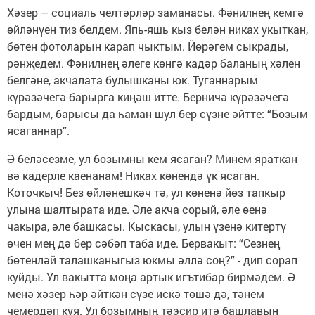
Хәзер – социаль челтәрләр заманасы. Фәнилнең кемгә
өйләнүен тиз белдем. Япь-яшь кыз белән никах укыткан,
бөтен фотоларын карап чыктым. Йөрәгем сыкрады,
рәнҗедем. Фәнилнең әлеге көнгә кадәр баланың хәлен
белгәне, акчалата булышканы юк. Туганнарым
күрәзәчегә барырга киңәш итте. Берничә күрәзәчегә
бардым, барысы да һаман шул бер сүзне әйтте: “Бозым
ясаганнар”.
Ә беләсезме, ул бозымны кем ясаган? Минем яраткан
вә кадерле каенанам! Никах көнендә үк ясаган.
Коточкыч! Без өйләнешкәч тә, ул көненә йөз тапкыр
улына шалтырата иде. Әле акча сорый, әле өенә
чакыра, әле башкасы. Кыскасы, улын үзенә китертү
өчен мең дә бер сәбәп таба иде. Бервакыт: “Сезнең
бөтенләй талашканыгыз юкмы әллә соң?” - дип сорап
куйды. Ул вакытта моңа артык игътибар бирмәдем. Ә
менә хәзер һәр әйткән сүзе искә төшә дә, тәнем
чемердәп куя. Ул бозымның тәэсир итә башлавын