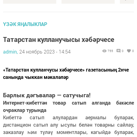
ҮЗӘК ЯҢАЛЫКЛАР
Татарстан кулланучысы хәбәрчесе
admin,
24 ноябрь 2023 - 14:54
755
0
0
«Татарстан кулланчусы хәбәрчесе» газетасының 2нче
санында чыккан мәкаләләр
Барлык дәгъвалар — сатучыга!
Интернет-кибеттән товар сатып алганда бәхәсле
очраклар турында
Кибеттә сатып алулардан аермалы буларак,
дистанцион сатып алу ысулы белән товарны сайлау,
заказлау һәм түләү моментлары, кагыйдә буларак,