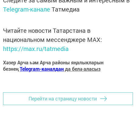
Telegram-канале
Татмедиа
Читайте новости Татарстана в
национальном мессенджере MАХ:
https://max.ru/tatmedia
Хәзер Арча һәм Арча районы яңалыкларын
безнең
Telegram-каналдан
да белә аласыз
Перейти на страницу новости