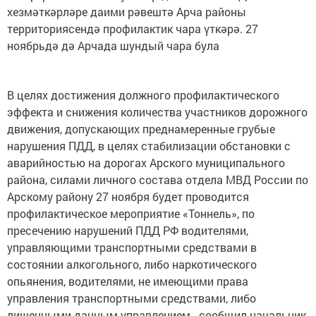
хезмәткәрләре даими рәвештә Арча районы
территориясендә профилактик чара үткәрә. 27
ноябрьдә дә Арчада шундый чара була
В целях достижения должного профилактического
эффекта и снижения количества участников дорожного
движения, допускающих преднамеренные грубые
нарушения ПДД, в целях стабилизации обстановки с
аварийностью на дорогах Арского муниципального
района, силами личного состава отдела МВД России по
Арскому району 27 ноября будет проводится
профилактическое мероприятие «Тоннель», по
пресечению нарушений ПДД РФ водителями,
управляющими транспортными средствами в
состоянии алкогольного, либо наркотического
опьянения, водителями, не имеющими права
управления транспортными средствами, либо
лишенными данным управлением - сообщил начальник