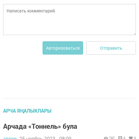
Отправить
Авторизоваться
АРЧА ЯҢАЛЫКЛАРЫ
Арчада «Тоннель» була
автор,
25 ноябрь 2023 - 08:09
797
0
0