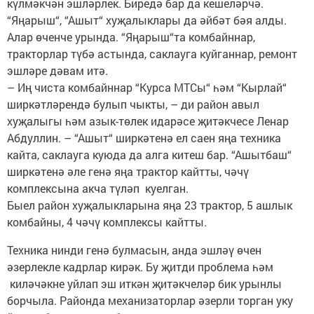
күлмәкчән эшләрлек. Биредә бар да кешеләрчә.
“Яңарыш“, “Ашыт“ хуҗалыклары да әйбәт бәя алды.
Алар өченче урында. “Яңарыш“та комбайннар,
тракторлар түбә астында, саклауга куйганнар, ремонт
эшләре дәвам итә.
– Иң чиста комбайннар “Курса МТСы“ һәм “Кырлай“
ширкәтләрендә булып чыкты, – ди район авыл
хуҗалыгы һәм азык-төлек идарәсе җитәкчесе Ленар
Абдуллин. – “Ашыт“ ширкәтенә ел саен яңа техника
кайта, саклауга куюда да алга китеш бар. “Ашытбаш“
ширкәтенә әле генә яңа трактор кайтты, чәчү
комплексына акча түләп куелган.
Быел район хуҗалыкларына яңа 23 трактор, 5 ашлык
комбайны, 4 чәчү комплексы кайтты.
Техника нинди генә булмасын, анда эшләү өчен
әзерлекле кадрлар кирәк. Бу җитди проблема һәм
киләчәкне уйлап эш иткән җитәкчеләр бик урынлы
борчыла. Районда механизаторлар әзерли торган уку