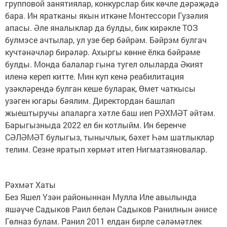
групповой занятиялар, конкурслар бик көчле дәрәҗәдә
бара. Ин яратканы якын иткәне Монтессори Гузәлия
апасы. Әле яналыклар да булды, бик кирәкле ТОЗ
булмэсе ачтылар, ул узе бер бәйрәм. Бәйрэм булгач
кучтәнәчләр бирәләр. Ахыргы көнне ёлка бәйрәме
булды. Монда балалар гына тугел олыларда Әкият
иленә кереп китте. Мин куп кенә реабилитация
узәкләрендә булган кеше буларак, Өмет чаткысы
узәген югары бәялим. Директордан башлап
жыештыручы апаларга хәтле баш иеп РӘХМӘТ әйтәм.
Барыгызныда 2022 ел бн котлыйм. Ин беренче
СӘЛӘМӘТ булыгыз, тынычлык, бәхет Һәм шатлыклар
телим. Сезне яратып хөрмәт итеп Нигматзяновалар.
Рәхмәт Хаты
Без Яшел Үзән районыннан Мулла Иле авылында
яшәүче Садыков Раил белән Садыков Ранилнын әнисе
Гөлназ булам. Ранил 2011 елдан бирле сәләмәтлек