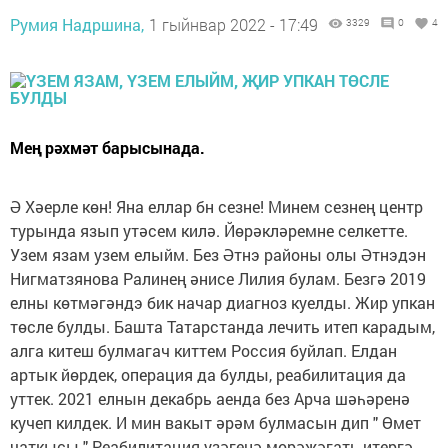
Румия Надршина,
1 гыйнвар 2022 - 17:49
3329
0
4
Мең рәхмәт барысынада.
Ә Хәерле көн! Яна еллар бн сезне! Минем сезнең центр
турында язып утәсем килә. Йөрәкләремне селкетте.
Узем язам узем елыйм. Без Әтнэ районы олы Әтнэдэн
Нигматзянова Ралинең әнисе Лилия булам. Безгә 2019
елны көтмәгәндэ бик начар диагноз куелды. Жир упкан
төсле булды. Башта Татарстанда лечить итеп карадым,
алга китеш булмагач киттем Россия буйлап. Елдан
артык йөрдек, операция да булды, реабилитация да
уттек. 2021 елнын декабрь аенда без Арча шәһәренә
кучеп килдек. И мин вакыт әрәм булмасын дип " Өмет
чаткысы " Реабилитация узәгенә мөрәжәгать итергә