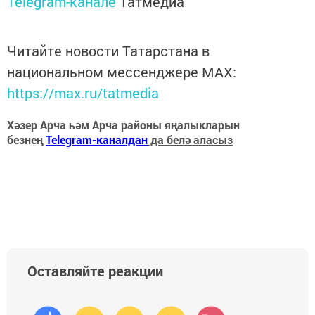
Telegram-канале
Татмедиа
Читайте новости Татарстана в
национальном мессенджере MАХ:
https://max.ru/tatmedia
Хәзер Арча һәм Арча районы яңалыкларын
безнең
Telegram-каналдан
да белә аласыз
Оставляйте реакции