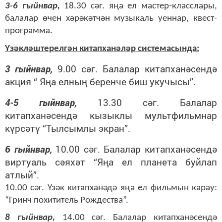
3-6 гыйнвар,
18.30 сәг. яңа ел мастер-класслары,
балалар өчен хәрәкәтчән музыкаль уеннар, квест-
программа.
Үзәкләштерелгән китапханәләр системасында:
3 гыйнвар,
9.00 сәг. Балалар китапханәсендә
акция “ Яңа елның беренче биш укучысы”.
4-5 гыйнвар,
13.30 сәг. Балалар
китапханәсендә кызыклы мультфильмнар
күрсәтү “Тылсымлы экран”.
6 гыйнвар,
10.00 сәг. Балалар китапханәсендә
виртуаль сәяхәт
“
Яңа ел планета буйлап
атлый”.
10.00 сәг. Үзәк китапханәдә яңа ел фильмын карау:
“Гринч похититель Рождества”.
8 гыйнвар,
14.00 сәг. Балалар китапханәсендә