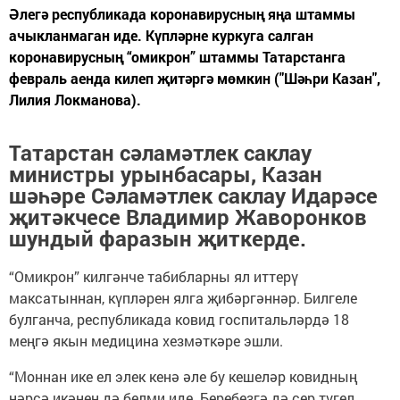
Әлегә республикада коронавирусның яңа штаммы
ачыкланмаган иде. Күпләрне куркуга салган
коронавирусның “омикрон” штаммы Татарстанга
февраль аенда килеп җитәргә мөмкин ("Шәһри Казан",
Лилия Локманова).
Татарстан сәламәтлек саклау
министры урынбасары, Казан
шәһәре Сәламәтлек саклау Идарәсе
җитәкчесе Владимир Жаворонков
шундый фаразын җиткерде.
“Омикрон” килгәнче табибларны ял иттерү
максатыннан, күпләрен ялга җибәргәннәр. Билгеле
булганча, республикада ковид госпитальләрдә 18
меңгә якын медицина хезмәткәре эшли.
“Моннан ике ел элек кенә әле бу кешеләр ковидның
нәрсә икәнен дә белми иде. Беребезгә дә сер түгел,