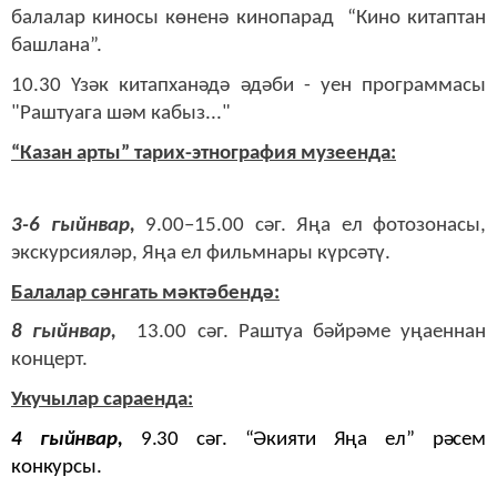
балалар киносы көненә кинопарад “Кино китаптан
башлана”.
10.30 Үзәк китапханәдә әдәби - уен программасы
"Раштуага шәм кабыз..."
“Казан арты” тарих-этнография музеенда:
3-6 гыйнвар,
9.00–15.00 сәг. Яңа ел фотозонасы,
экскурсияләр, Яңа ел фильмнары күрсәтү.
Балалар сәнгать мәктәбендә:
8 гыйнвар,
13.00 сәг. Раштуа бәйрәме уңаеннан
концерт.
Укучылар сараенда:
4 гыйнвар,
9.30 сәг. “Әкияти Яңа ел” рәсем
конкурсы.