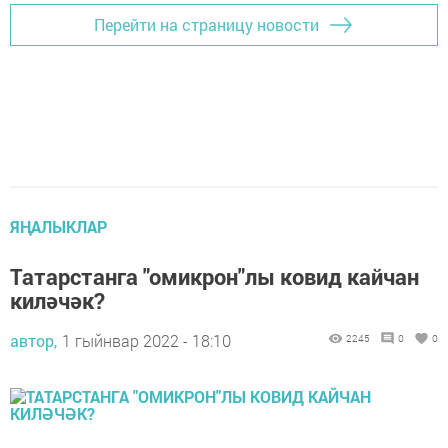
Перейти на страницу новости
ЯҢАЛЫКЛАР
Татарстанга "омикрон"лы ковид кайчан
киләчәк?
автор,
1 гыйнвар 2022 - 18:10
2245
0
0