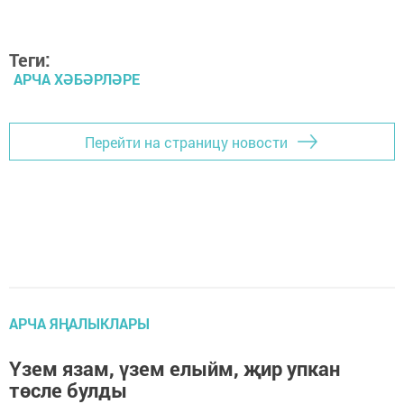
Теги:
АРЧА ХӘБӘРЛӘРЕ
Перейти на страницу новости
АРЧА ЯҢАЛЫКЛАРЫ
Үзем язам, үзем елыйм, җир упкан
төсле булды