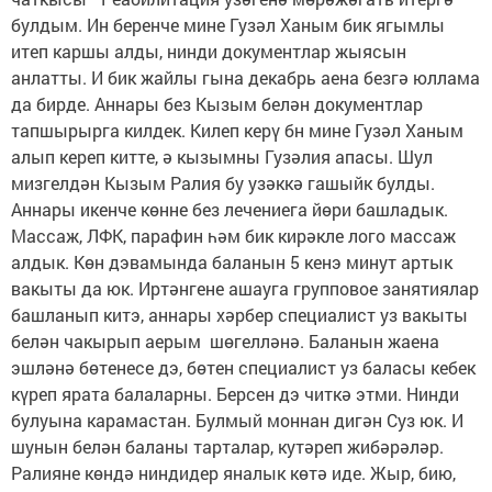
булдым. Ин беренче мине Гузәл Ханым бик ягымлы
итеп каршы алды, нинди документлар жыясын
анлатты. И бик жайлы гына декабрь аена безгә юллама
да бирде. Аннары без Кызым белән документлар
тапшырырга килдек. Килеп керү бн мине Гузәл Ханым
алып кереп китте, ә кызымны Гузәлия апасы. Шул
мизгелдән Кызым Ралия бу узәккә гашыйк булды.
Аннары икенче көнне без лечениега йөри башладык.
Массаж, ЛФК, парафин һәм бик кирәкле лого массаж
алдык. Көн дэвамында баланын 5 кенэ минут артык
вакыты да юк. Иртәнгене ашауга групповое занятиялар
башланып китэ, аннары хәрбер специалист уз вакыты
белән чакырып аерым шөгелләнә. Баланын жаена
эшләнә бөтенесе дэ, бөтен специалист уз баласы кебек
күреп ярата балаларны. Берсен дэ читкә этми. Нинди
булуына карамастан. Булмый моннан дигән Суз юк. И
шунын белән баланы тарталар, кутәреп жибәрәләр.
Ралияне көндә ниндидер яналык көтә иде. Жыр, бию,