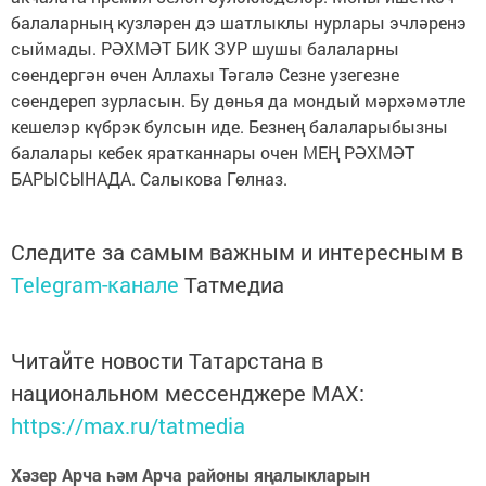
балаларның кузләрен дэ шатлыклы нурлары эчләренэ
сыймады. РӘХМӘТ БИК ЗУР шушы балаларны
сөендергән өчен Аллахы Тәгалә Сезне узегезне
сөендереп зурласын. Бу дөнья да мондый мәрхәмәтле
кешелэр күбрэк булсын иде. Безнең балаларыбызны
балалары кебек яратканнары очен МЕҢ РӘХМӘТ
БАРЫСЫНАДА. Салыкова Гөлназ.
Следите за самым важным и интересным в
Telegram-канале
Татмедиа
Читайте новости Татарстана в
национальном мессенджере MАХ:
https://max.ru/tatmedia
Хәзер Арча һәм Арча районы яңалыкларын