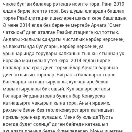
чикле булган балалар рәтендә исәптә тора. Раил 2019
елдан бирле исәптэ тора. Без шушы еллардан башлап
торле Реабилитация ишекләрен шакып керә башладык.
Ә менә 2014 елда без беренче мәртәбә Арчага "Өмет
чаткысы" диеп аталган Реабилитациягэ юл тоттык.
Андагы жылылык,андагы чисталык һәрбер нәрсәнең
уз вакытында булулары, һәрбер нәрсәнең уз
урыннарында торулары капканын тышкы ягыннан ук
йөрәккә май булып утеп керә. 2014 елдан бирле
балалар ара ерак диеп тормыйлар Арчага барабыз
диеп атлыгып торалар. Бигрәктә балаларга төрле
бәгеләрдә катнаштырулары, кул эшләре белэн
мавыктырулары бик ошый. Кул эшләре остасы
Гөлнара Фирдинатовна булган бар Конкурска
катнашырга чакырып кына тора. Анын ярдәме,
рәхмәте белән без төрле конкурсларга катнашып
призлы урыннар яуладык. Менэ бу юлыда"Пусть
всегда будет солнце" дигән бәйгедэ катнашып
акчалата премия белэн буләкләделәр. Моны ишеткәч