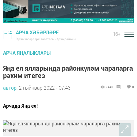
АРЧА ХӘБӘРЛӘРЕ
16+
"Арча хәбәрләре" газетасы - Арча районы
АРЧА ЯҢАЛЫКЛАРЫ
Яңа ел ялларында районкүләм чараларга
рәхим итегез
автор,
2 гыйнвар 2022 - 07:43
2446
0
0
Арчада Яңа ел!