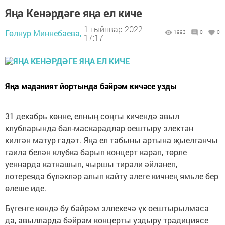
Яңа Кенәрдәге яңа ел киче
1 гыйнвар 2022 -
Гөлнур Миннебаева,
1993
0
0
17:17
Яңа мәдәният йортында бәйрәм кичәсе узды
31 декабрь көнне, елның соңгы кичендә авыл
клубларында бал-маскарадлар оештыру электән
килгән матур гадәт. Яңа ел табыны артына җыелганчы
гаилә белән клубка барып концерт карап, төрле
уеннарда катнашып, чыршы тирәли әйләнеп,
лотереяда бүләкләр алып кайту әлеге кичнең ямьле бер
өлеше иде.
Бүгенге көндә бу бәйрәм эллекечә үк оештырылмаса
да, авылларда бәйрәм концерты уздыру традициясе