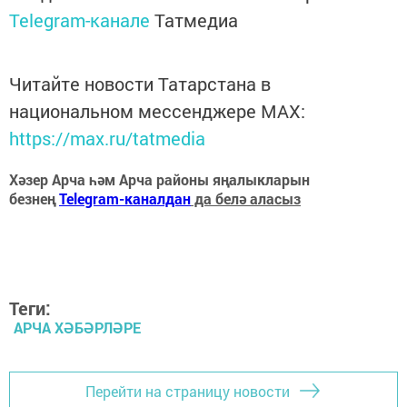
Telegram-канале
Татмедиа
Читайте новости Татарстана в
национальном мессенджере MАХ:
https://max.ru/tatmedia
Хәзер Арча һәм Арча районы яңалыкларын
безнең
Telegram-каналдан
да белә аласыз
Теги:
АРЧА ХӘБӘРЛӘРЕ
Перейти на страницу новости