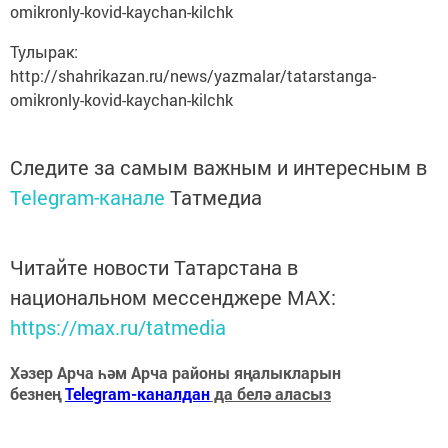
omikronly-kovid-kaychan-kilchk
Тулырак:
http://shahrikazan.ru/news/yazmalar/tatarstanga-
omikronly-kovid-kaychan-kilchk
Следите за самым важным и интересным в
Telegram-канале
Татмедиа
Читайте новости Татарстана в
национальном мессенджере MАХ:
https://max.ru/tatmedia
Хәзер Арча һәм Арча районы яңалыкларын
безнең
Telegram-каналдан
да белә аласыз