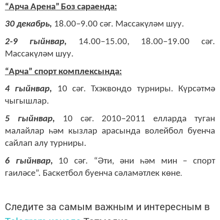
“
Арча Арена
”
Б
оз сараенда:
30 декабрь,
18.00–9.00 сәг. Массакүләм шуу.
2-9 гыйнвар,
14.00–15.00, 18.00–19.00 сәг.
Массакүләм шуу.
“Арча” спорт комплексында:
4 гыйнвар,
10 сәг. Тхэквондо турниры. Күрсәтмә
чыгышлар.
5 гыйнвар,
10 сәг. 2010–2011 елларда туган
малайлар һәм кызлар арасында волейбол буенча
сайлап алу турниры.
6 гыйнвар,
10 сәг. “Әти, әни һәм мин – спорт
гаиләсе”. Баскетбол буенча сәламәтлек көне
.
Следите за самым важным и интересным в