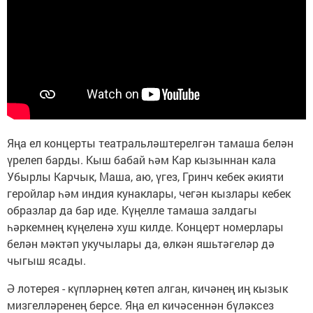
Яңа ел концерты театральләштерелгән тамаша белән
үрелеп барды. Кыш бабай һәм Кар кызыннан кала
Убырлы Карчык, Маша, аю, үгез, Гринч кебек әкияти
геройлар һәм индия кунаклары, чегән кызлары кебек
образлар да бар иде. Күңелле тамаша залдагы
һәркемнең күңеленә хуш килде. Концерт номерлары
белән мәктәп укучылары да, өлкән яшьтәгеләр дә
чыгыш ясады.
Ә лотерея - күпләрнең көтеп алган, кичәнең иң кызык
мизгелләренең берсе. Яңа ел кичәсеннән бүләксез