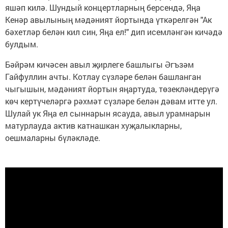
яшәп килә. Шундый концертларның берсендә, Яңа
Кенәр авылының мәдәният йортында үткәрелгән "Ак
бәхетләр белән кил син, Яңа ел!" дип исемләнгән кичәдә
булдым.
Бәйрәм кичәсен авыл җирлеге башлыгы Әгъзәм
Гайфуллин ачты. Котлау сүзләре белән башланган
чыгышын, мәдәният йортын яңартуда, төзекләндерүгә
көч кертүчеләргә рәхмәт сүзләре белән дәвам итте ул.
Шулай ук Яңа ел сыннарын ясауда, авыл урамнарын
матурлауда актив катнашкан хуҗалыкларны,
оешмаларны бүләкләде.