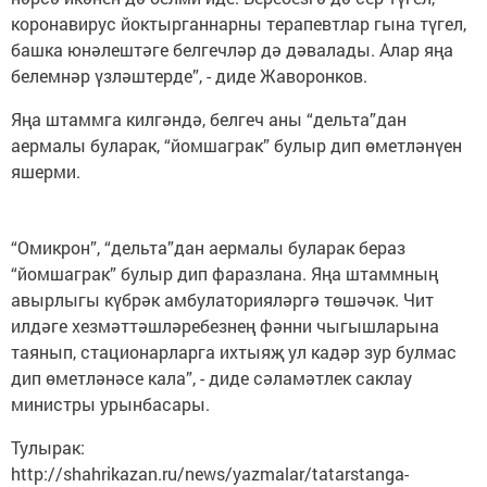
коронавирус йоктырганнарны терапевтлар гына түгел,
башка юнәлештәге белгечләр дә дәвалады. Алар яңа
белемнәр үзләштерде”, - диде Жаворонков.
Яңа штаммга килгәндә, белгеч аны “дельта”дан
аермалы буларак, “йомшаграк” булыр дип өметләнүен
яшерми.
“Омикрон”, “дельта”дан аермалы буларак бераз
“йомшаграк” булыр дип фаразлана. Яңа штаммның
авырлыгы күбрәк амбулаторияләргә төшәчәк. Чит
илдәге хезмәттәшләребезнең фәнни чыгышларына
таянып, стационарларга ихтыяҗ ул кадәр зур булмас
дип өметләнәсе кала”, - диде сәламәтлек саклау
министры урынбасары.
Тулырак:
http://shahrikazan.ru/news/yazmalar/tatarstanga-