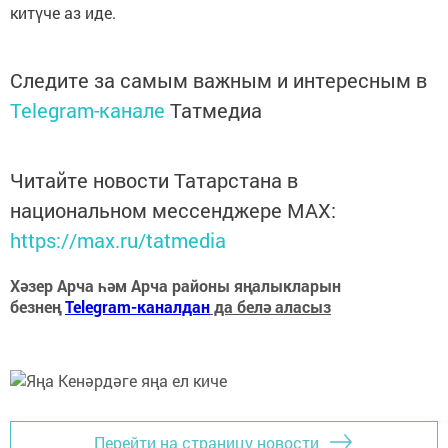
китүче аз иде.
Следите за самым важным и интересным в
Telegram-канале
Татмедиа
Читайте новости Татарстана в
национальном мессенджере MАХ:
https://max.ru/tatmedia
Хәзер Арча һәм Арча районы яңалыкларын
безнең
Telegram-каналдан
да белә аласыз
Перейти на страницу новости