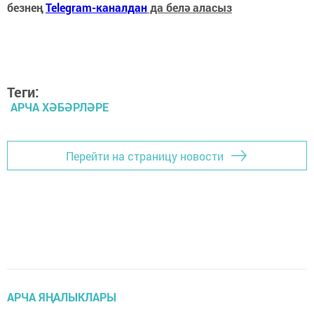
безнең
Telegram-каналдан
да белә аласыз
Теги:
АРЧА ХӘБӘРЛӘРЕ
Перейти на страницу новости
АРЧА ЯҢАЛЫКЛАРЫ