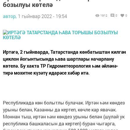
бозылуы көтелә
автор,
1 гыйнвар 2022 - 19:54
1912
0
0
Иртәгә, 2 гыйнварда, Татарстанда көнбатыштан килгән
циклон йогынтысында һава шартлары начарлану
көтелә. Бу хакта ТР Гидрометеорология һәм әйләнә-
тирә мохитне күзәтү идарәсе хәбәр итә.
Республикада көн болытлы булачак. Иртән һәм көндез
урыны белән, Казанны да кертеп, көчле кар явачак.
Моннан тыш, иртән һәм көндез урыны белән (шулай ук
республика башкаласын да кертеп) буран чыгарга,