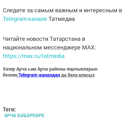
Следите за самым важным и интересным в
Telegram-канале
Татмедиа
Читайте новости Татарстана в
национальном мессенджере MАХ:
https://max.ru/tatmedia
Хәзер Арча һәм Арча районы яңалыкларын
безнең
Telegram-каналдан
да белә аласыз
Теги:
АРЧА ХӘБӘРЛӘРЕ