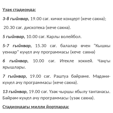
Үзәк стадионда:
3-8 гыйнвар,
19.00 сәг. кичке концерт (кече сәхнә);
20.30 сәг. дискотека (кече сәхнә).
5 гыйнвар,
10.00 сәг. Карлы волейбол.
5-7 гыйнвар,
15.30 сәг. балалар өчен “Кышкы
уеннар” күңел ачу программасы (кече сәхнә)
6 гыйнвар,
10.00 сәг. Итекле хоккей. Чаңгы
ярышлары.
7 гыйнвар,
19.00 сәг. Раштуа бәйрәме. Мәдәни-
күңел ачу программасы (кече сәхнә).
13 гыйнвар,
19.00 сәг. Үзәк чыршы ябылу тантанасы.
Бәйрәм-күңел ачу программасы (үзәк сәхнә).
Стадиондагы милли йортларда: