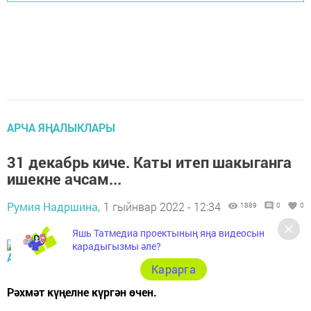
АРЧА ЯҢАЛЫКЛАРЫ
31 декабрь киче. Каты итеп шакыганга
ишекне ачсам...
Румия Надршина,
1 гыйнвар 2022 - 12:34
1889
0
0
Яшь Татмедиа проектының яңа видеосын
карадыгызмы әле?
Карарга
Рәхмәт күңелне күргән өчен.