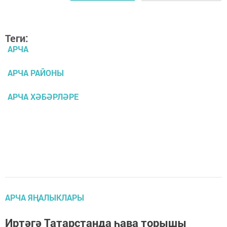
Теги:
АРЧА
АРЧА РАЙОНЫ
АРЧА ХӘБӘРЛӘРЕ
АРЧА ЯҢАЛЫКЛАРЫ
Иртәгә Татарстанда һава торышы