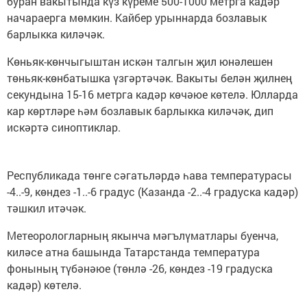
буран вакытында күз күреме 500-1000 метрга кадәр
начараерга мөмкин. Кайбер урыннарда бозлавык
барлыкка киләчәк.
Көньяк-көнчыгыштан искән талгын җил юнәлешен
төньяк-көнбатышка үзгәртәчәк. Вакыты белән җилнең
секундына 15-16 метрга кадәр көчәюе көтелә. Юлларда
кар көртләре һәм бозлавык барлыкка киләчәк, дип
искәртә синоптиклар.
Республикада төнге сәгатьләрдә һава температурасы
-4..-9, көндез -1..-6 градус (Казанда -2..-4 градуска кадәр)
тәшкил итәчәк.
Метеорологларның якынча мәгълүматлары буенча,
киләсе атна башында Татарстанда температура
фонының түбәнәюе (төнлә -26, көндез -19 градуска
кадәр) көтелә.