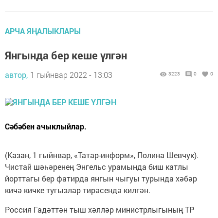
АРЧА ЯҢАЛЫКЛАРЫ
Янгында бер кеше үлгән
автор,
1 гыйнвар 2022 - 13:03
3223
0
0
Сәбәбен ачыклыйлар.
(Казан, 1 гыйнвар, «Татар-информ», Полина Шевчук).
Чистай шәһәренең Энгельс урамында биш катлы
йорттагы бер фатирда янгын чыгуы турында хәбәр
кичә кичке тугызлар тирәсендә килгән.
Россия Гадәттән тыш хәлләр министрлыгының ТР