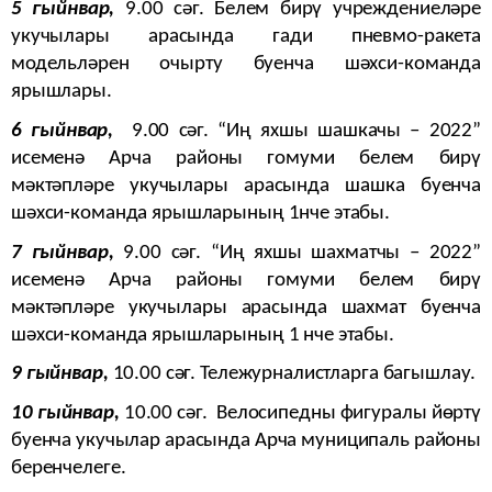
5 гыйнвар,
9.00 сәг. Белем бирү учреждениеләре
укучылары арасында гади пневмо-ракета
модельләрен очырту буенча шәхси-команда
ярышлары.
6 гыйнвар,
9.00 сәг. “Иң яхшы шашкачы – 2022”
исеменә Арча районы гомуми белем бирү
мәктәпләре укучылары арасында шашка буенча
шәхси-команда ярышларының 1нче этабы.
7 гыйнвар,
9.00 сәг. “Иң яхшы шахматчы – 2022”
исеменә Арча районы гомуми белем бирү
мәктәпләре укучылары арасында шахмат буенча
шәхси-команда ярышларының 1 нче этабы.
9 гыйнвар,
10.00 сәг. Тележурналистларга багышлау.
10 гыйнвар,
10.00 сәг. Велосипедны фигуралы йөртү
буенча укучылар арасында Арча муниципаль районы
беренчелеге.