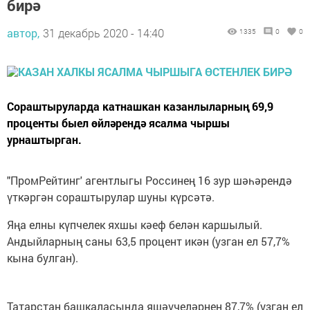
бирә
автор,
31 декабрь 2020 - 14:40
1335
0
0
Сораштыруларда катнашкан казанлыларның 69,9
проценты быел өйләрендә ясалма чыршы
урнаштырган.
"ПромРейтинг' агентлыгы Россинең 16 зур шәһәрендә
үткәргән сораштырулар шуны күрсәтә.
Яңа елны күпчелек яхшы кәеф белән каршылый.
Андыйларның саны 63,5 процент икән (узган ел 57,7%
кына булган).
Татарстан башкаласында яшәүчеләрнең 87,7% (узган ел