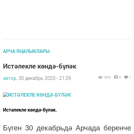
АРЧА ЯҢАЛЫКЛАРЫ
Истәлекле көндә-бүләк
автор,
30 декабрь 2020 - 21:29
1412
0
1
Истәлекле көндә-бүләк.
Бүген 30 декабр
ь
дә Арчада беренче