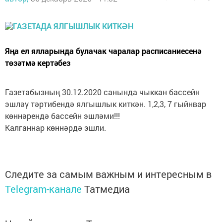
Яңа ел ялларында булачак чаралар расписаниесенә
төзәтмә кертәбез
Газетабызның 30.12.2020 санында чыккан бассейн
эшләү тәртибендә ялгышлык киткән. 1,2,3, 7 гыйнвар
көннәрендә бассейн эшләми!!!
Калганнар көннәрдә эшли.
Следите за самым важным и интересным в
Telegram-канале
Татмедиа