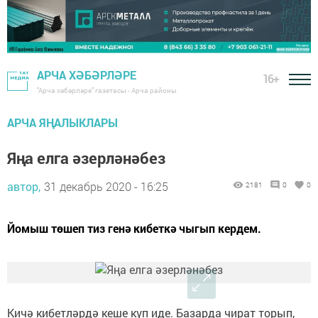
АРЧА ХӘБӘРЛӘРЕ
16+
"Арча хәбәрләре" газетасы - Арча районы
АРЧА ЯҢАЛЫКЛАРЫ
Яңа елга әзерләнәбез
автор,
31 декабрь 2020 - 16:25
2181
0
0
Йомыш төшеп тиз генә кибеткә чыгып кердем.
Кичә кибетләрдә кеше күп иде. Базарда чират торып,