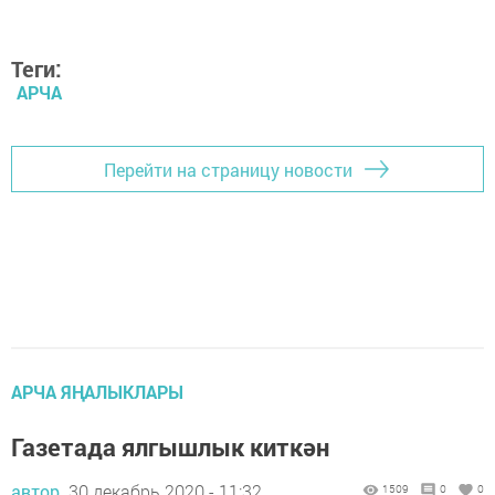
Теги:
АРЧА
Перейти на страницу новости
АРЧА ЯҢАЛЫКЛАРЫ
Газетада ялгышлык киткән
автор,
30 декабрь 2020 - 11:32
1509
0
0