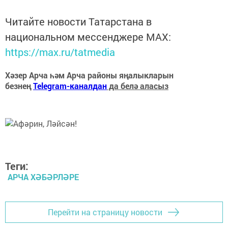
Читайте новости Татарстана в
национальном мессенджере MАХ:
https://max.ru/tatmedia
Хәзер Арча һәм Арча районы яңалыкларын
безнең
Telegram-каналдан
да белә аласыз
Теги:
АРЧА ХӘБӘРЛӘРЕ
Перейти на страницу новости