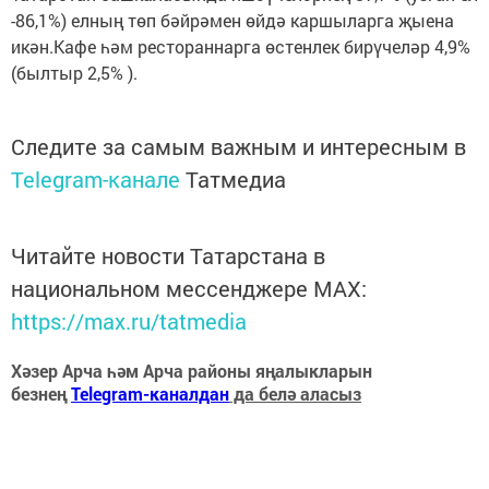
-86,1%) елның төп бәйрәмен өйдә каршыларга җыена
икән.Кафе һәм рестораннарга өстенлек бирүчеләр 4,9%
(былтыр 2,5% ).
Следите за самым важным и интересным в
Telegram-канале
Татмедиа
Читайте новости Татарстана в
национальном мессенджере MАХ:
https://max.ru/tatmedia
Хәзер Арча һәм Арча районы яңалыкларын
безнең
Telegram-каналдан
да белә аласыз