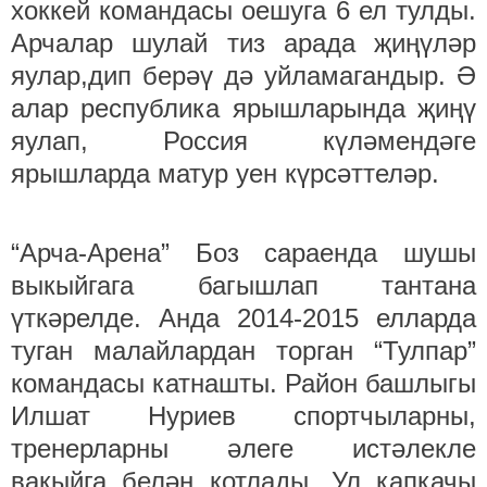
хоккей командасы оешуга 6 ел тулды.
Арчалар шулай тиз арада җиңүләр
яулар,дип берәү дә уйламагандыр. Ә
алар республика ярышларында җиңү
яулап, Россия күләмендәге
ярышларда матур уен күрсәттеләр.
“Арча-Арена” Боз сараенда шушы
выкыйгага багышлап тантана
үткәрелде. Анда 2014-2015 елларда
туган малайлардан торган “Тулпар”
командасы катнашты. Район башлыгы
Илшат Нуриев спортчыларны,
тренерларны әлеге истәлекле
вакыйга белән котлады. Ул капкачы