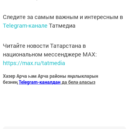
Следите за самым важным и интересным в
Telegram-канале
Татмедиа
Читайте новости Татарстана в
национальном мессенджере MАХ:
https://max.ru/tatmedia
Хәзер Арча һәм Арча районы яңалыкларын
безнең
Telegram-каналдан
да белә аласыз