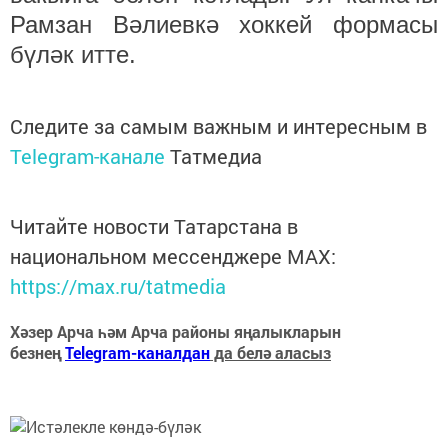
Рамзан Вәлиевкә хоккей формасы
бүләк итте.
Следите за самым важным и интересным в
Telegram-канале
Татмедиа
Читайте новости Татарстана в
национальном мессенджере MАХ:
https://max.ru/tatmedia
Хәзер Арча һәм Арча районы яңалыкларын
безнең
Telegram-каналдан
да белә аласыз