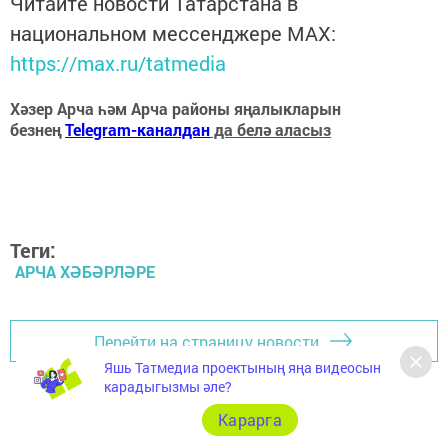
Читайте новости Татарстана в
национальном мессенджере MАХ:
https://max.ru/tatmedia
Хәзер Арча һәм Арча районы яңалыкларын
безнең
Telegram-каналдан
да белә аласыз
Теги:
АРЧА ХӘБӘРЛӘРЕ
Перейти на страницу новости
Яшь Татмедиа проектының яңа видеосын
карадыгызмы әле?
Карарга