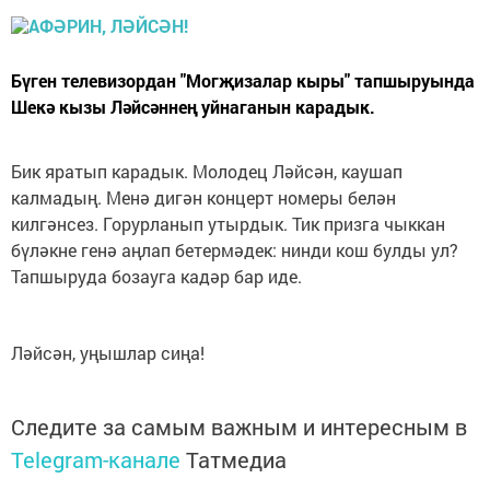
Бүген телевизордан "Могҗизалар кыры" тапшыруында
Шекә кызы Ләйсәннең уйнаганын карадык.
Бик яратып карадык. Молодец Ләйсән, каушап
калмадың. Менә дигән концерт номеры белән
килгәнсез. Горурланып утырдык. Тик призга чыккан
бүләкне генә аңлап бетермәдек: нинди кош булды ул?
Тапшыруда бозауга кадәр бар иде.
Ләйсән, уңышлар сиңа!
Следите за самым важным и интересным в
Telegram-канале
Татмедиа