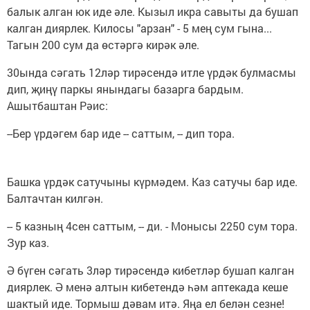
балык алган юк иде әле. Кызыл икра савыты да бушап
калган диярлек. Килосы "арзан" - 5 мең сум гына...
Тагын 200 сум да өстәргә кирәк әле.
30ында сәгать 12ләр тирәсендә итле үрдәк булмасмы
дип, җиңү паркы янындагы базарга бардым.
Ашытбаштан Рәис:
--Бер үрдәгем бар иде -- саттым, -- дип тора.
Башка үрдәк сатучыны күрмәдем. Каз сатучы бар иде.
Балтачтан килгән.
-- 5 казның 4сен саттым, -- ди. - Монысы 2250 сум тора.
Зур каз.
Ә бүген сәгать 3ләр тирәсендә кибетләр бушап калган
диярлек. Ә менә алтын кибетендә һәм аптекада кеше
шактый иде. Тормыш дәвам итә. Яңа ел белән сезне!