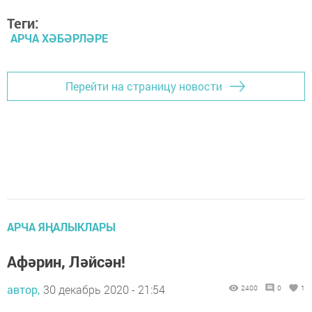
Теги:
АРЧА ХӘБӘРЛӘРЕ
Перейти на страницу новости
АРЧА ЯҢАЛЫКЛАРЫ
Афәрин, Ләйсән!
автор,
30 декабрь 2020 - 21:54
2400
0
1