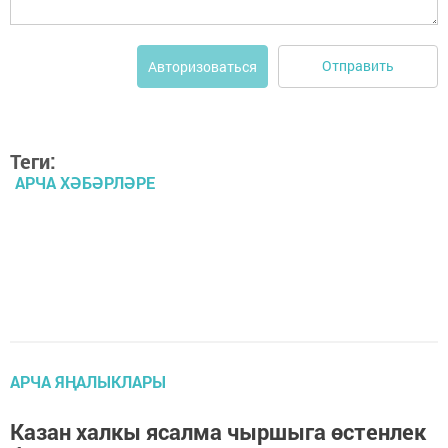
Отправить
Авторизоваться
Теги:
АРЧА ХӘБӘРЛӘРЕ
АРЧА ЯҢАЛЫКЛАРЫ
Казан халкы ясалма чыршыга өстенлек