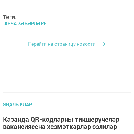
Теги:
АРЧА ХӘБӘРЛӘРЕ
Перейти на страницу новости
ЯҢАЛЫКЛАР
Казанда QR-кодларны тикшерүчеләр
вакансиясенә хезмәткәрләр эзлиләр