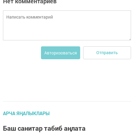
Нет комментариев
Отправить
Авторизоваться
АРЧА ЯҢАЛЫКЛАРЫ
Баш санитар табиб аңлата