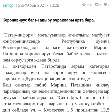
автор,
15 октябрь 2021 - 10:28
1101
0
0
Коронавирус белән авыру очраклары арта бара.
“Татар-информ” мәгълүматлар агентлыгы матбугат
конференциясендә Республика буенча
Роспотребнадзор идарәсе җитәкчесе Марина
Патяшина коронавирус белән бәйле хәлне аңлатты
һәм сорауларга җавап бирде.
11 октябрьдән Татарстанда аерым категория
гражданнар өчен яңа коронавирус инфекциясенә
каршы мәҗбүри вакцинация игълан ителде.
Баш санитар табиб Марина Патяшина чикләү
чараларының көчәюен эпидемиологик хәлнең начар
булуына бәйләп аңлатты. “Сентябрь башыннан без
атна саен авыру очракларының артуын күзәтәбез, –
дип сөйләде ул. – Күрсәткеч 1,5 проценттан 13,5