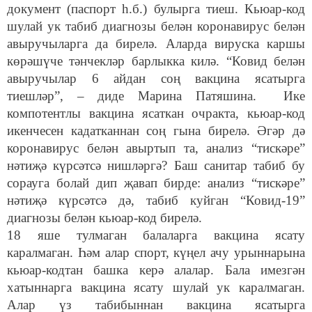
документ (паспорт һ.б.) булырга тиеш. Кьюар-код
шулай ук табиб диагнозы белән коронавирус белән
авыручыларга да бирелә. Аларда вируска каршы
көрәшүче тәнчекләр барлыкка килә. “Ковид белән
авыручылар 6 айдан соң вакцина ясатырга
тиешләр”, – диде Марина Патяшина. Ике
компотентлы вакцина ясаткан очракта, кьюар-код
икенчесен кадатканнан соң гына бирелә. Әгәр дә
коронавирус белән авыртып та, анализ “тискәре”
нәтиҗә күрсәтсә нишләргә? Баш санитар табиб бу
сорауга болай дип җавап бирде: анализ “тискәре”
нәтиҗә күрсәтсә дә, табиб куйган “Ковид-19”
диагнозы белән кьюар-код бирелә.
18 яше тулмаган балаларга вакцина ясату
каралмаган. Һәм алар спорт, күңел ачу урыннарына
кьюар-кодтан башка керә алалар. Бала имезгән
хатыннарга вакцина ясату шулай ук каралмаган.
Алар үз табибыннан вакцина ясатырга