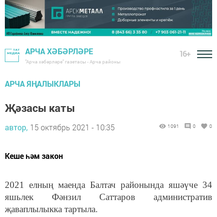
АРЧА ХӘБӘРЛӘРЕ
16+
"Арча хәбәрләре" газетасы - Арча районы
АРЧА ЯҢАЛЫКЛАРЫ
Җәзасы каты
автор,
15 октябрь 2021 - 10:35
1091
0
0
Кеше һәм закон
2021 елның маенда Балтач районында яшәүче 34
яшьлек Фәнзил Саттаров административ
җаваплылыкка тартыла.