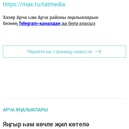
https://max.ru/tatmedia
Хәзер Арча һәм Арча районы яңалыкларын
безнең
Telegram-каналдан
да белә аласыз
Перейти на страницу новости
АРЧА ЯҢАЛЫКЛАРЫ
Яңгыр һәм көчле җил көтелә