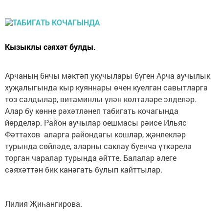
Кызыклы сәяхәт булды.
Арчаның 6нчы мәктәп укучылары бүген Арча аучылык
хуҗалыгында кыр куяннары өчен куелган савытларга
тоз салдылар, витаминлы үлән көлтәләре элделәр.
Алар бу көнне рәхәтләнеп табигать кочагында
йөрделәр. Район аучылар оешмасы рәисе Ильяс
Фәттахов аларга райондагы кошлар, җәнлекләр
турында сөйләде, аларны саклау буенча үткәрелә
торган чаралар турында әйтте. Балалар әлеге
сәяхәттән бик канәгать булып кайттылар.
Лилия Җиһангирова.