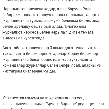
Чараның төп өлешенә кадәр, алып баручы Рилә
Габдрахманова катнашучыларны сәламләп, аларга
журналистика турында гомуми белешмә бирде, алар
белән аралашу оештырып алды. "Блогер һәм
журналист нәрсәсе белән аерыла?" дигән темага
видеоязма күрсәтелде.
Алга таба катнашучылар 3 командага тупланып, 4
тукталышта биремнәрне үтәделәр. Сорау-биремнәр
журналистика белән бәйле иде. Һәр тукталышта
командалар журналлар белән селфи ясап, аларны үз
инстаграм битләренә куйды.
Уен-квестка гомуми нәтиҗә ясалганнан соң,
кызыксынучы яшьләр "Арча хәбәрләре" редакциясенә