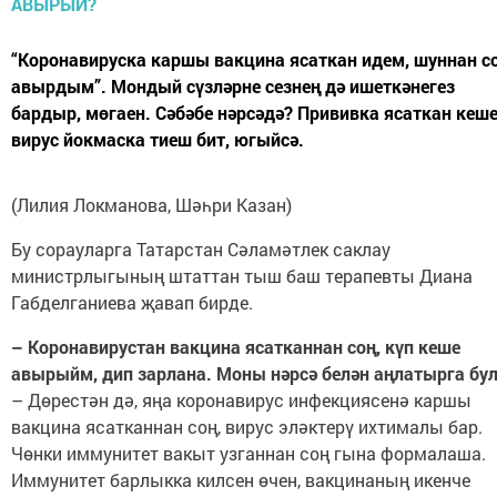
“Коронавируска каршы вакцина ясаткан идем, шуннан с
авырдым”. Мондый сүзләрне сезнең дә ишеткәнегез
бардыр, мөгаен. Сәбәбе нәрсәдә? Прививка ясаткан кеше
вирус йокмаска тиеш бит, югыйсә.
(Лилия Локманова, Шәһри Казан)
Бу сорауларга Татарстан Сәламәтлек саклау
министрлыгының штаттан тыш баш терапевты Диана
Габделганиева җавап бирде.
– Коронавирустан вакцина ясатканнан соң, күп кеше
авырыйм, дип зарлана. Моны нәрсә белән аңлатырга бу
– Дөрестән дә, яңа коронавирус инфекциясенә каршы
вакцина ясатканнан соң, вирус эләктерү ихтималы бар.
Чөнки иммунитет вакыт узганнан соң гына формалаша.
Иммунитет барлыкка килсен өчен, вакцинаның икенче