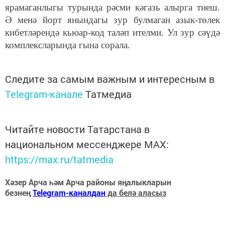
ярамаганлыгы турында рәсми кәгазь алырга тиеш.
Ә менә йорт янындагы зур булмаган азык-төлек
кибетләрендә кьюар-код таләп ителми. Ул зур сәүдә
комплексларында гына сорала.
Следите за самым важным и интересным в
Telegram-канале
Татмедиа
Читайте новости Татарстана в
национальном мессенджере MАХ:
https://max.ru/tatmedia
Хәзер Арча һәм Арча районы яңалыкларын
безнең
Telegram-каналдан
да белә аласыз