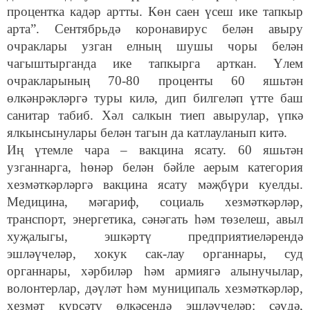
процентка кадәр артты. Көн саен үсеш ике тапкыр
арта”. Сентябрьдә коронавирус белән авыру
очраклары узган елның шушы чоры белән
чагыштырганда ике тапкырга арткан. Үлем
очракларының 70-80 проценты 60 яшьтән
өлкәнрәкләргә туры килә, дип билгеләп үтте баш
санитар табиб. Хәл салкын тиеп авырулар, үпкә
ялкынсынулары белән тагын да катлауланып китә.
Иң үтемле чара – вакцина ясату. 60 яшьтән
узганнарга, һөнәр белән бәйле аерым категория
хезмәткәрләргә вакцина ясату мәҗбүри куелды.
Медицина, мәгариф, социаль хезмәткәрләр,
транспорт, энергетика, сәнәгать һәм төзелеш, авыл
хуҗалыгы, эшкәртү предприятиеләрендә
эшләүчеләр, хокук сак-лау органнары, суд
органнары, хәрбиләр һәм армиягә алынучылар,
волонтерлар, дәүләт һәм муниципаль хезмәткәрләр,
хезмәт күрсәтү өлкәсендә эшләүчеләр: сәүдә,