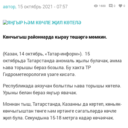
автор,
15 октябрь 2021 - 07:57
1689
0
0
Көнчыгыш районнарда кырау төшәргә мөмкин.
(Казан, 14 октябрь, «Татар-информ»). 15
октябрьдә Татарстанда аномаль җылы булачак, әмма
һава торышы бераз бозыла. Бу хакта ТР
Гидрометеорология үзәге кисәтә.
Республикада аязучан болытлы һава торышы көтелә.
Урыны белән бераз яңгыр явачак.
Моннан тыш, Татарстанда, Казанны да кертеп, көньяк-
көнчыгыштан төнге һәм иртәнге сәгатьләрдә көчле
җил була. Секундына 15-18 метрга кадәр көчәячәк.