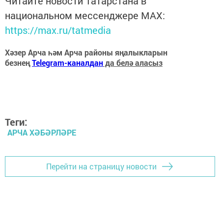
Читайте новости Татарстана в
национальном мессенджере MАХ:
https://max.ru/tatmedia
Хәзер Арча һәм Арча районы яңалыкларын
безнең
Telegram-каналдан
да белә аласыз
Теги:
АРЧА ХӘБӘРЛӘРЕ
Перейти на страницу новости