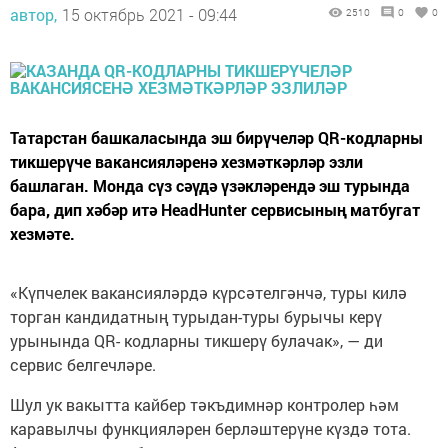
автор,
15 октябрь 2021 - 09:44
2510
0
0
Татарстан башкаласында эш бирүчеләр QR-кодларны
тикшерүче вакансияләренә хезмәткәрләр эзли
башлаган. Монда сүз сәүдә үзәкләрендә эш турында
бара, дип хәбәр итә HeadHunter сервисының матбугат
хезмәте.
«Күпчелек вакансияләрдә күрсәтелгәнчә, туры килә
торган кандидатның турыдан-туры бурычы керү
урынында QR- кодларны тикшерү булачак», — ди
сервис белгечләре.
Шул ук вакытта кайбер тәкъдимнәр контролер һәм
каравылчы функцияләрен берләштерүне күздә тота.