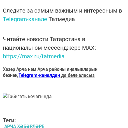
Следите за самым важным и интересным в
Telegram-канале
Татмедиа
Читайте новости Татарстана в
национальном мессенджере MАХ:
https://max.ru/tatmedia
Хәзер Арча һәм Арча районы яңалыкларын
безнең
Telegram-каналдан
да белә аласыз
Теги:
АРЧА ХӘБӘРЛӘРЕ