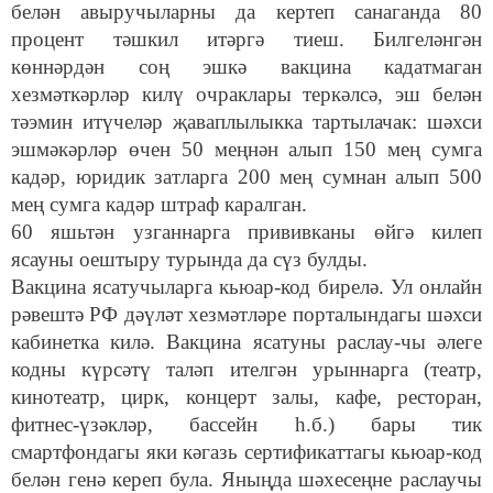
белән авыручыларны да кертеп санаганда 80
процент тәшкил итәргә тиеш. Билгеләнгән
көннәрдән соң эшкә вакцина кадатмаган
хезмәткәрләр килү очраклары теркәлсә, эш белән
тәэмин итүчеләр җаваплылыкка тартылачак: шәхси
эшмәкәрләр өчен 50 меңнән алып 150 мең сумга
кадәр, юридик затларга 200 мең сумнан алып 500
мең сумга кадәр штраф каралган.
60 яшьтән узганнарга прививканы өйгә килеп
ясауны оештыру турында да сүз булды.
Вакцина ясатучыларга кьюар-код бирелә. Ул онлайн
рәвештә РФ дәүләт хезмәтләре порталындагы шәхси
кабинетка килә. Вакцина ясатуны раслау-чы әлеге
кодны күрсәтү таләп ителгән урыннарга (театр,
кинотеатр, цирк, концерт залы, кафе, ресторан,
фитнес-үзәкләр, бассейн һ.б.) бары тик
смартфондагы яки кәгазь сертификаттагы кьюар-код
белән генә кереп була. Яныңда шәхесеңне раслаучы