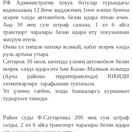
РФ Административ хокук бозулар турындагы
кодексының 12.8нче маддәсенең 1нче өлеше буенча
исерек хәлдә автомобиль белән идарә иткән өчен.
Аңа 30 мең сум штраф салына, 1 ел 6 айга
транспорт чаралары белән идарә итү хокукыннан
мәхрүм ителә.
Әмма ул тиешле нәтиҗә ясамый, кабат исерек хәлдә
руль артына утыра.
Саттаров 30 июль кичендә үзенең автомобиле белән
исерек хәлдә идарә итә һәм Казан–Малмыж юлында
(Арча районы территориясендә) ЮХИДИ
хезмәткәрләре тарафыннан туктатыла.
Ул үзенең гаебен, юлда башкаларга куркыныч
тудыруын таныды.
Район суды Ф.Саттаровка 200 мең сум штраф
салды, 2 ел 6 айга транспорт чаралары белән идарә