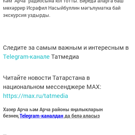
һәм "Арча" радиосына юл тотты. Биредә аларга баш
мөхәррир Исрафил Насыйбуллин мәгълүматка бай
экскурсия уздырды.
Следите за самым важным и интересным в
Telegram-канале
Татмедиа
Читайте новости Татарстана в
национальном мессенджере MАХ:
https://max.ru/tatmedia
Хәзер Арча һәм Арча районы яңалыкларын
безнең
Telegram-каналдан
да белә аласыз