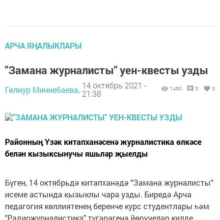
АРЧА ЯҢАЛЫКЛАРЫ
"Замана журналисты" уен-квесты узды
14 октябрь 2021 -
Гөлнур Миннебаева,
1450
0
0
21:38
Районның Үзәк китапханәсенә журналистика өлкәсе
белән кызыксынучы яшьләр җыелды
Бүген, 14 октябрьдә китапханәдә "Замана журналисты"
исеме астында кызыклы чара узды. Биредә Арча
педагогия көллиятенең беренче курс студентлары һәм
"Радиожурналистика" түгәрәгенә йөрүчеләр килде.