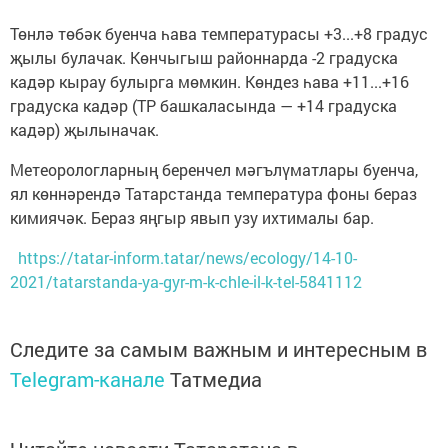
Төнлә төбәк буенча һава температурасы +3...+8 градус
җылы булачак. Көнчыгыш районнарда -2 градуска
кадәр кырау булырга мөмкин. Көндез һава +11...+16
градуска кадәр (ТР башкаласында — +14 градуска
кадәр) җылыначак.
Метеорологларның беренчел мәгълүматлары буенча,
ял көннәрендә Татарстанда температура фоны бераз
кимиячәк. Бераз яңгыр явып узу ихтималы бар.
https://tatar-inform.tatar/news/ecology/14-10-
2021/tatarstanda-ya-gyr-m-k-chle-il-k-tel-5841112
Следите за самым важным и интересным в
Telegram-канале
Татмедиа