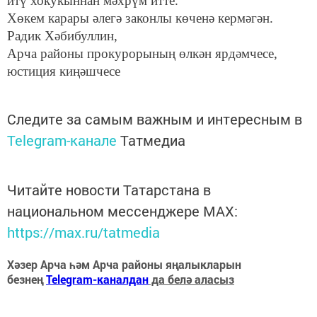
итү хокукыннан мәхрүм итте.
Хөкем карары әлегә законлы көченә кермәгән.
Радик Хәбибуллин,
Арча районы прокурорының өлкән ярдәмчесе,
юстиция киңәшчесе
Следите за самым важным и интересным в
Telegram-канале
Татмедиа
Читайте новости Татарстана в
национальном мессенджере MАХ:
https://max.ru/tatmedia
Хәзер Арча һәм Арча районы яңалыкларын
безнең
Telegram-каналдан
да белә аласыз