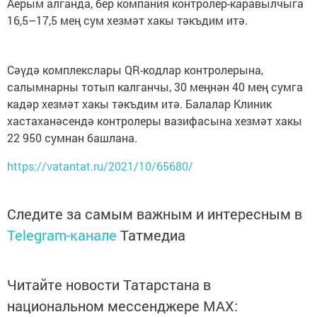
Аерым алганда, бер компания контролер-каравылчыга
16,5–17,5 мең сум хезмәт хакы тәкъдим итә.
Сәүдә комплекслары QR-кодлар контролерына,
салымнарны тотып калганчы, 30 меңнән 40 мең сумга
кадәр хезмәт хакы тәкъдим итә. Балалар Клиник
хастаханәсендә контролеры вазифасына хезмәт хакы
22 950 сумнан башлана.
https://vatantat.ru/2021/10/65680/
Следите за самым важным и интересным в
Telegram-канале
Татмедиа
Читайте новости Татарстана в
национальном мессенджере MАХ: