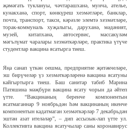
җәмәгать туклануы, чәчтарашханә, мунча, ателье,
кунакханә, спорт, көнкүреш хезмәтләре, банклар,
почта, транспорт, такси, кәрәзле элемтә хезмәтләре,
торак-коммуналь хуҗалыгы, даруханә, мәдәният,
музей, китапханә, автосервис, массакүләм
мәгълүмат чаралары хезмәткәрләре, практика үтүче
студентлар вакцина ясатырга тиеш.
Яңа санап үткән оешма, предприятие җитәкчеләре,
эш бирүчеләр үз хезмәткәрләренә вакцина ясатуны
кайгыртырга тиеш. Баш санитар табиб Марина
Патяшина мәҗбүри вакцина ясату чорын да әйтеп
үтте. “Вакцинаның беренче компонентын
ясатмаганнар 9 ноябрьдән һәм вакцинаның икенче
компонентын кадатмаган хезмәткәрләр 7 декабрьдән
эштән азат ителәләр”, – дип ассызык-лап үтте ул.
Коллективта вакцина ясатучылар саны коронавирус