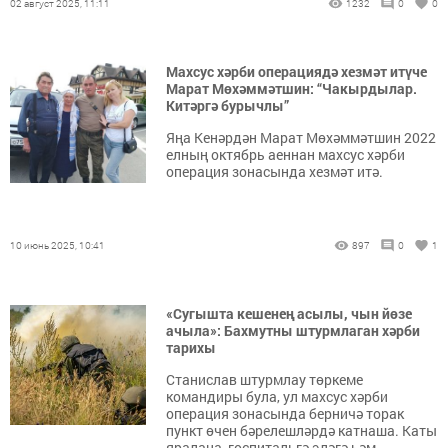
02 август 2025, 11:11
1232
0
0
Махсус хәрби операциядә хезмәт итүче
Марат Мөхәммәтшин: “Чакырдылар.
Китәргә бурычлы”
Яңа Кенәрдән Марат Мөхәммәтшин 2022
елның октябрь аеннан махсус хәрби
операция зонасында хезмәт итә.
10 июнь 2025, 10:41
897
0
1
«Сугышта кешенең асылы, чын йөзе
ачыла»: Бахмутны штурмлаган хәрби
тарихы
Станислав штурмлау төркеме
командиры була, ул махсус хәрби
операция зонасында берничә торак
пункт өчен бәрелешләрдә катнаша. Каты
яралана, госпитальгә эләгә һәм