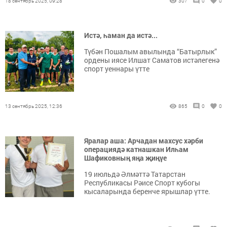
18 сентябрь 2025, 09:28
307
0
0
Истә, һаман да истә...
Түбән Пошалым авылында “Батырлык”
ордены иясе Илшат Саматов истәлегенә
спорт уеннары үтте
13 сентябрь 2025, 12:36
865
0
0
Яралар аша: Арчадан махсус хәрби
операциядә катнашкан Илһам
Шафиковның яңа җиңүе
19 июльдә Әлмәттә Татарстан
Республикасы Рәисе Спорт кубогы
кысаларында беренче ярышлар үтте.