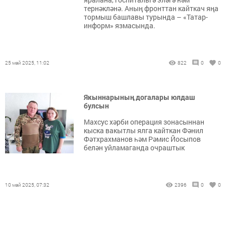
тернәкләнә. Аның фронттан кайткач яңа
тормыш башлавы турында – «Татар-
информ» язмасында.
25 май 2025, 11:02
822
0
0
Якыннарының догалары юлдаш
булсын
Махсус хәрби операция зонасыннан
кыска вакытлы ялга кайткан Фәнил
Фәтхрахманов һәм Рәмис Йосыпов
белән уйламаганда очраштык
10 май 2025, 07:32
2396
0
0