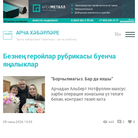
АРЧА ХӘБӘРЛӘРЕ
16+
"Арча хәбәрләре" газетасы - Арча районы
Безнең геройлар рубрикасы буенча
яңалыклар
“Борчылмагыз. Бар да яхшы”
Арчадан Альберт Нотфуллин махсус
хәрби операция зонасына үз теләге
белән, контракт төзеп китә
05 июнь 2026, 10:03
443
0
0