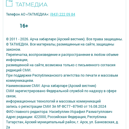
Телефон АО «ТАТМЕДИА»:
(843) 222 09 84
16+
© 2011 - 2026. Арча хәбәрләре (Арский вестник). Все права защищены.
© ТАТМЕДИА. Все материалы, размещенные на сайте, защищены
законом.
Перепечатка, воспроизведение и распространение в любом объеме
информации,
размещенной на сайте, возможна только с письменного согласия
редакций СМИ.
При поддержке Республиканского агентства по печати и массовым
коммуникациям.
Наименование СМИ: Арча хәбәрләре (Арский вестник)
СМИ зарегистрировано Федеральной службой по надзору в сфере
связи,
информационных технологий и массовых коммуникаций
запись о регистрации СМИ Эл № ФС77–87940 от 16.08.2024
ФИО главного редактора: Насибуллин Исрафил Рахматуллович
Адрес редакции: 422000, Российская Федерация, Республика
Татарстан, Арский муниципальный район, г. Арск, ул. Банковская, д.
2а