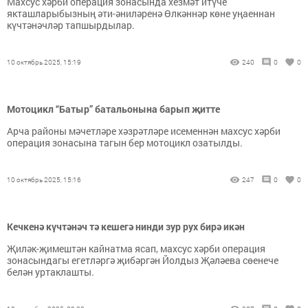
Махсус хәрби операция зонасында хезмәт итүче
якташларыбызның әти-әниләренә Өлкәннәр көне уңаеннан
күчтәнәчләр тапшырдылар.
10 октябрь 2025, 15:19
240
0
0
Мотоцикл “Батыр” батальонына барып җитте
Арча районы мәчетләре хәзрәтләре исеменнән махсус хәрби
операция зонасына тагын бер мотоцикл озатылды.
10 октябрь 2025, 15:16
247
0
0
Кечкенә күчтәнәч тә кешегә нинди зур рух бирә икән
Җиләк-җимештән кайнатма ясап, махсус хәрби операция
зонасындагы егетләргә җибәргән Йолдыз Җәләева сөенече
белән уртаклашты.