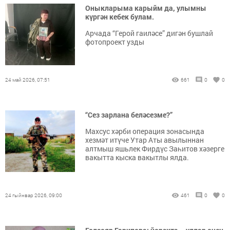
Оныкларыма карыйм да, улымны
күргән кебек булам.
Арчада “Герой гаиләсе” дигән бушлай
фотопроект узды
24 май 2026, 07:51
661
0
0
“Сез зарлана беләсезме?”
Махсус хәрби операция зонасында
хезмәт итүче Утар Аты авылыннан
алтмыш яшьлек Фирдүс Заһитов хәзерге
вакытта кыска вакытлы ялда.
24 гыйнвар 2026, 09:00
461
0
0