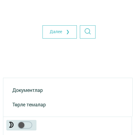
Далее ❯
Документлар
Төрле темалар