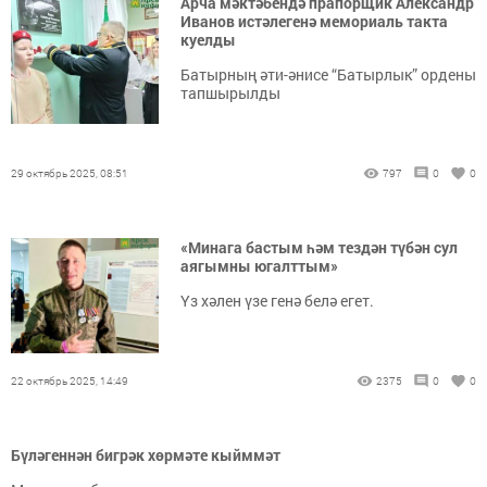
Арча мәктәбендә прапорщик Александр
Иванов истәлегенә мемориаль такта
куелды
Батырның әти-әнисе “Батырлык” ордены
тапшырылды
29 октябрь 2025, 08:51
797
0
0
«Минага бастым һәм тездән түбән сул
аягымны югалттым»
Үз хәлен үзе генә белә егет.
22 октябрь 2025, 14:49
2375
0
0
Бүләгеннән бигрәк хөрмәте кыйммәт