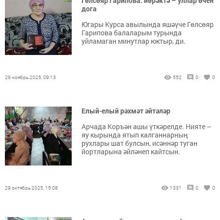
Гөлсөяр Гарипова: йөрәктә – уллар өчен
дога
Югары Курса авылында яшәүче Гөлсөяр
Гарипова балаларым турында
уйламаган минутлар юктыр, ди.
29 ноябрь 2025, 09:13
552
0
0
Елый-елый рәхмәт әйтәләр
Арчада Коръән ашы үткәрелде. Нияте –
яу кырында ятып калганнарның
рухлары шат булсын, исәннәр туган
йортларына әйләнеп кайтсын.
29 октябрь 2025, 15:08
1331
0
0