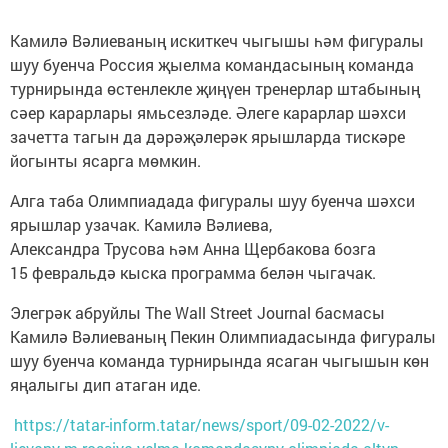
Камилә Вәлиеваның искиткеч чыгышы һәм фигуралы
шуу буенча Россия җыелма командасының команда
турнирында өстенлекле җиңүен тренерлар штабының
сәер карарлары ямьсезләде. Әлеге карарлар шәхси
зачетта тагын да дәрәҗәлерәк ярышларда тискәре
йогынты ясарга мөмкин.
Алга таба Олимпиадада фигуралы шуу буенча шәхси
ярышлар узачак. Камилә Вәлиева,
Александра Трусова һәм Анна Щербакова бозга
15 февральдә кыска программа белән чыгачак.
Элегрәк абруйлы The Wall Street Journal басмасы
Камилә Вәлиеваның Пекин Олимпиадасында фигуралы
шуу буенча команда турнирында ясаган чыгышын көн
яңалыгы дип атаган иде.
https://tatar-inform.tatar/news/sport/09-02-2022/v-