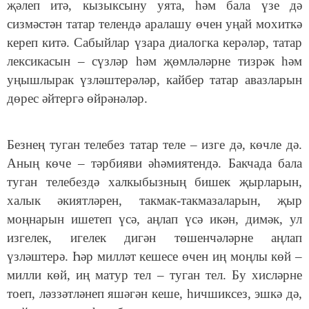
җәлеп итә, кызыксыну уята, hәм бала үзе дә
сизмәстән татар телендә аралашу өчен уңай мохиткә
кереп китә. Сабыйлар үзара диалогка керәләр, татар
лексикасын – сүзләр hәм җөмләләрне тизрәк hәм
уңышлырак үзләштерәләр, кайбер татар авазларын
дөрес әйтергә өйрәнәләр.
Безнең туган телебез татар теле – изге дә, көчле дә.
Аның көче – тәрбияви әһәмиятендә. Бакчада бала
туган телебездә халкыбызның бишек җырларын,
халык әкиятләрен, такмак-такмазаларын, җыр
моңнарын ишетеп үсә, аңлап үсә икән, димәк, ул
изгелек, игелек дигән төшенчәләрне аңлап
үзләштерә. Һәр милләт кешесе өчен иң моңлы көй –
милли көй, иң матур тел – туган тел. Бу хисләрне
тоеп, ләззәтләнеп яшәгән кеше, һичшиксез, эшкә дә,