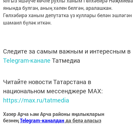
ялгыз яшәүче көчле рухлы ханым Гөлхәбирә Нәҗмиева
янында булган, аның хәлен белгән, аралашкан.
Гөлхәбирә ханым депутатка үз куллары белән эшләгән
шамаил бүләк иткән.
Следите за самым важным и интересным в
Telegram-канале
Татмедиа
Читайте новости Татарстана в
национальном мессенджере MАХ:
https://max.ru/tatmedia
Хәзер Арча һәм Арча районы яңалыкларын
безнең
Telegram-каналдан
да белә аласыз