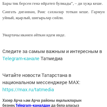
Бары тик берсен генә өйрәтеп булмады”, – ди хуҗа кеше.
Сәнгать дигәннән, Рәис сәхнәләр тоткан кеше. Гармун
уйный, җырлый, шигырьләр сөйли.
Умартачы икәнен әйткән идем инде.
Следите за самым важным и интересным в
Telegram-канале
Татмедиа
Читайте новости Татарстана в
национальном мессенджере MАХ:
https://max.ru/tatmedia
Хәзер Арча һәм Арча районы яңалыкларын
безнең
Telegram-каналдан
да белә аласыз