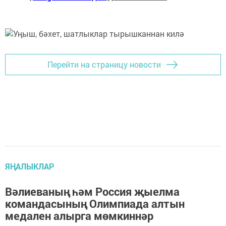
Перейти на страницу новости
ЯҢАЛЫКЛАР
Вәлиеваның һәм Россия җыелма
командасының Олимпиада алтын
медален алырга мөмкиннәр