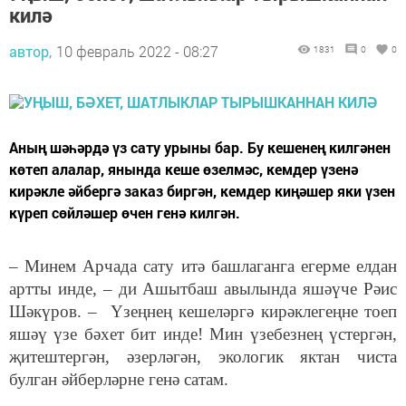
килә
автор,
10 февраль 2022 - 08:27
1831
0
0
Аның шәһәрдә үз сату урыны бар. Бу кешенең килгәнен
көтеп алалар, янында кеше өзелмәс, кемдер үзенә
кирәкле әйбергә заказ биргән, кемдер киңәшер яки үзен
күреп сөйләшер өчен генә килгән.
– Минем Арчада сату итә башлаганга егерме елдан
артты инде, – ди Ашытбаш авылында яшәүче Рәис
Шәкүров. – Үзеңнең кешеләргә кирәклегеңне тоеп
яшәү үзе бәхет бит инде! Мин үзебезнең үстергән,
җитештергән, әзерләгән, экологик яктан чиста
булган әйберләрне генә сатам.