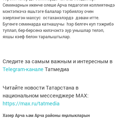
Семинарнын икенче олеше Арча педагогия коллиятендэ
мэктэпкэчэ яшьтэге балалар тэрбиялэу очен
эзерлэнгэн махсус остаханэлэрдэ дэвам итте.
Бугенге семинарда катнашучы hэр белгеч куп тэжрибэ
туплап, бер-берсенэ килэчэктэ зур унышлар телэп,
яхшы кэеф белэн таралыштылар.
Следите за самым важным и интересным в
Telegram-канале
Татмедиа
Читайте новости Татарстана в
национальном мессенджере MАХ:
https://max.ru/tatmedia
Хәзер Арча һәм Арча районы яңалыкларын