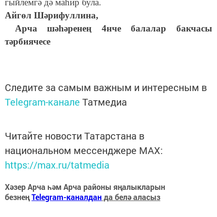
гыйлемгә дә маһир була.
Айгөл Шәрифуллина,
Арча шәһәренең 4нче балалар бакчасы
тәрбиячесе
Следите за самым важным и интересным в
Telegram-канале
Татмедиа
Читайте новости Татарстана в
национальном мессенджере MАХ:
https://max.ru/tatmedia
Хәзер Арча һәм Арча районы яңалыкларын
безнең
Telegram-каналдан
да белә аласыз