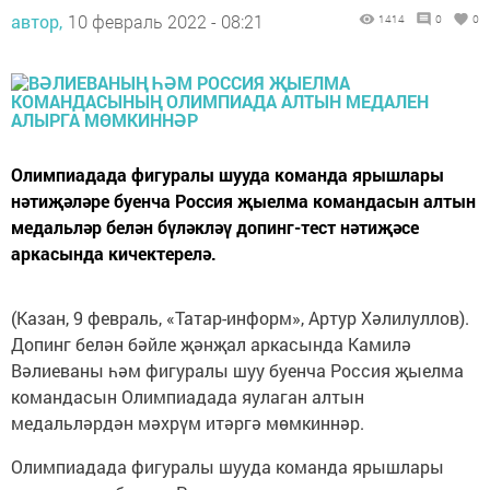
автор,
10 февраль 2022 - 08:21
1414
0
0
Олимпиадада фигуралы шууда команда ярышлары
нәтиҗәләре буенча Россия җыелма командасын алтын
медальләр белән бүләкләү допинг-тест нәтиҗәсе
аркасында кичектерелә.
(Казан, 9 февраль, «Татар-информ», Артур Хәлилуллов).
Допинг белән бәйле җәнҗал аркасында Камилә
Вәлиеваны һәм фигуралы шуу буенча Россия җыелма
командасын Олимпиадада яулаган алтын
медальләрдән мәхрүм итәргә мөмкиннәр.
Олимпиадада фигуралы шууда команда ярышлары