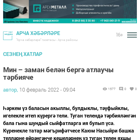
АРЧА ХӘБӘРЛӘРЕ
16+
"Арча хәбәрләре" газетасы - Арча районы
СЕЗНЕҢ ХАТЛАР
Мин – заман белән бергә атлаучы
тәрбияче
автор,
10 февраль 2022 - 09:04
1577
0
0
Һәркем үз баласын акыллы, булдыклы, тәүфыйклы,
игелекле итеп күрергә тели. Туган телендә тәрбияләнгән
бала гына шундый сыйфатларга ия булып үсә.
Күренекле татар мәгърифәтчесе Каюм Насыйри башка
телләрне өйрәнгәнче кешеләрнең үз туган телен яхшы