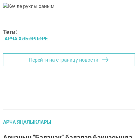
Теги:
АРЧА ХӘБӘРЛӘРЕ
Перейти на страницу новости
АРЧА ЯҢАЛЫКЛАРЫ
Арчаның "Балачак" балалар бакчасында