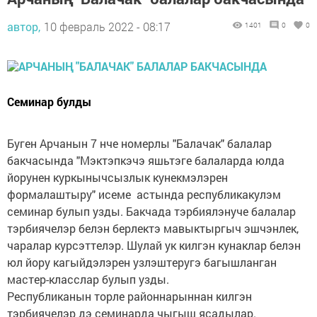
автор,
10 февраль 2022 - 08:17
1401
0
0
Семинар булды
Буген Арчанын 7 нче номерлы "Балачак" балалар
бакчасында "Мэктэпкэчэ яшьтэге балаларда юлда
йорунен куркынычсызлык кунекмэлэрен
формалаштыру" исеме астында республикакулэм
семинар булып узды. Бакчада тэрбиялэнуче балалар
тэрбиячелэр белэн берлектэ мавыктыргыч эшчэнлек,
чаралар курсэттелэр. Шулай ук килгэн кунаклар белэн
юл йору кагыйдэлэрен узлэштеругэ багышланган
мастер-класслар булып узды.
Республиканын торле районнарыннан килгэн
тэрбиячелэр дэ семинарда чыгыш ясадылар.