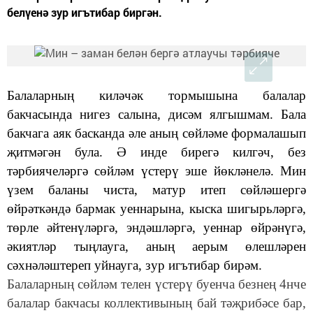
белүенә зур игътибар биргән.
Балаларның киләчәк тормышына балалар
бакчасында нигез салына, дисәм ялгышмам.
Бала
бакчага аяк басканда әле аның сөйләме формалашып
җитмәгән була. Ә инде бирегә килгәч, без
тәрбиячеләргә сөйләм үстерү эше йөкләнелә. Мин
үзем баланы чиста, матур итеп сөйләшергә
өйрәткәндә бармак уеннарына, кыска шигырьләргә,
төрле әйтенүләргә, эндәшләргә, уеннар өйрәнүгә,
әкиятләр тыңлауга, аның аерым өлешләрен
сәхнәләштереп уйнауга, зур игътибар бирәм.
Балаларның сөйләм телен үстерү буенча безнең 4нче
балалар бакчасы коллективының бай тәҗрибәсе бар,