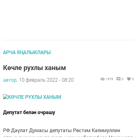
АРЧА ЯҢАЛЫКЛАРЫ
Көчле рухлы ханым
автор,
10 февраль 2022 - 08:20
1576
0
0
Депутат белән очрашу
РФ Дәүләт Думасы депутаты Рөстәм Кәлимуллин