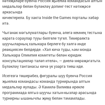
нәтиҗәләре буенча Россия җыелма командасын алтын
медальләр белән бүләкләү допинг-тест нәтиҗәсе
аркасында
кичектерелә. Бу хакта Inside the Games порталы хәбәр
итә.
Чыганак мәгълүматлары буенча, әлегә кемнең тестына
карата сораулар тууы билгеле түгел. Тимераякта
шуучыларның халыкара берлеге бу хәлгә инде
реакциясен белдерде. «Хәл кичә туды, һәм монда
Халыкара Олимпия комитеты белән юридик
консультацияләр таләп ителә», — диелә мөрәҗәгатьтә.
Бүләкләү тантанасы кичә үк узарга тиеш иде.
Исегезгә төшерәбез, фигуралы шуу буенча Россия
җыелма командасы команда турнирында алтын
медальләр яулады. Ә Камилә Вәлиева ирекле
программада ялгыз шуучы хатын-кызлар арасында
турнирны ышанычлы җиңү белән тәмамлады.