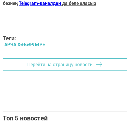
безнең
Telegram-каналдан
да белә аласыз
Теги:
АРЧА ХӘБӘРЛӘРЕ
Перейти на страницу новости
Топ 5 новостей