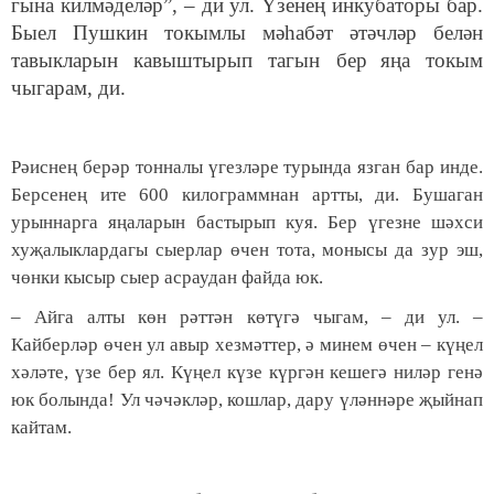
гына килмәделәр”, – ди ул. Үзенең инкубаторы бар.
Быел Пушкин токымлы мәһабәт әтәчләр белән
тавыкларын кавыштырып тагын бер
яңа токым
чыгарам, ди.
Рәиснең берәр тонналы үгезләре турында язган бар инде.
Берсенең ите 600 килограммнан артты, ди. Бушаган
урыннарга яңаларын бастырып куя. Бер үгезне шәхси
хуҗалыклардагы сыерлар өчен тота, монысы да зур эш,
чөнки кысыр сыер асраудан файда юк.
– Айга алты көн рәттән көтүгә чыгам, – ди ул. –
Кайберләр өчен ул авыр хезмәттер, ә минем өчен – күңел
хәләте, үзе бер ял. Күңел күзе күргән кешегә ниләр генә
юк болында! Ул чәчәкләр, кошлар, дару үләннәре җыйнап
кайтам.