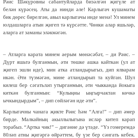
Рәис Шәкүровны сабантуйларда бизәлгән җигүле ат
белән күрәсең. Аты да нинди әле! Карлыгач кушаматы
бик дөрес бирелгән, авыл карлыгачы инде менә! Ул минем
юлдашларга атын җигеп тә күрсәтте. Чөнки алар яшьләр,
аларга ат заманы эләкмәгән.
– Атларга карата минем аерым мөнәсәбәт, – ди Рәис. –
Дүрт яшьтә булганмын, әти төшке ашка кайткан (ул ат
җигеп эшли иде), мин атка атландырыгыз, дип ялварам
икән. Әти түзмәгән, мине атландырып та куйган. Шул
килеш бер сәгатьләп утырганмын, әти чыкканда йокыга
киткән булганмын: “Кулыңны ыңгырчактан көчкә
ычкындырдым”, – дип сөйләгән иде әти”.
Карлыгачны чанага җикте Рәис һәм “Алга!” – дип әмер
бирде. Малкайның акыллылыгына исләр китеп карап
торабыз. “Артка чик!” – дигәнне дә үтәде. “Үз гомеремдә
80ләп атны җигәргә өйрәттем, бу үзе бер сәнгать кебек.