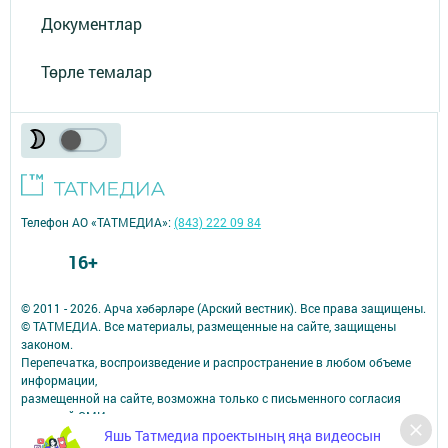
Документлар
Төрле темалар
Телефон АО «ТАТМЕДИА»:
(843) 222 09 84
16+
© 2011 - 2026. Арча хәбәрләре (Арский вестник). Все права защищены.
© ТАТМЕДИА. Все материалы, размещенные на сайте, защищены
законом.
Перепечатка, воспроизведение и распространение в любом объеме
информации,
размещенной на сайте, возможна только с письменного согласия
редакций СМИ.
При поддержке Республиканского агентства по печати и массовым
Яшь Татмедиа проектының яңа видеосын