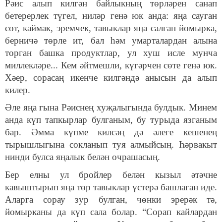
Рәис алып килгән байлыкның төрләрен санап
бетерерлек түгел, ниләр генә юк анда: яңа сауган
сөт, каймак, эремчек, тавыклар яңа салган йомырка,
берничә төрле ит, бал һәм умарталардан алына
торган башка продуктлар, ул хуш исле мунча
миллекләре... Кем әйтмешли, күгәрчен сөте генә юк.
Хәер, сорасаң икенче килгәндә анысын да алып
килер.
Әле яңа гына Рәиснең хуҗалыгында булдык. Минем
анда күп тапкырлар булганым, бу турыда язганым
бар. Әмма күпме килсәң дә әлеге кешенең
тырышлыгына сокланып туя алмыйсың. Һәрвакыт
нинди булса яңалык белән очрашасың.
Бер елны ул бройлер белән кызыл әтәчне
кавыштырып яңа төр тавыклар үстерә башлаган иде.
Аларга сорау зур булган, чөнки эрерәк тә,
йомырканы да күп сала болар. “Сорап кайлардан