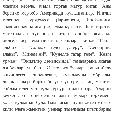
ясалган кесәле, ачыла торган матур китап. Аны
беренче мәртәбә Америкада кулланганнар. Инглиз
теленнән тәрҗемәсе
(lap-колени,
book-книга,
“
наколенная книга
”
) җыелма
күрсәтмә һәм таратма
материаллар тупланган китап. Лэпбук ясаганда
билгеле бер тема нигезендә эшләргә кирәк.
“Гаилә
альбомы”, “Сөйләм телен үстерү”, “Сенсорика
аланы”, “Минем өй”, “Күңелле татар теле”, “Көзге
урман”, “Әкиятләр дөньясында” темаларына ясаган
лэпбукларым бар. Әлеге лэпбуклар танып-белү
эшчәнлеген, зирәклекне, күзаллауны, образлы,
логик фикер йөртә белүне үстерү, ә иң мөһиме
сөйләм телен үстерүдә зур урын алып тора. Аларны
кечкенәләр төркеменнән алып зурлар төркеменә
хәтле кулланып була. Һәм тагын шуны әйтеп үтәсем
килә: әлеге җыентык, уеннар җыелмасы игътибарны