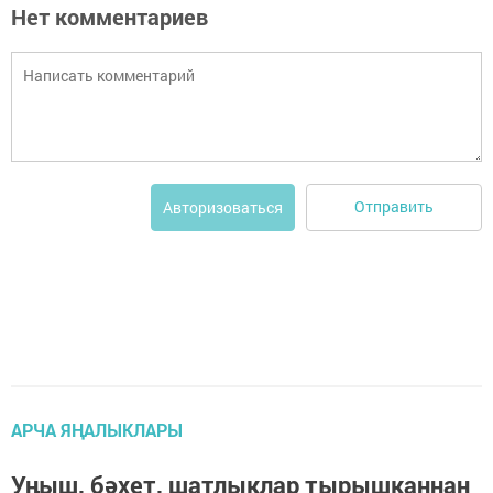
Нет комментариев
Отправить
Авторизоваться
АРЧА ЯҢАЛЫКЛАРЫ
Уңыш, бәхет, шатлыклар тырышканнан