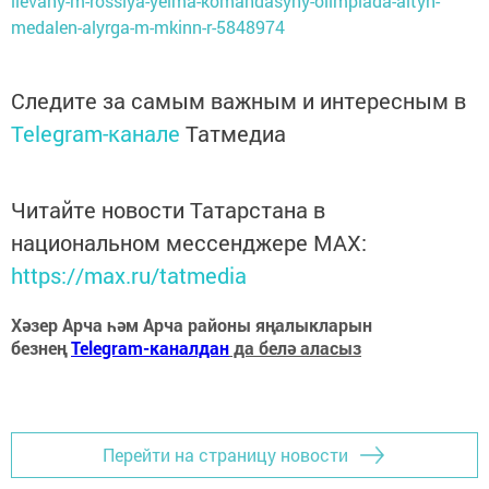
lievany-m-rossiya-yelma-komandasyny-olimpiada-altyn-
medalen-alyrga-m-mkinn-r-5848974
Следите за самым важным и интересным в
Telegram-канале
Татмедиа
Читайте новости Татарстана в
национальном мессенджере MАХ:
https://max.ru/tatmedia
Хәзер Арча һәм Арча районы яңалыкларын
безнең
Telegram-каналдан
да белә аласыз
Перейти на страницу новости