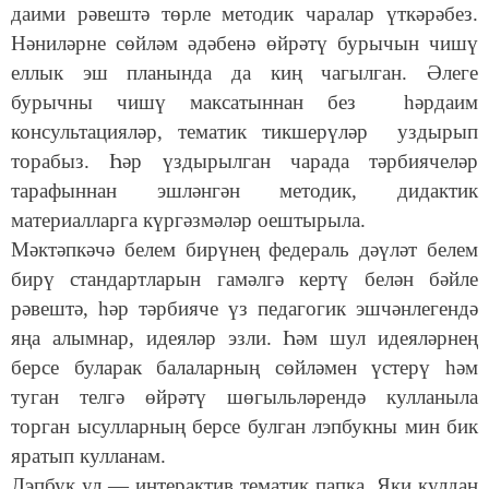
даими рәвештә төрле методик чаралар үткәрәбез.
Нәниләрне сөйләм әдәбенә өйрәтү бурычын чишү
еллык эш планында да киң чагылган. Әлеге
бурычны чишү максатыннан без һәрдаим
консультацияләр, тематик тикшерүләр уздырып
торабыз. Һәр үздырылган чарада тәрбиячеләр
тарафыннан эшләнгән методик, дидактик
материалларга күргәзмәләр оештырыла.
Мәктәпкәчә белем бирүнең федераль дәүләт белем
бирү стандартларын гамәлгә кертү белән бәйле
рәвештә, һәр тәрбияче үз педагогик эшчәнлегендә
яңа алымнар, идеяләр эзли. Һәм шул идеяләрнең
берсе буларак
балаларның сөйләмен үстерү һәм
туган телгә өйрәтү шөгыльләрендә кулланыла
торган ысулларның берсе булган лэпбукны мин бик
яратып кулланам.
Лэпбук ул — интерактив тематик папка. Яки кулдан