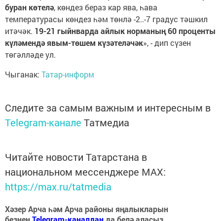
буран көтелә
, көндез бераз кар ява, һава
температурасы көндез һәм төнлә -2..-7 градус тәшкил
итәчәк.
19-21 гыйнварда айлык норманың 60 проценты
күләмендә явым-төшем күзәтеләчәк
», - дип сүзен
төгәлләде ул.
Чыганак:
Татар-информ
Следите за самым важным и интересным в
Telegram-канале
Татмедиа
Читайте новости Татарстана в
национальном мессенджере MАХ:
https://max.ru/tatmedia
Хәзер Арча һәм Арча районы яңалыкларын
безнең
Telegram-каналдан
да белә аласыз