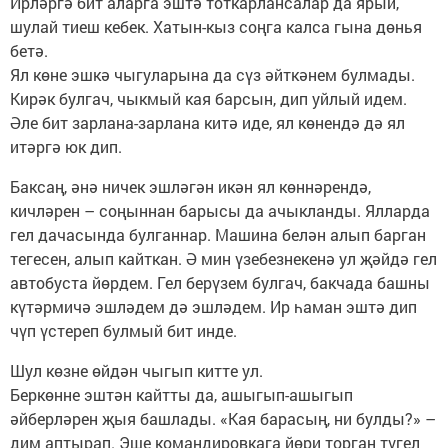
Ирләргә бит аларга эштә тоткарлансалар да ярый,
шулай тиеш кебек. Хатын-кыз соңга калса гына дөнья
бетә.
Ял көне эшкә чыгуларына да сүз әйткәнем булмады.
Кирәк булгач, чыкмый кая барсын, дип уйлый идем.
Әле бит зарлана-зарлана китә иде, ял көнендә дә ял
итәргә юк дип.
Баксаң, әнә ничек эшләгән икән ял көннәрендә,
кичләрен – соңыннан барысы да ачыкланды. Ялларда
гел дачасында булганнар. Машина белән алып барган
тегесен, алып кайткан. Ә мин үзебезнекенә ул җәйдә гел
автобуста йөрдем. Гел берүзем булгач, бакчада башны
күтәрмичә эшләдем дә эшләдем. Ир һаман эштә дип
чүп үстереп булмый бит инде.
Шул көзне өйдән чыгып китте ул.
Беркөнне эштән кайтты да, ашыгып-ашыгып
әйберләрен җыя башлады. «Кая барасың, ни булды?» –
дим аптырап. Эше командировкага йөри торган түгел