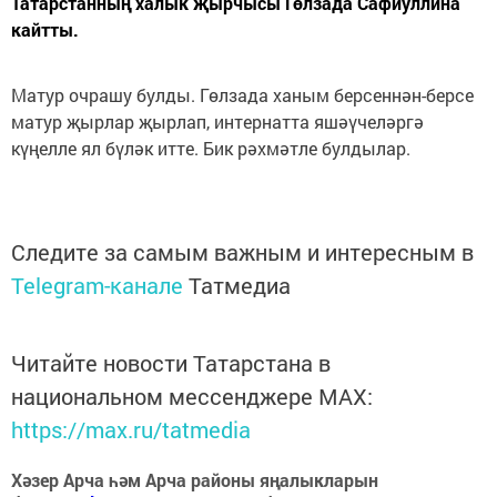
Татарстанның халык җырчысы Гөлзада Сафиуллина
кайтты.
Матур очрашу булды. Гөлзада ханым берсеннән-берсе
матур җырлар җырлап, интернатта яшәүчеләргә
күңелле ял бүләк итте. Бик рәхмәтле булдылар.
Следите за самым важным и интересным в
Telegram-канале
Татмедиа
Читайте новости Татарстана в
национальном мессенджере MАХ:
https://max.ru/tatmedia
Хәзер Арча һәм Арча районы яңалыкларын