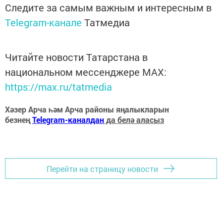
Следите за самым важным и интересным в
Telegram-канале
Татмедиа
Читайте новости Татарстана в
национальном мессенджере MАХ:
https://max.ru/tatmedia
Хәзер Арча һәм Арча районы яңалыкларын
безнең
Telegram-каналдан
да белә аласыз
Перейти на страницу новости