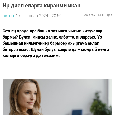
Ир диеп еларга кирәкми икән
автор,
17 гыйнвар 2024 - 20:59
1715
0
1
Сезнең арада ире башка хатынга чыгып китүчеләр
бармы? Булса, минем хәлне, әлбәттә, аңларсыз. Үз
башыннан кичмәгәннәр барыбер ахыргача аңлап
бетерә алмас. Шулай булуы хәерле дә – мондый көнгә
калырга берәүгә дә теләмим.