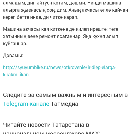
алмадым, дип әйтүен көтәм, дәшми. Нинди машина
алырга җыенасың соң, дим. Аның акчасы әллә кайчан
кереп бетте инде, ди читкә карап.
Машина акчасы кая киткәне дә килеп иреште: теге
хатынның өенә ремонт ясаганнар. Яңа кухня алып
куйганнар.
Дәвамы:
http://syuyumbike.ru/news/otkrovenie/ir-diep-elarga-
kirakmi-ikan
Следите за самым важным и интересным в
Telegram-канале
Татмедиа
Читайте новости Татарстана в
национальном мессенджере MАХ: