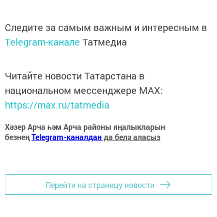
Следите за самым важным и интересным в
Telegram-канале
Татмедиа
Читайте новости Татарстана в
национальном мессенджере MАХ:
https://max.ru/tatmedia
Хәзер Арча һәм Арча районы яңалыкларын
безнең
Telegram-каналдан
да белә аласыз
Перейти на страницу новости