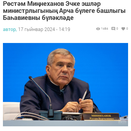
Рөстәм Миңнеханов Эчке эшләр
министрлыгының Арча бүлеге башлыгы
Баһавиевны бүләкләде
автор,
17 гыйнвар 2024 - 14:19
1484
0
0