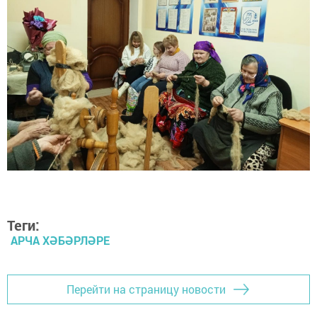
Теги:
АРЧА ХӘБӘРЛӘРЕ
Перейти на страницу новости