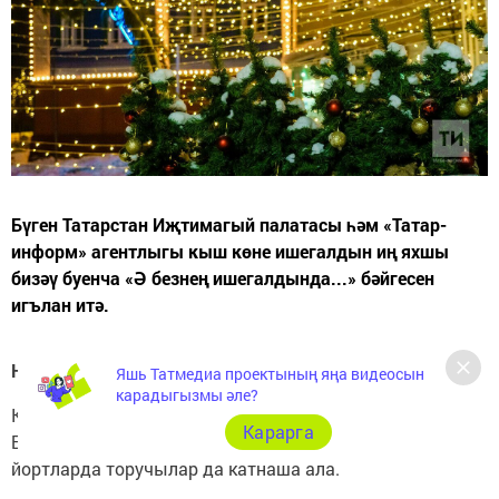
Бүген Татарстан Иҗтимагый палатасы һәм «Татар-
информ» агентлыгы кыш көне ишегалдын иң яхшы
бизәү буенча «Ә безнең ишегалдында...» бәйгесен
игълан итә.
Ничек катнашырга?
Яшь Татмедиа проектының яңа видеосын
карадыгызмы әле?
Конкурска гаризалар 17-21 гыйнварда кабул ителә.
Карарга
Бәйгедә шәхси йортларда яшәүчеләр дә, күп фатирлы
йортларда торучылар да катнаша ала.