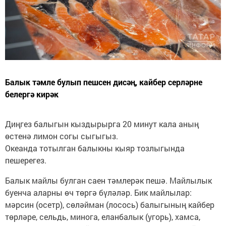
Балык тәмле булып пешсен дисәң, кайбер серләрне
белергә кирәк
Диңгез балыгын кыздырырга 20 минут кала аның
өстенә лимон согы сыгыгыз.
Океанда тотылган балыкны кыяр тозлыгында
пешерегез.
Балык майлы булган саен тәмлерәк пешә. Майлылык
буенча аларны өч төргә бүләләр. Бик майлылар:
мәрсин (осетр), сөләйман (лосось) балыгының кайбер
төрләре, сельдь, минога, еланбалык (угорь), хамса,