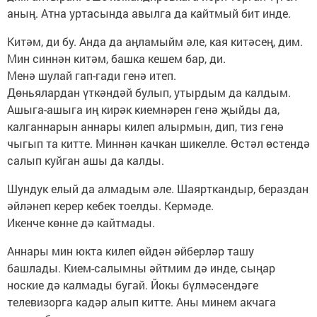
аның. Атна уртасында авылга да кайтмый бит инде.
Китәм, ди бу. Анда да аңламыйм әле, кая китәсең, дим.
Мин синнән китәм, башка кешем бар, ди.
Менә шулай гап-гади генә итеп.
Дөньялардан үткәндәй булып, утырдым да калдым.
Ашыга-ашыга иң кирәк киемнәрен генә җыйды да,
калганнарын аннары килеп алырмын, дип, тиз генә
чыгып та китте. Миннән качкан шикелле. Өстәл өстендә
салып куйган ашы да калды.
Шундук елый да алмадым әле. Шаярткандыр, бераздан
әйләнеп керер кебек тоелды. Кермәде.
Икенче көнне дә кайтмады.
Аннары мин юкта килеп өйдән әйберләр ташу
башлады. Кием-салымны әйтмим дә инде, сыңар
ноские дә калмады бугай. Йокы бүлмәсендәге
телевизорга кадәр алып китте. Аны минем акчага