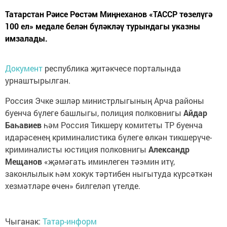
Татарстан Рәисе Рөстәм Миңнеханов «ТАССР төзелүгә
100 ел» медале белән бүләкләү турындагы указны
имзалады.
Документ
республика җитәкчесе порталында
урнаштырылган.
Россия Эчке эшләр министрлыгының Арча районы
буенча бүлеге башлыгы, полиция полковнигы
Айдар
Баһавиев
һәм Россия Тикшерү комитеты ТР буенча
идарәсенең криминалистика бүлеге өлкән тикшерүче-
криминалисты юстиция полковнигы
Александр
Мещанов
«җәмәгать иминлеген тәэмин итү,
законлылык һәм хокук тәртибен ныгытуда күрсәткән
хезмәтләре өчен» билгеләп үтелде.
Чыганак:
Татар-информ