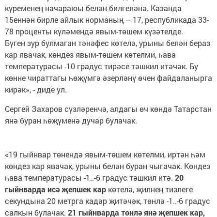
күременең начараюы белән билгеләнә. Казанда
15еннән бирле айлык норманың – 17, республикада 33-
78 проценты күләмендә явым-төшем күзәтелде.
Бүген зур булмаган тәнәфес көтелә, урыны белән бераз
кар явачак, көндез явым-төшем көтелми, һава
температурасы -10 градус тирәсе тәшкил итәчәк. Бу
көнне чираттагы һөҗүмгә әзерләнү өчен файдаланырга
кирәк», - диде ул.
Сергей Захаров сүзләренчә, алдагы өч көндә Татарстан
янә буран һөҗүменә дучар булачак.
«19 гыйнвар төнендә явым-төшем көтелми, иртән һәм
көндез кар явачак, урыны белән буран чыгачак. Көндез
һава температурасы -1..-6 градус тәшкил итә.
20
гыйнварда исә җепшек кар
көтелә, җилнең тизлеге
секундына 20 метрга кадәр җитәчәк, төнлә -1..-6 градус
салкын булачак.
21 гыйнварда төнлә янә җепшек кар,