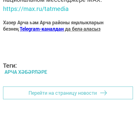
https://max.ru/tatmedia
Хәзер Арча һәм Арча районы яңалыкларын
безнең
Telegram-каналдан
да белә аласыз
Теги:
АРЧА ХӘБӘРЛӘРЕ
Перейти на страницу новости