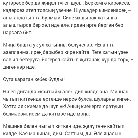
күтәрәсе бер дә җиңел түгел шул... Беркемгә кирәксез,
кадерсез итеп тоясың үзеңне. Шулкадәр кимсенәсең –
аны аңлатып та булмый. Сине яхшырак хатынга
алыштырса бер хәл иде әле, ирдән иргә йөргән бер
нәрсәгә бит.
Миңа башта ук ул хатынны белүчеләр: «Елап та
азапланма, ирең барыбер кире кайта. Теге хатын үзен
савып бетерүгә, йөгереп кайтып җитәчәк, күр дә тор», –
дигәннәр иде.
Суга караган кебек булды!
Өч ел дигәндә «кайтыйм әле», дип килде әнә. Миннән
чыгып киткәндә өстендә нәрсә булса, шуларны кигән.
Хәтта аяк киеме дә шул ук! Аның киенергә яратуын
белмәсәм, исем дә китмәс иде моңа.
Машина белән чыгып киткән иде, җәяү генә кайтып
килде. Кая машинаң, дим. Саттым, ди. Әле яңасын