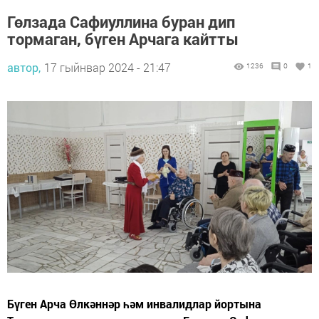
Гөлзада Сафиуллина буран дип
тормаган, бүген Арчага кайтты
автор,
17 гыйнвар 2024 - 21:47
1236
0
1
Бүген Арча Өлкәннәр һәм инвалидлар йортына