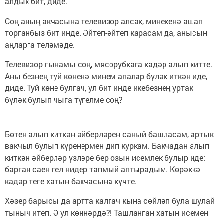
алдык бит, диде.
Соң аның акчасына телевизор алсак, минекенә ашап
торганбыз бит инде. Әйтеп-әйтеп карасам да, анысын
аңларга теләмәде.
Телевизор гынамы соң, мясорубкага кадәр алып китте.
Аны безнең туй көненә минем апалар бүләк иткән иде,
диде. Туй көне булгач, ул бит инде икебезнең уртак
бүләк булып чыга түгелме соң?
Бөтен алып киткән әйберләрен саный башласам, артык
вакчыл булып күренермен дип куркам. Бакчадан алып
киткән әйберләр үзләре бер озын исемлек булыр иде:
барган саен гел нидер тапмый аптырадым. Көрәккә
кадәр теге хатын бакчасына күчте.
Хәзер барысы да артта калгач кына сөйләп була шулай
тыныч итеп. Ә ул көннәрдә?! Ташланган хатын исемен