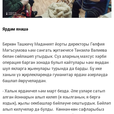
Ярдәм янәшә
Беркөн Ташкичү Мәдәният йорты директоры Гөлфия
Мәгъсумова һәм сәнгать җитәкчесе Тәнзилә Вәлиева
белән сөйләшеп утырдык. Сүз аларның махсус хәрби
операция барган зонада булып кайтулары һәм яңадан
шул якларга җыенулары турында да барды. Бу ике
ханым үз җирлекләрендә гуманитар ярдәм әзерләүдә
башлап йөрүчеләрдән.
- Халык ярдәмчел һәм март бездә. Әле үзләре сатып
алган йоннарын алып килеп (я язылганын, я бергә
яздык), җылы оекбашлар бәйләүне оештырдык. Бәйләп
алып килүчеләр дә булды. Көннән-көн сафларыбыз