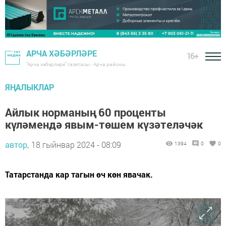
АРЧА ХӘБӘРЛӘРЕ
16+
"Арча хәбәрләре" газетасы - Арча районы
ЯҢАЛЫКЛАР
Айлык норманың 60 проценты
күләмендә явым-төшем күзәтеләчәк
автор,
18 гыйнвар 2024 - 08:09
1394
0
0
Татарстанда кар тагын өч көн явачак.