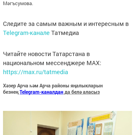
Мәгъсумова.
Следите за самым важным и интересным в
Telegram-канале
Татмедиа
Читайте новости Татарстана в
национальном мессенджере MАХ:
https://max.ru/tatmedia
Хәзер Арча һәм Арча районы яңалыкларын
безнең
Telegram-каналдан
да белә аласыз