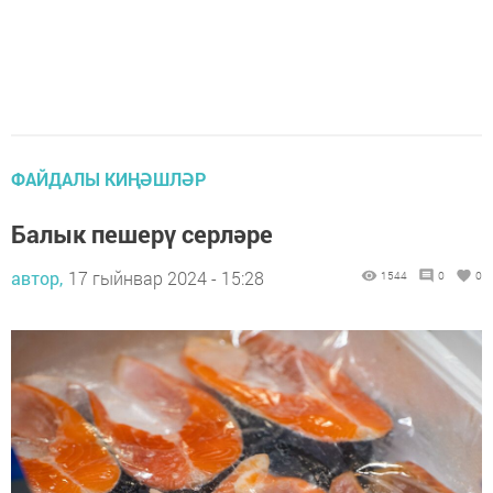
ФАЙДАЛЫ КИҢӘШЛӘР
Балык пешерү серләре
автор,
17 гыйнвар 2024 - 15:28
1544
0
0