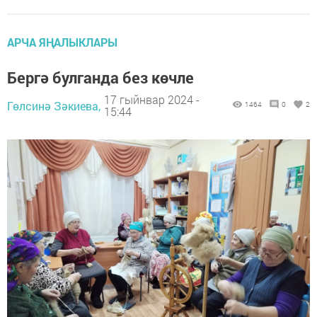
АРЧА ЯҢАЛЫКЛАРЫ
Бергә булганда без көчле
17 гыйнвар 2024 -
Гөлсинә Зәкиева,
1464
0
2
15:44