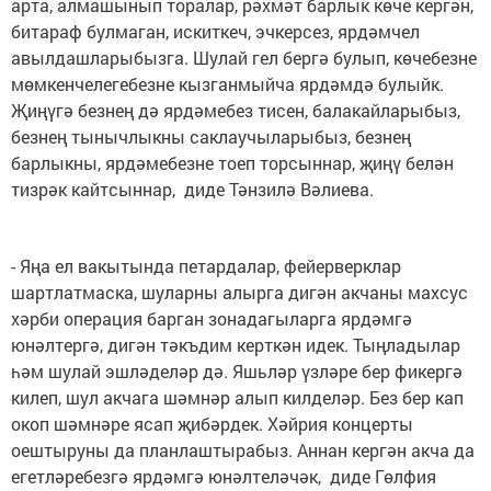
арта, алмашынып торалар, рәхмәт барлык көче кергән,
битараф булмаган, искиткеч, эчкерсез, ярдәмчел
авылдашларыбызга. Шулай гел бергә булып, көчебезне
мөмкенчелегебезне кызганмыйча ярдәмдә булыйк.
Җиңүгә безнең дә ярдәмебез тисен, балакайларыбыз,
безнең тынычлыкны саклаучыларыбыз, безнең
барлыкны, ярдәмебезне тоеп торсыннар, җиңү белән
тизрәк кайтсыннар, диде Тәнзилә Вәлиева.
- Яңа ел вакытында петардалар, фейерверклар
шартлатмаска, шуларны алырга дигән акчаны махсус
хәрби операция барган зонадагыларга ярдәмгә
юнәлтергә, дигән тәкъдим керткән идек. Тыңладылар
һәм шулай эшләделәр дә. Яшьләр үзләре бер фикергә
килеп, шул акчага шәмнәр алып килделәр. Без бер кап
окоп шәмнәре ясап җибәрдек. Хәйрия концерты
оештыруны да планлаштырабыз. Аннан кергән акча да
егетләребезгә ярдәмгә юнәлтеләчәк, диде Гөлфия