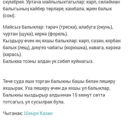
скумбрия. Уртача майлылыктагылар: карп, сөләйман
балыгының кайбер төрләре, камбала, җәен балык
(сом).
Майсыз балыклар: тәрәч (треска), алабуга (окунь),
чуртан (щука), керкә (форель).
Кыздыру өчен иң яхшы балыклар: карп, сазан, корбан
балык (лещ), диңгез чабагы (корюшка), навага, кәрәкә
(карась).
Балыкка тозны алдан ук сибеп куймагыз.
Төче суда яши торган балыкны башы белән пешерү
яхшырак. Уха пешерү өчен дә яхшы ул балыклар.
Балыкны кыздырыр алдыннан 15 минут сөттә
тотсагыз, ул сусылрак була.
Чыганак:
Шәһри Казан