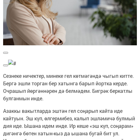
Сезнеке ничектер, минеке гел көтмәгәндә чыгып китте.
Бергә эшли торган бер хатынга барып йортка керде.
Очрашып йөргәннәрен дә белмәдем. Бигрәк беркатлы
булганмын инде.
Азаккы вакытларда эштән гел соңарып кайта иде
кайтуын. Эш күп, өлгермибез, калып эшләмичә булмый
дия иде. Ышана идем инде. Ир кеше «эш күп, соңарам»
дигәнгә бөтен хатын-кыз да ышана бугай бит ул.