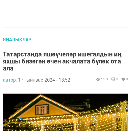
ЯҢАЛЫКЛАР
Татарстанда яшәүчеләр ишегалдын иң
яхшы бизәгән өчен акчалата бүләк ота
ала
автор,
17 гыйнвар 2024 - 13:52
1359
0
0