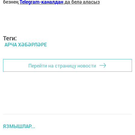
безнең
Telegram-каналдан
да белә аласыз
Теги:
АРЧА ХӘБӘРЛӘРЕ
Перейти на страницу новости
ЯЗМЫШЛАР...