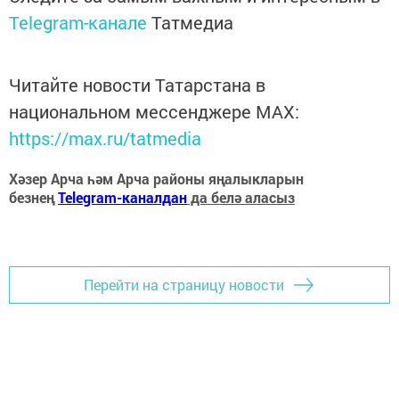
Telegram-канале
Татмедиа
Читайте новости Татарстана в
национальном мессенджере MАХ:
https://max.ru/tatmedia
Хәзер Арча һәм Арча районы яңалыкларын
безнең
Telegram-каналдан
да белә аласыз
Перейти на страницу новости