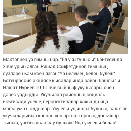
Мәктәпнең үз гимны бар. "Ел укытучысы" бәйгесендә
2нче урын алган Ришад Сәйфетдинов гимнның
сүзләрен һәм көен язган."Үз белемең белән бүлеш"
Бөтенроссия акциясе кысаларында район башлыгы
Илшат Нуриев 10-11 нче сыйныф укучылары өчен
дәрес уздырды. Укучылар районның социаль-
икътисади үсеше, перспективалар хакында яңа
мәгълүмат алдылар. Уку елы уңышлы булсын, сәләтле
укучыларыбыз көннән-көн артып торсын, дөньялар
тыныч, үзебез исән-сау булыйк! Яңа уку елы белән!