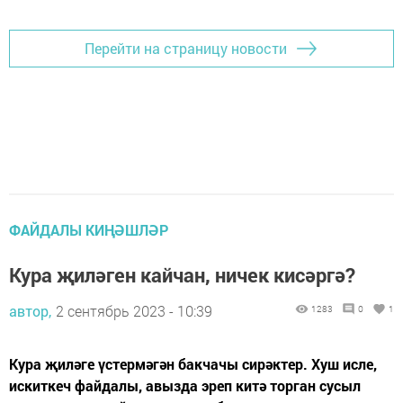
Перейти на страницу новости
ФАЙДАЛЫ КИҢӘШЛӘР
Кура җиләген кайчан, ничек кисәргә?
автор,
2 сентябрь 2023 - 10:39
1283
0
1
Кура җиләге үстермәгән бакчачы сирәктер. Хуш исле,
искиткеч файдалы, авызда эреп китә торган сусыл