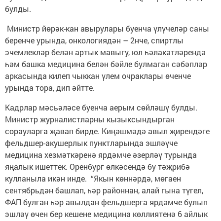
булды.
Министр йөрәк-кан авырулары буенча үлүчеләр саны
беренче урында, онкологиядән – 2нче, спиртлы
эчемлекләр белән артык мавыгу, юл һәлакәтләрендә
һәм башка медицина белән бәйле булмаган сәбәпләр
аркасында килеп чыккан үлем очраклары өченче
урында тора, дип әйтте.
Кадрлар мәсьәләсе буенча аерым сөйләшү булды.
Министр журналистларны кызыксындырган
сорауларга җавап бирде. Киңәшмәдә авыл җирендәге
фельдшер-акушерлык пунктларында эшләүче
медицина хезмәткәренә ярдәмче әзерләү турында
яңалык ишеттек. Оренбург өлкәсендә бу тәҗрибә
кулланыла икән инде. “Якын көннәрдә, мөгаен
сентябрьдән башлап, һәр районнан, алай гына түгел,
ФАП булган һәр авылдан фельдшерга ярдәмче булып
эшләү өчен бер кешене медицина көллиятенә 6 айлык