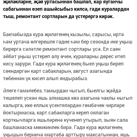
җиләкләрне, җәй уртасыннан башлап, кар яуганчы
сабагыннан өзеп ашыйсыбыз килсә, гади куралардан
тыш, ремонтант сортларын да үстерергә кирәк.
Бакчабызда кура җиләгенең кызылы, сарысы, иртә
һәм уртача өлгерешле гадие һәм бер сезонда ике уңыш
бирергә сәләтле ремонтант сортлары үсә. Ел саен
әйбәт уңыш үстереп алу өчен, кураларны дөрес итеп
кисү зарури. Гади кура җиләгенең быел уңыш биреп
сөендергән карт сабакларын, август азагында
төбеннән үк кисеп алып яндырабыз.
Әлеге гамәлебез, тамырдан чыгып, быелгы җәйдә
тишелеп үскән яшь алмашка көз азагына чаклы ныгып
калырга, ике еллык үсентеләрдән гөмбәчек чирләре
йоктырмаска, карт сабакларга кереп оялаган
корткычларга яшьләренә күченеп утырып, зыян сала
башламаска мөмкинлек бирә. Гади кура җиләгенең
уңышын берничә мәртәбә арттыру максатыннан, яшь