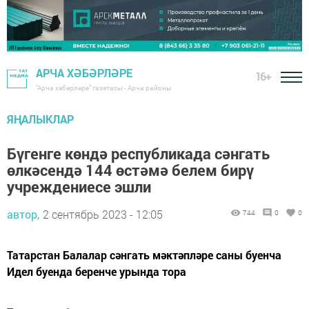
АРЧА ХӘБӘРЛӘРЕ
16+
"Арча хәбәрләре" газетасы - Арча районы
ЯҢАЛЫКЛАР
Бүгенге көндә республикада сәнгать
өлкәсендә 144 өстәмә белем бирү
учреждениесе эшли
автор,
2 сентябрь 2023 - 12:05
744
0
0
Татарстан Балалар сәнгать мәктәпләре саны буенча
Идел буенда беренче урында тора