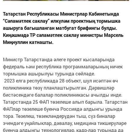
Татарстан Республикасы Министрлар Кабинетында
“Сәламәтлек саклау” илкүләм проектның тормышка
ашыруга багышланган матбугат брифингы булды.
Киңәшмәдә ТР сәламәтлек саклау министры Марсель
Миңнуллин катнашты.
Министр Татарстанда әлеге проект кысаларында
федераль һәм республика программаларының ничек
тормышка ашырылуы турында сөйләде.
2023 елга республикада 28 объект, шул исәптән өч
поликлиника төзү планлаштырылган. Дәрвишләр
бистәсендәге балалар поликлиникасы ачылды инде.
Татарстанда 25 ФАП төзелеше алып барыла. Татарстан
ФАПлар төзелеше буенча Россиядә алдынгы урында
тора. Төзелеш, төзекләндерүдән тыш, сүз биналар
эчендәге уңайлыклар, дәвалау, медицина тикшерүләре
буенча алдынгы технологияләр, кадр-лар турында да