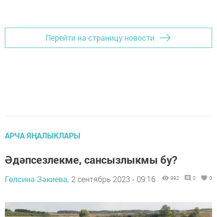
Перейти на страницу новости
АРЧА ЯҢАЛЫКЛАРЫ
Әдәпсезлекме, сансызлыкмы бу?
Гөлсинә Зәкиева,
2 сентябрь 2023 - 09:16
992
0
0