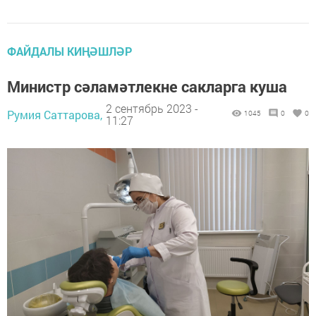
ФАЙДАЛЫ КИҢӘШЛӘР
Министр сәламәтлекне сакларга куша
2 сентябрь 2023 -
Румия Саттарова,
1045
0
0
11:27