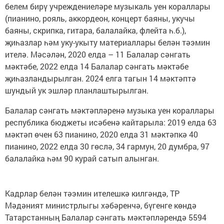
белем бирү учреждениеләре музыкаль уен кораллары
(пианино, рояль, аккордеон, концерт баяны, укучы
баяны, скрипка, гитара, балалайка, флейта һ.б.),
җиһазлар һәм уку-укыту материаллары белән тәэмин
ителә. Мәсәлән, 2020 елда – 11 Балалар сәнгать
мәктәбе, 2022 елда 14 Балалар сәнгать мәктәбе
җиһазландырылган. 2024 елга тагын 14 мәктәптә
шундый ук эшләр планлаштырылган.
Балалар сәнгать мәктәпләренә музыка уен кораллары
республика бюджеты исәбенә кайтарыла: 2019 елда 63
мәктәп өчен 63 пианино, 2020 елда 31 мәктәпкә 40
пианино, 2022 елда 30 гөслә, 34 гармун, 20 думбра, 97
балалайка һәм 90 курай сатып алынган.
Кадрлар белән тәэмин ителешкә килгәндә, ТР
Мәдәният министрлыгы хәбәренчә, бүгенге көндә
Татарстанның Балалар сәнгать мәктәпләрендә 5594