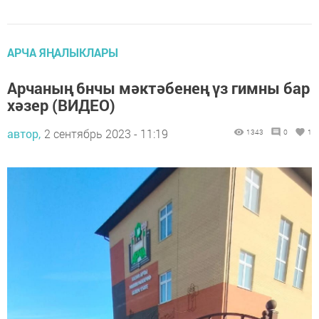
АРЧА ЯҢАЛЫКЛАРЫ
Арчаның 6нчы мәктәбенең үз гимны бар
хәзер (ВИДЕО)
автор,
2 сентябрь 2023 - 11:19
1343
0
1