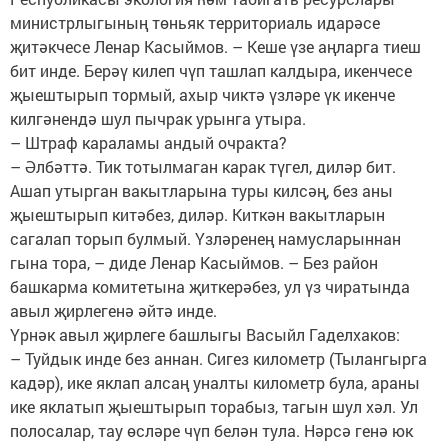
министрлыгының төньяк территориаль идарәсе
җитәкчесе Ленар Касыймов. – Кеше үзе аңларга тиеш
бит инде. Берәү килеп чүп ташлап калдыра, икенчесе
җыештырып тормый, ахыр чиктә үзләре үк икенче
килгәнендә шул пычрак урынга утыра.
– Штраф караламы андый очракта?
– Әлбәттә. Тик тотылмаган карак түгел, диләр бит.
Ашап утырган вакытларына туры килсәң, без аны
җыештырып китәбез, диләр. Киткән вакытларын
сагалап торып булмый. Үзләренең намусларыннан
гына тора, – диде Ленар Касыймов. – Без район
башкарма комитетына җиткерәбез, ул үз чиратында
авыл җирлегенә әйтә инде.
Үрнәк авыл җирлеге башлыгы Васыйл Гаделхаков:
– Туйдык инде без аннан. Сигез километр (Тылангырга
кадәр), ике яклап алсаң уналты километр була, араны
ике яклатып җыештырып торабыз, тагын шул хәл. Ул
полосалар, тау өсләре чүп белән тула. Нәрсә генә юк