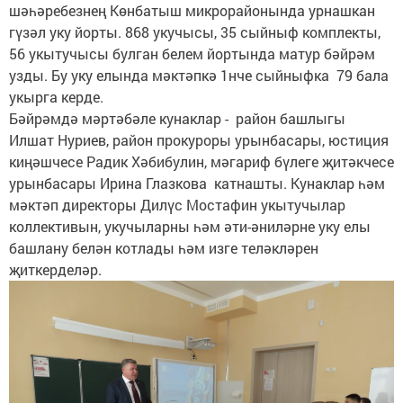
шәһәребезнең Көнбатыш микрорайонында урнашкан
гүзәл уку йорты. 868 укучысы, 35 сыйныф комплекты,
56 укытучысы булган белем йортында матур бәйрәм
узды. Бу уку елында мәктәпкә 1нче сыйныфка 79 бала
укырга керде.
Бәйрәмдә мәртәбәле кунаклар - район башлыгы
Илшат Нуриев, район прокуроры урынбасары, юстиция
киңәшчесе Радик Хәбибулин, мәгариф бүлеге җитәкчесе
урынбасары Ирина Глазкова катнашты. Кунаклар һәм
мәктәп директоры Дилүс Мостафин укытучылар
коллективын, укучыларны һәм әти-әниләрне уку елы
башлану белән котлады һәм изге теләкләрен
җиткерделәр.