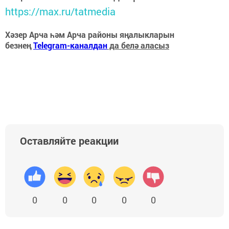
https://max.ru/tatmedia
Хәзер Арча һәм Арча районы яңалыкларын
безнең
Telegram-каналдан
да белә аласыз
Оставляйте реакции
0
0
0
0
0