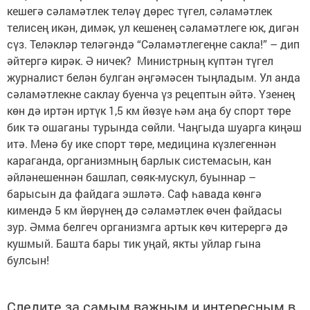
кешегә сәламәтлек теләү дөрес түгел, сәламәтлек
телисең икән, димәк, ул кешенең сәламәтлеге юк, дигән
сүз. Теләкләр теләгәндә “Сәламәтлегеңне сакла!” – дип
әйтергә кирәк. Ә ничек? Министрның күптән түгел
журналист белән булган әңгәмәсен тыңладым. Ул анда
сәламәтлекне саклау буенча үз рецептын әйтә. Үзенең
көн дә иртән иртүк 1,5 км йөзүе һәм аңа бу спорт төре
бик тә ошаганы турында сөйли. Чаңгыда шуарга киңәш
итә. Менә бу ике спорт төре, медицина күзлегеннән
караганда, организмның барлык системасын, кан
әйләнешеннән башлап, сөяк-мускул, буыннар –
барысын да файдага эшләтә. Саф һавада көнгә
кимендә 5 км йөрүнең дә сәламәтлек өчен файдасы
зур. Әмма белгеч организмга артык көч китерергә дә
кушмый. Башта бары тик уңай, якты уйлар гына
булсын!
Следите за самым важным и интересным в