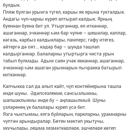
булдык.
Пляж булган урынга түгел, каршы як ярына тукталдык.
Андагы чүп-чарны күреп аптырап калдык. Ярның
буеннан буена бит ул. Утырганнар, ял иткәннәр,
ашаганнар, эчкәннәр һәм бар чүпне – шешәләр, каплар,
кәгазь, карбыз калдыклары, памперс, гафу итегез,
әйтергә дә оят... кадәр бар – шунда ташлап
калдырганнар. Балаларны утыртырга чиста урын
табып булмады. Адым саен учак якканнар, ашаганнар,
эчкәннәр һәм ашаган урыннарын пычракка батырып
киткәннәр.
Капчыкка сал да алып кайт, чүп контейнерына ташла
инде шуны. Әдәпсезлекме, сансызлыкмы,
шапшаклыкмы инде бу – аңлашылмый. Шуны
үзләренең үк балалары күреп үсә бит.
Язга чыктыкмы, елга буйларын, паркларны, урамнарны
чүптән арындыралар. Бөтен мәктәп укытучы,
укучылары, оешма хезмәткәрләре, эшчеләре көтеп