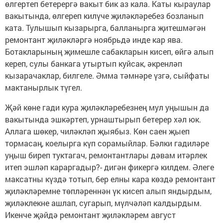
өлгертеп бетерергә вакыт бик аз кала. Каты кыраулар
вакытында, өлгереп килүче җиләкләребез бозланып
ката. Тулышып кызарырга, балланырга җитешмәгән
ремонтант җиләкләргә ноябрьдә инде кар ява.
Ботакларының җимешле сабакларын кисеп, өйгә алып
кереп, сулы банкага утыртып куйсак, әкренләп
кызарачаклар, билгеле. Әмма тәмнәре үзгә, сыйфаты
мактанырлык түгел.
Җәй көне гади кура җиләкләребезнең мул уңышын да
вакытында эшкәртеп, урнаштырып бетерер хәл юк.
Аллага шөкер, чиләкләп җыябыз. Көн саен җыеп
тормасаң, коелырга күп сорамыйлар. Бәлки гадиләре
уңыш биреп туктагач, ремонтантлары дәвам итәрлек
итеп эшләп караргадыр?- дигән фикергә килдем. Әлеге
максатны күздә тотып, бер елны кара көздә ремонтант
җиләкләремне төпләреннән үк кисеп алып яндырдым,
җиләклекне ашлап, сугарып, мүлчәләп калдырдым.
Икенче җәйдә ремонтант җиләкләрем август