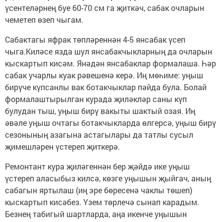
үсентеләрнең буе 60-70 см га җиткәч, сабак очларын
чеметеп өзеп чыгам.
Сабактагы яфрак төпләреннән 4-5 янсабак үсеп
чыга.Киләсе язда шул янсабакчыкларның да очларын
кыскартып кисәм. Янәдән янсабаклар формалаша. Һәр
сабак учарлы куак рәвешенә керә. Иң мөһиме: уңыш
бирүче күпсанлы вак ботакчыклар пәйда була. Болай
формалаштырылган курада җиләкләр саны күп
булудан тыш, уңыш бирү вакыты шактый озая. Иң
әвәле уңыш очтагы ботакчыкларда өлгерсә, уңыш бирү
сезонының азагына астагылары да татлы сусыл
җимешләрен үстереп җиткерә.
Ремонтант кура җиләгеннән бер җәйдә ике уңыш
үстереп аласыбыз килсә, көзге уңышын җыйгач, аның
сабагын яртылаш (иң эре бөресенә чаклы төшеп)
кыскартып кисәбез. Үзем төрлечә сынап карадым.
Безнең табигый шартларда, аңа икенче уңышын