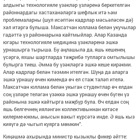
алдынгы технологияле үзәкләр үзләренә беркетелгән
районнардагы хастаханәләргә шефлык итә һәм
проблемаларны (шул исәптән кадрлар мәсьәләсен дә)
хәл итәргә булыша. Максатчан юллама белән укучылар
гадәттә үз районнарына кайтмыйлар. Алар Казанда
югары технологияле медицина үзәкләренә эшкә
урнашырга тырыша. Бу аңлашыла да, яшь кешенең
үсәргә, яхшы шартларда тәҗрибә тупларга омтылышы
булырга тиеш. Әмма бу үзәкләргә эшкә кеше кирәкми.
Алар кадрлар белән тәэмин ителгән. Шуңа да аларга
эшкә урнашу өчен кимендә өч ел стаж таләп ителә.
Максатчан юллама белән укыган студентлар өч елдан
соң үзләре теләгән үзәккә эшкә урнашу өчен бүген үз
районына эшкә кайтырга мәҗбүр була. Өч елдан соң
яшь белгечнең ияләнгән коллективыннан китәсе
килерме-юкмы, анысын вакыт күрсәтә инде. Ә яшь кыз
кияүгә дә чыгып куярга мөмкин”.
Киңәшмә ахырында министр кызыклы фикер әйтте: