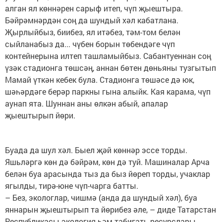
алган ял көннәрен сарыф итеп, чүп җыештыра.
Бәйрәмнәрдән соң да шундый хәл кабатлана.
Җырлыйбыз, биибез, ял итәбез, тәм-том белән
сыйланабыз да... чүбен борын төбендәге чүп
контейнерына илтеп ташламыйбыз. Сабантуеннан соң
үзәк стадионга төшсәң, аннан бөтен дөньяны тузгытып
Мамай үткән кебек була. Стадионга төшәсе дә юк,
шәһәрдәге берәр паркны гына алыйк. Кая карама, чүп
аунап ята. Шуннан аны өлкән абый, апалар
җыештырып йөри.
Буада да шул хәл. Быел җәй көннәр эссе торды.
Яшьләргә көн дә бәйрәм, көн дә туй. Машиналар Арча
белән буа арасында тыз да быз йөреп торды, учаклар
ягылды, тирә-юне чүп-чарга батты.
– Без, экологлар, чишмә (анда да шундый хәл), буа
яннарын җыештырып та йөрибез әле, – диде Татарстан
Республикасы экология һәм табигать ресурслары