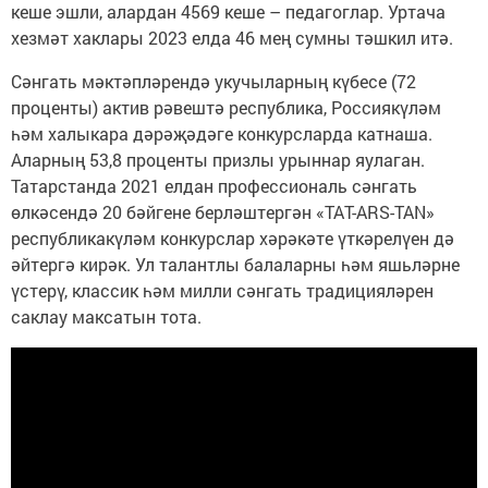
кеше эшли, алардан 4569 кеше – педагоглар. Уртача
хезмәт хаклары 2023 елда 46 мең сумны тәшкил итә.
Сәнгать мәктәпләрендә укучыларның күбесе (72
проценты) актив рәвештә республика, Россиякүләм
һәм халыкара дәрәҗәдәге конкурсларда катнаша.
Аларның 53,8 проценты призлы урыннар яулаган.
Татарстанда 2021 елдан профессиональ сәнгать
өлкәсендә 20 бәйгене берләштергән «ТАТ-АRS-ТАN»
республикакүләм конкурслар хәрәкәте үткәрелүен дә
әйтергә кирәк. Ул талантлы балаларны һәм яшьләрне
үстерү, классик һәм милли сәнгать традицияләрен
саклау максатын тота.