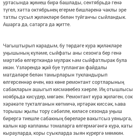
уртасында җимеш бирә башлады, сентябрьдә генә
түгел, хәтта октябрьнең егерме бишләренә чаклы эре
татлы сусыл җиләкләре белән туйганчы сыйландык.
Ашарга да, сатарга да җитте.
Чагыштырып карадым, бу төрдәге кура җиләкләре
уңышының күләме, сыйфаты аны сезонга бер генә
мәртәбә өлгерткәндә мулрак һәм сыйфатлырак була
икән. Үзләрендә җәй буе тупланган файдалы
матдәләре белән тамырларын тукландырып
өлгерсеннәр өчен, көз көне ремонтант сортларының
сабакларын ашыгып кисмәвебез хәерле. Иң отышлысы
ноябрьдә кисүдер, мөгаен. Ремонтант кура җиләген, сок
хәрәкәте тукталганын көтмичә, иртәрәк киссәк, һава
торышы җылы тору сәбәпле, киләсе сезонда уңыш
бирергә тиешле сабакның бөреләре вакытсыз уянырга,
калын кар капламы томаларга өлгермәгәнгә күрә, каты
кырауларда, коры суыкларда зыян күрергә мөмкин.