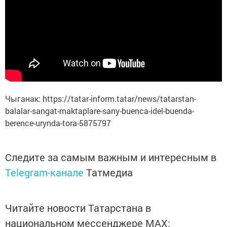
Чыганак: https://tatar-inform.tatar/news/tatarstan-
balalar-sangat-maktaplare-sany-buenca-idel-buenda-
berence-urynda-tora-5875797
Следите за самым важным и интересным в
Telegram-канале
Татмедиа
Читайте новости Татарстана в
национальном мессенджере MАХ: