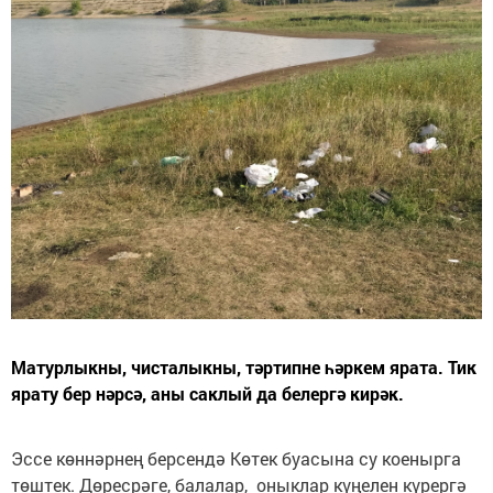
Матурлыкны, чисталыкны, тәртипне һәркем ярата. Тик
ярату бер нәрсә, аны саклый да белергә кирәк.
Эссе көннәрнең берсендә Көтек буасына су коенырга
төштек. Дөресрәге, балалар, оныклар күңелен күрергә