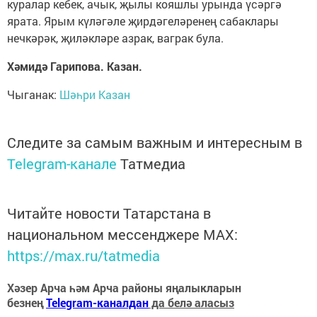
куралар кебек, ачык, җылы кояшлы урында үсәргә
ярата. Ярым күләгәле җирдәгеләренең сабаклары
нечкәрәк, җиләкләре азрак, ваграк була.
Хәмидә Гарипова. Казан.
Чыганак:
Шәһри Казан
Следите за самым важным и интересным в
Telegram-канале
Татмедиа
Читайте новости Татарстана в
национальном мессенджере MАХ:
https://max.ru/tatmedia
Хәзер Арча һәм Арча районы яңалыкларын
безнең
Telegram-каналдан
да белә аласыз