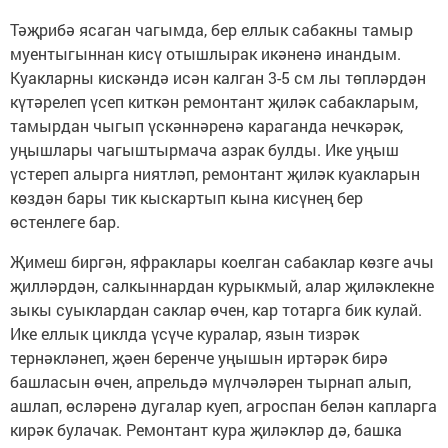
Тәҗрибә ясаган чагымда, бер еллык сабакны тамыр
муентыгыннан кисү отышлырак икәненә инандым.
Куакларны кискәндә исән калган 3-5 см лы төпләрдән
күтәрелеп үсеп киткән ремонтант җиләк сабакларым,
тамырдан чыгып үскәннәренә караганда нечкәрәк,
уңышлары чагыштырмача азрак булды. Ике уңыш
үстереп алырга ниятләп, ремонтант җиләк куакларын
көздән бары тик кыскартып кына кисүнең бер
өстенлеге бар.
Җимеш биргән, яфраклары коелган сабаклар көзге ачы
җилләрдән, салкыннардан курыкмый, алар җиләклекне
зыкы суыклардан саклар өчен, кар тотарга бик кулай.
Ике еллык циклда үсүче куралар, язын тизрәк
тернәкләнеп, җәен беренче уңышын иртәрәк бирә
башласын өчен, апрельдә мүлчәләрен тырнап алып,
ашлап, өсләренә дугалар куеп, агроспан белән капларга
кирәк булачак. Ремонтант кура җиләкләр дә, башка