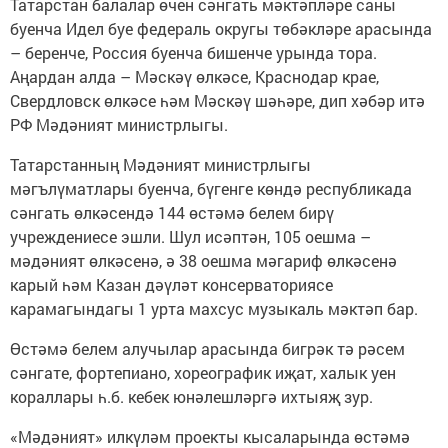
Татарстан балалар өчен сәнгать мәктәпләре саны
буенча Идел буе федераль округы төбәкләре арасында
– беренче, Россия буенча бишенче урында тора.
Аңардан алда – Мәскәү өлкәсе, Краснодар крае,
Свердловск өлкәсе һәм Мәскәү шәһәре, дип хәбәр итә
РФ Мәдәният министрлыгы.
Татарстанның Мәдәният министрлыгы
мәгълүматлары буенча, бүгенге көндә республикада
сәнгать өлкәсендә 144 өстәмә белем бирү
учреждениесе эшли. Шул исәптән, 105 оешма –
мәдәният өлкәсенә, ә 38 оешма мәгариф өлкәсенә
карый һәм Казан дәүләт консерваториясе
карамагындагы 1 урта махсус музыкаль мәктәп бар.
Өстәмә белем алучылар арасында бигрәк тә рәсем
сәнгате, фортепиано, хореографик иҗат, халык уен
кораллары һ.б. кебек юнәлешләргә ихтыяҗ зур.
«Мәдәният» илкүләм проекты кысаларында өстәмә