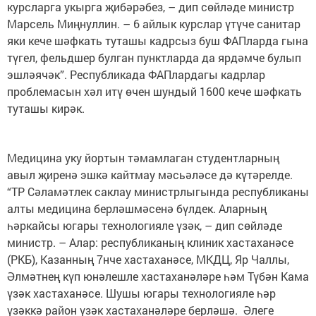
курсларга укырга җибәрәбез, – дип сөйләде министр
Марсель Миңнуллин. – 6 айлык курслар үтүче санитар
яки кече шәфкать туташы кадрсыз буш ФАПларда гына
түгел, фельдшер булган пунктларда да ярдәмче булып
эшләячәк”. Республикада ФАПлардагы кадрлар
проблемасын хәл итү өчен шундый 1600 кече шәфкать
туташы кирәк.
Медицина уку йортын тәмамлаган студентларның
авыл җиренә эшкә кайтмау мәсьәләсе дә күтәрелде.
“ТР Сәламәтлек саклау министрлыгында республиканы
алты медицина берләшмәсенә бүлдек. Аларның
һәркайсы югары технологияле үзәк, – дип сөйләде
министр. – Алар: республиканың клиник хастаханәсе
(РКБ), Казанның 7нче хастаханәсе, МКДЦ, Яр Чаллы,
Әлмәтнең күп юнәлешле хастаханәләре һәм Түбән Кама
үзәк хастаханәсе. Шушы югары технологияле һәр
үзәккә район үзәк хастаханәләре берләшә. Әлеге