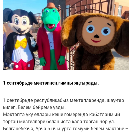
1 сентябрьдә мәктәпнең гимны яңгырады.
1 сентябрьдә республикабыз мәктәпләрендә, шау-гөр
килеп, Белем бәйрәме узды.
Мәктәптә уку еллары кеше гомерендә кабатланмый
торган мизгелләре белән истә кала торган чор ул.
Белгәнебезчә, Арча 6 нчы урта гомуми белем мәктәбе –