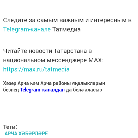
Следите за самым важным и интересным в
Telegram-канале
Татмедиа
Читайте новости Татарстана в
национальном мессенджере MАХ:
https://max.ru/tatmedia
Хәзер Арча һәм Арча районы яңалыкларын
безнең
Telegram-каналдан
да белә аласыз
Теги:
АРЧА ХӘБӘРЛӘРЕ