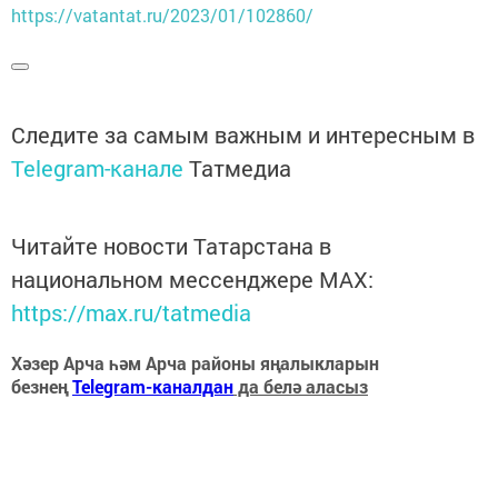
https://vatantat.ru/2023/01/102860/
Следите за самым важным и интересным в
Telegram-канале
Татмедиа
Читайте новости Татарстана в
национальном мессенджере MАХ:
https://max.ru/tatmedia
Хәзер Арча һәм Арча районы яңалыкларын
безнең
Telegram-каналдан
да белә аласыз