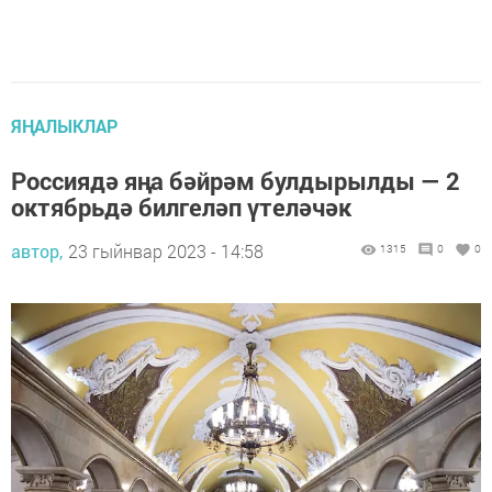
ЯҢАЛЫКЛАР
Россиядә яңа бәйрәм булдырылды — 2
октябрьдә билгеләп үтеләчәк
автор,
23 гыйнвар 2023 - 14:58
1315
0
0