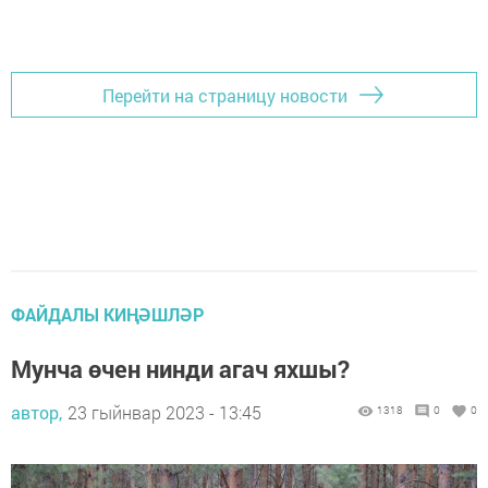
Перейти на страницу новости
ФАЙДАЛЫ КИҢӘШЛӘР
Мунча өчен нинди агач яхшы?
автор,
23 гыйнвар 2023 - 13:45
1318
0
0