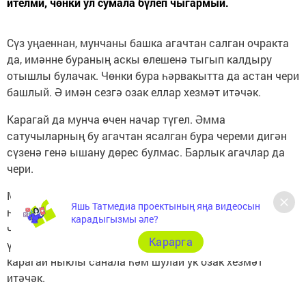
ителми, чөнки ул сумала бүлеп чыгармый.
Сүз уңаеннан, мунчаны башка агачтан салган очракта
да, имәнне бураның аскы өлешенә тыгып калдыру
отышлы булачак. Чөнки бура һәрвакытта да астан чери
башлый. Ә имән сезгә озак еллар хезмәт итәчәк.
Карагай да мунча өчен начар түгел. Әмма
сатучыларның бу агачтан ясалган бура череми дигән
сүзенә генә ышану дөрес булмас. Барлык агачлар да
чери.
Монысы — факт. Шуңа да җилләтү процессын дөрес
Яшь Татмедиа проектының яңа видеосын
һәм яхшы ясарга, бураны тышкы яктан саклау
карадыгызмы әле?
чаралары белән эшкәртергә һәм башка таләпләрне
Карарга
үтәргә туры килер. Дөрес, башка агачларга караганда
карагай ныклы санала һәм шулай ук озак хезмәт
итәчәк.
Әгәр дә ылыслы агачларга өстенлек бирәсез икән, ул