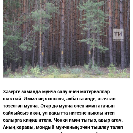
Хәзерге заманда мунча салу өчен материаллар
шактый. Әмма иң яхшысы, әлбәттә инде, агачтан
төзелгән мунча. Әгәр дә мунча өчен имән агачын
сайлыйсыз икән, ул вакытта нигезне ныклы итеп
салырга киңәш ителә. Чөнки имән тыгыз, авыр агач.
Аның каравы, мондый мунчаның эчен тышлау таләп