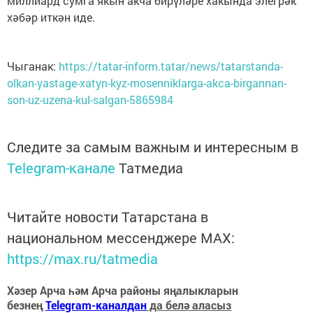
миллиард сумга якын акча бирүләре хакында элегрәк
хәбәр иткән иде.
Чыганак:
https://tatar-inform.tatar/news/tatarstanda-
olkan-yastage-xatyn-kyz-mosenniklarga-akca-birgannan-
son-uz-uzena-kul-salgan-5865984
Следите за самым важным и интересным в
Telegram-канале
Татмедиа
Читайте новости Татарстана в
национальном мессенджере MАХ:
https://max.ru/tatmedia
Хәзер Арча һәм Арча районы яңалыкларын
безнең
Telegram-каналдан
да белә аласыз