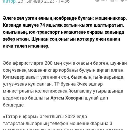
автор,
23 гыйнвар 2023 - 14:36
1081
0
0
Әлеге хәл узган елның ноябрендә булган: мошенниклар,
Казанда яшәүче 74 яшьлек хатын-кызга шалтыратып,
оныгының, юл-транспорт һәлакәтенә очравы хакында
хәбәр иткән. Шуннан соң оныгын коткару өчен аннан
акча таләп иткәннәр.
Әби аферистларга 200 мең сум акчасын биргән, шуннан
соң үзенең мошенниклар корбаны булуын аңлап алган.
Күпмедер вакыт узганнан соң, быелның гыйнварында,
ул үз-үзенә кул салган. ТР буенча Эчке эшләр
министрлыгы коллегиясенең йомгаклау утырышында
ведомство башлыгы
Артем Хохорин
шулай дип
белдерде.
«Татар-информ» агентлыгы 2022 елда
татарстанлыларның телефон мошенникларына 3