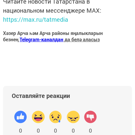
Читайте новости Татарстана в
национальном мессенджере MАХ:
https://max.ru/tatmedia
Хәзер Арча һәм Арча районы яңалыкларын
безнең
Telegram-каналдан
да белә аласыз
Оставляйте реакции
0
0
0
0
0