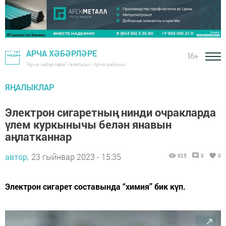
АРЧА ХӘБӘРЛӘРЕ
16+
"Арча хәбәрләре" газетасы - Арча районы
ЯҢАЛЫКЛАР
Электрон сигаретның нинди очракларда
үлем куркынычы белән янавын
аңлатканнар
автор,
23 гыйнвар 2023 - 15:35
925
0
0
Электрон сигарет составында “химия” бик күп.