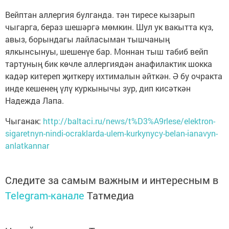
Вейптан аллергия булганда. тән тиресе кызарып
чыгарга, бераз шешәргә мөмкин. Шул ук вакытта күз,
авыз, борындагы лайласыман тышчаның
ялкынсынуы, шешенүе бар. Моннан тыш табиб вейп
тартуның бик көчле аллергиядән анафилактик шокка
кадәр китереп җиткерү ихтималын әйткән. Ә бу очракта
инде кешенең үлү куркынычы зур, дип кисәткән
Надежда Лапа.
Чыганак:
http://baltaci.ru/news/t%D3%A9rlese/elektron-
sigaretnyn-nindi-ocraklarda-ulem-kurkynycy-belan-ianavyn-
anlatkannar
Следите за самым важным и интересным в
Telegram-канале
Татмедиа