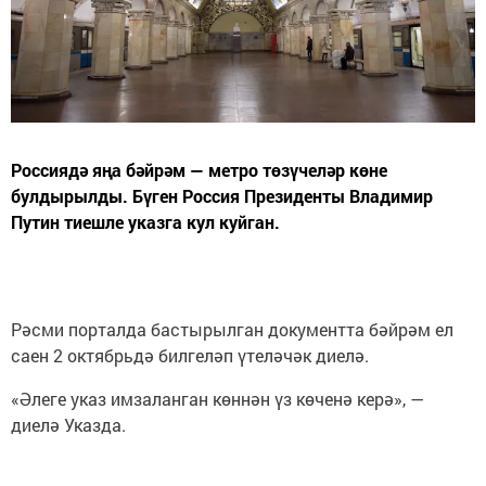
Россиядә яңа бәйрәм — метро төзүчеләр көне
булдырылды. Бүген Россия Президенты Владимир
Путин тиешле указга кул куйган.
Рәсми порталда бастырылган документта бәйрәм ел
саен 2 октябрьдә билгеләп үтеләчәк диелә.
«Әлеге указ имзаланган көннән үз көченә керә», —
диелә Указда.