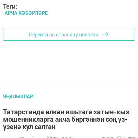
Теги:
АРЧА ХӘБӘРЛӘРЕ
Перейти на страницу новости
ЯҢАЛЫКЛАР
Татарстанда өлкән яшьтәге хатын-кыз
мошенникларга акча биргәннән соң үз-
үзенә кул салган