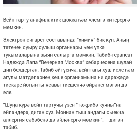
Вейп тарту анафилактик шокка һәм үлемгә китерергә
мөмкин.
Электрон сигарет составында “химия” бик күп. Аның
төтенен суыру сулыш органнары һәм үпкә
тукымаларына зыян салырга мөмкин. Табиб-терапевт
Надежда Лапа “Вечерняя Москва” хәбәрчесенә шулай
дип белдергән. Табиб әйтүенчә, вейптагы хуш исле һәм
агулы матдәләрнең кеше организмына ни дәрәҗәдә
тискәре йогынты ясавы тиешенчә өйрәнелмәгән дә
әле.
“Шуңа күрә вейп тартучы үзен “тәҗрибә куяны”на
әйләндерә, дигән сүз. Моннан тыш андагы сыекча
аллергия сәбәбенә дә әйләнергә мөмкин”, – дигән
табиб.