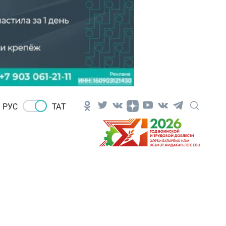
РУС
ТАТ