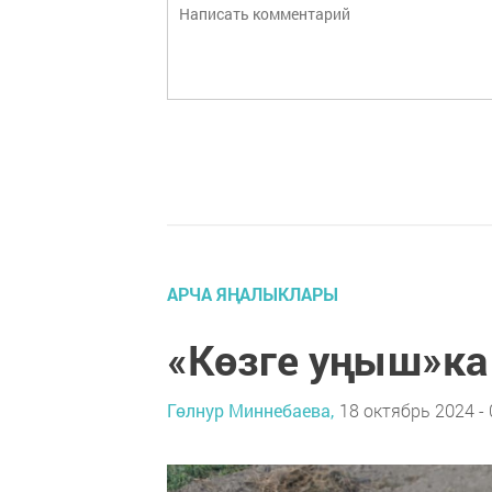
АРЧА ЯҢАЛЫКЛАРЫ
«Көзге уңыш»ка
Гөлнур Миннебаева,
18 октябрь 2024 - 