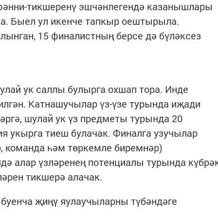
 фәнни-тикшеренү эшчәнлегендә казанышлары
а. Быел ул икенче тапкыр оештырыла.
алынган, 15 финалистның берсе дә бүләксез
улай ук саллы булырга охшап тора. Инде
килгән. Катнашучылар үз-үзе турында иҗади
әргә, шулай ук үз предметы турында 20
я укырга тиеш булачак. Финалга узучылар
, команда һәм төркемле биремнәр)
дә алар үзләренең потенциалы турында күбрә
ләрен тикшерә алачак.
 буенча җиңү яулаучыларны түбәндәге