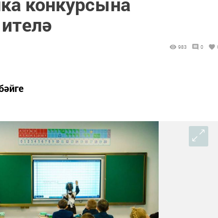
ика конкурсына
 ителә
983
0
бәйге