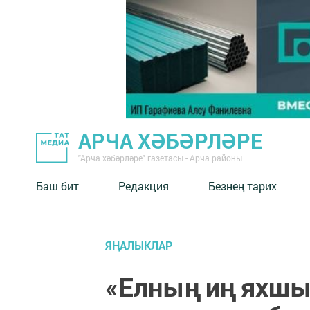
АРЧА ХӘБӘРЛӘРЕ
"Арча хәбәрләре" газетасы - Арча районы
Баш бит
Редакция
Безнең тарих
ЯҢАЛЫКЛАР
«Елның иң яхшы