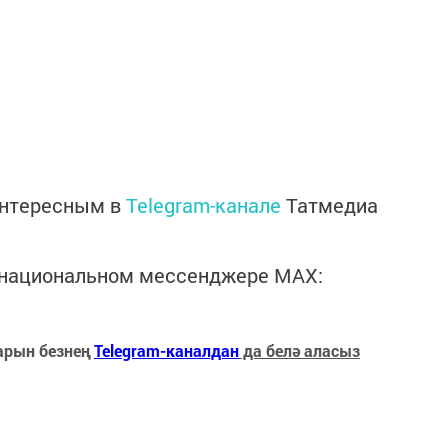
интересным в
Telegram-канале
Татмедиа
в национальном мессенджере MАХ:
арын безнең
Telegram-каналдан
да белә аласыз