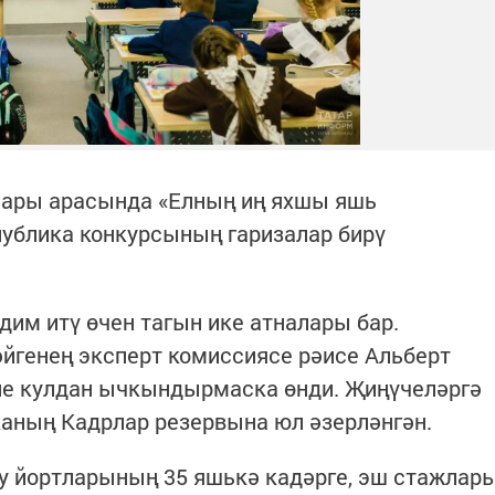
лары арасында «Елның иң яхшы яшь
публика конкурсының гаризалар бирү
дим итү өчен тагын ике атналары бар.
әйгенең эксперт комиссиясе рәисе Альберт
е кулдан ычкындырмаска өнди. Җиңүчеләргә
аның Кадрлар резервына юл әзерләнгән.
у йортларының 35 яшькә кадәрге, эш стажлар