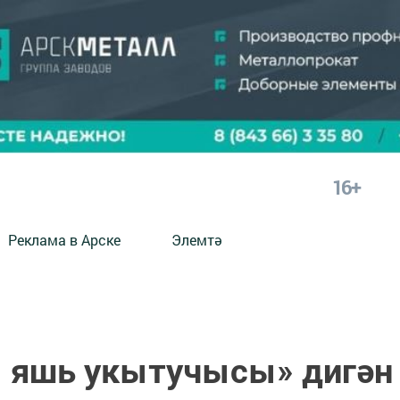
16+
Реклама в Арске
Элемтә
 яшь укытучысы» дигән