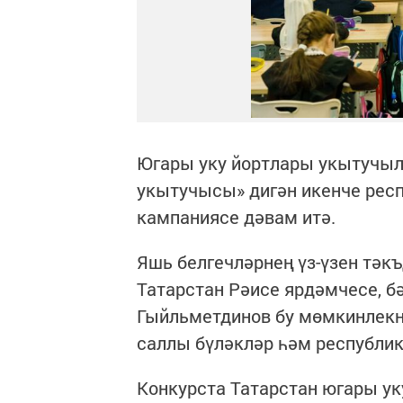
Югары уку йортлары укытучы
укытучысы» дигән икенче рес
кампаниясе дәвам итә.
Яшь белгечләрнең үз-үзен тәкъ
Татарстан Рәисе ярдәмчесе, б
Гыйльметдинов бу мөмкинлекн
саллы бүләкләр һәм республик
Конкурста Татарстан югары ук