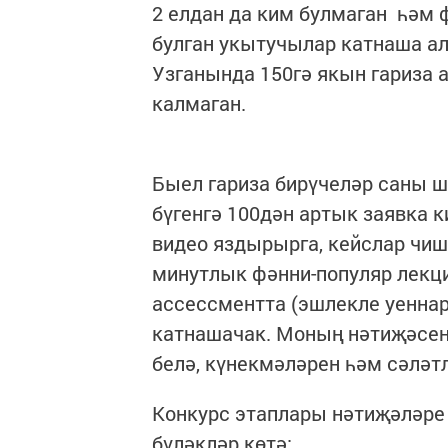
2 елдан да ким булмаган һәм
булган укытучылар катнаша ал
Узганында 150гә якын гариза 
калмаган.
Быел гариза бирүчеләр саны ш
бүгенгә 100дән артык заявка 
видео яздырырга, кейслар чиш
минутлык фәнни-популяр лекци
ассессментта (эшлекле уеннар
катнашачак. Моның нәтиҗәсен
белә, күнекмәләрен һәм сәләт
Конкурс этаплары нәтиҗәләре
бүләкләр көтә: