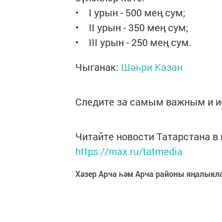
• I урын - 500 мең сум;
• II урын - 350 мең сум;
• III урын - 250 мең сум.
Чыганак:
Шәһри Казан
Следите за самым важным и 
Читайте новости Татарстана 
https://max.ru/tatmedia
Хәзер Арча һәм Арча районы яңалыкл