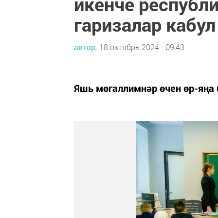
икенче республ
гаризалар кабул
автор,
18 октябрь 2024 - 09:43
Яшь мөгаллимнәр өчен өр-яңа 