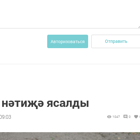
Отправить
Авторизоваться
 нәтиҗә ясалды
09:03
1047
0