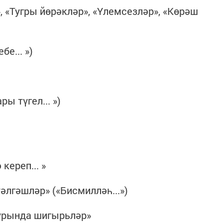
 «Тугры йөрәкләр», «Үлемсезләр», «Көрәш
е... »)
ы түгел... »)
кереп... »
әлгәшләр» («Бисмилләһ...»)
урында шигырьләр»