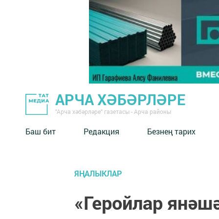
АРЧА ХӘБӘРЛӘРЕ
"Арча хәбәрләре" газетасы - Арча районы
Баш бит
Редакция
Безнең тарих
ЯҢАЛЫКЛАР
«Геройлар янәшә