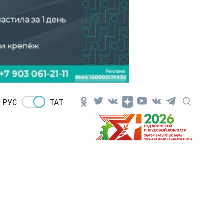
РУС
ТАТ