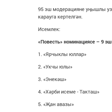
95 эш модерацияне уңышлы уз
карауга кертелгән.
Исемлек:
«Повесть» номинациясе – 9 эш
1. «Ярчыклы юллар»
2. «Укчы юлы»
3. «Энекәш»
4. «Хәрби исеме - Такташ»
5. «Җан авазы»