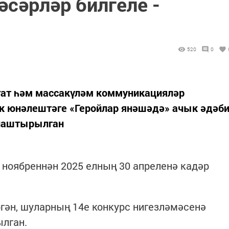
әсәрләр билгеле -
520
0
гат һәм массакүләм коммуникацияләр
к юнәлештәге «Геройлар янәшәдә» ачык әдәб
рнаштырылган
 ноябреннән 2025 елның 30 апреленә кадәр
гән, шуларның 14е конкурс нигезләмәсенә
ылган.