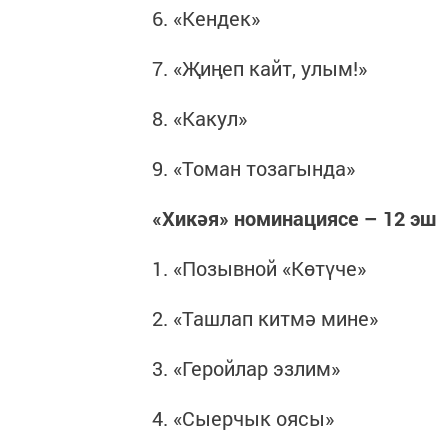
6. «Кендек»
7. «Җиңеп кайт, улым!»
8. «Какул»
9. «Томан тозагында»
«Хикәя» номинациясе – 12 эш
1. «Позывной «Көтүче»
2. «Ташлап китмә мине»
3. «Геройлар эзлим»
4. «Сыерчык оясы»