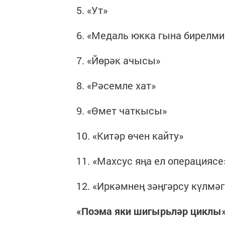
5. «Ут»
6. «Медаль юкка гына бирелми
7. «Йөрәк ачысы»
8. «Рәсемле хат»
9. «Өмет чаткысы»
10. «Китәр өчен кайту»
11. «Махсус яңа ел операциясе
12. «Иркәмнең зәңгәрсу күлмәг
«Поэма яки шигырьләр циклы»