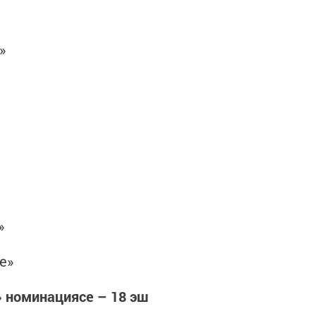
»
»
е»
 номинациясе – 18 эш