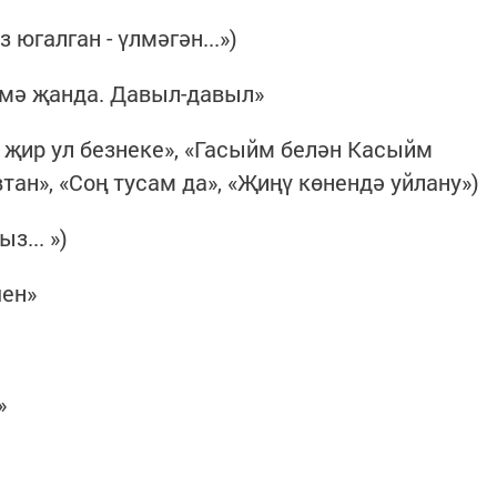
югалган - үлмәгән...»)
рмә җанда. Давыл-давыл»
 җир ул безнеке», «Гасыйм белән Касыйм
тан», «Соң тусам да», «Җиңү көнендә уйлану»)
з... »)
чен»
»