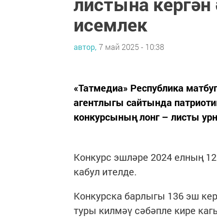
листына кергән 
исемлек
автор,
7 май 2025 - 10:38
«Татмедиа» Республика матбу
агентлыгы сайтында патриоти
конкурсының лонг – листы у
Конкурс эшләре 2024 елның 12
кабул ителде.
Конкурска барлыгы 136 эш кер
туры килмәү сәбәпле кире каг