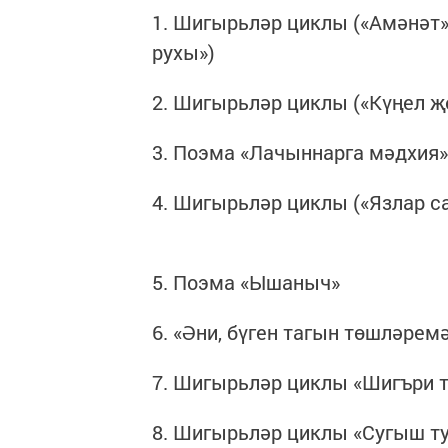
1. Шигырьләр циклы («Амәнәт»,
рухы»)
2. Шигырьләр циклы («Күңел җеб
3. Поэма «Лачыннарга мәдхия»
4. Шигырьләр циклы («Язлар сар
5. Поэма «Ышаныч»
6. «Әни, бүген тагын төшләремә 
7. Шигырьләр циклы «Шигъри т
8. Шигырьләр циклы «Сугыш т