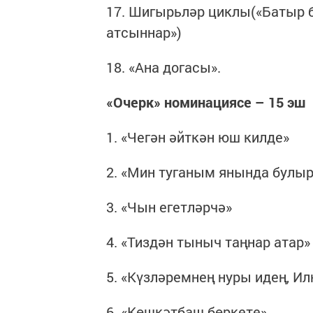
17. Шигырьләр циклы(«Батыр б
атсыннар»)
18. «Ана догасы».
«Очерк» номинациясе – 15 эш
1. «Чегән әйткән юш килде»
2. «Мин туганым янында булыр
3. «Чын егетләрчә»
4. «Тиздән тыныч таңнар атар»
5. «Күзләремнең нуры идең, Ил
6. «Көшкәтбаш бөркете»