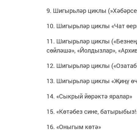
9. Шигырьләр циклы (»Хәбәрсез 
10. Шигырьләр циклы «Чат өе
11. Шигырьләр циклы («Безнең
сөйләшә», «Йолдызлар», «Архив
12. Шигырьләр циклы («Озатабы
13. Шигырьләр циклы «Җиңү ө
14. «Сыкрый йөрәктә яралар»
15. «Көтәбез сине, батырыбыз!
16. «Оныгым көтә»