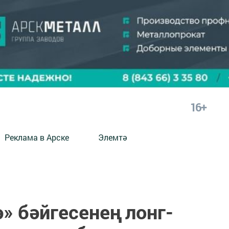
16+
Реклама в Арске
Элемтә
» бәйгесенең лонг-