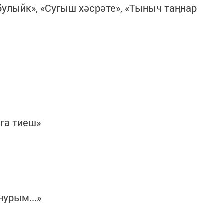
улыйк», «Сугыш хәсрәте», «Тыныч таңнар
га тиеш»
нурым...»