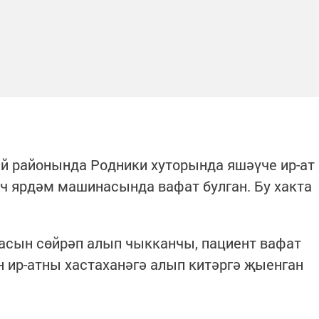
й районында Родники хуторында яшәүче ир-ат
ч ярдәм машинасында вафат булган. Бу хакта
сын сөйрәп алып чыкканчы, пациент вафат
н ир-атны хастаханәгә алып китәргә җыенган