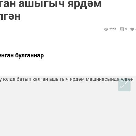
ган ашыгыч ярдәм
лгән
2253
0
нган булганнар