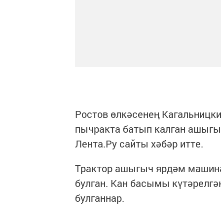
Ростов өлкәсенең Кагальницки
пычракта батып калган ашыгы
Лента.Ру сайты хәбәр итте.
Трактор ашыгыч ярдәм машина
булган. Кан басымы күтәрелгә
булганнар.