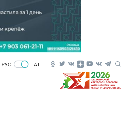
РУС
ТАТ