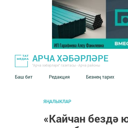
АРЧА ХӘБӘРЛӘРЕ
"Арча хәбәрләре" газетасы - Арча районы
Баш бит
Редакция
Безнең тарих
ЯҢАЛЫКЛАР
«Кайчан бездә ю