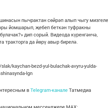
инасын пычрактан сөйрәп алып чыгу мизгел
торы йомшарып, җебеп беткән туфракны
булачак?» дип сорый. Видеода күренгәнчә,
а тракторга да йөрү авыр бирелә.
/slak/kaychan-bezd-yul-bulachak-avyru-yulda-
shinasynda-lgn
интересным в
Telegram-канале
Татмедиа
в национальном мессенджере MАХ: