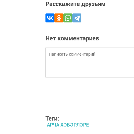
Расскажите друзьям
Нет комментариев
Теги:
АРЧА ХӘБӘРЛӘРЕ