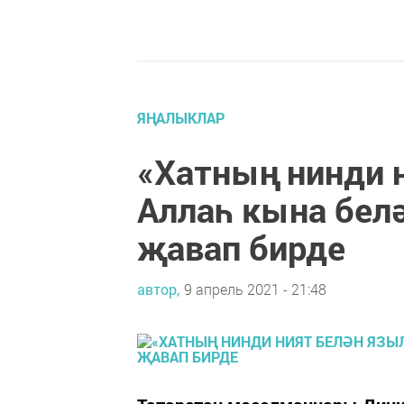
ЯҢАЛЫКЛАР
«Хатның нинди 
Аллаһ кына белә
җавап бирде
автор,
9 апрель 2021 - 21:48