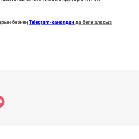
арын безнең
Telegram-каналдан
да белә аласыз