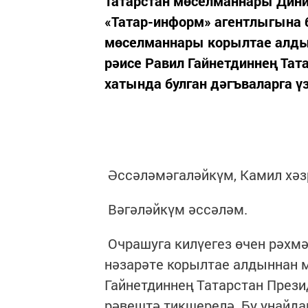
Татарстан мөселманнары Дини
«Татар-информ» агентлыгына 
мөселманнары корылтае алды
рәисе Равил Гайнетдиннең Тат
хатында булган дәгъваларга ү
Әссәләмәгаләйкүм, Камил хәз
Вәгәләйкүм әссәләм.
Очрашуга килүегез өчен рәхм
нәзарәте корылтае алдыннан 
Гайнетдиннең Татарстан Прези
рәвештә тикшерелә. Бу уңайда