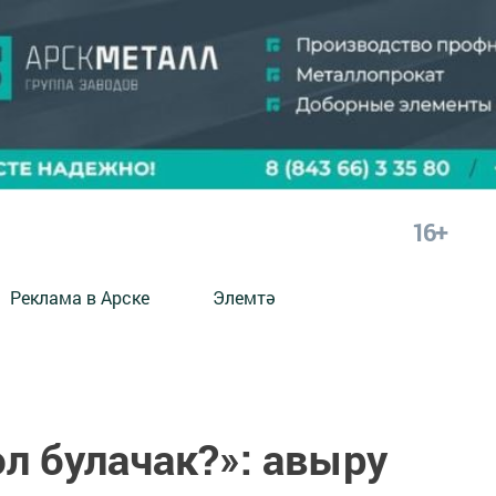
16+
Реклама в Арске
Элемтә
л булачак?»: авыру