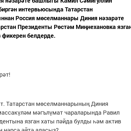
я нәзарәте башлыгы Камил Сәмигуллин
биргән интервьюсында Татарстан
ннан Россия мөселманнары Диния нәзарәте
арстан Президенты Рөстәм Миңнехановка язга
з фикерен белдерде.
рәт!
әт. Татарстан мөселманнарының Диния
массакүләм мәгълүмат чараларында Равил
дентына язган хаты пәйда булды һәм актив
н нәрсә әйтә аласыз?