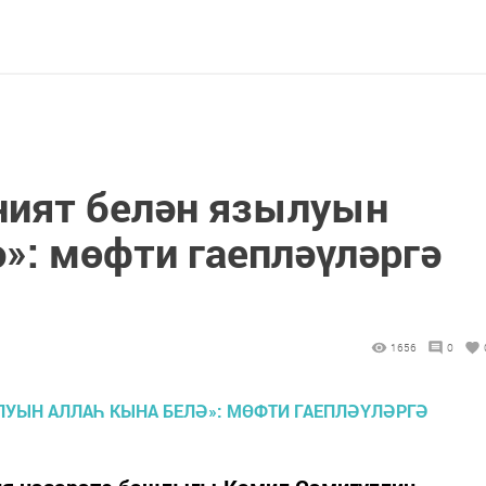
ният белән язылуын
»: мөфти гаепләүләргә
1656
0