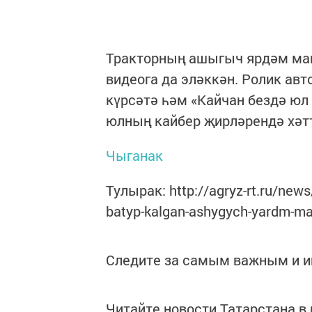
Тракторның ашыгыч ярдәм маш
видеога да эләккән. Ролик ав
күрсәтә һәм «Кайчан бездә юл 
юлның кайбер җирләрендә хәтт
Чыганак
Тулырак: http://agryz-rt.ru/news
batyp-kalgan-ashygych-yardm-ma
Следите за самым важным и 
Читайте новости Татарстана 