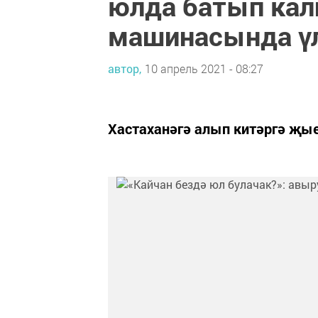
юлда батып кал
машинасында ү
автор,
10 апрель 2021 - 08:27
Хастаханәгә алып китәргә җые