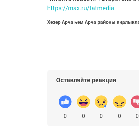
https://max.ru/tatmedia
Хәзер Арча һәм Арча районы яңалыкл
Оставляйте реакции
0
0
0
0
0