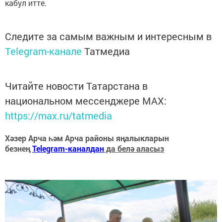
кабул итте.
Следите за самым важным и интересным в
Telegram-канале
Татмедиа
Читайте новости Татарстана в
национальном мессенджере MАХ:
https://max.ru/tatmedia
Хәзер Арча һәм Арча районы яңалыкларын
безнең
Telegram-каналдан
да белә аласыз