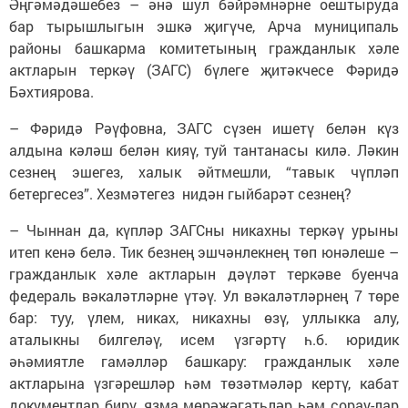
Әңгәмәдәшебез – әнә шул бәйрәмнәрне оештыруда
бар тырышлыгын эшкә җигүче, Арча муниципаль
районы башкарма комитетының гражданлык хәле
актларын теркәү (ЗАГС) бүлеге җитәкчесе Фәридә
Бәхтиярова.
– Фәридә Рәүфовна, ЗАГС сүзен ишетү белән күз
алдына кәләш белән кияү, туй тантанасы килә. Ләкин
сезнең эшегез, халык әйтмешли, “тавык чүпләп
бетергесез”. Хезмәтегез нидән гыйбарәт сезнең?
– Чыннан да, күпләр ЗАГСны никахны теркәү урыны
итеп кенә белә. Тик безнең эшчәнлекнең төп юнәлеше –
гражданлык хәле актларын дәүләт теркәве буенча
федераль вәкаләтләрне үтәү. Ул вәкаләтләрнең 7 төре
бар: туу, үлем, никах, никахны өзү, уллыкка алу,
аталыкны билгеләү, исем үзгәртү һ.б. юридик
әһәмиятле гамәлләр башкару: гражданлык хәле
актларына үзгәрешләр һәм төзәтмәләр кертү, кабат
документлар бирү, язма мөрәҗәгатьләр һәм сорау-лар