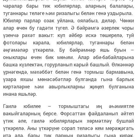
чаралар бары тик юбилярлар, аларның балалары,
туганнары теләге һәм ризалыгы белән генә уздырыла.
Юбиляр парлар озак уйлана, оялабыз, диләр. Чөнки
алар өчен бу гадәти түгел. Ә бәйрәмгә әзерлек чоры
үзенчә рәхәт вакыт: күп әйбер искә төшерелә, туй
фотолары карала, юбилярлар, туганнары белән
әңгәмәләр үткәрелә. Бу бәйрәмнәр яшь буын –
оныклары өчен бик мөһим. Алар әби-бабайларына
башка күзлектән, горурланып карый башлый. Өлкәннәр
үрнәгендә, мәхәббәт белән генә тормыш бармавына,
үзара яхшы мөнәсәбәтләр булганда гына барлык
киртәләрне һәм авырлыкларны җиңеп булганына
инана яшьләр.
Гаилә юбилее – тормыштагы иң әһәмиятле
вакыйгаларның берсе. Форсаттан файдаланып әйтеп
үтик әле, гаилә юбилярларын хөрмәтләү бушлай
үткәрелә. Аны үткәрүне сорап теләсә кем мөрәҗәгать
итә ала, бары тик парның ризалыгы гына кирәк.