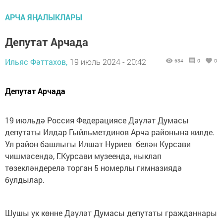
АРЧА ЯҢАЛЫКЛАРЫ
Депутат Арчада
Ильяс Фәттахов,
19 июль 2024 - 20:42
634
0
0
Депутат Арчада
19 июльдә Россия Федерациясе Дәүләт Думасы
депутаты Илдар Гыйльметдинов Арча районына килде.
Ул район башлыгы Илшат Нуриев белән Курсави
чишмәсендә, Г.Курсави музеенда, ныклап
төзекләндерелә торган 5 номерлы гимназиядә
булдылар.
Шушы ук көнне Дәүләт Думасы депутаты гражданнары