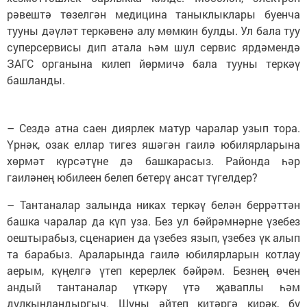
рәвештә төзелгән медицина таныклыклары буенча
тууны дәүләт теркәвенә алу мөмкин булды. Ул бала туу
суперсервисы дип атала һәм шул сервис ярдәмендә
ЗАГС органына килеп йөрмичә бала тууны теркәү
башланды.
– Сездә атна саен диярлек матур чаралар узып тора.
Үрнәк, озак еллар тигез яшәгән гаилә юбилярларына
хөрмәт күрсәтүне дә башкарасыз. Районда һәр
гаиләнең юбилеен белеп бетерү ансат түгелдер?
– Тантаналар залында никах теркәү белән беррәттән
башка чаралар да күп уза. Без ул бәйрәмнәрне үзебез
оештырабыз, сценариен да үзебез язып, үзебез үк алып
та барабыз. Араларында гаилә юбилярларын котлау
аерым, күңелгә үтеп керерлек бәйрәм. Безнең өчен
андый тантаналар үткәрү үтә җаваплы һәм
дулкынландыргыч. Шуны әйтеп китәргә кирәк, бу