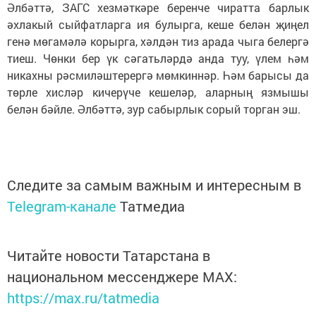
Әлбәттә, ЗАГС хезмәткәре беренче чиратта барлык
әхлакый сыйфатларга ия булырга, кеше белән җиңел
генә мөгамәлә корырга, хәлдән тиз арада чыга белергә
тиеш. Чөнки бер үк сәгатьләрдә анда туу, үлем һәм
никахны рәсмиләштерергә мөмкиннәр. Һәм барысы да
төрле хисләр кичерүче кешеләр, аларның язмышы
белән бәйле. Әлбәттә, зур сабырлык сорый торган эш.
Следите за самым важным и интересным в
Telegram-канале
Татмедиа
Читайте новости Татарстана в
национальном мессенджере MАХ:
https://max.ru/tatmedia