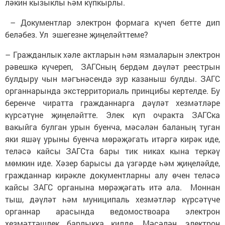
ләкин кызыклы һәм күпкырлы.
– Документлар электрон формага күчеп бетте дип
беләбез. Ул эшегезне җиңеләйттеме?
– Гражданлык хәле актларын һәм язмаларын электрон
рәвешкә күчереп, ЗАГСның бердәм дәүләт реестрын
булдыру чын мәгънәсендә зур казаныш булды. ЗАГС
органнарында экстерриториаль принцибы кертелде. Бу
беренче чиратта гражданнарга дәүләт хезмәтләре
күрсәтүне җиңеләйтте. Элек күп очракта ЗАГСка
вакыйга булган урын буенча, мәсәлән баланың туган
яки яшәү урыны буенча мөрәҗәгать итәргә кирәк иде,
теләсә кайсы ЗАГСта бары тик никах кына теркәү
мөмкин иде. Хәзер барысы да үзгәрде һәм җиңеләйде,
гражданнар кирәкле документларны алу өчен теләсә
кайсы ЗАГС органына мөрәҗәгать итә ала. Моннан
тыш, дәүләт һәм муниципаль хезмәтләр күрсәтүче
органнар арасында ведомоствоара электрон
хезмәттәшлек барлыкка килде. Мәсәлән, электрон