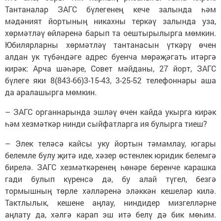
Тантаналар ЗАГС бүлегенең кече залында һәм
мәдәният йортының никахны теркәү залында уза,
хөрмәтләү өйләренә барып та оештырылырга мөмкин.
Юбилярларны хөрмәтләү тантанасын үткәрү өчен
алдан ук түбәндәге адрес буенча мөрәҗәгать итәргә
кирәк: Арча шәһәре, Совет мәйданы, 27 йорт, ЗАГС
бүлеге яки 8(843-66)3-15-43, 3-25-52 телефоннары аша
да аралашырга мөмкин.
– ЗАГС органнарында эшләү өчен кайда укырга кирәк
һәм хезмәткәр нинди сыйфатларга ия булырга тиеш?
– Элек теләсә кайсы уку йортын тәмамлау, югары
белемле булу җитә иде, хәзер өстенлек юридик белемгә
бирелә. ЗАГС хезмәткәренең һөнәре беренче карашка
гади булып күренсә дә, бу алай түгел, безгә
тормышның төрле хәлләренә эләккән кешеләр килә.
Тактлылык, кешене аңлау, ниндидер мизгелләрне
аңлату да, хәлгә карап эш итә белү дә бик мөһим.