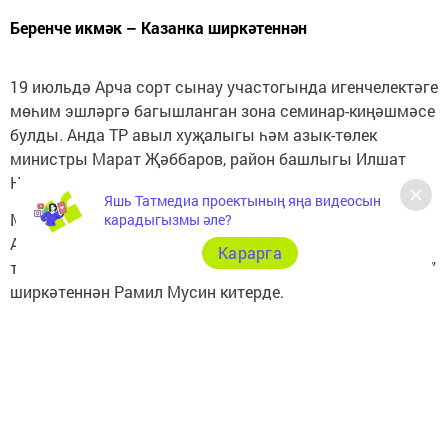
Беренче икмәк – Казанка ширкәтеннән
19 июльдә Арча сорт сынау участогында игенчелектәге
мөһим эшләргә багышланган зона семинар-киңәшмәсе
булды. Анда ТР авыл хуҗалыгы һәм азык-төлек
министры Марат Җәббаров, район башлыгы Илшат
Нуриев катнашты.
Яшь Татмедиа проектының яңа видеосын
Министр сорт участогындагы эшләр белән танышты.
карадыгызмы әле?
Аннан сон ул элеваторда яңа уңыш ашлыгын кабул итү
Карарга
тантанансында катнашты. Беренче ашлыкны “Казанка”
ширкәтеннән Рамил Мусин китерде.
Марат Җәббаров белән Илшат Нуриев “Яңарыш”
ширкәтендә терлекчелектәге яңалыклар белән
таныштылар.