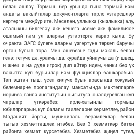
белән эшләү. Тормыш бер урында гына тормый һәм
андагы вакыйгалар документларга төрле үзгәрешләр
кертергә мәҗбүр итә. Мәсәлән, уллыкка (кызлыкка) алу,
аталыкны билгеләү, яки кешегә исеме яки фамилиясе
ошамый һәм ул аларны үзгәртергә карар кыла. Бу
очракта ЗАГС бүлеге аларны үзгәртүне теркәп баручы
орган булып тора. Мин эшебезне гади мәкаль белән
генә: тегүче дә, уракчы да, курайда уйнаучы да (и швец,
и жнец и на дуде игрок) дип әйтер идем, чөнки бер үк
вакытта күп бурычлар һәм функцияләр башкарабыз.
Төп эштән тыш, үсеп килүче буын арасында хокукый
белемнәрне пропагандалау максатында мәктәпләргә
йөрибез, гаилә институтын ныгытуга юнәлдерелгән күп
чаралар үткәрәбез: ирле-хатынлы тормыш
юбилярларын, күп балалы гаиләләрне хөрмәтләү, район
Мәдәният йорты, муниципаль берәмлекләр белән
тыгыз хезмәттәшлек итәбез. Без 3 хезмәткәр бөтен
районга хезмәт күрсәтәбез. Хезмәтебез җиңел түгел,