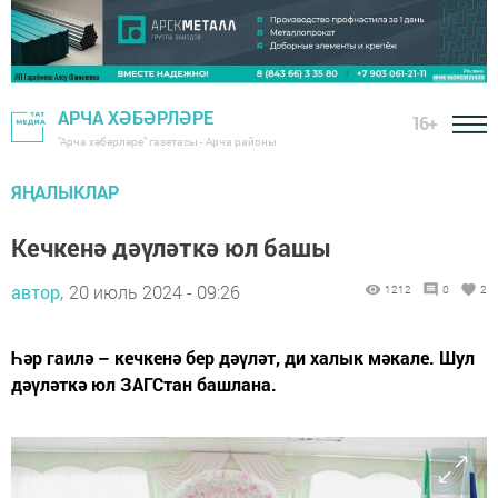
АРЧА ХӘБӘРЛӘРЕ
16+
"Арча хәбәрләре" газетасы - Арча районы
ЯҢАЛЫКЛАР
Кечкенә дәүләткә юл башы
автор,
20 июль 2024 - 09:26
1212
0
2
Һәр гаилә – кечкенә бер дәүләт, ди халык мәкале. Шул
дәүләткә юл ЗАГСтан башлана.