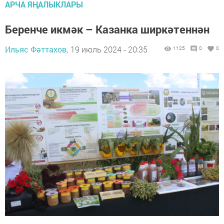
АРЧА ЯҢАЛЫКЛАРЫ
Беренче икмәк – Казанка ширкәтеннән
Ильяс Фәттахов,
19 июль 2024 - 20:35
1125
0
0