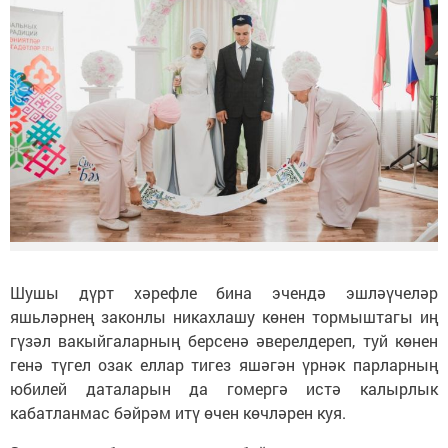
Шушы дүрт хәрефле бина эчендә эшләүчеләр
яшьләрнең законлы никахлашу көнен тормыштагы иң
гүзәл вакыйгаларның берсенә әверелдереп, туй көнен
генә түгел озак еллар тигез яшәгән үрнәк парларның
юбилей даталарын да гомергә истә калырлык
кабатланмас бәйрәм итү өчен көчләрен куя.