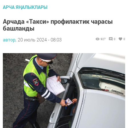
АРЧА ЯҢАЛЫКЛАРЫ
Арчада «Такси» профилактик чарасы
башланды
автор,
20 июль 2024 - 08:03
927
0
0