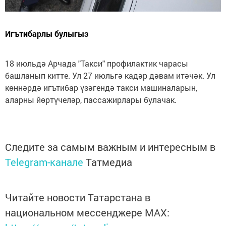
Игътибарлы булыгыз
18 июльдә Арчада "Такси" профилактик чарасы
башланып китте. Ул 27 июльгә кадәр дәвам итәчәк. Ул
көннәрдә игътибар үзәгендә такси машиналарын,
аларны йөртүчеләр, пассажирлары булачак.
Следите за самым важным и интересным в
Telegram-канале
Татмедиа
Читайте новости Татарстана в
национальном мессенджере MАХ: