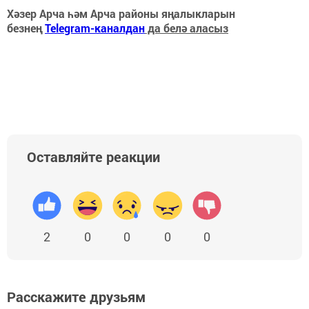
Хәзер Арча һәм Арча районы яңалыкларын
безнең
Telegram-каналдан
да белә аласыз
Оставляйте реакции
2
0
0
0
0
Расскажите друзьям