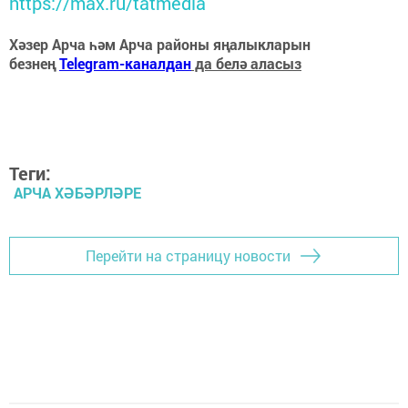
https://max.ru/tatmedia
Хәзер Арча һәм Арча районы яңалыкларын
безнең
Telegram-каналдан
да белә аласыз
Теги:
АРЧА ХӘБӘРЛӘРЕ
Перейти на страницу новости