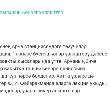
енең Арча станциясендәге төзүчеләр
ашчы" һөнәре буенча һөнәр үзләштерү дәресе
 проекты кысаларында үтте. Арчаның 2нче
р вакытка ташчы һөнәре дөньясына
да күп нәрсә белделәр. Хәтта үзләре дә
ер Ф. И. Фәйзрахманов аларга лекция укыды.
бирделәр, үзара фикер алыштылар.