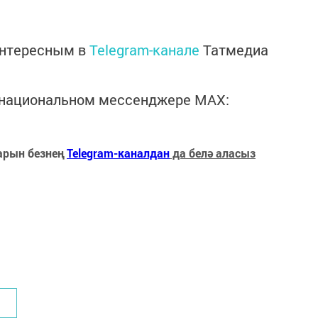
интересным в
Telegram-канале
Татмедиа
в национальном мессенджере MАХ:
арын безнең
Telegram-каналдан
да белә аласыз