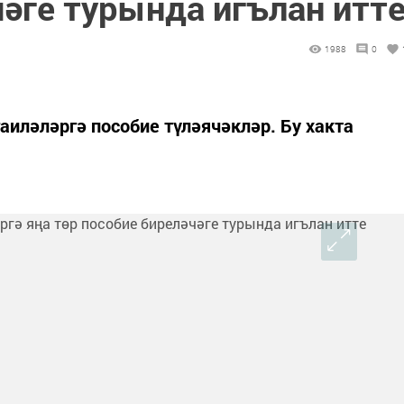
әге турында игълан итт
1988
0
аиләләргә пособие түләячәкләр. Бу хакта