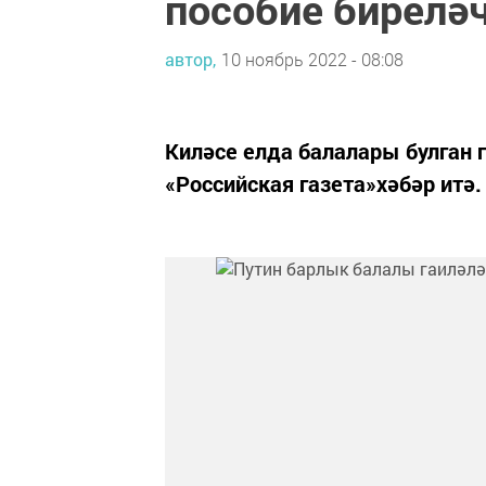
пособие биреләч
автор,
10 ноябрь 2022 - 08:08
Киләсе елда балалары булган г
«Российская газета»хәбәр итә.