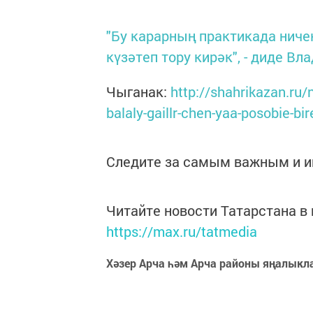
"Бу карарның практикада нич
күзәтеп тору кирәк", - диде Вл
Чыганак:
http://shahrikazan.ru
balaly-gaillr-chen-yaa-posobie-bir
Следите за самым важным и 
Читайте новости Татарстана 
https://max.ru/tatmedia
Хәзер Арча һәм Арча районы яңалыкл