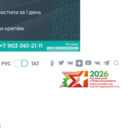
РУС
ТАТ
р