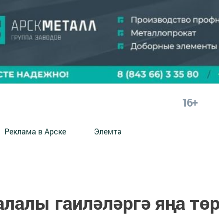
16+
Реклама в Арске
Элемтә
лалы гаиләләргә яңа тө