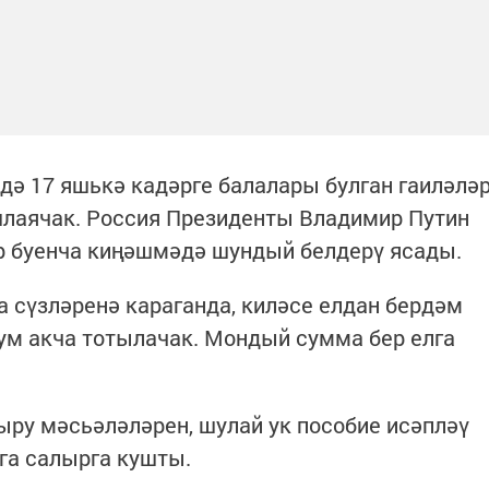
дә 17 яшькә кадәрге балалары булган гаиләлә
шлаячак. Россия Президенты Владимир Путин
р буенча киңәшмәдә шундый белдерү ясады.
а сүзләренә караганда, киләсе елдан бердәм
сум акча тотылачак. Мондый сумма бер елга
ру мәсьәләләрен, шулай ук пособие исәпләү
га салырга кушты.