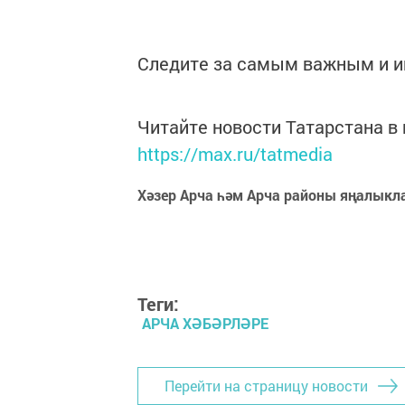
Следите за самым важным и 
Читайте новости Татарстана 
https://max.ru/tatmedia
Хәзер Арча һәм Арча районы яңалыкл
Теги:
АРЧА ХӘБӘРЛӘРЕ
Перейти на страницу новости