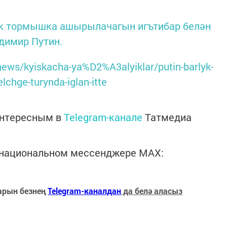
ек тормышка ашырылачагын игътибар белән
адимир Путин.
/news/kyiskacha-ya%D2%A3alyiklar/putin-barlyk-
elchge-turynda-iglan-itte
интересным в
Telegram-канале
Татмедиа
в национальном мессенджере MАХ:
арын безнең
Telegram-каналдан
да белә аласыз