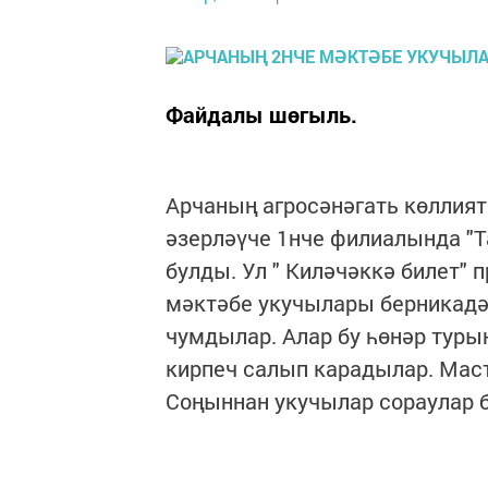
Файдалы шөгыль.
Арчаның агросәнәгать көллият
әзерләүче 1нче филиалында "Т
булды. Ул " Киләчәккә билет"
мәктәбе укучылары берникадә
чумдылар. Алар бу һөнәр турын
кирпеч салып карадылар. Маст
Соңыннан укучылар сораулар 