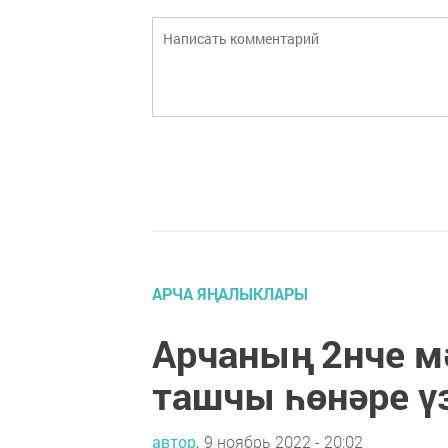
АРЧА ЯҢАЛЫКЛАРЫ
Арчаның 2нче м
ташчы һөнәре ү
автор,
9 ноябрь 2022 - 20:02