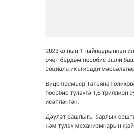
2023 елның 1 гыйнварыннан ил
өчен бердәм пособие эшли ба
социаль-икътисади мәсьәләлә
Вице-премьер Татьяна Голиков
пособие түләүгә 1,6 триллион 
исәпләнгән.
Дәүләт башлыгы барлык оешты
һәм түләү механизмнарын җай