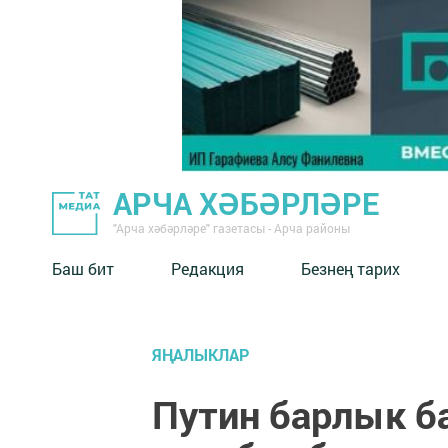
АРЧА ХӘБӘРЛӘРЕ
"Арча хәбәрләре" газетасы - Арча районы
Баш бит
Редакция
Безнең тарих
ЯҢАЛЫКЛАР
Путин барлык ба