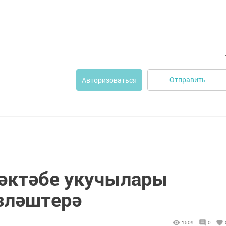
Отправить
Авторизоваться
әктәбе укучылары
зләштерә
1509
0