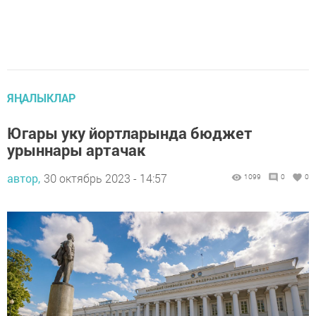
ЯҢАЛЫКЛАР
Югары уку йортларында бюджет
урыннары артачак
автор,
30 октябрь 2023 - 14:57
1099
0
0