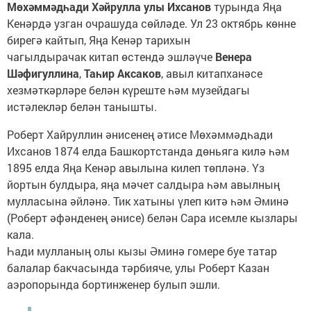
Мөхәммәдһади Хәйрулла улы Ихсанов
турында Яңа
Кенәрдә узган очрашуда сөйләде. Ул 23 октябрь көнне
бирегә кайтып, Яңа Кенәр тарихын
чагылдырачак китап өстендә эшләүче
Венера
Шәфигуллина
,
Таһир Аксаков
, авыл китапханәсе
хезмәткәрләре белән күреште һәм музейдагы
истәлекләр белән танышты.
Роберт Хайруллин әнисенең әтисе Мөхәммәдһади
Ихсанов 1874 елда Башкортстанда дөньяга килә һәм
1895 елда Яңа Кенәр авылына килеп төпләнә. Үз
йортын булдыра, яңа мәчет салдыра һәм авылның
мулласына әйләнә. Тик хатыны үлеп китә һәм Әминә
(Роберт әфәнденең әнисе) белән Сара исемле кызлары
кала.
Һади мулланың олы кызы Әминә гомере буе татар
балалар бакчасында тәрбияче, улы Роберт Казан
аэропорында бортинженер булып эшли.