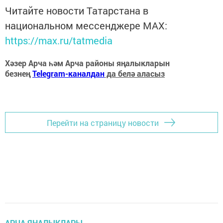
Читайте новости Татарстана в
национальном мессенджере MАХ:
https://max.ru/tatmedia
Хәзер Арча һәм Арча районы яңалыкларын
безнең
Telegram-каналдан
да белә аласыз
Перейти на страницу новости
АРЧА ЯҢАЛЫКЛАРЫ