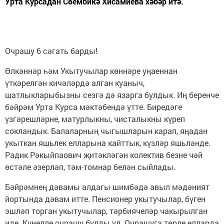
Урта Курсадан Сөембикә Хисамиева хәбәр итә.
Очрашу 6 сәгать барды!
Өлкәннәр һәм Укытучылар көннәре уңаеннан
үткәрелгән кичәләрдә алган куаныч,
шатлыкларыбызны сезгә дә язарга булдык. Иң беренче
бәйрәм Урта Курса мәктәбендә үтте. Биредәге
үзгәрешләрне, матурлыкны, чисталыкны күреп
сокландык. Балаларның чыгышларын карап, яңадан
укыткан яшьлек елларына кайттык, күзләр яшьләнде.
Радик Рәкыйпаович җитәкләгән колектив безне чәй
өстәле әзерләп, тәм-томнар белән сыйлады.
Бәйрәмнең дәвамы алдагы шимбәдә авыл мәдәният
йортында дәвам итте. Пенсионер укытучылар, бүген
эшләп торган укытучылар, тәрбиячеләр чакырылган
иде. Күңелле очрашу булды ул. Очрашуга төрле елларда