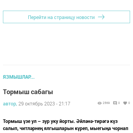
Перейти на страницу новости
ЯЗМЫШЛАР...
Тормыш сабагы
автор,
29 октябрь 2023 - 21:17
2569
0
0
Тормыш үзе ул – зур уку йорты. Әйләнә-тирәгә күз
салып, читләрнең ялгышларын күреп, мыегыңа чорнап