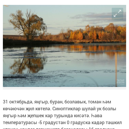
31 октябрьдә, яңгыр, буран, бозлавык, томан һәм
көчәючән җил көтелә. Синоптиклар шулай ук бозлы
яңгыр һәм җепшек кар турында кисәтә. Һава
температурасы -5 градустан 0 градуска кадәр тәшкил