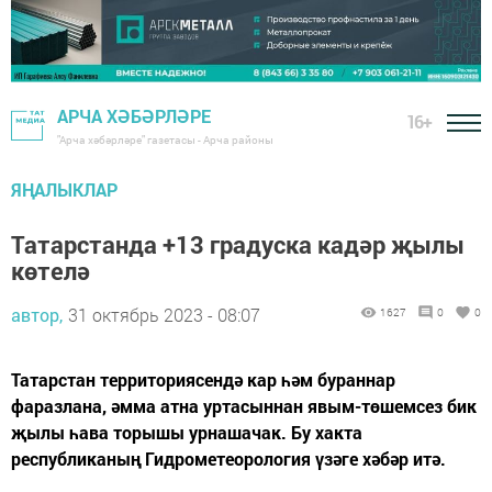
АРЧА ХӘБӘРЛӘРЕ
16+
"Арча хәбәрләре" газетасы - Арча районы
ЯҢАЛЫКЛАР
Татарстанда +13 градуска кадәр җылы
көтелә
автор,
31 октябрь 2023 - 08:07
1627
0
0
Татарстан территориясендә кар һәм бураннар
фаразлана, әмма атна уртасыннан явым-төшемсез бик
җылы һава торышы урнашачак. Бу хакта
республиканың Гидрометеорология үзәге хәбәр итә.