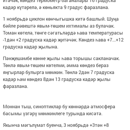
итәчәк, көндез термометр баганалары 16 градуска
кадәр күтәрелә, ә көньякта 9 градус фаразлана.
1 ноябрьдә циклон көнчыгышка китә башлый. Шуңа
бәйле рәвештә явым-төшем ихтималы аз булачак.
Томан көтелә, төнге сәгатьләрдә һава температурасы
-1дән +2 градуска кадәр җитәчәк. Көндез һава +7...+12
градуска кадәр җылына.
Пәнҗешәмбе көнне җылы һава торышы сакланачак.
Төнлә явым-төшем көтелми, әмма көндез бераз
яңгырлар булырга мөмкин. Төнлә 2дән 7 градуска
кадәр һәм көндез 8дән 13 градуска кадәр җылы
фаразлана.
Моннан тыш, синоптиклар бу көннәрдә атмосфера
басымы үзгәрү мөмкинлеге турында кисәтә.
Якынча мәгълүмат буенча, 3 ноябрьдә +3тән +8