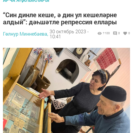
“Син динле кеше, ә дин ул кешеләрне
алдый”: дәһшәтле репрессия еллары
30 октябрь 2023 -
Гөлнур Миннебаева,
1100
0
0
10:41