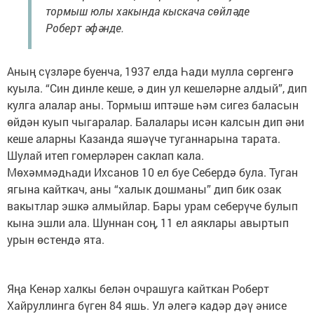
тормыш юлы хакында кыскача сөйләде
Роберт әфәнде.
Аның сүзләре буенча, 1937 елда Һади мулла сөргенгә
куыла. “Син динле кеше, ә дин ул кешеләрне алдый”, дип
кулга алалар аны. Тормыш иптәше һәм сигез баласын
өйдән куып чыгаралар. Балалары исән калсын дип әни
кеше аларны Казанда яшәүче туганнарына тарата.
Шулай итеп гомерләрен саклап кала.
Мөхәммәдһади Ихсанов 10 ел буе Себердә була. Туган
ягына кайткач, аны “халык дошманы” дип бик озак
вакытлар эшкә алмыйлар. Бары урам себерүче булып
кына эшли ала. Шуннан соң, 11 ел аяклары авыртып
урын өстендә ята.
Яңа Кенәр халкы белән очрашуга кайткан Роберт
Хайруллинга бүген 84 яшь. Ул әлегә кадәр дәү әнисе