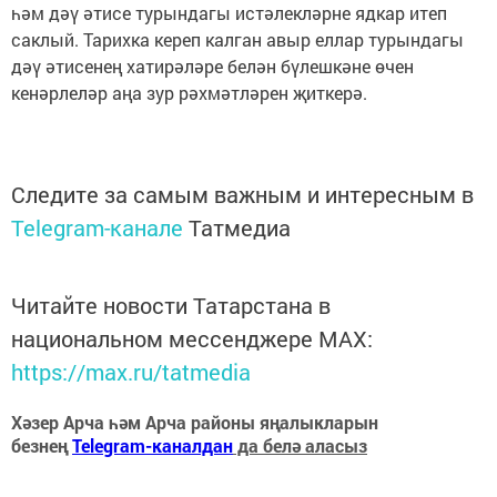
һәм дәү әтисе турындагы истәлекләрне ядкар итеп
саклый. Тарихка кереп калган авыр еллар турындагы
дәү әтисенең хатирәләре белән бүлешкәне өчен
кенәрлеләр аңа зур рәхмәтләрен җиткерә.
Следите за самым важным и интересным в
Telegram-канале
Татмедиа
Читайте новости Татарстана в
национальном мессенджере MАХ:
https://max.ru/tatmedia
Хәзер Арча һәм Арча районы яңалыкларын
безнең
Telegram-каналдан
да белә аласыз