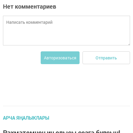
Нет комментариев
Отправить
Авторизоваться
АРЧА ЯҢАЛЫКЛАРЫ
Рәхмәтемнең иң олысы сезгә булсын!