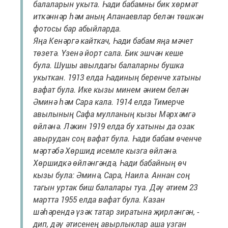
балаларын укыта. Һади бабамны бик хөрмәт
иткәннәр һәм аның Апанаевлар белән төшкән
фотосы бар абыйларда.
Яңа Кенәргә кайткач, Һади бабам яңа мәчет
төзетә. Үзенә йорт сала. Бик эшчән кеше
була. Шушы авылдагы балаларны бушка
укыткан. 1913 елда Һадиның беренче хатыны
вафат була. Ике кызы минем әнием белән
Әминә һәм Сара кала. 1914 елда Тимерче
авылының Сафа мулланың кызы Мәрхәмгә
өйләнә. Ләкин 1919 елда бу хатыны да озак
авырудан соң вафат була. Һади бабам өченче
мәртәбә Хөршид исемле кызга өйләнә.
Хөршидкә өйләнгәндә, Һади бабайның өч
кызы була: Әминә, Сара, Наилә. Аннан соң
тагын уртак биш балалары туа. Дәү әтием 23
мартта 1955 елда вафат була. Казан
шәһәрендә үзәк татар зиратына җирләнгән, -
дип, дәү әтисенең авырлыклар аша узган