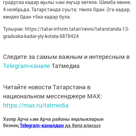
градуска кадәр җылы һәм яңгыр көтелә. Шимбә көнне,
4 ноябрьдә, Татарстанда суыта: төнлә 0дан -2гә кадәр,
көндез 0дан +5кә кадәр була.
Тулырак: https://tatar-inform.tatar/news/tatarstanda-13-
graduska-kadar-yly-kotela-5878424
Следите за самым важным и интересным в
Telegram-канале
Татмедиа
Читайте новости Татарстана в
национальном мессенджере MАХ:
https://max.ru/tatmedia
Хәзер Арча һәм Арча районы яңалыкларын
безнең
Telegram-каналдан
да белә аласыз