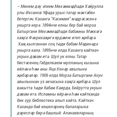
– Минем дәү әтием Мөхәммәдһади Хәйрулла
улы Ихсанов Уфада урыс-татар мәктәбен
бетергәч, Казанга “Касимия” мәдрәсәсенә
укырга керә. 1894нче елны бер бай морза
Батыргани Мөхәммәдһади бабамны Мәккәгә
хаҗга Фәхрихаҗигә ярдәмче итеп җибәрә.
Хаҗ кылганнан соң Һади бабам Мәдинәдә
укырга кала. 1895нче елда Казанга кайткач
укуын дәвам итә. Шул ук елны Татар
бистәсенең Габделкаюм мулланың кызына
өйләнә һәм аны Яңа Кенәр авылына
җибәрәләр. 1906 елда Морза Батыргани Ахун
авылыннан үз акчасына хаҗга җибәрә. Шул
вакытта Һади бабам Каирда, Бейрутта укуын
дәвам итә. Исламны өйрәнә һәм кайтканда
бик зур библиотека алып кайта. Кайткач
Казанда бай кешеләрнең балаларына
дәресләр бирә башлый. Апанаевларның