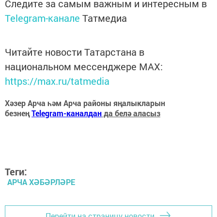
Следите за самым важным и интересным в
Telegram-канале
Татмедиа
Читайте новости Татарстана в
национальном мессенджере MАХ:
https://max.ru/tatmedia
Хәзер Арча һәм Арча районы яңалыкларын
безнең
Telegram-каналдан
да белә аласыз
Теги:
АРЧА ХӘБӘРЛӘРЕ
Перейти на страницу новости