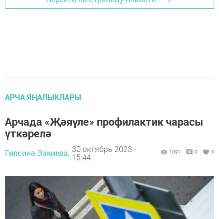
АРЧА ЯҢАЛЫКЛАРЫ
Арчада «Җәяүле» профилактик чарасы
үткәрелә
30 октябрь 2023 -
Гөлсинә Зәкиева,
1091
0
0
15:44