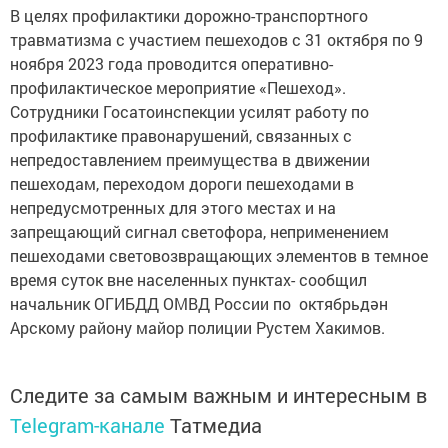
В целях профилактики дорожно-транспортного
травматизма с участием пешеходов с 31 октября по 9
ноября 2023 года проводится оперативно-
профилактическое мероприятие «Пешеход».
Сотрудники Госатоинспекции усилят работу по
профилактике правонарушений, связанных с
непредоставлением преимущества в движении
пешеходам, переходом дороги пешеходами в
непредусмотренных для этого местах и на
запрещающий сигнал светофора, неприменением
пешеходами световозвращающих элементов в темное
время суток вне населенных пунктах- сообщил
начальник ОГИБДД ОМВД России по октябрьдән
Арскому району майор полиции Рустем Хакимов.
Следите за самым важным и интересным в
Telegram-канале
Татмедиа