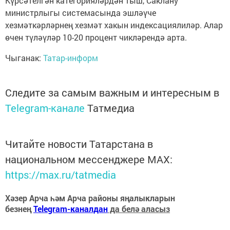
Күрсәтелгән категорияләрдән тыш, Саклану
министрлыгы системасында эшләүче
хезмәткәрләрнең хезмәт хакын индексациялиләр. Алар
өчен түләүләр 10-20 процент чикләрендә арта.
Чыганак:
Татар-информ
Следите за самым важным и интересным в
Telegram-канале
Татмедиа
Читайте новости Татарстана в
национальном мессенджере MАХ:
https://max.ru/tatmedia
Хәзер Арча һәм Арча районы яңалыкларын
безнең
Telegram-каналдан
да белә аласыз