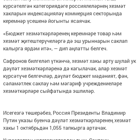
күрсәтелгән категориядәге россиялеләрнең хезмәт
хакларын индексацияләү коммерция секторында
керемнәр үсешенә йогынты ясаячак.
«Бюджет хезмәткәрләренең керемнәре товар һәм
хезмәт җитештерүчеләргә дә эш урыннарын саклап
калырга ярдәм итә», — дип аңлатты белгеч.
Сафронов билгеләп үткәнчә, хезмәт хакы арту шулай ук
дәүләт хезмәткәрләренә дә кагылачак, алар хезмәт
күрсәтүче белгечләр, дәүләт бюджет мәдәният, фән,
сәламәтлек саклау һәм мәгариф учреждениеләре
хезмәткәрләре сыйфатында эшлиләр.
Исегезгә төшерәбез, Россия Президенты Владимир
Путин указы буенча дәүләт хезмәткәрләренең хезмәт
хакы 1 октябрьдән 1,055 тапкырга артачак.