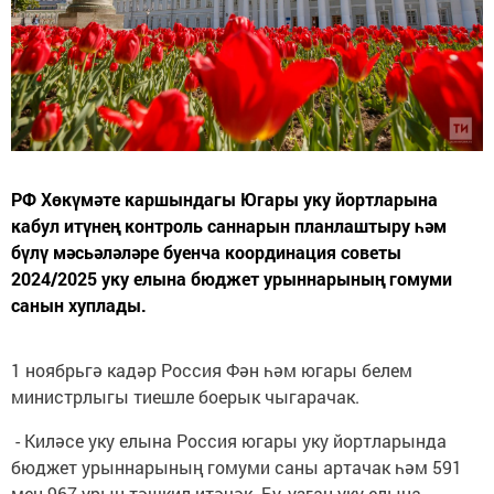
РФ Хөкүмәте каршындагы Югары уку йортларына
кабул итүнең контроль саннарын планлаштыру һәм
бүлү мәсьәләләре буенча координация советы
2024/2025 уку елына бюджет урыннарының гомуми
санын хуплады.
1 ноябрьгә кадәр Россия Фән һәм югары белем
министрлыгы тиешле боерык чыгарачак.
- Киләсе уку елына Россия югары уку йортларында
бюджет урыннарының гомуми саны артачак һәм 591
мең 967 урын тәшкил итәчәк. Бу, узган уку елына