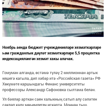
Ноябрь аенда бюджет учреждениеләре хезмәткәрләре
һәм гражданлык дәүләт хезмәткәрләре 5,5 процентка
индексацияләнгән хезмәт хакы алачак.
Гомумән алганда, өстәмә түләү 2 миллионнан артык
кешегә кагыла, дип хәбәр итә «Российская газета» РФ
Хөкүмәте каршындагы Финанс университеты
профессоры Александр Сафоновка сылтама белән.
Ул бәяләр арткан саен халыкның сатып алу сәләтен
саклап калу мөһимлеген искәртә. Моннан тыш,