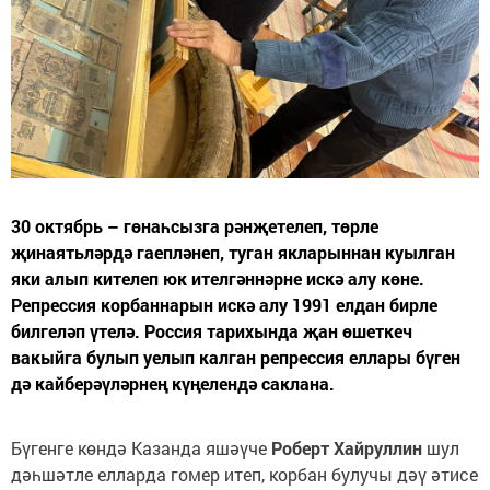
30 октябрь – гөнаһсызга рәнҗетелеп, төрле
җинаятьләрдә гаепләнеп, туган якларыннан куылган
яки алып кителеп юк ителгәннәрне искә алу көне.
Репрессия корбаннарын искә алу 1991 елдан бирле
билгеләп үтелә. Россия тарихында җан өшеткеч
вакыйга булып уелып калган репрессия еллары бүген
дә кайберәүләрнең күңелендә саклана.
Бүгенге көндә Казанда яшәүче
Роберт Хайруллин
шул
дәһшәтле елларда гомер итеп, корбан булучы дәү әтисе