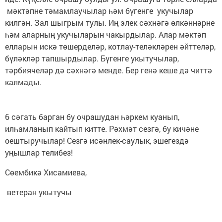
мәктәпне тәмамлаучылар һәм бүгенге укучылар
килгән. Зал шыгрым тулы. Иң элек сәхнәгә өлкәннәрне
һәм аларның укучыларын чакырдылар. Алар мәктәп
елларын искә төшерделәр, котлау-теләкләрен әйттеләр,
бүләкләр тапшырдылар. Бүгенге укытучылар,
тәрбиячеләр дә сәхнәгә менде. Бер генә кеше дә читтә
калмады.
6 сәгать барган бу очрашудан һәркем куанып,
илһамланып кайтып китте. Рәхмәт сезгә, бу кичәне
оештыручылар! Сезгә исәнлек-саулык, эшегездә
уңышлар телибез!
Сөембикә Хисамиева,
ветеран укытучы