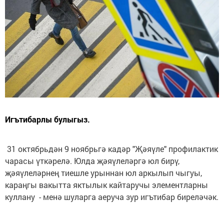
Игътибарлы булыгыз.
31 октябрьдән 9 ноябрьгә кадәр "Җәяүле" профилактик
чарасы үткәрелә. Юлда җәяүлеләргә юл бирү,
җәяүлеләрнең тиешле урыннан юл аркылып чыгуы,
караңгы вакытта яктылык кайтаручы элементларны
куллану - менә шуларга аеруча зур игътибар биреләчәк.