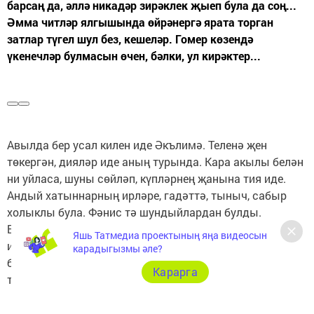
барсаң да, әллә никадәр зирәклек җыеп була да соң...
Әмма читләр ялгышында өйрәнергә ярата торган
затлар түгел шул без, кешеләр. Гомер көзендә
үкенечләр булмасын өчен, бәлки, ул кирәктер...
Яшь Татмедиа проектының яңа видеосын
карадыгызмы әле?
Карарга