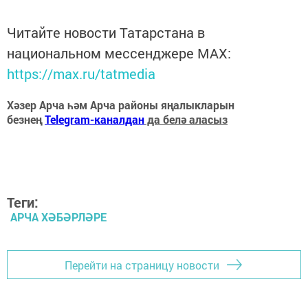
Читайте новости Татарстана в
национальном мессенджере MАХ:
https://max.ru/tatmedia
Хәзер Арча һәм Арча районы яңалыкларын
безнең
Telegram-каналдан
да белә аласыз
Теги:
АРЧА ХӘБӘРЛӘРЕ
Перейти на страницу новости