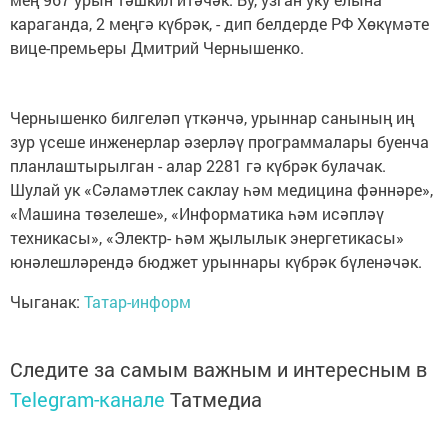
караганда, 2 меңгә күбрәк, - дип белдерде РФ Хөкүмәте
вице-премьеры Дмитрий Чернышенко.
Чернышенко билгеләп үткәнчә, урыннар санының иң
зур үсеше инженерлар әзерләү программалары буенча
планлаштырылган - алар 2281 гә күбрәк булачак.
Шулай ук «Сәламәтлек саклау һәм медицина фәннәре»,
«Машина төзелеше», «Информатика һәм исәпләү
техникасы», «Электр- һәм җылылык энергетикасы»
юнәлешләрендә бюджет урыннары күбрәк бүленәчәк.
Чыганак:
Татар-информ
Следите за самым важным и интересным в
Telegram-канале
Татмедиа