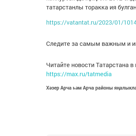
татарстанлы торакка ия булган
https://vatantat.ru/2023/01/101
Следите за самым важным и 
Читайте новости Татарстана 
https://max.ru/tatmedia
Хәзер Арча һәм Арча районы яңалыкл