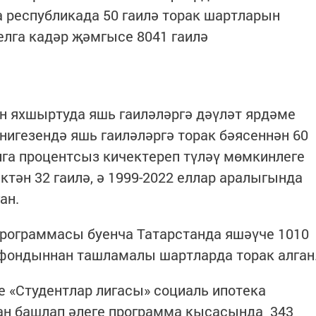
 республикада 50 гаилә торак шартларын
елга кадәр җәмгысе 8041 гаилә
н яхшыртуда яшь гаиләләргә дәүләт ярдәме
нигезендә яшь гаиләләргә торак бәясеннән 60
лга процентсыз кичектереп түләү мөмкинлеге
ктән 32 гаилә, ә 1999-2022 еллар аралыгында
ан.
программасы буенча Татарстанда яшәүче 1010
 фондыннан ташламалы шартларда торак алган
е «Студентлар лигасы» социаль ипотека
дан башлап әлеге программа кысасында 343