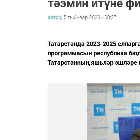
тәэмин итүне ф
автор,
5 гыйнвар 2023 - 08:27
Татарстанда 2023-2025 елларга
программасын республика бюд
Татарстанның яшьләр эшләре 