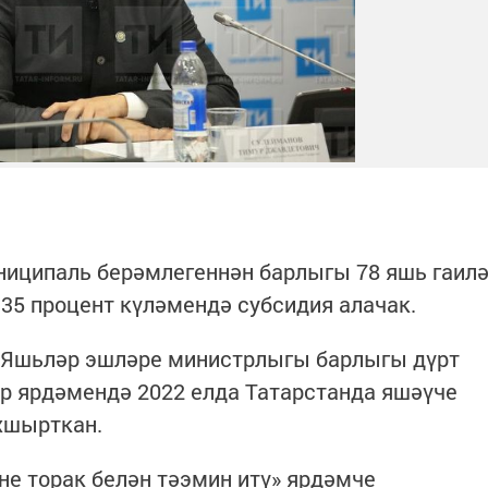
ниципаль берәмлегеннән барлыгы 78 яшь гаил
35 процент күләмендә субсидия алачак.
, Яшьләр эшләре министрлыгы барлыгы дүрт
р ярдәмендә 2022 елда Татарстанда яшәүче
хшырткан.
не торак белән тәэмин итү» ярдәмче