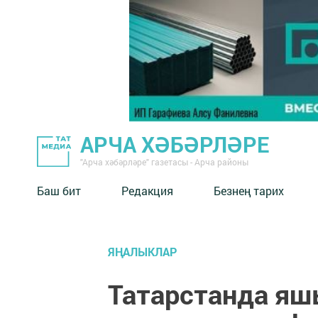
АРЧА ХӘБӘРЛӘРЕ
"Арча хәбәрләре" газетасы - Арча районы
Баш бит
Редакция
Безнең тарих
ЯҢАЛЫКЛАР
Татарстанда яшь