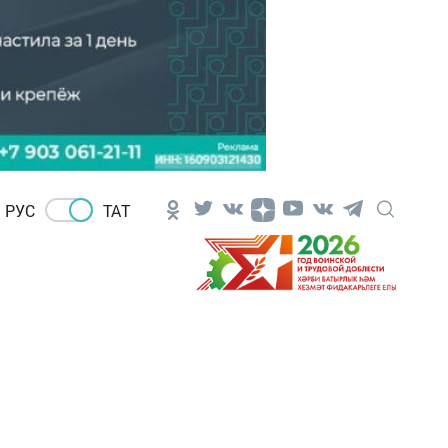
РУС
ТАТ