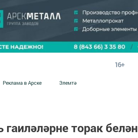
16+
Реклама в Арске
Элемтә
 гаиләләрне торак белән