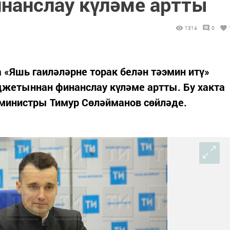
инанслау күләме артты
1314
0
 «Яшь гаиләләрне торак белән тәэмин итү»
жетыннан финанслау күләме артты. Бу хакта
министры Тимур Сөләйманов сөйләде.