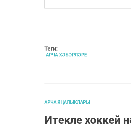
Теги:
АРЧА ХӘБӘРЛӘРЕ
АРЧА ЯҢАЛЫКЛАРЫ
Итекле хоккей 