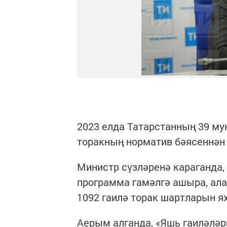
2023 елда Татарстанның 39 му
торакның норматив бәясеннән 
Министр сүзләренә караганда
программа гамәлгә ашыра, ала
1092 гаилә торак шартларын я
Аерым алганда, «Яшь гаиләләр