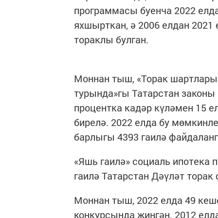
программасы буенча 2022 елда
яхшырткан, ә 2006 елдан 2021 
тораклы булган.
Моннан тыш, «Торак шартлары
турында»гы Татарстан законы 
процентка кадәр күләмен 15 е
бирелә. 2022 елда бу мөмкинле
барлыгы 4393 гаилә файдаланг
«Яшь гаилә» социаль ипотека 
гаилә Татарстан Дәүләт торак
Моннан тыш, 2022 елда 49 кеш
конкурсында җиңгән. 2012 ел