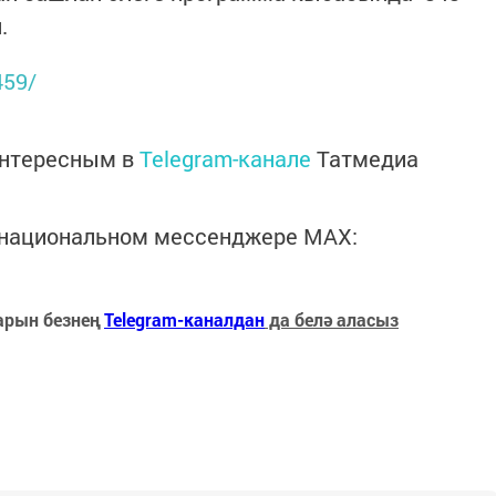
.
459/
интересным в
Telegram-канале
Татмедиа
в национальном мессенджере MАХ:
арын безнең
Telegram-каналдан
да белә аласыз