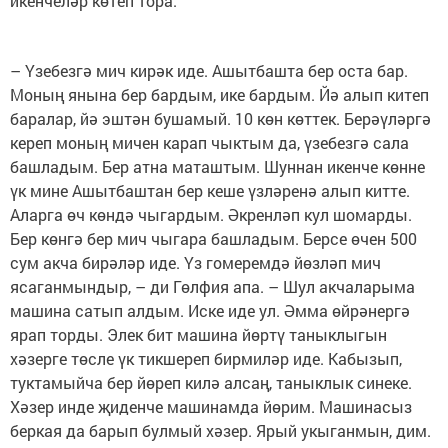
икенчеләр көтеп тора.
– Үзебезгә мич кирәк иде. Ашытбашта бер оста бар.
Моның янына бер бардым, ике бардым. Йә алып китеп
баралар, йә эштән бушамый. 10 көн көттек. Берәүләргә
кереп моның мичен карап чыктым да, үзебезгә сала
башладым. Бер атна маташтым. Шуннан икенче көнне
үк мине Ашытбаштан бер кеше үзләренә алып китте.
Аларга өч көндә чыгардым. Әкренләп кул шомарды.
Бер көнгә бер мич чыгара башладым. Берсе өчен 500
сум акча бирәләр иде. Үз гомеремдә йөзләп мич
ясаганмындыр, – ди Гөлфия апа. – Шул акчаларыма
машина сатып алдым. Иске иде ул. Әмма өйрәнергә
ярап торды. Элек бит машина йөртү таныклыгын
хәзерге төсле үк тикшереп бирмиләр иде. Кабызып,
туктамыйча бер йөреп килә алсаң, таныклык синеке.
Хәзер инде җиденче машинамда йөрим. Машинасыз
беркая да барып булмый хәзер. Ярый укыганмын, дим.