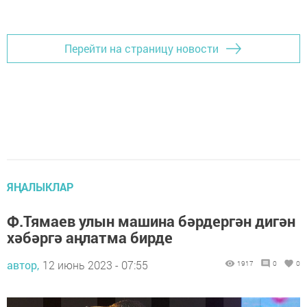
Перейти на страницу новости
ЯҢАЛЫКЛАР
Ф.Тямаев улын машина бәрдергән дигән
хәбәргә аңлатма бирде
автор,
12 июнь 2023 - 07:55
1917
0
0