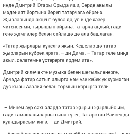
инде Дмитрий Югары Орыда яши, Сөрде авылы
мәдәният йортына йөреп татарчага өйрәнә.
Җырларында акцент булса да, ул инде хәзер
читенсенми, тырышып өйрәнә, татарча аңлый, гади
генә җөмләләр белән сөйләшә дә ала башлаган.
«Татар җырлары күңелгә якын. Кешеләр дә татар
җырларын күбрәк ярата, – ди Дима. – Татар теле миңа
акыл, сәләтемне үстерергә ярдәм итә».
Дмитрий киләчәктә музыка белән шөгыльләнергә,
Арчада фатир сатып алырга һәм үзе кебек үк күрмәгән
дус кызы Азалия белән тормыш корырга тели.
– Минем зур сәхнәләрдә татар җырын җырлыйсым,
гади тамашачыларны гына түгел, Татарстан Рәисен дә
куандырасым килә, – ди Дмитрий.
– Беркайчан авыртмагыз, мәхәббәт, сәламәтлек! – дип