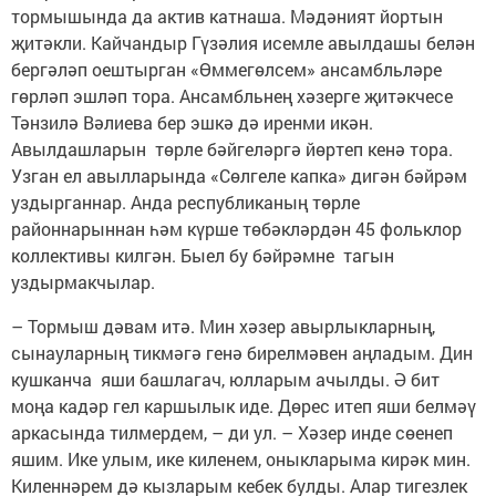
тормышында да актив катнаша. Мәдәният йортын
җитәкли. Кайчандыр Гүзәлия исемле авылдашы белән
бергәләп оештырган «Өммегөлсем» ансамбльләре
гөрләп эшләп тора. Ансамбльнең хәзерге җитәкчесе
Тәнзилә Вәлиева бер эшкә дә иренми икән.
Авылдашларын төрле бәйгеләргә йөртеп кенә тора.
Узган ел авылларында «Сөлгеле капка» дигән бәйрәм
уздырганнар. Анда республиканың төрле
районнарыннан һәм күрше төбәкләрдән 45 фольклор
коллективы килгән. Быел бу бәйрәмне тагын
уздырмакчылар.
– Тормыш дәвам итә. Мин хәзер авырлыкларның,
сынауларның тикмәгә генә бирелмәвен аңладым. Дин
кушканча яши башлагач, юлларым ачылды. Ә бит
моңа кадәр гел каршылык иде. Дөрес итеп яши белмәү
аркасында тилмердем, – ди ул. – Хәзер инде сөенеп
яшим. Ике улым, ике киленем, оныкларыма кирәк мин.
Киленнәрем дә кызларым кебек булды. Алар тигезлек