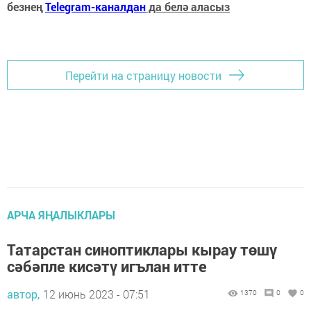
безнең
Telegram-каналдан
да белә аласыз
Перейти на страницу новости
АРЧА ЯҢАЛЫКЛАРЫ
Татарстан синоптиклары кырау төшү
сәбәпле кисәтү игълан итте
автор,
12 июнь 2023 - 07:51
1370
0
0