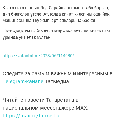
Кыз атка атланып Яңа Сарайл авылына таба барган,
дип билгеләп үтелә. Ат, юлда кинәт килеп чыккан йөк
машинасыннан куркып, арт аякларына баскан.
Нәтиҗәдә, кыз «Камаз» тәгәрмәче астына эләгә һәм
урында ук һәлак булган.
https://vatantat.ru/2023/06/114930/
Следите за самым важным и интересным в
Telegram-канале
Татмедиа
Читайте новости Татарстана в
национальном мессенджере MАХ:
https://max.ru/tatmedia