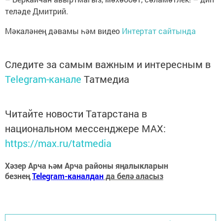
теләде Дмитрий.
Мәкаләнең дәвамы һәм видео
Интертат сайтында
Следите за самым важным и интересным в
Telegram-канале
Татмедиа
Читайте новости Татарстана в
национальном мессенджере MАХ:
https://max.ru/tatmedia
Хәзер Арча һәм Арча районы яңалыкларын
безнең
Telegram-каналдан
да белә аласыз