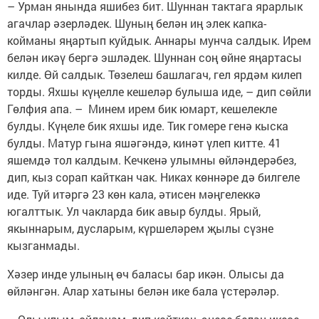
– Урман янында яшибез бит. Шуннан тактага ярарлык
агачлар әзерләдек. Шуның белән иң элек капка-
койманы яңартып куйдык. Аннары мунча салдык. Ирем
белән икәү бергә эшләдек. Шуннан соң өйне яңартасы
килде. Өй салдык. Төзелеш башлагач, гел ярдәм килеп
торды. Яхшы күңелле кешеләр булыша иде, – дип сөйли
Гөлфия апа. – Минем ирем бик юмарт, кешелекле
булды. Күңеле бик яхшы иде. Тик гомере генә кыска
булды. Матур гына яшәгәндә, кинәт үлеп китте. 41
яшемдә тол калдым. Кечкенә улымны өйләндерәбез,
дип, кыз сорап кайткан чак. Никах көннәре дә билгеле
иде. Туй итәргә 23 көн кала, әтисен мәңгелеккә
югалттык. Ул чакларда бик авыр булды. Ярый,
якыннарым, дусларым, күршеләрем җылы сүзне
кызганмады.
Хәзер инде улының өч баласы бар икән. Олысы да
өйләнгән. Алар хатыны белән ике бала үстерәләр.