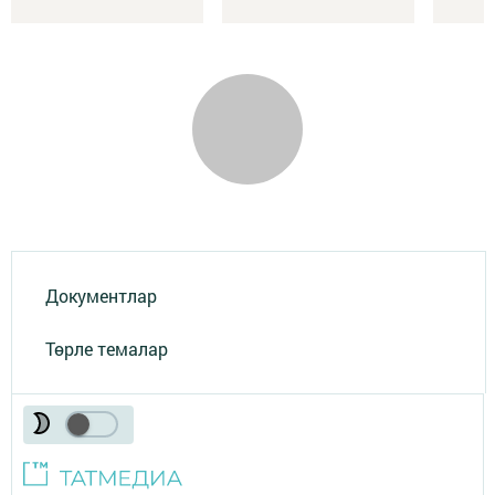
Документлар
Төрле темалар