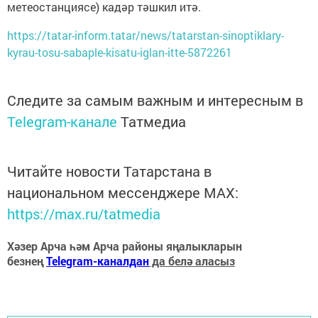
метеостанциясе) кадәр тәшкил итә.
https://tatar-inform.tatar/news/tatarstan-sinoptiklary-
kyrau-tosu-sabaple-kisatu-iglan-itte-5872261
Следите за самым важным и интересным в
Telegram-канале
Татмедиа
Читайте новости Татарстана в
национальном мессенджере MАХ:
https://max.ru/tatmedia
Хәзер Арча һәм Арча районы яңалыкларын
безнең
Telegram-каналдан
да белә аласыз