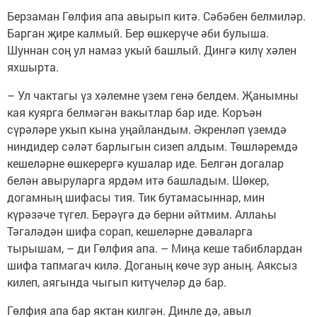
Берзаман Гөлфия апа авырып китә. Сәбәбен белмиләр.
Барган җире калмый. Бер өшкерүче әби булыша.
Шуннан соң ул намаз укый башлый. Дингә килү хәлен
яхшырта.
– Ул чактагы үз хәлемне үзем генә белдем. Җанымны
кая куярга белмәгән вакытлар бар иде. Коръән
сүрәләре укып кына уңайландым. Әкренләп үземдә
ниндидер сәләт барлыгын сизеп алдым. Төшләремдә
кешеләрне өшкерергә кушалар иде. Белгән догалар
белән авыруларга ярдәм итә башладым. Шөкер,
догамның шифасы тия. Тик бутамасыннар, мин
күрәзәче түгел. Берәүгә дә берни әйтмим. Аллаһы
Тәгаләдән шифа сорап, кешеләрне дәваларга
тырышам, – ди Гөлфия апа. – Миңа кеше табиблардан
шифа тапмагач килә. Доганың көче зур аның. Аяксыз
килеп, аягында чыгып китүчеләр дә бар.
Гөлфия апа бар яктан килгән. Динле дә, авыл