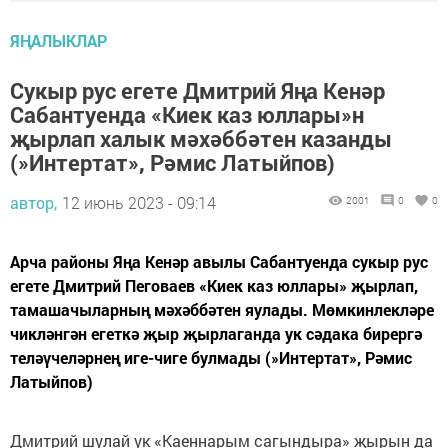
ЯҢАЛЫКЛАР
Сукыр рус егете Дмитрий Яңа Кенәр
Сабантуенда «Киек каз юллары»н
җырлап халык мәхәббәтен казанды
(»Интертат», Рәмис Латыйпов)
автор,
12 июнь 2023 - 09:14
2001
0
0
Арча районы Яңа Кенәр авылы Сабантуенда сукыр рус
егете Дмитрий Пеговаев «Киек каз юллары» җырлап,
тамашачыларның мәхәббәтен яулады. Мөмкинлекләре
чикләнгән егеткә җыр җырлаганда ук сәдака бирергә
теләүчеләрнең иге-чиге булмады (»Интертат», Рәмис
Латыйпов)
Дмитрий шулай ук «Каеннарым сагындыра» җырын да