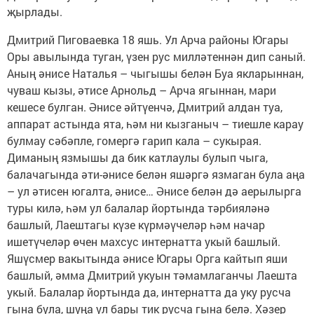
җырлады.
Дмитрий Пиговаевка 18 яшь. Ул Арча районы Югары
Оры авылында туган, үзен рус милләтеннән дип саный.
Аның әнисе Наталья – чыгышы белән Буа якларыннан,
чуваш кызы, әтисе Арнольд – Арча ягыннан, мари
кешесе булган. Әнисе әйтүенчә, Дмитрий алдан туа,
аппарат астында ята, һәм ни кызганыч – тиешле карау
булмау сәбәпле, гомергә гарип кала – сукырая.
Диманың язмышы да бик катлаулы булып чыга,
балачагында әти-әнисе белән яшәргә язмаган була аңа
– ул әтисен югалта, әнисе… Әнисе белән дә аерылырга
туры килә, һәм ул балалар йортында тәрбияләнә
башлый, Лаештагы күзе күрмәүчеләр һәм начар
ишетүчеләр өчен махсус интернатта укый башлый.
Яшүсмер вакытында әнисе Югары Орга кайтып яши
башлый, әмма Дмитрий укуын тәмамлаганчы Лаешта
укый. Балалар йортында да, интернатта да уку русча
гына була, шуңа ул бары тик русча гына белә. Хәзер