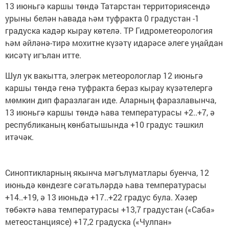
13 июньгә каршы төндә Татарстан территориясендә
урыны белән һавада һәм туфракта 0 градустан -1
градуска кадәр кырау көтелә. ТР Гидрометеорология
һәм әйләнә-тирә мохитне күзәтү идарәсе әлеге уңайдан
кисәтү игълан итте.
Шул ук вакытта, элегрәк метеорологлар 12 июньгә
каршы төндә генә туфракта бераз кырау күзәтелергә
мөмкин дип фаразлаган иде. Аларның фаразлавынча,
13 июньгә каршы төндә һава температурасы +2..+7, ә
республиканың көнбатышында +10 градус тәшкил
итәчәк.
Синоптикларның якынча мәгълүматлары буенча, 12
июньдә көндезге сәгатьләрдә һава температурасы
+14..+19, ә 13 июньдә +17..+22 градус була. Хәзер
төбәктә һава температурасы +13,7 градустан («Саба»
метеостанциясе) +17,2 градуска («Чулпан»