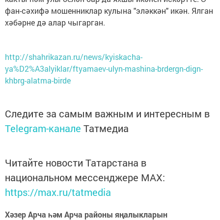
фан-сәхифә мошенниклар кулына "эләккән" икән. Ялган
хәбәрне дә алар чыгарган.
http://shahrikazan.ru/news/kyiskacha-
ya%D2%A3alyiklar/ftyamaev-ulyn-mashina-brdergn-dign-
khbrg-alatma-birde
Следите за самым важным и интересным в
Telegram-канале
Татмедиа
Читайте новости Татарстана в
национальном мессенджере MАХ:
https://max.ru/tatmedia
Хәзер Арча һәм Арча районы яңалыкларын