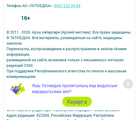
Телефон АО «ТАТМЕДИА»:
(843) 222 09 84
16+
© 2011 - 2026. Арча хәбәрләре (Арский вестник). Все права защищены.
© ТАТМЕДИА. Все материалы, размещенные на сайте, защищены
законом.
Перепечатка, воспроизведение и распространение в любом объеме
информации,
размещенной на сайте, возможна только с письменного согласия
редакций СМИ.
При поддержке Республиканского агентства по печати и массовым
коммуникациям.
Наименование СМИ: Арча хәбәрләре (Арский вестник)
Яшь Татмедиа проектының яңа видеосын
СМИ зарегистрировано Федеральной службой по надзору в сфере
карадыгызмы әле?
связи,
информационных технологий и массовых коммуникаций
Карарга
запись о регистрации СМИ Эл № ФС77–87940 от 16.08.2024
ФИО главного редактора: Насибуллин Исрафил Рахматуллович
Адрес редакции: 422000, Российская Федерация, Республика
Татарстан, Арский муниципальный район, г. Арск, ул. Банковская, д.
2а
Адрес учредителя: 420066, Россия, Республика Татарстан, Г.Казань,
ул.Декабристов, д.2