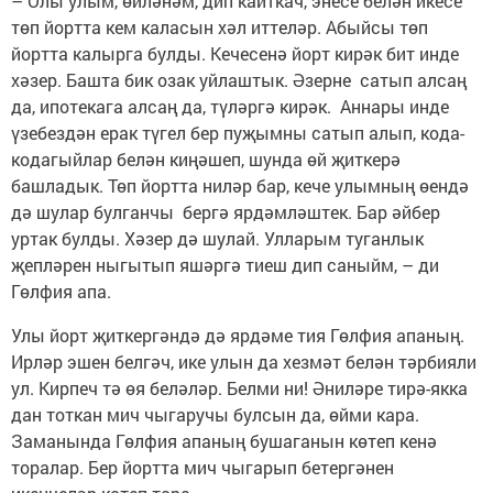
– Олы улым, өйләнәм, дип кайткач, энесе белән икесе
төп йортта кем каласын хәл иттеләр. Абыйсы төп
йортта калырга булды. Кечесенә йорт кирәк бит инде
хәзер. Башта бик озак уйлаштык. Әзерне сатып алсаң
да, ипотекага алсаң да, түләргә кирәк. Аннары инде
үзебездән ерак түгел бер пуҗымны сатып алып, кода-
кодагыйлар белән киңәшеп, шунда өй җиткерә
башладык. Төп йортта ниләр бар, кече улымның өендә
дә шулар булганчы бергә ярдәмләштек. Бар әйбер
уртак булды. Хәзер дә шулай. Улларым туганлык
җепләрен ныгытып яшәргә тиеш дип саныйм, – ди
Гөлфия апа.
Улы йорт җиткергәндә дә ярдәме тия Гөлфия апаның.
Ирләр эшен белгәч, ике улын да хезмәт белән тәрбияли
ул. Кирпеч тә өя беләләр. Белми ни! Әниләре тирә-якка
дан тоткан мич чыгаручы булсын да, өйми кара.
Заманында Гөлфия апаның бушаганын көтеп кенә
торалар. Бер йортта мич чыгарып бетергәнен