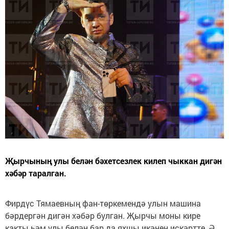
Җырчының улы белән бәхетсезлек килеп чыккан дигән
хәбәр таралган.
Фирдүс Тямаевның фан-төркемендә улын машина
бәрдергән дигән хәбәр булган. Җырчы моны кире
какты һәм улы белән бар да яхшы икәнен искәртте. Ә