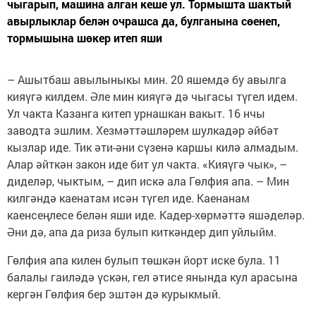
чыгарып, машина алган кеше ул. Тормышта шактый
авырлыклар белән очрашса да, булганына сөенеп,
тормышына шөкер итеп яши
– Ашытбаш авылыныкы мин. 20 яшемдә бу авылга
кияүгә килдем. Әле мин кияүгә дә чыгасы түгел идем.
Ул чакта Казанга китеп урнашкан вакыт. 16 нчы
заводта эшлим. Хезмәттәшләрем шулкадәр әйбәт
кызлар иде. Тик әти-әни сүзенә каршы килә алмадым.
Алар әйткән закон иде бит ул чакта. «Кияүгә чык», –
диделәр, чыктым, – дип искә ала Гөлфия апа. – Мин
килгәндә каенатам исән түгел иде. Каенанам
каенсеңлесе белән яши иде. Кадер-хөрмәттә яшәделәр.
Әни дә, апа да риза булып киткәндер дип уйлыйм.
Гөлфия апа килен булып төшкән йорт иске була. 11
балалы гаиләдә үскән, гел әтисе янында кул арасына
кергән Гөлфия бер эштән дә курыкмый.