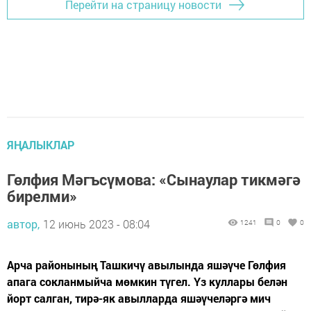
Перейти на страницу новости
ЯҢАЛЫКЛАР
Гөлфия Мәгъсүмова: «Сынаулар тикмәгә
бирелми»
автор,
12 июнь 2023 - 08:04
1241
0
0
Арча районының Ташкичү авылында яшәүче Гөлфия
апага сокланмыйча мөмкин түгел. Үз куллары белән
йорт салган, тирә-як авылларда яшәүчеләргә мич