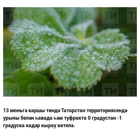
13 июньгә каршы төндә Татарстан территориясендә
урыны белән һавада һәм туфракта 0 градустан -1
градуска кадәр кырау көтелә.