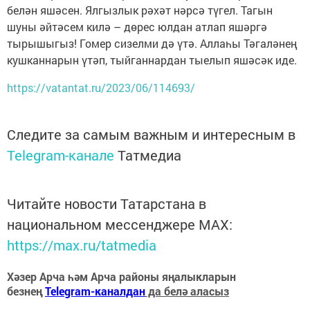
белән яшәсен. Ялгызлык рәхәт нәрсә түгел. Тагын
шуны әйтәсем килә – дөрес юлдан атлап яшәргә
тырышыгыз! Гомер сизелми дә үтә. Аллаһы Тәгаләнең
кушканнарын үтәп, тыйганнардан тыелып яшәсәк иде.
https://vatantat.ru/2023/06/114693/
Следите за самым важным и интересным в
Telegram-канале
Татмедиа
Читайте новости Татарстана в
национальном мессенджере MАХ:
https://max.ru/tatmedia
Хәзер Арча һәм Арча районы яңалыкларын
безнең
Telegram-каналдан
да белә аласыз