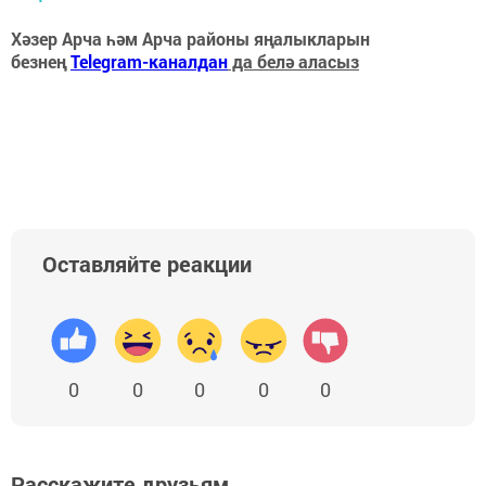
Хәзер Арча һәм Арча районы яңалыкларын
безнең
Telegram-каналдан
да белә аласыз
Оставляйте реакции
0
0
0
0
0
Расскажите друзьям