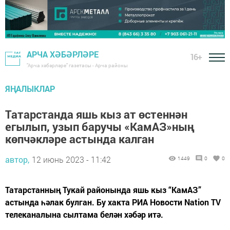
АРЧА ХӘБӘРЛӘРЕ
16+
"Арча хәбәрләре" газетасы - Арча районы
ЯҢАЛЫКЛАР
Татарстанда яшь кыз ат өстеннән
егылып, узып баручы «КамАЗ»ның
көпчәкләре астында калган
автор,
12 июнь 2023 - 11:42
1449
0
0
Татарстанның Тукай районында яшь кыз “КамАЗ”
астында һәлак булган. Бу хакта РИА Новости Nation TV
телеканалына сылтама белән хәбәр итә.