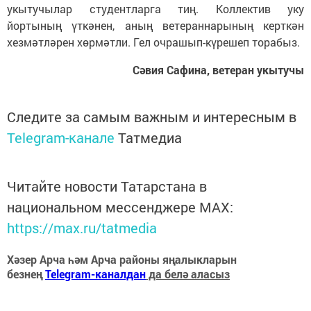
укытучылар студентларга тиң. Коллектив уку
йортының үткәнен, аның ветераннарының керткән
хезмәтләрен хөрмәтли. Гел очрашып-күрешеп торабыз.
Сәвия Сафина, ветеран укытучы
Следите за самым важным и интересным в
Telegram-канале
Татмедиа
Читайте новости Татарстана в
национальном мессенджере MАХ:
https://max.ru/tatmedia
Хәзер Арча һәм Арча районы яңалыкларын
безнең
Telegram-каналдан
да белә аласыз