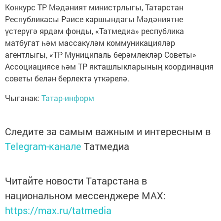
Конкурс ТР Мәдәният министрлыгы, Татарстан
Республикасы Рәисе каршындагы Мәдәниятне
үстерүгә ярдәм фонды, «Татмедиа» республика
матбугат һәм массакүләм коммуникацияләр
агентлыгы, «ТР Муниципаль берәмлекләр Советы»
Ассоциациясе һәм ТР якташлыкларының координация
советы белән берлектә үткәрелә.
Чыганак:
Татар-информ
Следите за самым важным и интересным в
Telegram-канале
Татмедиа
Читайте новости Татарстана в
национальном мессенджере MАХ:
https://max.ru/tatmedia