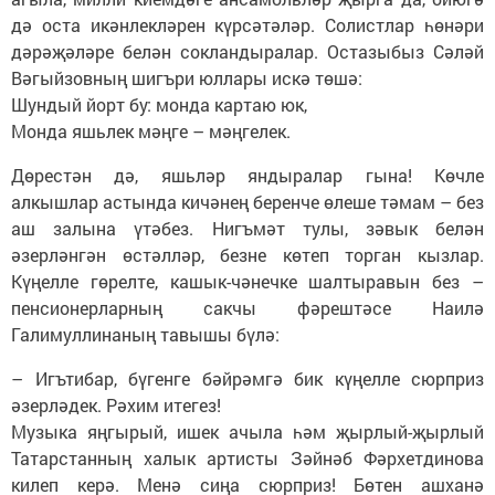
дә оста икәнлекләрен күрсәтәләр. Солистлар һөнәри
дәрәҗәләре белән сокландыралар. Остазыбыз Сәләй
Вәгыйзовның шигъри юллары искә төшә:
Шундый йорт бу: монда картаю юк,
Монда яшьлек мәңге – мәңгелек.
Дөрестән дә, яшьләр яндыралар гына! Көчле
алкышлар астында кичәнең беренче өлеше тәмам – без
аш залына үтәбез. Нигъмәт тулы, зәвык белән
әзерләнгән өстәлләр, безне көтеп торган кызлар.
Күңелле гөрелте, кашык-чәнечке шалтыравын без –
пенсионерларның сакчы фәрештәсе Наилә
Галимуллинаның тавышы бүлә:
– Игътибар, бүгенге бәйрәмгә бик күңелле сюрприз
әзерләдек. Рәхим итегез!
Музыка яңгырый, ишек ачыла һәм җырлый-җырлый
Татарстанның халык артисты Зәйнәб Фәрхетдинова
килеп керә. Менә сиңа сюрприз! Бөтен ашханә