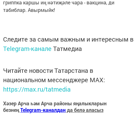
гриппка каршы иң нәтиҗәле чара - вакцина, ди
табиблар. Авырмыйк!
Следите за самым важным и интересным в
Telegram-канале
Татмедиа
Читайте новости Татарстана в
национальном мессенджере MАХ:
https://max.ru/tatmedia
Хәзер Арча һәм Арча районы яңалыкларын
безнең
Telegram-каналдан
да белә аласыз