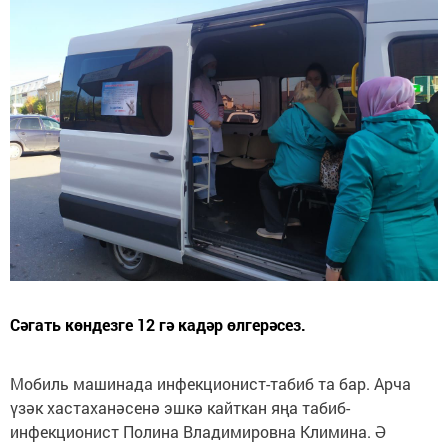
Сәгать көндезге 12 гә кадәр өлгерәсез.
Мобиль машинада инфекционист-табиб та бар. Арча
үзәк хастаханәсенә эшкә кайткан яңа табиб-
инфекционист Полина Владимировна Климина. Ә