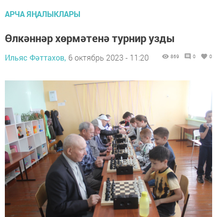
АРЧА ЯҢАЛЫКЛАРЫ
Өлкәннәр хөрмәтенә турнир узды
Ильяс Фәттахов,
6 октябрь 2023 - 11:20
869
0
0