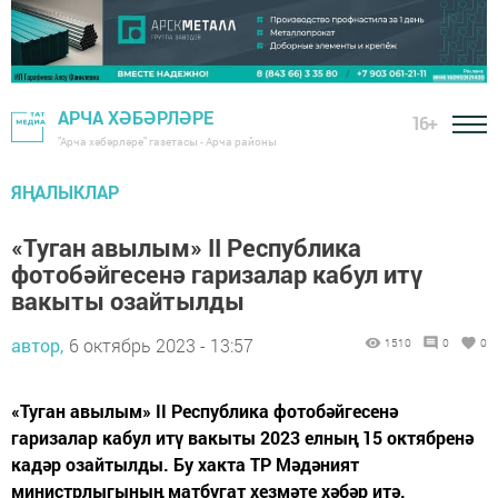
АРЧА ХӘБӘРЛӘРЕ
16+
"Арча хәбәрләре" газетасы - Арча районы
ЯҢАЛЫКЛАР
«Туган авылым» II Республика
фотобәйгесенә гаризалар кабул итү
вакыты озайтылды
автор,
6 октябрь 2023 - 13:57
1510
0
0
«Туган авылым» II Республика фотобәйгесенә
гаризалар кабул итү вакыты 2023 елның 15 октябренә
кадәр озайтылды. Бу хакта ТР Мәдәният
министрлыгының матбугат хезмәте хәбәр итә.