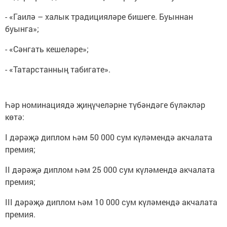
- «Гаилә – халык традицияләре бишеге. Буыннан
буынга»;
- «Сәнгать кешеләре»;
- «Татарстанның табигате».
Һәр номинациядә җиңүчеләрне түбәндәге бүләкләр
көтә:
I дәрәҗә диплом һәм 50 000 сум күләмендә акчалата
премия;
II дәрәҗә диплом һәм 25 000 сум күләмендә акчалата
премия;
III дәрәҗә диплом һәм 10 000 сум күләмендә акчалата
премия.