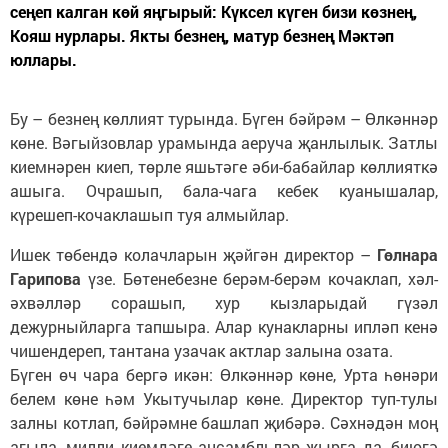
сеңеп калган көй яңгырый: Күксел күген бизи көзнең,
Кояш нурлары. Якты безнең, матур безнең Мәктәп
юллары.
Бу – безнең көллият турында. Бүген бәйрәм – Өлкәннәр
көне. Вәгыйзовлар урамында аеруча җанлылык. Затлы
киемнәрен киеп, төрле яшьтәге әби-бабайлар көллияткә
ашыга. Очрашып, бала-чага кебек куанышалар,
күрешеп-кочаклашып туя алмыйлар.
Ишек төбендә колачларын җәйгән директор –
Гөлнара
Гарипова
үзе. Бөтенебезне берәм-берәм кочаклап, хәл-
әхвәлләр сорашып, хур кызларыдай гүзәл
дежурныйларга тапшыра. Алар кунакларны ипләп кенә
чишендереп, тантана узачак актлар залына озата.
Бүген өч чара бергә икән: Өлкәннәр көне, Урта һөнәри
белем көне һәм Укытучылар көне. Директор туп-тулы
залны котлап, бәйрәмне башлап җибәрә. Сәхнәдән моң
агыла, милли киемдәге ансамбльләр җырга да, биюгә