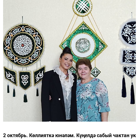
2 октябрь. Көллияткә юнәләм. Күңелдә сабый чактан ук