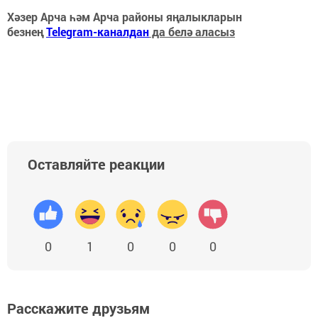
Хәзер Арча һәм Арча районы яңалыкларын
безнең
Telegram-каналдан
да белә аласыз
Оставляйте реакции
0
1
0
0
0
Расскажите друзьям