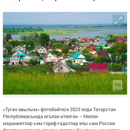
«Туган авылым» фотобәйгесе 2023 елда Татарстан
Республикасында игълан ителгән – Милли
мәдәниятләр һәм гореф-гадәтләр елы һәм Россия