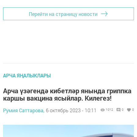
Перейти на страницу новости
АРЧА ЯҢАЛЫКЛАРЫ
Арча үзәгендә кибетләр янында гриппка
каршы вакцина ясыйлар. Килегез!
Румия Саттарова,
6 октябрь 2023 - 10:11
1012
0
0