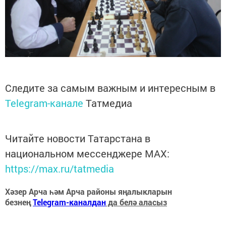
Следите за самым важным и интересным в
Telegram-канале
Татмедиа
Читайте новости Татарстана в
национальном мессенджере MАХ:
https://max.ru/tatmedia
Хәзер Арча һәм Арча районы яңалыкларын
безнең
Telegram-каналдан
да белә аласыз