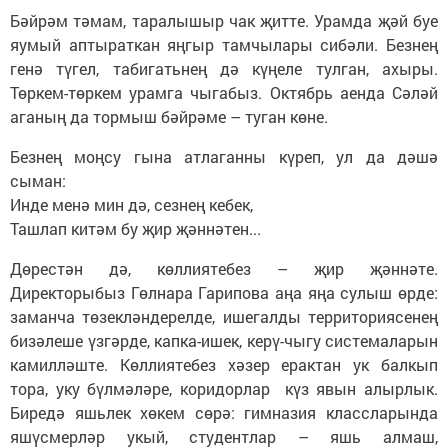
Бәйрәм тәмам, таралышыр чак җитте. Урамда җәй буе
яумый аптыраткан яңгыр тамчылары сибәли. Безнең
генә түгел, табигатьнең дә күңеле тулган, ахыры.
Төркем-төркем урамга чыгабыз. Октябрь аенда Сәләй
аганың да тормыш бәйрәме – туган көне.
Безнең моңсу гына атлаганны күреп, ул да дәшә
сыман:
Инде менә мин дә, сезнең кебек,
Ташлап китәм бу җир җәннәтен...
Дөрестән дә, көллиятебез – җир җәннәте.
Директорыбыз Гөлнара Гарипова аңа яңа сулыш өрде:
заманча төзекләндерелде, ишегалды территориясенең
бизәлеше үзгәрде, капка-ишек, керү-чыгу системаларын
камилләште. Көллиятебез хәзер ерактан ук балкып
тора, уку бүлмәләре, коридорлар күз явын алырлык.
Биредә яшьлек хөкем сөрә: гимназия классларында
яшүсмерләр укый, студентлар – яшь алмаш,