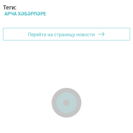
Теги:
АРЧА ХӘБӘРЛӘРЕ
Перейти на страницу новости