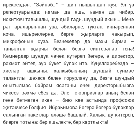
ирексездән: “Зәйнәб...“ – дип пышылдап куя. Ул үз
репертуарында: һаман да яшь, һаман да чибәр,
искиткеч тавышлы, шундый гади, шундый якын... Менә
рәт араларыннан уза, әбиләрне, туктап, иңнәреннән
коча, яшьрәкләрне, бергә җырларга чакырып,
микрофонын суза. Безнекеләр дә махы бирми –
танылган җырчы белән бергә сиптерәләр генә!
Кемнәрдер шундук чәчәк күтәреп йөгерә, ә директор,
рәхмәт әйтеп, зур букет бүләк итә. Күңелләребездә –
хисләр ташкыны: халкыбызның шундый сүнмәс
талантлы шәхесе белән горурлану да, безгә шундый
онытылмас бәйрәм ясаганы өчен директорыбызга
чиксез рәхмәтебез дә. Әле сюрпризлар аның белән
генә бетмәгән икән – бию көе астында профсоюз
җитәкчесе Гөлфия Ибраһимова йөгерә-йөгерә бүләкләр
салынган пакетлар өләшә башлый. Халык, ду китереп,
биергә тотына: бер яшьлектә, бер картлыкта!