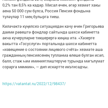
0,2% тан 8,5% ка кадәр. Мисал өчен, әгәр хезмәт хакы
аена 50 000 сум булса, Россия Пенсия фондына
түләүләр 11 мең булырга тиеш.
Киләчәктә күңелсез ситуациядән качу өчен Григорьева
даими рәвештә фондлар сайтында шәхси кабинетта
акча күчерүләрне тикшерергә киңәш итә. «Хәзерге
вакытта «Госуслуги» порталында шәхси кабинетта
«извещение о состоянии лицевого счёта» хезмәте аша
гражданның пенсиясенең тупланма өлеше булган исәп,
балл, стаж һәм иминиятләштерүче турында мәгълүмат
сорарга мөмкин», — дип искәртте икътисадчы.
https://vatantat.ru/2022/12/98437/