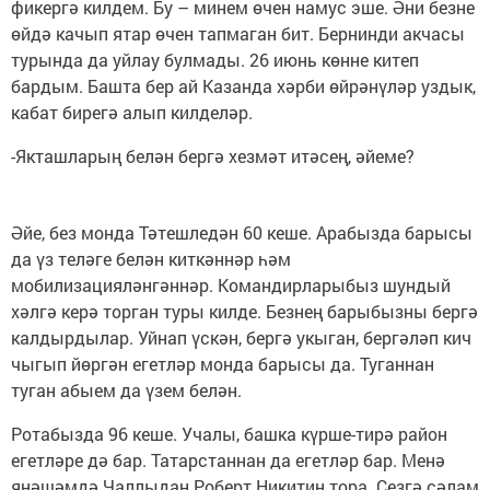
фикергә килдем. Бу – минем өчен намус эше. Әни безне
өйдә качып ятар өчен тапмаган бит. Бернинди акчасы
турында да уйлау булмады. 26 июнь көнне китеп
бардым. Башта бер ай Казанда хәрби өйрәнүләр уздык,
кабат бирегә алып килделәр.
-Якташларың белән бергә хезмәт итәсең, әйеме?
Әйе, без монда Тәтешледән 60 кеше. Арабызда барысы
да үз теләге белән киткәннәр һәм
мобилизацияләнгәннәр. Командирларыбыз шундый
хәлгә керә торган туры килде. Безнең барыбызны бергә
калдырдылар. Уйнап үскән, бергә укыган, бергәләп кич
чыгып йөргән егетләр монда барысы да. Туганнан
туган абыем да үзем белән.
Ротабызда 96 кеше. Учалы, башка күрше-тирә район
егетләре дә бар. Татарстаннан да егетләр бар. Менә
янәшәмдә Чаллыдан Роберт Никитин тора. Сезгә сәлам