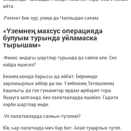
әйтә.
-Рәхмәт бик зур, үзеңә дә Чаллыдан сәлам.
«Үземнең махсус операциядә
булуым турында уйламаска
тырышам»
-Фәнис андагы шартлар турында да сөйлә әле. Сез
кайда яшисез?
Безнең монда барысы да әйбәт. Бернинди
зарланырлык әйбер дә юк. Үзебезнең Тәтешленең
башлыгы да гел гуманитар ярдәм җибәреп тора.
Яшәүгә килгәндә, без палаткаларда яшибез. Гадәти
хәрби шартлар инде.
-Ул палаткаларда салкын түгелме?
Юк, һәр палаткада мич бар бит. Алай туңарлык түгел.