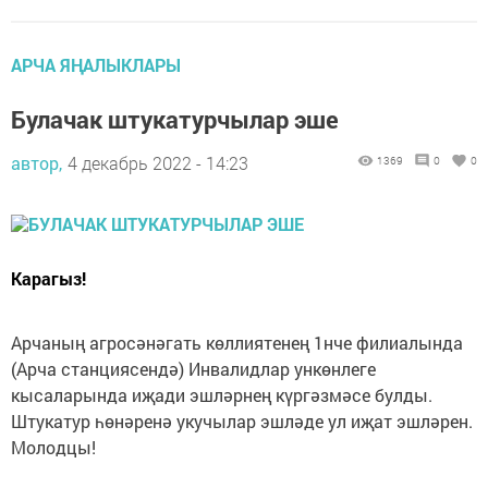
АРЧА ЯҢАЛЫКЛАРЫ
Булачак штукатурчылар эше
автор,
4 декабрь 2022 - 14:23
1369
0
0
Карагыз!
Арчаның агросәнәгать көллиятенең 1нче филиалында
(Арча станциясендә) Инвалидлар ункөнлеге
кысаларында иҗади эшләрнең күргәзмәсе булды.
Штукатур һөнәренә укучылар эшләде ул иҗат эшләрен.
Молодцы!