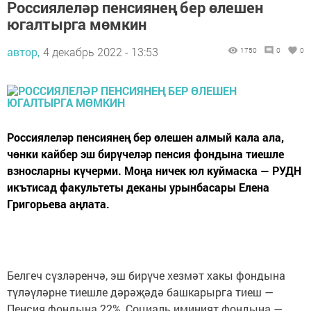
Россиялеләр пенсиянең бер өлешен
югалтырга мөмкин
автор,
4 декабрь 2022 - 13:53
1750
0
0
Россиялеләр пенсиянең бер өлешен алмый кала ала,
чөнки кайбер эш бирүчеләр пенсия фондына тиешле
взносларны күчерми. Моңа ничек юл куймаска — РУДН
икътисад факультеты деканы урынбасары Елена
Григорьева аңлата.
Белгеч сүзләренчә, эш бирүче хезмәт хакы фондына
түләүләрне тиешле дәрәҗәдә башкарырга тиеш —
Пенсия фондына 22%, Социаль иминият фондына —