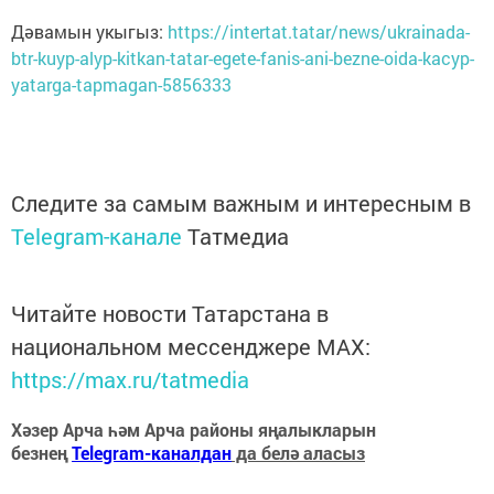
Дәвамын укыгыз:
https://intertat.tatar/news/ukrainada-
btr-kuyp-alyp-kitkan-tatar-egete-fanis-ani-bezne-oida-kacyp-
yatarga-tapmagan-5856333
Следите за самым важным и интересным в
Telegram-канале
Татмедиа
Читайте новости Татарстана в
национальном мессенджере MАХ:
https://max.ru/tatmedia
Хәзер Арча һәм Арча районы яңалыкларын
безнең
Telegram-каналдан
да белә аласыз