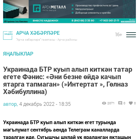
АРЧА ХӘБӘРЛӘРЕ
16+
"Арча хәбәрләре" газетасы - Арча районы
ЯҢАЛЫКЛАР
Украинада БТР куып алып киткән татар
егете Фәнис: «Әни безне өйдә качып
ятарга тапмаган» (»Интертат », Гөлназ
Хәбибуллина)
автор,
4 декабрь 2022 - 18:35
2071
0
0
Украинада БТР куып алып киткән егет турында
мәгълүмат сентябрь аенда Телеграм каналларда
таралган иде. Сугышчы шулай ук яраланган якташын