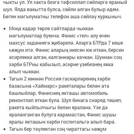
чыкты ул. Ул хакта безгә тәфсилләп сөйләргә ярамый
шул. Ялда вакытта булса, сөйли алган булыр идем.
Бөтен мәгълүматны телефон аша сөйләү куркыныч.
Моңа кадәр төрле сайтларда чыккан
мәгълүматлар буенча. Фәнис «тел» алу өчен
махсус заданиегә җибәрелә. Аларга БТРда 7 кеше
һөҗүм итә. Фәнис аларың икесен юк иткән, берсен
әсирлеккә алган, калганнары качкан. Шуннан соң
хәрби БТРны кабызып, әсирне үзебезнең якка
алып чыккан.
Тагын 2 көннән Россия гаскәрләренең хәрби
базасына «Хаймарс» ракеталары белән ата
башлыйлар. Фәниснең якташы автомобиль
ремонтлап яткан була. Шул бинага снаряд төшеп,
ракета кыйпылчыгы белән яралана. Үзе дә
яраланганган булуга карамастан, Фәнис шушы
яралы якташын хәрби госпитальгә алып бара.
Тагын бер тәүлектән соң чираттагы һөҗүм