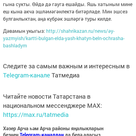
гына сукты. Өйдә дә гауга ешайды. Яшь хатыным мине
еш кына акча эшләмәгәнлектә битәрләде. Мин эшсез
булганлыктан, аңа күбрәк эшләргә туры килде.
Дәвамын укыгыз:
http://shahrikazan.ru/news/әy-
yazmyish/kartti-bulgan-elda-yash-khatyn-beln-ochrasha-
bashladym
Следите за самым важным и интересным в
Telegram-канале
Татмедиа
Читайте новости Татарстана в
национальном мессенджере MАХ:
https://max.ru/tatmedia
Хәзер Арча һәм Арча районы яңалыкларын
безнең
Telegram-каналдан
да белә аласыз