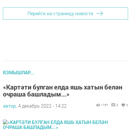
Перейти на страницу новости
ЯЗМЫШЛАР...
«Картәти булган елда яшь хатын белән
очраша башладым...»
автор,
4 декабрь 2022 - 14:22
1757
0
0