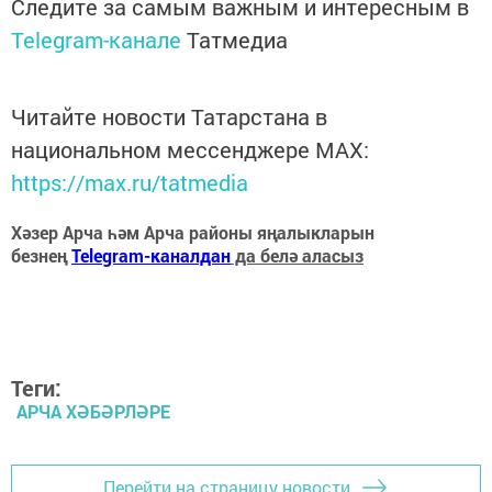
Следите за самым важным и интересным в
Telegram-канале
Татмедиа
Читайте новости Татарстана в
национальном мессенджере MАХ:
https://max.ru/tatmedia
Хәзер Арча һәм Арча районы яңалыкларын
безнең
Telegram-каналдан
да белә аласыз
Теги:
АРЧА ХӘБӘРЛӘРЕ
Перейти на страницу новости