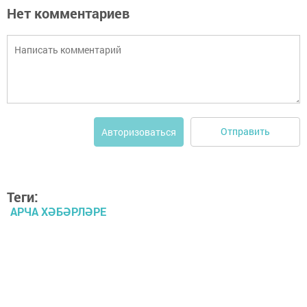
Нет комментариев
Отправить
Авторизоваться
Теги:
АРЧА ХӘБӘРЛӘРЕ