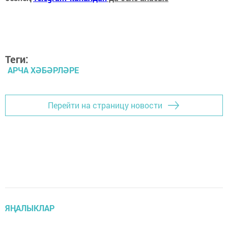
Теги:
АРЧА ХӘБӘРЛӘРЕ
Перейти на страницу новости
ЯҢАЛЫКЛАР