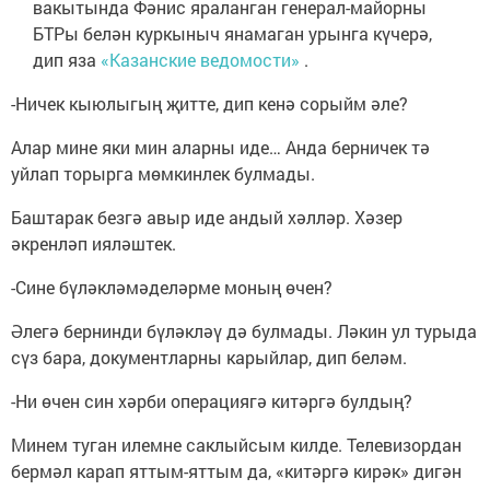
вакытында Фәнис яраланган генерал-майорны
БТРы белән куркыныч янамаган урынга күчерә,
дип яза
«Казанские ведомости»
.
-Ничек кыюлыгың җитте, дип кенә сорыйм әле?
Алар мине яки мин аларны иде… Анда берничек тә
уйлап торырга мөмкинлек булмады.
Баштарак безгә авыр иде андый хәлләр. Хәзер
әкренләп ияләштек.
-Сине бүләкләмәделәрме моның өчен?
Әлегә бернинди бүләкләү дә булмады. Ләкин ул турыда
сүз бара, документларны карыйлар, дип беләм.
-Ни өчен син хәрби операциягә китәргә булдың?
Минем туган илемне саклыйсым килде. Телевизордан
бермәл карап яттым-яттым да, «китәргә кирәк» дигән