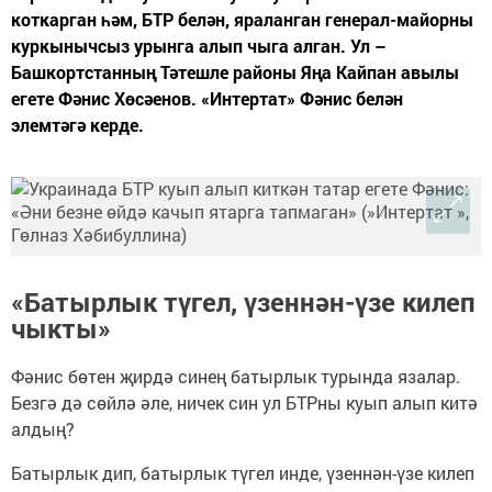
коткарган һәм, БТР белән, яраланган генерал-майорны
куркынычсыз урынга алып чыга алган. Ул –
Башкортстанның Тәтешле районы Яңа Кайпан авылы
егете Фәнис Хөсәенов. «Интертат» Фәнис белән
элемтәгә керде.
«Батырлык түгел, үзеннән-үзе килеп
чыкты»
Фәнис бөтен җирдә синең батырлык турында язалар.
Безгә дә сөйлә әле, ничек син ул БТРны куып алып китә
алдың?
Батырлык дип, батырлык түгел инде, үзеннән-үзе килеп