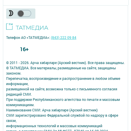
Телефон АО «ТАТМЕДИА»:
(843) 222 09 84
16+
© 2011 - 2026. Арча хәбәрләре (Арский вестник). Все права защищены.
© ТАТМЕДИА. Все материалы, размещенные на сайте, защищены
законом.
Перепечатка, воспроизведение и распространение в любом объеме
информации,
размещенной на сайте, возможна только с письменного согласия
редакций СМИ.
При поддержке Республиканского агентства по печати и массовым
коммуникациям.
Наименование СМИ: Арча хәбәрләре (Арский вестник)
СМИ зарегистрировано Федеральной службой по надзору в сфере
связи,
информационных технологий и массовых коммуникаций
запись о регистрации СМИ Эл № ФС77–87940 от 16.08.2024