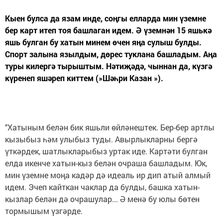
Кыен булса да язам инде, соңгы елларда мин үземне
бер карт итеп тоя башлаган идем. Ә үземнән 15 яшькә
яшь булган бу хатын минем өчен яңа сулыш булды.
Спорт залына язылдым, дөрес туклана башладым. Аңа
туры килергә тырыштым. Нәтиҗәдә, чыннан да, күзгә
күренеп яшәреп киттем (»Шәһри Казан »).
"Хатыным белән бик яшьли өйләнештек. Бер-бер артлы
кызыбыз һәм улыбыз туды. Авырлыкларны бергә
үткәрдек, шатлыкларыбыз уртак иде. Картәти булган
елда икенче хатын-кыз белән очраша башладым. Юк,
мин үземне моңа кадәр дә идеаль ир дип атый алмый
идем. Эчеп кайткан чаклар да булды, башка хатын-
кызлар белән дә очрашулар... Ә менә бу юлы бөтен
тормышым үзгәрде.