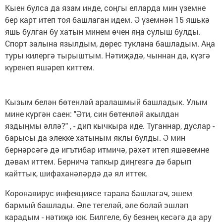
Кыен булса да язам инде, соңгы елларда мин үземне
бер карт итеп тоя башлаган идем. Ә үземнән 15 яшькә
яшь булган бу хатын минем өчен яңа сулыш булды.
Спорт залына язылдым, дөрес туклана башладым. Аңа
туры килергә тырыштым. Нәтиҗәдә, чыннан да, күзгә
күренеп яшәреп киттем.
Кызым белән бөтенләй аралашмый башладык. Улым
мине күргән саен: "Әти, син бөтенләй акылдан
яздыңмы әллә?" , - дип кычкыра иде. Туганнар, дуслар -
барысы да элекке хатыным яклы булды. Ә мин
бернәрсәгә дә игътибар итмичә, рәхәт итеп яшәвемне
дәвам иттем. Берничә тапкыр диңгезгә дә барып
кайттык, шифаханәләрдә дә ял иттек.
Коронавирус инфекциясе тарала башлагач, эшем
бармый башлады. Әле тегеләй, әле болай эшләп
карадым - нәтиҗә юк. Билгеле, бу безнең кесәгә дә ару