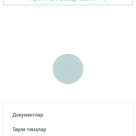
Документлар
Төрле темалар