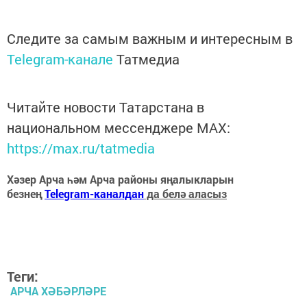
Следите за самым важным и интересным в
Telegram-канале
Татмедиа
Читайте новости Татарстана в
национальном мессенджере MАХ:
https://max.ru/tatmedia
Хәзер Арча һәм Арча районы яңалыкларын
безнең
Telegram-каналдан
да белә аласыз
Теги:
АРЧА ХӘБӘРЛӘРЕ