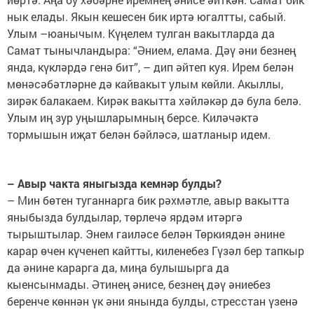
нык елады. Якын кешесен бик иртә югалтты, сабый.
Улым –юанычым. Күңелем тулган вакытларда да
Самат тынычландыра: “Әнием, елама. Дәү әни безнең
янда, күкләрдә генә бит”, – дип әйтеп куя. Ирем белән
мөнәсәбәтләрне дә кайвакыт улым көйли. Акыллы,
зирәк балакаем. Кирәк вакытта хәйләкәр дә була белә.
Улым иң зур уңышларымның берсе. Киләчәктә
тормышын иҗат белән бәйләсә, шатланыр идем.
– Авыр чакта яныгызда кемнәр булды?
– Мин бөтен туганнарга бик рәхмәтле, авыр вакытта
яныбызда булдылар, төрлечә ярдәм итәргә
тырыштылар. Энем гаиләсе белән Төркиядән әнине
карар өчен күченеп кайтты, киленебез Гүзәл бер тапкыр
да әнине карарга да, миңа булышырга да
кыенсынмады. Әтинең әнисе, безнең дәү әниебез
беренче көннән үк әни янында булды, стресстан үзенә