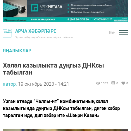
АРЧА ХӘБӘРЛӘРЕ
16+
"Арча хәбәрләре" газетасы - Арча районы
ЯҢАЛЫКЛАР
Хәләл казылыкта дуңгыз ДНКсы
табылган
автор,
19 октябрь 2023 - 14:21
1332
0
0
Узган атнада “Чаллы-ит” комбинатының хәләл
казылыгында дуңгыз ДНКсы табылган, дигән хәбәр
таралган иде, дип хәбәр итә «Шәһри Казан»