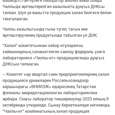
Башкортстан бүлеге лаборатор анализ вакытында
Чаллыда җитештерелгән казылыкта дуңгыз ДНКсы
тапкан. Шул ук вакытта продукция хәләл билгесе белән
тамгаланган.
Чаллы казылыгында гына түгел, тагын ике
җитештерүченең продуктында табылган ул ДНК.
“Хәләл” комитетыннан хәбәр итүләренчә,
хайваннарның сәламәтлеген саклау федераль үзәге
лабораториясе «Чаллы-ит» продукциясендә дуңгыз
ДНКсын тапмаган.
– Комитет һәр квартал саен предприятиеләрнең хәләл
продукциясе үрнәкләрен Россельхознадзор
каршындагы «ВНИИЗЖ» идарәсенең Татарстан
филиалы аккредитацияләнгән лабораториясенә
җибәрә. Соңгы лаборатор тикшеренүләр 2023 елның 9
октябрендә үткәрелде. Сынау беркетмәләре нигезендә,
“Чаллы-ит” комбинатының хәләл продукция