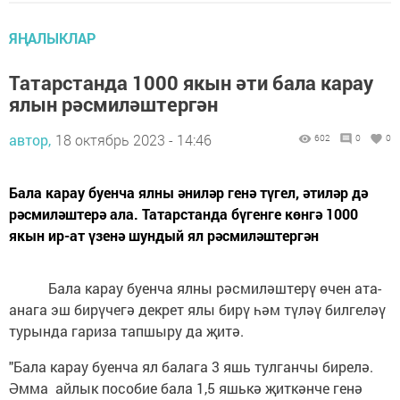
ЯҢАЛЫКЛАР
Татарстанда 1000 якын әти бала карау
ялын рәсмиләштергән
автор,
18 октябрь 2023 - 14:46
602
0
0
Бала карау буенча ялны әниләр генә түгел, әтиләр дә
рәсмиләштерә ала. Татарстанда бүгенге көнгә 1000
якын ир-ат үзенә шундый ял рәсмиләштергән
Бала карау буенча ялны рәсмиләштерү өчен ата-
анага эш бирүчегә декрет ялы бирү һәм түләү билгеләү
турында гариза тапшыру да җитә.
"Бала карау буенча ял балага 3 яшь тулганчы бирелә.
Әмма айлык пособие бала 1,5 яшькә җиткәнче генә