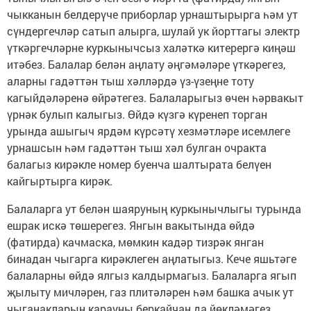
чыкканын белдерүче приборлар урнаштырырга һәм ут
сүндергечләр сатып алырга, шулай ук йорттагы электр
үткәргечләрне куркынычсыз халәткә китерергә киңәш
итәбез. Балалар белән аңлату әңгәмәләре үткәрегез,
аларны гадәттән тыш хәлләрдә үз-үзеңне тоту
кагыйдәләренә өйрәтегез. Балаларыгыз өчен һәрвакыт
үрнәк булып калыгыз. Өйдә күзгә күренеп торган
урында ашыгыч ярдәм күрсәтү хезмәтләре исемлеге
урнашсын һәм гадәттән тыш хәл булган очракта
балагыз кирәкле номер буенча шалтырата белүен
кайгыртырга кирәк.
Балаларга ут белән шаяруның куркынычлыгы турында
ешрак искә төшерегез. Янгын вакытында өйдә
(фатирда) качмаска, мөмкин кадәр тизрәк янган
бинадан чыгарга кирәклеген аңлатыгыз. Кече яшьтәге
балаларны өйдә ялгыз калдырмагыз. Балаларга ягып
җылыту мичләрен, газ плитәләрен һәм башка ачык ут
чыганакларын карауны беркайчан да йөкләмәгез.