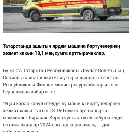
Татарстанда ашыгыч ярдәм машина йөртүчеләрнең
хезмәт хакын 18,1 мең сумга арттырачаклар.
Бу хакта Татарстан Республикасы Дәүләт Советының
Социаль сәясәт комитеты утырышында Татарстан
Республикасы Финанс министры урынбасары Гела
Герасимова хәбәр итте.
"Уңай карар кабул ителде, бу машина йөртүчеләрнең
хезмәт хакын тагын 18 150 сумга арттырырга
мөмкинлек бирәчәк. Карар күптән түгел кабул ителде,
өстәмә акчалар 2024 елга да каралачак», — дип
сөйләде спикер.