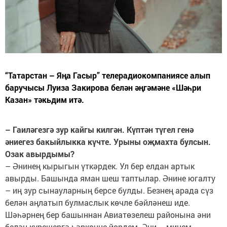
“Татарстан – Яңа Гасыр” телерадиокомпаниясе алып
баручысы Луиза Закирова белән әңгәмәне «Шәһри
Казан» тәкьдим итә.
– Гаиләгезгә зур кайгы килгән. Күптән түгел генә
әниегез бакыйлыкка күчте. Урыны оҗмахта булсын.
Озак авырдымы?
– Әнинең кырыгын үткәрдек. Ул бер елдан артык
авырды. Башында яман шеш таптылар. Әнине югалту
– иң зур сынауларның берсе булды. Безнең арада сүз
белән аңлатып булмаслык көчле бәйләнеш иде.
Шәһәрнең бер башыннан Авиатөзелеш районына әни
белән күрешергә һәркөнне йөрдем. Әни – минем