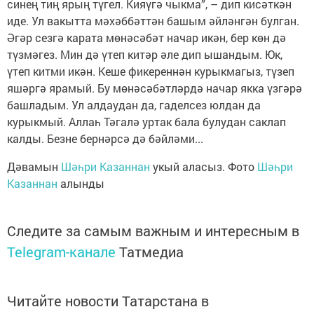
синең тиң ярың түгел. Кияүгә чыкма”, – дип кисәткән
иде. Ул вакытта мәхәббәттән башым әйләнгән булган.
Әгәр сезгә карата мөнәсәбәт начар икән, бер көн дә
түзмәгез. Мин дә үтеп китәр әле дип ышандым. Юк,
үтеп китми икән. Кеше фикереннән курыкмагыз, түзеп
яшәргә ярамый. Бу мөнәсәбәтләрдә начар якка үзгәрә
башладым. Ул алдаудан да, гаделсез юлдан да
курыкмый. Аллаһ Тәгалә уртак бала булудан саклап
калды. Безне бернәрсә дә бәйләми...
Дәвамын
Шәһри Казаннан
укый аласыз. Фото
Шәһри
Казаннан
алынды
Следите за самым важным и интересным в
Telegram-канале
Татмедиа
Читайте новости Татарстана в