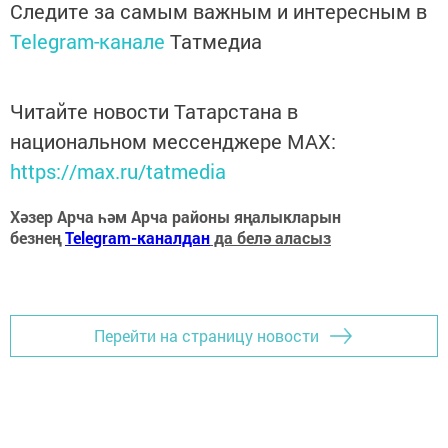
Следите за самым важным и интересным в
Telegram-канале
Татмедиа
Читайте новости Татарстана в
национальном мессенджере MАХ:
https://max.ru/tatmedia
Хәзер Арча һәм Арча районы яңалыкларын
безнең
Telegram-каналдан
да белә аласыз
Перейти на страницу новости