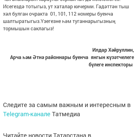
Исегездә тотыгыз, ут хаталар кичерми. Гадәттән тыш
хәл булган очракта 01, 101, 112 номеры буенча
шалтыратыгыз.Үзегезне һәм туганнарыгызның
тормышын саклагыз!
Илдар Хәйруллин,
Арча һәм Әтнә районнары буенча янгын күзәтчелеге
бүлеге инспекторы
Следите за самым важным и интересным в
Telegram-канале
Татмедиа
Читайте новости Татарстана в