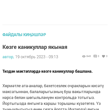
ФАЙДАЛЫ КИҢӘШЛӘР
Көзге каникуллар якыная
автор,
19 октябрь 2023 - 09:13
846
0
0
Тиздән мәктәпләрдә көзге каникуллар башлана.
Хөрмәтле ата-аналар, бәхетсезлек очракларын кисәтү
максатыннан, балаларыгызның буш вакытларында
нәрсә белән шөгыльләнүен контрольдә тотыгыз.
Йортыгызда янгынга каршы торышны күзәтегез. Үз
тынычлыгыгыз өчен сезгә йортта (фатирда) янгын