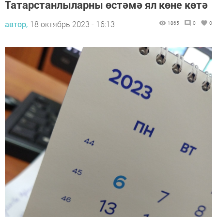
Татарстанлыларны өстәмә ял көне көтә
автор,
18 октябрь 2023 - 16:13
1865
0
0