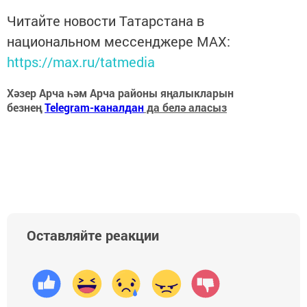
Читайте новости Татарстана в
национальном мессенджере MАХ:
https://max.ru/tatmedia
Хәзер Арча һәм Арча районы яңалыкларын
безнең
Telegram-каналдан
да белә аласыз
Оставляйте реакции