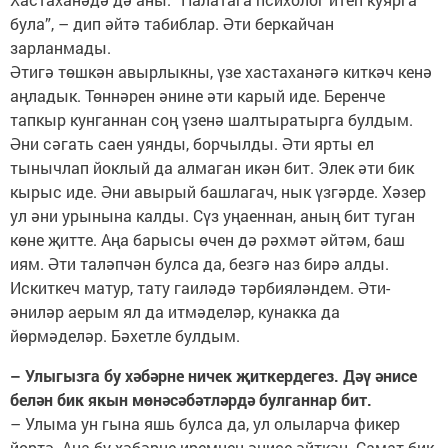
була”, – дип әйтә табиблар. Әти беркайчан
зарланмады.
Әтигә төшкән авырлыкны, үзе хастаханәгә киткәч кенә
аңладык. Төннәрен әнине әти карый иде. Беренче
тапкыр кунганнан соң үзенә шалтыратырга булдым.
Әни сәгать саен уянды, борчылды. Әти ярты ел
тынычлап йоклый да алмаган икән бит. Элек әти бик
кырыс иде. Әни авырый башлагач, нык үзгәрде. Хәзер
ул әни урынына калды. Сүз уңаеннан, аның бит туган
көне җитте. Аңа барысы өчен дә рәхмәт әйтәм, баш
иям. Әти таләпчән булса да, безгә наз бирә алды.
Искиткеч матур, тату гаиләдә тәрбияләндем. Әти-
әниләр аерым ял да итмәделәр, кунакка да
йөрмәделәр. Бәхетле булдым.
– Улыгызга бу хәбәрне ничек җиткердегез. Дәү әнисе
белән бик якын мөнәсәбәтләрдә булганнар бит.
– Улыма ун гына яшь булса да, ул олыларча фикер
йөртә. Аңа бу хәбәрне иремнең әнисе әйткән. Самат бик