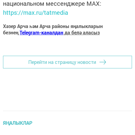
национальном мессенджере MАХ:
https://max.ru/tatmedia
Хәзер Арча һәм Арча районы яңалыкларын
безнең
Telegram-каналдан
да белә аласыз
Перейти на страницу новости
ЯҢАЛЫКЛАР