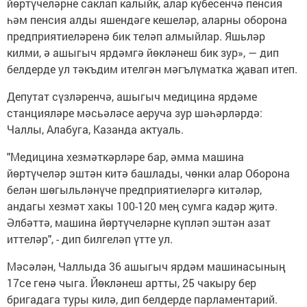
йөртүчеләрне саклап калыйк, алар күбесенчә пенсия
һәм пенсия алды яшендәге кешеләр, аларны оборона
предприятиеләренә бик теләп алмыйлар. Яшьләр
килми, ә ашыгыч ярдәмгә йөкләнеш бик зур», — дип
белдерде ул тәкъдим ителгән мәгълүматка җавап итеп.
Депутат сүзләренчә, ашыгыч медицина ярдәме
станцияләре мәсьәләсе аеруча зур шәһәрләрдә:
Чаллы, Алабуга, Казанда актуаль.
"Медицина хезмәткәрләре бар, әмма машина
йөртүчеләр эштән китә башлады, чөнки алар Оборона
белән шөгыльләнүче предприятиеләргә китәләр,
андагы хезмәт хакы 100-120 мең сумга кадәр җитә.
Әлбәттә, машина йөртүчеләрне күпләп эштән азат
иттеләр", - дип билгеләп үтте ул.
Мәсәлән, Чаллыда 36 ашыгыч ярдәм машинасының
17се генә чыга. Йөкләнеш артты, 25 чакыру бер
бригадага туры килә, дип белдерде парламентарий.