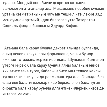
түләнә. Мондый пособиене декретка киткәнче
эшләмәгән ата-аналар ала. Максималь пособие күләме
уртача хезмәт хакының 40% ын тәшкил итә, ләкин 33,2
мең сумнан артмый, - дип билгеләп үтте Татарстан
Социаль фонды башлыгы Эдуард Вафин.
Ата-ана бала карау буенча декрет ялында булганда,
аның пенсия хокуклары формалаша, чөнки бу чор
иминият стажына кертеп исәпләнә. Шунысын билгеләп
үтәргә кирәк, бала карау буенча ялны баланың әнисе
яки әтисе генә түгел, бабасы, әбисе һәм теләсә кайсы
туганы яки опекуны да рәсмиләштерә ала. Гаиләдә бер
елда ике бала, игезәкләр яисә берьюлы өч бала туган
очракта бала карау буенча ялга әти-әниләрнең икесе дә
китәргә мөмкин.