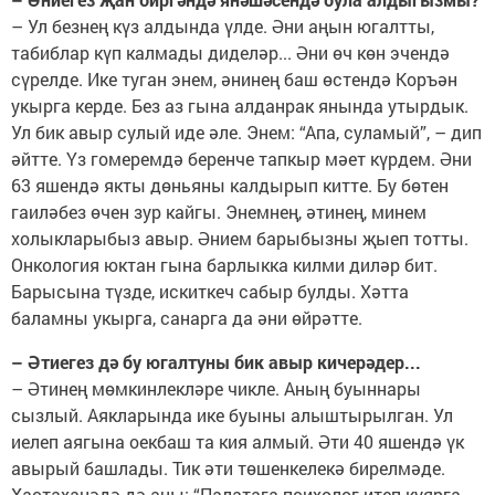
– Ул безнең күз алдында үлде. Әни аңын югалтты,
табиблар күп калмады диделәр... Әни өч көн эчендә
сүрелде. Ике туган энем, әнинең баш өстендә Коръән
укырга керде. Без аз гына алданрак янында утырдык.
Ул бик авыр сулый иде әле. Энем: “Апа, суламый”, – дип
әйтте. Үз гомеремдә беренче тапкыр мәет күрдем. Әни
63 яшендә якты дөньяны калдырып китте. Бу бөтен
гаиләбез өчен зур кайгы. Энемнең, әтинең, минем
холыкларыбыз авыр. Әнием барыбызны җыеп тотты.
Онкология юктан гына барлыкка килми диләр бит.
Барысына түзде, искиткеч сабыр булды. Хәтта
баламны укырга, санарга да әни өйрәтте.
– Әтиегез дә бу югалтуны бик авыр кичерәдер...
– Әтинең мөмкинлекләре чикле. Аның буыннары
сызлый. Аякларында ике буыны алыштырылган. Ул
иелеп аягына оекбаш та кия алмый. Әти 40 яшендә үк
авырый башлады. Тик әти төшенкелекә бирелмәде.
Хастаханәдә дә аны: “Палатага психолог итеп куярга