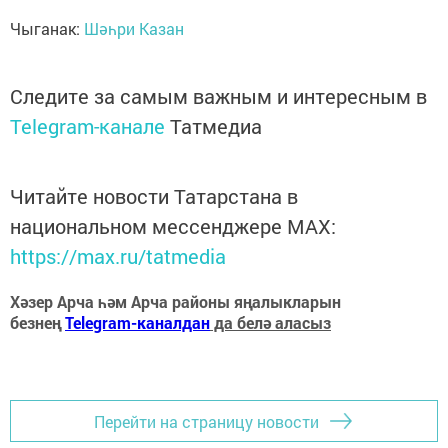
Чыганак:
Шәһри Казан
Следите за самым важным и интересным в
Telegram-канале
Татмедиа
Читайте новости Татарстана в
национальном мессенджере MАХ:
https://max.ru/tatmedia
Хәзер Арча һәм Арча районы яңалыкларын
безнең
Telegram-каналдан
да белә аласыз
Перейти на страницу новости