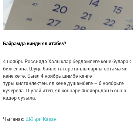
Бәйрәмдә нинди ял итәбез?
4 ноябрь Россиядә Халыклар бердәмлеге көне буларак
билгеләнә. Шуңа бәйле татарстанлыларны өстәмә ял
көне көтә. Быел 4 ноябрь шимбә көнгә
туры килгәнлектән, ял көне дүшәмбегә – 6 ноябрьгә
күчерелә. Шулай итеп, ял көннәре 4ноябрьдән 6-сына
кадәр сузыла.
Чыганак:
ШӘһри Казан