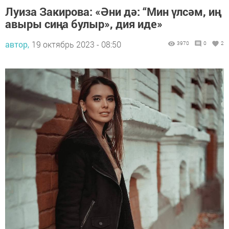
Луиза Закирова: «Әни дә: “Мин үлсәм, иң
авыры сиңа булыр», дия иде»
автор,
19 октябрь 2023 - 08:50
3970
0
2