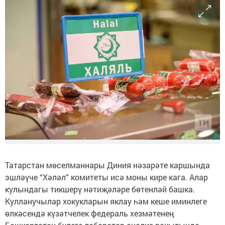
Татарстан мөселманнары Диния нәзарәте каршында
эшләүче “Хәләл” комитеты исә моны кире кага. Алар
кулындагы тикшерү нәтиҗәләре бөтенләй башка.
Кулланучылар хокукларын яклау һәм кеше иминлеге
өлкәсендә күзәтчелек федераль хезмәтенең