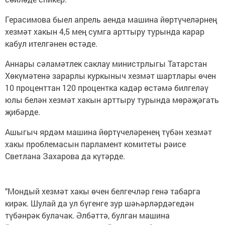
Герасимова быел апрель аенда машина йөртүчеләрнең
хезмәт хакын 4,5 мең сумга арттыру турында карар
кабул ителгәнен өстәде.
Аннары сәламәтлек саклау министрлыгы Татарстан
Хөкүмәтенә зарарлы куркыныч хезмәт шартлары өчен
10 проценттан 120 процентка кадәр өстәмә билгеләү
юлы белән хезмәт хакын арттыру турында мөрәҗәгать
җибәрде.
Ашыгыч ярдәм машина йөртүчеләренең түбән хезмәт
хакы проблемасын парламент комитеты рәисе
Светлана Захарова да күтәрде.
"Мондый хезмәт хакы өчен белгечләр генә табарга
кирәк. Шулай да ул бүгенге зур шәһәрләрдәгедән
түбәнрәк булачак. Әлбәттә, булган машина