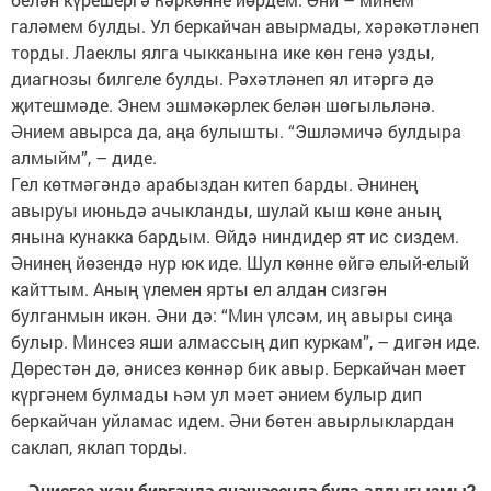
галәмем булды. Ул беркайчан авырмады, хәрәкәтләнеп
торды. Лаеклы ялга чыкканына ике көн генә узды,
диагнозы билгеле булды. Рәхәтләнеп ял итәргә дә
җитешмәде. Энем эшмәкәрлек белән шөгыльләнә.
Әнием авырса да, аңа булышты. “Эшләмичә булдыра
алмыйм”, – диде.
Гел көтмәгәндә арабыздан китеп барды. Әнинең
авыруы июньдә ачыкланды, шулай кыш көне аның
янына кунакка бардым. Өйдә ниндидер ят ис сиздем.
Әнинең йөзендә нур юк иде. Шул көнне өйгә елый-елый
кайттым. Аның үлемен ярты ел алдан сизгән
булганмын икән. Әни дә: “Мин үлсәм, иң авыры сиңа
булыр. Минсез яши алмассың дип куркам”, – дигән иде.
Дөрестән дә, әнисез көннәр бик авыр. Беркайчан мәет
күргәнем булмады һәм ул мәет әнием булыр дип
беркайчан уйламас идем. Әни бөтен авырлыклардан
саклап, яклап торды.
– Әниегез җан биргәндә янәшәсендә була алдыгызмы?