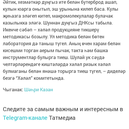
Әйтик, хезмәткәр дуңгыз ите белән бутерброд ашап,
кулын юарга онытып, эш урынына килеп баса. Кулы
җиһазга эләгеп китеп, макромолекулалар булачак
казылыкка эләгә. Шуннан дуңгыз ДНКсы табыла.
Икенче сәбәп – хәләл продукцияне тикшерү
методикасы бозылу. Ул методика белән бөтен
лаборатория дә таныш түгел. Аның өчен харам белән
кисешми торган аерым пычак, такта һәм башка
инструментлар булырга тиеш. Шулай ук сәүдә
челтәрләрендәге киштәләрдә хәләл ризык хәләл
булмаганы белән янәшә торырга тиеш түгел, – диделәр
безгә “Хәләл” комитетында.
Чыганак:
Шәһри Казан
Следите за самым важным и интересным в
Telegram-канале
Татмедиа