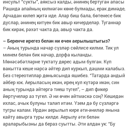
инсульт “сукты”, аяксыз калды, әнинең бертуган апасы
Рәшидә апайның килмәгән көне булмады, ерак димәде,
Арчадан килеп җитә иде. Алар биш бала, бөтенесе бик
дуслар, әнинең китүен бик авыр кичерделәр. Туганнар
бик кирәк, рәхәт чакта да, авыр чакта да.
– Беренче ирегез белән ни өчен аерылыштыгыз?
– Аның турында начар сүзләр сөйлисе килми. Тик ул
минем белән бик начар, дорфа кыланды.
Мөнәсәбәтләрне туктату дөрес адым булган. Күп
вакытта кеше нәрсә әйтер дип куркып, дәшми калабыз.
Без стереотиплар дөньясында яшибез. “Татарда андый
әйбер юк. Аерыласың икән, ирең кул күтәрә икән, син
аның турында әйтергә тиеш түгел”, – дип фикер
йөртүчеләр аз түгел. Ә ни өчен әйтмәскә соң? Кешедән
ихлас, ачык булуны таләп итәм. Үзем дә бу сүзләргә
тугры калам. Ирдән аерылып кире әти-әниләр янына
кайту авырга туры килде. Аерылу әти белән
араларыбызны да бераз суытты. Әти алдан ук: “Бу