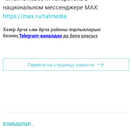
национальном мессенджере MАХ:
https://max.ru/tatmedia
Хәзер Арча һәм Арча районы яңалыкларын
безнең
Telegram-каналдан
да белә аласыз
Перейти на страницу новости
ЯЗМЫШЛАР...