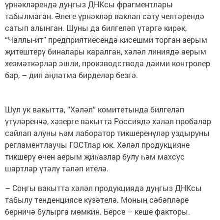
үрнәкләрендә дуңгыз ДНКсы фрагментлары
табылмаган. Әлеге үрнәкләр ваклап сату челтәрендә
сатып алынган. Шуны да билгеләп үтәргә кирәк,
“Чаллы-ит” предприятиесендә кисешми торган аерым
җитештерү биналары каралган, хәләл линиядә аерым
хезмәткәрләр эшли, производствода даими контролер
бар, – дип аңлатма бирделәр безгә.
Шул ук вакытта, “Хәләл” комитетында билгеләп
үтүләренчә, хәзерге вакытта Россиядә хәләл пробалар
сайлап алуны һәм лаборатор тикшеренүләр уздыруны
регламентлаучы ГОСТлар юк. Хәләл продукцияне
тикшерү өчен аерым җиһазлар булу һәм махсус
шартлар үтәлү таләп ителә.
– Соңгы вакытта хәләл продукциядә дуңгыз ДНКсы
табылу тенденциясе күзәтелә. Моның сәбәпләре
берничә булырга мөмкин. Берсе – кеше факторы.