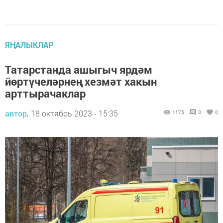
ЯҢАЛЫКЛАР
Татарстанда ашыгыч ярдәм
йөртүчеләрнең хезмәт хакын
арттырачаклар
автор,
18 октябрь 2023 - 15:35
1175
0
0