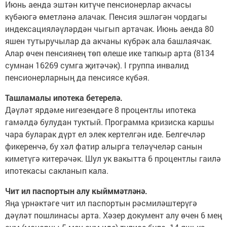
Июнь аенда эштән китүче пенсионерлар акчасы
күбәюгә өметләнә алачак. Пенсия эшләгән чордагы
индексацияләүләрдән чыгып артачак. Июнь аенда 80
яшен тутыручылар да акчаны күбрәк ала башлаячак.
Алар өчен пенсиянең төп өлеше ике тапкыр арта (8134
сумнан 16269 сумга җитәчәк). I группа инвалид
пенсионерларның да пенсиясе күбәя.
Ташламалы ипотека бетерелә.
Дәүләт ярдәме нигезендәге 8 процентлы ипотека
гамәлдә булудан туктый. Программа кризиска каршы
чара буларак дүрт ел элек кертелгән иде. Белгечләр
фикеренчә, бу хәл фатир алырга теләүчеләр санын
киметүгә китерәчәк. Шул ук вакытта 6 процентлы гаилә
ипотекасы сакланып кала.
Чит ил паспортын алу кыйммәтләнә.
Яңа үрнәктәге чит ил паспортын рәсмиләштерүгә
дәүләт пошлинасы арта. Хәзер документ алу өчен 6 мең