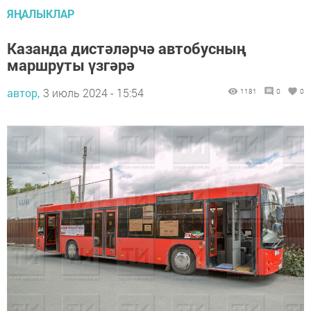
ЯҢАЛЫКЛАР
Казанда дистәләрчә автобусның
маршруты үзгәрә
автор,
3 июль 2024 - 15:54
1181
0
0