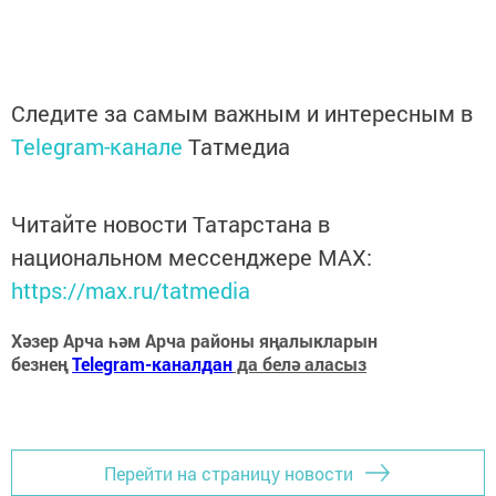
Следите за самым важным и интересным в
Telegram-канале
Татмедиа
Читайте новости Татарстана в
национальном мессенджере MАХ:
https://max.ru/tatmedia
Хәзер Арча һәм Арча районы яңалыкларын
безнең
Telegram-каналдан
да белә аласыз
Перейти на страницу новости