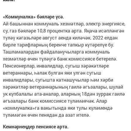
«Коммуналка» бәяләре үсә.
Ай башыннан коммуналь хезмәтләр, электр энергиясе,
су, газ бәяләре 10,8 процентка арта. Яңача исәпләнгән
түләү кәгазьләре август аенда киләчәк. 2022 елдан
бирле тарифларның беренче тапкыр күтәрелүе бу.
Ташламалардан файдаланучыларга коммуналь
хезмәтләр өчен түләүгә банк комиссиясе бетерелә.
Пенсионерлар, инвалидлар, сугыш хәрәкәтләре
ветераннары, һәлак булган яки үлгән сугыш
инвалидлары, сугышта катнашучылар һәм хәрби
хәрәкәтләр ветераннарының гаилә әгъзалары, шулай
ук күпбалалы ата-аналар, аларның 18дән зуррак гаилә
әгъзалары банк комиссиясе түләмәячәк. Алар
«коммуналка»га вакытында яки тулы күләмендә
түләмәгән өчен пенядан да азат ителә.
Кемнәрнеңдер пенсиясе арта.