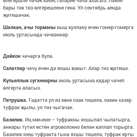
өлегершле чәчәк кәбестәләрне чәчә аласыз. Ләкин
бары тик тиз өлгерешлене генә. Ул сентябрь аенда
җитешәчәк.
Шалкан, ачы торманы
кыш куллану өчен гомер-гомергә
июль уртасында чәчкәннәр.
Дайкон
чәчәргә була.
Салатлар
чәчү өчен дә яхшы вакыт. Алар тиз җитешә.
Күпьеллык суганнарны
июль уртасына кадәр чәчеп
өлгертә аласыз.
Петрушка.
Гадәттә ул яз көне озак тишелә, ләкин хәзер
туфрак җылы, ул тиз чыгачак.
Базилик.
Иң мөһиме – туфракны яхшылап чылатырга,
аннары түтәл өстен агроволокно белән каплап торырга.
Базилик юеш туфракта гына яхшы тишелә, туфрак ярты