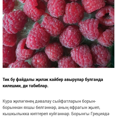
Тик бу файдалы җиләк кайбер авырулар булганда
килешми, ди табиблар.
Кура җиләгенең дәвалау сыйфатларын борын-
борыннан яхшы белгәннәр, аның яфрагын җыеп,
кышкылыкка киптереп куйганнар. Борынгы Грециядә