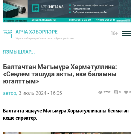
АРЧА ХӘБӘРЛӘРЕ
16+
"Арча хәбәрләре" газетасы - Арча районы
ЯЗМЫШЛАР...
Балтачтан Мәгъмүрә Хөрмәтуллина:
«Сеңлем ташуда акты, ике баламны
югалттым»
автор,
3 июль 2024 - 16:05
2757
0
0
Балтачта яшәүче Мәгъмүрә Хөрмәтуллинаны белмәгән
кеше сирәктер.