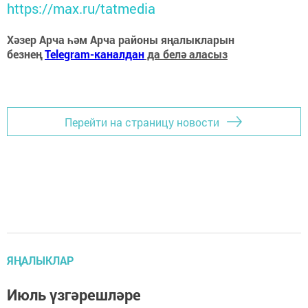
https://max.ru/tatmedia
Хәзер Арча һәм Арча районы яңалыкларын
безнең
Telegram-каналдан
да белә аласыз
Перейти на страницу новости
ЯҢАЛЫКЛАР
Июль үзгәрешләре