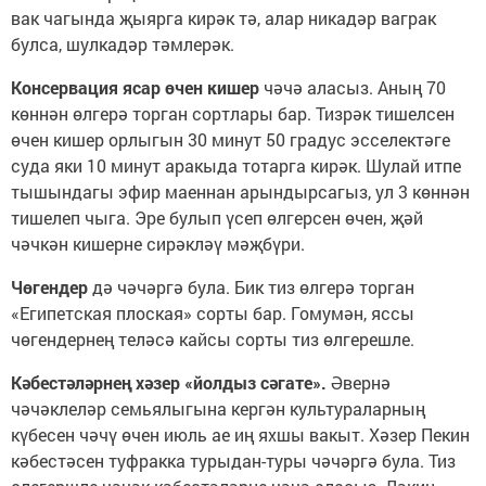
вак чагында җыярга кирәк тә, алар никадәр ваграк
булса, шулкадәр тәмлерәк.
Консервация ясар өчен кишер
чәчә аласыз. Аның 70
көннән өлгерә торган сортлары бар. Тизрәк тишелсен
өчен кишер орлыгын 30 минут 50 градус эсселектәге
суда яки 10 минут аракыда тотарга кирәк. Шулай итпе
тышындагы эфир маеннан арындырсагыз, ул 3 көннән
тишелеп чыга. Эре булып үсеп өлгерсен өчен, җәй
чәчкән кишерне сирәкләү мәҗбүри.
Чөгендер
дә чәчәргә була. Бик тиз өлгерә торган
«Египетская плоская» сорты бар. Гомумән, яссы
чөгендернең теләсә кайсы сорты тиз өлгерешле.
Кәбестәләрнең хәзер «йолдыз сәгате».
Әвернә
чәчәклеләр семьялыгына кергән культураларның
күбесен чәчү өчен июль ае иң яхшы вакыт. Хәзер Пекин
кәбестәсен туфракка турыдан-туры чәчәргә була. Тиз