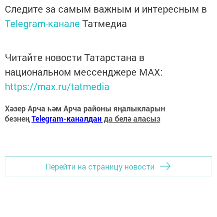
Следите за самым важным и интересным в
Telegram-канале
Татмедиа
Читайте новости Татарстана в
национальном мессенджере MАХ:
https://max.ru/tatmedia
Хәзер Арча һәм Арча районы яңалыкларын
безнең
Telegram-каналдан
да белә аласыз
Перейти на страницу новости