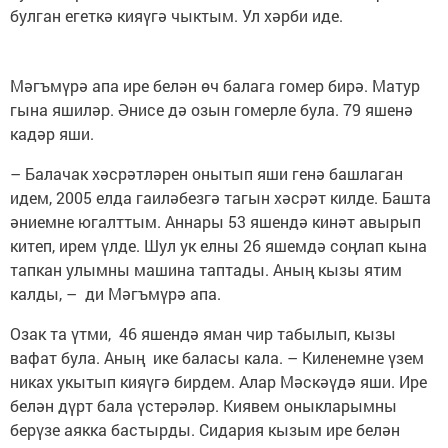
булган егеткә кияүгә чыктым. Ул хәрби иде.
Мәгъмүрә апа ире белән өч балага гомер бирә. Матур
гына яшиләр. Әнисе дә озын гомерле була. 79 яшенә
кадәр яши.
– Балачак хәсрәтләрен онытып яши генә башлаган
идем, 2005 елда гаиләбезгә тагын хәсрәт килде. Башта
әниемне югалттым. Аннары 53 яшендә кинәт авырып
китеп, ирем үлде. Шул ук елны 26 яшемдә соңлап кына
тапкан улымны машина таптады. Аның кызы ятим
калды, – ди Мәгъмүрә апа.
Озак та үтми, 46 яшендә яман чир табылып, кызы
вафат була. Аның ике баласы кала. – Киленемне үзем
никах укытып кияүгә бирдем. Алар Мәскәүдә яши. Ире
белән дүрт бала үстерәләр. Киявем оныкларымны
берүзе аякка бастырды. Сидария кызым ире белән