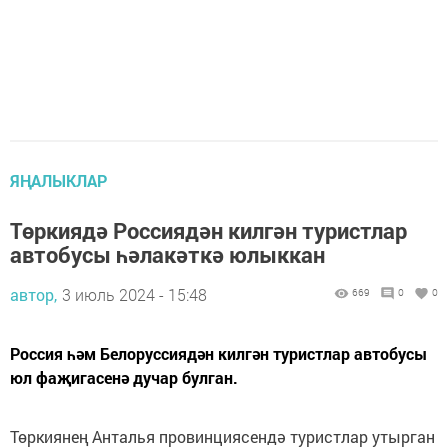
ЯҢАЛЫКЛАР
Төркиядә Россиядән килгән туристлар
автобусы һәлакәткә юлыккан
автор,
3 июль 2024 - 15:48
669
0
0
Россия һәм Белоруссиядән килгән туристлар автобусы
юл фаҗигасенә дучар булган.
Төркиянең Анталья провинциясендә туристлар утырган