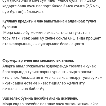
сум (моңарчы 5 мең сум иде) түлисе була. 14 яшькә
кадәрге бала өчен паспорт бәясе 3 мең сумга (2,5 мең
сум булган) әйләнәчәк.
Куллану кредитын янә вакытыннан алданрак түләп
булачак.
Моңа кадәр бу мөмкинлек вакытлыча туктатып
торылган. Үзәк банк бу хәлне соңгы биш айда процент
ставкаларының нык үзгәрмәве белән аңлата.
Фермерлар өчен яңа мөмкинлек ачыла.
Аларга авыл хуҗалыгы җирләрендә төзелгән кунак
йортларында туристларны урнаштырырга рөхсәт
ителәчәк. Авылда ял итүгә кызыксындыру тудыру һәм
икътисадка өстәмә инвестицияләр җәлеп итү
омтылышына бәйле бу.
Эшсезлек буенча пособие яңача исәпләнә.
Моңа кадәр пособие исәпләү өчен эштән киткән айга