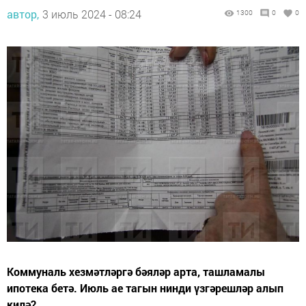
автор,
3 июль 2024 - 08:24
1300
0
0
Коммуналь хезмәтләргә бәяләр арта, ташламалы
ипотека бетә. Июль ае тагын нинди үзгәрешләр алып
килә?