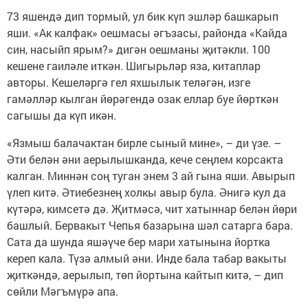
73 яшендә дип тормый, ул бик күп эшләр башкарып
яши. «Ак калфак» оешмасы әгъзасы, районда «Кайда
син, насыйп ярым?» дигән оешманы җитәкли. 100
кешене гаиләле иткән. Шигырьләр яза, китаплар
авторы. Кешеләргә гел яхшылык теләгән, изге
гамәлләр кылган йөрәгендә озак еллар буе йөрткән
сагышы да күп икән.
«Язмыш балачактан бирле сыный мине», – ди үзе. –
Әти белән әни аерылышканда, кече сеңлем корсакта
калган. Миннән соң туган энем 3 ай гына яши. Авырып
үлеп китә. Әтиебезнең холкы авыр була. Әнигә кул да
күтәрә, кимсетә дә. Җитмәсә, чит хатыннар белән йөри
башлый. Бервакыт Чепья базарына шәл сатарга бара.
Сата да шунда яшәүче бер мари хатынына йортка
кереп кала. Түзә алмый әни. Инде бала табар вакыты
җиткәндә, аерылып, төп йортына кайтып китә, – дип
сөйли Мәгъмүрә апа.