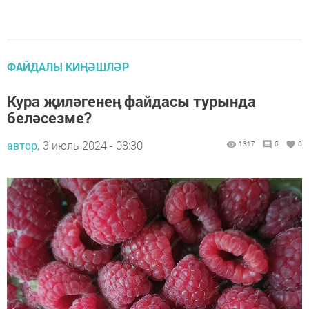
ФАЙДАЛЫ КИҢӘШЛӘР
Кура җиләгенең файдасы турында
беләсезме?
автор,
3 июль 2024 - 08:30
1317
0
0