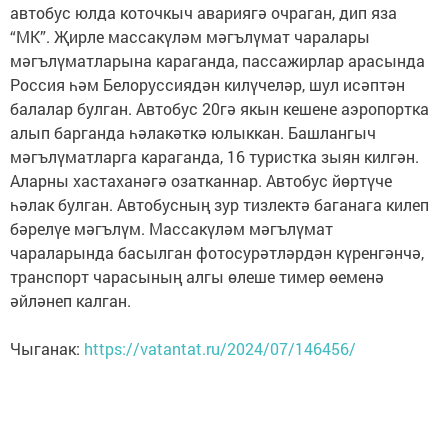
автобус юлда коточкыч авариягә очраган, дип яза
“МК”. Җирле массакүләм мәгълүмат чаралары
мәгълүматларына караганда, пассажирлар арасында
Россия һәм Белоруссиядән килүчеләр, шул исәптән
балалар булган. Автобус 20гә якын кешене аэропортка
алып барганда һәлакәткә юлыккан. Башлангыч
мәгълүматларга караганда, 16 туристка зыян килгән.
Аларны хастаханәгә озатканнар. Автобус йөртүче
һәлак булган. Автобусның зур тизлектә баганага килеп
бәрелүе мәгълүм. Массакүләм мәгълүмат
чараларында басылган фотосурәтләрдән күренгәнчә,
транспорт чарасының алгы өлеше тимер өеменә
әйләнеп калган.
Чыганак:
https://vatantat.ru/2024/07/146456/