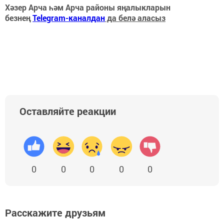
Хәзер Арча һәм Арча районы яңалыкларын
безнең
Telegram-каналдан
да белә аласыз
Оставляйте реакции
0
0
0
0
0
Расскажите друзьям