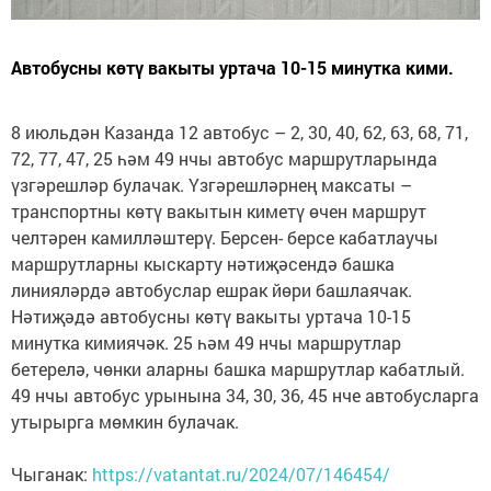
Автобусны көтү вакыты уртача 10-15 минутка кими.
8 июльдән Казанда 12 автобус – 2, 30, 40, 62, 63, 68, 71,
72, 77, 47, 25 һәм 49 нчы автобус маршрутларында
үзгәрешләр булачак. Үзгәрешләрнең максаты –
транспортны көтү вакытын киметү өчен маршрут
челтәрен камилләштерү. Берсен- берсе кабатлаучы
маршрутларны кыскарту нәтиҗәсендә башка
линияләрдә автобуслар ешрак йөри башлаячак.
Нәтиҗәдә автобусны көтү вакыты уртача 10-15
минутка кимиячәк. 25 һәм 49 нчы маршрутлар
бетерелә, чөнки аларны башка маршрутлар кабатлый.
49 нчы автобус урынына 34, 30, 36, 45 нче автобусларга
утырырга мөмкин булачак.
Чыганак:
https://vatantat.ru/2024/07/146454/