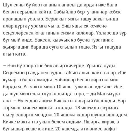
Шул елны бу йортка аның апасы да ирдән ике бала
белән аерылып кайта. Сабыйлар бертуганннар кебек
аралашып үсәләр. Бервакыт язгы ташу вакытында
алар дүртәү урамга чыга. Биш яшьлек кечкенә
сеңелләренең югалганын сизми калалар. Үзләре дә зур
булмый инде. Баксаң, кызчык яр буена тузаганак
җыярга дип бара да суга егылып төшә. Язгы ташуда
агып китә.
– Әни бу хәсрәтне бик авыр кичерде. Урынга ауды.
Сеңлемнең гәүдәсен судан табып алып кайттылар. Әни
күмәргә бара алмады. Бабайлар белән зиратка мин
бардым. Ул чакта миңа 10 яшь тулмаган иде әле. Әле
дә шул мизгелләр күз алдында тора, – ди Мәгъмүрә
апа. – Өч елдан әнием бик каты авырый башлады. Бар
тормыш минем җилкәгә калды. 13 яшемдә фермага
сыер саварга мендем. 20 яшемә кадәр шунда эшләдем.
Кичке мәктәптә укып белем алдым. Яшәргә кирәк, ә
булышыр кеше юк иде. 20 яшемдә әти-әнисе вафат