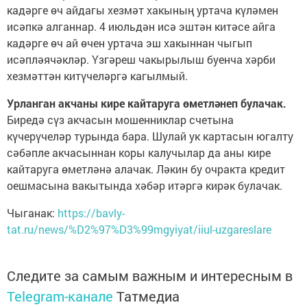
кадәрге өч айдагы хезмәт хакының уртача күләмен
исәпкә алганнар. 4 июльдән исә эштән китәсе айга
кадәрге өч ай өчен уртача эш хакыннан чыгып
исәпләячәкләр. Үзгәреш чакырылыш буенча хәрби
хезмәттән китүчеләргә кагылмый.
Урланган акчаны кире кайтаруга өметләнеп булачак.
Биредә сүз акчасын мошенниклар счетына
күчерүчеләр турында бара. Шулай ук картасын югалту
сәбәпле акчасыннан коры калучылар да аны кире
кайтаруга өметләнә алачак. Ләкин бу очракта кредит
оешмасына вакытында хәбәр итәргә кирәк булачак.
Чыганак:
https://bavly-
tat.ru/news/%D2%97%D3%99mgyiyat/iiul-uzgareslare
Следите за самым важным и интересным в
Telegram-канале
Татмедиа