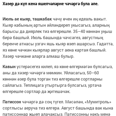
Хәзер дә күп кенә яшелчәләрне чәчәргә була әле.
Июль ае кыяр, ташкабак
чәчү өчен иң идеаль вакыт.
Кыяр кабының артын әйләндереп укысагыз, аларның
барысы да диярлек тиз өлгерешле. 35–40 көннән уңыш
бирә башлый. Июль башында чәчсәгез, августның
беренче атнасы узгач яшь кыяр өзеп ашарсыз. Гадәттә,
яз көне чәчкән кыярлар август аена картая башлый.
Хәзер чәчкәне аларга алмаш булыр.
Кавын
үстерәсегез килеп, яз көне өлгермәгән булсагыз,
аны да хәзер чәчәргә мөмкин. Уйласагыз, 50–60
көннән әзер була торган тиз өлгерешле сортларны
сайлагыз. Теплицага утыртырга булсагыз, уртача
өлгерешле сортлар да җитешәчәк.
Патиссон
чәчәргә дә соң түгел. Мәсәлән, «Мумитроль»
сортлысы аеруча тиз өлгерә. Август башында вак кына
патиссоннар җыеп алачаксыз. Патиссонны нәкъ менә