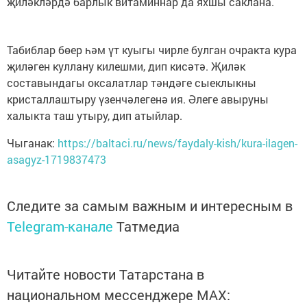
җиләкләрдә барлык витаминнар да яхшы саклана.
Табиблар бөер һәм үт куыгы чирле булган очракта кура
җиләген куллану килешми, дип кисәтә. Җиләк
составындагы оксалатлар тәндәге сыеклыкны
кристаллаштыру үзенчәлегенә ия. Әлеге авыруны
халыкта таш утыру, дип атыйлар.
Чыганак:
https://baltaci.ru/news/faydaly-kish/kura-ilagen-
asagyz-1719837473
Следите за самым важным и интересным в
Telegram-канале
Татмедиа
Читайте новости Татарстана в
национальном мессенджере MАХ: