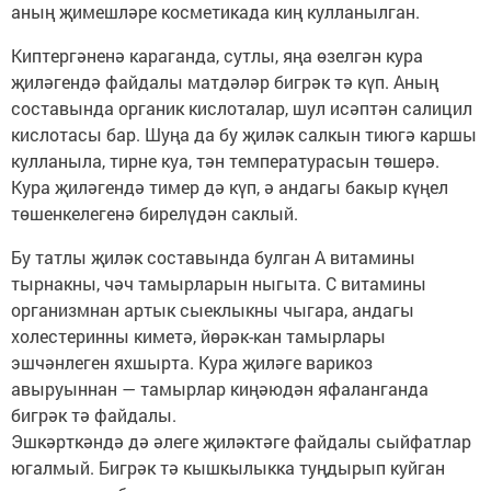
аның җимешләре косметикада киң кулланылган.
Киптергәненә караганда, сутлы, яңа өзелгән кура
җиләгендә файдалы матдәләр бигрәк тә күп. Аның
составында органик кислоталар, шул исәптән салицил
кислотасы бар. Шуңа да бу җиләк салкын тиюгә каршы
кулланыла, тирне куа, тән температурасын төшерә.
Кура җиләгендә тимер дә күп, ә андагы бакыр күңел
төшенкелегенә бирелүдән саклый.
Бу татлы җиләк составында булган А витамины
тырнакны, чәч тамырларын ныгыта. С витамины
организмнан артык сыеклыкны чыгара, андагы
холестеринны киметә, йөрәк-кан тамырлары
эшчәнлеген яхшырта. Кура җиләге варикоз
авыруыннан — тамырлар киңәюдән яфаланганда
бигрәк тә файдалы.
Эшкәрткәндә дә әлеге җиләктәге файдалы сыйфатлар
югалмый. Бигрәк тә кышкылыкка туңдырып куйган