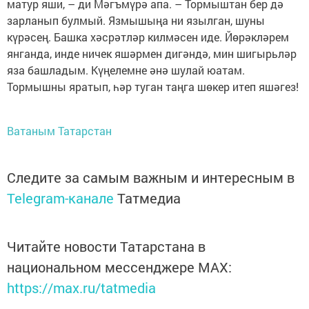
матур яши, – ди Мәгъмүрә апа. – Тормыштан бер дә
зарланып булмый. Язмышыңа ни язылган, шуны
күрәсең. Башка хәсрәтләр килмәсен иде. Йөрәкләрем
янганда, инде ничек яшәрмен дигәндә, мин шигырьләр
яза башладым. Күңелемне әнә шулай юатам.
Тормышны яратып, һәр туган таңга шөкер итеп яшәгез!
Ватаным Татарстан
Следите за самым важным и интересным в
Telegram-канале
Татмедиа
Читайте новости Татарстана в
национальном мессенджере MАХ:
https://max.ru/tatmedia