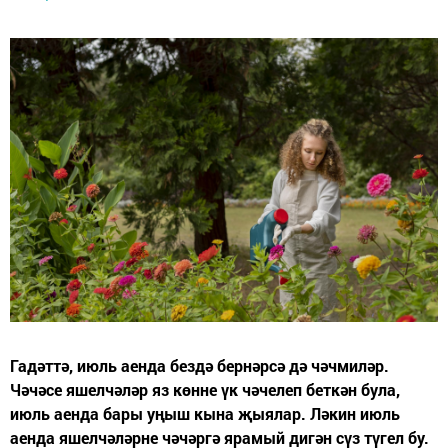
Гадәттә, июль аенда бездә бернәрсә дә чәчмиләр.
Чәчәсе яшелчәләр яз көнне үк чәчелеп беткән була,
июль аенда бары уңыш кына җыялар. Ләкин июль
аенда яшелчәләрне чәчәргә ярамый дигән сүз түгел бу.