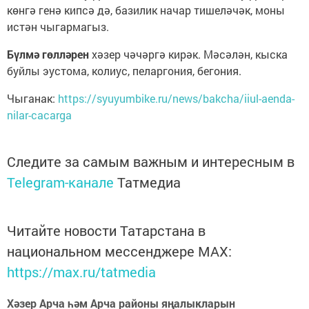
көнгә генә кипсә дә, базилик начар тишеләчәк, моны
истән чыгармагыз.
Бүлмә гөлләрен
хәзер чәчәргә кирәк. Мәсәлән, кыска
буйлы эустома, колиус, пеларгония, бегония.
Чыганак:
https://syuyumbike.ru/news/bakcha/iiul-aenda-
nilar-cacarga
Следите за самым важным и интересным в
Telegram-канале
Татмедиа
Читайте новости Татарстана в
национальном мессенджере MАХ:
https://max.ru/tatmedia
Хәзер Арча һәм Арча районы яңалыкларын