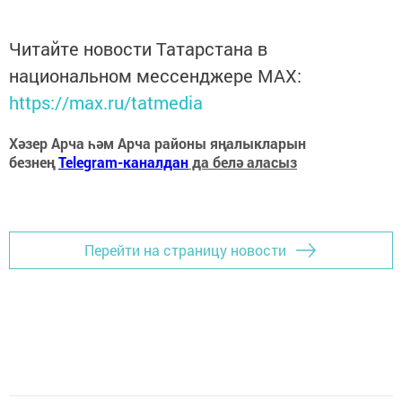
Читайте новости Татарстана в
национальном мессенджере MАХ:
https://max.ru/tatmedia
Хәзер Арча һәм Арча районы яңалыкларын
безнең
Telegram-каналдан
да белә аласыз
Перейти на страницу новости