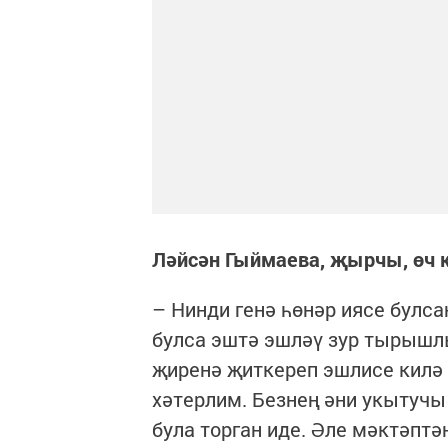
Ләйсән Гыймаева, җырчы, өч к
– Нинди генә һөнәр иясе булса
булса эштә эшләү зур тырышл
җиренә җиткереп эшлисе килә
хәтерлим. Безнең әни укытучы
була торган иде. Әле мәктәптә