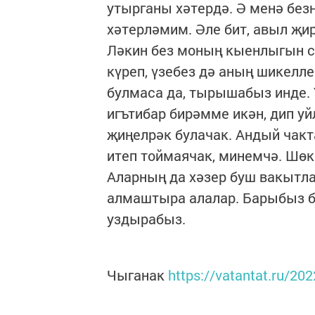
утырганы хәтердә. Ә менә без
хәтерләмим. Әле бит, авыл җир
Ләкин без моның кыенлыгын си
күреп, үзебез дә аның шикелле
булмаса да, тырышабыз инде. 
игътибар бирәмме икән, дип уй
җиңелрәк булачак. Андый чакт
итеп тоймаячак, минемчә. Шөк
Аларның да хәзер буш вакытлар
алмаштыра алалар. Барыбыз бе
уздырабыз.
Чыганак
https://vatantat.ru/20