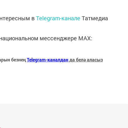
интересным в
Telegram-канале
Татмедиа
в национальном мессенджере MАХ:
арын безнең
Telegram-каналдан
да белә аласыз