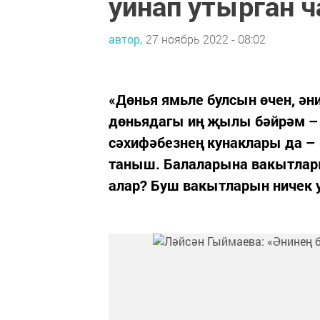
уйнап утырган 
автор,
27 ноябрь 2022 - 08:02
«Дөнья ямьле булсын өчен, ә
дөньядагы иң җылы бәйрәм – Ә
сәхифәбезнең кунаклары да –
таныш. Балаларына вакытлары
алар? Буш вакытларын ничек 