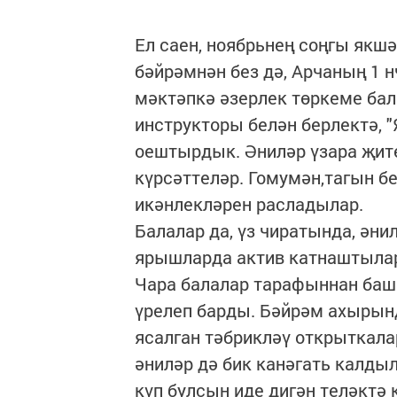
Ел саен, ноябрьнең соңгы якшә
бәйрәмнән без дә, Арчаның 1 
мәктәпкә әзерлек төркеме бал
инструкторы белән берлектә, "
оештырдык. Әниләр үзара җит
күрсәттеләр. Гомумән,тагын бе
икәнлекләрен расладылар.
Балалар да, үз чиратында, ән
ярышларда актив катнаштылар
Чара балалар тарафыннан баш
үрелеп барды. Бәйрәм ахырынд
ясалган тәбрикләү открыткала
әниләр дә бик канәгать калды
күп булсын иде дигән теләктә 