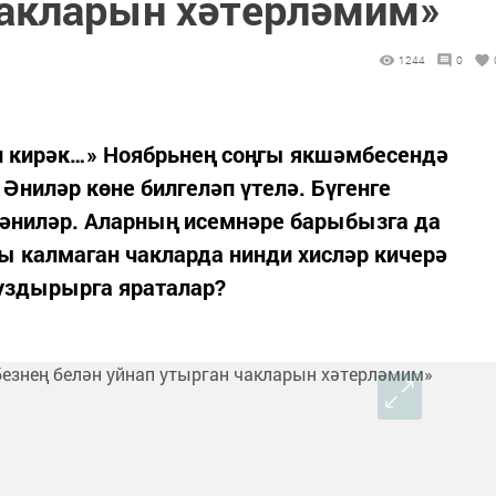
чакларын хәтерләмим»
1244
0
ни кирәк…» Ноябрьнең соңгы якшәмбесендә
ниләр көне билгеләп үтелә. Бүгенге
 әниләр. Аларның исемнәре барыбызга да
 калмаган чакларда нинди хисләр кичерә
уздырырга яраталар?