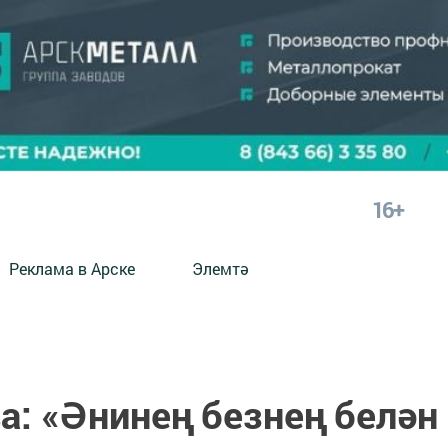
16+
Реклама в Арске
Элемтә
а: «Әнинең безнең белән