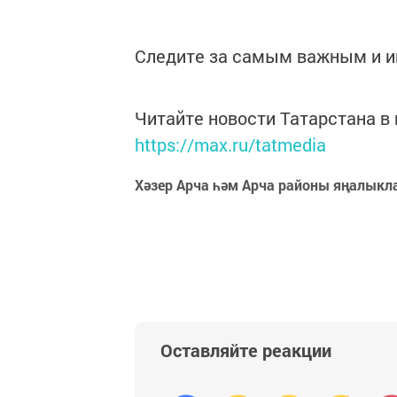
Следите за самым важным и 
Читайте новости Татарстана 
https://max.ru/tatmedia
Хәзер Арча һәм Арча районы яңалыкл
Оставляйте реакции