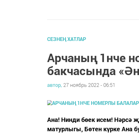
СЕЗНЕҢ ХАТЛАР
Арчаның 1нче н
бакчасында «Ән
автор,
27 ноябрь 2022 - 06:51
Ана! Нинди бөек исем! Нәрсә 
матурлыгы, Бөтен күрке Ана б