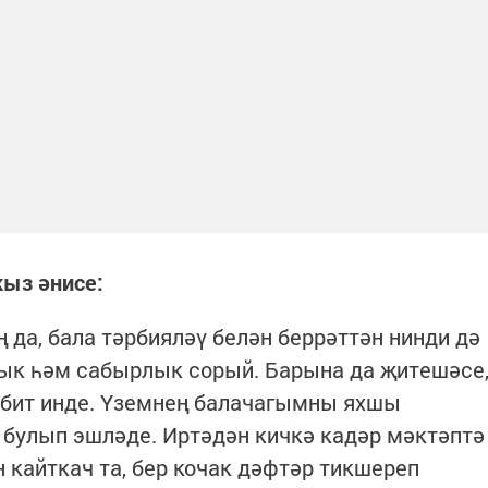
ыз әнисе:
ң да, бала тәрбияләү белән беррәттән нинди дә
ык һәм сабырлык сорый. Барына да җитешәсе
 бит инде. Үземнең балачагымны яхшы
 булып эшләде. Иртәдән кичкә кадәр мәктәптә
н кайткач та, бер кочак дәфтәр тикшереп