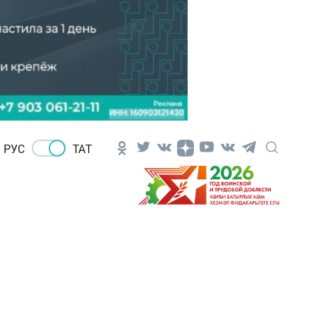
РУС
ТАТ