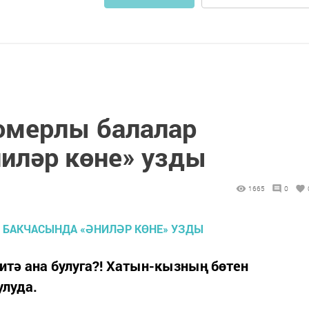
омерлы балалар
иләр көне» узды
1665
0
җитә ана булуга?! Хатын-кызның бөтен
улуда.