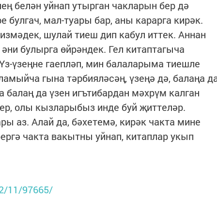
нең белән уйнап утырган чакларын бер дә
е булгач, мал-туары бар, аны карарга кирәк.
змәдек, шулай тиеш дип кабул иттек. Аннан
 әни булырга өйрәндек. Гел китаптагыча
Үз-үзеңне гаепләп, мин балаларыма тиешле
ламыйча гына тәрбияләсәң, үзеңә дә, балаңа д
а балаң да үзен игътибардан мәхрүм калган
ер, олы кызларыбыз инде буй җиттеләр.
ы аз. Алай да, бәхетемә, кирәк чакта мине
ргә чакта вакытны уйнап, китаплар укып
22/11/97665/