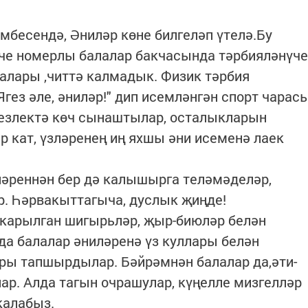
мбесендә, Әниләр көне билгеләп үтелә.Бу
нче номерлы балалар бакчасында тәрбияләнүче
алары ,читтә калмадык. Физик тәрбия
Ягез әле, әниләр!" дип исемләнгән спорт чарас
езлектә көч сынаштылар, осталыкларын
р кат, үзләренең иң яхшы әни исеменә лаек
иләреннән бер дә калышырга теләмәделәр,
. Һәрвакыттагыча, дуслык җиңде!
карылган шигырьләр, җыр-биюләр белән
а балалар әниләренә үз куллары белән
ры тапшырдылар. Бәйрәмнән балалар да,әти-
лар. Алда тагын очрашулар, күңелле мизгелләр
калабыз.