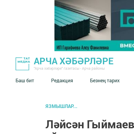
АРЧА ХӘБӘРЛӘРЕ
"Арча хәбәрләре" газетасы - Арча районы
Баш бит
Редакция
Безнең тарих
ЯЗМЫШЛАР...
Ләйсән Гыймаев