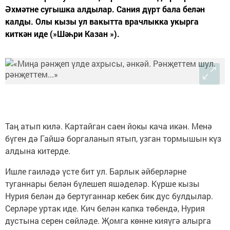
Әхмәтне сугышка алдылар. Сания дүрт бала белән
калды. Олы кызы ул вакытта врачлыкка укырга
киткән иде (»Шәһри Казан »).
Таң атып килә. Картайган саен йокы кача икән. Менә
бүген дә Гайшә боргаланып ятып, узган тормышын күз
алдына китерде.
Ишле гаиләдә үсте бит ул. Барлык әйберләрне
туганнары белән бүлешеп яшәделәр. Күрше кызы
Нурия белән дә бертуганнар кебек бик дус булдылар.
Серләре уртак иде. Кич белән капка төбендә, Нурия
дустына серен сөйләде. Җомга көнне кияүгә алырга