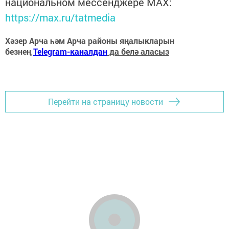
национальном мессенджере MАХ:
https://max.ru/tatmedia
Хәзер Арча һәм Арча районы яңалыкларын
безнең
Telegram-каналдан
да белә аласыз
Перейти на страницу новости