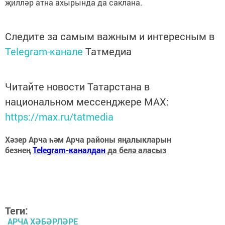
җилләр атна ахырында да саклана.
Следите за самым важным и интересным в
Telegram-канале
Татмедиа
Читайте новости Татарстана в
национальном мессенджере MАХ:
https://max.ru/tatmedia
Хәзер Арча һәм Арча районы яңалыкларын
безнең
Telegram-каналдан
да белә аласыз
Теги:
АРЧА ХӘБӘРЛӘРЕ