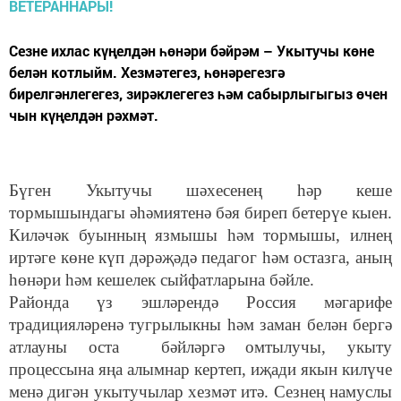
Сезне ихлас күңелдән һөнәри бәйрәм – Укытучы көне
белән котлыйм. Хезмәтегез, һөнәрегезгә
бирелгәнлегегез, зирәклегегез һәм сабырлыгыгыз өчен
чын күңелдән рәхмәт.
Бүген Укытучы шәхесенең һәр кеше
тормышындагы әһәмиятенә бәя биреп бетерүе кыен.
Киләчәк буынның язмышы һәм тормышы, илнең
иртәге көне күп дәрәҗәдә педагог һәм остазга, аның
һөнәри һәм кешелек сыйфатларына бәйле.
Районда үз эшләрендә Россия мәгарифе
традицияләренә тугрылыкны һәм заман белән бергә
атлауны оста бәйләргә омтылучы, укыту
процессына яңа алымнар кертеп, иҗади якын килүче
менә дигән укытучылар хезмәт итә. Сезнең намуслы