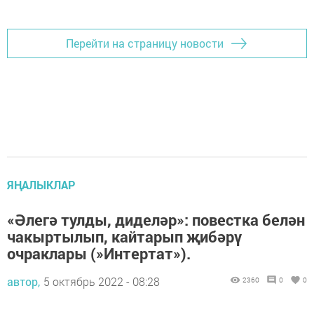
Перейти на страницу новости
ЯҢАЛЫКЛАР
«Әлегә тулды, диделәр»: повестка белән
чакыртылып, кайтарып җибәрү
очраклары (»Интертат»).
автор,
5 октябрь 2022 - 08:28
2360
0
0