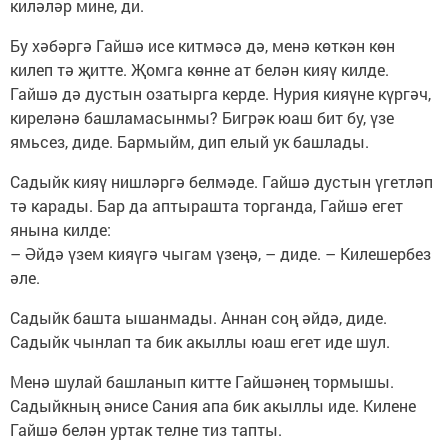
киләләр мине, ди.
Бу хәбәргә Гайшә исе китмәсә дә, менә көткән көн
килеп тә җитте. Җомга көнне ат белән кияү килде.
Гайшә дә дустын озатырга керде. Нурия кияүне күргәч,
киреләнә башламасынмы? Бигрәк юаш бит бу, үзе
ямьсез, диде. Бармыйм, дип елый ук башлады.
Садыйк кияү нишләргә белмәде. Гайшә дустын үгетләп
тә карады. Бар да аптырашта торганда, Гайшә егет
янына килде:
– Әйдә үзем кияүгә чыгам үзеңә, – диде. – Килешербез
әле.
Садыйк башта ышанмады. Аннан соң әйдә, диде.
Садыйк чынлап та бик акыллы юаш егет иде шул.
Менә шулай башланып китте Гайшәнең тормышы.
Садыйкның әнисе Сания апа бик акыллы иде. Килене
Гайшә белән уртак телне тиз тапты.