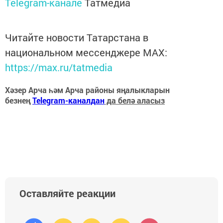
Telegram-канале
Татмедиа
Читайте новости Татарстана в
национальном мессенджере MАХ:
https://max.ru/tatmedia
Хәзер Арча һәм Арча районы яңалыкларын
безнең
Telegram-каналдан
да белә аласыз
Оставляйте реакции