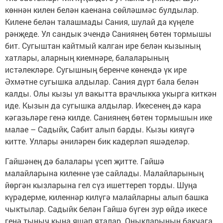
көннән килен белән каенана сөйләшмәс булдылар.
Килене белән талашмады Сания, шулай да күңеле
рәнҗеде. Ул сандык эчендә Саниянең бөтен тормышы
бит. Сугыштан кайтмый калган ире белән кызының
хатлары, аларның киемнәре, балаларының
истәлекләре. Сугышның беренче көнендә үк ире
Әхмәтне сугышка алдылар. Сания дүрт бала белән
калды. Олы кызы ул вакытта врачлыкка укырга киткән
иде. Кызын да сугышка алдылар. Икесенең дә кара
кәгазьләре генә килде. Саниянең бөтен тормышын ике
малае – Садыйк, Сабит алып барды. Кызы кияүгә
китте. Уллары әниләрен бик кадерләп яшәделәр.
Гайшәнең дә балалары үсеп җитте. Гайшә
малайларына киленне үзе сайлады. Малайларының
йөргән кызларына гел сүз ишеттереп торды. Шуңа
күрәдерме, киленнәр килүгә малайларны алып башка
чыктылар. Садыйк белән Гайшә бүген зур өйдә икесе
генә тыныч кына яшәп яталар. Оныкларының бакчага,