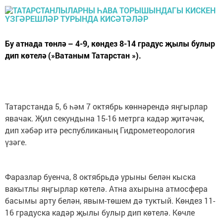
Бу атнада төнлә – 4-9, көндез 8-14 градус җылы булыр
дип көтелә (»Ватаным Татарстан »).
Татарстанда 5, 6 һәм 7 октябрь көннәрендә яңгырлар
явачак. Җил секундына 15-16 метрга кадәр җитәчәк,
дип хәбәр итә республиканың Гидрометеорология
үзәге.
Фаразлар буенча, 8 октябрьдә урыны белән кыска
вакытлы яңгырлар көтелә. Атна ахырына атмосфера
басымы арту белән, явым-төшем дә туктый. Көндез 11-
16 градуска кадәр җылы булыр дип көтелә. Көчле