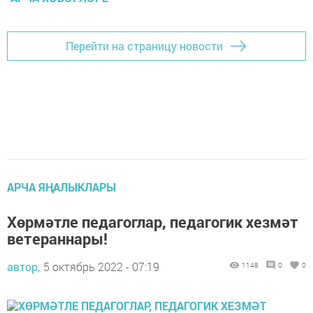
Перейти на страницу новости
АРЧА ЯҢАЛЫКЛАРЫ
Хөрмәтле педагоглар, педагогик хезмәт
ветераннары!
автор,
5 октябрь 2022 - 07:19
1148
0
0