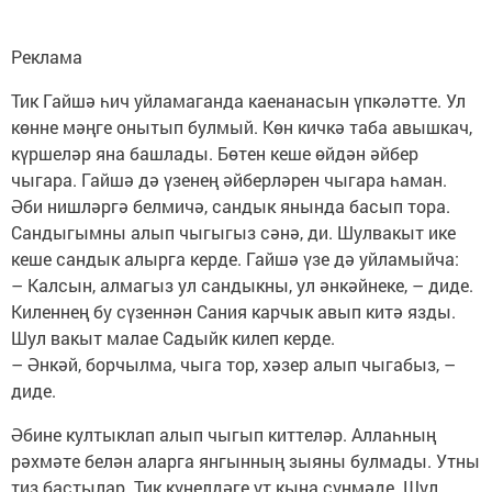
Реклама
Тик Гайшә һич уйламаганда каенанасын үпкәләтте. Ул
көнне мәңге онытып булмый. Көн кичкә таба авышкач,
күршеләр яна башлады. Бөтен кеше өйдән әйбер
чыгара. Гайшә дә үзенең әйберләрен чыгара һаман.
Әби нишләргә белмичә, сандык янында басып тора.
Сандыгымны алып чыгыгыз сәнә, ди. Шулвакыт ике
кеше сандык алырга керде. Гайшә үзе дә уйламыйча:
– Калсын, алмагыз ул сандыкны, ул әнкәйнеке, – диде.
Киленнең бу сүзеннән Сания карчык авып китә язды.
Шул вакыт малае Садыйк килеп керде.
– Әнкәй, борчылма, чыга тор, хәзер алып чыгабыз, –
диде.
Әбине култыклап алып чыгып киттеләр. Аллаһның
рәхмәте белән аларга янгынның зыяны булмады. Утны
тиз бастылар. Тик күңелдәге ут кына сүнмәде. Шул