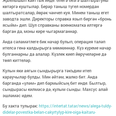
Җыелышып кайттык инде. Әлегә безгә шалтыратуны
көтәргә куштылар. Берәр таныш түгел номердан
шалтыратсалар, йөрәк чәнчеп куя. Минем таныш егет
заводта эшли. Директоры справка язып биргән «бронь
ясыйм» дип. Шул справканы военкоматка илтергә
барган да, моны кире чыгармаганнар.
Анда сәламәтлеге бик начар булып, операция таләп
ителсә генә калдырырга мөмкиннәр. Күз күреме начар
булганнарны да алалар. Күзлек киеп йөрүчеләрне дә
төяп киттеләр.
Кулын яки аягын сындырырга тәкъдим итеп
караучылар булды. Мин әйтәм, жалко бит. Анда
барганда «үләм» дип бармыйсың бит инде. Былтыр,
сындырасы килмәсә дә, кулым сынды. Махсус алай
эшләмәс идем.
Бу хакта тулырак:
https://intertat.tatar/news/alega-tuldy-
didelar-povestka-belan-cakyrtylyp-kire-oiga-kaitaru-