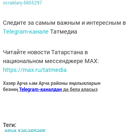
ocraklary-5855297
Следите за самым важным и интересным в
Telegram-канале
Татмедиа
Читайте новости Татарстана в
национальном мессенджере MАХ:
https://max.ru/tatmedia
Хәзер Арча һәм Арча районы яңалыкларын
безнең
Telegram-каналдан
да белә аласыз
Теги:
АРЧА ХӘБӘРЛӘРЕ