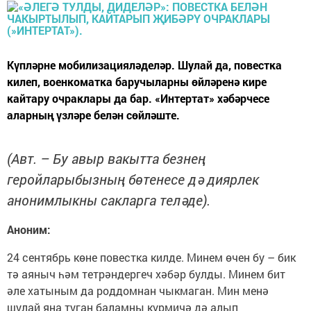
Күпләрне мобилизацияләделәр. Шулай да, повестка
килеп, военкоматка баручыларны өйләренә кире
кайтару очраклары да бар. «Интертат» хәбәрчесе
аларның үзләре белән сөйләште.
(Авт. – Бу авыр вакытта безнең
геройларыбызның бөтенесе дә диярлек
анонимлыкны сакларга теләде).
Аноним:
24 сентябрь көне повестка килде. Минем өчен бу – бик
тә аяныч һәм тетрәндергеч хәбәр булды. Минем бит
әле хатыным да роддомнан чыкмаган. Мин менә
шулай яңа туган баламны күрмичә дә алып