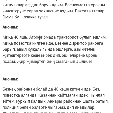
китәчәкләрме, дип борчылдым. Военкоматта срокны
кичектерүне сорап заявление яздым. Рөхсәт иттеләр.
Әмма бу – озакка түгел.
Аноним:
Миңа 48 яшь. Агрофирмада тракторист булып эшлим.
Миңа повестка килгән иде. Безнең директор районга
барып, авыл хуҗалыгында эшләргә, азык-төлек
җитештерергә кеше кирәк дип, эшчеләренә бронь
ясады. Җир җимертеп, җиң сызганып эшлибез.
Аноним:
Безнең районнан болай да 40 кеше киткән иде. Без,
повестка алганда, Казаннан кайтмаган идек. Чынлап
әйтәм, куркып калдык. Аннары районнан шалтыратып,
полиция белән эзләргә чыгабыз, дип янадылар.