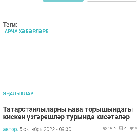
Теги:
АРЧА ХӘБӘРЛӘРЕ
ЯҢАЛЫКЛАР
Татарстанлыларны һава торышындагы
кискен үзгәрешләр турында кисәтәләр
автор,
5 октябрь 2022 - 09:30
1946
0
0