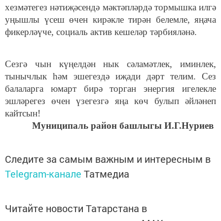
хезмәтегез нәтиҗәсендә мәктәпләрдә тормышка илгә
уңышлы үсеш өчен кирәкле тирән белемле, яңача
фикерләүче, социаль актив кешеләр тәрбияләнә.
Сезгә чын күңелдән нык сәламәтлек, иминлек,
тынычлык һәм эшегездә иҗади дәрт телим. Сез
балаларга юмарт бирә торган энергия игелекле
эшләрегез өчен үзегезгә яңа көч булып әйләнеп
кайтсын!
Муниципаль район башлыгы И.Г.Нуриев
Следите за самым важным и интересным в
Telegram-канале
Татмедиа
Читайте новости Татарстана в