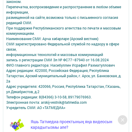
законом.
Перепечатка, воспроизведение и распространение в любом объеме
информации,
размещенной на сайте, возможна только с письменного согласия
редакций СМИ.
При поддержке Республиканского агентства по печати и массовым
коммуникациям.
Наименование СМИ: Арча хәбәрләре (Арский вестник)
СМИ зарегистрировано Федеральной службой по надзору в сфере
связи,
информационных технологий и массовых коммуникаций
запись о регистрации СМИ Эл № ФС77–87940 от 16.08.2024
ФИО главного редактора: Насибуллин Исрафил Рахматуллович
Адрес редакции: 422000, Российская Федерация, Республика
Татарстан, Арский муниципальный район, г. Арск, ул. Банковская, д.
2а
Адрес учредителя: 420066, Россия, Республика Татарстан, Г.Казань,
ул.Декабристов, д.2
Телефон редакции: 8(84366) 3-10-58, 89179076963.
Электронная почта: arskij-vestnik@tatmedia.com
Учредитель СМИ: АО «ТАТМЕДИА»
Антикоррупционная политика
Яшь Татмедиа проектының яңа видеосын
АО «ТАТМЕДИА» использует «cookie»
для персонализации сервисов и
карадыгызмы әле?
удобства пользователей сайтом.