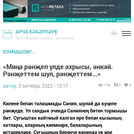
АРЧА ХӘБӘРЛӘРЕ
16+
"Арча хәбәрләре" газетасы - Арча районы
ЯЗМЫШЛАР...
«Миңа рәнҗеп үлде ахрысы, әнкәй.
Рәнҗеттем шул, рәнҗеттем...»
автор,
5 октябрь 2022 - 10:17
1703
0
0
Килене белән талашмады Сания, шулай да күңеле
рәнҗеде. Ул сандык эчендә Саниянең бөтен тормышы
бит. Сугыштан кайтмый калган ире белән кызының
хатлары, аларның киемнәре, балаларының
истәлекләре. Сугышның беренче көнендә үк ире