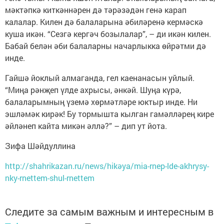
мәктәпкә киткәннәрен дә тәрәзәдән генә карап
калалар. Килен дә балаларына әбиләренә кермәскә
куша икән. “Сезгә кергәч бозылалар”, – ди икән килен.
Бабай белән әби балаларны начарлыкка өйрәтми дә
инде.
Гайшә йоклый алмаганда, гел каенанасын уйлый.
“Миңа рәнҗеп үлде ахрысы, әнкәй. Шуңа күрә,
балаларымның үземә хөрмәтләре юктыр инде. Ни
эшләмәк кирәк! Бу тормышта кылган гамәлләрең кире
әйләнеп кайта микән әллә?” – дип ут йота.
Зифа Шәйдуллина
http://shahrikazan.ru/news/hikәya/mia-rnep-lde-akhrysy-
nky-rnettem-shul-rnettem
Следите за самым важным и интересным в