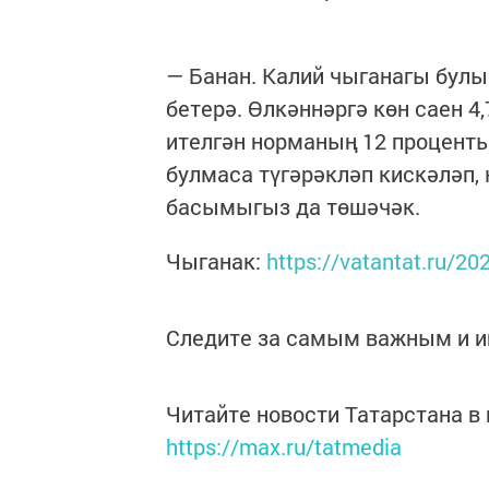
— Банан. Калий чыганагы булы
бетерә. Өлкәннәргә көн саен 4
ителгән норманың 12 проценты
булмаса түгәрәкләп кискәләп, 
басымыгыз да төшәчәк.
Чыганак:
https://vatantat.ru/2
Следите за самым важным и 
Читайте новости Татарстана 
https://max.ru/tatmedia