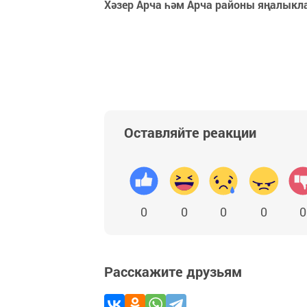
Хәзер Арча һәм Арча районы яңалыкл
Оставляйте реакции
0
0
0
0
0
Расскажите друзьям