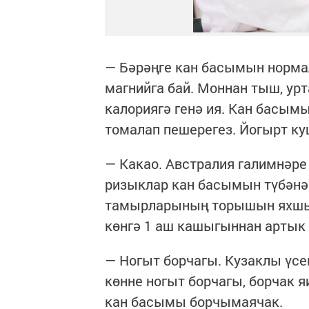
— Бәрәңге кан басымын норма
магнийга бай. Моннан тыш, ур
калориягә генә ия. Кан басым
томалап пешерегез. Йогырт ку
— Какао. Австралия галимнәре
ризыклар кан басымын түбәнә
тамырларының торышын яхшырт
көнгә 1 аш кашыгыннан артык
— Ногыт борчагы. Кузаклы үсем
көнне ногыт борчагы, борчак я
кан басымы борчымаячак.