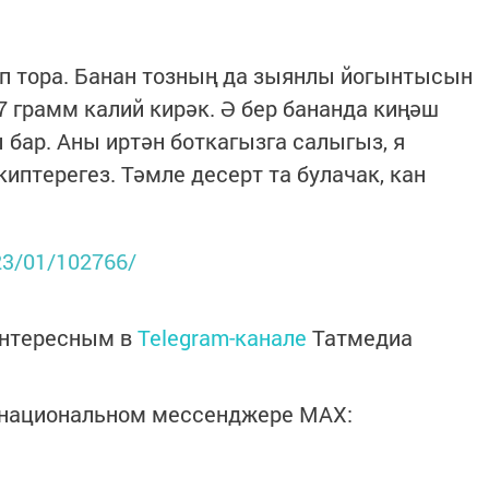
п тора. Банан тозның да зыянлы йогынтысын
,7 грамм калий кирәк. Ә бер бананда киңәш
 бар. Аны иртән боткагызга салыгыз, я
киптерегез. Тәмле десерт та булачак, кан
023/01/102766/
интересным в
Telegram-канале
Татмедиа
в национальном мессенджере MАХ: