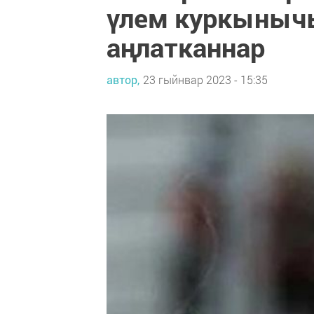
үлем куркыныч
аңлатканнар
автор,
23 гыйнвар 2023 - 15:35