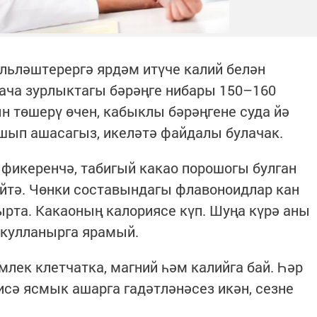
льләштерергә ярдәм итүче калий белән
тача зурлыктагы бәрәңге нибары 150–160
ын төшерү өчен, кабыклы бәрәңгене суда йә
шып ашасагыз, икеләтә файдалы булачак.
 фикеренчә, табигый какао порошогы булган
йтә. Чөнки составындагы флавоноидлар кан
а. Какаоның калориясе күп. Шуңа күрә аны
 кулланырга ярамый.
лек клетчатка, магний һәм калийга бай. Һәр
исә ясмык ашарга гадәтләнәсез икән, сезне