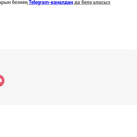
арын безнең
Telegram-каналдан
да белә аласыз