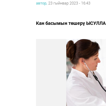
автор,
23 гыйнвар 2023 - 16:43
Кан басымын төшерү ЫСУЛЛ