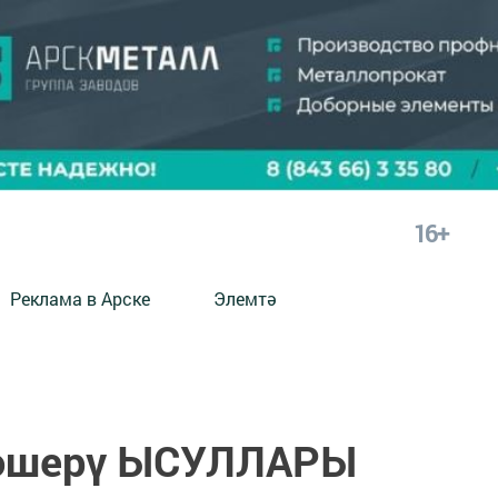
16+
Реклама в Арске
Элемтә
төшерү ЫСУЛЛАРЫ