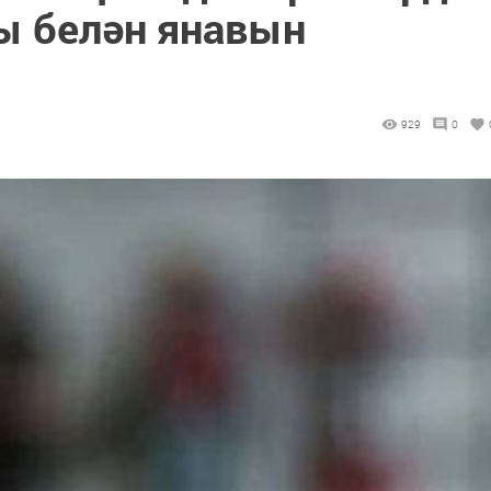
ы белән янавын
929
0