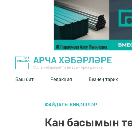
АРЧА ХӘБӘРЛӘРЕ
"Арча хәбәрләре" газетасы - Арча районы
Баш бит
Редакция
Безнең тарих
ФАЙДАЛЫ КИҢӘШЛӘР
Кан басымын 