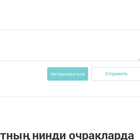
Отправить
Авторизоваться
етның нинди очракларда