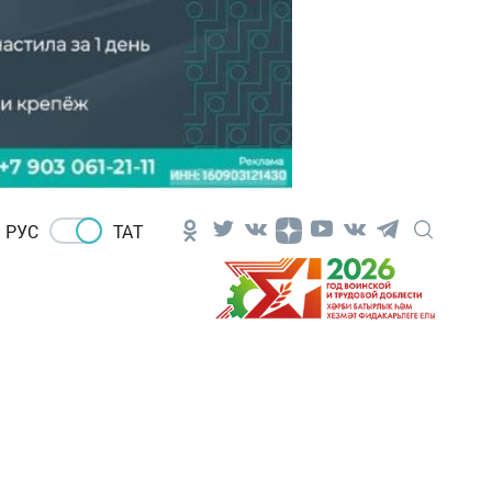
РУС
ТАТ