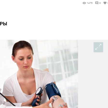
1475
0
АРЫ