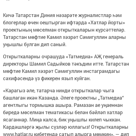
Кичә Татарстан Диния нәзарәте журналистлар һәм
блогерлар өчен оештырган ифтарда «Хатлар йорты»
проектының мөселман открыткаларын күрсәттеләр.
Татарстан мөфтие Камил хәзрәт Сәмигуллин аларны
уңышлы булган дип саный.
Открыткаларны очрашуда «Татмедиа» АҖ генераль
директоры Шамил Садыйков тәкъдим итте. Татарстан
мөфтие Камил хәзрәт Сәмигуллин инстаграмдагы
сәхифәсендә үз фикерен язып куйган.
«Карагыз әле, татарча нинди открыткалар чыга
башлаган икән Казанда. Әлеге проектны „Татмедиа“
агентлыгы тормышка ашыра. Рамазан ае уңаеннан
биредә мөселман тематикасы белән бәйләп хатлар
ясаганнар. Миңа калса, бик уңышлы килеп чыккан.
Кардәшләргә җылы сүзләр юллагыз! Открыткаларны
www.hatlar.ru кибетендә сатып алырга мөмкин», — дип