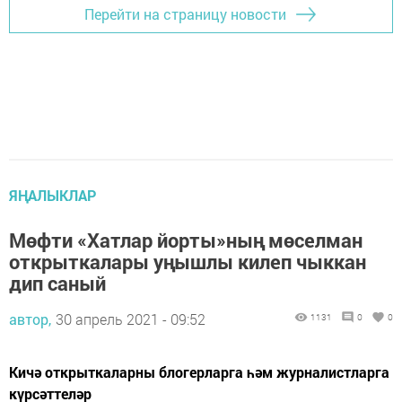
Перейти на страницу новости
ЯҢАЛЫКЛАР
Мөфти «Хатлар йорты»ның мөселман
открыткалары уңышлы килеп чыккан
дип саный
автор,
30 апрель 2021 - 09:52
1131
0
0
Кичә открыткаларны блогерларга һәм журналистларга
күрсәттеләр