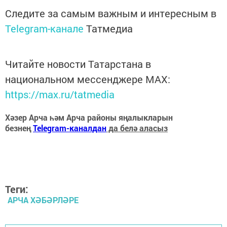
Следите за самым важным и интересным в
Telegram-канале
Татмедиа
Читайте новости Татарстана в
национальном мессенджере MАХ:
https://max.ru/tatmedia
Хәзер Арча һәм Арча районы яңалыкларын
безнең
Telegram-каналдан
да белә аласыз
Теги:
АРЧА ХӘБӘРЛӘРЕ