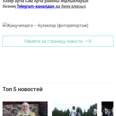
Хәзер Арча һәм Арча районы яңалыкларын
безнең
Telegram-каналдан
да белә аласыз
Перейти на страницу новости
Топ 5 новостей