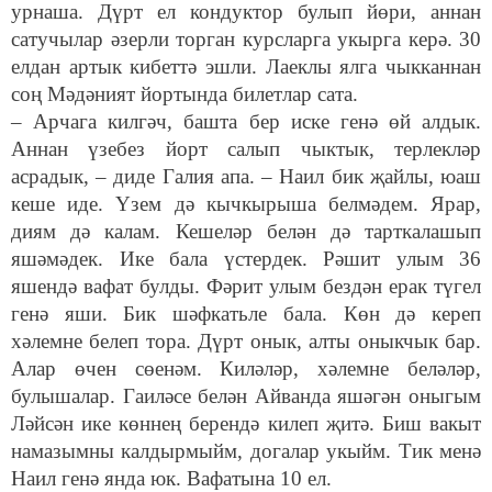
урнаша. Дүрт ел кондуктор булып йөри, аннан
сатучылар әзерли торган курсларга укырга керә. 30
елдан артык кибеттә эшли. Лаеклы ялга чыкканнан
соң Мәдәният йортында билетлар сата.
– Арчага килгәч, башта бер иске генә өй алдык.
Аннан үзебез йорт салып чыктык, терлекләр
асрадык, – диде Галия апа. – Наил бик җайлы, юаш
кеше иде. Үзем дә кычкырыша белмәдем. Ярар,
диям дә калам. Кешеләр белән дә тарткалашып
яшәмәдек. Ике бала үстердек. Рәшит улым 36
яшендә вафат булды. Фәрит улым бездән ерак түгел
генә яши. Бик шәфкатьле бала. Көн дә кереп
хәлемне белеп тора. Дүрт онык, алты оныкчык бар.
Алар өчен сөенәм. Киләләр, хәлемне беләләр,
булышалар. Гаиләсе белән Айванда яшәгән оныгым
Ләйсән ике көннең берендә килеп җитә. Биш вакыт
намазымны калдырмыйм, догалар укыйм. Тик менә
Наил генә янда юк. Вафатына 10 ел.