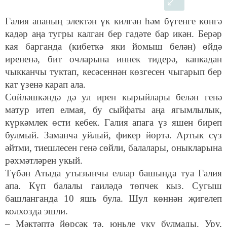
Галия апаның электән үк килгән һәм бүгенге көнгә
кадәр аңа тугры калган бер гадәте бар икән. Берәр
кая барганда (кибеткә яки йомыш белән) өйдә
ирененә, бит очларына иннек тидерә, капкадан
чыкканчы туктап, кесәсеннән көзгесен чыгарып бер
кат үзенә карап ала.
Сөйләшкәндә дә ул ирен кырыйлары белән генә
матур итеп елмая, бу сыйфаты аңа ягымлылык,
күркәмлек өсти кебек. Галия апага үз яшен биреп
булмый. Заманча уйлый, фикер йөртә. Артык сүз
әйтми, тиешлесен генә сөйли, балалары, оныкларына
рәхмәтләрен укый.
Түбән Атыда утызынчы еллар башында туа Галия
апа. Күп балалы гаиләдә төпчек кыз. Сугыш
башланганда 10 яшь була. Шул көннән җигелеп
колхозда эшли.
– Мәктәптә йөрсәк тә, юньле уку булмады. Уру,