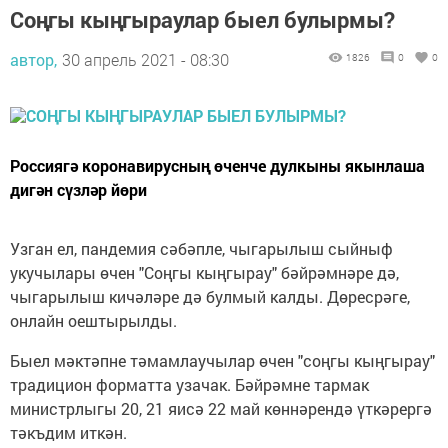
Соңгы кыңгыраулар быел булырмы?
автор,
30 апрель 2021 - 08:30
1826
0
0
Россиягә коронавирусның өченче дулкыны якынлаша
дигән сүзләр йөри
Узган ел, пандемия сәбәпле, чыгарылыш сыйныф
укучылары өчен "Соңгы кыңгырау" бәйрәмнәре дә,
чыгарылыш кичәләре дә булмый калды. Дөресрәге,
онлайн оештырылды.
Быел мәктәпне тәмамлаучылар өчен "соңгы кыңгырау"
традицион форматта узачак. Бәйрәмне тармак
министрлыгы 20, 21 яисә 22 май көннәрендә үткәрергә
тәкъдим иткән.