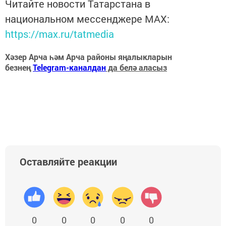
Читайте новости Татарстана в
национальном мессенджере MАХ:
https://max.ru/tatmedia
Хәзер Арча һәм Арча районы яңалыкларын
безнең
Telegram-каналдан
да белә аласыз
Оставляйте реакции
0
0
0
0
0