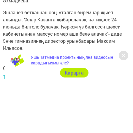
Әхмәдиева.
Эшләнеп беткәннән соң, үтәлгән биремнәр җыеп
алынды. "Алар Казанга җибәреләчәк, нәтиҗәсе 24
июньдә билгеле булачак. Һәркем үз билгесен шәхси
кабинетыннан махсус номер аша белә алачак"- диде
5нче гимназиянең директор урынбасары Максим
Ильясов.
Яшь Татмедиа проектының яңа видеосын
карадыгызмы әле?
Следите за самым важным и интересным в
Карарга
Telegram-канале
Татмедиа
Читайте новости Татарстана в
национальном мессенджере MАХ:
https://max.ru/tatmedia
Хәзер Арча һәм Арча районы яңалыкларын