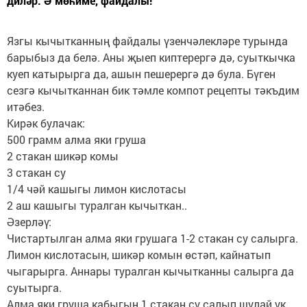
диләр. Ә мөһиме, файдалы!
Язгы кычытканның файдалы үзенчәлекләре турында
барыбыз да белә. Аны җыеп киптерергә дә, суыткычка
куеп катырырга да, ашын пешерергә дә була. Бүген
сезгә кычытканнан бик тәмле компот рецепты тәкъдим
итәбез.
Кирәк булачак:
500 грамм алма яки груша
2 стакан шикәр комы
3 стакан су
1/4 чәй кашыгы лимон кислотасы
2 аш кашыгы туралган кычыткан..
Әзерләү:
Чистартылган алма яки грушага 1-2 стакан су салырга.
Лимон кислотасын, шикәр комын өстәп, кайнатып
чыгарырга. Аннары туралган кычытканны салырга да
суытырга.
Алма яки груша кабыгын 1 стакан су салып шулай ук