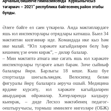
Арчаның бишенче гимназиясендә “Куркынычсыз
тәгәрмәч – 2021” республика бәйгесенең район этабы
булды.
Әлеге бәйге ел саен үткәрелә. Анда мәктәпләрдәге
яшь юл инспекторлары отрядлары катнаша. Быел 34
мәктәптән килгәннәр иде. Командада ике кыз һәм
ике малай. “Юл хәрәкәте кагыйдәләрен белү һәр
кешенең үзе өчен кирәк”, – диләр балалар.
– Мин мәктәптә атнага ике сәгать яшь юл хәрәкәте
инспекторлары түгәрәге алып барам. 3нче сыйныф
балалары йөри. Барлыгы 18 кеше. Кыш буе
спортзалда шөгыльләндек. Велосипед белән
фигуралы йөрү балаларга аеруча ошый. Медицина
ярдәме күрсәтү, юл хәрәкәте кагыйдәләрен
авырданрак өйрәнәләр. Хәтерләрендә калдыру
кыенрак, – диде Лесхоз мәктәбенең педагог-
оештыручысы, тормыш иминлеге нигезләре (ОБЖ)