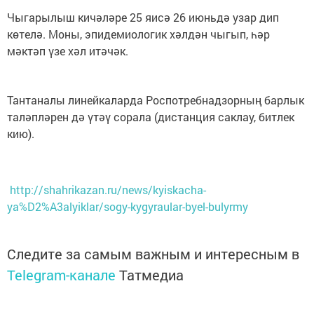
Чыгарылыш кичәләре 25 яисә 26 июньдә узар дип
көтелә. Моны, эпидемиологик хәлдән чыгып, һәр
мәктәп үзе хәл итәчәк.
Тантаналы линейкаларда Роспотребнадзорның барлык
таләпләрен дә үтәү сорала (дистанция саклау, битлек
кию).
http://shahrikazan.ru/news/kyiskacha-
ya%D2%A3alyiklar/sogy-kygyraular-byel-bulyrmy
Следите за самым важным и интересным в
Telegram-канале
Татмедиа