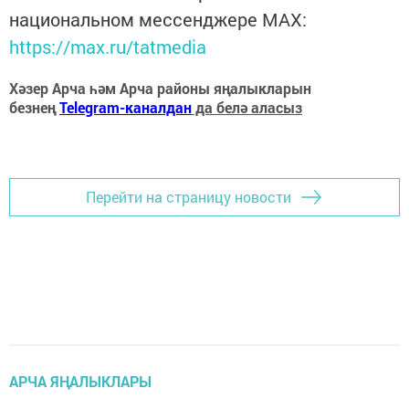
национальном мессенджере MАХ:
https://max.ru/tatmedia
Хәзер Арча һәм Арча районы яңалыкларын
безнең
Telegram-каналдан
да белә аласыз
Перейти на страницу новости
АРЧА ЯҢАЛЫКЛАРЫ