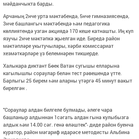
мәйданчыкта барды.
Арчаның 2нче урта мәктәбендә, 5нче гимназиясендә,
3нче башлангыч мәктәбендә һәм педагогика
көллиятендә узган акциядә 170 кеше катнашты. Иң күп
язучы 2нче мәктәпкә җыелган иде. Биредә район
мәктәпләре укытучылары, хәрби комиссариат
хезмәткәрләре үз белемнәрен тикшерде.
Халыкара диктант Бөек Ватан сугышы елларына
кагылышлы сораулар белән тест рәвешендә үтте.
Барлыгы 25 бирем һәм аларны үтәргә 45 минут вакыт
бирелгән .
"Сораулар алдан билгеле булмады, әлеге чара
башланыр алдыннан 1сәгать алдан гына кулыбызга
алдык һәм 14.00 сәг. генә өләштек"- диде район буенча
куратор, район мәгариф идарәсе методисты Альбина