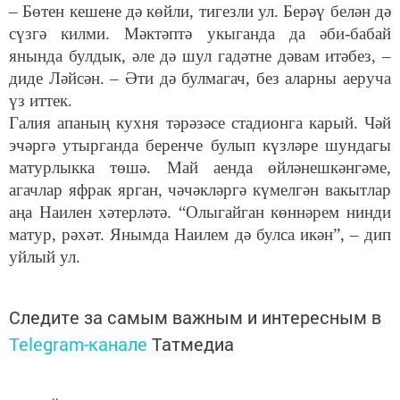
– Бөтен кешене дә көйли, тигезли ул. Берәү белән дә
сүзгә килми. Мәктәптә укыганда да әби-бабай
янында булдык, әле дә шул гадәтне дәвам итәбез, –
диде Ләйсән. – Әти дә булмагач, без аларны аеруча
үз иттек.
Галия апаның кухня тәрәзәсе стадионга карый. Чәй
эчәргә утырганда беренче булып күзләре шундагы
матурлыкка төшә. Май аенда өйләнешкәнгәме,
агачлар яфрак ярган, чәчәкләргә күмелгән вакытлар
аңа Наилен хәтерләтә. “Олыгайган көннәрем нинди
матур, рәхәт. Янымда Наилем дә булса икән”, – дип
уйлый ул.
Следите за самым важным и интересным в
Telegram-канале
Татмедиа