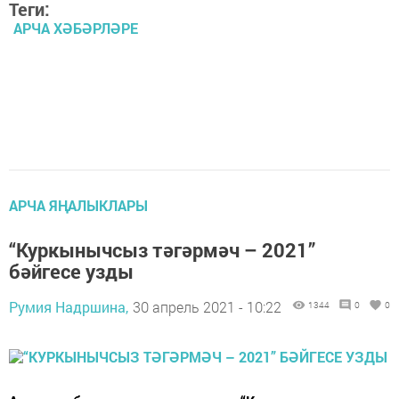
Теги:
АРЧА ХӘБӘРЛӘРЕ
АРЧА ЯҢАЛЫКЛАРЫ
“Куркынычсыз тәгәрмәч – 2021”
бәйгесе узды
Румия Надршина,
30 апрель 2021 - 10:22
1344
0
0