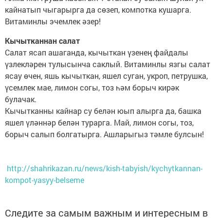
кайнатып чыгарырга да сөзеп, компотка кушарга.
Витаминлы эчемлек әзер!
Кычытканнан салат
Салат ясап ашаганда, кычыткан үзенең файдалы
үзлекләрен тулысынча саклый. Витаминлы язгы салат
ясау өчен, яшь кычыткан, яшел суган, укроп, петрушка,
үсемлек мае, лимон согы, тоз һәм борыч кирәк
булачак.
Кычытканны кайнар су белән юып алырга да, башка
яшел үләннәр белән турарга. Май, лимон согы, тоз,
борыч салып болгатырга. Ашларыгыз тәмле булсын!
http://shahrikazan.ru/news/kish-tabyish/kychytkannan-
kompot-yasyy-belseme
Следите за самым важным и интересным в