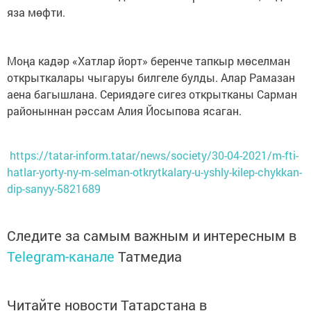
яза мөфти.
Моңа кадәр «Хатлар йорт» беренче тапкыр мөселман
открыткалары чыгаруы билгеле булды. Алар Рамазан
аена багышлана. Сериядәге сигез открытканы Сарман
районыннан рәссам Алия Йосыпова ясаган.
https://tatar-inform.tatar/news/society/30-04-2021/m-fti-
hatlar-yorty-ny-m-selman-otkrytkalary-u-yshly-kilep-chykkan-
dip-sanyy-5821689
Следите за самым важным и интересным в
Telegram-канале
Татмедиа
Читайте новости Татарстана в