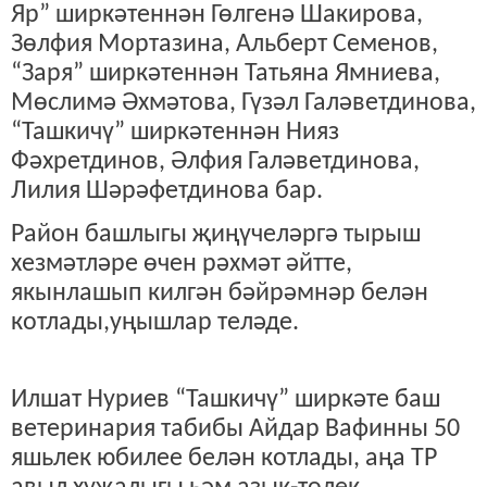
Яр” ширкәтеннән Гөлгенә Шакирова,
Зөлфия Мортазина, Альберт Семенов,
“Заря” ширкәтеннән Татьяна Ямниева,
Мөслимә Әхмәтова, Гүзәл Галәветдинова,
“Ташкичү” ширкәтеннән Нияз
Фәхретдинов, Әлфия Галәветдинова,
Лилия Шәрәфетдинова бар.
Район башлыгы җиңүчеләргә тырыш
хезмәтләре өчен рәхмәт әйтте,
якынлашып килгән бәйрәмнәр белән
котлады,уңышлар теләде.
Илшат Нуриев “Ташкичү” ширкәте баш
ветеринария табибы Айдар Вафинны 50
яшьлек юбилее белән котлады, аңа ТР