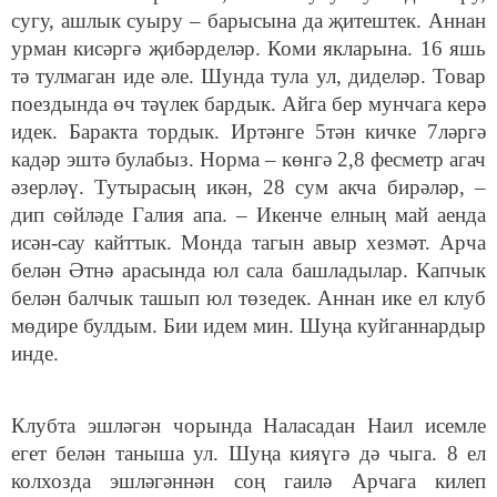
сугу, ашлык суыру – барысына да җитештек. Аннан
урман кисәргә җибәрделәр. Коми якларына. 16 яшь
тә тулмаган иде әле. Шунда тула ул, диделәр. Товар
поездында өч тәүлек бардык. Айга бер мунчага керә
идек. Баракта тордык. Иртәнге 5тән кичке 7ләргә
кадәр эштә булабыз. Норма – көнгә 2,8 фесметр агач
әзерләү. Тутырасың икән, 28 сум акча бирәләр, –
дип сөйләде Галия апа. – Икенче елның май аенда
исән-сау кайттык. Монда тагын авыр хезмәт. Арча
белән Әтнә арасында юл сала башладылар. Капчык
белән балчык ташып юл төзедек. Аннан ике ел клуб
мөдире булдым. Бии идем мин. Шуңа куйганнардыр
инде.
Клубта эшләгән чорында Наласадан Наил исемле
егет белән таныша ул. Шуңа кияүгә дә чыга. 8 ел
колхозда эшләгәннән соң гаилә Арчага килеп