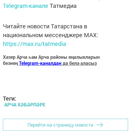
Telegram-канале
Татмедиа
Читайте новости Татарстана в
национальном мессенджере MАХ:
https://max.ru/tatmedia
Хәзер Арча һәм Арча районы яңалыкларын
безнең
Telegram-каналдан
да белә аласыз
Теги:
АРЧА ХӘБӘРЛӘРЕ
Перейти на страницу новости