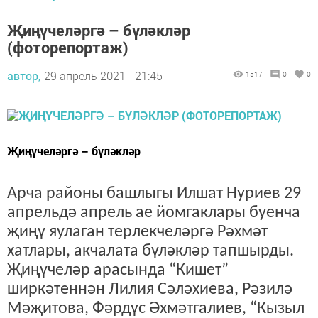
Җиңүчеләргә – бүләкләр
(фоторепортаж)
автор,
29 апрель 2021 - 21:45
1517
0
0
Җиңүчеләргә – бүләкләр
Арча районы башлыгы Илшат Нуриев 29
апрельдә апрель ае йомгаклары буенча
җиңү яулаган терлекчеләргә Рәхмәт
хатлары, акчалата бүләкләр тапшырды.
Җиңүчеләр арасында “Кишет”
ширкәтеннән Лилия Сәләхиева, Рәзилә
Мәҗитова, Фәрдүс Әхмәтгалиев, “Кызыл