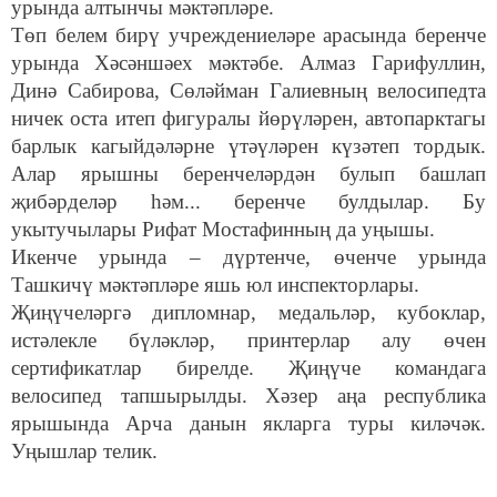
урында алтынчы мәктәпләре.
Төп белем бирү учреждениеләре арасында беренче
урында Хәсәншәех мәктәбе. Алмаз Гарифуллин,
Динә Сабирова, Сөләйман Галиевның велосипедта
ничек оста итеп фигуралы йөрүләрен, автопарктагы
барлык кагыйдәләрне үтәүләрен күзәтеп тордык.
Алар ярышны беренчеләрдән булып башлап
җибәрделәр һәм... беренче булдылар. Бу
укытучылары Рифат Мостафинның да уңышы.
Икенче урында – дүртенче, өченче урында
Ташкичү мәктәпләре яшь юл инспекторлары.
Җиңүчеләргә дипломнар, медальләр, кубоклар,
истәлекле бүләкләр, принтерлар алу өчен
сертификатлар бирелде. Җиңүче командага
велосипед тапшырылды. Хәзер аңа республика
ярышында Арча данын якларга туры киләчәк.
Уңышлар телик.