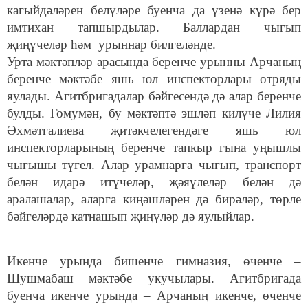
кагыйдәләрен белүләре буенча да үзенә күрә бер
имтихан тапшырдылар. Баллардан чыгып
җиңүчеләр һәм урыннар билгеләнде.
Урта мәктәпләр арасында беренче урынны Арчаның
беренче мәктәбе яшь юл инспекторлары отряды
яулады. Агитбригадалар бәйгесендә дә алар беренче
булды. Гомумән, бу мәктәптә эшләп килүче Лилия
Әхмәтгалиева җитәкчелегендәге яшь юл
инспекторларының беренче тапкыр гына уңышлы
чыгышы түгел. Алар урамнарга чыгып, транспорт
белән идарә итүчеләр, җәяүлеләр белән дә
аралашалар, аларга киңәшләрен дә бирәләр, төрле
бәйгеләрдә катнашып җиңүләр дә яулыйлар.
Икенче урында бишенче гимназия, өченче –
Шушмабаш мәктәбе укучылары. Агитбригада
буенча икенче урында – Арчаның икенче, өченче