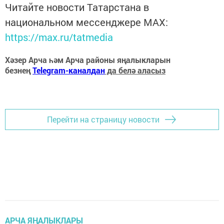
Читайте новости Татарстана в
национальном мессенджере MАХ:
https://max.ru/tatmedia
Хәзер Арча һәм Арча районы яңалыкларын
безнең
Telegram-каналдан
да белә аласыз
Перейти на страницу новости
АРЧА ЯҢАЛЫКЛАРЫ