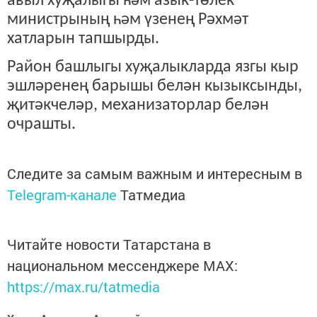
авыл хуҗалыгы һәм азык-төлек
министрының һәм үзенең Рәхмәт
хатларын тапшырды.
Район башлыгы хуҗалыкларда язгы кыр
эшләренең барышы белән кызыксынды,
җитәкчеләр, механизаторлар белән
очрашты.
Следите за самым важным и интересным в
Telegram-канале
Татмедиа
Читайте новости Татарстана в
национальном мессенджере MАХ:
https://max.ru/tatmedia