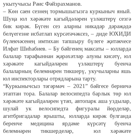
укытучысы Рәис Фәйзрахманов.
– Көн саен сезнең тормышыгызга куркыныч яный.
Шуңа юл хәрәкәте кагыйдәләрен үзләштерү сезгә
бик кирәк. Бүген сез аларны никадәр дәрәҗәдә
белүегезне исбатлап күрсәтәчәксез, – диде ЮХИДИ
бүлекчәсенең имтихан тапшыру бүлеге җитәкчесе
Илфат Шиһабиев. – Бу бәйгенең максаты – юлларда
балалар тарафыннан җәрәхәтләр алуны кисәтү, юл
хәрәкәте кагыйдәләрен үзләштерү буенча
балаларның белемнәрен тикшерү, укучыларны яшь
юл инспекторлары отрядларына тарту.
“Куркынычсыз тәгәрмәч – 2021” бәйгесе берничә
этаптан тора. Балалар велосипедта барлык төр юл
хәрәкәте кагыйдәләрен үтәп, автопарк аша уздылар,
шулай ук велосипедта фигуралы йөрделәр,
агитбригадалар ярышты, юлларда кирәк булганда
беренче медицина ярдәме күрсәтү буенча
белемнәрен тикшерделәр, юл хәрәкәте