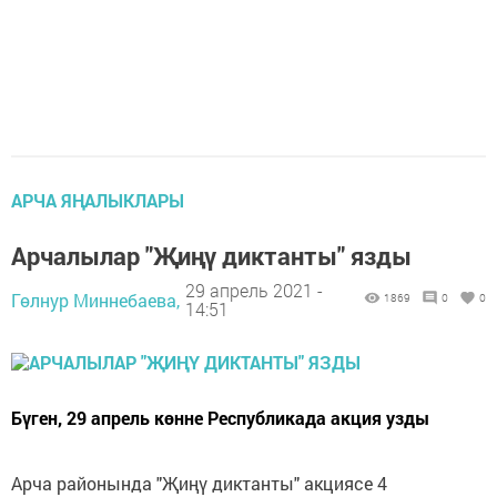
АРЧА ЯҢАЛЫКЛАРЫ
Арчалылар "Җиңү диктанты" язды
29 апрель 2021 -
Гөлнур Миннебаева,
1869
0
0
14:51
Бүген, 29 апрель көнне Республикада акция узды
Арча районында "Җиңү диктанты" акциясе 4