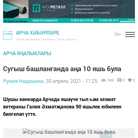
АРЧА ХӘБӘРЛӘРЕ
16+
"Арча хәбәрләре" газетасы - Арча районы
АРЧА ЯҢАЛЫКЛАРЫ
Сугыш башланганда аңа 10 яшь була
Румия Надршина,
30 апрель 2021 - 11:25
1300
0
0
Шушы көннәрдә Арчада яшәүче тыл һәм хезмәт
ветераны Галия Әхмәтҗанова 90 яшьлек юбилеен
билгеләп үтте.