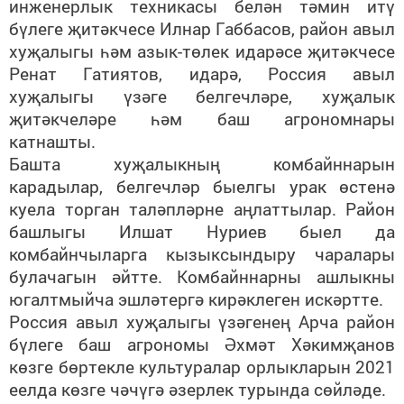
инженерлык техникасы белән тәмин итү
бүлеге җитәкчесе Илнар Габбасов, район авыл
хуҗалыгы һәм азык-төлек идарәсе җитәкчесе
Ренат Гатиятов, идарә, Россия авыл
хуҗалыгы үзәге белгечләре, хуҗалык
җитәкчеләре һәм баш агрономнары
катнашты.
Башта хуҗалыкның комбайннарын
карадылар, белгечләр быелгы урак өстенә
куела торган таләпләрне аңлаттылар. Район
башлыгы Илшат Нуриев быел да
комбайнчыларга кызыксындыру чаралары
булачагын әйтте. Комбайннарны ашлыкны
югалтмыйча эшләтергә кирәклеген искәртте.
Россия авыл хуҗалыгы үзәгенең Арча район
бүлеге баш агрономы Әхмәт Хәкимҗанов
көзге бөртекле культуралар орлыкларын 2021
еелда көзге чәчүгә әзерлек турында сөйләде.