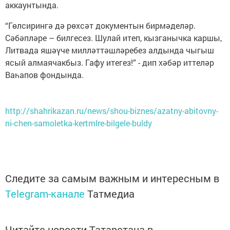
аккаунтында.
“Гөлсирингә дә рөхсәт документын бирмәделәр.
Сәбәпләре – билгесез. Шулай итеп, кызганычка каршы,
Литвада яшәүче милләттәшләребез алдында чыгыш
ясый алмаячакбыз. Гафу итегез!” - дип хәбәр иттеләр
Ваһапов фондында.
http://shahrikazan.ru/news/shou-biznes/azatny-abitovny-
ni-chen-samoletka-kertmlre-bilgele-buldy
Следите за самым важным и интересным в
Telegram-канале
Татмедиа
Читайте новости Татарстана в