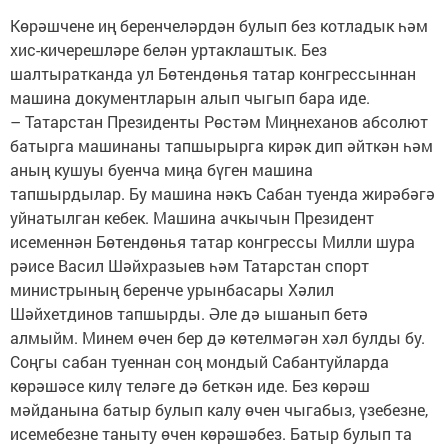
Көрәшчене иң беренчеләрдән булып без котладык һәм
хис-кичерешләре белән уртаклаштык. Без
шалтыратканда ул Бөтендөнья татар конгрессыннан
машина документларын алып чыгып бара иде.
– Татарстан Президенты Рөстәм Миңнеханов абсолют
батырга машинаны тапшырырга кирәк дип әйткән һәм
аның кушуы буенча миңа бүген машина
тапшырдылар. Бу машина нәкъ Сабан туенда жирәбәгә
уйнатылган кебек. Машина ачкычын Президент
исеменнән Бөтендөнья татар конгрессы Милли шура
рәисе Васил Шәйхразыев һәм Татарстан спорт
министрының беренче урынбасары Хәлил
Шәйхетдинов тапшырды. Әле дә ышанып бетә
алмыйм. Минем өчен бер дә көтелмәгән хәл булды бу.
Соңгы сабан туеннан соң мондый Сабантуйларда
көрәшәсе килү теләге дә беткән иде. Без көрәш
мәйданына батыр булып калу өчен чыгабыз, үзебезне,
исемебезне таныту өчен көрәшәбез. Батыр булып та