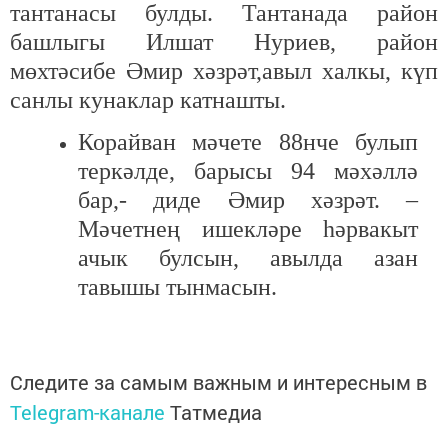
тантанасы булды. Тантанада район
башлыгы Илшат Нуриев, район
мөхтәсибе Әмир хәзрәт,авыл халкы, күп
санлы кунаклар катнашты.
Корайван мәчете 88нче булып
теркәлде, барысы 94 мәхәллә
бар,- диде Әмир хәзрәт. –
Мәчетнең ишекләре һәрвакыт
ачык булсын, авылда азан
тавышы тынмасын.
Следите за самым важным и интересным в
Telegram-канале
Татмедиа