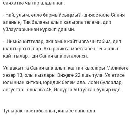
сәяхәткә чыгар алдыннан.
- Һай, улым, әллә бармыйсыңмы? - диясе килә Сания
апаның. Тик баланы алып калырга теләми, дип
уйлауларыннан куркып дәшми.
- Шимбә киттеләр, якшәмбе кайтырга чыгабыз, дип
шалтыраттылар. Ахыр чиктә мәетләрен генә алып
кайттылар, - ди Сания апа өзгәләнеп.
Ул вакытта Сания апа алып калган кызлары Мәликәгә
хәзер 13, олы кызлары Энҗегә 22 яшь тула. Ул әтисе
юлыннан киткән, юридик белем ала. Исән булсалар,
августта Гөлназга 45, Илнурга 50 тулган булыр иде.
Тулырак газетабызның киләсе санында.