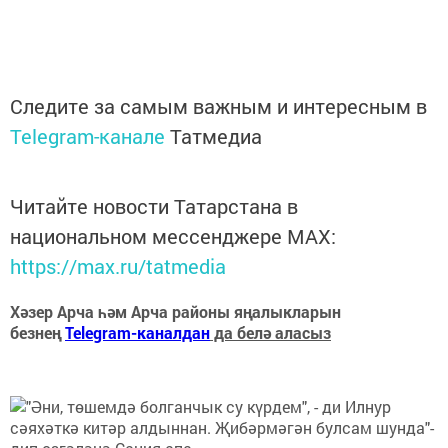
Следите за самым важным и интересным в
Telegram-канале
Татмедиа
Читайте новости Татарстана в
национальном мессенджере MАХ:
https://max.ru/tatmedia
Хәзер Арча һәм Арча районы яңалыкларын
безнең
Telegram-каналдан
да белә аласыз