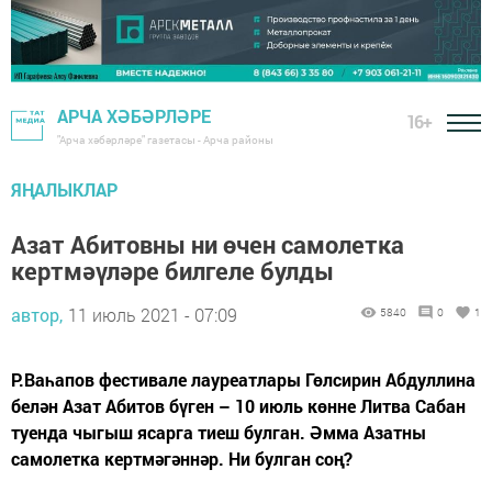
АРЧА ХӘБӘРЛӘРЕ
16+
"Арча хәбәрләре" газетасы - Арча районы
ЯҢАЛЫКЛАР
Азат Абитовны ни өчен самолетка
кертмәүләре билгеле булды
автор,
11 июль 2021 - 07:09
5840
0
1
Р.Ваһапов фестивале лауреатлары Гөлсирин Абдуллина
белән Азат Абитов бүген – 10 июль көнне Литва Сабан
туенда чыгыш ясарга тиеш булган. Әмма Азатны
самолетка кертмәгәннәр. Ни булган соң?