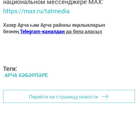
национальном мессенджере MАХ:
https://max.ru/tatmedia
Хәзер Арча һәм Арча районы яңалыкларын
безнең
Telegram-каналдан
да белә аласыз
Теги:
АРЧА ХӘБӘРЛӘРЕ
Перейти на страницу новости