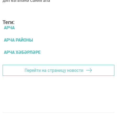
Теги:
АРЧА
АРЧА РАЙОНЫ
АРЧА ХӘБӘРЛӘРЕ
Перейти на страницу новости