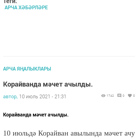
Теги:
АРЧА ХӘБӘРЛӘРЕ
АРЧА ЯҢАЛЫКЛАРЫ
Корайванда мәчет ачылды.
автор,
10 июль 2021 - 21:31
1742
0
0
Корайванда мәчет ачылды.
10 июльдә Корайван авылында мәчет ачу