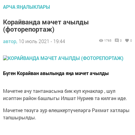
АРЧА ЯҢАЛЫКЛАРЫ
Корайванда мәчет ачылды
(фоторепортаж)
автор,
10 июль 2021 - 19:44
1765
0
0
Бүген Корайван авылында яңа мәчет ачылды
Мәчетне ачу тантанасына бик күп кунаклар , шул
исәптән район башлыгы Илшат Нуриев та килгән иде.
Мәчетне төзүгә зур өлешкертүчеләргә Рәхмәт хатлары
тапшырылды.