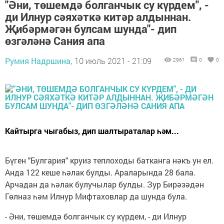
"Әни, төшемдә болганчык су күрдем", -
ди Илнур сәяхәткә китәр алдыннан.
Җибәрмәгән булсам шунда"- дип
өзгәләнә Сания апа
Румия Надршина,
10 июль 2021 - 21:09
2961
0
0
Кайтырга чыгабыз, дип шалтыраталар һәм...
Бүген "Булгария" круиз теплоходы батканга нәкъ ун ел.
Анда 122 кеше һәлак булды. Араларында 28 бала.
Арчадан да һәлак булучылар булды. Зур Бирәзәдән
Гөлназ һәм Илнур Мифтаховлар да шунда була.
- Әни, төшемдә болганчык су күрдем, - ди Илнур