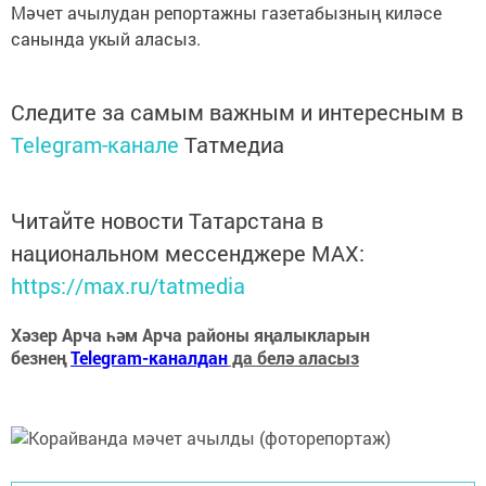
Мәчет ачылудан репортажны газетабызның киләсе
санында укый аласыз.
Следите за самым важным и интересным в
Telegram-канале
Татмедиа
Читайте новости Татарстана в
национальном мессенджере MАХ:
https://max.ru/tatmedia
Хәзер Арча һәм Арча районы яңалыкларын
безнең
Telegram-каналдан
да белә аласыз