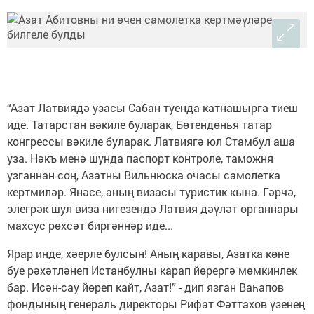
“Азат Латвиядә узасы Сабан туенда катнашырга тиеш
иде. Татарстан вәкиле буларак, Бөтендөнья татар
конгрессы вәкиле буларак. Латвиягә юл Стамбул аша
уза. Нәкъ менә шунда паспорт контроле, таможня
узганнан соң, Азатны Вильнюска очасы самолетка
кертмиләр. Янәсе, аның визасы туристик кына. Гәрчә,
элегрәк шул виза нигезендә Латвия дәүләт органнары
махсус рөхсәт биргәннәр иде...
Ярар инде, хәерле булсын! Аның каравы, Азатка көне
буе рәхәтләнеп Истанбулны карап йөрергә мөмкинлек
бар. Исән-сау йөреп кайт, Азат!” - дип язган Ваһапов
фондының генераль директоры Рифат Фәттахов үзенең