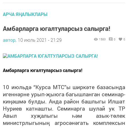
АРЧА ЯҢАЛЫКЛАРЫ
Амбарларга югалтуларсыз салырга!
автор,
10 июль 2021 - 21:29
1583
0
0
Амбарларга югалтуларсыз салырга!
10 июльдә “Курса МТС”ы ширкәте базасында
игеннәрне урып-җыюга багышланган семинар-
киңәшмә булды. Анда район башлыгы Илшат
Нуриев катнашты. Семинарга шулай ук ТР
Авыл хуҗалыгы һәм азык-төлек
министрлыгының агросәнәгать комплексын