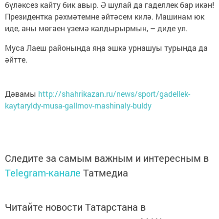
бүләксез кайту бик авыр. Ә шулай да гаделлек бар икән!
Президентка рәхмәтемне әйтәсем килә. Машинам юк
иде, аны мөгаен үземә калдырырмын, – диде ул.
Муса Лаеш районында яңа эшкә урнашуы турында да
әйтте.
Дәвамы
http://shahrikazan.ru/news/sport/gadellek-
kaytaryldy-musa-gallmov-mashinaly-buldy
Следите за самым важным и интересным в
Telegram-канале
Татмедиа
Читайте новости Татарстана в