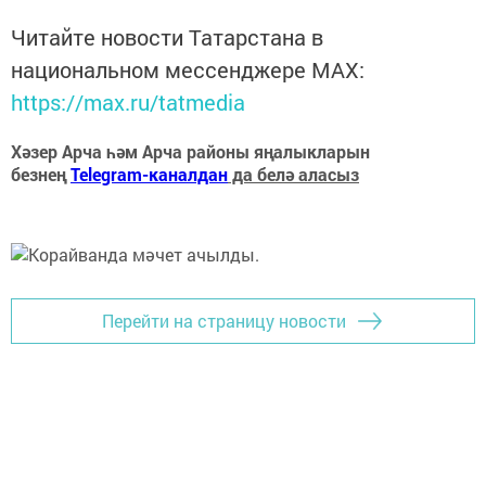
Читайте новости Татарстана в
национальном мессенджере MАХ:
https://max.ru/tatmedia
Хәзер Арча һәм Арча районы яңалыкларын
безнең
Telegram-каналдан
да белә аласыз
Перейти на страницу новости