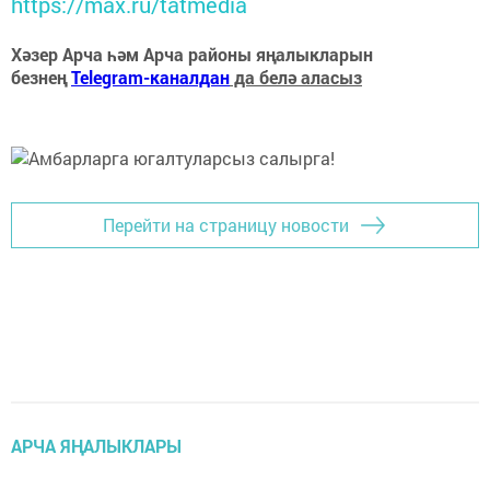
https://max.ru/tatmedia
Хәзер Арча һәм Арча районы яңалыкларын
безнең
Telegram-каналдан
да белә аласыз
Перейти на страницу новости
АРЧА ЯҢАЛЫКЛАРЫ