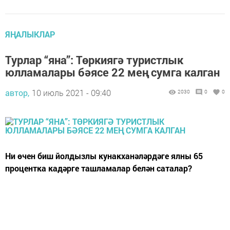
ЯҢАЛЫКЛАР
Турлар “яна”: Төркиягә туристлык
юлламалары бәясе 22 мең сумга калган
автор,
10 июль 2021 - 09:40
2030
0
0
Ни өчен биш йолдызлы кунакханәләрдәге ялны 65
процентка кадәрге ташламалар белән саталар?