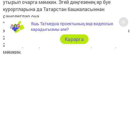
утырып очарга мөмкин. Эгей диңгезенең яр буе
курортларына да Татарстан башкаласыннан
самолетлар оча.
“Tui Россия” туроператорының матбугат хезмәтеннән
Яшь Татмедиа проектының яңа видеосын
карадыгызмы әле?
хәбәр ителгәнчә, якын араларга Төркиягә ике кеше өчен
22−36 мең сумлык юлламалар сатып алырга мөмкин.
Карарга
22 мең сумга бер атнага Даламанга барып кайтырга
мөмкин.
Аланьяга бер атнага ике кешелек ял бәясе 35 меңнән
29мең сумга калган. Кипрда ял итү хакы да төшкән
–“ике йолдызлы” кунакханәдә бер атна ял бәясе 72
меңнән 58 мең сумга калган (ашау бәясе керми).
https://vatantat.ru/2021/07/58344/
Следите за самым важным и интересным в
Telegram-канале
Татмедиа