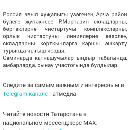
Россия авыл хуҗалыгы үзәгенең Арча район
бүлеге җитәкчесе Р.Мортазин складларны,
бөртекләрне чистартучы комплексларны,
орлык чистартучы линияләрне әзерләү,
складларны корткычларга каршы эшкәртү
турында чыгыш ясады.
Семинарда катнашучылар ындыр табагында,
амбарларда, сынау участогында булдылар.
Следите за самым важным и интересным в
Telegram-канале
Татмедиа
Читайте новости Татарстана в
национальном мессенджере MАХ: