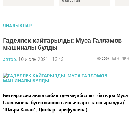
озатылган
ЯҢАЛЫКЛАР
Гаделлек кайтарылды: Муса Галләмов
машиналы булды
автор,
10 июль 2021 - 13:43
2299
0
0
Бөтенроссия авыл сабан туеның абсолют батыры Муса
Галләмовка бүген машина ачкычлары тапшырылды (
"Шәһри Казан" , Дилбәр Гарифуллина).