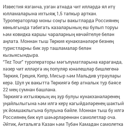
Известия язганча, узган атнада чит илләрдә ял итү
юлламаларына ихтыяҗ 1,5 тапкыр арткан.
Туроператорлар моны соңгы вакытларда Россиянең
көньягында табигать казаларының еш булып торуы
һәм ковидка каршы чараларның көчәйтелүе белән
аңлата. Моннан тыш Төркия кунакханәләре безнең
туристларны бик зур ташламалар белән
кызыксындыра.
“Tez Tour” туроператоры мәгълүматларына караганда,
хәзер чит илләргә иң популяр юнәлешләр бишлегенә
Төркия, Греция, Кипр, Мисыр һәм Мальдив утраулары
керә. Шул ук вакытта Төркиягә бер атналык тур бәясе
22 мең сумнан башлана.
Төркиягә ихтыяҗның иң зур булуы кунакханәләренең
уңайлылыгына һәм илгә керү кагыйдәләренең шактый
ук йомшаклыгына булуына бәйле. Моннан тыш бу илгә
Россиянең бик күп шәһәрләреннән самолетлар оча.
Әйтик, Антальяга Казан һәм Түбән Камадан самолетка