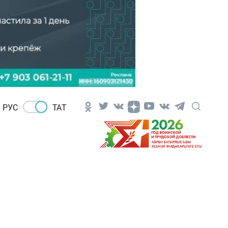
РУС
ТАТ