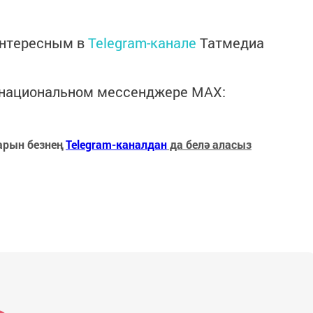
интересным в
Telegram-канале
Татмедиа
в национальном мессенджере MАХ:
арын безнең
Telegram-каналдан
да белә аласыз