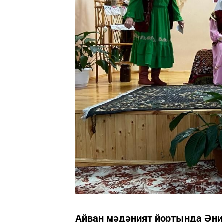
Айван мәдәният йортында Әнил