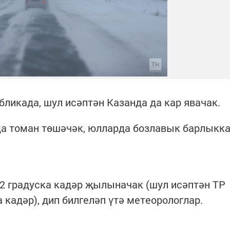
ликада, шул исәптән Казанда да кар явачак.
а томан төшәчәк, юлларда бозлавык барлыкк
 +2 градуска кадәр җылыначак (шул исәптән ТР
 кадәр), дип билгеләп үтә метеорологлар.