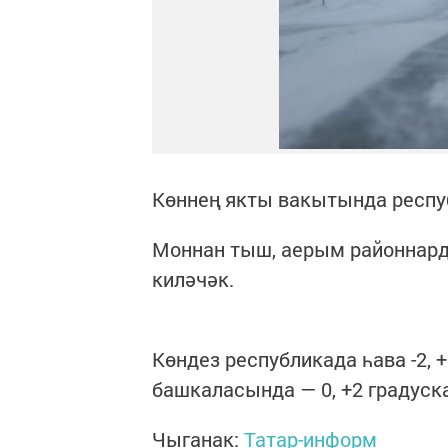
Көннең якты вакытында респуб
Моннан тыш, аерым районнард
киләчәк.
Көндез республикада һава -2,
башкаласында — 0, +2 градуска
Чыганак:
Татар-информ