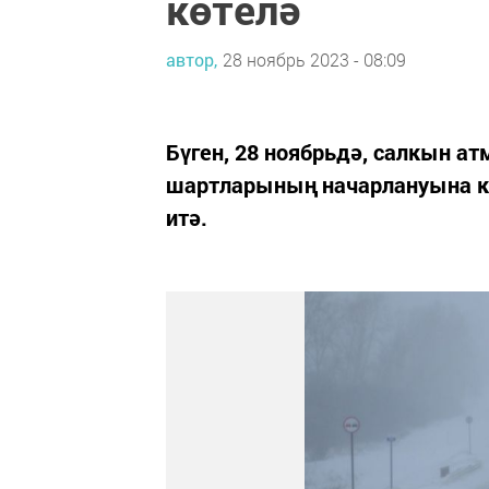
көтелә
автор,
28 ноябрь 2023 - 08:09
Бүген, 28 ноябрьдә, салкын а
шартларының начарлануына ки
итә.