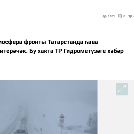
1303
0
тмосфера фронты Татарстанда һава
терәчәк. Бу хакта ТР Гидрометүзәге хәбәр