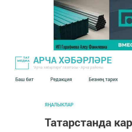
АРЧА ХӘБӘРЛӘРЕ
"Арча хәбәрләре" газетасы - Арча районы
Баш бит
Редакция
Безнең тарих
ЯҢАЛЫКЛАР
Татарстанда ка