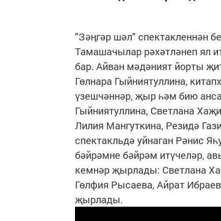
"Зәңгәр шәл" спектакленнән бе
Тамашачылар рәхәтләнеп ял и
бар. Айван мәдәният йорты җи
Гөлнара Гыйниятуллина, китап
үзешчәннәр, җыр һәм бию анс
Гыйниятуллина, Светлана Хаҗи
Лилия Мангуткина, Резидә Газ
спектакльдә уйнаган Рәнис Яһу
бәйрәмне бәйрәм итүчеләр, ав
кемнәр җырлады: Светлана Ха
Гөлфия Рысаева, Айрат Ибраев
җырлады.