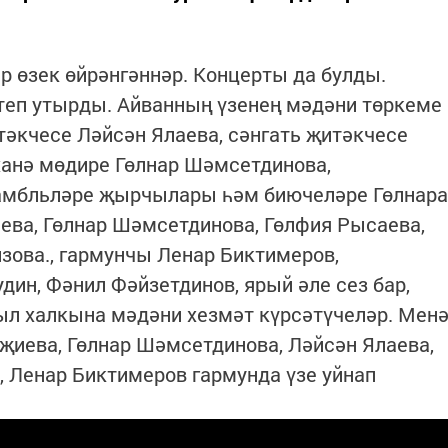
р өзек өйрәнгәннәр. Концерты да булды.
теп утырды. Айванның үзенең мәдәни төркеме
тәкчесе Ләйсән Ялаева, сәнгать җитәкчесе
ханә мөдире Гөлнар Шәмсетдинова,
амбльләре җырчылары һәм биючеләре Гөлнара
ева, Гөлнар Шәмсетдинова, Гөлфия Рысаева,
изова., гармунчы Ленар Биктимеров,
дин, Фәнил Фәйзетдинов, ярый әле сез бар,
ыл халкына мәдәни хезмәт күрсәтүчеләр. Мен
җиева, Гөлнар Шәмсетдинова, Ләйсән Ялаева,
, Ленар Биктимеров гармунда үзе уйнап