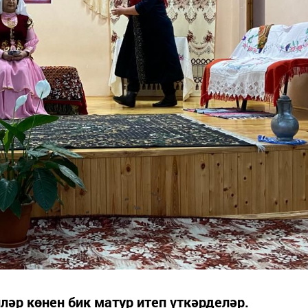
әр көнен бик матур итеп үткәрделәр.