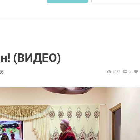
н! (ВИДЕО)
26
1227
0