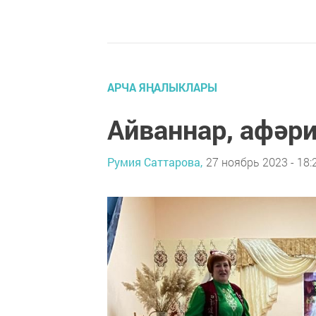
АРЧА ЯҢАЛЫКЛАРЫ
Айваннар, афәри
Румия Саттарова,
27 ноябрь 2023 - 18: