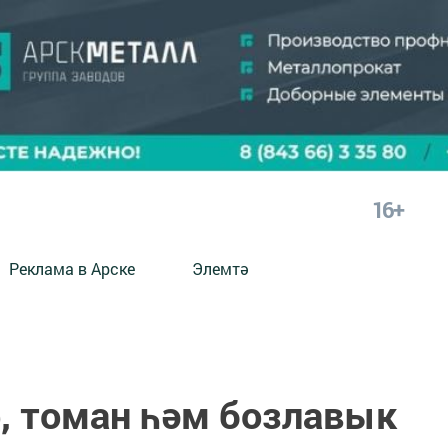
16+
Реклама в Арске
Элемтә
р, томан һәм бозлавык