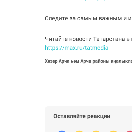
Следите за самым важным и 
Читайте новости Татарстана 
https://max.ru/tatmedia
Хәзер Арча һәм Арча районы яңалыкл
Оставляйте реакции